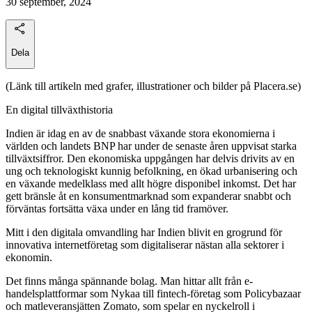
30 september, 2024
Dela
(Länk till artikeln med grafer, illustrationer och bilder på Placera.se)
En digital tillväxthistoria
Indien är idag en av de snabbast växande stora ekonomierna i
världen och landets BNP har under de senaste åren uppvisat starka
tillväxtsiffror. Den ekonomiska uppgången har delvis drivits av en
ung och teknologiskt kunnig befolkning, en ökad urbanisering och
en växande medelklass med allt högre disponibel inkomst. Det har
gett bränsle åt en konsumentmarknad som expanderar snabbt och
förväntas fortsätta växa under en lång tid framöver.
Mitt i den digitala omvandling har Indien blivit en grogrund för
innovativa internetföretag som digitaliserar nästan alla sektorer i
ekonomin.
Det finns många spännande bolag. Man hittar allt från e-
handelsplattformar som Nykaa till fintech-företag som Policybazaar
och matleveransjätten Zomato, som spelar en nyckelroll i