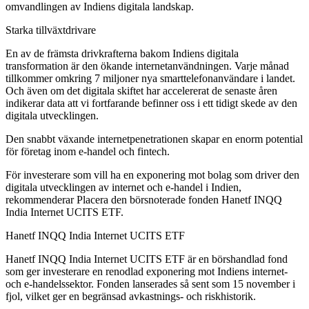
omvandlingen av Indiens digitala landskap.
Starka tillväxtdrivare
En av de främsta drivkrafterna bakom Indiens digitala
transformation är den ökande internetanvändningen. Varje månad
tillkommer omkring 7 miljoner nya smarttelefonanvändare i landet.
Och även om det digitala skiftet har accelererat de senaste åren
indikerar data att vi fortfarande befinner oss i ett tidigt skede av den
digitala utvecklingen.
Den snabbt växande internetpenetrationen skapar en enorm potential
för företag inom e-handel och fintech.
För investerare som vill ha en exponering mot bolag som driver den
digitala utvecklingen av internet och e-handel i Indien,
rekommenderar Placera den börsnoterade fonden Hanetf INQQ
India Internet UCITS ETF.
Hanetf INQQ India Internet UCITS ETF
Hanetf INQQ India Internet UCITS ETF är en börshandlad fond
som ger investerare en renodlad exponering mot Indiens internet-
och e-handelssektor. Fonden lanserades så sent som 15 november i
fjol, vilket ger en begränsad avkastnings- och riskhistorik.