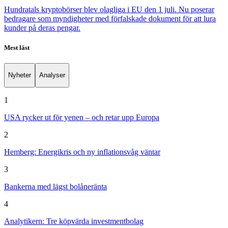
Hundratals kryptobörser blev olagliga i EU den 1 juli. Nu poserar
bedragare som myndigheter med förfalskade dokument för att lura
kunder på deras pengar.
Mest läst
Nyheter
Analyser
1
USA rycker ut för yenen – och retar upp Europa
2
Hemberg: Energikris och ny inflationsvåg väntar
3
Bankerna med lägst bolåneränta
4
Analytikern: Tre köpvärda investmentbolag