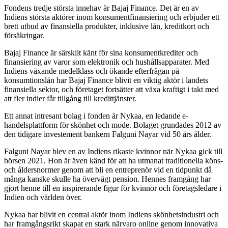
Fondens tredje största innehav är Bajaj Finance. Det är en av
Indiens största aktörer inom konsumentfinansiering och erbjuder ett
brett utbud av finansiella produkter, inklusive lån, kreditkort och
försäkringar.
Bajaj Finance är särskilt känt för sina konsumentkrediter och
finansiering av varor som elektronik och hushållsapparater. Med
Indiens växande medelklass och ökande efterfrågan på
konsumtionslån har Bajaj Finance blivit en viktig aktör i landets
finansiella sektor, och företaget fortsätter att växa kraftigt i takt med
att fler indier får tillgång till kredittjänster.
Ett annat intresant bolag i fonden är Nykaa, en ledande e-
handelsplattform för skönhet och mode. Bolaget grundades 2012 av
den tidigare investement bankern Falguni Nayar vid 50 års ålder.
Falguni Nayar blev en av Indiens rikaste kvinnor när Nykaa gick till
börsen 2021. Hon är även känd för att ha utmanat traditionella köns-
och åldersnormer genom att bli en entreprenör vid en tidpunkt då
många kanske skulle ha övervägt pension. Hennes framgång har
gjort henne till en inspirerande figur för kvinnor och företagsledare i
Indien och världen över.
Nykaa har blivit en central aktör inom Indiens skönhetsindustri och
har framgångsrikt skapat en stark närvaro online genom innovativa