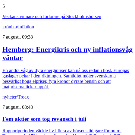
5
Veckans vinnare och förlorare på Stockholmsbörsen
krönika
/
Inflation
7 augusti, 09:38
Hemberg: Energikris och ny inflationsvåg
väntar
En andra våg av dyra energipriser kan nå oss redan i höst. Europas
gaslager pekar i den riktningen. Samtidigt möter svenskarna
besvärligt höga elpriser, fyra kronor dyrare bensin och att
matpriserna tickar uppåt.
nyheter
/
Troax
7 augusti, 08:48
Fem aktier som tog revansch i juli
Rapportperioden väckte liv i flera av börsens tidigare förlorare.