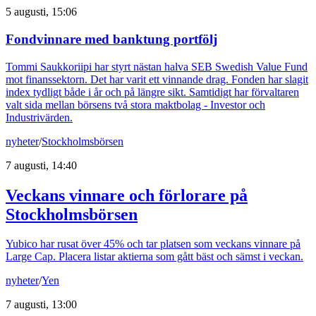
5 augusti, 15:06
Fondvinnare med banktung portfölj
Tommi Saukkoriipi har styrt nästan halva SEB Swedish Value Fund
mot finanssektorn. Det har varit ett vinnande drag. Fonden har slagit
index tydligt både i år och på längre sikt. Samtidigt har förvaltaren
valt sida mellan börsens två stora maktbolag - Investor och
Industrivärden.
nyheter
/
Stockholmsbörsen
7 augusti, 14:40
Veckans vinnare och förlorare på
Stockholmsbörsen
Yubico har rusat över 45% och tar platsen som veckans vinnare på
Large Cap. Placera listar aktierna som gått bäst och sämst i veckan.
nyheter
/
Yen
7 augusti, 13:00