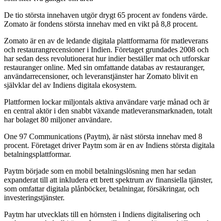
De tio största innehaven utgör drygt 65 procent av fondens värde.
Zomato är fondens största innehav med en vikt på 8,8 procent.
Zomato är en av de ledande digitala plattformarna för matleverans
och restaurangrecensioner i Indien. Företaget grundades 2008 och
har sedan dess revolutionerat hur indier beställer mat och utforskar
restauranger online. Med sin omfattande databas av restauranger,
användarrecensioner, och leveranstjänster har Zomato blivit en
självklar del av Indiens digitala ekosystem.
Plattformen lockar miljontals aktiva användare varje månad och är
en central aktör i den snabbt växande matleveransmarknaden, totalt
har bolaget 80 miljoner användare.
One 97 Communications (Paytm), är näst största innehav med 8
procent. Företaget driver Paytm som är en av Indiens största digitala
betalningsplattformar.
Paytm började som en mobil betalningslösning men har sedan
expanderat till att inkludera ett brett spektrum av finansiella tjänster,
som omfattar digitala plånböcker, betalningar, försäkringar, och
investeringstjänster.
Paytm har utvecklats till en hörnsten i Indiens digitalisering och