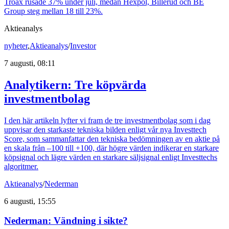
Troax rusade 37% under juli, medan Hexpol, Billerud och BE
Group steg mellan 18 till 23%.
Aktieanalys
nyheter
,
Aktieanalys
/
Investor
7 augusti, 08:11
Analytikern: Tre köpvärda
investmentbolag
I den här artikeln lyfter vi fram de tre investmentbolag som i dag
uppvisar den starkaste tekniska bilden enligt vår nya Investtech
Score, som sammanfattar den tekniska bedömningen av en aktie på
en skala från –100 till +100, där högre värden indikerar en starkare
köpsignal och lägre värden en starkare säljsignal enligt Investtechs
algoritmer.
Aktieanalys
/
Nederman
6 augusti, 15:55
Nederman: Vändning i sikte?