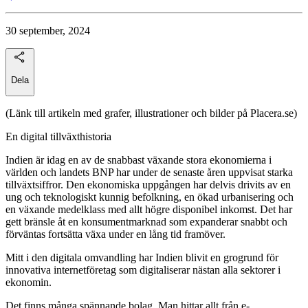
30 september, 2024
Dela
(Länk till artikeln med grafer, illustrationer och bilder på Placera.se)
En digital tillväxthistoria
Indien är idag en av de snabbast växande stora ekonomierna i
världen och landets BNP har under de senaste åren uppvisat starka
tillväxtsiffror. Den ekonomiska uppgången har delvis drivits av en
ung och teknologiskt kunnig befolkning, en ökad urbanisering och
en växande medelklass med allt högre disponibel inkomst. Det har
gett bränsle åt en konsumentmarknad som expanderar snabbt och
förväntas fortsätta växa under en lång tid framöver.
Mitt i den digitala omvandling har Indien blivit en grogrund för
innovativa internetföretag som digitaliserar nästan alla sektorer i
ekonomin.
Det finns många spännande bolag. Man hittar allt från e-