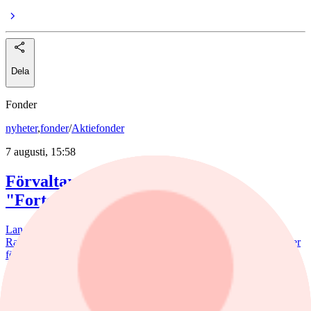
Dela
Fonder
nyheter
,
fonder
/
Aktiefonder
7 augusti, 15:58
Förvaltaren efter Troax rusning:
"Fortsatt stor potential"
Lancelot Sverige steg 8,6% i juli, mot 2,2% för jämförelseindex.
Rapportvinnarna Mips och Troax bidrog till uppgången. I Troax ser
förvaltaren Erik Bertilsson fortsatt stor potential.
nyheter
/
Försvarsbolag
6 augusti, 17:03