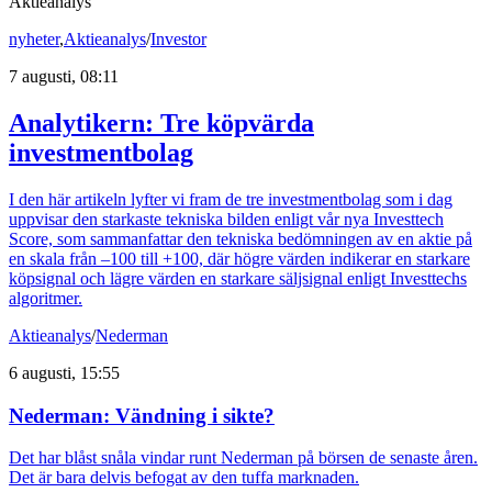
Aktieanalys
nyheter
,
Aktieanalys
/
Investor
7 augusti, 08:11
Analytikern: Tre köpvärda
investmentbolag
I den här artikeln lyfter vi fram de tre investmentbolag som i dag
uppvisar den starkaste tekniska bilden enligt vår nya Investtech
Score, som sammanfattar den tekniska bedömningen av en aktie på
en skala från –100 till +100, där högre värden indikerar en starkare
köpsignal och lägre värden en starkare säljsignal enligt Investtechs
algoritmer.
Aktieanalys
/
Nederman
6 augusti, 15:55
Nederman: Vändning i sikte?
Det har blåst snåla vindar runt Nederman på börsen de senaste åren.
Det är bara delvis befogat av den tuffa marknaden.