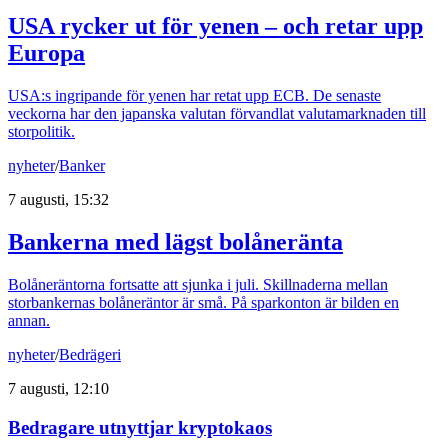
USA rycker ut för yenen – och retar upp
Europa
USA:s ingripande för yenen har retat upp ECB. De senaste
veckorna har den japanska valutan förvandlat valutamarknaden till
storpolitik.
nyheter
/
Banker
7 augusti, 15:32
Bankerna med lägst bolåneränta
Bolåneräntorna fortsatte att sjunka i juli. Skillnaderna mellan
storbankernas bolåneräntor är små. På sparkonton är bilden en
annan.
nyheter
/
Bedrägeri
7 augusti, 12:10
Bedragare utnyttjar kryptokaos