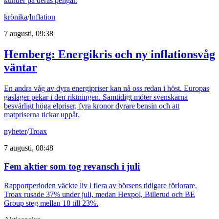
kunder på deras pengar.
krönika
/
Inflation
7 augusti, 09:38
Hemberg: Energikris och ny inflationsvåg
väntar
En andra våg av dyra energipriser kan nå oss redan i höst. Europas
gaslager pekar i den riktningen. Samtidigt möter svenskarna
besvärligt höga elpriser, fyra kronor dyrare bensin och att
matpriserna tickar uppåt.
nyheter
/
Troax
7 augusti, 08:48
Fem aktier som tog revansch i juli
Rapportperioden väckte liv i flera av börsens tidigare förlorare.
Troax rusade 37% under juli, medan Hexpol, Billerud och BE
Group steg mellan 18 till 23%.