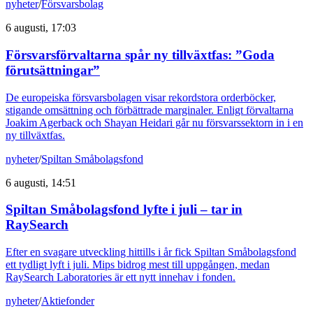
nyheter
/
Försvarsbolag
6 augusti, 17:03
Försvarsförvaltarna spår ny tillväxtfas: ”Goda
förutsättningar”
De europeiska försvarsbolagen visar rekordstora orderböcker,
stigande omsättning och förbättrade marginaler. Enligt förvaltarna
Joakim Agerback och Shayan Heidari går nu försvarssektorn in i en
ny tillväxtfas.
nyheter
/
Spiltan Småbolagsfond
6 augusti, 14:51
Spiltan Småbolagsfond lyfte i juli – tar in
RaySearch
Efter en svagare utveckling hittills i år fick Spiltan Småbolagsfond
ett tydligt lyft i juli. Mips bidrog mest till uppgången, medan
RaySearch Laboratories är ett nytt innehav i fonden.
nyheter
/
Aktiefonder