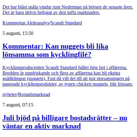
Det har blåst snåla vindar runt Nederman på börsen de senaste åren.
Det är bara delvis befogat av den tuffa marknaden.
Kommentar
,
Aktieanalys
/
Scandi Standard
5 augusti, 15:50
Kommentar: Kan nuggets bli lika
lönsamma som kycklingfilé?
Kycklingproducenten Scandi Standard håller hög fart i affärerna.
Bredden är uppfriskande och flera av affärerna kan bli riktiga
guldklimpar (nuggets). Fast då vill det till att just storsatsningen på
panerade kycklingprodukter, av typen chicken nuggets, blir lönsam.
nyheter
/
Bostadsmarknad
7 augusti, 07:15
Juli bjöd på billigare bostadsrätter – nu
väntar en aktiv marknad