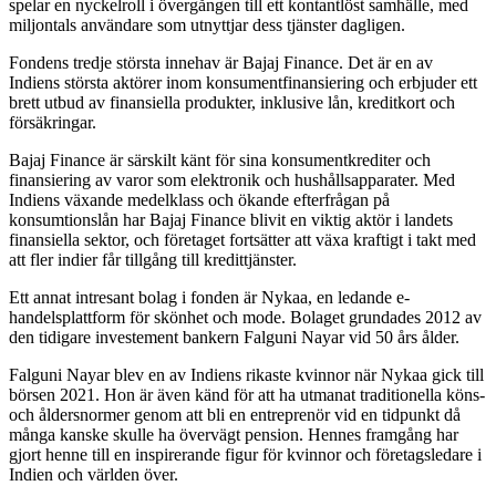
spelar en nyckelroll i övergången till ett kontantlöst samhälle, med
miljontals användare som utnyttjar dess tjänster dagligen.
Fondens tredje största innehav är Bajaj Finance. Det är en av
Indiens största aktörer inom konsumentfinansiering och erbjuder ett
brett utbud av finansiella produkter, inklusive lån, kreditkort och
försäkringar.
Bajaj Finance är särskilt känt för sina konsumentkrediter och
finansiering av varor som elektronik och hushållsapparater. Med
Indiens växande medelklass och ökande efterfrågan på
konsumtionslån har Bajaj Finance blivit en viktig aktör i landets
finansiella sektor, och företaget fortsätter att växa kraftigt i takt med
att fler indier får tillgång till kredittjänster.
Ett annat intresant bolag i fonden är Nykaa, en ledande e-
handelsplattform för skönhet och mode. Bolaget grundades 2012 av
den tidigare investement bankern Falguni Nayar vid 50 års ålder.
Falguni Nayar blev en av Indiens rikaste kvinnor när Nykaa gick till
börsen 2021. Hon är även känd för att ha utmanat traditionella köns-
och åldersnormer genom att bli en entreprenör vid en tidpunkt då
många kanske skulle ha övervägt pension. Hennes framgång har
gjort henne till en inspirerande figur för kvinnor och företagsledare i
Indien och världen över.