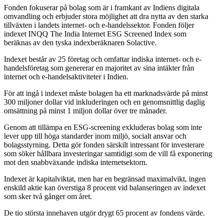
Fonden fokuserar på bolag som är i framkant av Indiens digitala
omvandling och erbjuder stora möjlighet att dra nytta av den starka
tillväxten i landets internet- och e-handelssektor. Fonden följer
indexet INQQ The India Internet ESG Screened Index som
beräknas av den tyska indexberäknaren Solactive.
Indexet består av 25 företag och omfattar indiska internet- och e-
handelsföretag som genererar en majoritet av sina intäkter från
internet och e-handelsaktiviteter i Indien.
För att ingå i indexet måste bolagen ha ett marknadsvärde på minst
300 miljoner dollar vid inkluderingen och en genomsnittlig daglig
omsättning på minst 1 miljon dollar över tre månader.
Genom att tillämpa en ESG-screening exkluderas bolag som inte
lever upp till höga standarder inom miljö, socialt ansvar och
bolagsstyrning. Detta gör fonden särskilt intressant för investerare
som söker hållbara investeringar samtidigt som de vill få exponering
mot den snabbväxande indiska internetsektorn.
Indexet är kapitalviktat, men har en begränsad maximalvikt, ingen
enskild aktie kan överstiga 8 procent vid balanseringen av indexet
som sker två gånger om året.
De tio största innehaven utgör drygt 65 procent av fondens värde.