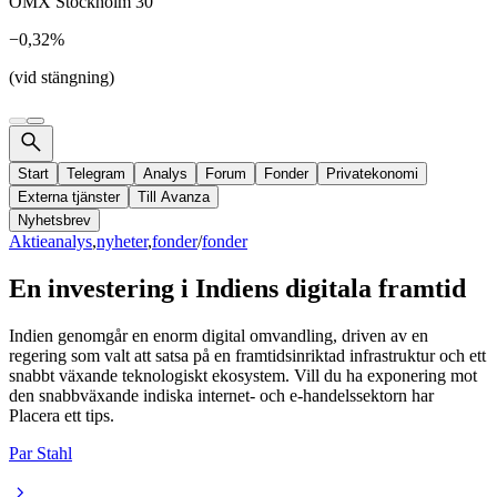
OMX Stockholm 30
−0,32%
(vid stängning)
Start
Telegram
Analys
Forum
Fonder
Privatekonomi
Externa tjänster
Till Avanza
Nyhetsbrev
Aktieanalys
,
nyheter
,
fonder
/
fonder
En investering i Indiens digitala framtid
Indien genomgår en enorm digital omvandling, driven av en
regering som valt att satsa på en framtidsinriktad infrastruktur och ett
snabbt växande teknologiskt ekosystem. Vill du ha exponering mot
den snabbväxande indiska internet- och e-handelssektorn har
Placera ett tips.
Par Stahl