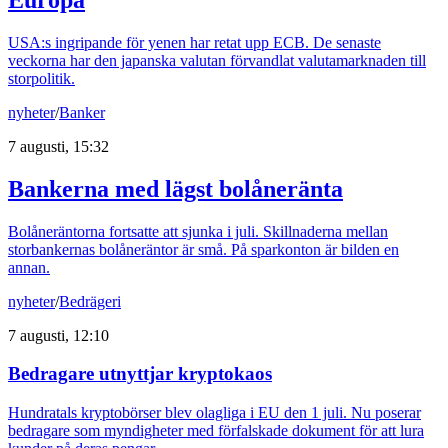
USA:s ingripande för yenen har retat upp ECB. De senaste
veckorna har den japanska valutan förvandlat valutamarknaden till
storpolitik.
nyheter
/
Banker
7 augusti, 15:32
Bankerna med lägst bolåneränta
Bolåneräntorna fortsatte att sjunka i juli. Skillnaderna mellan
storbankernas bolåneräntor är små. På sparkonton är bilden en
annan.
nyheter
/
Bedrägeri
7 augusti, 12:10
Bedragare utnyttjar kryptokaos
Hundratals kryptobörser blev olagliga i EU den 1 juli. Nu poserar
bedragare som myndigheter med förfalskade dokument för att lura