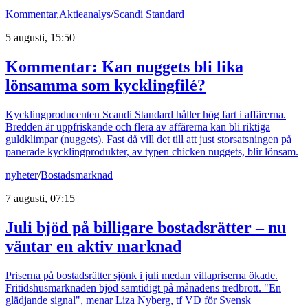
Kommentar
,
Aktieanalys
/
Scandi Standard
5 augusti, 15:50
Kommentar: Kan nuggets bli lika
lönsamma som kycklingfilé?
Kycklingproducenten Scandi Standard håller hög fart i affärerna.
Bredden är uppfriskande och flera av affärerna kan bli riktiga
guldklimpar (nuggets). Fast då vill det till att just storsatsningen på
panerade kycklingprodukter, av typen chicken nuggets, blir lönsam.
nyheter
/
Bostadsmarknad
7 augusti, 07:15
Juli bjöd på billigare bostadsrätter – nu
väntar en aktiv marknad
Priserna på bostadsrätter sjönk i juli medan villapriserna ökade.
Fritidshusmarknaden bjöd samtidigt på månadens tredbrott. "En
glädjande signal", menar Liza Nyberg, tf VD för Svensk