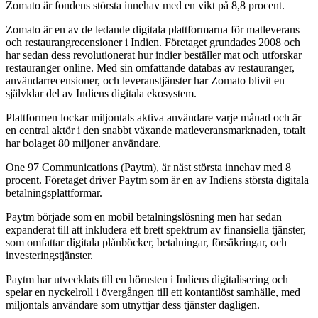
Zomato är fondens största innehav med en vikt på 8,8 procent.
Zomato är en av de ledande digitala plattformarna för matleverans
och restaurangrecensioner i Indien. Företaget grundades 2008 och
har sedan dess revolutionerat hur indier beställer mat och utforskar
restauranger online. Med sin omfattande databas av restauranger,
användarrecensioner, och leveranstjänster har Zomato blivit en
självklar del av Indiens digitala ekosystem.
Plattformen lockar miljontals aktiva användare varje månad och är
en central aktör i den snabbt växande matleveransmarknaden, totalt
har bolaget 80 miljoner användare.
One 97 Communications (Paytm), är näst största innehav med 8
procent. Företaget driver Paytm som är en av Indiens största digitala
betalningsplattformar.
Paytm började som en mobil betalningslösning men har sedan
expanderat till att inkludera ett brett spektrum av finansiella tjänster,
som omfattar digitala plånböcker, betalningar, försäkringar, och
investeringstjänster.
Paytm har utvecklats till en hörnsten i Indiens digitalisering och
spelar en nyckelroll i övergången till ett kontantlöst samhälle, med
miljontals användare som utnyttjar dess tjänster dagligen.