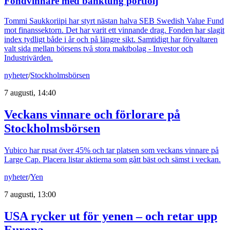
Fondvinnare med banktung portfölj
Tommi Saukkoriipi har styrt nästan halva SEB Swedish Value Fund
mot finanssektorn. Det har varit ett vinnande drag. Fonden har slagit
index tydligt både i år och på längre sikt. Samtidigt har förvaltaren
valt sida mellan börsens två stora maktbolag - Investor och
Industrivärden.
nyheter
/
Stockholmsbörsen
7 augusti, 14:40
Veckans vinnare och förlorare på
Stockholmsbörsen
Yubico har rusat över 45% och tar platsen som veckans vinnare på
Large Cap. Placera listar aktierna som gått bäst och sämst i veckan.
nyheter
/
Yen
7 augusti, 13:00
USA rycker ut för yenen – och retar upp
Europa