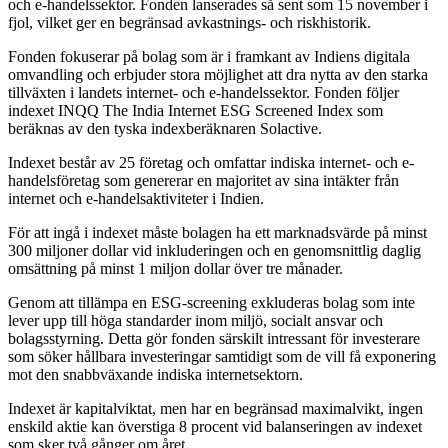
och e-handelssektor. Fonden lanserades så sent som 15 november i
fjol, vilket ger en begränsad avkastnings- och riskhistorik.
Fonden fokuserar på bolag som är i framkant av Indiens digitala
omvandling och erbjuder stora möjlighet att dra nytta av den starka
tillväxten i landets internet- och e-handelssektor. Fonden följer
indexet INQQ The India Internet ESG Screened Index som
beräknas av den tyska indexberäknaren Solactive.
Indexet består av 25 företag och omfattar indiska internet- och e-
handelsföretag som genererar en majoritet av sina intäkter från
internet och e-handelsaktiviteter i Indien.
För att ingå i indexet måste bolagen ha ett marknadsvärde på minst
300 miljoner dollar vid inkluderingen och en genomsnittlig daglig
omsättning på minst 1 miljon dollar över tre månader.
Genom att tillämpa en ESG-screening exkluderas bolag som inte
lever upp till höga standarder inom miljö, socialt ansvar och
bolagsstyrning. Detta gör fonden särskilt intressant för investerare
som söker hållbara investeringar samtidigt som de vill få exponering
mot den snabbväxande indiska internetsektorn.
Indexet är kapitalviktat, men har en begränsad maximalvikt, ingen
enskild aktie kan överstiga 8 procent vid balanseringen av indexet
som sker två gånger om året.