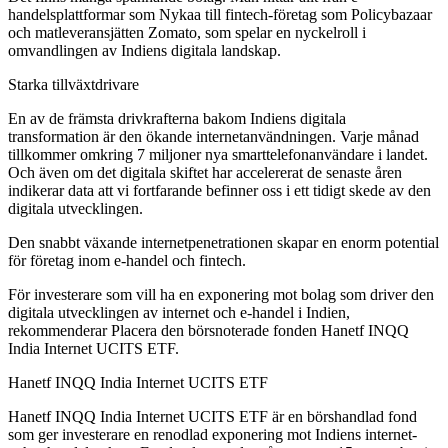
handelsplattformar som Nykaa till fintech-företag som Policybazaar
och matleveransjätten Zomato, som spelar en nyckelroll i
omvandlingen av Indiens digitala landskap.
Starka tillväxtdrivare
En av de främsta drivkrafterna bakom Indiens digitala
transformation är den ökande internetanvändningen. Varje månad
tillkommer omkring 7 miljoner nya smarttelefonanvändare i landet.
Och även om det digitala skiftet har accelererat de senaste åren
indikerar data att vi fortfarande befinner oss i ett tidigt skede av den
digitala utvecklingen.
Den snabbt växande internetpenetrationen skapar en enorm potential
för företag inom e-handel och fintech.
För investerare som vill ha en exponering mot bolag som driver den
digitala utvecklingen av internet och e-handel i Indien,
rekommenderar Placera den börsnoterade fonden Hanetf INQQ
India Internet UCITS ETF.
Hanetf INQQ India Internet UCITS ETF
Hanetf INQQ India Internet UCITS ETF är en börshandlad fond
som ger investerare en renodlad exponering mot Indiens internet-