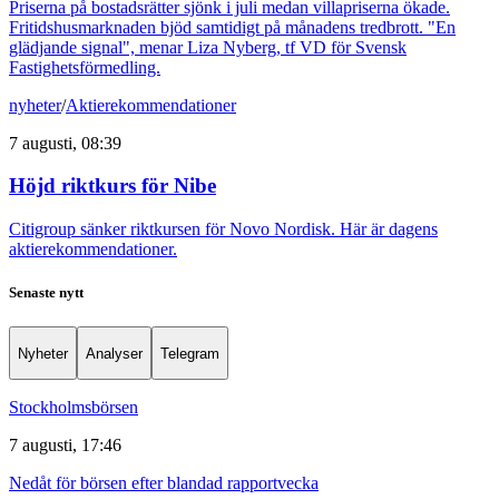
Priserna på bostadsrätter sjönk i juli medan villapriserna ökade.
Fritidshusmarknaden bjöd samtidigt på månadens tredbrott. "En
glädjande signal", menar Liza Nyberg, tf VD för Svensk
Fastighetsförmedling.
nyheter
/
Aktierekommendationer
7 augusti, 08:39
Höjd riktkurs för Nibe
Citigroup sänker riktkursen för Novo Nordisk. Här är dagens
aktierekommendationer.
Senaste nytt
Nyheter
Analyser
Telegram
Stockholmsbörsen
7 augusti, 17:46
Nedåt för börsen efter blandad rapportvecka