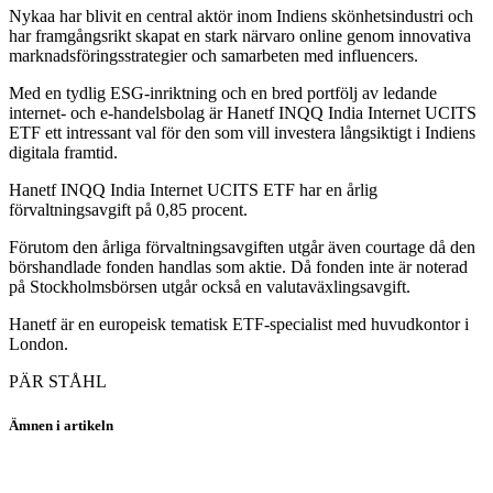
Nykaa har blivit en central aktör inom Indiens skönhetsindustri och
har framgångsrikt skapat en stark närvaro online genom innovativa
marknadsföringsstrategier och samarbeten med influencers.
Med en tydlig ESG-inriktning och en bred portfölj av ledande
internet- och e-handelsbolag är Hanetf INQQ India Internet UCITS
ETF ett intressant val för den som vill investera långsiktigt i Indiens
digitala framtid.
Hanetf INQQ India Internet UCITS ETF har en årlig
förvaltningsavgift på 0,85 procent.
Förutom den årliga förvaltningsavgiften utgår även courtage då den
börshandlade fonden handlas som aktie. Då fonden inte är noterad
på Stockholmsbörsen utgår också en valutaväxlingsavgift.
Hanetf är en europeisk tematisk ETF-specialist med huvudkontor i
London.
PÄR STÅHL
Ämnen i artikeln
fonder