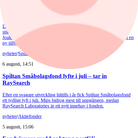
Försvarsförvaltarna spår ny tillväxtfas: ”Goda
förutsättningar”
De europeiska försvarsbolagen visar rekordstora orderböcker,
stigande omsättning och förbättrade marginaler. Enligt förvaltarna
Joakim Agerback och Shayan Heidari går nu försvarssektorn in i en
ny tillväxtfas.
nyheter
/
Spiltan Småbolagsfond
6 augusti, 14:51
Spiltan Småbolagsfond lyfte i juli – tar in
RaySearch
Efter en svagare utveckling hittills i år fick Spiltan Småbolagsfond
ett tydligt lyft i juli. Mips bidrog mest till uppgången, medan
RaySearch Laboratories är ett nytt innehav i fonden.
nyheter
/
Aktiefonder
5 augusti, 15:06