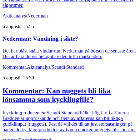
algoritmer.
Aktieanalys
/
Nederman
6 augusti, 15:55
Nederman: Vändning i sikte?
Det har blåst snåla vindar runt Nederman på börsen de senaste åren.
Det är bara delvis befogat av den tuffa marknaden.
Kommentar
,
Aktieanalys
/
Scandi Standard
5 augusti, 15:50
Kommentar: Kan nuggets bli lika
lönsamma som kycklingfilé?
Kycklingproducenten Scandi Standard håller hög fart i affärerna.
Bredden är uppfriskande och flera av affärerna kan bli riktiga
guldklimpar (nuggets). Fast då vill det till att just storsatsningen på
panerade kycklingprodukter, av typen chicken nuggets, blir lönsam.