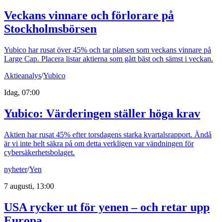
Veckans vinnare och förlorare på
Stockholmsbörsen
Yubico har rusat över 45% och tar platsen som veckans vinnare på
Large Cap. Placera listar aktierna som gått bäst och sämst i veckan.
Aktieanalys
/
Yubico
Idag, 07:00
Yubico: Värderingen ställer höga krav
Aktien har rusat 45% efter torsdagens starka kvartalsrapport. Ändå
är vi inte helt säkra på om detta verkligen var vändningen för
cybersäkerhetsbolaget.
nyheter
/
Yen
7 augusti, 13:00
USA rycker ut för yenen – och retar upp
Europa