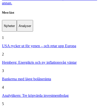
annan.
Mest läst
Nyheter
Analyser
1
USA rycker ut för yenen – och retar upp Europa
2
Hemberg: Energikris och ny inflationsvåg väntar
3
Bankerna med lägst bolåneränta
4
Analytikern: Tre köpvärda investmentbolag
5