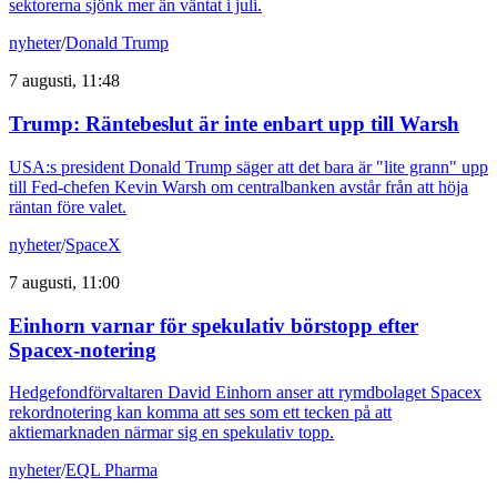
sektorerna sjönk mer än väntat i juli.
nyheter
/
Donald Trump
7 augusti, 11:48
Trump: Räntebeslut är inte enbart upp till Warsh
USA:s president Donald Trump säger att det bara är "lite grann" upp
till Fed-chefen Kevin Warsh om centralbanken avstår från att höja
räntan före valet.
nyheter
/
SpaceX
7 augusti, 11:00
Einhorn varnar för spekulativ börstopp efter
Spacex-notering
Hedgefondförvaltaren David Einhorn anser att rymdbolaget Spacex
rekordnotering kan komma att ses som ett tecken på att
aktiemarknaden närmar sig en spekulativ topp.
nyheter
/
EQL Pharma