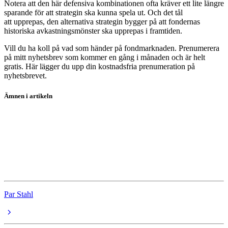
Notera att den här defensiva kombinationen ofta kräver ett lite längre
sparande för att strategin ska kunna spela ut. Och det tål
att upprepas, den alternativa strategin bygger på att fondernas
historiska avkastningsmönster ska upprepas i framtiden.
Vill du ha koll på vad som händer på fondmarknaden. Prenumerera
på mitt nyhetsbrev som kommer en gång i månaden och är helt
gratis. Här lägger du upp din kostnadsfria prenumeration på
nyhetsbrevet.
Ämnen i artikeln
fonder
koptips
Norron Select R
European Alliance RPM Evolving CTA ER
Par Stahl