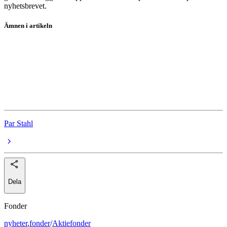
nyhetsbrevet.
Ämnen i artikeln
fonder
koptips
Norron Select R
European Alliance RPM Evolving CTA ER
Par Stahl
Dela
Fonder
nyheter
,
fonder
/
Aktiefonder