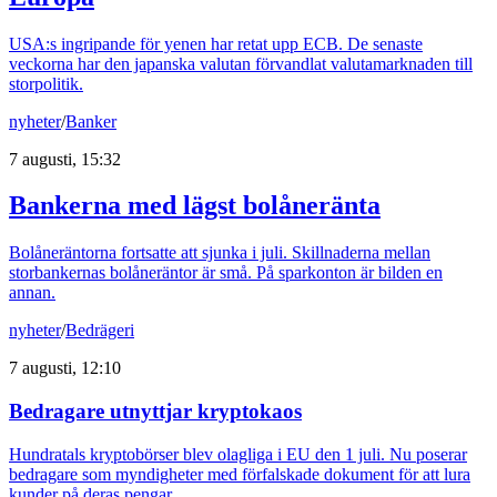
USA:s ingripande för yenen har retat upp ECB. De senaste
veckorna har den japanska valutan förvandlat valutamarknaden till
storpolitik.
nyheter
/
Banker
7 augusti, 15:32
Bankerna med lägst bolåneränta
Bolåneräntorna fortsatte att sjunka i juli. Skillnaderna mellan
storbankernas bolåneräntor är små. På sparkonton är bilden en
annan.
nyheter
/
Bedrägeri
7 augusti, 12:10
Bedragare utnyttjar kryptokaos
Hundratals kryptobörser blev olagliga i EU den 1 juli. Nu poserar
bedragare som myndigheter med förfalskade dokument för att lura
kunder på deras pengar.