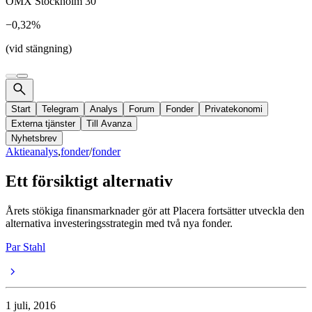
OMX Stockholm 30
−0,32%
(vid stängning)
Start
Telegram
Analys
Forum
Fonder
Privatekonomi
Externa tjänster
Till Avanza
Nyhetsbrev
Aktieanalys
,
fonder
/
fonder
Ett försiktigt alternativ
Årets stökiga finansmarknader gör att Placera fortsätter utveckla den
alternativa investeringsstrategin med två nya fonder.
Par Stahl
1 juli, 2016