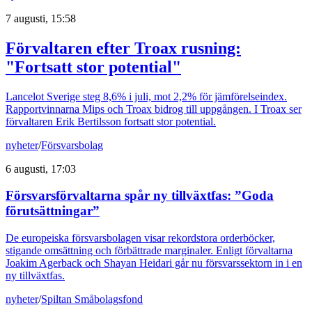
7 augusti, 15:58
Förvaltaren efter Troax rusning:
"Fortsatt stor potential"
Lancelot Sverige steg 8,6% i juli, mot 2,2% för jämförelseindex.
Rapportvinnarna Mips och Troax bidrog till uppgången. I Troax ser
förvaltaren Erik Bertilsson fortsatt stor potential.
nyheter
/
Försvarsbolag
6 augusti, 17:03
Försvarsförvaltarna spår ny tillväxtfas: ”Goda
förutsättningar”
De europeiska försvarsbolagen visar rekordstora orderböcker,
stigande omsättning och förbättrade marginaler. Enligt förvaltarna
Joakim Agerback och Shayan Heidari går nu försvarssektorn in i en
ny tillväxtfas.
nyheter
/
Spiltan Småbolagsfond