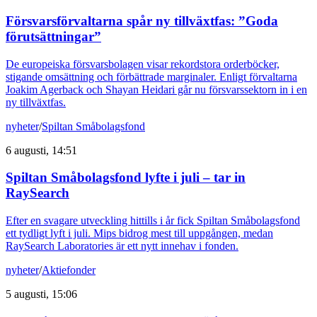
Försvarsförvaltarna spår ny tillväxtfas: ”Goda
förutsättningar”
De europeiska försvarsbolagen visar rekordstora orderböcker,
stigande omsättning och förbättrade marginaler. Enligt förvaltarna
Joakim Agerback och Shayan Heidari går nu försvarssektorn in i en
ny tillväxtfas.
nyheter
/
Spiltan Småbolagsfond
6 augusti, 14:51
Spiltan Småbolagsfond lyfte i juli – tar in
RaySearch
Efter en svagare utveckling hittills i år fick Spiltan Småbolagsfond
ett tydligt lyft i juli. Mips bidrog mest till uppgången, medan
RaySearch Laboratories är ett nytt innehav i fonden.
nyheter
/
Aktiefonder
5 augusti, 15:06