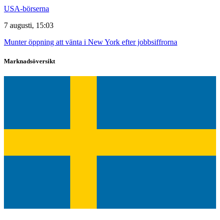
USA-börserna
7 augusti, 15:03
Munter öppning att vänta i New York efter jobbsiffrorna
Marknadsöversikt