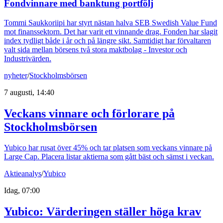
Fondvinnare med banktung portfölj
Tommi Saukkoriipi har styrt nästan halva SEB Swedish Value Fund
mot finanssektorn. Det har varit ett vinnande drag. Fonden har slagit
index tydligt både i år och på längre sikt. Samtidigt har förvaltaren
valt sida mellan börsens två stora maktbolag - Investor och
Industrivärden.
nyheter
/
Stockholmsbörsen
7 augusti, 14:40
Veckans vinnare och förlorare på
Stockholmsbörsen
Yubico har rusat över 45% och tar platsen som veckans vinnare på
Large Cap. Placera listar aktierna som gått bäst och sämst i veckan.
Aktieanalys
/
Yubico
Idag, 07:00
Yubico: Värderingen ställer höga krav