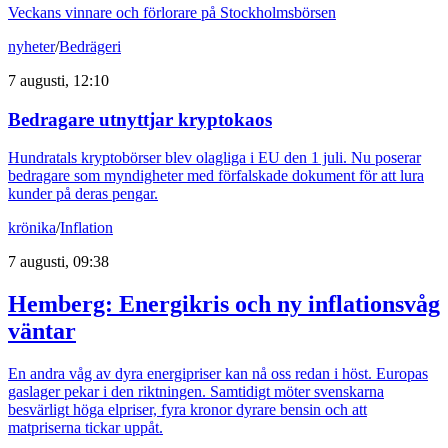
Veckans vinnare och förlorare på Stockholmsbörsen
nyheter
/
Bedrägeri
7 augusti, 12:10
Bedragare utnyttjar kryptokaos
Hundratals kryptobörser blev olagliga i EU den 1 juli. Nu poserar
bedragare som myndigheter med förfalskade dokument för att lura
kunder på deras pengar.
krönika
/
Inflation
7 augusti, 09:38
Hemberg: Energikris och ny inflationsvåg
väntar
En andra våg av dyra energipriser kan nå oss redan i höst. Europas
gaslager pekar i den riktningen. Samtidigt möter svenskarna
besvärligt höga elpriser, fyra kronor dyrare bensin och att
matpriserna tickar uppåt.