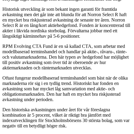
Historisk utveckling är som bekant ingen garanti för framtida
avkastning men det går inte att blunda för att Norron Select R haft
en mycket bra riskjusterad avkastning de senaste tre åren. Norron
Select R är en lång/kort aktiehedgefond. Fonden är koncentrerad till
aktier i likvida nordiska storbolag. Förvaltarna jobbar med ett
långsiktigt kärninnehav på 5-6 positioner.
RPM Evolving CTA Fund är en så kallad CTA, som arbetar med
modellbaserad terminshandel och handlar på aktie-, råvaru-, ränte-
och valutamarknaderna. Den här typen av hedgefond har möjlighet
till positiv avkastning som över tid är oberoende av hur
aktiemarknaden och räntemarknaden utvecklas.
Oftast fungerar modellbaserad terminshandel som bäst när de olika
marknaderna rör sig i en tydlig trend. Historiskt har fonden en
avkastning som har mycket låg samvariation med aktie- och
obligationsmarknaden. Den har haft en mycket bra riskjusterad
avkastning under perioden.
Den historiska avkastningen under året för vår föreslagna
kombination är 5 procent, vilket är riktigt bra jämfört med
indexutvecklingen för Stockholmsbörsens 30 största bolag, som var
negativ till en betydligt högre risk.