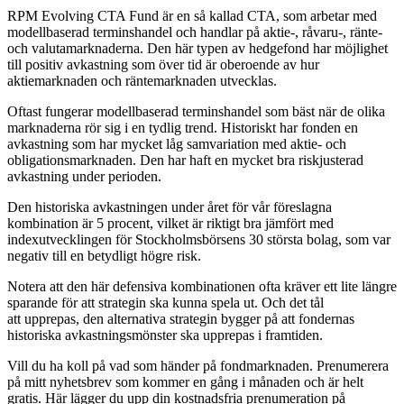
RPM Evolving CTA Fund är en så kallad CTA, som arbetar med
modellbaserad terminshandel och handlar på aktie-, råvaru-, ränte-
och valutamarknaderna. Den här typen av hedgefond har möjlighet
till positiv avkastning som över tid är oberoende av hur
aktiemarknaden och räntemarknaden utvecklas.
Oftast fungerar modellbaserad terminshandel som bäst när de olika
marknaderna rör sig i en tydlig trend. Historiskt har fonden en
avkastning som har mycket låg samvariation med aktie- och
obligationsmarknaden. Den har haft en mycket bra riskjusterad
avkastning under perioden.
Den historiska avkastningen under året för vår föreslagna
kombination är 5 procent, vilket är riktigt bra jämfört med
indexutvecklingen för Stockholmsbörsens 30 största bolag, som var
negativ till en betydligt högre risk.
Notera att den här defensiva kombinationen ofta kräver ett lite längre
sparande för att strategin ska kunna spela ut. Och det tål
att upprepas, den alternativa strategin bygger på att fondernas
historiska avkastningsmönster ska upprepas i framtiden.
Vill du ha koll på vad som händer på fondmarknaden. Prenumerera
på mitt nyhetsbrev som kommer en gång i månaden och är helt
gratis. Här lägger du upp din kostnadsfria prenumeration på