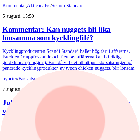
Kommentar
,
Aktieanalys
/
Scandi Standard
5 augusti, 15:50
Kommentar: Kan nuggets bli lika
lönsamma som kycklingfilé?
Kycklingproducenten Scandi Standard håller hög fart i affärerna.
Bredden är uppfriskande och flera av affärerna kan bli riktiga
guldklimpar (nuggets). Fast då vill det till att just storsatsningen på
panerade kycklingprodukter, av typen chicken nuggets, blir lönsam.
nyheter
/
Bostadsmarknad
7 augusti, 07:15
Juli bjöd på billigare bostadsrätter – nu
väntar en aktiv marknad
Priserna på bostadsrätter sjönk i juli medan villapriserna ökade.
Fritidshusmarknaden bjöd samtidigt på månadens tredbrott. "En
glädjande signal", menar Liza Nyberg, tf VD för Svensk