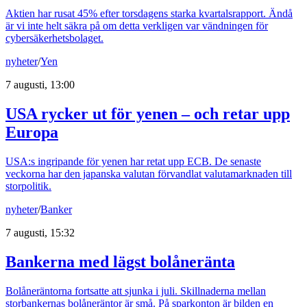
Aktien har rusat 45% efter torsdagens starka kvartalsrapport. Ändå
är vi inte helt säkra på om detta verkligen var vändningen för
cybersäkerhetsbolaget.
nyheter
/
Yen
7 augusti, 13:00
USA rycker ut för yenen – och retar upp
Europa
USA:s ingripande för yenen har retat upp ECB. De senaste
veckorna har den japanska valutan förvandlat valutamarknaden till
storpolitik.
nyheter
/
Banker
7 augusti, 15:32
Bankerna med lägst bolåneränta
Bolåneräntorna fortsatte att sjunka i juli. Skillnaderna mellan
storbankernas bolåneräntor är små. På sparkonton är bilden en