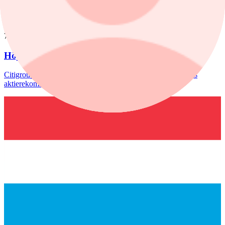
Fastighetsförmedling.
nyheter
/
Aktierekommendationer
7 augusti, 08:39
Höjd riktkurs för Nibe
Citigroup sänker riktkursen för Novo Nordisk. Här är dagens
aktierekommendationer.