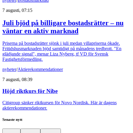
nyheter
/
Bostadsmarknad
7 augusti, 07:15
Juli bjöd på billigare bostadsrätter – nu
väntar en aktiv marknad
Priserna på bostadsrätter sjönk i juli medan villapriserna ökade.
Fritidshusmarknaden bjöd samtidigt på månadens tredbrott. "En
glädjande signal", menar Liza Nyberg, tf VD för Svensk
Fastighetsförmedling.
nyheter
/
Aktierekommendationer
7 augusti, 08:39
Höjd riktkurs för Nibe
Citigroup sänker riktkursen för Novo Nordisk. Här är dagens
aktierekommendationer.
Senaste nytt