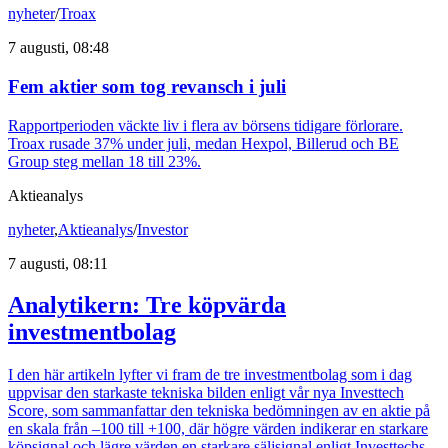
nyheter
/
Troax
7 augusti, 08:48
Fem aktier som tog revansch i juli
Rapportperioden väckte liv i flera av börsens tidigare förlorare.
Troax rusade 37% under juli, medan Hexpol, Billerud och BE
Group steg mellan 18 till 23%.
Aktieanalys
nyheter
,
Aktieanalys
/
Investor
7 augusti, 08:11
Analytikern: Tre köpvärda
investmentbolag
I den här artikeln lyfter vi fram de tre investmentbolag som i dag
uppvisar den starkaste tekniska bilden enligt vår nya Investtech
Score, som sammanfattar den tekniska bedömningen av en aktie på
en skala från –100 till +100, där högre värden indikerar en starkare
köpsignal och lägre värden en starkare säljsignal enligt Investtechs