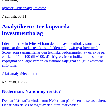
nyheter
,
Aktieanalys
/
Investor
7 augusti, 08:11
Analytikern: Tre köpvärda
investmentbolag
I den här artikeln lyfter vi fram de tre investmentbolag som i dag
uppvisar den starkaste tekniska bilden enligt vår nya Investtech
Score, som sammanfattar den tekniska bedömningen av en aktie på
en skala från –100 till +100, där högre värden indikerar en starkare
köpsignal och lägre värden en starkare säljsignal enligt Investtechs
algoritmer.
Aktieanalys
/
Nederman
6 augusti, 15:55
Nederman: Vändning i sikte?
Det har blåst snåla vindar runt Nederman på börsen de senaste åren.
Det är bara delvis befogat av den tuffa marknaden.