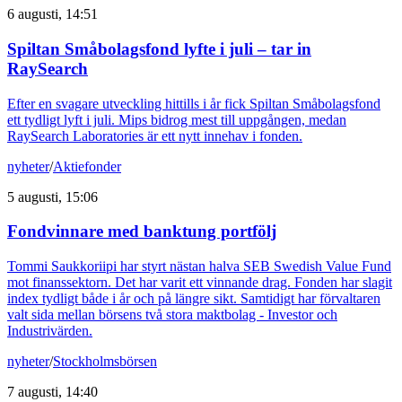
6 augusti, 14:51
Spiltan Småbolagsfond lyfte i juli – tar in
RaySearch
Efter en svagare utveckling hittills i år fick Spiltan Småbolagsfond
ett tydligt lyft i juli. Mips bidrog mest till uppgången, medan
RaySearch Laboratories är ett nytt innehav i fonden.
nyheter
/
Aktiefonder
5 augusti, 15:06
Fondvinnare med banktung portfölj
Tommi Saukkoriipi har styrt nästan halva SEB Swedish Value Fund
mot finanssektorn. Det har varit ett vinnande drag. Fonden har slagit
index tydligt både i år och på längre sikt. Samtidigt har förvaltaren
valt sida mellan börsens två stora maktbolag - Investor och
Industrivärden.
nyheter
/
Stockholmsbörsen
7 augusti, 14:40