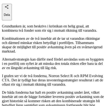
Dela
Grundtanken är, som beskrivs i krönikan en helig graal, att
kombinera två fonder som rör sig i motsatt riktning till varandra.
Kombinationen av de två innebär att de tar ut varandras riktningar
och därmed minskar risken betydligt i portföljen. Tillsammans
skapar de möjlighet till positiv avkastning även på en svårnavigerad
marknad.
Alternativstrategin kan därför med fördel användas som en byggsten
i en portfölj om syftet är att minska den totala risken eller bara ta del
av en långsikt avkastning till låg risk.
I grafen ser vi de två fonderna, Norron Select R och RPM Evolving
CTA. Det är tydligt hur deras investeringsstrategier resulterat i att de
oftast rör sig i motsatt riktning till varandra.
De båda fonderna har haft en positiv avkastning under året, vilket
innebär att om de bägge fortsätter leverera positiv avkastning som de
gjort historiskt så kommer risken att den kombinerade strategin bli
betydligt lägre samtidigt som avkastningen fortfarande blir hög.