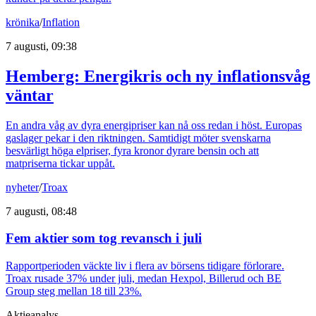
krönika
/
Inflation
7 augusti, 09:38
Hemberg: Energikris och ny inflationsvåg
väntar
En andra våg av dyra energipriser kan nå oss redan i höst. Europas
gaslager pekar i den riktningen. Samtidigt möter svenskarna
besvärligt höga elpriser, fyra kronor dyrare bensin och att
matpriserna tickar uppåt.
nyheter
/
Troax
7 augusti, 08:48
Fem aktier som tog revansch i juli
Rapportperioden väckte liv i flera av börsens tidigare förlorare.
Troax rusade 37% under juli, medan Hexpol, Billerud och BE
Group steg mellan 18 till 23%.
Aktieanalys