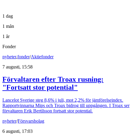
1 dag
1 mån
1 år
Fonder
nyheter
,
fonder
/
Aktiefonder
7 augusti, 15:58
Förvaltaren efter Troax rusning:
"Fortsatt stor potential"
Lancelot Sverige steg 8,6% i juli, mot 2,2% för jämförelseindex.
Rapportvinnarna Mips och Troax bidrog till uppgången. I Troax ser
förvaltaren Erik Bertilsson fortsatt stor potential.
nyheter
/
Försvarsbolag
6 augusti, 17:03