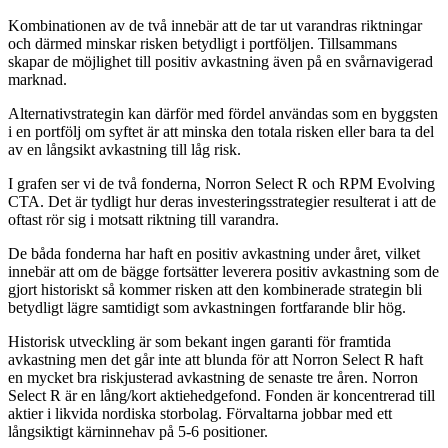
Kombinationen av de två innebär att de tar ut varandras riktningar
och därmed minskar risken betydligt i portföljen. Tillsammans
skapar de möjlighet till positiv avkastning även på en svårnavigerad
marknad.
Alternativstrategin kan därför med fördel användas som en byggsten
i en portfölj om syftet är att minska den totala risken eller bara ta del
av en långsikt avkastning till låg risk.
I grafen ser vi de två fonderna, Norron Select R och RPM Evolving
CTA. Det är tydligt hur deras investeringsstrategier resulterat i att de
oftast rör sig i motsatt riktning till varandra.
De båda fonderna har haft en positiv avkastning under året, vilket
innebär att om de bägge fortsätter leverera positiv avkastning som de
gjort historiskt så kommer risken att den kombinerade strategin bli
betydligt lägre samtidigt som avkastningen fortfarande blir hög.
Historisk utveckling är som bekant ingen garanti för framtida
avkastning men det går inte att blunda för att Norron Select R haft
en mycket bra riskjusterad avkastning de senaste tre åren. Norron
Select R är en lång/kort aktiehedgefond. Fonden är koncentrerad till
aktier i likvida nordiska storbolag. Förvaltarna jobbar med ett
långsiktigt kärninnehav på 5-6 positioner.