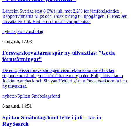
Lancelot Sverige steg 8,6% i juli, mot 2,2% för jämförelseindex.
Rapportvinnarna Mips och Troax bidrog till uppgången. I Troax ser
förvaltaren Erik Bertilsson fortsatt stor potential.
nyheter
/
Försvarsbolag
6 augusti, 17:03
Försvarsförvaltarna spår ny tillväxtfas: ”Goda
förutsättningar”
De europeiska försvarsbolagen visar rekordstora orderböcker,
stigande omsättning och förbättrade marginaler. Enligt förvaltarna
Joakim Agerback och Shayan Heidari går nu försvarssektorn in i en
ny tillväxtfas.
nyheter
/
Spiltan Småbolagsfond
6 augusti, 14:51
Spiltan Småbolagsfond lyfte i juli – tar in
RaySearch