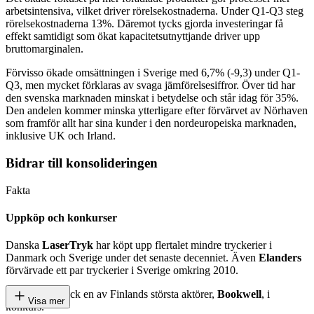
arbetsintensiva, vilket driver rörelsekostnaderna. Under Q1-Q3 steg
rörelsekostnaderna 13%. Däremot tycks gjorda investeringar få
effekt samtidigt som ökat kapacitetsutnyttjande driver upp
bruttomarginalen.
Förvisso ökade omsättningen i Sverige med 6,7% (-9,3) under Q1-
Q3, men mycket förklaras av svaga jämförelsesiffror. Över tid har
den svenska marknaden minskat i betydelse och står idag för 35%.
Den andelen kommer minska ytterligare efter förvärvet av Nörhaven
som framför allt har sina kunder i den nordeuropeiska marknaden,
inklusive UK och Irland.
Bidrar till konsolideringen
Fakta
Uppköp och konkurser
Danska
LaserTryk
har köpt upp flertalet mindre tryckerier i
Danmark och Sverige under det senaste decenniet. Även
Elanders
förvärvade ett par tryckerier i Sverige omkring 2010.
Under 2021 gick en av Finlands största aktörer,
Bookwell
, i
Visa mer
konkurs.