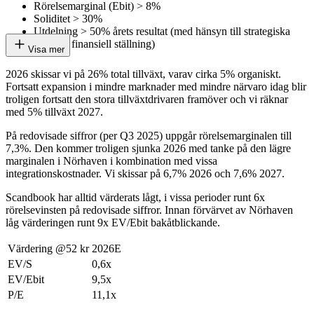
Rörelsemarginal (Ebit) > 8%
Soliditet > 30%
Utdelning > 50% årets resultat (med hänsyn till strategiska
mål och finansiell ställning)
Visa mer
2026 skissar vi på 26% total tillväxt, varav cirka 5% organiskt.
Fortsatt expansion i mindre marknader med mindre närvaro idag blir
troligen fortsatt den stora tillväxtdrivaren framöver och vi räknar
med 5% tillväxt 2027.
På redovisade siffror (per Q3 2025) uppgår rörelsemarginalen till
7,3%. Den kommer troligen sjunka 2026 med tanke på den lägre
marginalen i Nörhaven i kombination med vissa
integrationskostnader. Vi skissar på 6,7% 2026 och 7,6% 2027.
Scandbook har alltid värderats lågt, i vissa perioder runt 6x
rörelsevinsten på redovisade siffror. Innan förvärvet av Nörhaven
låg värderingen runt 9x EV/Ebit bakåtblickande.
Värdering @52 kr
2026E
EV/S
0,6x
EV/Ebit
9,5x
P/E
11,1x