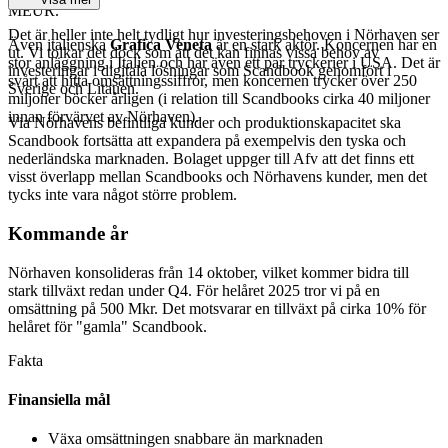
MEUR.
Det är heller inte helt tydligt hur investeringsbehoven i Nörhaven ser
Även italienska
Grafica Veneta
är en stark aktör. Koncernen har en
ut. Vi tolkar det dock som att det kan finnas vissa behov av
stor anläggning i Italien och har även ett par tryckerier i USA. Det är
investeringar i digitala lösningar som Scandbook genomfört i
svårt att hitta omsättningssiffror, men koncernen trycker över 250
Sverige och Litauen.
miljoner böcker årligen (i relation till Scandbooks cirka 40 miljoner
innan förvärvet av Nörhaven).
Via Nörhavens befintliga kunder och produktionskapacitet ska
Scandbook fortsätta att expandera på exempelvis den tyska och
nederländska marknaden. Bolaget uppger till Afv att det finns ett
visst överlapp mellan Scandbooks och Nörhavens kunder, men det
tycks inte vara något större problem.
Kommande år
Nörhaven konsolideras från 14 oktober, vilket kommer bidra till
stark tillväxt redan under Q4. För helåret 2025 tror vi på en
omsättning på 500 Mkr. Det motsvarar en tillväxt på cirka 10% för
helåret för "gamla" Scandbook.
Fakta
Finansiella mål
Växa omsättningen snabbare än marknaden