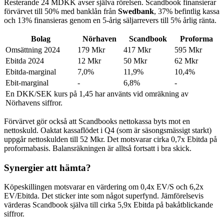
Resterande 24 MDKK avser själva rörelsen. Scandbook finansierar
förvärvet till 50% med banklån från
Swedbank
, 37% befintlig kassa
och 13% finansieras genom en 5-årig säljarrevers till 5% årlig ränta.
Bolag
Nörhaven
Scandbook
Proforma
Omsättning 2024
179 Mkr
417 Mkr
595 Mkr
Ebitda 2024
12 Mkr
50 Mkr
62 Mkr
Ebitda-marginal
7,0%
11,9%
10,4%
Ebit-marginal
-
6,8%
-
En DKK/SEK kurs på 1,45 har använts vid omräkning av
Nörhavens siffror.
Förvärvet gör också att Scandbooks nettokassa byts mot en
nettoskuld. Oaktat kassaflödet i Q4 (som är säsongsmässigt starkt)
uppgår nettoskulden till 52 Mkr. Det motsvarar cirka 0,7x Ebitda på
proformabasis. Balansräkningen är alltså fortsatt i bra skick.
Synergier att hämta?
Köpeskillingen motsvarar en värdering om 0,4x EV/S och 6,2x
EV/Ebitda. Det sticker inte som något superfynd. Jämförelsevis
värderas Scandbook själva till cirka 5,9x Ebitda på bakåtblickande
siffror.