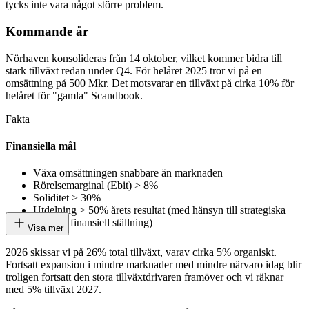
tycks inte vara något större problem.
Kommande år
Nörhaven konsolideras från 14 oktober, vilket kommer bidra till
stark tillväxt redan under Q4. För helåret 2025 tror vi på en
omsättning på 500 Mkr. Det motsvarar en tillväxt på cirka 10% för
helåret för "gamla" Scandbook.
Fakta
Finansiella mål
Växa omsättningen snabbare än marknaden
Rörelsemarginal (Ebit) > 8%
Soliditet > 30%
Utdelning > 50% årets resultat (med hänsyn till strategiska
mål och finansiell ställning)
Visa mer
2026 skissar vi på 26% total tillväxt, varav cirka 5% organiskt.
Fortsatt expansion i mindre marknader med mindre närvaro idag blir
troligen fortsatt den stora tillväxtdrivaren framöver och vi räknar
med 5% tillväxt 2027.