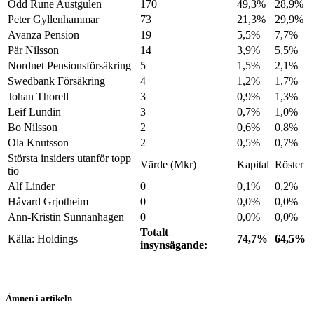
Odd Rune Austgulen
170
49,3%
28,9%
Peter Gyllenhammar
73
21,3%
29,9%
Avanza Pension
19
5,5%
7,7%
Pär Nilsson
14
3,9%
5,5%
Nordnet Pensionsförsäkring
5
1,5%
2,1%
Swedbank Försäkring
4
1,2%
1,7%
Johan Thorell
3
0,9%
1,3%
Leif Lundin
3
0,7%
1,0%
Bo Nilsson
2
0,6%
0,8%
Ola Knutsson
2
0,5%
0,7%
Största insiders utanför topp
Värde (Mkr)
Kapital
Röster
tio
Alf Linder
0
0,1%
0,2%
Håvard Grjotheim
0
0,0%
0,0%
Ann-Kristin Sunnanhagen
0
0,0%
0,0%
Totalt
Källa: Holdings
74,7%
64,5%
insynsägande:
Ämnen i artikeln