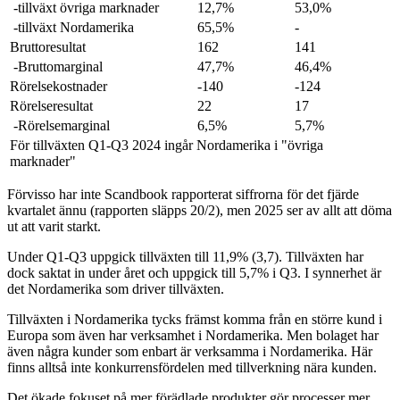
-tillväxt övriga marknader
12,7%
53,0%
-tillväxt Nordamerika
65,5%
-
Bruttoresultat
162
141
-Bruttomarginal
47,7%
46,4%
Rörelsekostnader
-140
-124
Rörelseresultat
22
17
-Rörelsemarginal
6,5%
5,7%
För tillväxten Q1-Q3 2024 ingår Nordamerika i "övriga
marknader"
Förvisso har inte Scandbook rapporterat siffrorna för det fjärde
kvartalet ännu (rapporten släpps 20/2), men 2025 ser av allt att döma
ut att varit starkt.
Under Q1-Q3 uppgick tillväxten till 11,9% (3,7). Tillväxten har
dock saktat in under året och uppgick till 5,7% i Q3. I synnerhet är
det Nordamerika som driver tillväxten.
Tillväxten i Nordamerika tycks främst komma från en större kund i
Europa som även har verksamhet i Nordamerika. Men bolaget har
även några kunder som enbart är verksamma i Nordamerika. Här
finns alltså inte konkurrensfördelen med tillverkning nära kunden.
Det ökade fokuset på mer förädlade produkter gör processer mer