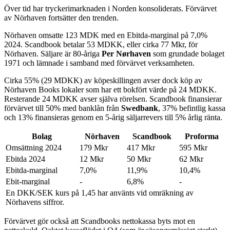
Över tid har tryckerimarknaden i Norden konsoliderats. Förvärvet
av Nörhaven fortsätter den trenden.
Nörhaven omsatte 123 MDK med en Ebitda-marginal på 7,0%
2024. Scandbook betalar 53 MDKK, eller cirka 77 Mkr, för
Nörhaven. Säljare är 80-åriga
Per Nørhaven
som grundade bolaget
1971 och lämnade i samband med förvärvet verksamheten.
Cirka 55% (29 MDKK) av köpeskillingen avser dock köp av
Nörhaven Books lokaler som har ett bokfört värde på 24 MDKK.
Resterande 24 MDKK avser själva rörelsen. Scandbook finansierar
förvärvet till 50% med banklån från
Swedbank
, 37% befintlig kassa
och 13% finansieras genom en 5-årig säljarrevers till 5% årlig ränta.
Bolag
Nörhaven
Scandbook
Proforma
Omsättning 2024
179 Mkr
417 Mkr
595 Mkr
Ebitda 2024
12 Mkr
50 Mkr
62 Mkr
Ebitda-marginal
7,0%
11,9%
10,4%
Ebit-marginal
-
6,8%
-
En DKK/SEK kurs på 1,45 har använts vid omräkning av
Nörhavens siffror.
Förvärvet gör också att Scandbooks nettokassa byts mot en