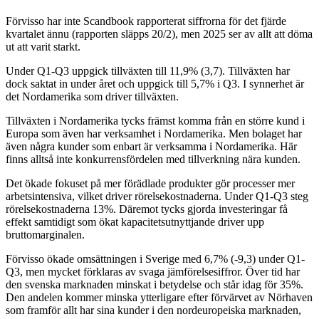
Förvisso har inte Scandbook rapporterat siffrorna för det fjärde
kvartalet ännu (rapporten släpps 20/2), men 2025 ser av allt att döma
ut att varit starkt.
Under Q1-Q3 uppgick tillväxten till 11,9% (3,7). Tillväxten har
dock saktat in under året och uppgick till 5,7% i Q3. I synnerhet är
det Nordamerika som driver tillväxten.
Tillväxten i Nordamerika tycks främst komma från en större kund i
Europa som även har verksamhet i Nordamerika. Men bolaget har
även några kunder som enbart är verksamma i Nordamerika. Här
finns alltså inte konkurrensfördelen med tillverkning nära kunden.
Det ökade fokuset på mer förädlade produkter gör processer mer
arbetsintensiva, vilket driver rörelsekostnaderna. Under Q1-Q3 steg
rörelsekostnaderna 13%. Däremot tycks gjorda investeringar få
effekt samtidigt som ökat kapacitetsutnyttjande driver upp
bruttomarginalen.
Förvisso ökade omsättningen i Sverige med 6,7% (-9,3) under Q1-
Q3, men mycket förklaras av svaga jämförelsesiffror. Över tid har
den svenska marknaden minskat i betydelse och står idag för 35%.
Den andelen kommer minska ytterligare efter förvärvet av Nörhaven
som framför allt har sina kunder i den nordeuropeiska marknaden,