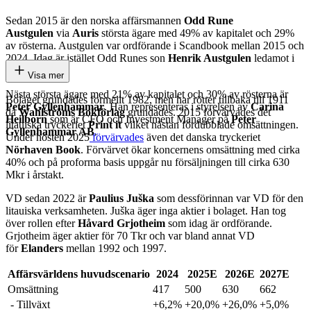
Sedan 2015 är den norska affärsmannen
Odd Rune
Austgulen
via
Auris
största ägare med 49% av kapitalet och 29%
av rösterna. Austgulen var ordförande i Scandbook mellan 2015 och
2024. Idag är istället Odd Runes son
Henrik Austgulen
ledamot i
bolaget.
Visa mer
Nästa största ägare med 21% av kapitalet och 30% av rösterna är
Bolaget grundades formellt 1982, men har rötter tillbaka till 1911
Peter Gyllenhammar
. Han representeras i styrelsen av
Carina
då
Wahlströms Bokförlag
grundades. 2015 förvärvades det
Heilborn
som är CFO och Investment Manager på
Peter
litauiska tryckeriet
Print it
vilket nästan fördubblade omsättningen.
Gyllenhammar AB
.
Under hösten 2025
förvärvades
även det danska tryckeriet
Nörhaven Book
. Förvärvet ökar koncernens omsättning med cirka
40% och på proforma basis uppgår nu försäljningen till cirka 630
Mkr i årstakt.
VD sedan 2022 är
Paulius Juška
som dessförinnan var VD för den
litauiska verksamheten. Juška äger inga aktier i bolaget. Han tog
över rollen efter
Håvard Grjotheim
som idag är ordförande.
Grjotheim äger aktier för 70 Tkr och var bland annat VD
för
Elanders
mellan 1992 och 1997.
Affärsvärldens huvudscenario
2024
2025E
2026E
2027E
Omsättning
417
500
630
662
- Tillväxt
+6,2%
+20,0%
+26,0%
+5,0%