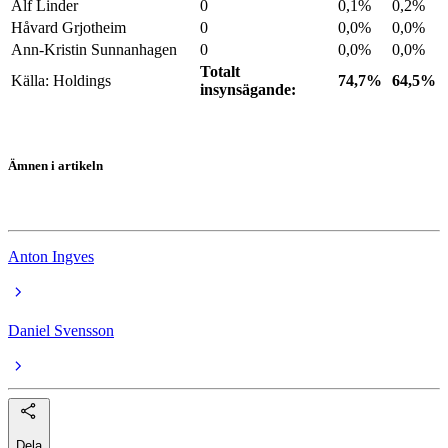
Alf Linder
0
0,1%
0,2%
Håvard Grjotheim
0
0,0%
0,0%
Ann-Kristin Sunnanhagen
0
0,0%
0,0%
Totalt
Källa: Holdings
74,7%
64,5%
insynsägande:
Ämnen i artikeln
ScandBook Holding
Anton Ingves
Daniel Svensson
Dela