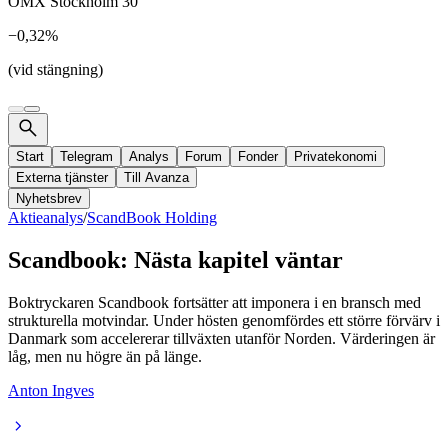
OMX Stockholm 30
−0,32%
(vid stängning)
Start
Telegram
Analys
Forum
Fonder
Privatekonomi
Externa tjänster
Till Avanza
Nyhetsbrev
Aktieanalys
/
ScandBook Holding
Scandbook: Nästa kapitel väntar
Boktryckaren Scandbook fortsätter att imponera i en bransch med
strukturella motvindar. Under hösten genomfördes ett större förvärv i
Danmark som accelererar tillväxten utanför Norden. Värderingen är
låg, men nu högre än på länge.
Anton Ingves