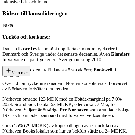
inklusive UK och Irland.
Bidrar till konsolideringen
Fakta
Uppköp och konkurser
Danska
LaserTryk
har köpt upp flertalet mindre tryckerier i
Danmark och Sverige under det senaste decenniet. Även
Elanders
förvärvade ett par tryckerier i Sverige omkring 2010.
Under 2021 gick en av Finlands största aktörer,
Bookwell
, i
Visa mer
konkurs.
Över tid har tryckerimarknaden i Norden konsoliderats. Förvärvet
av Nörhaven fortsätter den trenden.
Nörhaven omsatte 123 MDK med en Ebitda-marginal på 7,0%
2024. Scandbook betalar 53 MDKK, eller cirka 77 Mkr, för
Nörhaven. Säljare är 80-åriga
Per Nørhaven
som grundade bolaget
1971 och lämnade i samband med förvärvet verksamheten.
Cirka 55% (29 MDKK) av köpeskillingen avser dock köp av
Nörhaven Books lokaler som har ett bokfört värde på 24 MDKK.