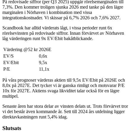
På redovisade siffror (per Q3 2025) uppgår rörelsemarginalen till
7,3%. Den kommer troligen sjunka 2026 med tanke på den lägre
marginalen i Nörhaven i kombination med vissa
integrationskostnader. Vi skissar på 6,7% 2026 och 7,6% 2027.
Scandbook har alltid värderats lågt, i vissa perioder runt 6x
rörelsevinsten på redovisade siffror. Innan förvärvet av Nörhaven
låg värderingen runt 9x EV/Ebit bakåtblickande.
Värdering @52 kr
2026E
EV/S
0,6x
EV/Ebit
9,5x
P/E
11,1x
På våra prognoser värderas aktien till 9,5x EV/Ebit på 2026E och
8,0x på 2027E. Det tycker vi är ganska rimligt och motsvarar P/E
10x för 2027E. Aktiens svaga likviditet talar också för en lägre
multipel.
Senaste åren har stora delar av vinsten delats ut. Trots förvärvet tror
vi det består även kommande år. Sett till 2024 års utdelning ligger
direktavkastningen runt 5,4% idag.
Slutsats