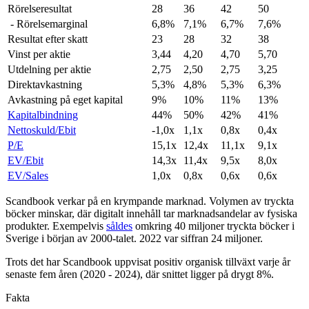
Rörelseresultat
28
36
42
50
- Rörelsemarginal
6,8%
7,1%
6,7%
7,6%
Resultat efter skatt
23
28
32
38
Vinst per aktie
3,44
4,20
4,70
5,70
Utdelning per aktie
2,75
2,50
2,75
3,25
Direktavkastning
5,3%
4,8%
5,3%
6,3%
Avkastning på eget kapital
9%
10%
11%
13%
Kapitalbindning
44%
50%
42%
41%
Nettoskuld/Ebit
-1,0x
1,1x
0,8x
0,4x
P/E
15,1x
12,4x
11,1x
9,1x
EV/Ebit
14,3x
11,4x
9,5x
8,0x
EV/Sales
1,0x
0,8x
0,6x
0,6x
Scandbook verkar på en krympande marknad. Volymen av tryckta
böcker minskar, där digitalt innehåll tar marknadsandelar av fysiska
produkter. Exempelvis
såldes
omkring 40 miljoner tryckta böcker i
Sverige i början av 2000-talet. 2022 var siffran 24 miljoner.
Trots det har Scandbook uppvisat positiv organisk tillväxt varje år
senaste fem åren (2020 - 2024), där snittet ligger på drygt 8%.
Fakta