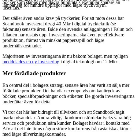
böcker som släpps med några hundratals exemplar snarare än
lämpar sig för mindre upplagor med lägre tryckvolym.
tusentals.
Det ställer även andra krav på tryckerier. För att möta dessa har
Scandbook investerat drygt 40 Mkr i digital tryckteknik (se
faktaruta) senaste åren. Både den svenska anläggningen i Falun och
Litauen har rustats upp. Investeringarna ska även ge effektivare
produktion, främst via minskat pappersspill och lägre
underhållskostnader.
Majoriteten av investeringarna är nu bakom bolaget, men nyligen
meddelades en ny investering
i digital teknologi om 12 Mkr.
Mer förädlade produkter
En central del i bolagets strategi senaste åren har varit att sälja mer
förädlade produkter. Det handlar exempelvis om kanttryck av
böcker, specialförpackningar och etiketter. De gjorda investeringarna
underlättar även för detta.
Vi tror det här har bidragit till tillväxten och att Scandbook tagit
marknadsandelar. Andra viktiga konkurrensfördelar tycks vara hög
service och produktion nära kunder. Bolaget hävdar i kontakt med
Afv att det inte finns någon större konkurrens från asiatiska aktörer
med lägre tillverkningskostnader.