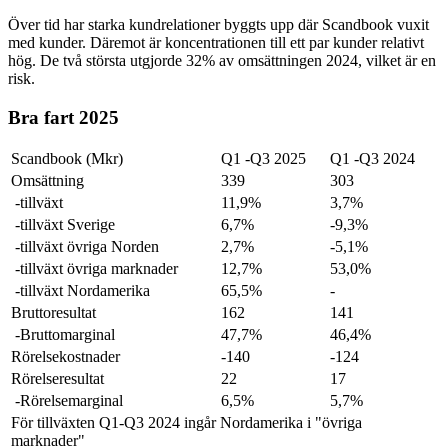
Över tid har starka kundrelationer byggts upp där Scandbook vuxit
med kunder. Däremot är koncentrationen till ett par kunder relativt
hög. De två största utgjorde 32% av omsättningen 2024, vilket är en
risk.
Bra fart 2025
Scandbook (Mkr)
Q1 -Q3 2025
Q1 -Q3 2024
Omsättning
339
303
-tillväxt
11,9%
3,7%
-tillväxt Sverige
6,7%
-9,3%
-tillväxt övriga Norden
2,7%
-5,1%
-tillväxt övriga marknader
12,7%
53,0%
-tillväxt Nordamerika
65,5%
-
Bruttoresultat
162
141
-Bruttomarginal
47,7%
46,4%
Rörelsekostnader
-140
-124
Rörelseresultat
22
17
-Rörelsemarginal
6,5%
5,7%
För tillväxten Q1-Q3 2024 ingår Nordamerika i "övriga
marknader"