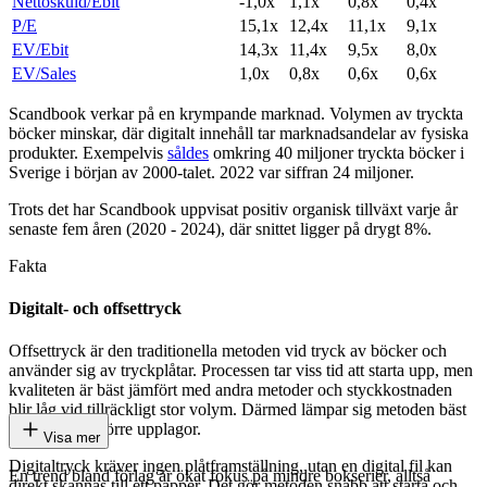
Nettoskuld/Ebit
-1,0x
1,1x
0,8x
0,4x
P/E
15,1x
12,4x
11,1x
9,1x
EV/Ebit
14,3x
11,4x
9,5x
8,0x
EV/Sales
1,0x
0,8x
0,6x
0,6x
Scandbook verkar på en krympande marknad. Volymen av tryckta
böcker minskar, där digitalt innehåll tar marknadsandelar av fysiska
produkter. Exempelvis
såldes
omkring 40 miljoner tryckta böcker i
Sverige i början av 2000-talet. 2022 var siffran 24 miljoner.
Trots det har Scandbook uppvisat positiv organisk tillväxt varje år
senaste fem åren (2020 - 2024), där snittet ligger på drygt 8%.
Fakta
Digitalt- och offsettryck
Offsettryck är den traditionella metoden vid tryck av böcker och
använder sig av tryckplåtar. Processen tar viss tid att starta upp, men
kvaliteten är bäst jämfört med andra metoder och styckkostnaden
blir låg vid tillräckligt stor volym. Därmed lämpar sig metoden bäst
vid tryck av större upplagor.
Visa mer
Digitaltryck kräver ingen plåtframställning, utan en digital fil kan
En trend bland förlag är ökat fokus på mindre bokserier, alltså
direkt skannas till ett papper. Det gör metoden snabb att starta och