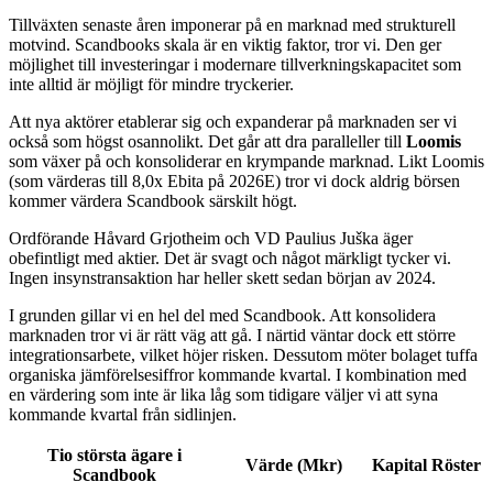
Tillväxten senaste åren imponerar på en marknad med strukturell
motvind. Scandbooks skala är en viktig faktor, tror vi. Den ger
möjlighet till investeringar i modernare tillverkningskapacitet som
inte alltid är möjligt för mindre tryckerier.
Att nya aktörer etablerar sig och expanderar på marknaden ser vi
också som högst osannolikt. Det går att dra paralleller till
Loomis
som växer på och konsoliderar en krympande marknad. Likt Loomis
(som värderas till 8,0x Ebita på 2026E) tror vi dock aldrig börsen
kommer värdera Scandbook särskilt högt.
Ordförande Håvard Grjotheim och VD Paulius Juška äger
obefintligt med aktier. Det är svagt och något märkligt tycker vi.
Ingen insynstransaktion har heller skett sedan början av 2024.
I grunden gillar vi en hel del med Scandbook. Att konsolidera
marknaden tror vi är rätt väg att gå. I närtid väntar dock ett större
integrationsarbete, vilket höjer risken. Dessutom möter bolaget tuffa
organiska jämförelsesiffror kommande kvartal. I kombination med
en värdering som inte är lika låg som tidigare väljer vi att syna
kommande kvartal från sidlinjen.
Tio största ägare i
Värde (Mkr)
Kapital
Röster
Scandbook