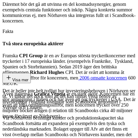
Däremot bör det gå att utvinna en del kostnadssynergier, genom
exempelvis centrala funktioner och inköp. Några konkreta summor
kommuniceras ej, men Nörhaven ska integreras fullt ut i Scandbook-
koncernen.
Fakta
Två stora europeiska aktörer
Franska
CPI Group
är en av Europas största tryckerikoncerner med
tryckerier i 17 europeiska länder. (exempelvis Frankrike, Tyskland,
Spanien och Storbritannien). Sedan 2019 äger den brittiska
affärsmannen
Richard Hughes
CPI. Det är svårt att komma åt
uppdaterade siffror för koncernen, men
2006 omsatte koncernen
600
Visa mer
MEUR.
Det är heller inte helt tydligt hur investeringsbehoven i Nörhaven ser
Även italienska
Grafica Veneta
är en stark aktör. Koncernen har en
ut. Vi tolkar det dock som att det kan finnas vissa behov av
stor anläggning i Italien och har även ett par tryckerier i USA. Det är
investeringar i digitala lösningar som Scandbook genomfört i
svårt att hitta omsättningssiffror, men koncernen trycker över 250
Sverige och Litauen.
miljoner böcker årligen (i relation till Scandbooks cirka 40 miljoner
innan förvärvet av Nörhaven).
Via Nörhavens befintliga kunder och produktionskapacitet ska
Scandbook fortsätta att expandera på exempelvis den tyska och
nederländska marknaden. Bolaget uppger till Afv att det finns ett
visst överlapp mellan Scandbooks och Nörhavens kunder, men det