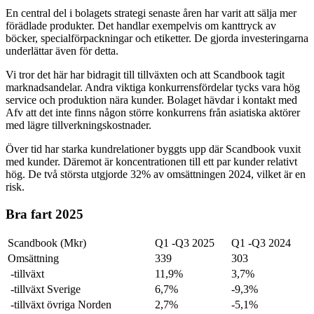
En central del i bolagets strategi senaste åren har varit att sälja mer
förädlade produkter. Det handlar exempelvis om kanttryck av
böcker, specialförpackningar och etiketter. De gjorda investeringarna
underlättar även för detta.
Vi tror det här har bidragit till tillväxten och att Scandbook tagit
marknadsandelar. Andra viktiga konkurrensfördelar tycks vara hög
service och produktion nära kunder. Bolaget hävdar i kontakt med
Afv att det inte finns någon större konkurrens från asiatiska aktörer
med lägre tillverkningskostnader.
Över tid har starka kundrelationer byggts upp där Scandbook vuxit
med kunder. Däremot är koncentrationen till ett par kunder relativt
hög. De två största utgjorde 32% av omsättningen 2024, vilket är en
risk.
Bra fart 2025
Scandbook (Mkr)
Q1 -Q3 2025
Q1 -Q3 2024
Omsättning
339
303
-tillväxt
11,9%
3,7%
-tillväxt Sverige
6,7%
-9,3%
-tillväxt övriga Norden
2,7%
-5,1%