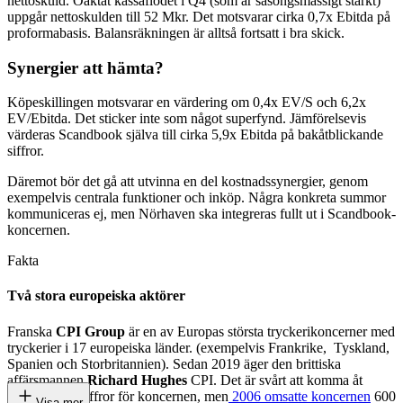
nettoskuld. Oaktat kassaflödet i Q4 (som är säsongsmässigt starkt)
uppgår nettoskulden till 52 Mkr. Det motsvarar cirka 0,7x Ebitda på
proformabasis. Balansräkningen är alltså fortsatt i bra skick.
Synergier att hämta?
Köpeskillingen motsvarar en värdering om 0,4x EV/S och 6,2x
EV/Ebitda. Det sticker inte som något superfynd. Jämförelsevis
värderas Scandbook själva till cirka 5,9x Ebitda på bakåtblickande
siffror.
Däremot bör det gå att utvinna en del kostnadssynergier, genom
exempelvis centrala funktioner och inköp. Några konkreta summor
kommuniceras ej, men Nörhaven ska integreras fullt ut i Scandbook-
koncernen.
Fakta
Två stora europeiska aktörer
Franska
CPI Group
är en av Europas största tryckerikoncerner med
tryckerier i 17 europeiska länder. (exempelvis Frankrike, Tyskland,
Spanien och Storbritannien). Sedan 2019 äger den brittiska
affärsmannen
Richard Hughes
CPI. Det är svårt att komma åt
uppdaterade siffror för koncernen, men
2006 omsatte koncernen
600
Visa mer