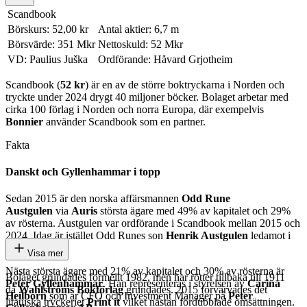
Scandbook
Börskurs: 52,00 kr
Antal aktier: 6,7 m
Börsvärde: 351 Mkr
Nettoskuld: 52 Mkr
VD: Paulius Juška
Ordförande: Håvard Grjotheim
Scandbook (
52 kr
) är en av de större boktryckarna i Norden och
tryckte under 2024 drygt 40 miljoner böcker. Bolaget arbetar med
cirka 100 förlag i Norden och norra Europa, där exempelvis
Bonnier
använder Scandbook som en partner.
Fakta
Danskt och Gyllenhammar i topp
Sedan 2015 är den norska affärsmannen
Odd Rune
Austgulen
via
Auris
största ägare med 49% av kapitalet och 29%
av rösterna. Austgulen var ordförande i Scandbook mellan 2015 och
2024. Idag är istället Odd Runes son
Henrik Austgulen
ledamot i
bolaget.
Visa mer
Nästa största ägare med 21% av kapitalet och 30% av rösterna är
Bolaget grundades formellt 1982, men har rötter tillbaka till 1911
Peter Gyllenhammar
. Han representeras i styrelsen av
Carina
då
Wahlströms Bokförlag
grundades. 2015 förvärvades det
Heilborn
som är CFO och Investment Manager på
Peter
litauiska tryckeriet
Print it
vilket nästan fördubblade omsättningen.