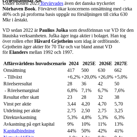
Gyllenhammar AB
.
Under hösten 2025
förvärvades
även det danska tryckeriet
Nörhaven Book
. Förvärvet ökar koncernens omsättning med cirka
40% och på proforma basis uppgår nu försäljningen till cirka 630
Mkr i årstakt.
VD sedan 2022 är
Paulius Juška
som dessförinnan var VD för den
litauiska verksamheten. Juška äger inga aktier i bolaget. Han tog
över rollen efter
Håvard Grjotheim
som idag är ordförande.
Grjotheim äger aktier för 70 Tkr och var bland annat VD
för
Elanders
mellan 1992 och 1997.
Affärsvärldens huvudscenario
2024
2025E
2026E
2027E
Omsättning
417
500
630
662
- Tillväxt
+6,2%
+20,0%
+26,0%
+5,0%
Rörelseresultat
28
36
42
50
- Rörelsemarginal
6,8%
7,1%
6,7%
7,6%
Resultat efter skatt
23
28
32
38
Vinst per aktie
3,44
4,20
4,70
5,70
Utdelning per aktie
2,75
2,50
2,75
3,25
Direktavkastning
5,3%
4,8%
5,3%
6,3%
Avkastning på eget kapital
9%
10%
11%
13%
Kapitalbindning
44%
50%
42%
41%