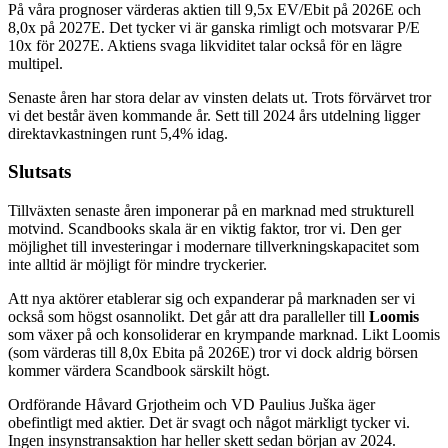
På våra prognoser värderas aktien till 9,5x EV/Ebit på 2026E och
8,0x på 2027E. Det tycker vi är ganska rimligt och motsvarar P/E
10x för 2027E. Aktiens svaga likviditet talar också för en lägre
multipel.
Senaste åren har stora delar av vinsten delats ut. Trots förvärvet tror
vi det består även kommande år. Sett till 2024 års utdelning ligger
direktavkastningen runt 5,4% idag.
Slutsats
Tillväxten senaste åren imponerar på en marknad med strukturell
motvind. Scandbooks skala är en viktig faktor, tror vi. Den ger
möjlighet till investeringar i modernare tillverkningskapacitet som
inte alltid är möjligt för mindre tryckerier.
Att nya aktörer etablerar sig och expanderar på marknaden ser vi
också som högst osannolikt. Det går att dra paralleller till
Loomis
som växer på och konsoliderar en krympande marknad. Likt Loomis
(som värderas till 8,0x Ebita på 2026E) tror vi dock aldrig börsen
kommer värdera Scandbook särskilt högt.
Ordförande Håvard Grjotheim och VD Paulius Juška äger
obefintligt med aktier. Det är svagt och något märkligt tycker vi.
Ingen insynstransaktion har heller skett sedan början av 2024.