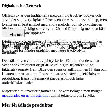
Digitalt- och offsettryck
Offsettryck är den traditionella metoden vid tryck av böcker och
använder sig av tryckplåtar. Processen tar viss tid att starta upp, men
kvaliteten är bäst jämfört med andra metoder och styckkostnaden
blir låg vid tillräckligt stor volym. Därmed lämpar sig metoden bäst
vid tryck av större upplagor.
Visa mer
Digitaltryck kräver ingen plåtframställning, utan en digital fil kan
En trend bland förlag är ökat fokus på mindre bokserier, alltså
direkt skannas till ett papper. Det gör metoden snabb att starta och
böcker som släpps med några hundratals exemplar snarare än
lämpar sig för mindre upplagor med lägre tryckvolym.
tusentals.
Det ställer även andra krav på tryckerier. För att möta dessa har
Scandbook investerat drygt 40 Mkr i digital tryckteknik (se
faktaruta) senaste åren. Både den svenska anläggningen i Falun och
Litauen har rustats upp. Investeringarna ska även ge effektivare
produktion, främst via minskat pappersspill och lägre
underhållskostnader.
Majoriteten av investeringarna är nu bakom bolaget, men nyligen
meddelades en ny investering
i digital teknologi om 12 Mkr.
Mer förädlade produkter