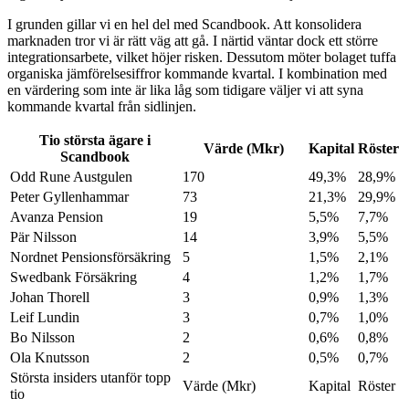
I grunden gillar vi en hel del med Scandbook. Att konsolidera
marknaden tror vi är rätt väg att gå. I närtid väntar dock ett större
integrationsarbete, vilket höjer risken. Dessutom möter bolaget tuffa
organiska jämförelsesiffror kommande kvartal. I kombination med
en värdering som inte är lika låg som tidigare väljer vi att syna
kommande kvartal från sidlinjen.
Tio största ägare i
Värde (Mkr)
Kapital
Röster
Scandbook
Odd Rune Austgulen
170
49,3%
28,9%
Peter Gyllenhammar
73
21,3%
29,9%
Avanza Pension
19
5,5%
7,7%
Pär Nilsson
14
3,9%
5,5%
Nordnet Pensionsförsäkring
5
1,5%
2,1%
Swedbank Försäkring
4
1,2%
1,7%
Johan Thorell
3
0,9%
1,3%
Leif Lundin
3
0,7%
1,0%
Bo Nilsson
2
0,6%
0,8%
Ola Knutsson
2
0,5%
0,7%
Största insiders utanför topp
Värde (Mkr)
Kapital
Röster
tio