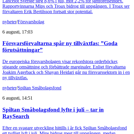
Lancelot Sverige steg 8,6% i juli, mot 2,2% för jämförelseindex.
Rapportvinnarna Mips och Troax bidrog till uppgången. I Troax ser
förvaltaren Erik Bertilsson fortsatt stor potential.
nyheter
/
Försvarsbolag
6 augusti, 17:03
Försvarsförvaltarna spår ny tillväxtfas: ”Goda
förutsättningar”
De europeiska försvarsbolagen visar rekordstora orderböcker,
stigande omsättning och förbättrade marginaler. Enligt förvaltarna
Joakim Agerback och Shayan Heidari går nu försvarssektorn in i en
ny tillväxtfas.
nyheter
/
Spiltan Småbolagsfond
6 augusti, 14:51
Spiltan Småbolagsfond lyfte i juli – tar in
RaySearch
Efter en svagare utveckling hittills i år fick Spiltan Småbolagsfond
ett tydligt lyft i juli. Mips bidrog mest till uppgången, medan