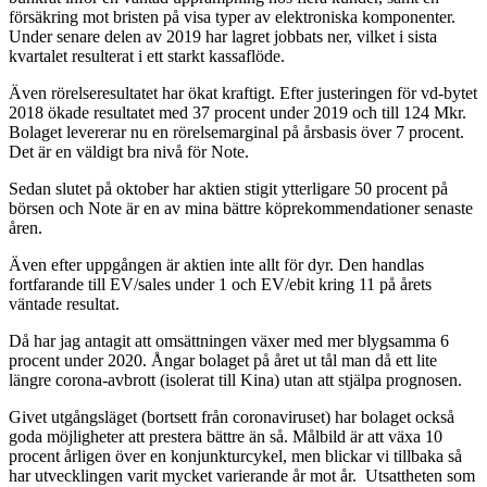
försäkring mot bristen på visa typer av elektroniska komponenter.
Under senare delen av 2019 har lagret jobbats ner, vilket i sista
kvartalet resulterat i ett starkt kassaflöde.
Även rörelseresultatet har ökat kraftigt. Efter justeringen för vd-bytet
2018 ökade resultatet med 37 procent under 2019 och till 124 Mkr.
Bolaget levererar nu en rörelsemarginal på årsbasis över 7 procent.
Det är en väldigt bra nivå för Note.
Sedan slutet på oktober har aktien stigit ytterligare 50 procent på
börsen och Note är en av mina bättre köprekommendationer senaste
åren.
Även efter uppgången är aktien inte allt för dyr. Den handlas
fortfarande till EV/sales under 1 och EV/ebit kring 11 på årets
väntade resultat.
Då har jag antagit att omsättningen växer med mer blygsamma 6
procent under 2020. Ångar bolaget på året ut tål man då ett lite
längre corona-avbrott (isolerat till Kina) utan att stjälpa prognosen.
Givet utgångsläget (bortsett från coronaviruset) har bolaget också
goda möjligheter att prestera bättre än så. Målbild är att växa 10
procent årligen över en konjunkturcykel, men blickar vi tillbaka så
har utvecklingen varit mycket varierande år mot år. Utsattheten som