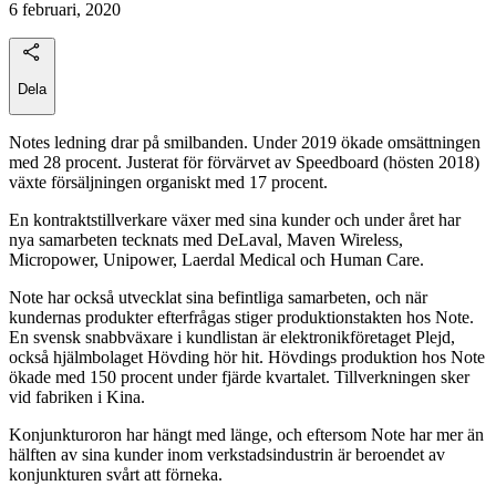
6 februari, 2020
Dela
Notes ledning drar på smilbanden. Under 2019 ökade omsättningen
med 28 procent. Justerat för förvärvet av Speedboard (hösten 2018)
växte försäljningen organiskt med 17 procent.
En kontraktstillverkare växer med sina kunder och under året har
nya samarbeten tecknats med DeLaval, Maven Wireless,
Micropower, Unipower, Laerdal Medical och Human Care.
Note har också utvecklat sina befintliga samarbeten, och när
kundernas produkter efterfrågas stiger produktionstakten hos Note.
En svensk snabbväxare i kundlistan är elektronikföretaget Plejd,
också hjälmbolaget Hövding hör hit. Hövdings produktion hos Note
ökade med 150 procent under fjärde kvartalet. Tillverkningen sker
vid fabriken i Kina.
Konjunkturoron har hängt med länge, och eftersom Note har mer än
hälften av sina kunder inom verkstadsindustrin är beroendet av
konjunkturen svårt att förneka.