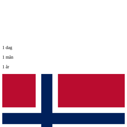
1 dag
1 mån
1 år