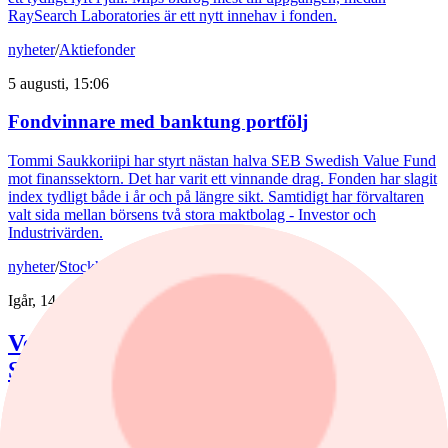
RaySearch Laboratories är ett nytt innehav i fonden.
nyheter
/
Aktiefonder
5 augusti, 15:06
Fondvinnare med banktung portfölj
Tommi Saukkoriipi har styrt nästan halva SEB Swedish Value Fund
mot finanssektorn. Det har varit ett vinnande drag. Fonden har slagit
index tydligt både i år och på längre sikt. Samtidigt har förvaltaren
valt sida mellan börsens två stora maktbolag - Investor och
Industrivärden.
nyheter
/
Stockholmsbörsen
Igår, 14:40
Veckans vinnare och förlorare på
Stockholmsbörsen
Yubico har rusat över 45% och tar platsen som veckans vinnare på
Large Cap. Placera listar aktierna som gått bäst och sämst i veckan.