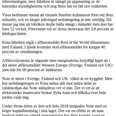
inbromsningen, men fabriken är stängd på uppmaning av de
kinesiska myndigheterna och nog finns här en rätt stor osäkerhet.
Vissa bedömare menar att virusets framfart kulminerar först om flera
månader, och en längre påtvingad nedstängning är inte omöjlig. Då
menar jag inte att fabriken skulle hålla stängt i månader men året har
bara 52 veckor. Försvinner två av dessa motsvarar det 3,8 procent av
tidskapaciteten.
Kina-fabriken ingår i affärsområdet Rest of the World tillsammans
med Estland. I fjärde kvartalet stod affärsområdet för knappt 40
procent av omsättningen.
Affärsvolymerna är stigande men marginalerna betydligt lägre än i
det större affärsområdet Western Europe (Sverige, Finland och UK)
som står för 60 procent av intäkterna.
Note är störst i Sverige, Finland och UK, vilket är en trygghet. Men
hur nedstängningen av Kina sedan slår mot andra delar av
värdekedjan där Note inkluderas vet vi inte. Det vi vet är att
elektroniska insatsvaror brukar flytta fram och tillbaka över hela
jorden varje dag.
Under första delen av året och hela 2018 tampades Note med en
högre kapitalbindning i sina lager. Det var en effekt av att man
bunkrat inför en väntad upprampning hos flera kunder, samt en