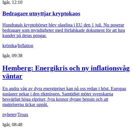
Igår, 12:10
Bedragare utnyttjar kryptokaos
Hundratals kryptobörser blev olagliga i EU den 1 juli. Nu poserar
bedragare som myndigheter med förfalskade dokument för att lura
kunder på deras pengar.
krönika
/
Inflation
Igår, 09:38
Hemberg: Energikris och ny inflationsvåg
väntar
En andra våg av dyra energipriser kan nå oss redan i höst. Europas
gaslager pekar i den riktningen. Samtidigt möter svenskarna
besvärligt höga elpriser, fyra kronor dyrare bensin och att
matpriserna tickar uppåt.
nyheter
/
Troax
Igår, 08:48