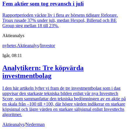
Fem aktier som tog revansch i juli
Rapportperioden väckte liv i flera av börsens tidigare förlorare.
Troax rusade 37% under juli, medan Hexpol, Billerud och BE
Group steg mellan 18 till 23%.
Aktieanalys
nyheter
,
Aktieanalys
/
Investor
Igår, 08:11
Analytikern: Tre köpvärda
investmentbolag
I den här artikeln lyfter vi fram de tre investmentbolag som i dag
uppvisar den starkaste tekniska bilden enligt vår nya Investtech
Score, som sammanfattar den tekniska bedömningen av en aktie på
en skala från –100 till +100, där högre värden indikerar en starkare
köpsignal och lägre värden en starkare säljsignal enligt Investtechs
algoritmer.
Aktieanalys
/
Nederman