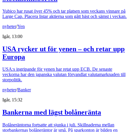
Yubico har rusat över 45% och tar platsen som veckans vinnare på
Large Cap. Placera listar aktierna som gått bäst och sämst i veckan.
nyheter
/
Yen
Igår, 13:00
USA rycker ut för yenen – och retar upp
Europa
USA:s ingripande för yenen har retat upp ECB. De senaste
veckorna har den japanska valutan förvandlat valutamarknaden till
storpolitik.
nyheter
/
Banker
Igår, 15:32
Bankerna med lägst bolåneränta
Bolåneräntorna fortsatte att sjunka i juli. Skillnaderna mellan
storbankernas bolåneräntor är små. På sparkonton är bilden en