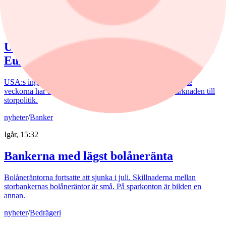
nyheter
/
Yen
Igår, 13:00
USA rycker ut för yenen – och retar upp
Europa
USA:s ingripande för yenen har retat upp ECB. De senaste
veckorna har den japanska valutan förvandlat valutamarknaden till
storpolitik.
nyheter
/
Banker
Igår, 15:32
Bankerna med lägst bolåneränta
Bolåneräntorna fortsatte att sjunka i juli. Skillnaderna mellan
storbankernas bolåneräntor är små. På sparkonton är bilden en
annan.
nyheter
/
Bedrägeri