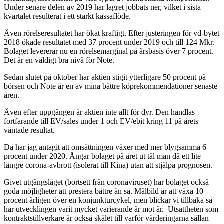
Under senare delen av 2019 har lagret jobbats ner, vilket i sista
kvartalet resulterat i ett starkt kassaflöde.
Även rörelseresultatet har ökat kraftigt. Efter justeringen för vd-bytet
2018 ökade resultatet med 37 procent under 2019 och till 124 Mkr.
Bolaget levererar nu en rörelsemarginal på årsbasis över 7 procent.
Det är en väldigt bra nivå för Note.
Sedan slutet på oktober har aktien stigit ytterligare 50 procent på
börsen och Note är en av mina bättre köprekommendationer senaste
åren.
Även efter uppgången är aktien inte allt för dyr. Den handlas
fortfarande till EV/sales under 1 och EV/ebit kring 11 på årets
väntade resultat.
Då har jag antagit att omsättningen växer med mer blygsamma 6
procent under 2020. Ångar bolaget på året ut tål man då ett lite
längre corona-avbrott (isolerat till Kina) utan att stjälpa prognosen.
Givet utgångsläget (bortsett från coronaviruset) har bolaget också
goda möjligheter att prestera bättre än så. Målbild är att växa 10
procent årligen över en konjunkturcykel, men blickar vi tillbaka så
har utvecklingen varit mycket varierande år mot år. Utsattheten som
kontraktstillverkare är också skälet till varför värderingarna sällan