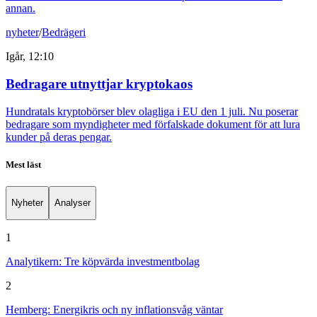
annan.
nyheter
/
Bedrägeri
Igår, 12:10
Bedragare utnyttjar kryptokaos
Hundratals kryptobörser blev olagliga i EU den 1 juli. Nu poserar
bedragare som myndigheter med förfalskade dokument för att lura
kunder på deras pengar.
Mest läst
Nyheter
Analyser
1
Analytikern: Tre köpvärda investmentbolag
2
Hemberg: Energikris och ny inflationsvåg väntar