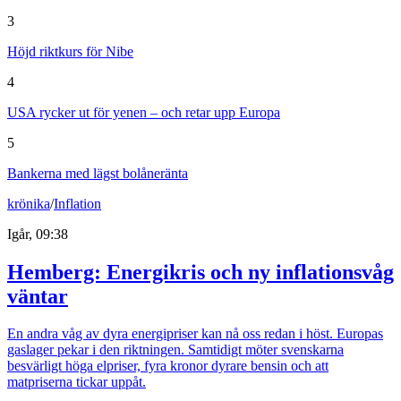
3
Höjd riktkurs för Nibe
4
USA rycker ut för yenen – och retar upp Europa
5
Bankerna med lägst bolåneränta
krönika
/
Inflation
Igår, 09:38
Hemberg: Energikris och ny inflationsvåg
väntar
En andra våg av dyra energipriser kan nå oss redan i höst. Europas
gaslager pekar i den riktningen. Samtidigt möter svenskarna
besvärligt höga elpriser, fyra kronor dyrare bensin och att
matpriserna tickar uppåt.