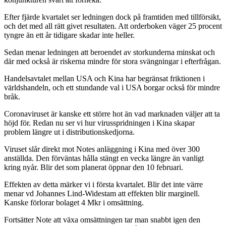
Efter fjärde kvartalet ser ledningen dock på framtiden med tillförsikt,
och det med all rätt givet resultaten. Att orderboken väger 25 procent
tyngre än ett år tidigare skadar inte heller.
Sedan menar ledningen att beroendet av storkunderna minskat och
där med också är riskerna mindre för stora svängningar i efterfrågan.
Handelsavtalet mellan USA och Kina har begränsat friktionen i
världshandeln, och ett stundande val i USA borgar också för mindre
bråk.
Coronaviruset är kanske ett större hot än vad marknaden väljer att ta
höjd för. Redan nu ser vi hur virusspridningen i Kina skapar
problem längre ut i distributionskedjorna.
Viruset slår direkt mot Notes anläggning i Kina med över 300
anställda. Den förväntas hålla stängt en vecka längre än vanligt
kring nyår. Blir det som planerat öppnar den 10 februari.
Effekten av detta märker vi i första kvartalet. Blir det inte värre
menar vd Johannes Lind-Widestam att effekten blir marginell.
Kanske förlorar bolaget 4 Mkr i omsättning.
Fortsätter Note att växa omsättningen tar man snabbt igen den