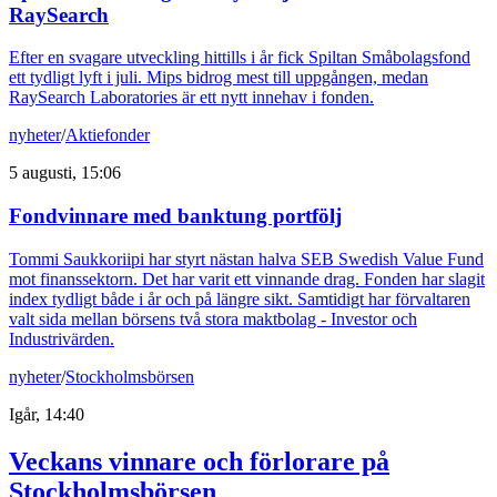
RaySearch
Efter en svagare utveckling hittills i år fick Spiltan Småbolagsfond
ett tydligt lyft i juli. Mips bidrog mest till uppgången, medan
RaySearch Laboratories är ett nytt innehav i fonden.
nyheter
/
Aktiefonder
5 augusti, 15:06
Fondvinnare med banktung portfölj
Tommi Saukkoriipi har styrt nästan halva SEB Swedish Value Fund
mot finanssektorn. Det har varit ett vinnande drag. Fonden har slagit
index tydligt både i år och på längre sikt. Samtidigt har förvaltaren
valt sida mellan börsens två stora maktbolag - Investor och
Industrivärden.
nyheter
/
Stockholmsbörsen
Igår, 14:40
Veckans vinnare och förlorare på
Stockholmsbörsen