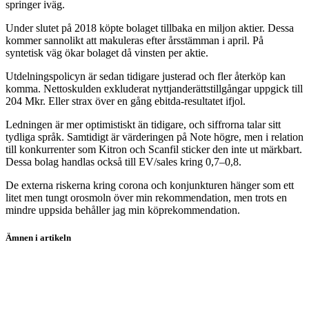
springer iväg.
Under slutet på 2018 köpte bolaget tillbaka en miljon aktier. Dessa
kommer sannolikt att makuleras efter årsstämman i april. På
syntetisk väg ökar bolaget då vinsten per aktie.
Utdelningspolicyn är sedan tidigare justerad och fler återköp kan
komma. Nettoskulden exkluderat nyttjanderättstillgångar uppgick till
204 Mkr. Eller strax över en gång ebitda-resultatet ifjol.
Ledningen är mer optimistiskt än tidigare, och siffrorna talar sitt
tydliga språk. Samtidigt är värderingen på Note högre, men i relation
till konkurrenter som Kitron och Scanfil sticker den inte ut märkbart.
Dessa bolag handlas också till EV/sales kring 0,7–0,8.
De externa riskerna kring corona och konjunkturen hänger som ett
litet men tungt orosmoln över min rekommendation, men trots en
mindre uppsida behåller jag min köprekommendation.
Ämnen i artikeln
aktieanalys
aktier
Note