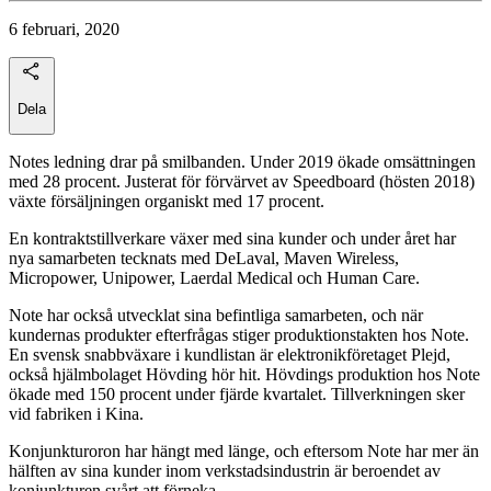
6 februari, 2020
Dela
Notes ledning drar på smilbanden. Under 2019 ökade omsättningen
med 28 procent. Justerat för förvärvet av Speedboard (hösten 2018)
växte försäljningen organiskt med 17 procent.
En kontraktstillverkare växer med sina kunder och under året har
nya samarbeten tecknats med DeLaval, Maven Wireless,
Micropower, Unipower, Laerdal Medical och Human Care.
Note har också utvecklat sina befintliga samarbeten, och när
kundernas produkter efterfrågas stiger produktionstakten hos Note.
En svensk snabbväxare i kundlistan är elektronikföretaget Plejd,
också hjälmbolaget Hövding hör hit. Hövdings produktion hos Note
ökade med 150 procent under fjärde kvartalet. Tillverkningen sker
vid fabriken i Kina.
Konjunkturoron har hängt med länge, och eftersom Note har mer än
hälften av sina kunder inom verkstadsindustrin är beroendet av
konjunkturen svårt att förneka.