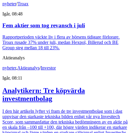
nyheter
/
Troax
Igår, 08:48
Fem aktier som tog revansch i juli
Rapportperioden väckte liv i flera av börsens tidigare förlorare.
Troax rusade 37% under juli, medan Hexpol, Billerud och BE
Group steg mellan 18 till 23%.
Aktieanalys
nyheter
,
Aktieanalys
/
Investor
Igår, 08:11
Analytikern: Tre köpvärda
investmentbolag
I den här artikeln lyfter vi fram de tre investmentbolag som i dag
uppvisar den starkaste tekniska bilden enligt vår nya Investtech
Score, som sammanfattar den tekniska bedömningen av en aktie på
en skala från –100 till +100, där högre värden indikerar en starkare
köpsignal och lägre värden en starkare säljsignal enligt Investtechs