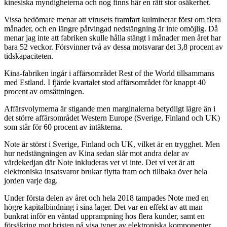
kinesiska myndigheterna och nog finns här en rätt stor osäkerhet.
Vissa bedömare menar att virusets framfart kulminerar först om flera
månader, och en längre påtvingad nedstängning är inte omöjlig. Då
menar jag inte att fabriken skulle hålla stängt i månader men året har
bara 52 veckor. Försvinner två av dessa motsvarar det 3,8 procent av
tidskapaciteten.
Kina-fabriken ingår i affärsområdet Rest of the World tillsammans
med Estland. I fjärde kvartalet stod affärsområdet för knappt 40
procent av omsättningen.
Affärsvolymerna är stigande men marginalerna betydligt lägre än i
det större affärsområdet Western Europe (Sverige, Finland och UK)
som står för 60 procent av intäkterna.
Note är störst i Sverige, Finland och UK, vilket är en trygghet. Men
hur nedstängningen av Kina sedan slår mot andra delar av
värdekedjan där Note inkluderas vet vi inte. Det vi vet är att
elektroniska insatsvaror brukar flytta fram och tillbaka över hela
jorden varje dag.
Under första delen av året och hela 2018 tampades Note med en
högre kapitalbindning i sina lager. Det var en effekt av att man
bunkrat inför en väntad upprampning hos flera kunder, samt en
försäkring mot bristen på visa typer av elektroniska komponenter.