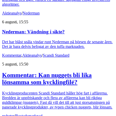
algoritmer.
Aktieanalys
/
Nederman
6 augusti, 15:55
Nederman: Vändning i sikte?
Det har blåst snåla vindar runt Nederman på börsen de senaste åren.
Det är bara delvis befogat av den tuffa marknaden.
Kommentar
,
Aktieanalys
/
Scandi Standard
5 augusti, 15:50
Kommentar: Kan nuggets bli lika
lönsamma som kycklingfilé?
Kycklingproducenten Scandi Standard håller hög fart i affärerna.
Bredden är uppfriskande och flera av affärerna kan bli riktiga
guldklimpar (nuggets). Fast då vill det till att just storsatsningen på
panerade kycklingprodukter, av typen chicken nuggets, blir lönsam.
nyheter
/
Bostadsmarknad