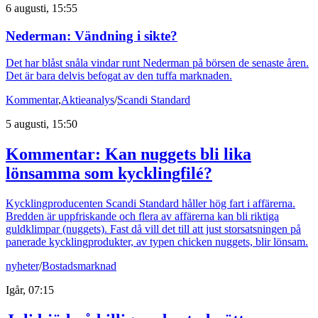
6 augusti, 15:55
Nederman: Vändning i sikte?
Det har blåst snåla vindar runt Nederman på börsen de senaste åren.
Det är bara delvis befogat av den tuffa marknaden.
Kommentar
,
Aktieanalys
/
Scandi Standard
5 augusti, 15:50
Kommentar: Kan nuggets bli lika
lönsamma som kycklingfilé?
Kycklingproducenten Scandi Standard håller hög fart i affärerna.
Bredden är uppfriskande och flera av affärerna kan bli riktiga
guldklimpar (nuggets). Fast då vill det till att just storsatsningen på
panerade kycklingprodukter, av typen chicken nuggets, blir lönsam.
nyheter
/
Bostadsmarknad
Igår, 07:15