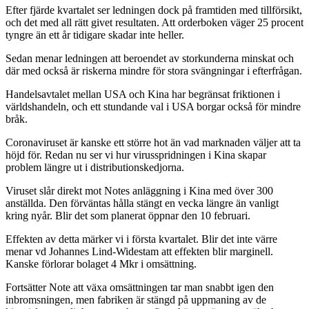
Efter fjärde kvartalet ser ledningen dock på framtiden med tillförsikt,
och det med all rätt givet resultaten. Att orderboken väger 25 procent
tyngre än ett år tidigare skadar inte heller.
Sedan menar ledningen att beroendet av storkunderna minskat och
där med också är riskerna mindre för stora svängningar i efterfrågan.
Handelsavtalet mellan USA och Kina har begränsat friktionen i
världshandeln, och ett stundande val i USA borgar också för mindre
bråk.
Coronaviruset är kanske ett större hot än vad marknaden väljer att ta
höjd för. Redan nu ser vi hur virusspridningen i Kina skapar
problem längre ut i distributionskedjorna.
Viruset slår direkt mot Notes anläggning i Kina med över 300
anställda. Den förväntas hålla stängt en vecka längre än vanligt
kring nyår. Blir det som planerat öppnar den 10 februari.
Effekten av detta märker vi i första kvartalet. Blir det inte värre
menar vd Johannes Lind-Widestam att effekten blir marginell.
Kanske förlorar bolaget 4 Mkr i omsättning.
Fortsätter Note att växa omsättningen tar man snabbt igen den
inbromsningen, men fabriken är stängd på uppmaning av de