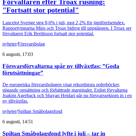
Förvaltaren efter Troax rusning:
"Fortsatt stor potential"
Lancelot Sverige steg 8,6% i juli, mot 2,2% för jämförelseindex.
Rapportvinnarna Mips och Troax bidrog till uppgången. I Troax ser
förvaltaren Erik Bertilsson fortsatt stor potential.
nyheter
/
Försvarsbolag
6 augusti, 17:03
Försvarsförvaltarna spår ny tillväxtfas: ”Goda
förutsättningar”
De europeiska försvarsbolagen visar rekordstora orderböcker,
stigande omsättning och förbättrade marginaler. Enligt förvaltarna
Joakim Agerback och Shayan Heidari går nu försvarssektorn in i en
ny tillväxtfas.
nyheter
/
Spiltan Småbolagsfond
6 augusti, 14:51
Spiltan Småbolagsfond lyfte i juli – tar in