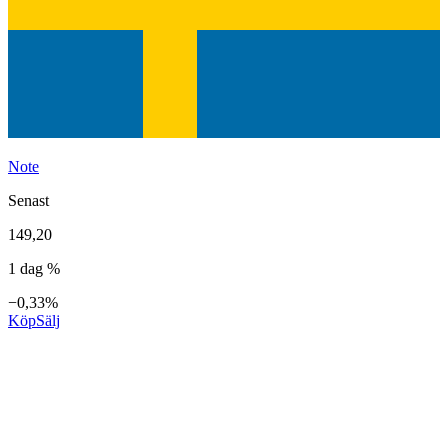
Note
Senast
149,20
1 dag %
−0,33%
Köp
Sälj