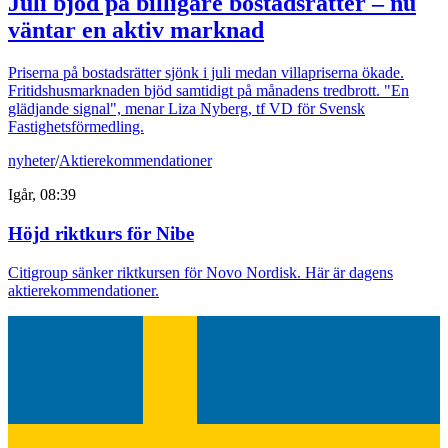
Juli bjöd på billigare bostadsrätter – nu
väntar en aktiv marknad
Priserna på bostadsrätter sjönk i juli medan villapriserna ökade.
Fritidshusmarknaden bjöd samtidigt på månadens tredbrott. "En
glädjande signal", menar Liza Nyberg, tf VD för Svensk
Fastighetsförmedling.
nyheter
/
Aktierekommendationer
Igår, 08:39
Höjd riktkurs för Nibe
Citigroup sänker riktkursen för Novo Nordisk. Här är dagens
aktierekommendationer.