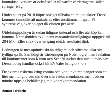
kontraktstillverkare är också skälet till varför värderingarna sällan
springer iväg.
Under slutet på 2018 köpte bolaget tillbaka en miljon aktier. Dessa
kommer sannolikt att makuleras efter årsstämman i april. På
syntetisk väg ökar bolaget då vinsten per aktie.
Utdelningspolicyn är sedan tidigare justerad och fler återköp kan
komma. Nettoskulden exkluderat nyttjanderättstillgångar uppgick till
204 Mkr. Eller strax över en gång ebitda-resultatet ifjol.
Ledningen är mer optimistiskt än tidigare, och siffrorna talar sitt
tydliga språk. Samtidigt är värderingen på Note högre, men i relation
till konkurrenter som Kitron och Scanfil sticker den inte ut märkbart.
Dessa bolag handlas också till EV/sales kring 0,7–0,8.
De externa riskerna kring corona och konjunkturen hänger som ett
litet men tungt orosmoln över min rekommendation, men trots en
mindre uppsida behåller jag min köprekommendation.
Ämnen i artikeln
aktieanalys
aktier