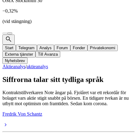
OMX Stockholm 30
−0,32%
(vid stängning)
Start
Telegram
Analys
Forum
Fonder
Privatekonomi
Externa tjänster
Till Avanza
Nyhetsbrev
Aktieanalys
/
aktieanalys
Siffrorna talar sitt tydliga språk
Kontraktstillverkaren Note ångar på. Fjolåret var ett rekordår för
bolaget vars aktie stigit snabbt på börsen. En tidigare tvekan är nu
utbytt mot optimism om framtiden. Sedan kom corona.
Fredrik Von Schantz