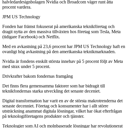
halvledardesignbolagen Nvidia och Broadcom väger runt åtta
procent vardera.
JPM US Technology
Fonden har främst fokuserat på amerikanska teknikföretag och
dragit nytta av den massiva tillväxten hos företag som Tesla, Meta
(tidigare Facebook) och Netflix.
Med en avkastning på 23,6 procent har JPM US Technology haft en
ovanligt hög avkastning på den amerikanska teknikmarknaden.
Nvidia är fondens enskilt största innehav på 5 procent följt av Meta
med strax under 5 procent.
Drivkrafter bakom fondernas framgång
Det finns flera gemensamma faktorer som har bidragit till
teknikfondernas starka utveckling det senaste deceniet.
Digital transformation har varit en av de största makrotrenderna det
senaste decenniet. Företag och konsumenter har i allt större
utsträckning anammat digitala lösningar, vilket har ökat efterfrågan
på teknologiföretagens produkter och tjänster.
Teknologier som AI och molnbaserade lösningar har revolutionerat