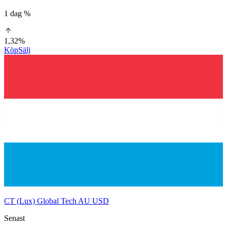
1 dag %
1,32%
Köp
Sälj
CT (Lux) Global Tech AU USD
Senast