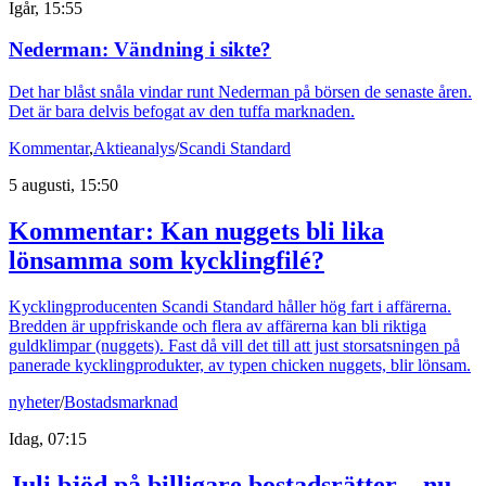
Igår, 15:55
Nederman: Vändning i sikte?
Det har blåst snåla vindar runt Nederman på börsen de senaste åren.
Det är bara delvis befogat av den tuffa marknaden.
Kommentar
,
Aktieanalys
/
Scandi Standard
5 augusti, 15:50
Kommentar: Kan nuggets bli lika
lönsamma som kycklingfilé?
Kycklingproducenten Scandi Standard håller hög fart i affärerna.
Bredden är uppfriskande och flera av affärerna kan bli riktiga
guldklimpar (nuggets). Fast då vill det till att just storsatsningen på
panerade kycklingprodukter, av typen chicken nuggets, blir lönsam.
nyheter
/
Bostadsmarknad
Idag, 07:15
Juli bjöd på billigare bostadsrätter – nu