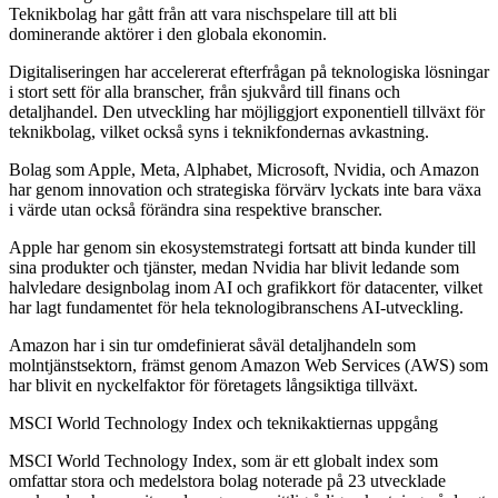
Teknikbolag har gått från att vara nischspelare till att bli
dominerande aktörer i den globala ekonomin.
Digitaliseringen har accelererat efterfrågan på teknologiska lösningar
i stort sett för alla branscher, från sjukvård till finans och
detaljhandel. Den utveckling har möjliggjort exponentiell tillväxt för
teknikbolag, vilket också syns i teknikfondernas avkastning.
Bolag som Apple, Meta, Alphabet, Microsoft, Nvidia, och Amazon
har genom innovation och strategiska förvärv lyckats inte bara växa
i värde utan också förändra sina respektive branscher.
Apple har genom sin ekosystemstrategi fortsatt att binda kunder till
sina produkter och tjänster, medan Nvidia har blivit ledande som
halvledare designbolag inom AI och grafikkort för datacenter, vilket
har lagt fundamentet för hela teknologibranschens AI-utveckling.
Amazon har i sin tur omdefinierat såväl detaljhandeln som
molntjänstsektorn, främst genom Amazon Web Services (AWS) som
har blivit en nyckelfaktor för företagets långsiktiga tillväxt.
MSCI World Technology Index och teknikaktiernas uppgång
MSCI World Technology Index, som är ett globalt index som
omfattar stora och medelstora bolag noterade på 23 utvecklade