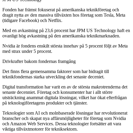
Fonden har främst fokuserat på amerikanska teknikföretag och
dragit nytta av den massiva tillväxten hos företag som Tesla, Meta
(tidigare Facebook) och Netflix.
Med en avkastning på 23,6 procent har JPM US Technology haft en
ovanligt hög avkastning på den amerikanska teknikmarknaden.
Nvidia är fondens enskilt största innehav på 5 procent följt av Meta
med strax under 5 procent.
Drivkrafter bakom fondernas framgång
Det finns flera gemensamma faktorer som har bidragit till
teknikfondernas starka utveckling det senaste deceniet.
Digital transformation har varit en av de största makrotrenderna det
senaste decenniet. Företag och konsumenter har i allt större
utsträckning anammat digitala lösningar, vilket har ökat efterfrågan
på teknologiföretagens produkter och tjänster.
Teknologier som AI och molnbaserade lösningar har revolutionerat
branscher och skapat nya affärsmöjligheter för företag som Nvidia
och Amazon Web Services. Dessa teknologier fortsätter att vara
viktiga tillväxtmotorer för tekniksektorn.