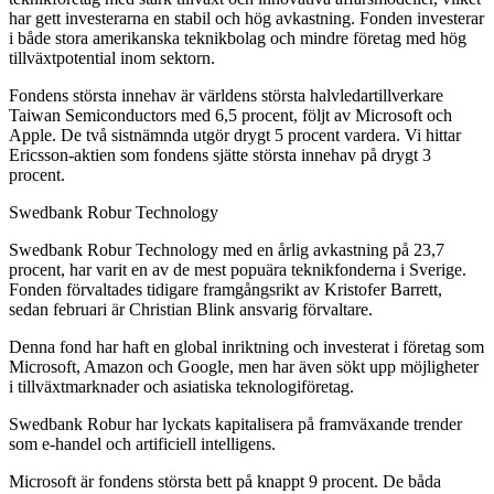
har gett investerarna en stabil och hög avkastning. Fonden investerar
i både stora amerikanska teknikbolag och mindre företag med hög
tillväxtpotential inom sektorn.
Fondens största innehav är världens största halvledartillverkare
Taiwan Semiconductors med 6,5 procent, följt av Microsoft och
Apple. De två sistnämnda utgör drygt 5 procent vardera. Vi hittar
Ericsson-aktien som fondens sjätte största innehav på drygt 3
procent.
Swedbank Robur Technology
Swedbank Robur Technology med en årlig avkastning på 23,7
procent, har varit en av de mest popuära teknikfonderna i Sverige.
Fonden förvaltades tidigare framgångsrikt av Kristofer Barrett,
sedan februari är Christian Blink ansvarig förvaltare.
Denna fond har haft en global inriktning och investerat i företag som
Microsoft, Amazon och Google, men har även sökt upp möjligheter
i tillväxtmarknader och asiatiska teknologiföretag.
Swedbank Robur har lyckats kapitalisera på framväxande trender
som e-handel och artificiell intelligens.
Microsoft är fondens största bett på knappt 9 procent. De båda