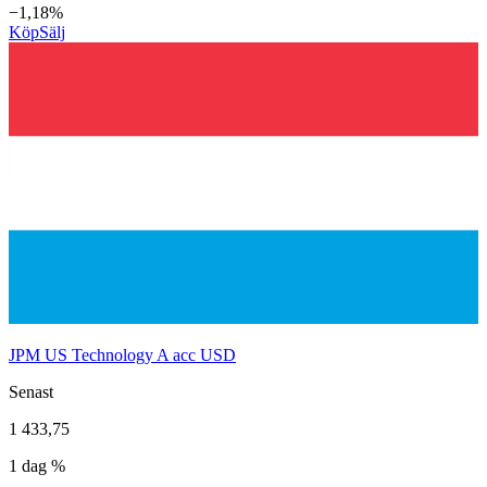
−1,18%
Köp
Sälj
JPM US Technology A acc USD
Senast
1 433,75
1 dag %