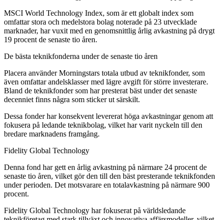
MSCI World Technology Index, som är ett globalt index som
omfattar stora och medelstora bolag noterade på 23 utvecklade
marknader, har vuxit med en genomsnittlig årlig avkastning på drygt
19 procent de senaste tio åren.
De bästa teknikfonderna under de senaste tio åren
Placera använder Morningstars totala utbud av teknikfonder, som
även omfattar andelsklasser med lägre avgift för större investerare.
Bland de teknikfonder som har presterat bäst under det senaste
decenniet finns några som sticker ut särskilt.
Dessa fonder har konsekvent levererat höga avkastningar genom att
fokusera på ledande teknikbolag, vilket har varit nyckeln till den
bredare marknadens framgång.
Fidelity Global Technology
Denna fond har gett en årlig avkastning på närmare 24 procent de
senaste tio åren, vilket gör den till den bäst presterande teknikfonden
under perioden. Det motsvarare en totalavkastning på närmare 900
procent.
Fidelity Global Technology har fokuserat på världsledande
teknikföretag med stark tillväxt och innovativa affärsmodeller, vilket