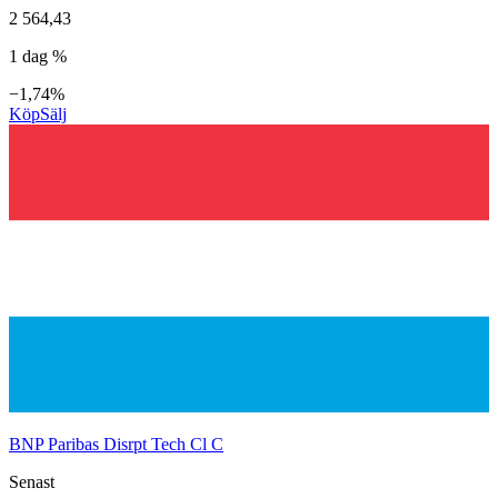
2 564,43
1 dag %
−1,74%
Köp
Sälj
BNP Paribas Disrpt Tech Cl C
Senast