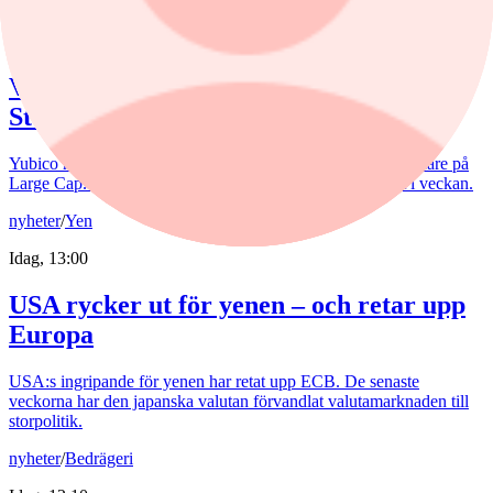
nyheter
/
Stockholmsbörsen
Idag, 14:40
Veckans vinnare och förlorare på
Stockholmsbörsen
Yubico har rusat över 45% och tar platsen som veckans vinnare på
Large Cap. Placera listar aktierna som gått bäst och sämst i veckan.
nyheter
/
Yen
Idag, 13:00
USA rycker ut för yenen – och retar upp
Europa
USA:s ingripande för yenen har retat upp ECB. De senaste
veckorna har den japanska valutan förvandlat valutamarknaden till
storpolitik.
nyheter
/
Bedrägeri