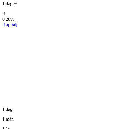
1 dag %
0,28%
Köp
Sälj
1 dag
1 mån
1 år