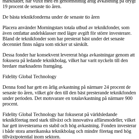
marknader, har vuxit med en genomsnittlig årlig avkastning på drygt
19 procent de senaste tio åren.
De bästa teknikfonderna under de senaste tio åren
Placera använder Morningstars totala utbud av teknikfonder, som
även omfattar andelsklasser med lägre avgift för större investerare.
Bland de teknikfonder som har presterat bäst under det senaste
decenniet finns några som sticker ut särskilt.
Dessa fonder har konsekvent levererat höga avkastningar genom att
fokusera på ledande teknikbolag, vilket har varit nyckeln till den
bredare marknadens framgång.
Fidelity Global Technology
Denna fond har gett en årlig avkastning på närmare 24 procent de
senaste tio åren, vilket gör den till den bäst presterande teknikfonden
under perioden. Det motsvarare en totalavkastning på närmare 900
procent.
Fidelity Global Technology har fokuserat på världsledande
teknikföretag med stark tillväxt och innovativa affärsmodeller, vilket
har gett investerarna en stabil och hög avkastning. Fonden investerar
i både stora amerikanska teknikbolag och mindre företag med hög
tillväxtpotential inom sektorn.