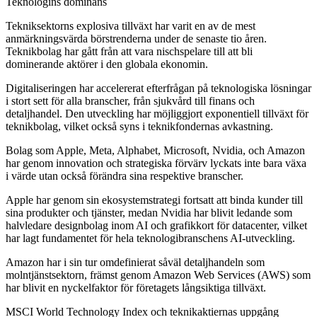
Teknologins dominans
Tekniksektorns explosiva tillväxt har varit en av de mest
anmärkningsvärda börstrenderna under de senaste tio åren.
Teknikbolag har gått från att vara nischspelare till att bli
dominerande aktörer i den globala ekonomin.
Digitaliseringen har accelererat efterfrågan på teknologiska lösningar
i stort sett för alla branscher, från sjukvård till finans och
detaljhandel. Den utveckling har möjliggjort exponentiell tillväxt för
teknikbolag, vilket också syns i teknikfondernas avkastning.
Bolag som Apple, Meta, Alphabet, Microsoft, Nvidia, och Amazon
har genom innovation och strategiska förvärv lyckats inte bara växa
i värde utan också förändra sina respektive branscher.
Apple har genom sin ekosystemstrategi fortsatt att binda kunder till
sina produkter och tjänster, medan Nvidia har blivit ledande som
halvledare designbolag inom AI och grafikkort för datacenter, vilket
har lagt fundamentet för hela teknologibranschens AI-utveckling.
Amazon har i sin tur omdefinierat såväl detaljhandeln som
molntjänstsektorn, främst genom Amazon Web Services (AWS) som
har blivit en nyckelfaktor för företagets långsiktiga tillväxt.
MSCI World Technology Index och teknikaktiernas uppgång