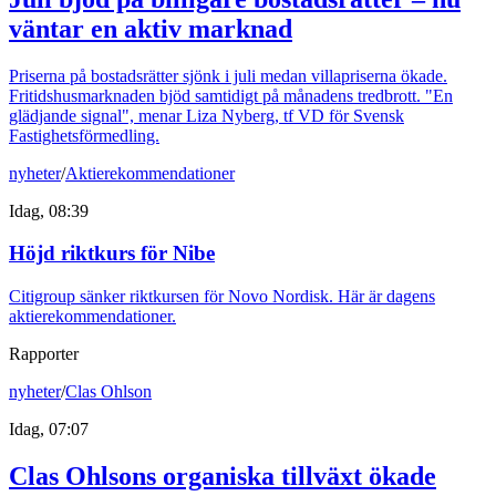
väntar en aktiv marknad
Priserna på bostadsrätter sjönk i juli medan villapriserna ökade.
Fritidshusmarknaden bjöd samtidigt på månadens tredbrott. "En
glädjande signal", menar Liza Nyberg, tf VD för Svensk
Fastighetsförmedling.
nyheter
/
Aktierekommendationer
Idag, 08:39
Höjd riktkurs för Nibe
Citigroup sänker riktkursen för Novo Nordisk. Här är dagens
aktierekommendationer.
Rapporter
nyheter
/
Clas Ohlson
Idag, 07:07
Clas Ohlsons organiska tillväxt ökade