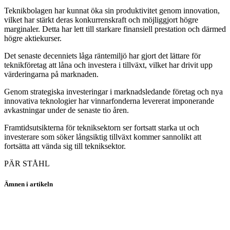
Teknikbolagen har kunnat öka sin produktivitet genom innovation,
vilket har stärkt deras konkurrenskraft och möjliggjort högre
marginaler. Detta har lett till starkare finansiell prestation och därmed
högre aktiekurser.
Det senaste decenniets låga räntemiljö har gjort det lättare för
teknikföretag att låna och investera i tillväxt, vilket har drivit upp
värderingarna på marknaden.
Genom strategiska investeringar i marknadsledande företag och nya
innovativa teknologier har vinnarfonderna levererat imponerande
avkastningar under de senaste tio åren.
Framtidsutsikterna för tekniksektorn ser fortsatt starka ut och
investerare som söker långsiktig tillväxt kommer sannolikt att
fortsätta att vända sig till tekniksektor.
PÄR STÅHL
Ämnen i artikeln
fonder
Fidelity Global Technology A-Dis-EUR