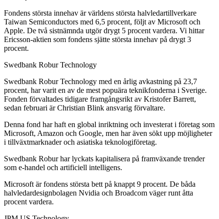
Fondens största innehav är världens största halvledartillverkare
Taiwan Semiconductors med 6,5 procent, följt av Microsoft och
Apple. De två sistnämnda utgör drygt 5 procent vardera. Vi hittar
Ericsson-aktien som fondens sjätte största innehav på drygt 3
procent.
Swedbank Robur Technology
Swedbank Robur Technology med en årlig avkastning på 23,7
procent, har varit en av de mest popuära teknikfonderna i Sverige.
Fonden förvaltades tidigare framgångsrikt av Kristofer Barrett,
sedan februari är Christian Blink ansvarig förvaltare.
Denna fond har haft en global inriktning och investerat i företag som
Microsoft, Amazon och Google, men har även sökt upp möjligheter
i tillväxtmarknader och asiatiska teknologiföretag.
Swedbank Robur har lyckats kapitalisera på framväxande trender
som e-handel och artificiell intelligens.
Microsoft är fondens största bett på knappt 9 procent. De båda
halvledardesignbolagen Nvidia och Broadcom väger runt åtta
procent vardera.
JPM US Technology