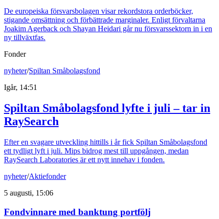
De europeiska försvarsbolagen visar rekordstora orderböcker,
stigande omsättning och förbättrade marginaler. Enligt förvaltarna
Joakim Agerback och Shayan Heidari går nu försvarssektorn in i en
ny tillväxtfas.
Fonder
nyheter
/
Spiltan Småbolagsfond
Igår, 14:51
Spiltan Småbolagsfond lyfte i juli – tar in
RaySearch
Efter en svagare utveckling hittills i år fick Spiltan Småbolagsfond
ett tydligt lyft i juli. Mips bidrog mest till uppgången, medan
RaySearch Laboratories är ett nytt innehav i fonden.
nyheter
/
Aktiefonder
5 augusti, 15:06
Fondvinnare med banktung portfölj