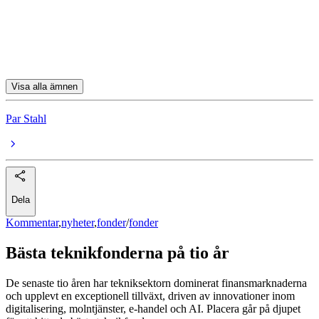
Swedbank Robur Technology A
JPM US Technology A (acc) USD
BGF World Technology A2
Visa alla ämnen
Par Stahl
Dela
Kommentar
,
nyheter
,
fonder
/
fonder
Bästa teknikfonderna på tio år
De senaste tio åren har tekniksektorn dominerat finansmarknaderna
och upplevt en exceptionell tillväxt, driven av innovationer inom
digitalisering, molntjänster, e-handel och AI. Placera går på djupet