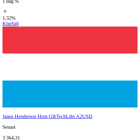
1 dag %
1,32%
Köp
Sälj
Janus Henderson Hrzn GlbTechLdrs A2USD
Senast
3 364,31