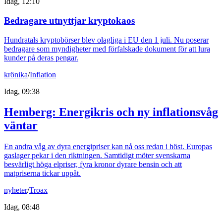
Idag, 12:10
Bedragare utnyttjar kryptokaos
Hundratals kryptobörser blev olagliga i EU den 1 juli. Nu poserar
bedragare som myndigheter med förfalskade dokument för att lura
kunder på deras pengar.
krönika
/
Inflation
Idag, 09:38
Hemberg: Energikris och ny inflationsvåg
väntar
En andra våg av dyra energipriser kan nå oss redan i höst. Europas
gaslager pekar i den riktningen. Samtidigt möter svenskarna
besvärligt höga elpriser, fyra kronor dyrare bensin och att
matpriserna tickar uppåt.
nyheter
/
Troax
Idag, 08:48