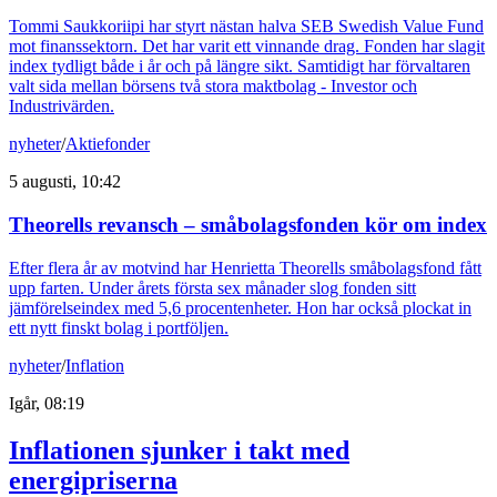
Tommi Saukkoriipi har styrt nästan halva SEB Swedish Value Fund
mot finanssektorn. Det har varit ett vinnande drag. Fonden har slagit
index tydligt både i år och på längre sikt. Samtidigt har förvaltaren
valt sida mellan börsens två stora maktbolag - Investor och
Industrivärden.
nyheter
/
Aktiefonder
5 augusti, 10:42
Theorells revansch – småbolagsfonden kör om index
Efter flera år av motvind har Henrietta Theorells småbolagsfond fått
upp farten. Under årets första sex månader slog fonden sitt
jämförelseindex med 5,6 procentenheter. Hon har också plockat in
ett nytt finskt bolag i portföljen.
nyheter
/
Inflation
Igår, 08:19
Inflationen sjunker i takt med
energipriserna