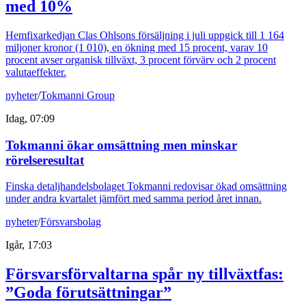
med 10%
Hemfixarkedjan Clas Ohlsons försäljning i juli uppgick till 1 164
miljoner kronor (1 010), en ökning med 15 procent, varav 10
procent avser organisk tillväxt, 3 procent förvärv och 2 procent
valutaeffekter.
nyheter
/
Tokmanni Group
Idag, 07:09
Tokmanni ökar omsättning men minskar
rörelseresultat
Finska detaljhandelsbolaget Tokmanni redovisar ökad omsättning
under andra kvartalet jämfört med samma period året innan.
nyheter
/
Försvarsbolag
Igår, 17:03
Försvarsförvaltarna spår ny tillväxtfas:
”Goda förutsättningar”