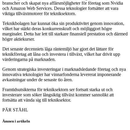
branscher och skapat nya affärsmöjligheter för företag som Nvidia
och Amazon Web Services. Dessa teknologier fortsätter att vara
viktiga tillväxtmotorer för tekniksektorn.
Teknikbolagen har kunnat öka sin produktivitet genom innovation,
vilket har stärkt deras konkurrenskraft och möjliggjort högre
marginaler. Detta har lett till starkare finansiell prestation och därmed
högre aktiekurser.
Det senaste decenniets låga räntemiljö har gjort det lättare för
teknikföretag att låna och investera i tillväxt, vilket har drivit upp
värderingarna på marknaden.
Genom strategiska investeringar i marknadsledande företag och nya
innovativa teknologier har vinnarfonderna levererat imponerande
avkastningar under de senaste tio åren.
Framtidsutsikterna för tekniksektorn ser fortsatt starka ut och
investerare som söker långsiktig tillväxt kommer sannolikt att
fortsätta att vända sig till tekniksektor.
PÄR STÅHL
Ämnen i artikeln
fonder