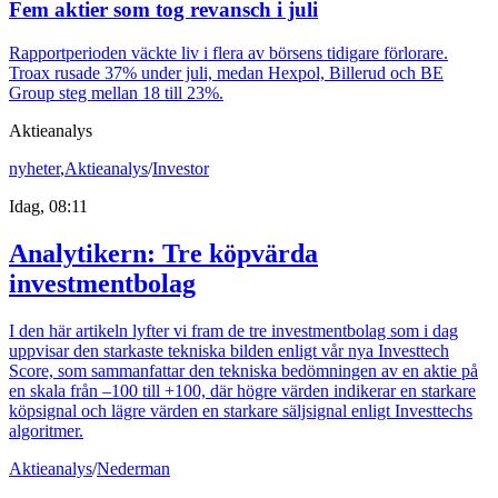
Fem aktier som tog revansch i juli
Rapportperioden väckte liv i flera av börsens tidigare förlorare.
Troax rusade 37% under juli, medan Hexpol, Billerud och BE
Group steg mellan 18 till 23%.
Aktieanalys
nyheter
,
Aktieanalys
/
Investor
Idag, 08:11
Analytikern: Tre köpvärda
investmentbolag
I den här artikeln lyfter vi fram de tre investmentbolag som i dag
uppvisar den starkaste tekniska bilden enligt vår nya Investtech
Score, som sammanfattar den tekniska bedömningen av en aktie på
en skala från –100 till +100, där högre värden indikerar en starkare
köpsignal och lägre värden en starkare säljsignal enligt Investtechs
algoritmer.
Aktieanalys
/
Nederman