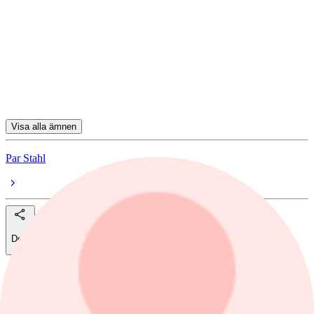
Fidelity Global Technology A-Dis-EUR
Swedbank Robur Technology A
JPM US Technology A (acc) USD
BGF World Technology A2
Visa alla ämnen
Par Stahl
Dela
Just nu
:
Munter öppning att vänta i New York efter
jobbsiffrorna