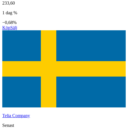
233,60
1 dag %
−0,68%
Köp
Sälj
Telia Company
Senast