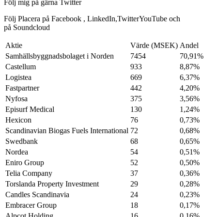
Följ mig på gärna Twitter
Följ Placera på Facebook , LinkedIn,TwitterYouTube och
på Soundcloud
Aktie
Värde (MSEK)
Andel
Samhällsbyggnadsbolaget i Norden
7454
70,91%
Castellum
933
8,87%
Logistea
669
6,37%
Fastpartner
442
4,20%
Nyfosa
375
3,56%
Episurf Medical
130
1,24%
Hexicon
76
0,73%
Scandinavian Biogas Fuels International
72
0,68%
Swedbank
68
0,65%
Nordea
54
0,51%
Eniro Group
52
0,50%
Telia Company
37
0,36%
Torslanda Property Investment
29
0,28%
Candles Scandinavia
24
0,23%
Embracer Group
18
0,17%
Alpcot Holding
16
0,16%