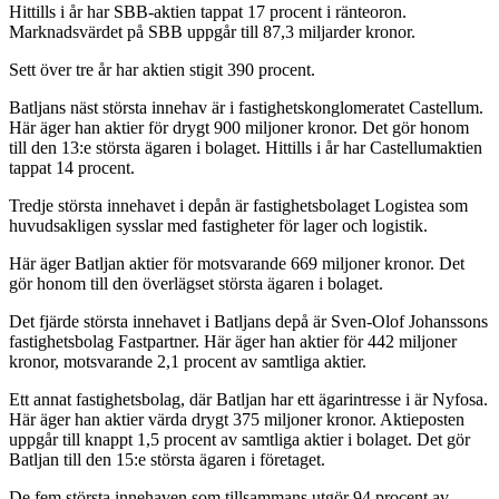
Hittills i år har SBB-aktien tappat 17 procent i ränteoron.
Marknadsvärdet på SBB uppgår till 87,3 miljarder kronor.
Sett över tre år har aktien stigit 390 procent.
Batljans näst största innehav är i fastighetskonglomeratet Castellum.
Här äger han aktier för drygt 900 miljoner kronor. Det gör honom
till den 13:e största ägaren i bolaget. Hittills i år har Castellumaktien
tappat 14 procent.
Tredje största innehavet i depån är fastighetsbolaget Logistea som
huvudsakligen sysslar med fastigheter för lager och logistik.
Här äger Batljan aktier för motsvarande 669 miljoner kronor. Det
gör honom till den överlägset största ägaren i bolaget.
Det fjärde största innehavet i Batljans depå är Sven-Olof Johanssons
fastighetsbolag Fastpartner. Här äger han aktier för 442 miljoner
kronor, motsvarande 2,1 procent av samtliga aktier.
Ett annat fastighetsbolag, där Batljan har ett ägarintresse i är Nyfosa.
Här äger han aktier värda drygt 375 miljoner kronor. Aktieposten
uppgår till knappt 1,5 procent av samtliga aktier i bolaget. Det gör
Batljan till den 15:e största ägaren i företaget.
De fem största innehaven som tillsammans utgör 94 procent av