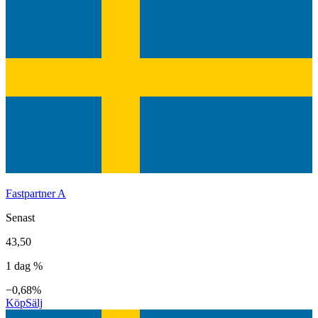
Fastpartner A
Senast
43,50
1 dag %
−0,68%
Köp
Sälj