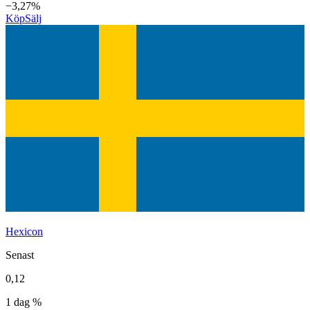
−3,27%
Köp
Sälj
Hexicon
Senast
0,12
1 dag %