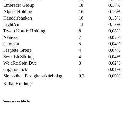
Embracer Group
18
0,17%
Alpcot Holding
16
0,16%
Handelsbanken
16
0,15%
LightAir
13
0,13%
Tessin Nordic Holding
8
0,08%
Nanexa
7
0,07%
Climeon
5
0,04%
Fragbite Group
4
0,04%
Swedish Stirling
4
0,04%
We aRe Spin Dye
3
0,02%
OrganoClick
1
0,01%
Slottsviken Fastighetsaktiebolag
0,3
0,00%
Källa: Holdings
Ämnen i artikeln
aktier
SBB
Castellum