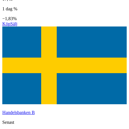
1 dag %
−1,83%
Köp
Sälj
Handelsbanken B
Senast