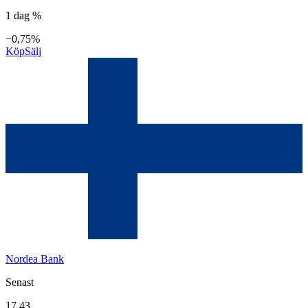
1 dag %
−0,75%
Köp
Sälj
Nordea Bank
Senast
17,43