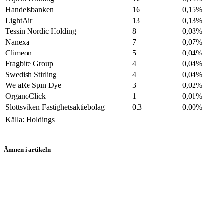
Handelsbanken
16
0,15%
LightAir
13
0,13%
Tessin Nordic Holding
8
0,08%
Nanexa
7
0,07%
Climeon
5
0,04%
Fragbite Group
4
0,04%
Swedish Stirling
4
0,04%
We aRe Spin Dye
3
0,02%
OrganoClick
1
0,01%
Slottsviken Fastighetsaktiebolag
0,3
0,00%
Källa: Holdings
Ämnen i artikeln
aktier
SBB
Castellum
Logistea