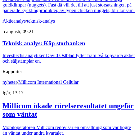
guldklimpar (nuggets). Fast då vill det till att just storsatsningen på
panerade kycklingprodukter, av typen chicken nuggets, blir lönsam.
Aktieanalys
/
teknisk-analys
5 augusti, 09:21
Teknisk analys: Köp storbanken
Investtechs analytiker David Östblad lyfter fram två köpvärda aktier
och säljstämplar en.
Rapporter
nyheter
/
Millicom International Cellular
Igår, 13:17
Millicom ökade rörelseresultatet ungefär
som väntat
Mobiloperatören Millicom redovisar en omsättning som var högre
än väntat under andra kvartalet.