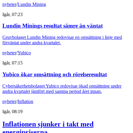
nyheter
/
Lundin Mining
Igår, 07:23
Lundin Minings resultat sämre än väntat
Gruvbolaget Lundin Mining redovisar en omsättning i linje med
förväntat under andra kvartalet.
nyheter
/
Yubico
Igår, 07:15
Yubico ökar omsättning och rörelseresultat
Cybersäkerhetsbolaget Yubico redovisar ökad omsättning under
andra kvartalet jämfört med samma period året innan.
nyheter
/
Inflation
Igår, 08:19
Inflationen sjunker i takt med
energipriserna