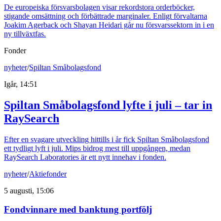
De europeiska försvarsbolagen visar rekordstora orderböcker,
stigande omsättning och förbättrade marginaler. Enligt förvaltarna
Joakim Agerback och Shayan Heidari går nu försvarssektorn in i en
ny tillväxtfas.
Fonder
nyheter
/
Spiltan Småbolagsfond
Igår, 14:51
Spiltan Småbolagsfond lyfte i juli – tar in
RaySearch
Efter en svagare utveckling hittills i år fick Spiltan Småbolagsfond
ett tydligt lyft i juli. Mips bidrog mest till uppgången, medan
RaySearch Laboratories är ett nytt innehav i fonden.
nyheter
/
Aktiefonder
5 augusti, 15:06
Fondvinnare med banktung portfölj