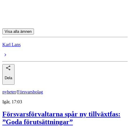
Logistea
Fastpartner
Visa alla ämnen
Karl Lans
Dela
nyheter
/
Försvarsbolag
Igår, 17:03
Försvarsförvaltarna spår ny tillväxtfas:
”Goda förutsättningar”