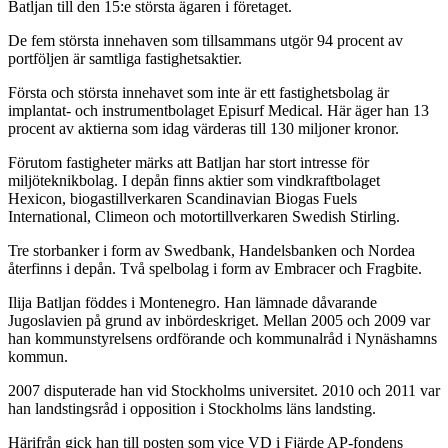
Batljan till den 15:e största ägaren i företaget.
De fem största innehaven som tillsammans utgör 94 procent av
portföljen är samtliga fastighetsaktier.
Första och största innehavet som inte är ett fastighetsbolag är
implantat- och instrumentbolaget Episurf Medical. Här äger han 13
procent av aktierna som idag värderas till 130 miljoner kronor.
Förutom fastigheter märks att Batljan har stort intresse för
miljöteknikbolag. I depån finns aktier som vindkraftbolaget
Hexicon, biogastillverkaren Scandinavian Biogas Fuels
International, Climeon och motortillverkaren Swedish Stirling.
Tre storbanker i form av Swedbank, Handelsbanken och Nordea
återfinns i depån. Två spelbolag i form av Embracer och Fragbite.
Ilija Batljan föddes i Montenegro. Han lämnade dåvarande
Jugoslavien på grund av inbördeskriget. Mellan 2005 och 2009 var
han kommunstyrelsens ordförande och kommunalråd i Nynäshamns
kommun.
2007 disputerade han vid Stockholms universitet. 2010 och 2011 var
han landstingsråd i opposition i Stockholms läns landsting.
Härifrån gick han till posten som vice VD i Fjärde AP-fondens