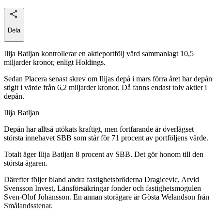
Dela
Ilija Batljan kontrollerar en aktieportfölj värd sammanlagt 10,5
miljarder kronor, enligt Holdings.
Sedan Placera senast skrev om Ilijas depå i mars förra året har depån
stigit i värde från 6,2 miljarder kronor. Då fanns endast tolv aktier i
depån.
Ilija Batljan
Depån har alltså utökats kraftigt, men fortfarande är överlägset
största innehavet SBB som står för 71 procent av portföljens värde.
Totalt äger Ilija Batljan 8 procent av SBB. Det gör honom till den
största ägaren.
Därefter följer bland andra fastighetsbröderna Dragicevic, Arvid
Svensson Invest, Länsförsäkringar fonder och fastighetsmogulen
Sven-Olof Johansson. En annan storägare är Gösta Welandson från
Smålandsstenar.