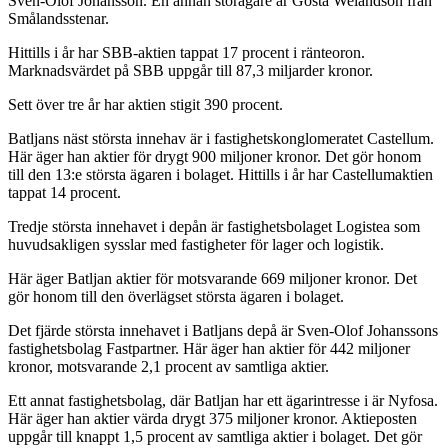
Sven-Olof Johansson. En annan storägare är Gösta Welandson från
Smålandsstenar.
Hittills i år har SBB-aktien tappat 17 procent i ränteoron.
Marknadsvärdet på SBB uppgår till 87,3 miljarder kronor.
Sett över tre år har aktien stigit 390 procent.
Batljans näst största innehav är i fastighetskonglomeratet Castellum.
Här äger han aktier för drygt 900 miljoner kronor. Det gör honom
till den 13:e största ägaren i bolaget. Hittills i år har Castellumaktien
tappat 14 procent.
Tredje största innehavet i depån är fastighetsbolaget Logistea som
huvudsakligen sysslar med fastigheter för lager och logistik.
Här äger Batljan aktier för motsvarande 669 miljoner kronor. Det
gör honom till den överlägset största ägaren i bolaget.
Det fjärde största innehavet i Batljans depå är Sven-Olof Johanssons
fastighetsbolag Fastpartner. Här äger han aktier för 442 miljoner
kronor, motsvarande 2,1 procent av samtliga aktier.
Ett annat fastighetsbolag, där Batljan har ett ägarintresse i är Nyfosa.
Här äger han aktier värda drygt 375 miljoner kronor. Aktieposten
uppgår till knappt 1,5 procent av samtliga aktier i bolaget. Det gör