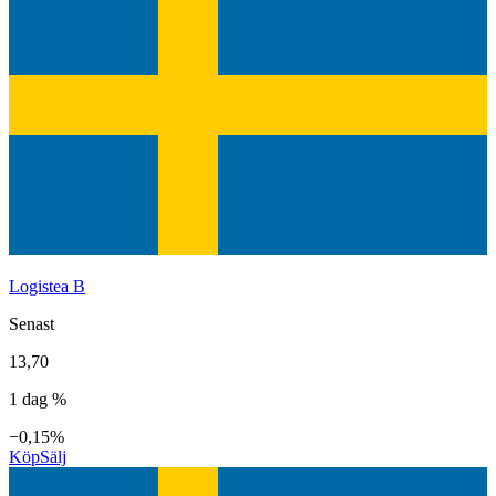
Logistea B
Senast
13,70
1 dag %
−0,15%
Köp
Sälj