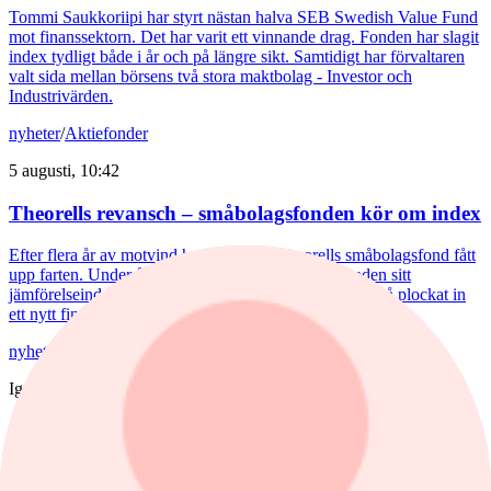
Tommi Saukkoriipi har styrt nästan halva SEB Swedish Value Fund
mot finanssektorn. Det har varit ett vinnande drag. Fonden har slagit
index tydligt både i år och på längre sikt. Samtidigt har förvaltaren
valt sida mellan börsens två stora maktbolag - Investor och
Industrivärden.
nyheter
/
Aktiefonder
5 augusti, 10:42
Theorells revansch – småbolagsfonden kör om index
Efter flera år av motvind har Henrietta Theorells småbolagsfond fått
upp farten. Under årets första sex månader slog fonden sitt
jämförelseindex med 5,6 procentenheter. Hon har också plockat in
ett nytt finskt bolag i portföljen.
nyheter
/
Lundin Mining
Igår, 15:36
Jefferies: Lundin Mining överträffade
kassaflödesförväntningarna