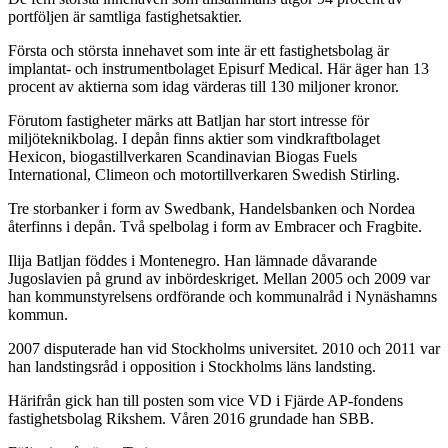
portföljen är samtliga fastighetsaktier.
Första och största innehavet som inte är ett fastighetsbolag är
implantat- och instrumentbolaget Episurf Medical. Här äger han 13
procent av aktierna som idag värderas till 130 miljoner kronor.
Förutom fastigheter märks att Batljan har stort intresse för
miljöteknikbolag. I depån finns aktier som vindkraftbolaget
Hexicon, biogastillverkaren Scandinavian Biogas Fuels
International, Climeon och motortillverkaren Swedish Stirling.
Tre storbanker i form av Swedbank, Handelsbanken och Nordea
återfinns i depån. Två spelbolag i form av Embracer och Fragbite.
Ilija Batljan föddes i Montenegro. Han lämnade dåvarande
Jugoslavien på grund av inbördeskriget. Mellan 2005 och 2009 var
han kommunstyrelsens ordförande och kommunalråd i Nynäshamns
kommun.
2007 disputerade han vid Stockholms universitet. 2010 och 2011 var
han landstingsråd i opposition i Stockholms läns landsting.
Härifrån gick han till posten som vice VD i Fjärde AP-fondens
fastighetsbolag Rikshem. Våren 2016 grundade han SBB.