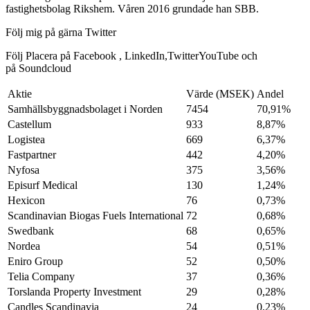
fastighetsbolag Rikshem. Våren 2016 grundade han SBB.
Följ mig på gärna Twitter
Följ Placera på Facebook , LinkedIn,TwitterYouTube och
på Soundcloud
Aktie
Värde (MSEK)
Andel
Samhällsbyggnadsbolaget i Norden
7454
70,91%
Castellum
933
8,87%
Logistea
669
6,37%
Fastpartner
442
4,20%
Nyfosa
375
3,56%
Episurf Medical
130
1,24%
Hexicon
76
0,73%
Scandinavian Biogas Fuels International
72
0,68%
Swedbank
68
0,65%
Nordea
54
0,51%
Eniro Group
52
0,50%
Telia Company
37
0,36%
Torslanda Property Investment
29
0,28%
Candles Scandinavia
24
0,23%