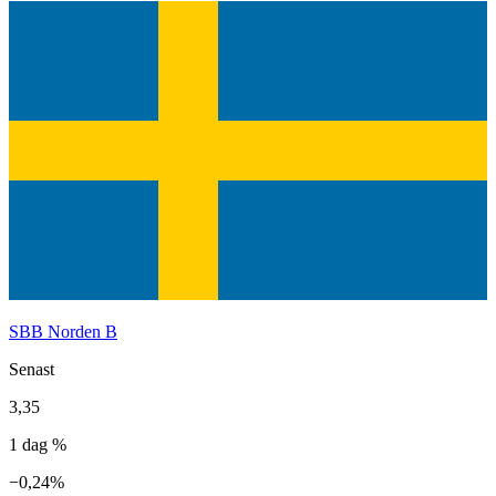
SBB Norden B
Senast
3,35
1 dag %
−0,24%