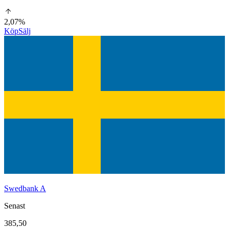
2,07%
Köp
Sälj
Swedbank A
Senast
385,50