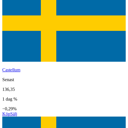
Castellum
Senast
136,35
1 dag %
−0,29%
Köp
Sälj