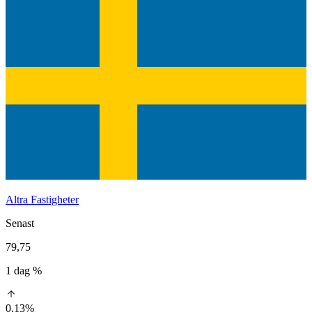
Altra Fastigheter
Senast
79,75
1 dag %
0,13%