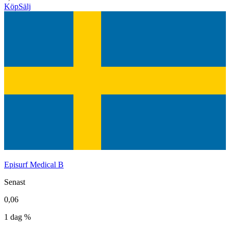
Köp
Sälj
Episurf Medical B
Senast
0,06
1 dag %