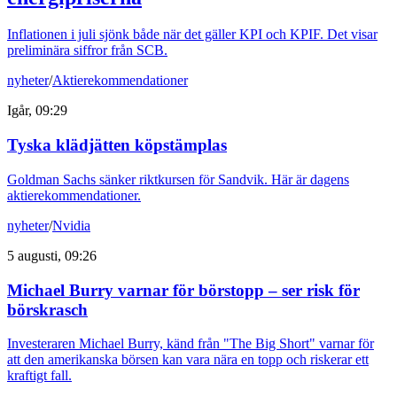
Inflationen i juli sjönk både när det gäller KPI och KPIF. Det visar
preliminära siffror från SCB.
nyheter
/
Aktierekommendationer
Igår, 09:29
Tyska klädjätten köpstämplas
Goldman Sachs sänker riktkursen för Sandvik. Här är dagens
aktierekommendationer.
nyheter
/
Nvidia
5 augusti, 09:26
Michael Burry varnar för börstopp – ser risk för
börskrasch
Investeraren Michael Burry, känd från "The Big Short" varnar för
att den amerikanska börsen kan vara nära en topp och riskerar ett
kraftigt fall.