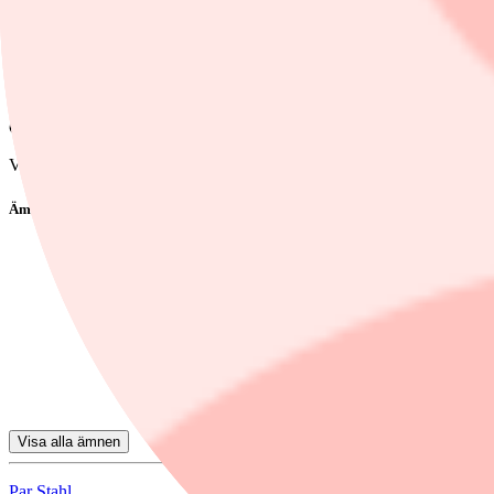
Han kan inte lastat för den svaga avkastningen. Två av fonden sämsta
är nu sålda.
Längre ner på listan hittar vi två Catellafonder som inte hängt med i
de aktier som haft den svagaste avkastningen.
Catella Sverige Aktiv Hållbarhet har likt Coeli Select Sverige varit tu
Vill du ha koll på vad som händer på fondmarknaden. Prenumerera på 
Ämnen i artikeln
fonder
Nordea Swedish Stars A-A icke-utd
Simplicity Sverige
Öhman Sweden Micro Cap A
Cliens Småbolag A
Visa alla ämnen
Par Stahl