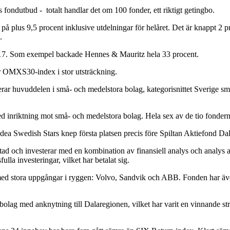
 fondutbud - totalt handlar det om 100 fonder, ett riktigt getingbo.
å plus 9,5 procent inklusive utdelningar för helåret. Det är knappt 2
.
 2017. Som exempel backade Hennes & Mauritz hela 33 procent.
ar OMXS30-index i stor utsträckning.
erar huvuddelen i små- och medelstora bolag, kategorisnittet Sverige sm
ed inriktning mot små- och medelstora bolag. Hela sex av de tio fonde
rdea Swedish Stars knep första platsen precis före Spiltan Aktiefond Da
d och investerar med en kombination av finansiell analys och analys av 
ulla investeringar, vilket har betalat sig.
lag med stora uppgångar i ryggen: Volvo, Sandvik och ABB. Fonden har ä
 bolag med anknytning till Dalaregionen, vilket har varit en vinnande st