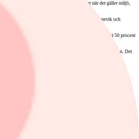
hur företagen hanterar risker och möjligheter när det gäller miljö,
ven fått betydande bidrag från investmentbolaget Kinnevik och
rategi under 2017. Målet är att fonden ska utgöras av minst 50 procent
t avkastning har detaljhandelsbolaget från Insjön, Clas Ohlson. Det
atistisk analys screenar efter kvalitetsbolag. Det har varit ett
måbolagsfond. Båda fonderna förvaltas aktivt av den erfarne
ingen Affärsvärldens modellportfölj. Fonden innehåller 20 innehav
ren 2017. Det är en aktivt förvaltad aktiefond som investerar i stora