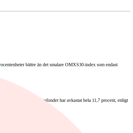
 procentenheter bättre än det smalare OMXS30-index som endast
å- och medelstora bolagsfonder har avkastat hela 11,7 procent, enligt
rna hör hemma där.
larna.