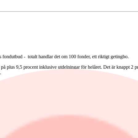
 fondutbud - totalt handlar det om 100 fonder, ett riktigt getingbo.
å plus 9,5 procent inklusive utdelningar för helåret. Det är knappt 2
.
 2017. Som exempel backade Hennes & Mauritz hela 33 procent.
ar OMXS30-index i stor utsträckning.
erar huvuddelen i små- och medelstora bolag, kategorisnittet Sverige sm
ed inriktning mot små- och medelstora bolag. Hela sex av de tio fonde
rdea Swedish Stars knep första platsen precis före Spiltan Aktiefond Da