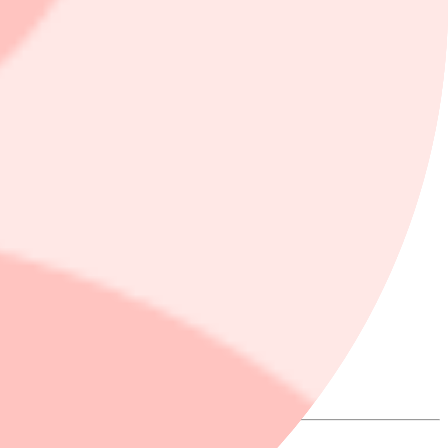
, är aktier han fått ärva av den tidigare förvaltaren. Både innehaven
Aktiv Hållbarhet. I småbolagsfonden hittar vi Mycronic och Nobia bland
 lägger du upp din kostnadsfria prenumeration på nyhetsbrevet.