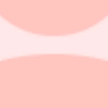
 bidragsgivare, Hennes & Mauritz och danska smycketillverkaren Pandora
 årets uppgång för index. Det är Catella Småbolag och Catella Sverige 
ngt investerad i Hennes & Mauritz, vilket dragit ner avkastningen.
mitt nyhetsbrev som kommer en gång i månaden och är helt gratis. Här