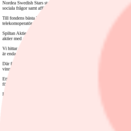
Nordea Swedish Stars steg knappt 18 procent. Fonden är aktivt förvalta
sociala frågor samt affärsetik. Vinnarfonden tar stor hänsyn till ansvarsf
Till fondens bästa bidragsgivare hittar vi flera cykliska industribo
telekomoperatören Tele2.
Spiltan Aktiefond Dalarna är en aktivt förvaltad fond som investerar i
aktier med anknytning till Dalarna.
Vi hittar ABB och Stora Enso bland vinnaraktierna i fonden. Av fonde
är enda bolaget i fonden med negativ avkastning 2017, aktien backade
Där finns också en fond med systematisk investeringsprocess. Fondbolag
vinnande koncept 2017 och deras Sverigefond avkastade nästan 17 pr
Ett fondbolag som har hela tre fonder på vinnarlistan är Öhman Fon
förvaltaren Stefan Kopperud.
På förlorarlistan hittar vi två fonder har inte lyckats nå upp till posit
Den fond som har haft sämst utveckling är Affärsvärldenfonden som ba
och bland de största förlorarna hittar vi konsultbolaget Rejlers och ska
Även Coeli Select Sverige har levererat negativ avkastning 2017. Ansva
och medelstora svenska bolag. Fonden är koncentrerad och består 15 