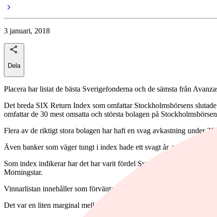
3 januari, 2018
Dela
Placera har listat de bästa Sverigefonderna och de sämsta från Avanzas
Det breda SIX Return Index som omfattar Stockholmsbörsens slutade p
omfattar de 30 mest omsatta och största bolagen på Stockholmsbörsen
Flera av de riktigt stora bolagen har haft en svag avkastning under
Även banker som väger tungt i index hade ett svagt år, vilket påverk
Som index indikerar har det har varit fördel Sverigefonder som invest
Morningstar.
Vinnarlistan innehåller som förväntat en övervikt av Sverigefonder m
Det var en liten marginal mellan de två bästa fonderna under året. No