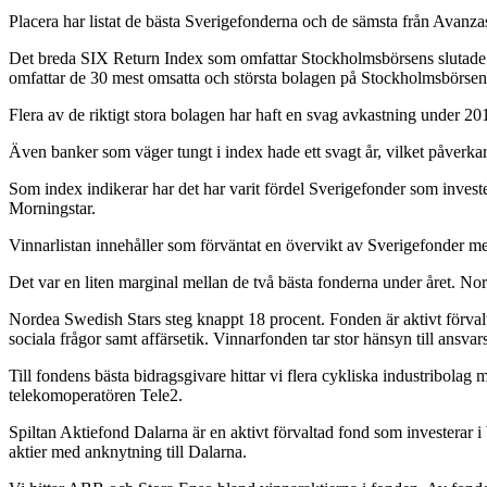
Placera har listat de bästa Sverigefonderna och de sämsta från Avanzas
Det breda SIX Return Index som omfattar Stockholmsbörsens slutade p
omfattar de 30 mest omsatta och största bolagen på Stockholmsbörsen
Flera av de riktigt stora bolagen har haft en svag avkastning under
Även banker som väger tungt i index hade ett svagt år, vilket påverk
Som index indikerar har det har varit fördel Sverigefonder som invest
Morningstar.
Vinnarlistan innehåller som förväntat en övervikt av Sverigefonder m
Det var en liten marginal mellan de två bästa fonderna under året. No
Nordea Swedish Stars steg knappt 18 procent. Fonden är aktivt förvalta
sociala frågor samt affärsetik. Vinnarfonden tar stor hänsyn till ansvarsf
Till fondens bästa bidragsgivare hittar vi flera cykliska industribo
telekomoperatören Tele2.
Spiltan Aktiefond Dalarna är en aktivt förvaltad fond som investerar i
aktier med anknytning till Dalarna.