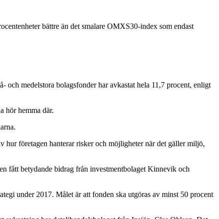
 procentenheter bättre än det smalare OMXS30-index som endast
å- och medelstora bolagsfonder har avkastat hela 11,7 procent, enligt
rna hör hemma där.
larna.
hur företagen hanterar risker och möjligheter när det gäller miljö,
ven fått betydande bidrag från investmentbolaget Kinnevik och
rategi under 2017. Målet är att fonden ska utgöras av minst 50 procent