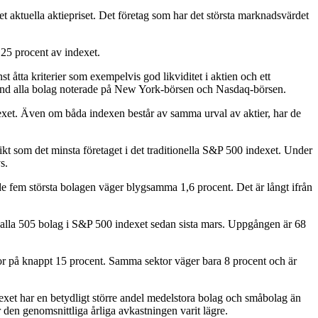
det aktuella aktiepriset. Det företag som har det största marknadsvärdet
 25 procent av indexet.
åtta kriterier som exempelvis god likviditet i aktien och ett
bland alla bolag noterade på New York-börsen och Nasdaq-börsen.
xet. Även om båda indexen består av samma urval av aktier, har de
kt som det minsta företaget i det traditionella S&P 500 indexet. Under
s.
 de fem största bolagen väger blygsamma 1,6 procent. Det är långt ifrån
av alla 505 bolag i S&P 500 indexet sedan sista mars. Uppgången är 68
or på knappt 15 procent. Samma sektor väger bara 8 procent och är
dexet har en betydligt större andel medelstora bolag och småbolag än
den genomsnittliga årliga avkastningen varit lägre.