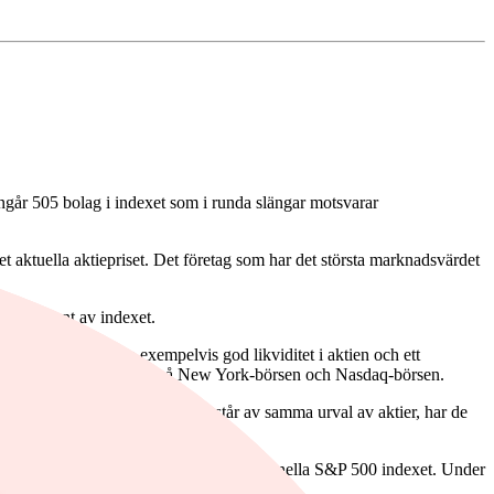
går 505 bolag i indexet som i runda slängar motsvarar
det aktuella aktiepriset. Det företag som har det största marknadsvärdet
 25 procent av indexet.
åtta kriterier som exempelvis god likviditet i aktien och ett
bland alla bolag noterade på New York-börsen och Nasdaq-börsen.
xet. Även om båda indexen består av samma urval av aktier, har de
kt som det minsta företaget i det traditionella S&P 500 indexet. Under
s.