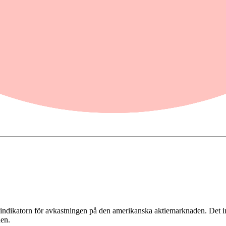
gspaus, kan en investering i ett likaviktat S&P 500 index i stället för de
ndikatorn för avkastningen på den amerikanska aktiemarknaden. Det in
en.