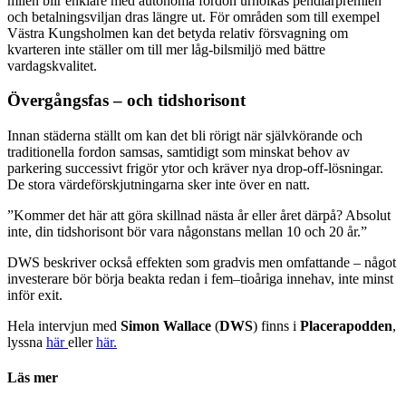
milen blir enklare med autonoma fordon urholkas pendlarpremien
och betalningsviljan dras längre ut. För områden som till exempel
Västra Kungsholmen kan det betyda relativ försvagning om
kvarteren inte ställer om till mer låg-bilsmiljö med bättre
vardagskvalitet.
Övergångsfas – och tidshorisont
Innan städerna ställt om kan det bli rörigt när självkörande och
traditionella fordon samsas, samtidigt som minskat behov av
parkering successivt frigör ytor och kräver nya drop-off-lösningar.
De stora värdeförskjutningarna sker inte över en natt.
”Kommer det här att göra skillnad nästa år eller året därpå? Absolut
inte, din tidshorisont bör vara någonstans mellan 10 och 20 år.”
DWS beskriver också effekten som gradvis men omfattande – något
investerare bör börja beakta redan i fem–tioåriga innehav, inte minst
inför exit.
Hela intervjun med
Simon Wallace
(
DWS
) finns i
Placerapodden
,
lyssna
här
eller
här.
Läs mer