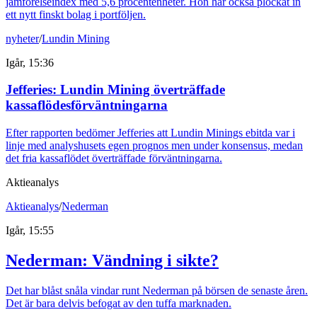
jämförelseindex med 5,6 procentenheter. Hon har också plockat in
ett nytt finskt bolag i portföljen.
nyheter
/
Lundin Mining
Igår, 15:36
Jefferies: Lundin Mining överträffade
kassaflödesförväntningarna
Efter rapporten bedömer Jefferies att Lundin Minings ebitda var i
linje med analyshusets egen prognos men under konsensus, medan
det fria kassaflödet överträffade förväntningarna.
Aktieanalys
Aktieanalys
/
Nederman
Igår, 15:55
Nederman: Vändning i sikte?
Det har blåst snåla vindar runt Nederman på börsen de senaste åren.
Det är bara delvis befogat av den tuffa marknaden.