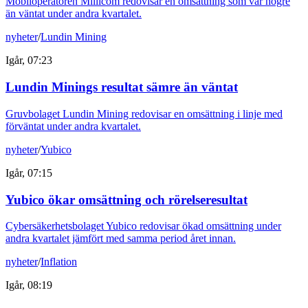
Mobiloperatören Millicom redovisar en omsättning som var högre
än väntat under andra kvartalet.
nyheter
/
Lundin Mining
Igår, 07:23
Lundin Minings resultat sämre än väntat
Gruvbolaget Lundin Mining redovisar en omsättning i linje med
förväntat under andra kvartalet.
nyheter
/
Yubico
Igår, 07:15
Yubico ökar omsättning och rörelseresultat
Cybersäkerhetsbolaget Yubico redovisar ökad omsättning under
andra kvartalet jämfört med samma period året innan.
nyheter
/
Inflation
Igår, 08:19