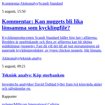
Kommentar
,
Aktieanalys
/
Scandi Standard
5 augusti, 15:50
Kommentar: Kan nuggets bli lika
lönsamma som kycklingfilé?
Kycklingproducenten Scandi Standard håller hög fart i affärerna.
Bredden är uppfriskande och flera av affärerna kan bli riktiga
guldklimpar (nuggets). Fast då vill det till att just storsatsningen på
panerade kycklingprodukter, av typen chicken nuggets, blir lönsam.
Aktieanalys
/
teknisk-analys
5 augusti, 09:21
Teknisk analys: Köp storbanken
Investtechs analytiker David Östblad lyfter fram två köpvärda aktier
och säljstämplar en.
Rapporter
nyheter
/
Millicom International Cellular