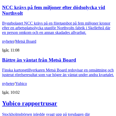
NCC krävs på fem miljoner efter dödsolycka vid
Northvolt
Byggbolaget NCC krävs på en företagsbot på fem miljoner kronor
efter en arbetsplatsolycka utanför Northvolts fabrik i Skellefteå där
en person omkom och en annan skadades allvarligt.
nyheter
/
Metsä Board
Igår, 11:08
Bättre än väntat från Metsä Board
Finska kartongtillverkaren Metsä Board redovisar en omsättning och
justerat rörelseresultat som var högre än väntat under andra kvartalet.
nyheter
/
Yubico
Igår, 10:02
Yubico rapportrusar
Stockholmsbörsen inledde svagt upp på torsdagen där