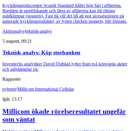
Kycklingproducenten Scandi Standard håller hög fart i affärerna.
Bredden är uppfriskande och flera av affärerna kan bli riktiga
guldklimpar (nuggets). Fast då vill det till att just storsatsningen på
panerade kycklingprodukter, av typen chicken nuggets, blir lönsam.
Aktieanalys
/
teknisk-analys
5 augusti, 09:21
Teknisk analys: Köp storbanken
Investtechs analytiker David Östblad lyfter fram två köpvärda aktier
och säljstämplar en.
Rapporter
nyheter
/
Millicom International Cellular
Igår, 13:17
Millicom ökade rörelseresultatet ungefär
som väntat