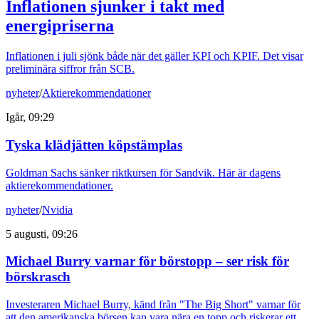
Inflationen sjunker i takt med
energipriserna
Inflationen i juli sjönk både när det gäller KPI och KPIF. Det visar
preliminära siffror från SCB.
nyheter
/
Aktierekommendationer
Igår, 09:29
Tyska klädjätten köpstämplas
Goldman Sachs sänker riktkursen för Sandvik. Här är dagens
aktierekommendationer.
nyheter
/
Nvidia
5 augusti, 09:26
Michael Burry varnar för börstopp – ser risk för
börskrasch
Investeraren Michael Burry, känd från "The Big Short" varnar för
att den amerikanska börsen kan vara nära en topp och riskerar ett