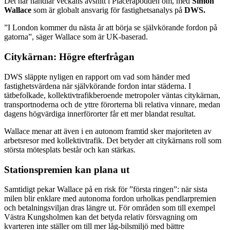
Det här handlar veckans avsnitt i Placerapodden om, med
Simon
Wallace
som är globalt ansvarig för fastighetsanalys på
DWS.
”I London kommer du nästa år att börja se självkörande fordon på
gatorna”, säger Wallace som är UK-baserad.
Citykärnan: Högre efterfrågan
DWS släppte nyligen en rapport om vad som händer med
fastighetsvärdena när självkörande fordon intar städerna. I
tätbefolkade, kollektivtrafikberoende metropoler väntas citykärnan,
transportnoderna och de yttre förorterna bli relativa vinnare, medan
dagens högvärdiga innerförorter får ett mer blandat resultat.
Wallace menar att även i en autonom framtid sker majoriteten av
arbetsresor med kollektivtrafik. Det betyder att citykärnans roll som
största mötesplats består och kan stärkas.
Stationspremien kan plana ut
Samtidigt pekar Wallace på en risk för ”första ringen”: när sista
milen blir enklare med autonoma fordon urholkas pendlarpremien
och betalningsviljan dras längre ut. För områden som till exempel
Västra Kungsholmen kan det betyda relativ försvagning om
kvarteren inte ställer om till mer låg-bilsmiljö med bättre