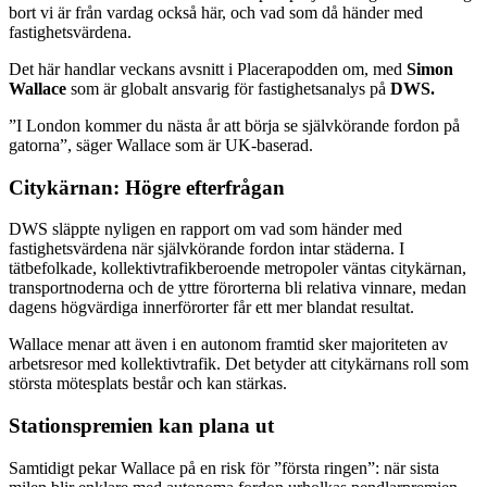
bort vi är från vardag också här, och vad som då händer med
fastighetsvärdena.
Det här handlar veckans avsnitt i Placerapodden om, med
Simon
Wallace
som är globalt ansvarig för fastighetsanalys på
DWS.
”I London kommer du nästa år att börja se självkörande fordon på
gatorna”, säger Wallace som är UK-baserad.
Citykärnan: Högre efterfrågan
DWS släppte nyligen en rapport om vad som händer med
fastighetsvärdena när självkörande fordon intar städerna. I
tätbefolkade, kollektivtrafikberoende metropoler väntas citykärnan,
transportnoderna och de yttre förorterna bli relativa vinnare, medan
dagens högvärdiga innerförorter får ett mer blandat resultat.
Wallace menar att även i en autonom framtid sker majoriteten av
arbetsresor med kollektivtrafik. Det betyder att citykärnans roll som
största mötesplats består och kan stärkas.
Stationspremien kan plana ut
Samtidigt pekar Wallace på en risk för ”första ringen”: när sista