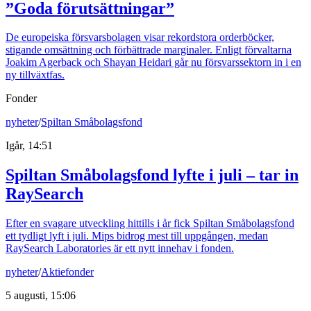
”Goda förutsättningar”
De europeiska försvarsbolagen visar rekordstora orderböcker,
stigande omsättning och förbättrade marginaler. Enligt förvaltarna
Joakim Agerback och Shayan Heidari går nu försvarssektorn in i en
ny tillväxtfas.
Fonder
nyheter
/
Spiltan Småbolagsfond
Igår, 14:51
Spiltan Småbolagsfond lyfte i juli – tar in
RaySearch
Efter en svagare utveckling hittills i år fick Spiltan Småbolagsfond
ett tydligt lyft i juli. Mips bidrog mest till uppgången, medan
RaySearch Laboratories är ett nytt innehav i fonden.
nyheter
/
Aktiefonder
5 augusti, 15:06