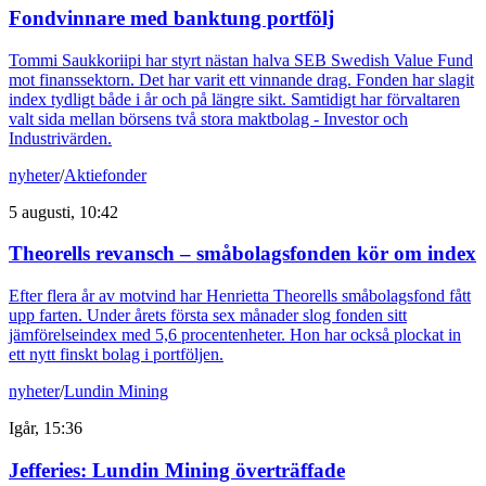
Fondvinnare med banktung portfölj
Tommi Saukkoriipi har styrt nästan halva SEB Swedish Value Fund
mot finanssektorn. Det har varit ett vinnande drag. Fonden har slagit
index tydligt både i år och på längre sikt. Samtidigt har förvaltaren
valt sida mellan börsens två stora maktbolag - Investor och
Industrivärden.
nyheter
/
Aktiefonder
5 augusti, 10:42
Theorells revansch – småbolagsfonden kör om index
Efter flera år av motvind har Henrietta Theorells småbolagsfond fått
upp farten. Under årets första sex månader slog fonden sitt
jämförelseindex med 5,6 procentenheter. Hon har också plockat in
ett nytt finskt bolag i portföljen.
nyheter
/
Lundin Mining
Igår, 15:36
Jefferies: Lundin Mining överträffade