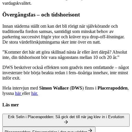
vardagskvalitet.
Övergångsfas – och tidshorisont
Innan städerna ställt om kan det bli rörigt när självkörande och
traditionella fordon samsas, samtidigt som minskat behov av
parkering successivt frigör ytor och kräver nya drop-off-lösningar.
De stora värdeförskjutningarna sker inte över en natt.
”Kommer det här att göra skillnad nästa år eller året därpå? Absolut
inte, din tidshorisont bör vara någonstans mellan 10 och 20 år.”
DWS beskriver också effekten som gradvis men omfattande – något
investerare bör börja beakta redan i fem–tioåriga innehav, inte minst
inför exit.
Hela intervjun med
Simon Wallace
(
DWS
) finns i
Placerapodden
,
lyssna
här
eller
här.
Läs mer
Erik Selin i Placerapodden: Så gick det till när jag klev in i Evolution