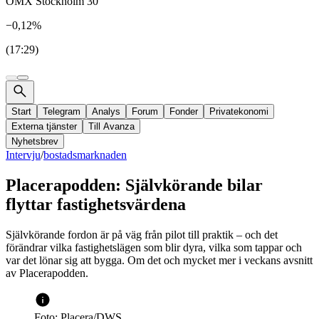
OMX Stockholm 30
−0,12%
(17:29)
Start
Telegram
Analys
Forum
Fonder
Privatekonomi
Externa tjänster
Till Avanza
Nyhetsbrev
Intervju
/
bostadsmarknaden
Placerapodden: Självkörande bilar
flyttar fastighetsvärdena
Självkörande fordon är på väg från pilot till praktik – och det
förändrar vilka fastighetslägen som blir dyra, vilka som tappar och
var det lönar sig att bygga. Om det och mycket mer i veckans avsnitt
av Placerapodden.
Foto: Placera/DWS