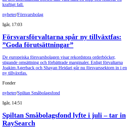
kraftigt fall.
nyheter
/
Försvarsbolag
Igår, 17:03
Försvarsförvaltarna spår ny tillväxtfas:
”Goda förutsättningar”
De europeiska försvarsbolagen visar rekordstora orderböcker,
stigande omsättning och förbättrade marginaler. Enligt förvaltarna
Joakim Agerback och Shayan Heidari går nu försvarssektorn in i en
ny tillväxtfas.
Fonder
nyheter
/
Spiltan Småbolagsfond
Igår, 14:51
Spiltan Småbolagsfond lyfte i juli – tar in
RaySearch