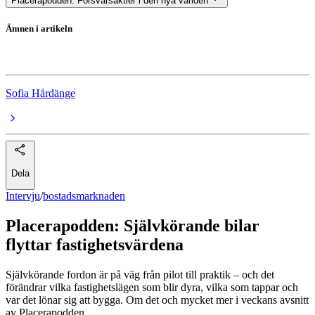
Placerapodden: Försvarsaktier i den nya världen
Ämnen i artikeln
bostadsmarknaden
Sofia Hårdänge
Dela
Intervju
/
bostadsmarknaden
Placerapodden: Självkörande bilar
flyttar fastighetsvärdena
Självkörande fordon är på väg från pilot till praktik – och det
förändrar vilka fastighetslägen som blir dyra, vilka som tappar och
var det lönar sig att bygga. Om det och mycket mer i veckans avsnitt
av Placerapodden.