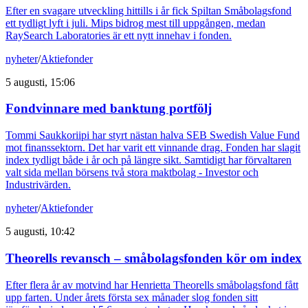
Efter en svagare utveckling hittills i år fick Spiltan Småbolagsfond
ett tydligt lyft i juli. Mips bidrog mest till uppgången, medan
RaySearch Laboratories är ett nytt innehav i fonden.
nyheter
/
Aktiefonder
5 augusti, 15:06
Fondvinnare med banktung portfölj
Tommi Saukkoriipi har styrt nästan halva SEB Swedish Value Fund
mot finanssektorn. Det har varit ett vinnande drag. Fonden har slagit
index tydligt både i år och på längre sikt. Samtidigt har förvaltaren
valt sida mellan börsens två stora maktbolag - Investor och
Industrivärden.
nyheter
/
Aktiefonder
5 augusti, 10:42
Theorells revansch – småbolagsfonden kör om index
Efter flera år av motvind har Henrietta Theorells småbolagsfond fått
upp farten. Under årets första sex månader slog fonden sitt