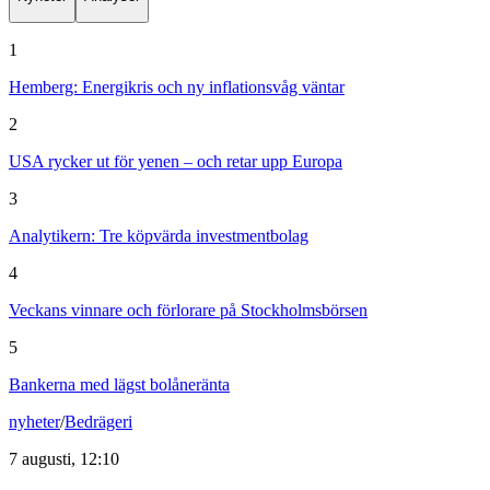
1
Hemberg: Energikris och ny inflationsvåg väntar
2
USA rycker ut för yenen – och retar upp Europa
3
Analytikern: Tre köpvärda investmentbolag
4
Veckans vinnare och förlorare på Stockholmsbörsen
5
Bankerna med lägst bolåneränta
nyheter
/
Bedrägeri
7 augusti, 12:10