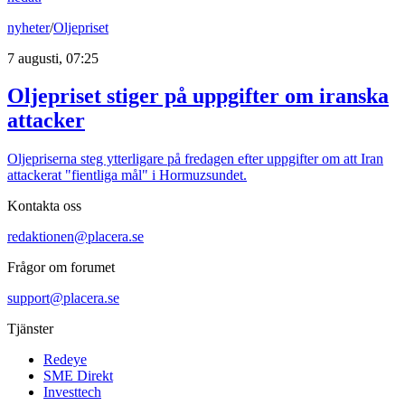
nyheter
/
Oljepriset
7 augusti, 07:25
Oljepriset stiger på uppgifter om iranska
attacker
Oljepriserna steg ytterligare på fredagen efter uppgifter om att Iran
attackerat "fientliga mål" i Hormuzsundet.
Kontakta oss
redaktionen@placera.se
Frågor om forumet
support@placera.se
Tjänster
Redeye
SME Direkt
Investtech