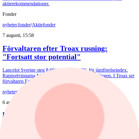
aktierekommendationer.
Fonder
nyheter
,
fonder
/
Aktiefonder
7 augusti, 15:58
Förvaltaren efter Troax rusning:
"Fortsatt stor potential"
Lancelot Sverige steg 8,6% i juli, mot 2,2% för jämförelseindex.
Rapportvinnarna Mips och Troax bidrog till uppgången. I Troax ser
förvaltaren Erik Bertilsson fortsatt stor potential.
nyheter
/
Försvarsbolag
6 augusti, 17:03
Försvarsförvaltarna spår ny tillväxtfas: ”Goda
förutsättningar”
De europeiska försvarsbolagen visar rekordstora orderböcker,
stigande omsättning och förbättrade marginaler. Enligt förvaltarna