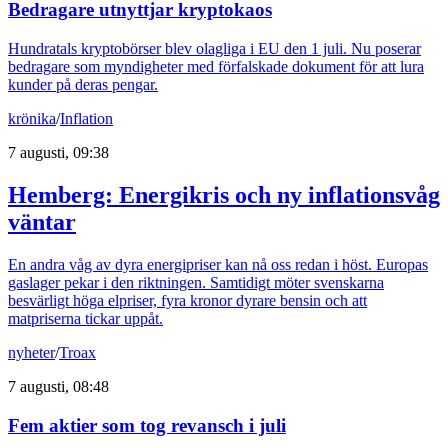
Bedragare utnyttjar kryptokaos
Hundratals kryptobörser blev olagliga i EU den 1 juli. Nu poserar
bedragare som myndigheter med förfalskade dokument för att lura
kunder på deras pengar.
krönika
/
Inflation
7 augusti, 09:38
Hemberg: Energikris och ny inflationsvåg
väntar
En andra våg av dyra energipriser kan nå oss redan i höst. Europas
gaslager pekar i den riktningen. Samtidigt möter svenskarna
besvärligt höga elpriser, fyra kronor dyrare bensin och att
matpriserna tickar uppåt.
nyheter
/
Troax
7 augusti, 08:48
Fem aktier som tog revansch i juli