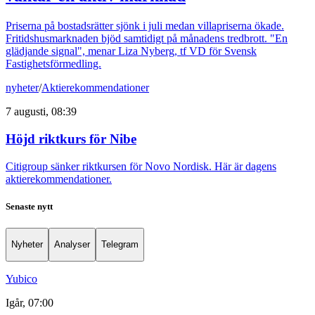
Priserna på bostadsrätter sjönk i juli medan villapriserna ökade.
Fritidshusmarknaden bjöd samtidigt på månadens tredbrott. "En
glädjande signal", menar Liza Nyberg, tf VD för Svensk
Fastighetsförmedling.
nyheter
/
Aktierekommendationer
7 augusti, 08:39
Höjd riktkurs för Nibe
Citigroup sänker riktkursen för Novo Nordisk. Här är dagens
aktierekommendationer.
Senaste nytt
Nyheter
Analyser
Telegram
Yubico
Igår, 07:00