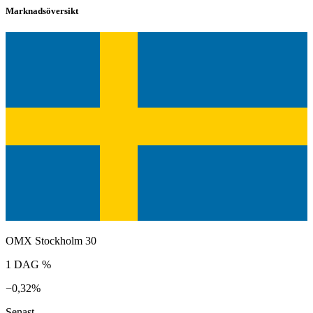
Marknadsöversikt
OMX Stockholm 30
1 DAG %
−0,32%
Senast