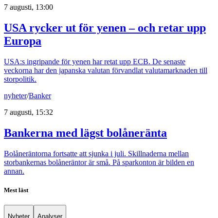
7 augusti, 13:00
USA rycker ut för yenen – och retar upp
Europa
USA:s ingripande för yenen har retat upp ECB. De senaste
veckorna har den japanska valutan förvandlat valutamarknaden till
storpolitik.
nyheter
/
Banker
7 augusti, 15:32
Bankerna med lägst bolåneränta
Bolåneräntorna fortsatte att sjunka i juli. Skillnaderna mellan
storbankernas bolåneräntor är små. På sparkonton är bilden en
annan.
Mest läst
Nyheter
Analyser