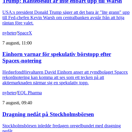
Trump: Räntebeslut är inte enbart upp till Warsh
USA:s president Donald Trump säger att det bara är "lite grann" upp
till Fed-chefen Kevin Warsh om centralbanken avstår från att höja
räntan före valet.
nyheter
/
SpaceX
7 augusti, 11:00
Einhorn varnar för spekulativ börstopp efter
Spacex-notering
Hedgefondförvaltaren David Einhorn anser att rymdbolaget Spacex
rekordnotering kan komma att ses som ett tecken på att
aktiemarknaden närmar sig en spekulativ topp.
nyheter
/
EQL Pharma
7 augusti, 09:40
Dragning nedåt på Stockholmsbörsen
Stockholmsbörsen inledde fredagen oregelbundet med dragning
nedåt.