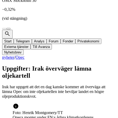
OMX Stockholm 30
−0,32%
(vid stängning)
Start
Telegram
Analys
Forum
Fonder
Privatekonomi
Externa tjänster
Till Avanza
Nyhetsbrev
nyheter
/
Opec
Uppgifter: Irak överväger lämna
oljekartell
Irak har uppgett att det en dag kanske kommer att överväga att
lämna Opec om inte oljekartellen inte beviljar landet en högre
oljeproduktionskvot.
Foto: Henrik Montgomery/TT
Opecs monter under FN:s årliga klimatkonferens.