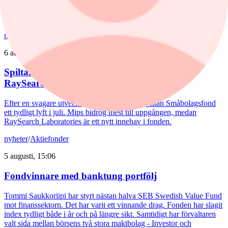
Joakim Agerback och Shayan Heidari går nu försvarssektorn in i en
ny tillväxtfas.
nyheter
/
Spiltan Småbolagsfond
6 augusti, 14:51
Spiltan Småbolagsfond lyfte i juli – tar in
RaySearch
Efter en svagare utveckling hittills i år fick Spiltan Småbolagsfond
ett tydligt lyft i juli. Mips bidrog mest till uppgången, medan
RaySearch Laboratories är ett nytt innehav i fonden.
nyheter
/
Aktiefonder
5 augusti, 15:06
Fondvinnare med banktung portfölj
Tommi Saukkoriipi har styrt nästan halva SEB Swedish Value Fund
mot finanssektorn. Det har varit ett vinnande drag. Fonden har slagit
index tydligt både i år och på längre sikt. Samtidigt har förvaltaren
valt sida mellan börsens två stora maktbolag - Investor och