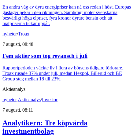
En andra våg av dyra energipriser kan nå oss redan i höst. Europas
gaslager pekar i den riktningen. Samtidigt möter svenskarna
besvärligt höga elpriser, fyra kronor dyrare bensin och att
matpriserna tickar uppåt.
nyheter
/
Troax
7 augusti, 08:48
Fem aktier som tog revansch i juli
Rapportperioden väckte liv i flera av börsens tidigare förlorare.
Troax rusade 37% under juli, medan Hexpol, Billerud och BE
Group steg mellan 18 till 23%.
Aktieanalys
nyheter
,
Aktieanalys
/
Investor
7 augusti, 08:11
Analytikern: Tre köpvärda
investmentbolag