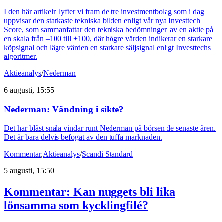
I den här artikeln lyfter vi fram de tre investmentbolag som i dag
uppvisar den starkaste tekniska bilden enligt vår nya Investtech
Score, som sammanfattar den tekniska bedömningen av en aktie på
en skala från –100 till +100, där högre värden indikerar en starkare
köpsignal och lägre värden en starkare säljsignal enligt Investtechs
algoritmer.
Aktieanalys
/
Nederman
6 augusti, 15:55
Nederman: Vändning i sikte?
Det har blåst snåla vindar runt Nederman på börsen de senaste åren.
Det är bara delvis befogat av den tuffa marknaden.
Kommentar
,
Aktieanalys
/
Scandi Standard
5 augusti, 15:50
Kommentar: Kan nuggets bli lika
lönsamma som kycklingfilé?