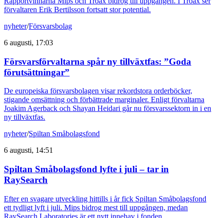
Rapportvinnarna Mips och Troax bidrog till uppgången. I Troax ser
förvaltaren Erik Bertilsson fortsatt stor potential.
nyheter
/
Försvarsbolag
6 augusti, 17:03
Försvarsförvaltarna spår ny tillväxtfas: ”Goda
förutsättningar”
De europeiska försvarsbolagen visar rekordstora orderböcker,
stigande omsättning och förbättrade marginaler. Enligt förvaltarna
Joakim Agerback och Shayan Heidari går nu försvarssektorn in i en
ny tillväxtfas.
nyheter
/
Spiltan Småbolagsfond
6 augusti, 14:51
Spiltan Småbolagsfond lyfte i juli – tar in
RaySearch
Efter en svagare utveckling hittills i år fick Spiltan Småbolagsfond
ett tydligt lyft i juli. Mips bidrog mest till uppgången, medan
RaySearch Laboratories är ett nytt innehav i fonden.