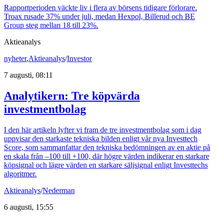
Rapportperioden väckte liv i flera av börsens tidigare förlorare.
Troax rusade 37% under juli, medan Hexpol, Billerud och BE
Group steg mellan 18 till 23%.
Aktieanalys
nyheter
,
Aktieanalys
/
Investor
7 augusti, 08:11
Analytikern: Tre köpvärda
investmentbolag
I den här artikeln lyfter vi fram de tre investmentbolag som i dag
uppvisar den starkaste tekniska bilden enligt vår nya Investtech
Score, som sammanfattar den tekniska bedömningen av en aktie på
en skala från –100 till +100, där högre värden indikerar en starkare
köpsignal och lägre värden en starkare säljsignal enligt Investtechs
algoritmer.
Aktieanalys
/
Nederman
6 augusti, 15:55