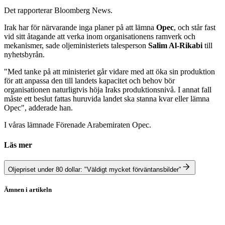
Det rapporterar Bloomberg News.
Irak har för närvarande inga planer på att lämna
Opec
, och står fast
vid sitt åtagande att verka inom organisationens ramverk och
mekanismer, sade oljeministeriets talesperson
Salim Al-Rikabi
till
nyhetsbyrån.
"Med tanke på att ministeriet går vidare med att öka sin produktion
för att anpassa den till landets kapacitet och behov bör
organisationen naturligtvis höja Iraks produktionsnivå. I annat fall
måste ett beslut fattas huruvida landet ska stanna kvar eller lämna
Opec", adderade han.
I våras lämnade Förenade Arabemiraten Opec.
Läs mer
Oljepriset under 80 dollar: "Väldigt mycket förväntansbilder"
Ämnen i artikeln
Opec
Olja