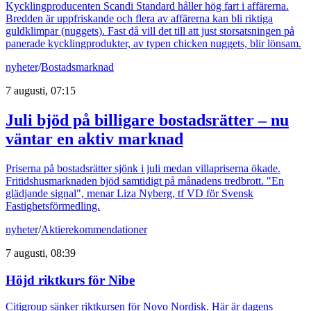
Kycklingproducenten Scandi Standard håller hög fart i affärerna.
Bredden är uppfriskande och flera av affärerna kan bli riktiga
guldklimpar (nuggets). Fast då vill det till att just storsatsningen på
panerade kycklingprodukter, av typen chicken nuggets, blir lönsam.
nyheter
/
Bostadsmarknad
7 augusti, 07:15
Juli bjöd på billigare bostadsrätter – nu
väntar en aktiv marknad
Priserna på bostadsrätter sjönk i juli medan villapriserna ökade.
Fritidshusmarknaden bjöd samtidigt på månadens tredbrott. "En
glädjande signal", menar Liza Nyberg, tf VD för Svensk
Fastighetsförmedling.
nyheter
/
Aktierekommendationer
7 augusti, 08:39
Höjd riktkurs för Nibe
Citigroup sänker riktkursen för Novo Nordisk. Här är dagens