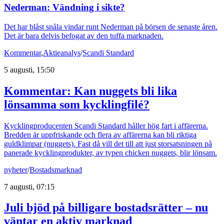
Nederman: Vändning i sikte?
Det har blåst snåla vindar runt Nederman på börsen de senaste åren.
Det är bara delvis befogat av den tuffa marknaden.
Kommentar
,
Aktieanalys
/
Scandi Standard
5 augusti, 15:50
Kommentar: Kan nuggets bli lika
lönsamma som kycklingfilé?
Kycklingproducenten Scandi Standard håller hög fart i affärerna.
Bredden är uppfriskande och flera av affärerna kan bli riktiga
guldklimpar (nuggets). Fast då vill det till att just storsatsningen på
panerade kycklingprodukter, av typen chicken nuggets, blir lönsam.
nyheter
/
Bostadsmarknad
7 augusti, 07:15
Juli bjöd på billigare bostadsrätter – nu
väntar en aktiv marknad