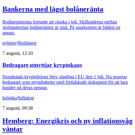
Bankerna med lägst bolåneränta
Bolåneräntorna fortsatte att sjunka i juli. Skillnaderna mellan
storbankernas bolåneräntor är små. På sparkonton är bilden en
annan.
nyheter
/
Bedrägeri
7 augusti, 12:10
Bedragare utnyttjar kryptokaos
Hundratals kryptobörser blev olagliga i EU den 1 juli. Nu poserar
bedragare som myndigheter med förfalskade dokument för att lura
kunder på deras pengar.
krönika
/
Inflation
7 augusti, 09:38
Hemberg: Energikris och ny inflationsvåg
väntar