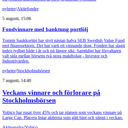
nyheter
/
Aktiefonder
5 augusti, 15:06
Fondvinnare med banktung portfölj
Tommi Saukkoriipi har styrt nästan halva SEB Swedish Value Fund
mot finanssektorn. Det har varit ett vinnande drag. Fonden har slagit
index tydligt både i år och på längre sikt. Samtidigt har förvaltaren
valt sida mellan börsens två stora maktbolag - Investor och
Industrivärden.
nyheter
/
Stockholmsbörsen
7 augusti, 14:40
Veckans vinnare och förlorare på
Stockholmsbörsen
Yubico har rusat över 45% och tar platsen som veckans vinnare på
Large Cap. Placera listar aktierna som gått bäst och sämst i veckan.
Aktieanalys
/
Yubico