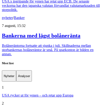
USA:s ingripande för yenen har retat upp ECB. De senaste
veckorna har den japanska valutan förvandlat valutamarknaden till
storpolitik.
nyheter
/
Banker
7 augusti, 15:32
Bankerna med lägst bolåneränta
Bolåneräntorna fortsatte att sjunka i juli. Skillnaderna mellan
storbankernas bolåneräntor är små. På sparkonton är bilden en
annan.
Mest läst
Nyheter
Analyser
1
USA rycker ut för yenen – och retar upp Europa
2