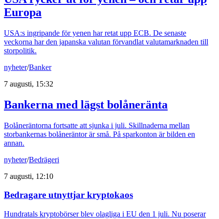
Europa
USA:s ingripande för yenen har retat upp ECB. De senaste
veckorna har den japanska valutan förvandlat valutamarknaden till
storpolitik.
nyheter
/
Banker
7 augusti, 15:32
Bankerna med lägst bolåneränta
Bolåneräntorna fortsatte att sjunka i juli. Skillnaderna mellan
storbankernas bolåneräntor är små. På sparkonton är bilden en
annan.
nyheter
/
Bedrägeri
7 augusti, 12:10
Bedragare utnyttjar kryptokaos
Hundratals kryptobörser blev olagliga i EU den 1 juli. Nu poserar