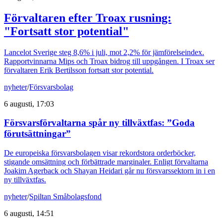
Förvaltaren efter Troax rusning:
"Fortsatt stor potential"
Lancelot Sverige steg 8,6% i juli, mot 2,2% för jämförelseindex.
Rapportvinnarna Mips och Troax bidrog till uppgången. I Troax ser
förvaltaren Erik Bertilsson fortsatt stor potential.
nyheter
/
Försvarsbolag
6 augusti, 17:03
Försvarsförvaltarna spår ny tillväxtfas: ”Goda
förutsättningar”
De europeiska försvarsbolagen visar rekordstora orderböcker,
stigande omsättning och förbättrade marginaler. Enligt förvaltarna
Joakim Agerback och Shayan Heidari går nu försvarssektorn in i en
ny tillväxtfas.
nyheter
/
Spiltan Småbolagsfond
6 augusti, 14:51