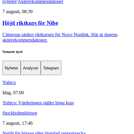
nyheter
/
Aktierekommendationer
7 augusti, 08:39
Höjd riktkurs för Nibe
Citigroup sänker riktkursen för Novo Nordisk. Här är dagens
aktierekommendationer.
Senaste nytt
Nyheter
Analyser
Telegram
Yubico
Idag, 07:00
Yubico: Värderingen ställer höga krav
Stockholmsbörsen
7 augusti, 17:46
Nedåt för börsen efter blandad rapportvecka