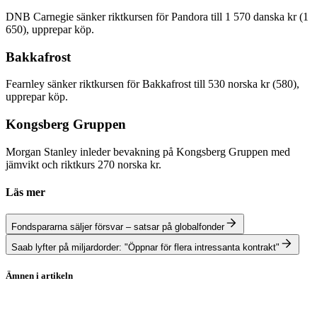
DNB Carnegie sänker riktkursen för Pandora till 1 570 danska kr (1
650), upprepar köp.
Bakkafrost
Fearnley sänker riktkursen för Bakkafrost till 530 norska kr (580),
upprepar köp.
Kongsberg Gruppen
Morgan Stanley inleder bevakning på Kongsberg Gruppen med
jämvikt och riktkurs 270 norska kr.
Läs mer
Fondspararna säljer försvar – satsar på globalfonder
Saab lyfter på miljardorder: "Öppnar för flera intressanta kontrakt"
Ämnen i artikeln
Aktierekommendationer
Saab