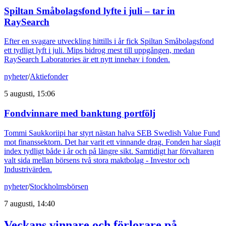
Spiltan Småbolagsfond lyfte i juli – tar in
RaySearch
Efter en svagare utveckling hittills i år fick Spiltan Småbolagsfond
ett tydligt lyft i juli. Mips bidrog mest till uppgången, medan
RaySearch Laboratories är ett nytt innehav i fonden.
nyheter
/
Aktiefonder
5 augusti, 15:06
Fondvinnare med banktung portfölj
Tommi Saukkoriipi har styrt nästan halva SEB Swedish Value Fund
mot finanssektorn. Det har varit ett vinnande drag. Fonden har slagit
index tydligt både i år och på längre sikt. Samtidigt har förvaltaren
valt sida mellan börsens två stora maktbolag - Investor och
Industrivärden.
nyheter
/
Stockholmsbörsen
7 augusti, 14:40
Veckans vinnare och förlorare på