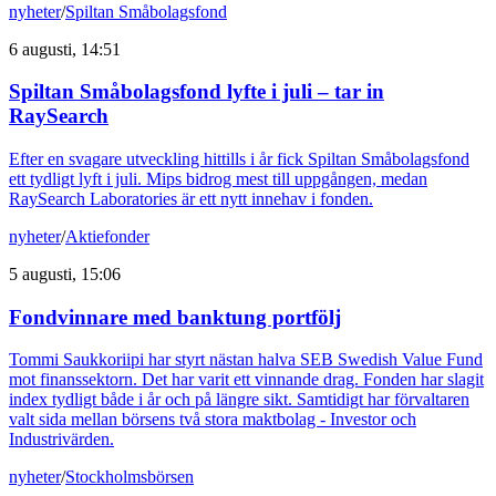
nyheter
/
Spiltan Småbolagsfond
6 augusti, 14:51
Spiltan Småbolagsfond lyfte i juli – tar in
RaySearch
Efter en svagare utveckling hittills i år fick Spiltan Småbolagsfond
ett tydligt lyft i juli. Mips bidrog mest till uppgången, medan
RaySearch Laboratories är ett nytt innehav i fonden.
nyheter
/
Aktiefonder
5 augusti, 15:06
Fondvinnare med banktung portfölj
Tommi Saukkoriipi har styrt nästan halva SEB Swedish Value Fund
mot finanssektorn. Det har varit ett vinnande drag. Fonden har slagit
index tydligt både i år och på längre sikt. Samtidigt har förvaltaren
valt sida mellan börsens två stora maktbolag - Investor och
Industrivärden.
nyheter
/
Stockholmsbörsen