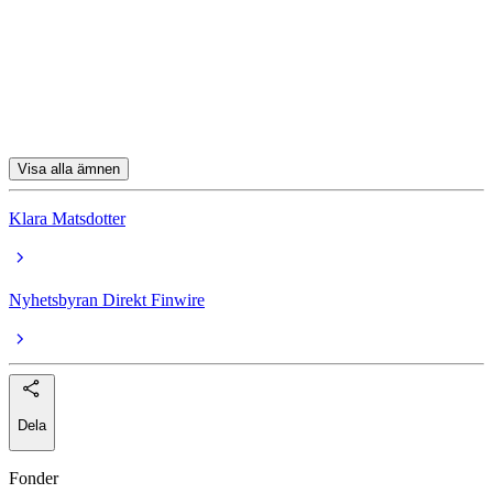
Kongsberg Gruppen
Bakkafrost
Pandora
Visa alla ämnen
Klara Matsdotter
Nyhetsbyran Direkt Finwire
Dela
Fonder