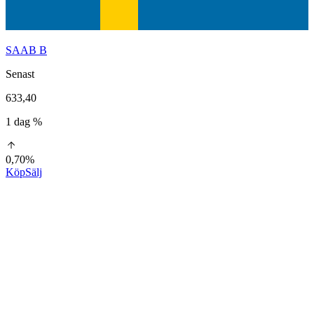
SAAB B
Senast
633,40
1 dag %
0,70%
Köp
Sälj