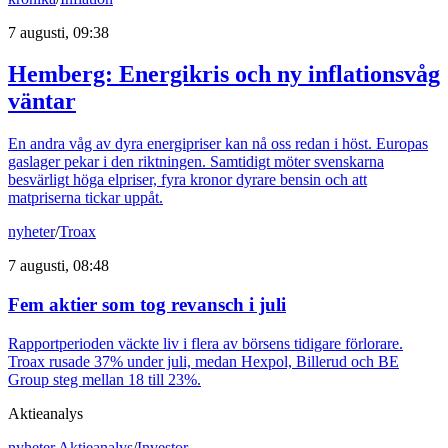
7 augusti, 09:38
Hemberg: Energikris och ny inflationsvåg
väntar
En andra våg av dyra energipriser kan nå oss redan i höst. Europas
gaslager pekar i den riktningen. Samtidigt möter svenskarna
besvärligt höga elpriser, fyra kronor dyrare bensin och att
matpriserna tickar uppåt.
nyheter
/
Troax
7 augusti, 08:48
Fem aktier som tog revansch i juli
Rapportperioden väckte liv i flera av börsens tidigare förlorare.
Troax rusade 37% under juli, medan Hexpol, Billerud och BE
Group steg mellan 18 till 23%.
Aktieanalys
nyheter
,
Aktieanalys
/
Investor