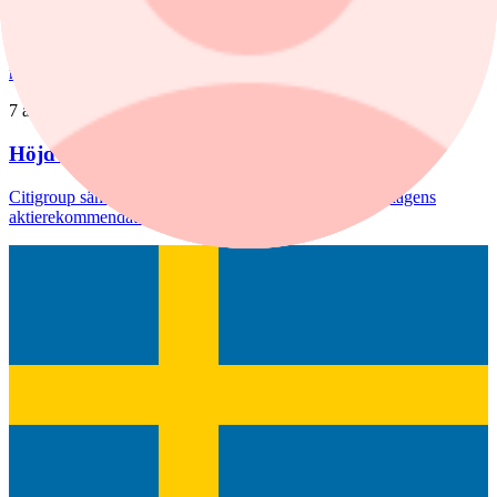
glädjande signal", menar Liza Nyberg, tf VD för Svensk
Fastighetsförmedling.
nyheter
/
Aktierekommendationer
7 augusti, 08:39
Höjd riktkurs för Nibe
Citigroup sänker riktkursen för Novo Nordisk. Här är dagens
aktierekommendationer.