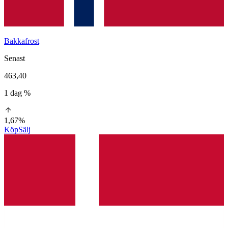
Bakkafrost
Senast
463,40
1 dag %
1,67%
Köp
Sälj