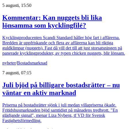
5 augusti, 15:50
Kommentar: Kan nuggets bli lika
lönsamma som kycklingfilé?
Kycklingproducenten Scandi Standard håller hög fart i affärerna.
Bredden är uppfriskande och flera av affärerna kan bli riktiga
guldklimpar (nuggets). Fast då vill det till att just storsatsningen på
panerade kycklingprodukter, av typen chicken nuggets, blir lönsam.
nyheter
/
Bostadsmarknad
7 augusti, 07:15
Juli bjöd på billigare bostadsrätter – nu
väntar en aktiv marknad
Priserna på bostadsrätter sjönk i juli medan villapriserna ökade.
Fritidshusmarknaden bjöd samtidigt på månadens tredbrott. "En
glädjande signal", menar Liza Nyberg, tf VD för Svensk
Fastighetsförmedling.