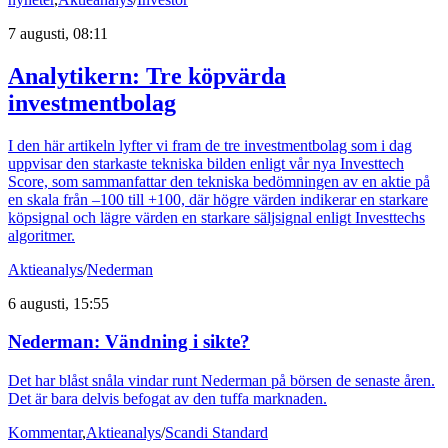
7 augusti, 08:11
Analytikern: Tre köpvärda
investmentbolag
I den här artikeln lyfter vi fram de tre investmentbolag som i dag
uppvisar den starkaste tekniska bilden enligt vår nya Investtech
Score, som sammanfattar den tekniska bedömningen av en aktie på
en skala från –100 till +100, där högre värden indikerar en starkare
köpsignal och lägre värden en starkare säljsignal enligt Investtechs
algoritmer.
Aktieanalys
/
Nederman
6 augusti, 15:55
Nederman: Vändning i sikte?
Det har blåst snåla vindar runt Nederman på börsen de senaste åren.
Det är bara delvis befogat av den tuffa marknaden.
Kommentar
,
Aktieanalys
/
Scandi Standard