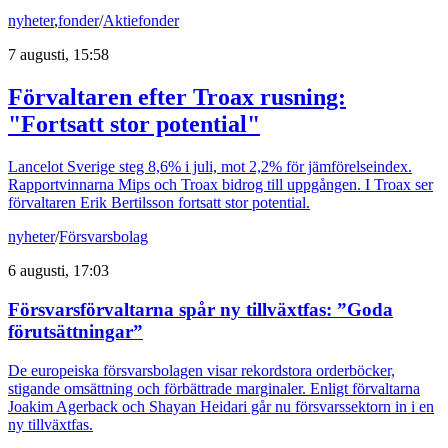
nyheter
,
fonder
/
Aktiefonder
7 augusti, 15:58
Förvaltaren efter Troax rusning:
"Fortsatt stor potential"
Lancelot Sverige steg 8,6% i juli, mot 2,2% för jämförelseindex.
Rapportvinnarna Mips och Troax bidrog till uppgången. I Troax ser
förvaltaren Erik Bertilsson fortsatt stor potential.
nyheter
/
Försvarsbolag
6 augusti, 17:03
Försvarsförvaltarna spår ny tillväxtfas: ”Goda
förutsättningar”
De europeiska försvarsbolagen visar rekordstora orderböcker,
stigande omsättning och förbättrade marginaler. Enligt förvaltarna
Joakim Agerback och Shayan Heidari går nu försvarssektorn in i en
ny tillväxtfas.