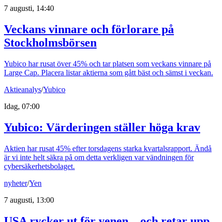
7 augusti, 14:40
Veckans vinnare och förlorare på
Stockholmsbörsen
Yubico har rusat över 45% och tar platsen som veckans vinnare på
Large Cap. Placera listar aktierna som gått bäst och sämst i veckan.
Aktieanalys
/
Yubico
Idag, 07:00
Yubico: Värderingen ställer höga krav
Aktien har rusat 45% efter torsdagens starka kvartalsrapport. Ändå
är vi inte helt säkra på om detta verkligen var vändningen för
cybersäkerhetsbolaget.
nyheter
/
Yen
7 augusti, 13:00
USA rycker ut för yenen – och retar upp