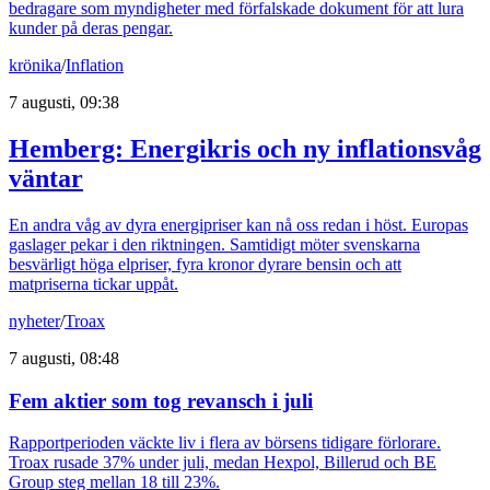
bedragare som myndigheter med förfalskade dokument för att lura
kunder på deras pengar.
krönika
/
Inflation
7 augusti, 09:38
Hemberg: Energikris och ny inflationsvåg
väntar
En andra våg av dyra energipriser kan nå oss redan i höst. Europas
gaslager pekar i den riktningen. Samtidigt möter svenskarna
besvärligt höga elpriser, fyra kronor dyrare bensin och att
matpriserna tickar uppåt.
nyheter
/
Troax
7 augusti, 08:48
Fem aktier som tog revansch i juli
Rapportperioden väckte liv i flera av börsens tidigare förlorare.
Troax rusade 37% under juli, medan Hexpol, Billerud och BE
Group steg mellan 18 till 23%.