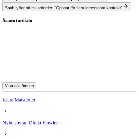
Saab lyfter på miljardorder: "Öppnar för flera intressanta kontrakt"
Ämnen i artikeln
Aktierekommendationer
Saab
Kongsberg Gruppen
Bakkafrost
Pandora
Visa alla ämnen
Klara Matsdotter
Nyhetsbyran Direkt Finwire