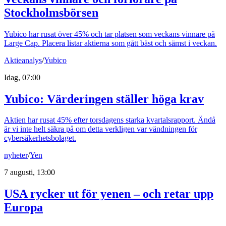
Stockholmsbörsen
Yubico har rusat över 45% och tar platsen som veckans vinnare på
Large Cap. Placera listar aktierna som gått bäst och sämst i veckan.
Aktieanalys
/
Yubico
Idag, 07:00
Yubico: Värderingen ställer höga krav
Aktien har rusat 45% efter torsdagens starka kvartalsrapport. Ändå
är vi inte helt säkra på om detta verkligen var vändningen för
cybersäkerhetsbolaget.
nyheter
/
Yen
7 augusti, 13:00
USA rycker ut för yenen – och retar upp
Europa