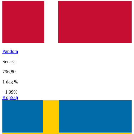
Pandora
Senast
796,80
1 dag %
−1,99%
Köp
Sälj