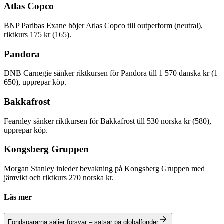
Atlas Copco
BNP Paribas Exane höjer Atlas Copco till outperform (neutral),
riktkurs 175 kr (165).
Pandora
DNB Carnegie sänker riktkursen för Pandora till 1 570 danska kr (1
650), upprepar köp.
Bakkafrost
Fearnley sänker riktkursen för Bakkafrost till 530 norska kr (580),
upprepar köp.
Kongsberg Gruppen
Morgan Stanley inleder bevakning på Kongsberg Gruppen med
jämvikt och riktkurs 270 norska kr.
Läs mer
Fondspararna säljer försvar – satsar på globalfonder