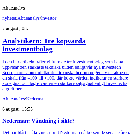
Aktieanalys
nyheter
,
Aktieanalys
/
Investor
7 augusti, 08:11
Analytikern: Tre köpvärda
investmentbolag
I den här artikeln lyfter vi fram de tre investmentbolag som i dag
uppvisar den starkaste tekniska bilden enligt vår nya Investtech
Score, som sammanfattar den tekniska bedömningen av en aktie på
en skala från –100 till +100, där högre värden indikerar en starkare
köpsignal och lägre värden en starkare säljsignal enligt Investtechs
algoritmer.
Aktieanalys
/
Nederman
6 augusti, 15:55
Nederman: Vändning i sikte?
Det har blåst snåla vindar runt Nederman på börsen de senaste åren.