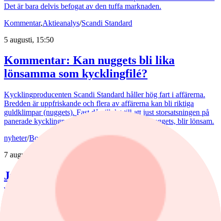
Det är bara delvis befogat av den tuffa marknaden.
Kommentar
,
Aktieanalys
/
Scandi Standard
5 augusti, 15:50
Kommentar: Kan nuggets bli lika
lönsamma som kycklingfilé?
Kycklingproducenten Scandi Standard håller hög fart i affärerna.
Bredden är uppfriskande och flera av affärerna kan bli riktiga
guldklimpar (nuggets). Fast då vill det till att just storsatsningen på
panerade kycklingprodukter, av typen chicken nuggets, blir lönsam.
nyheter
/
Bostadsmarknad
7 augusti, 07:15
Juli bjöd på billigare bostadsrätter – nu
väntar en aktiv marknad
Priserna på bostadsrätter sjönk i juli medan villapriserna ökade.
Fritidshusmarknaden bjöd samtidigt på månadens tredbrott. "En