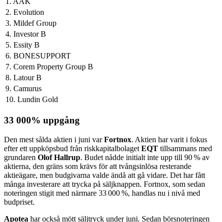
1. AAK
2. Evolution
3. Mildef Group
4. Investor B
5. Essity B
6. BONESUPPORT
7. Corem Property Group B
8. Latour B
9. Camurus
10. Lundin Gold
33 000% uppgång
Den mest sålda aktien i juni var
Fortnox
. Aktien har varit i fokus
efter ett uppköpsbud från riskkapitalbolaget
EQT
tillsammans med
grundaren
Olof Hallrup
. Budet nådde initialt inte upp till 90 % av
aktierna, den gräns som krävs för att tvångsinlösa resterande
aktieägare, men budgivarna valde ändå att gå vidare. Det har fått
många investerare att trycka på säljknappen. Fortnox, som sedan
noteringen stigit med närmare 33 000 %, handlas nu i nivå med
budpriset.
Apotea
har också mött säljtryck under juni. Sedan börsnoteringen