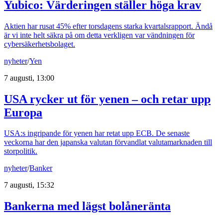
Yubico: Värderingen ställer höga krav
Aktien har rusat 45% efter torsdagens starka kvartalsrapport. Ändå
är vi inte helt säkra på om detta verkligen var vändningen för
cybersäkerhetsbolaget.
nyheter
/
Yen
7 augusti, 13:00
USA rycker ut för yenen – och retar upp
Europa
USA:s ingripande för yenen har retat upp ECB. De senaste
veckorna har den japanska valutan förvandlat valutamarknaden till
storpolitik.
nyheter
/
Banker
7 augusti, 15:32
Bankerna med lägst bolåneränta