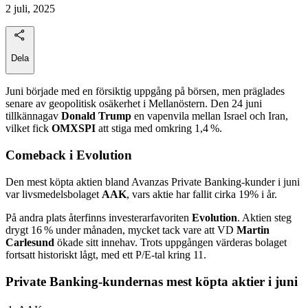
2 juli, 2025
Dela
Juni började med en försiktig uppgång på börsen, men präglades
senare av geopolitisk osäkerhet i Mellanöstern. Den 24 juni
tillkännagav
Donald Trump
en vapenvila mellan Israel och Iran,
vilket fick
OMXSPI
att stiga med omkring 1,4 %.
Comeback i Evolution
Den mest köpta aktien bland Avanzas Private Banking-kunder i juni
var livsmedelsbolaget
AAK
, vars aktie har fallit cirka 19% i år.
På andra plats återfinns investerarfavoriten
Evolution
. Aktien steg
drygt 16 % under månaden, mycket tack vare att VD
Martin
Carlesund
ökade sitt innehav. Trots uppgången värderas bolaget
fortsatt historiskt lågt, med ett P/E-tal kring 11.
Private Banking-kundernas mest köpta aktier i juni