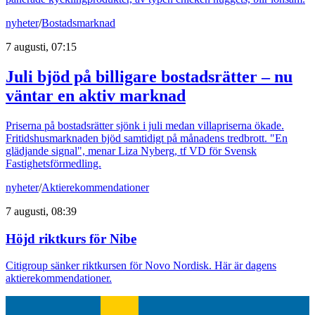
nyheter
/
Bostadsmarknad
7 augusti, 07:15
Juli bjöd på billigare bostadsrätter – nu
väntar en aktiv marknad
Priserna på bostadsrätter sjönk i juli medan villapriserna ökade.
Fritidshusmarknaden bjöd samtidigt på månadens tredbrott. "En
glädjande signal", menar Liza Nyberg, tf VD för Svensk
Fastighetsförmedling.
nyheter
/
Aktierekommendationer
7 augusti, 08:39
Höjd riktkurs för Nibe
Citigroup sänker riktkursen för Novo Nordisk. Här är dagens
aktierekommendationer.