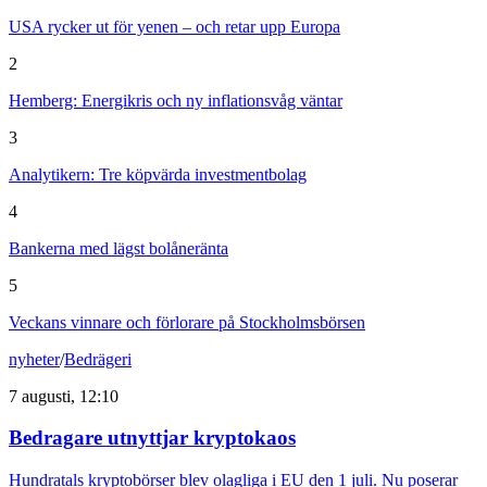
USA rycker ut för yenen – och retar upp Europa
2
Hemberg: Energikris och ny inflationsvåg väntar
3
Analytikern: Tre köpvärda investmentbolag
4
Bankerna med lägst bolåneränta
5
Veckans vinnare och förlorare på Stockholmsbörsen
nyheter
/
Bedrägeri
7 augusti, 12:10
Bedragare utnyttjar kryptokaos
Hundratals kryptobörser blev olagliga i EU den 1 juli. Nu poserar