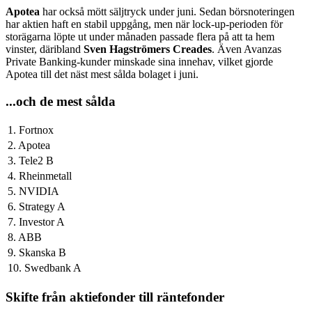
Apotea
har också mött säljtryck under juni. Sedan börsnoteringen
har aktien haft en stabil uppgång, men när lock-up-perioden för
storägarna löpte ut under månaden passade flera på att ta hem
vinster, däribland
Sven Hagströmers Creades
. Även Avanzas
Private Banking-kunder minskade sina innehav, vilket gjorde
Apotea till det näst mest sålda bolaget i juni.
...och de mest sålda
1. Fortnox
2. Apotea
3. Tele2 B
4. Rheinmetall
5. NVIDIA
6. Strategy A
7. Investor A
8. ABB
9. Skanska B
10. Swedbank A
Skifte från aktiefonder till räntefonder