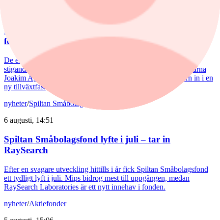
6 augusti, 17:03
Försvarsförvaltarna spår ny tillväxtfas: ”Goda
förutsättningar”
De europeiska försvarsbolagen visar rekordstora orderböcker,
stigande omsättning och förbättrade marginaler. Enligt förvaltarna
Joakim Agerback och Shayan Heidari går nu försvarssektorn in i en
ny tillväxtfas.
nyheter
/
Spiltan Småbolagsfond
6 augusti, 14:51
Spiltan Småbolagsfond lyfte i juli – tar in
RaySearch
Efter en svagare utveckling hittills i år fick Spiltan Småbolagsfond
ett tydligt lyft i juli. Mips bidrog mest till uppgången, medan
RaySearch Laboratories är ett nytt innehav i fonden.
nyheter
/
Aktiefonder