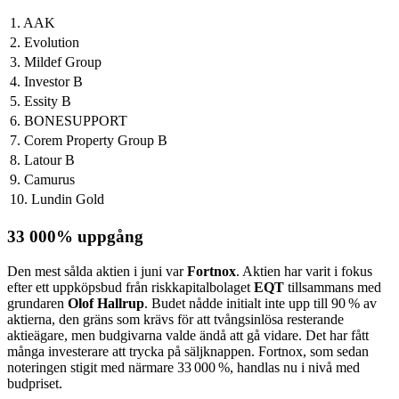
1. AAK
2. Evolution
3. Mildef Group
4. Investor B
5. Essity B
6. BONESUPPORT
7. Corem Property Group B
8. Latour B
9. Camurus
10. Lundin Gold
33 000% uppgång
Den mest sålda aktien i juni var
Fortnox
. Aktien har varit i fokus
efter ett uppköpsbud från riskkapitalbolaget
EQT
tillsammans med
grundaren
Olof Hallrup
. Budet nådde initialt inte upp till 90 % av
aktierna, den gräns som krävs för att tvångsinlösa resterande
aktieägare, men budgivarna valde ändå att gå vidare. Det har fått
många investerare att trycka på säljknappen. Fortnox, som sedan
noteringen stigit med närmare 33 000 %, handlas nu i nivå med
budpriset.