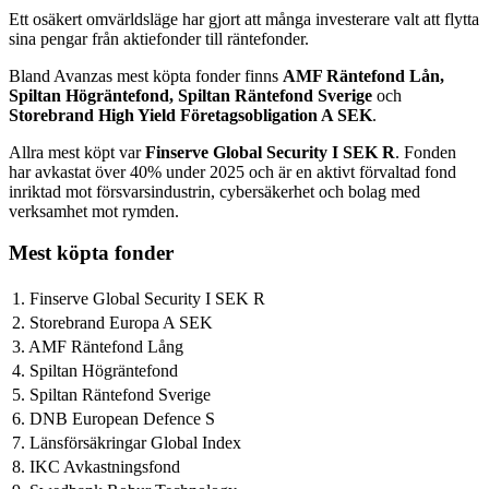
Ett osäkert omvärldsläge har gjort att många investerare valt att flytta
sina pengar från aktiefonder till räntefonder.
Bland Avanzas mest köpta fonder finns
AMF Räntefond Lån,
Spiltan Högräntefond, Spiltan Räntefond Sverige
och
Storebrand High Yield Företagsobligation A SEK
.
Allra mest köpt var
Finserve Global Security I SEK R
. Fonden
har avkastat över 40% under 2025 och är en aktivt förvaltad fond
inriktad mot försvarsindustrin, cybersäkerhet och bolag med
verksamhet mot rymden.
Mest köpta fonder
1. Finserve Global Security I SEK R
2. Storebrand Europa A SEK
3. AMF Räntefond Lång
4. Spiltan Högräntefond
5. Spiltan Räntefond Sverige
6. DNB European Defence S
7. Länsförsäkringar Global Index
8. IKC Avkastningsfond