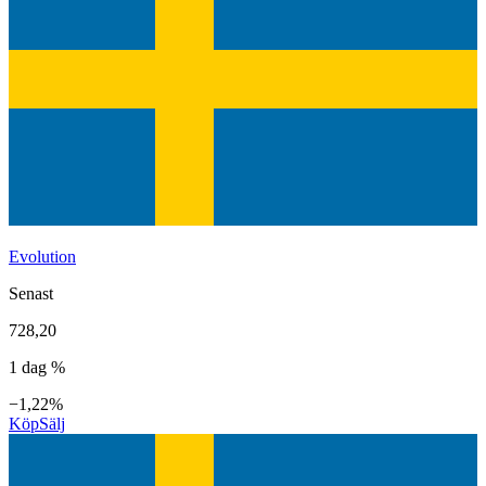
Evolution
Senast
728,20
1 dag %
−1,22%
Köp
Sälj