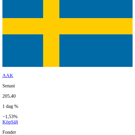
AAK
Senast
205,40
1 dag %
−1,53%
Köp
Sälj
Fonder