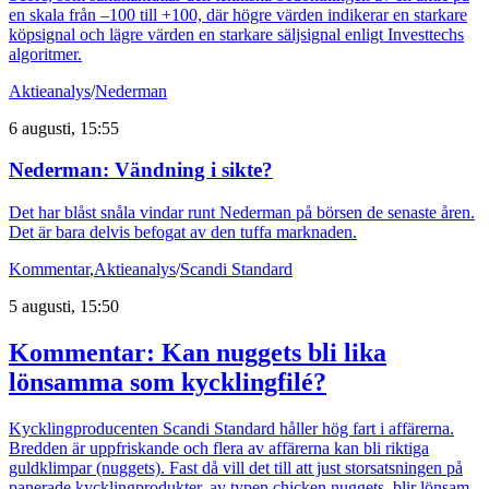
en skala från –100 till +100, där högre värden indikerar en starkare
köpsignal och lägre värden en starkare säljsignal enligt Investtechs
algoritmer.
Aktieanalys
/
Nederman
6 augusti, 15:55
Nederman: Vändning i sikte?
Det har blåst snåla vindar runt Nederman på börsen de senaste åren.
Det är bara delvis befogat av den tuffa marknaden.
Kommentar
,
Aktieanalys
/
Scandi Standard
5 augusti, 15:50
Kommentar: Kan nuggets bli lika
lönsamma som kycklingfilé?
Kycklingproducenten Scandi Standard håller hög fart i affärerna.
Bredden är uppfriskande och flera av affärerna kan bli riktiga
guldklimpar (nuggets). Fast då vill det till att just storsatsningen på
panerade kycklingprodukter, av typen chicken nuggets, blir lönsam.