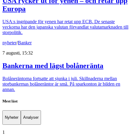
USA rycker ut för yenen – och retar upp
Europa
USA:s ingripande för yenen har retat upp ECB. De senaste
veckorna har den japanska valutan förvandlat valutamarknaden till
storpolitik.
nyheter
/
Banker
7 augusti, 15:32
Bankerna med lägst bolåneränta
Bolåneräntorna fortsatte att sjunka i juli. Skillnaderna mellan
storbankernas bolåneräntor är små. På sparkonton är bilden en
annan.
Mest läst
Nyheter
Analyser
1