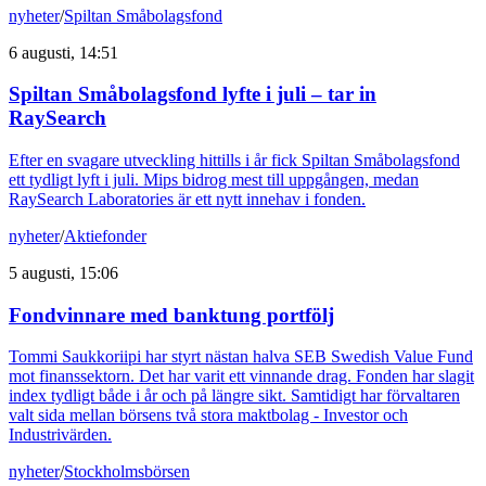
nyheter
/
Spiltan Småbolagsfond
6 augusti, 14:51
Spiltan Småbolagsfond lyfte i juli – tar in
RaySearch
Efter en svagare utveckling hittills i år fick Spiltan Småbolagsfond
ett tydligt lyft i juli. Mips bidrog mest till uppgången, medan
RaySearch Laboratories är ett nytt innehav i fonden.
nyheter
/
Aktiefonder
5 augusti, 15:06
Fondvinnare med banktung portfölj
Tommi Saukkoriipi har styrt nästan halva SEB Swedish Value Fund
mot finanssektorn. Det har varit ett vinnande drag. Fonden har slagit
index tydligt både i år och på längre sikt. Samtidigt har förvaltaren
valt sida mellan börsens två stora maktbolag - Investor och
Industrivärden.
nyheter
/
Stockholmsbörsen