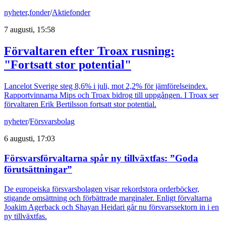
nyheter
,
fonder
/
Aktiefonder
7 augusti, 15:58
Förvaltaren efter Troax rusning:
"Fortsatt stor potential"
Lancelot Sverige steg 8,6% i juli, mot 2,2% för jämförelseindex.
Rapportvinnarna Mips och Troax bidrog till uppgången. I Troax ser
förvaltaren Erik Bertilsson fortsatt stor potential.
nyheter
/
Försvarsbolag
6 augusti, 17:03
Försvarsförvaltarna spår ny tillväxtfas: ”Goda
förutsättningar”
De europeiska försvarsbolagen visar rekordstora orderböcker,
stigande omsättning och förbättrade marginaler. Enligt förvaltarna
Joakim Agerback och Shayan Heidari går nu försvarssektorn in i en
ny tillväxtfas.