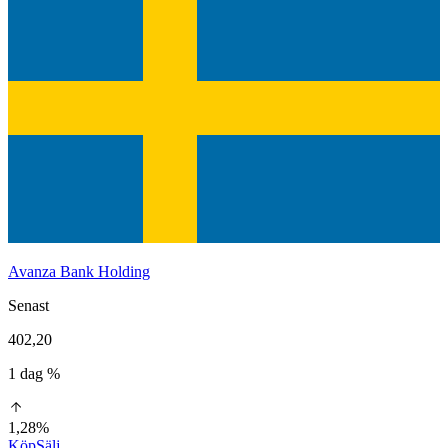
Avanza Bank Holding
Senast
402,20
1 dag %
1,28%
Köp
Sälj