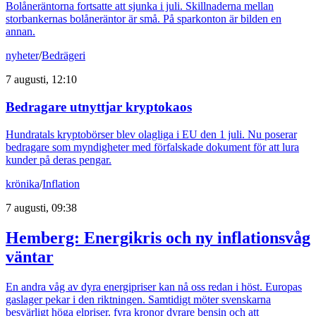
Bolåneräntorna fortsatte att sjunka i juli. Skillnaderna mellan
storbankernas bolåneräntor är små. På sparkonton är bilden en
annan.
nyheter
/
Bedrägeri
7 augusti, 12:10
Bedragare utnyttjar kryptokaos
Hundratals kryptobörser blev olagliga i EU den 1 juli. Nu poserar
bedragare som myndigheter med förfalskade dokument för att lura
kunder på deras pengar.
krönika
/
Inflation
7 augusti, 09:38
Hemberg: Energikris och ny inflationsvåg
väntar
En andra våg av dyra energipriser kan nå oss redan i höst. Europas
gaslager pekar i den riktningen. Samtidigt möter svenskarna
besvärligt höga elpriser, fyra kronor dyrare bensin och att