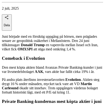
2 juli, 2025
Dela
Juni började med en försiktig uppgång på börsen, men präglades
senare av geopolitisk osäkerhet i Mellanöstern. Den 24 juni
tillkännagav
Donald Trump
en vapenvila mellan Israel och Iran,
vilket fick
OMXSPI
att stiga med omkring 1,4 %.
Comeback i Evolution
Den mest köpta aktien bland Avanzas Private Banking-kunder i juni
var livsmedelsbolaget
AAK
, vars aktie har fallit cirka 19% i år.
På andra plats återfinns investerarfavoriten
Evolution
. Aktien steg
drygt 16 % under månaden, mycket tack vare att VD
Martin
Carlesund
ökade sitt innehav. Trots uppgången värderas bolaget
fortsatt historiskt lågt, med ett P/E-tal kring 11.
Private Banking-kundernas mest köpta aktier i juni