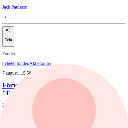
Jack Paulsson
Dela
Fonder
nyheter
,
fonder
/
Aktiefonder
7 augusti, 15:58
Förvaltaren efter Troax rusning:
"Fortsatt stor potential"
Lancelot Sverige steg 8,6% i juli, mot 2,2% för jämförelseindex.
Rapportvinnarna Mips och Troax bidrog till uppgången. I Troax ser
förvaltaren Erik Bertilsson fortsatt stor potential.
nyheter
/
Försvarsbolag