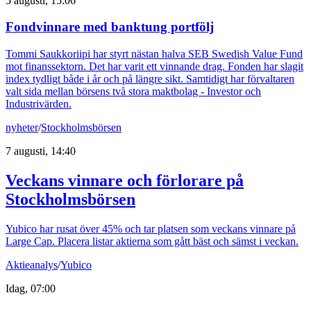
5 augusti, 15:06
Fondvinnare med banktung portfölj
Tommi Saukkoriipi har styrt nästan halva SEB Swedish Value Fund
mot finanssektorn. Det har varit ett vinnande drag. Fonden har slagit
index tydligt både i år och på längre sikt. Samtidigt har förvaltaren
valt sida mellan börsens två stora maktbolag - Investor och
Industrivärden.
nyheter
/
Stockholmsbörsen
7 augusti, 14:40
Veckans vinnare och förlorare på
Stockholmsbörsen
Yubico har rusat över 45% och tar platsen som veckans vinnare på
Large Cap. Placera listar aktierna som gått bäst och sämst i veckan.
Aktieanalys
/
Yubico
Idag, 07:00