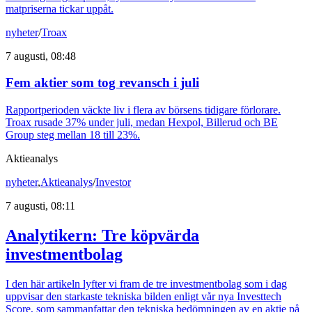
matpriserna tickar uppåt.
nyheter
/
Troax
7 augusti, 08:48
Fem aktier som tog revansch i juli
Rapportperioden väckte liv i flera av börsens tidigare förlorare.
Troax rusade 37% under juli, medan Hexpol, Billerud och BE
Group steg mellan 18 till 23%.
Aktieanalys
nyheter
,
Aktieanalys
/
Investor
7 augusti, 08:11
Analytikern: Tre köpvärda
investmentbolag
I den här artikeln lyfter vi fram de tre investmentbolag som i dag
uppvisar den starkaste tekniska bilden enligt vår nya Investtech
Score, som sammanfattar den tekniska bedömningen av en aktie på