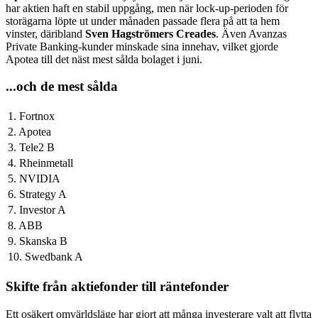
har aktien haft en stabil uppgång, men när lock-up-perioden för
storägarna löpte ut under månaden passade flera på att ta hem
vinster, däribland
Sven Hagströmers Creades
. Även Avanzas
Private Banking-kunder minskade sina innehav, vilket gjorde
Apotea till det näst mest sålda bolaget i juni.
...och de mest sålda
1. Fortnox
2. Apotea
3. Tele2 B
4. Rheinmetall
5. NVIDIA
6. Strategy A
7. Investor A
8. ABB
9. Skanska B
10. Swedbank A
Skifte från aktiefonder till räntefonder
Ett osäkert omvärldsläge har gjort att många investerare valt att flytta