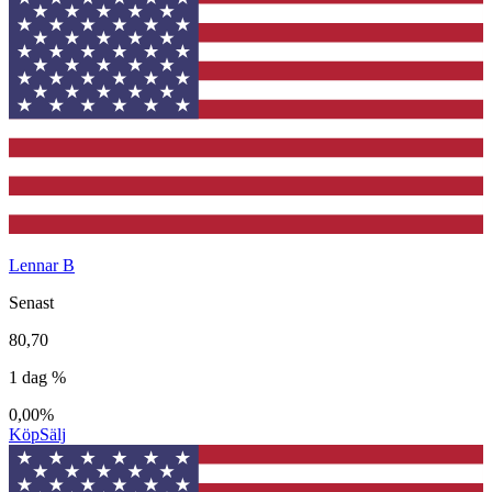
Lennar B
Senast
80,70
1 dag %
0,00%
Köp
Sälj