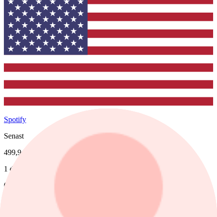
Spotify
Senast
499,94
1 dag %
0,00%
Köp
Sälj