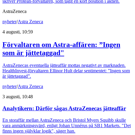
skriver Protean-förvaltaren, som tagit en kort position i aktien.
AstraZeneca
nyheter
/
Astra Zeneca
4 augusti, 10:59
Förvaltaren om Astra-affären: ”Ingen
som är jättetaggad"
AstraZenecas eventuella jätteaffär mottas negativt av marknaden.
HealthInvest-förvaltaren Ellinor Hult delar sentimentet: ”Ingen som
är jättetaggad”.
nyheter
/
Astra Zeneca
3 augusti, 10:48
Analytikern: Därför sågas AstraZenecas jätteaffär
En storaffär mellan AstraZeneca och Bristol Myers Squibb skulle
vara anmärkningsvärd, enligt Johan Unnérus på SB1 Markets. "Det
finns ingen självklar logik", säger han.