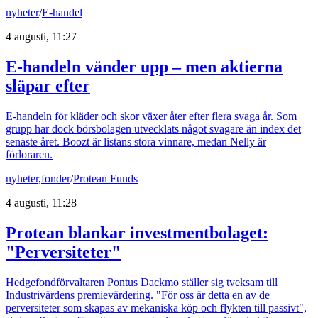
nyheter
/
E-handel
4 augusti, 11:27
E-handeln vänder upp – men aktierna
släpar efter
E-handeln för kläder och skor växer åter efter flera svaga år. Som
grupp har dock börsbolagen utvecklats något svagare än index det
senaste året. Boozt är listans stora vinnare, medan Nelly är
förloraren.
nyheter
,
fonder
/
Protean Funds
4 augusti, 11:28
Protean blankar investmentbolaget:
"Perversiteter"
Hedgefondförvaltaren Pontus Dackmo ställer sig tveksam till
Industrivärdens premievärdering. "För oss är detta en av de
perversiteter som skapas av mekaniska köp och flykten till passivt",