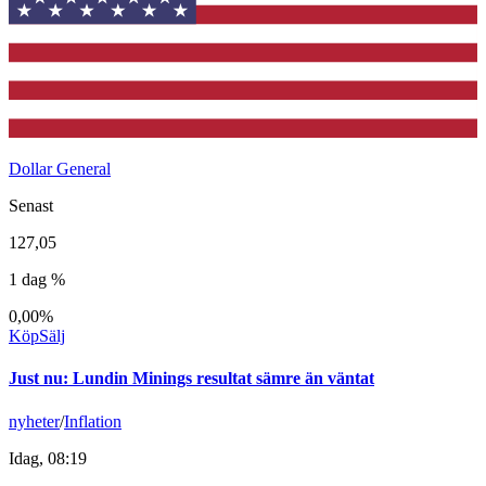
Dollar General
Senast
127,05
1 dag %
0,00%
Köp
Sälj
Just nu
:
Lundin Minings resultat sämre än väntat
nyheter
/
Inflation
Idag, 08:19