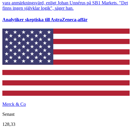
vara anmärkningsvärd, enligt Johan Unnérus på SB1 Markets. "Det
finns ingen självklar logik", säger han.
Analytiker skeptiska till AstraZeneca-affär
Merck & Co
Senast
128,33