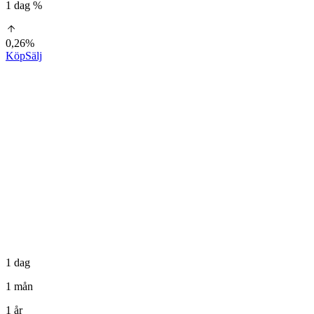
1 dag %
0,26%
Köp
Sälj
1 dag
1 mån
1 år