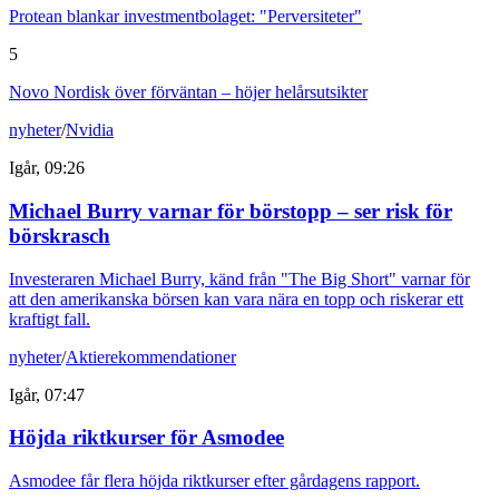
Protean blankar investmentbolaget: "Perversiteter"
5
Novo Nordisk över förväntan – höjer helårsutsikter
nyheter
/
Nvidia
Igår, 09:26
Michael Burry varnar för börstopp – ser risk för
börskrasch
Investeraren Michael Burry, känd från "The Big Short" varnar för
att den amerikanska börsen kan vara nära en topp och riskerar ett
kraftigt fall.
nyheter
/
Aktierekommendationer
Igår, 07:47
Höjda riktkurser för Asmodee
Asmodee får flera höjda riktkurser efter gårdagens rapport.