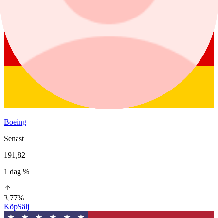
Boeing
Senast
191,82
1 dag %
3,77%
Köp
Sälj