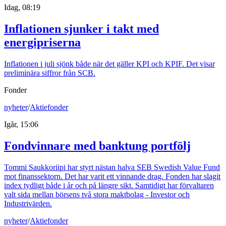
Idag, 08:19
Inflationen sjunker i takt med
energipriserna
Inflationen i juli sjönk både när det gäller KPI och KPIF. Det visar
preliminära siffror från SCB.
Fonder
nyheter
/
Aktiefonder
Igår, 15:06
Fondvinnare med banktung portfölj
Tommi Saukkoriipi har styrt nästan halva SEB Swedish Value Fund
mot finanssektorn. Det har varit ett vinnande drag. Fonden har slagit
index tydligt både i år och på längre sikt. Samtidigt har förvaltaren
valt sida mellan börsens två stora maktbolag - Investor och
Industrivärden.
nyheter
/
Aktiefonder