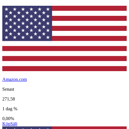
Amazon.com
Senast
271,58
1 dag %
0,00%
Köp
Sälj