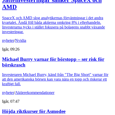
Jätteinvesteringar sänker SpaceX och
AMD
SpaceX och AMD slog analytikernas förväntningar i det andra
kvartalet. Ändå föll båda aktierna omkring 8% i efterhandeln.
Investerarna tycks i stället fokusera på bolagens snabbt växande
investeringar.
nyheter
/
Nvidia
Igår, 09:26
Michael Burry varnar för börstopp – ser risk för
börskrasch
Investeraren Michael Burry, känd från "The Big Short" varnar för
att den amerikanska börsen kan vara nära en topp och riskerar ett
kraftigt fall.
nyheter
/
Aktierekommendationer
Igår, 07:47
Höjda riktkurser för Asmodee