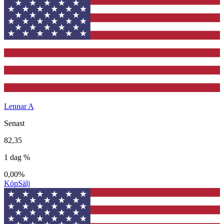
Lennar A
Senast
82,35
1 dag %
0,00%
Köp
Sälj