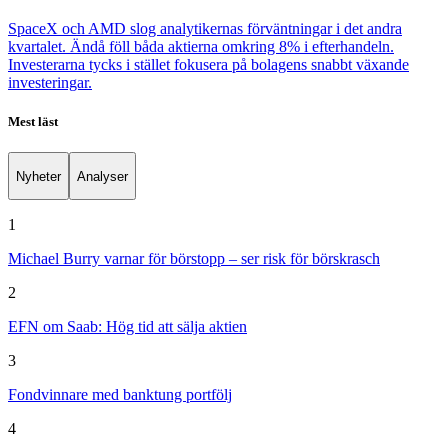
SpaceX och AMD slog analytikernas förväntningar i det andra
kvartalet. Ändå föll båda aktierna omkring 8% i efterhandeln.
Investerarna tycks i stället fokusera på bolagens snabbt växande
investeringar.
Mest läst
Nyheter
Analyser
1
Michael Burry varnar för börstopp – ser risk för börskrasch
2
EFN om Saab: Hög tid att sälja aktien
3
Fondvinnare med banktung portfölj
4