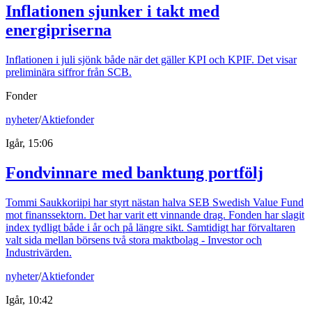
Inflationen sjunker i takt med
energipriserna
Inflationen i juli sjönk både när det gäller KPI och KPIF. Det visar
preliminära siffror från SCB.
Fonder
nyheter
/
Aktiefonder
Igår, 15:06
Fondvinnare med banktung portfölj
Tommi Saukkoriipi har styrt nästan halva SEB Swedish Value Fund
mot finanssektorn. Det har varit ett vinnande drag. Fonden har slagit
index tydligt både i år och på längre sikt. Samtidigt har förvaltaren
valt sida mellan börsens två stora maktbolag - Investor och
Industrivärden.
nyheter
/
Aktiefonder
Igår, 10:42