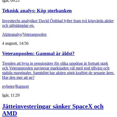
Igår, 09:21
Teknisk analys: Köp storbanken
Investtechs analytiker David Östblad lyfter fram två köpvärda aktier
och säljstämplar en.
Aktieanalys
/
Veteranpoolen
4 augusti, 14:56
Veteranpoolen: Gammal är äldst?
Trenden att hyra in pensionärer för olika uppdrag är fortsatt stark
och Veteranpoolen navigerar marknaden väl med god tillväxt och
stabila marginaler. Samtidigt har aktien stigit kraftigt de senaste åren.
Har den mer att ge?
nyheter
/
Rapport
Igår, 11:29
Jätteinvesteringar sänker SpaceX och
AMD