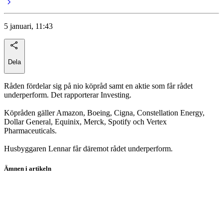
5 januari, 11:43
Dela
Råden fördelar sig på nio köpråd samt en aktie som får rådet
underperform. Det rapporterar Investing.
Köpråden gäller Amazon, Boeing, Cigna, Constellation Energy,
Dollar General, Equinix, Merck, Spotify och Vertex
Pharmaceuticals.
Husbyggaren Lennar får däremot rådet underperform.
Ämnen i artikeln
Merck & Co
Amazon.com
Spotify