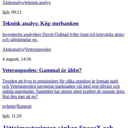
Aktieanalys
/
teknisk-analys
Igår, 09:21
Teknisk analys: Köp storbanken
Investtechs analytiker David Östblad lyfter fram två köpvärda aktier
och säljstämplar en.
Aktieanalys
/
Veteranpoolen
4 augusti, 14:56
Veteranpoolen: Gammal är äldst?
Trenden att hyra in pensionärer för olika uppdrag är fortsatt stark
och Veteranpoolen navigerar marknaden väl med god tillväxt och
stabila marginaler. Samtidigt har aktien stigit kraftigt de senaste åren.
Har den mer att ge?
nyheter
/
Rapport
Igår, 11:29