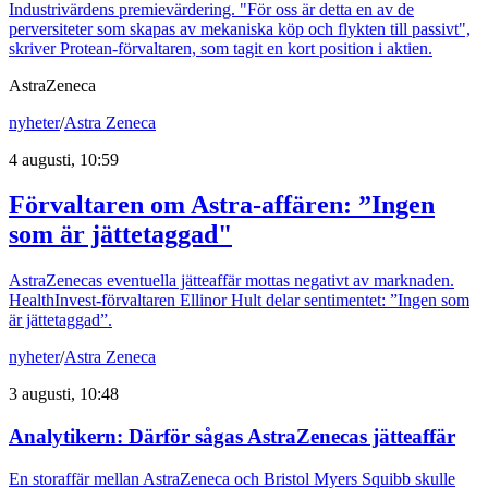
Industrivärdens premievärdering. "För oss är detta en av de
perversiteter som skapas av mekaniska köp och flykten till passivt",
skriver Protean-förvaltaren, som tagit en kort position i aktien.
AstraZeneca
nyheter
/
Astra Zeneca
4 augusti, 10:59
Förvaltaren om Astra-affären: ”Ingen
som är jättetaggad"
AstraZenecas eventuella jätteaffär mottas negativt av marknaden.
HealthInvest-förvaltaren Ellinor Hult delar sentimentet: ”Ingen som
är jättetaggad”.
nyheter
/
Astra Zeneca
3 augusti, 10:48
Analytikern: Därför sågas AstraZenecas jätteaffär
En storaffär mellan AstraZeneca och Bristol Myers Squibb skulle