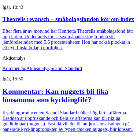
Igår, 10:42
Theorells revansch – småbolagsfonden kör om index
Efter flera år av motvind har Henrietta Theorells småbolagsfond fått
upp farten. Under årets första sex månader slog fonden sitt
jämförelseindex med 5,6 procentenheter. Hon har också plockat in
ett nytt finskt bolag i portföljen.
Aktieanalys
Kommentar
,
Aktieanalys
/
Scandi Standard
Igår, 15:50
Kommentar: Kan nuggets bli lika
lönsamma som kycklingfilé?
Kycklingproducenten Scandi Standard håller hög fart i affärerna.
Bredden är uppfriskande och flera av affärerna kan bli riktiga
guldklimpar (nuggets). Fast då vill det till att just storsatsningen på
panerade kycklingprodukter, av typen chicken nuggets, blir lönsam.