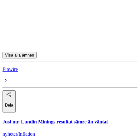
Amazon.com
Spotify
Boeing
Lennar
Visa alla ämnen
Finwire
Dela
Just nu
:
Lundin Minings resultat sämre än väntat
nyheter
/
Inflation