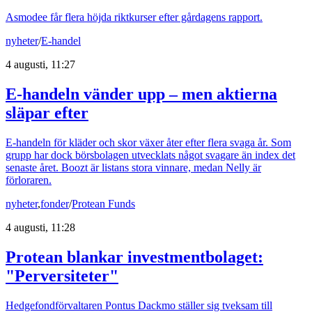
Asmodee får flera höjda riktkurser efter gårdagens rapport.
nyheter
/
E-handel
4 augusti, 11:27
E-handeln vänder upp – men aktierna
släpar efter
E-handeln för kläder och skor växer åter efter flera svaga år. Som
grupp har dock börsbolagen utvecklats något svagare än index det
senaste året. Boozt är listans stora vinnare, medan Nelly är
förloraren.
nyheter
,
fonder
/
Protean Funds
4 augusti, 11:28
Protean blankar investmentbolaget:
"Perversiteter"
Hedgefondförvaltaren Pontus Dackmo ställer sig tveksam till