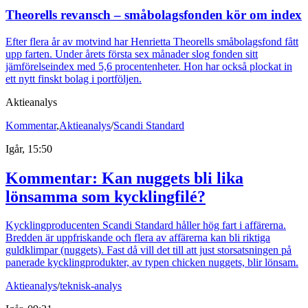
Theorells revansch – småbolagsfonden kör om index
Efter flera år av motvind har Henrietta Theorells småbolagsfond fått
upp farten. Under årets första sex månader slog fonden sitt
jämförelseindex med 5,6 procentenheter. Hon har också plockat in
ett nytt finskt bolag i portföljen.
Aktieanalys
Kommentar
,
Aktieanalys
/
Scandi Standard
Igår, 15:50
Kommentar: Kan nuggets bli lika
lönsamma som kycklingfilé?
Kycklingproducenten Scandi Standard håller hög fart i affärerna.
Bredden är uppfriskande och flera av affärerna kan bli riktiga
guldklimpar (nuggets). Fast då vill det till att just storsatsningen på
panerade kycklingprodukter, av typen chicken nuggets, blir lönsam.
Aktieanalys
/
teknisk-analys