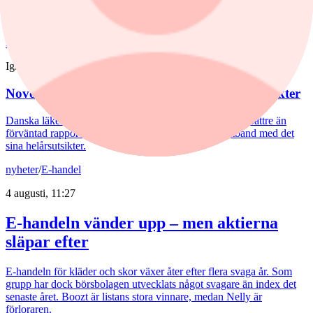
egenutgivna spel ökar 2%. ”Tillväxten kommer från alla håll”, säger
VD Thomas Koegler till Placera.
nyheter
/
Novo Nordisk ADR
Igår, 08:33
Novo Nordisk över förväntan – höjer helårsutsikter
Danska läkemedelsbolaget Novo Nordisk redovisar en bättre än
förväntad rapport för andra kvartalet och höjer i samband med det
sina helårsutsikter.
nyheter
/
E-handel
4 augusti, 11:27
E-handeln vänder upp – men aktierna
släpar efter
E-handeln för kläder och skor växer åter efter flera svaga år. Som
grupp har dock börsbolagen utvecklats något svagare än index det
senaste året. Boozt är listans stora vinnare, medan Nelly är
förloraren.