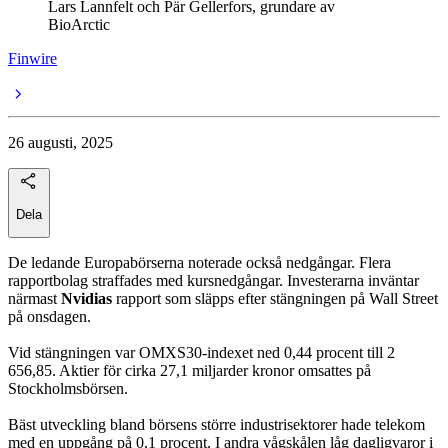
Lars Lannfelt och Pär Gellerfors, grundare av
BioArctic
Finwire
26 augusti, 2025
Dela
De ledande Europabörserna noterade också nedgångar. Flera
rapportbolag straffades med kursnedgångar. Investerarna inväntar
närmast
Nvidias
rapport som släpps efter stängningen på Wall Street
på onsdagen.
Vid stängningen var OMXS30-indexet ned 0,44 procent till 2
656,85. Aktier för cirka 27,1 miljarder kronor omsattes på
Stockholmsbörsen.
Bäst utveckling bland börsens större industrisektorer hade telekom
med en uppgång på 0,1 procent. I andra vågskålen låg dagligvaror i