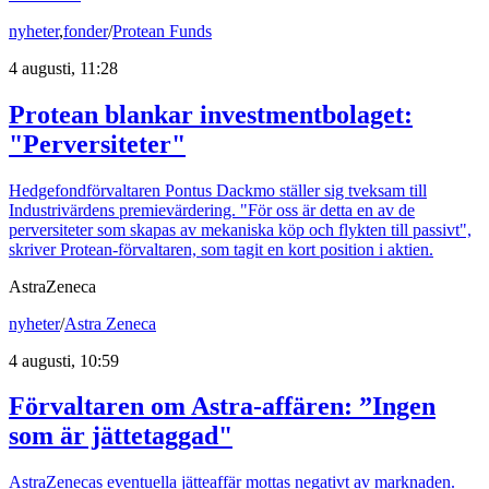
nyheter
,
fonder
/
Protean Funds
4 augusti, 11:28
Protean blankar investmentbolaget:
"Perversiteter"
Hedgefondförvaltaren Pontus Dackmo ställer sig tveksam till
Industrivärdens premievärdering. "För oss är detta en av de
perversiteter som skapas av mekaniska köp och flykten till passivt",
skriver Protean-förvaltaren, som tagit en kort position i aktien.
AstraZeneca
nyheter
/
Astra Zeneca
4 augusti, 10:59
Förvaltaren om Astra-affären: ”Ingen
som är jättetaggad"
AstraZenecas eventuella jätteaffär mottas negativt av marknaden.