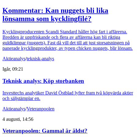
Kommentar: Kan nuggets bli lika
lönsamma som kycklingfilé?
Kycklingproducenten Scandi Standard håller hög fart i affärerna.
Bredden är uppfriskande och flera av affärerna kan bli riktiga
guldklimpar (nuggets). Fast då vill det till att just storsatsningen på
panerade kycklingprodukter, av typen chicken nuggets, blir lönsam.
Aktieanalys
/
teknisk-analys
Igår, 09:21
Teknisk analys: Köp storbanken
Investtechs analytiker David Östblad lyfter fram två köpvärda aktier
och säljstämplar en.
Aktieanalys
/
Veteranpoolen
4 augusti, 14:56
Veteranpoolen: Gammal är äldst?