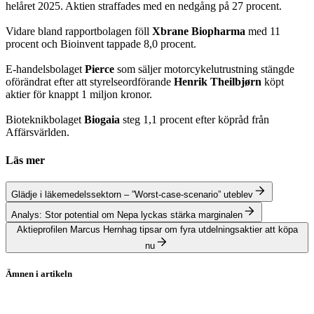
helåret 2025. Aktien straffades med en nedgång på 27 procent.
Vidare bland rapportbolagen föll
Xbrane Biopharma
med 11
procent och Bioinvent tappade 8,0 procent.
E-handelsbolaget
Pierce
som säljer motorcykelutrustning stängde
oförändrat efter att styrelseordförande
Henrik Theilbjørn
köpt
aktier för knappt 1 miljon kronor.
Bioteknikbolaget
Biogaia
steg 1,1 procent efter köpråd från
Affärsvärlden.
Läs mer
Glädje i läkemedelssektorn – ”Worst-case-scenario” uteblev
Analys: Stor potential om Nepa lyckas stärka marginalen
Aktieprofilen Marcus Hernhag tipsar om fyra utdelningsaktier att köpa
nu
Ämnen i artikeln
Stockholmsbörsen
Gaming Innovation Group