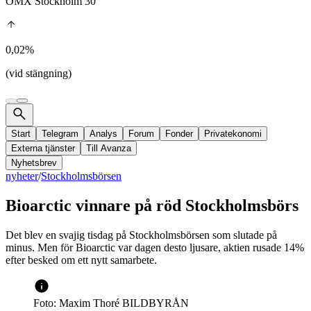
OMX Stockholm 30
0,02%
(vid stängning)
Start
Telegram
Analys
Forum
Fonder
Privatekonomi
Externa tjänster
Till Avanza
Nyhetsbrev
nyheter
/
Stockholmsbörsen
Bioarctic vinnare på röd Stockholmsbörs
Det blev en svajig tisdag på Stockholmsbörsen som slutade på
minus. Men för Bioarctic var dagen desto ljusare, aktien rusade 14%
efter besked om ett nytt samarbete.
Foto: Maxim Thoré BILDBYRÅN