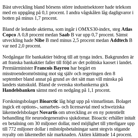
Bäst utveckling bland börsens större industrisektorer hade telekom
med en uppgång på 0,1 procent. I andra vågskålen låg dagligvaror i
botten på minus 1,7 procent.
Bland de ledande aktierna, som ingår i OMXS30-index, steg
Atlas
Copco
A 0,8 procent medan
Saab
B var upp 0,7 procent. Sämst
utveckling hade
Nibe
B med minus 2,5 procent medan
Addtech
B
var ned 2,0 procent.
Nedgångar för bankaktier bidrog till att tynga index. Bakgrunden är
att franska bankaktier faller till följd av det politiska kaoset i landet.
Premiärminister
Francois Bayrou
har begärt en
misstroendeomröstning mot sig själv och regeringen den 8
september bland annat på grund av det sätt man vill minska på
landets statsskuld. Bland de svenska storbankerna gick
Handelsbanken
sämst med en nedgång på 1,1 procent.
Forskningsbolaget
Bioarctic
låg högt upp på vinnarlistan. Bolaget
ingick ett options-, samarbets- och licensavtal med schweiziska
läkemedelsbolaget
Novartis
om utveckling av en ny potentiellt
behandling för neurodegenerativa sjukdomar. Bioactic erhåller initalt
en betalning om 30 miljoner dollar, med möjlighet till ytterligare upp
till 772 miljoner dollar i milstolpsbetalningar samt stegvis stigande
royalty om läkemedlet når marknaden. Aktien klättrade 14 procent.