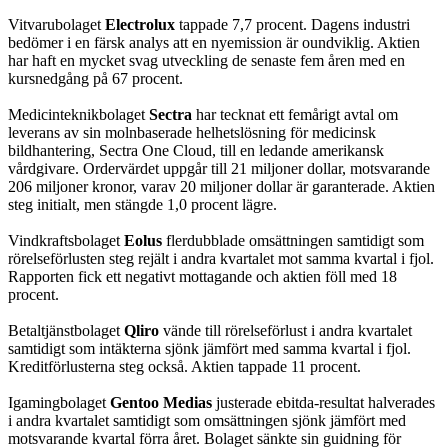
Vitvarubolaget
Electrolux
tappade 7,7 procent. Dagens industri
bedömer i en färsk analys att en nyemission är oundviklig. Aktien
har haft en mycket svag utveckling de senaste fem åren med en
kursnedgång på 67 procent.
Medicinteknikbolaget
Sectra
har tecknat ett femårigt avtal om
leverans av sin molnbaserade helhetslösning för medicinsk
bildhantering, Sectra One Cloud, till en ledande amerikansk
vårdgivare. Ordervärdet uppgår till 21 miljoner dollar, motsvarande
206 miljoner kronor, varav 20 miljoner dollar är garanterade. Aktien
steg initialt, men stängde 1,0 procent lägre.
Vindkraftsbolaget
Eolus
flerdubblade omsättningen samtidigt som
rörelseförlusten steg rejält i andra kvartalet mot samma kvartal i fjol.
Rapporten fick ett negativt mottagande och aktien föll med 18
procent.
Betaltjänstbolaget
Qliro
vände till rörelseförlust i andra kvartalet
samtidigt som intäkterna sjönk jämfört med samma kvartal i fjol.
Kreditförlusterna steg också. Aktien tappade 11 procent.
Igamingbolaget
Gentoo Medias
justerade ebitda-resultat halverades
i andra kvartalet samtidigt som omsättningen sjönk jämfört med
motsvarande kvartal förra året. Bolaget sänkte sin guidning för