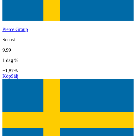
Pierce Group
Senast
9,99
1 dag %
−1,87%
Köp
Sälj