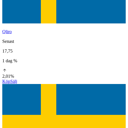
Qliro
Senast
17,75
1 dag %
2,01%
Köp
Sälj