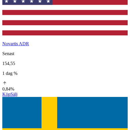
Novartis ADR
Senast
154,55
1 dag %
0,84%
Köp
Sälj