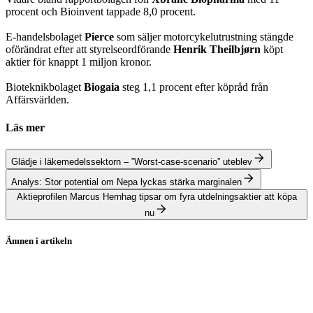
procent och Bioinvent tappade 8,0 procent.
E-handelsbolaget
Pierce
som säljer motorcykelutrustning stängde
oförändrat efter att styrelseordförande
Henrik Theilbjørn
köpt
aktier för knappt 1 miljon kronor.
Bioteknikbolaget
Biogaia
steg 1,1 procent efter köpråd från
Affärsvärlden.
Läs mer
Glädje i läkemedelssektorn – ”Worst-case-scenario” uteblev
Analys: Stor potential om Nepa lyckas stärka marginalen
Aktieprofilen Marcus Hernhag tipsar om fyra utdelningsaktier att köpa
nu
Ämnen i artikeln
Stockholmsbörsen
Gaming Innovation Group
Pierce