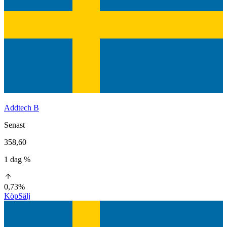
Addtech B
Senast
358,60
1 dag %
0,73%
Köp
Sälj