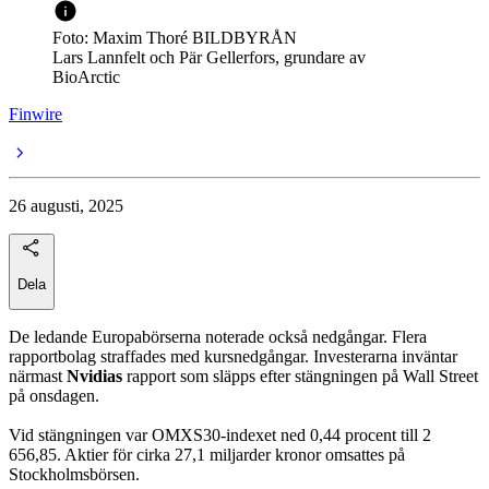
Foto: Maxim Thoré BILDBYRÅN
Lars Lannfelt och Pär Gellerfors, grundare av
BioArctic
Finwire
26 augusti, 2025
Dela
De ledande Europabörserna noterade också nedgångar. Flera
rapportbolag straffades med kursnedgångar. Investerarna inväntar
närmast
Nvidias
rapport som släpps efter stängningen på Wall Street
på onsdagen.
Vid stängningen var OMXS30-indexet ned 0,44 procent till 2
656,85. Aktier för cirka 27,1 miljarder kronor omsattes på
Stockholmsbörsen.