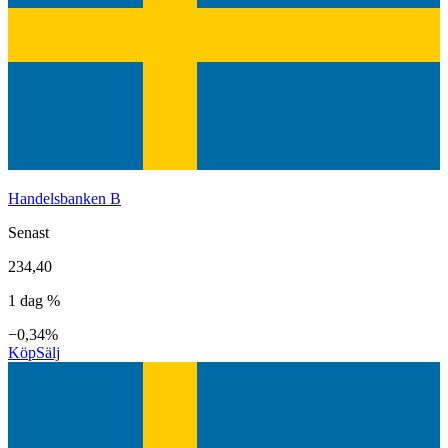
Handelsbanken B
Senast
234,40
1 dag %
−0,34%
Köp
Sälj