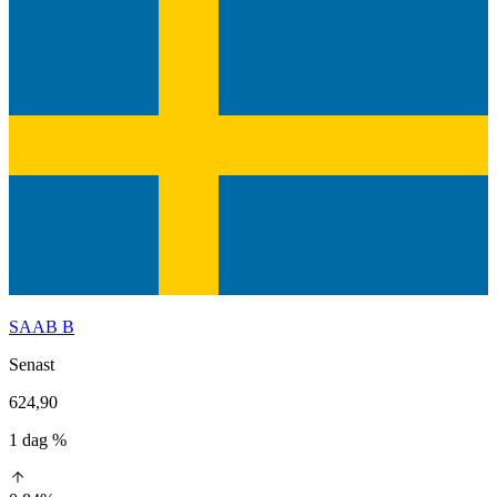
SAAB B
Senast
624,90
1 dag %