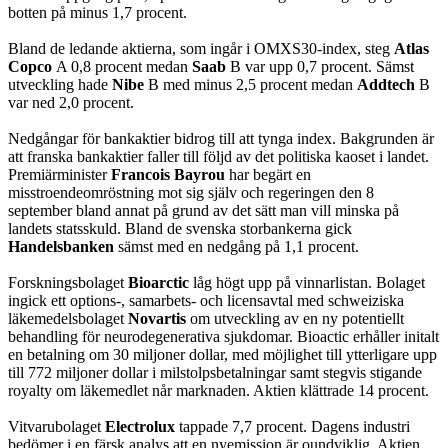
botten på minus 1,7 procent.
Bland de ledande aktierna, som ingår i OMXS30-index, steg
Atlas
Copco
A 0,8 procent medan
Saab
B var upp 0,7 procent. Sämst
utveckling hade
Nibe
B med minus 2,5 procent medan
Addtech
B
var ned 2,0 procent.
Nedgångar för bankaktier bidrog till att tynga index. Bakgrunden är
att franska bankaktier faller till följd av det politiska kaoset i landet.
Premiärminister
Francois Bayrou
har begärt en
misstroendeomröstning mot sig själv och regeringen den 8
september bland annat på grund av det sätt man vill minska på
landets statsskuld. Bland de svenska storbankerna gick
Handelsbanken
sämst med en nedgång på 1,1 procent.
Forskningsbolaget
Bioarctic
låg högt upp på vinnarlistan. Bolaget
ingick ett options-, samarbets- och licensavtal med schweiziska
läkemedelsbolaget
Novartis
om utveckling av en ny potentiellt
behandling för neurodegenerativa sjukdomar. Bioactic erhåller initalt
en betalning om 30 miljoner dollar, med möjlighet till ytterligare upp
till 772 miljoner dollar i milstolpsbetalningar samt stegvis stigande
royalty om läkemedlet når marknaden. Aktien klättrade 14 procent.
Vitvarubolaget
Electrolux
tappade 7,7 procent. Dagens industri
bedömer i en färsk analys att en nyemission är oundviklig. Aktien