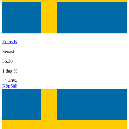
Eolus B
Senast
36,30
1 dag %
−1,49%
Köp
Sälj