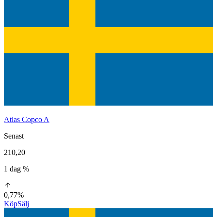
Atlas Copco A
Senast
210,20
1 dag %
0,77%
Köp
Sälj