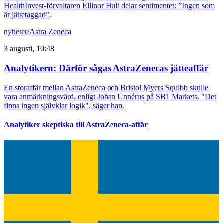
HealthInvest-förvaltaren Ellinor Hult delar sentimentet: ”Ingen som
är jättetaggad”.
nyheter
/
Astra Zeneca
3 augusti, 10:48
Analytikern: Därför sågas AstraZenecas jätteaffär
En storaffär mellan AstraZeneca och Bristol Myers Squibb skulle
vara anmärkningsvärd, enligt Johan Unnérus på SB1 Markets. "Det
finns ingen självklar logik", säger han.
Analytiker skeptiska till AstraZeneca-affär