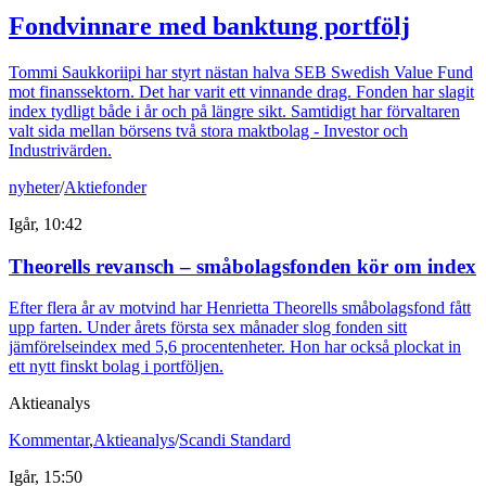
Fondvinnare med banktung portfölj
Tommi Saukkoriipi har styrt nästan halva SEB Swedish Value Fund
mot finanssektorn. Det har varit ett vinnande drag. Fonden har slagit
index tydligt både i år och på längre sikt. Samtidigt har förvaltaren
valt sida mellan börsens två stora maktbolag - Investor och
Industrivärden.
nyheter
/
Aktiefonder
Igår, 10:42
Theorells revansch – småbolagsfonden kör om index
Efter flera år av motvind har Henrietta Theorells småbolagsfond fått
upp farten. Under årets första sex månader slog fonden sitt
jämförelseindex med 5,6 procentenheter. Hon har också plockat in
ett nytt finskt bolag i portföljen.
Aktieanalys
Kommentar
,
Aktieanalys
/
Scandi Standard
Igår, 15:50