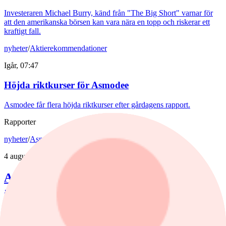
Investeraren Michael Burry, känd från "The Big Short" varnar för
att den amerikanska börsen kan vara nära en topp och riskerar ett
kraftigt fall.
nyheter
/
Aktierekommendationer
Igår, 07:47
Höjda riktkurser för Asmodee
Asmodee får flera höjda riktkurser efter gårdagens rapport.
Rapporter
nyheter
/
Asmodee
4 augusti, 14:31
Asmodees VD: ”Det här kvartalet tickar
alla boxar”
Asmodee slår analytikernas förväntningar och aktien lyfter 8% på
rapporten. Brädspel och samlarkort växer tvåsiffrigt, medan