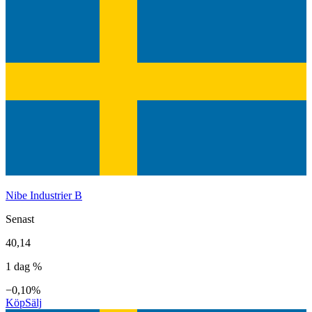
Nibe Industrier B
Senast
40,14
1 dag %
−0,10%
Köp
Sälj