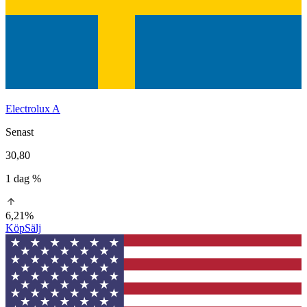
Electrolux A
Senast
30,80
1 dag %
6,21%
Köp
Sälj