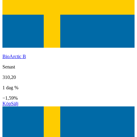
BioArctic B
Senast
310,20
1 dag %
−1,59%
Köp
Sälj