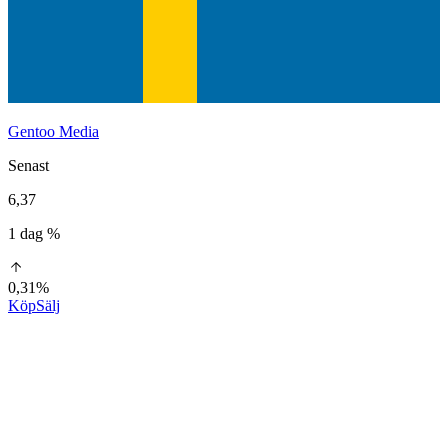
Gentoo Media
Senast
6,37
1 dag %
0,31%
Köp
Sälj