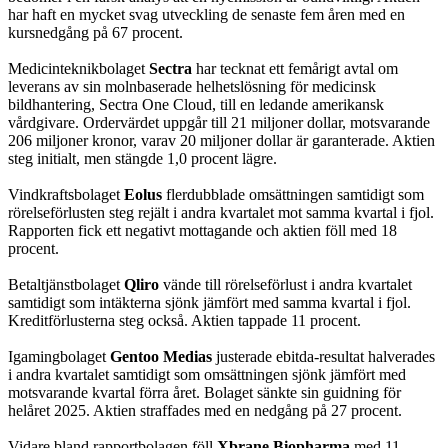
har haft en mycket svag utveckling de senaste fem åren med en
kursnedgång på 67 procent.
Medicinteknikbolaget
Sectra
har tecknat ett femårigt avtal om
leverans av sin molnbaserade helhetslösning för medicinsk
bildhantering, Sectra One Cloud, till en ledande amerikansk
vårdgivare. Ordervärdet uppgår till 21 miljoner dollar, motsvarande
206 miljoner kronor, varav 20 miljoner dollar är garanterade. Aktien
steg initialt, men stängde 1,0 procent lägre.
Vindkraftsbolaget
Eolus
flerdubblade omsättningen samtidigt som
rörelseförlusten steg rejält i andra kvartalet mot samma kvartal i fjol.
Rapporten fick ett negativt mottagande och aktien föll med 18
procent.
Betaltjänstbolaget
Qliro
vände till rörelseförlust i andra kvartalet
samtidigt som intäkterna sjönk jämfört med samma kvartal i fjol.
Kreditförlusterna steg också. Aktien tappade 11 procent.
Igamingbolaget
Gentoo Medias
justerade ebitda-resultat halverades
i andra kvartalet samtidigt som omsättningen sjönk jämfört med
motsvarande kvartal förra året. Bolaget sänkte sin guidning för
helåret 2025. Aktien straffades med en nedgång på 27 procent.
Vidare bland rapportbolagen föll
Xbrane Biopharma
med 11