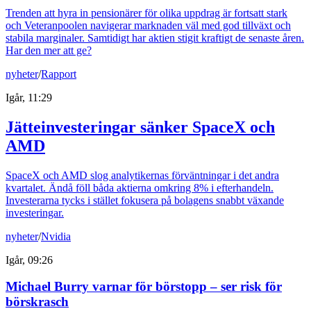
Trenden att hyra in pensionärer för olika uppdrag är fortsatt stark
och Veteranpoolen navigerar marknaden väl med god tillväxt och
stabila marginaler. Samtidigt har aktien stigit kraftigt de senaste åren.
Har den mer att ge?
nyheter
/
Rapport
Igår, 11:29
Jätteinvesteringar sänker SpaceX och
AMD
SpaceX och AMD slog analytikernas förväntningar i det andra
kvartalet. Ändå föll båda aktierna omkring 8% i efterhandeln.
Investerarna tycks i stället fokusera på bolagens snabbt växande
investeringar.
nyheter
/
Nvidia
Igår, 09:26
Michael Burry varnar för börstopp – ser risk för
börskrasch