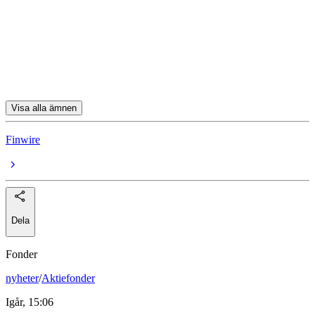
Pierce
Xbrane Biopharma
Qliro
Visa alla ämnen
Finwire
Dela
Fonder
nyheter
/
Aktiefonder
Igår, 15:06