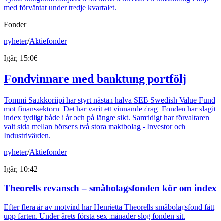
med förväntat under tredje kvartalet.
Fonder
nyheter
/
Aktiefonder
Igår, 15:06
Fondvinnare med banktung portfölj
Tommi Saukkoriipi har styrt nästan halva SEB Swedish Value Fund
mot finanssektorn. Det har varit ett vinnande drag. Fonden har slagit
index tydligt både i år och på längre sikt. Samtidigt har förvaltaren
valt sida mellan börsens två stora maktbolag - Investor och
Industrivärden.
nyheter
/
Aktiefonder
Igår, 10:42
Theorells revansch – småbolagsfonden kör om index
Efter flera år av motvind har Henrietta Theorells småbolagsfond fått
upp farten. Under årets första sex månader slog fonden sitt