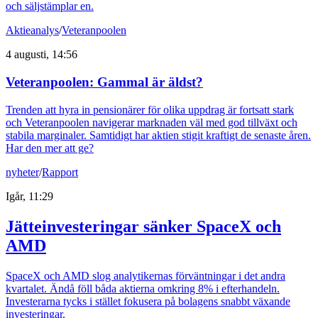
och säljstämplar en.
Aktieanalys
/
Veteranpoolen
4 augusti, 14:56
Veteranpoolen: Gammal är äldst?
Trenden att hyra in pensionärer för olika uppdrag är fortsatt stark
och Veteranpoolen navigerar marknaden väl med god tillväxt och
stabila marginaler. Samtidigt har aktien stigit kraftigt de senaste åren.
Har den mer att ge?
nyheter
/
Rapport
Igår, 11:29
Jätteinvesteringar sänker SpaceX och
AMD
SpaceX och AMD slog analytikernas förväntningar i det andra
kvartalet. Ändå föll båda aktierna omkring 8% i efterhandeln.
Investerarna tycks i stället fokusera på bolagens snabbt växande
investeringar.