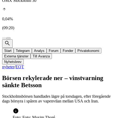
OMX Stockholm 30
0,04%
(09:20)
Start
Telegram
Analys
Forum
Fonder
Privatekonomi
Externa tjänster
Till Avanza
Nyhetsbrev
nyheter
/
EQT
Börsen rekylerade ner – vinstvarning
sänkte Betsson
Stockholmsbörsen handlades lägre på torsdagen, efter föregående
dags börsyra i spåren av vapenvilan mellan USA och Iran.
Foto: Foto: Maxim Thoré