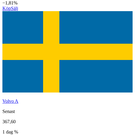
−1,81%
Köp
Sälj
Volvo A
Senast
367,60
1 dag %