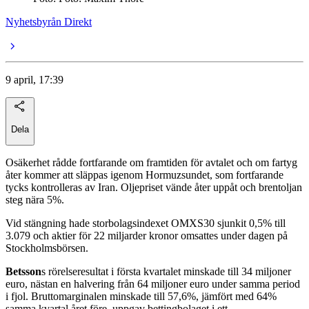
Nyhetsbyrån Direkt
9 april, 17:39
Dela
Osäkerhet rådde fortfarande om framtiden för avtalet och om fartyg
åter kommer att släppas igenom Hormuzsundet, som fortfarande
tycks kontrolleras av Iran. Oljepriset vände åter uppåt och brentoljan
steg nära 5%.
Vid stängning hade storbolagsindexet OMXS30 sjunkit 0,5% till
3.079 och aktier för 22 miljarder kronor omsattes under dagen på
Stockholmsbörsen.
Betsson
s rörelseresultat i första kvartalet minskade till 34 miljoner
euro, nästan en halvering från 64 miljoner euro under samma period
i fjol. Bruttomarginalen minskade till 57,6%, jämfört med 64%
samma kvartal året före, uppgav bettingbolaget i ett