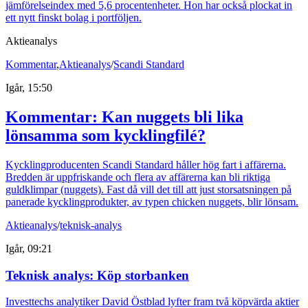
jämförelseindex med 5,6 procentenheter. Hon har också plockat in
ett nytt finskt bolag i portföljen.
Aktieanalys
Kommentar
,
Aktieanalys
/
Scandi Standard
Igår, 15:50
Kommentar: Kan nuggets bli lika
lönsamma som kycklingfilé?
Kycklingproducenten Scandi Standard håller hög fart i affärerna.
Bredden är uppfriskande och flera av affärerna kan bli riktiga
guldklimpar (nuggets). Fast då vill det till att just storsatsningen på
panerade kycklingprodukter, av typen chicken nuggets, blir lönsam.
Aktieanalys
/
teknisk-analys
Igår, 09:21
Teknisk analys: Köp storbanken
Investtechs analytiker David Östblad lyfter fram två köpvärda aktier