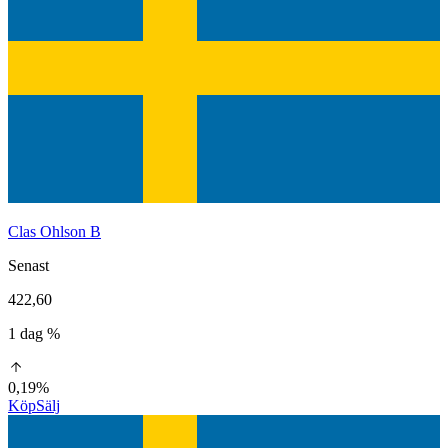
Clas Ohlson B
Senast
422,60
1 dag %
0,19%
Köp
Sälj