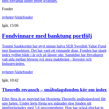
med förväntat under tredje kvartalet.
Fonder
nyheter
/
Aktiefonder
Igår, 15:06
Fondvinnare med banktung portfölj
Tommi Saukkoriipi har styrt nästan halva SEB Swedish Value Fund
mot finanssektorn. Det har varit ett vinnande drag. Fonden har slagit
index tydligt både i år och på längre sikt. Samtidigt har förvaltaren
valt sida mellan börsens två stora maktbolag - Investor och
Industrivärden.
nyheter
/
Aktiefonder
Igår, 10:42
Theorells revansch – småbolagsfonden kör om index
Efter flera år av motvind har Henrietta Theorells småbolagsfond fått
upp farten. Under årets första sex månader slog fonden sitt
jämförelseindex med 5,6 procentenheter. Hon har också plockat in