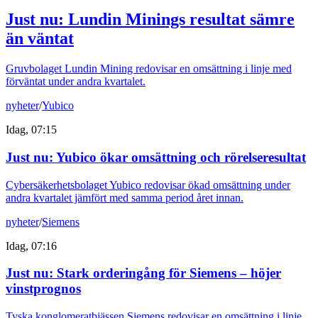
Just nu
:
Lundin Minings resultat sämre
än väntat
Gruvbolaget Lundin Mining redovisar en omsättning i linje med
förväntat under andra kvartalet.
nyheter
/
Yubico
Idag, 07:15
Just nu
:
Yubico ökar omsättning och rörelseresultat
Cybersäkerhetsbolaget Yubico redovisar ökad omsättning under
andra kvartalet jämfört med samma period året innan.
nyheter
/
Siemens
Idag, 07:16
Just nu
:
Stark orderingång för Siemens – höjer
vinstprognos
Tyska konglomeratbjässen Siemens redovisar en omsättning i linje