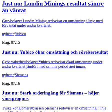
Just nu
:
Lundin Minings resultat sämre
än väntat
Gruvbolaget Lundin Mining redovisar en omsättning i linje med
förväntat under andra kvartalet.
nyheter
/
Yubico
Idag, 07:15
Just nu
:
Yubico ökar omsättning och rörelseresultat
Cybersäkerhetsbolaget Yubico redovisar ökad omsättning under
andra kvartalet jämfört med samma period året innan.
nyheter
/
Siemens
Idag, 07:16
Just nu
:
Stark orderingång för Siemens – höjer
vinstprognos
Tyska konglomeratbjässen Siemens redovisar en omsättning i linje