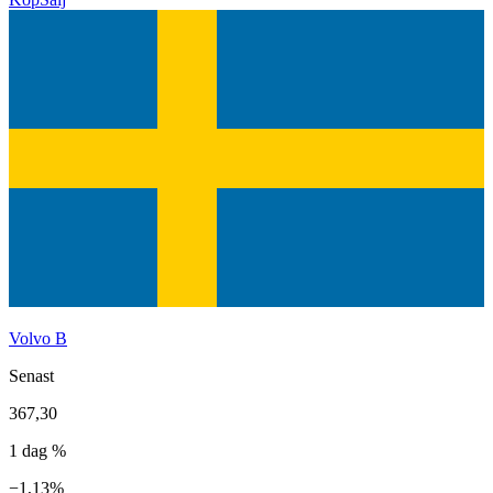
Volvo B
Senast
367,30
1 dag %
−1,13%