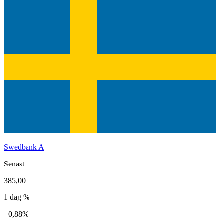
Swedbank A
Senast
385,00
1 dag %
−0,88%