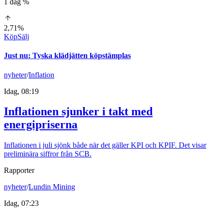
1 dag %
2,71%
Köp
Sälj
Just nu
:
Tyska klädjätten köpstämplas
nyheter
/
Inflation
Idag, 08:19
Inflationen sjunker i takt med
energipriserna
Inflationen i juli sjönk både när det gäller KPI och KPIF. Det visar
preliminära siffror från SCB.
Rapporter
nyheter
/
Lundin Mining
Idag, 07:23