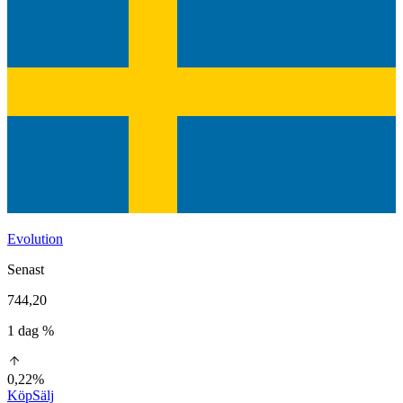
Evolution
Senast
744,20
1 dag %
0,22%
Köp
Sälj