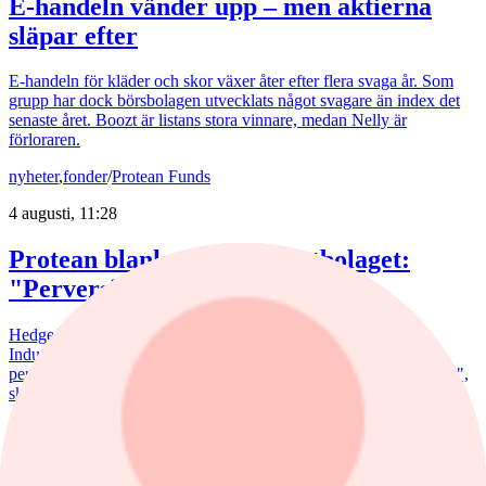
E-handeln vänder upp – men aktierna
släpar efter
E-handeln för kläder och skor växer åter efter flera svaga år. Som
grupp har dock börsbolagen utvecklats något svagare än index det
senaste året. Boozt är listans stora vinnare, medan Nelly är
förloraren.
nyheter
,
fonder
/
Protean Funds
4 augusti, 11:28
Protean blankar investmentbolaget:
"Perversiteter"
Hedgefondförvaltaren Pontus Dackmo ställer sig tveksam till
Industrivärdens premievärdering. "För oss är detta en av de
perversiteter som skapas av mekaniska köp och flykten till passivt",
skriver Protean-förvaltaren, som tagit en kort position i aktien.
AstraZeneca
nyheter
/
Astra Zeneca