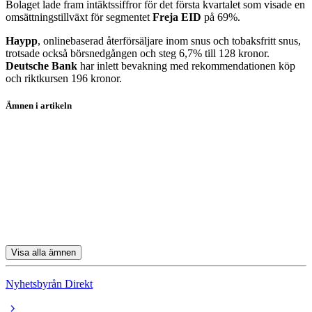
Bolaget lade fram intäktssiffror för det första kvartalet som visade en
omsättningstillväxt för segmentet
Freja EID
på 69%.
Haypp
, onlinebaserad återförsäljare inom snus och tobaksfritt snus,
trotsade också börsnedgången och steg 6,7% till 128 kronor.
Deutsche Bank
har inlett bevakning med rekommendationen köp
och riktkursen 196 kronor.
Ämnen i artikeln
EQT
Clas Ohlson
Evolution
Swedbank
Playtech Plc
Visa alla ämnen
Nyhetsbyrån Direkt