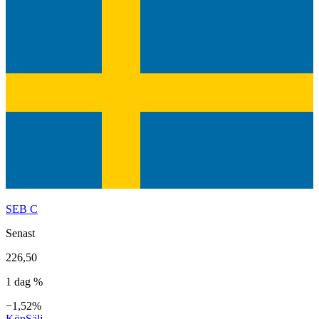
SEB C
Senast
226,50
1 dag %
−1,52%
Köp
Sälj