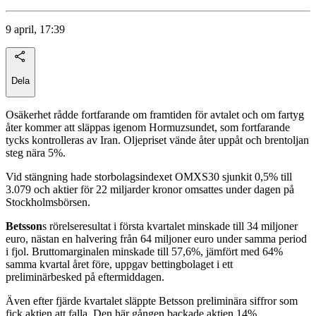
9 april, 17:39
Dela
Osäkerhet rådde fortfarande om framtiden för avtalet och om fartyg
åter kommer att släppas igenom Hormuzsundet, som fortfarande
tycks kontrolleras av Iran. Oljepriset vände åter uppåt och brentoljan
steg nära 5%.
Vid stängning hade storbolagsindexet OMXS30 sjunkit 0,5% till
3.079 och aktier för 22 miljarder kronor omsattes under dagen på
Stockholmsbörsen.
Betsson
s rörelseresultat i första kvartalet minskade till 34 miljoner
euro, nästan en halvering från 64 miljoner euro under samma period
i fjol. Bruttomarginalen minskade till 57,6%, jämfört med 64%
samma kvartal året före, uppgav bettingbolaget i ett
preliminärbesked på eftermiddagen.
Även efter fjärde kvartalet släppte Betsson preliminära siffror som
fick aktien att falla. Den här gången backade aktien 14%.