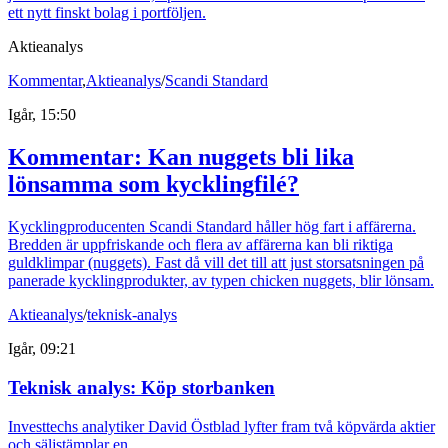
ett nytt finskt bolag i portföljen.
Aktieanalys
Kommentar
,
Aktieanalys
/
Scandi Standard
Igår, 15:50
Kommentar: Kan nuggets bli lika
lönsamma som kycklingfilé?
Kycklingproducenten Scandi Standard håller hög fart i affärerna.
Bredden är uppfriskande och flera av affärerna kan bli riktiga
guldklimpar (nuggets). Fast då vill det till att just storsatsningen på
panerade kycklingprodukter, av typen chicken nuggets, blir lönsam.
Aktieanalys
/
teknisk-analys
Igår, 09:21
Teknisk analys: Köp storbanken
Investtechs analytiker David Östblad lyfter fram två köpvärda aktier
och säljstämplar en.