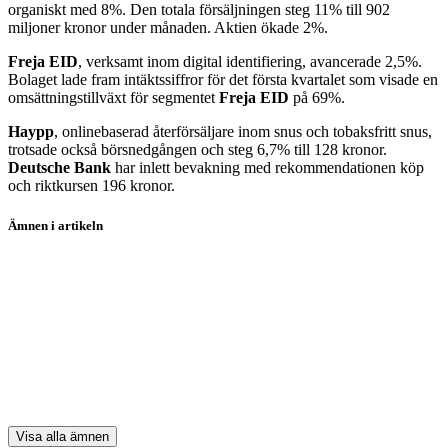
organiskt med 8%. Den totala försäljningen steg 11% till 902
miljoner kronor under månaden. Aktien ökade 2%.
Freja EID
, verksamt inom digital identifiering, avancerade 2,5%.
Bolaget lade fram intäktssiffror för det första kvartalet som visade en
omsättningstillväxt för segmentet
Freja EID
på 69%.
Haypp
, onlinebaserad återförsäljare inom snus och tobaksfritt snus,
trotsade också börsnedgången och steg 6,7% till 128 kronor.
Deutsche Bank
har inlett bevakning med rekommendationen köp
och riktkursen 196 kronor.
Ämnen i artikeln
EQT
Clas Ohlson
Evolution
Swedbank
Playtech Plc
Visa alla ämnen