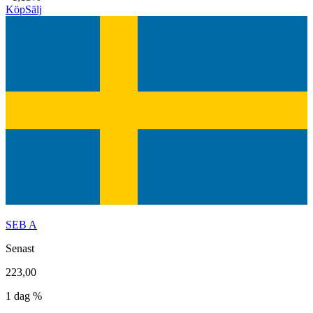
Köp
Sälj
SEB A
Senast
223,00
1 dag %