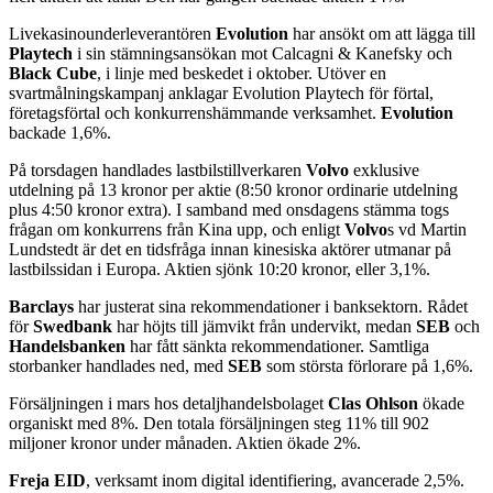
Livekasinounderleverantören
Evolution
har ansökt om att lägga till
Playtech
i sin stämningsansökan mot Calcagni & Kanefsky och
Black Cube
, i linje med beskedet i oktober. Utöver en
svartmålningskampanj anklagar Evolution Playtech för förtal,
företagsförtal och konkurrenshämmande verksamhet.
Evolution
backade 1,6%.
På torsdagen handlades lastbilstillverkaren
Volvo
exklusive
utdelning på 13 kronor per aktie (8:50 kronor ordinarie utdelning
plus 4:50 kronor extra). I samband med onsdagens stämma togs
frågan om konkurrens från Kina upp, och enligt
Volvo
s vd Martin
Lundstedt är det en tidsfråga innan kinesiska aktörer utmanar på
lastbilssidan i Europa. Aktien sjönk 10:20 kronor, eller 3,1%.
Barclays
har justerat sina rekommendationer i banksektorn. Rådet
för
Swedbank
har höjts till jämvikt från undervikt, medan
SEB
och
Handelsbanken
har fått sänkta rekommendationer. Samtliga
storbanker handlades ned, med
SEB
som största förlorare på 1,6%.
Försäljningen i mars hos detaljhandelsbolaget
Clas Ohlson
ökade
organiskt med 8%. Den totala försäljningen steg 11% till 902
miljoner kronor under månaden. Aktien ökade 2%.
Freja EID
, verksamt inom digital identifiering, avancerade 2,5%.