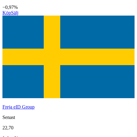
−0,97%
Köp
Sälj
Freja eID Group
Senast
22,70