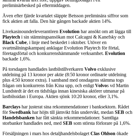
preliminärbesked på eftermiddagen.
Även efter fjärde kvartalet släppte Betsson preliminära siffror som
fick aktien att falla. Den här gången backade aktien 14%.
Livekasinounderleverantören
Evolution
har ansökt om att lägga till
Playtech
i sin stämningsansökan mot Calcagni & Kanefsky och
Black Cube
, i linje med beskedet i oktober. Utöver en
svartmålningskampanj anklagar Evolution Playtech för förtal,
företagsförtal och konkurrenshämmande verksamhet.
Evolution
backade 1,6%.
På torsdagen handlades lastbilstillverkaren
Volvo
exklusive
utdelning på 13 kronor per aktie (8:50 kronor ordinarie utdelning
plus 4:50 kronor extra). I samband med onsdagens stämma togs
frågan om konkurrens från Kina upp, och enligt
Volvo
s vd Martin
Lundstedt är det en tidsfråga innan kinesiska aktörer utmanar på
lastbilssidan i Europa. Aktien sjönk 10:20 kronor, eller 3,1%.
Barclays
har justerat sina rekommendationer i banksektorn. Rådet
för
Swedbank
har höjts till jämvikt från undervikt, medan
SEB
och
Handelsbanken
har fått sänkta rekommendationer. Samtliga
storbanker handlades ned, med
SEB
som största förlorare på 1,6%.
Försäljningen i mars hos detaljhandelsbolaget
Clas Ohlson
ökade