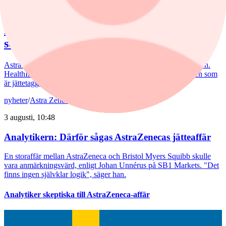
4 augusti, 10:59
Förvaltaren om Astra-affären: ”Ingen
som är jättetaggad"
AstraZenecas eventuella jätteaffär mottas negativt av marknaden.
HealthInvest-förvaltaren Ellinor Hult delar sentimentet: ”Ingen som
är jättetaggad”.
nyheter
/
Astra Zeneca
3 augusti, 10:48
Analytikern: Därför sågas AstraZenecas jätteaffär
En storaffär mellan AstraZeneca och Bristol Myers Squibb skulle
vara anmärkningsvärd, enligt Johan Unnérus på SB1 Markets. "Det
finns ingen självklar logik", säger han.
Analytiker skeptiska till AstraZeneca-affär