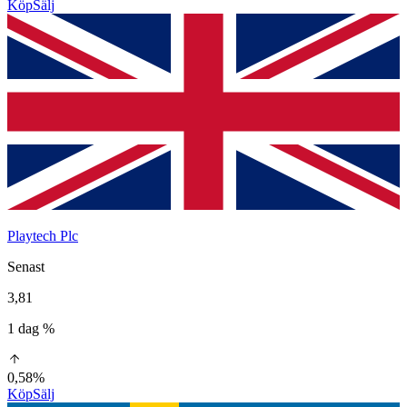
Köp
Sälj
Playtech Plc
Senast
3,81
1 dag %
0,58%
Köp
Sälj