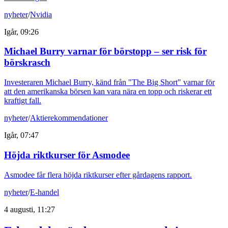
nyheter
/
Nvidia
Igår, 09:26
Michael Burry varnar för börstopp – ser risk för
börskrasch
Investeraren Michael Burry, känd från "The Big Short" varnar för
att den amerikanska börsen kan vara nära en topp och riskerar ett
kraftigt fall.
nyheter
/
Aktierekommendationer
Igår, 07:47
Höjda riktkurser för Asmodee
Asmodee får flera höjda riktkurser efter gårdagens rapport.
nyheter
/
E-handel
4 augusti, 11:27