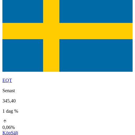
EQT
Senast
345,40
1 dag %
0,06%
Köp
Sälj