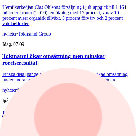
Hemfixarkedjan Clas Ohlsons försäljning i juli uppgick till 1 164
miljoner kronor (1 010), en ökning med 15 procent, varav 10
procent avser organisk tillväxt, 3 procent förvärv och 2 procent
valutaeffekter.
nyheter
/
Tokmanni Group
Idag, 07:09
Tokmanni ökar omsättning men minskar
rörelseresultat
Finska detaljhandelsbolaget Tokmanni redovisar ökad omsättning
under andra kvartalet jämfört med samma period året innan.
nyheter
/
Försvarsbolag
Igår, 17:03
Försvarsförvaltarna spår ny tillväxtfas:
”Goda förutsättningar”
De europeiska försvarsbolagen visar rekordstora orderböcker,