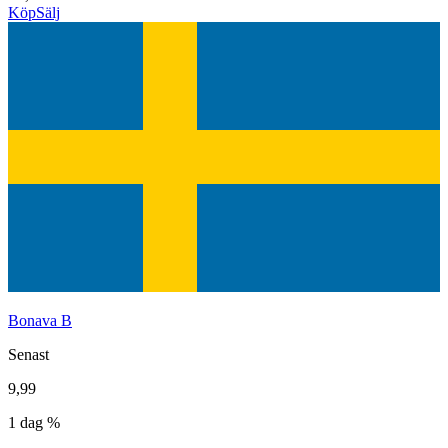
Köp
Sälj
Bonava B
Senast
9,99
1 dag %