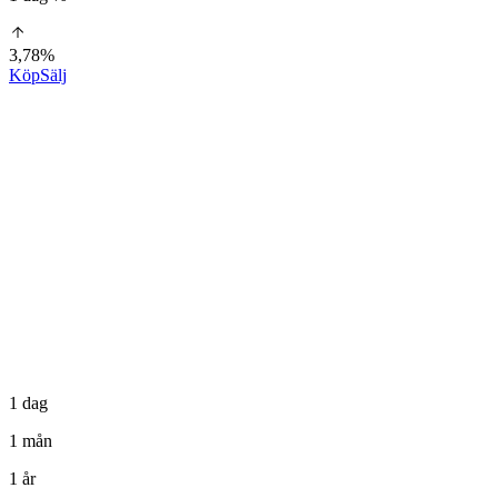
3,78%
Köp
Sälj
1 dag
1 mån
1 år