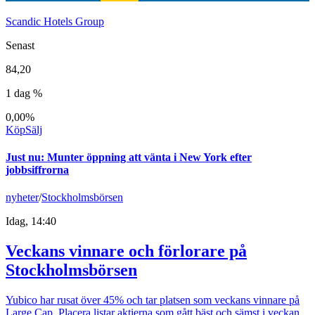
Scandic Hotels Group
Senast
84,20
1 dag %
0,00%
Köp
Sälj
Just nu
:
Munter öppning att vänta i New York efter
jobbsiffrorna
nyheter
/
Stockholmsbörsen
Idag, 14:40
Veckans vinnare och förlorare på
Stockholmsbörsen
Yubico har rusat över 45% och tar platsen som veckans vinnare på
Large Cap. Placera listar aktierna som gått bäst och sämst i veckan.