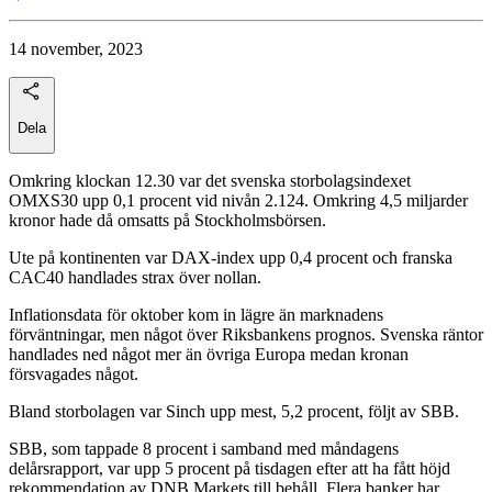
14 november, 2023
Dela
Omkring klockan 12.30 var det svenska storbolagsindexet
OMXS30 upp 0,1 procent vid nivån 2.124. Omkring 4,5 miljarder
kronor hade då omsatts på Stockholmsbörsen.
Ute på kontinenten var DAX-index upp 0,4 procent och franska
CAC40 handlades strax över nollan.
Inflationsdata för oktober kom in lägre än marknadens
förväntningar, men något över Riksbankens prognos. Svenska räntor
handlades ned något mer än övriga Europa medan kronan
försvagades något.
Bland storbolagen var Sinch upp mest, 5,2 procent, följt av SBB.
SBB, som tappade 8 procent i samband med måndagens
delårsrapport, var upp 5 procent på tisdagen efter att ha fått höjd
rekommendation av DNB Markets till behåll. Flera banker har