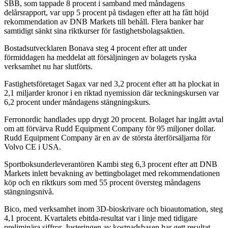
SBB, som tappade 8 procent i samband med måndagens
delårsrapport, var upp 5 procent på tisdagen efter att ha fått höjd
rekommendation av DNB Markets till behåll. Flera banker har
samtidigt sänkt sina riktkurser för fastighetsbolagsaktien.
Bostadsutvecklaren Bonava steg 4 procent efter att under
förmiddagen ha meddelat att försäljningen av bolagets ryska
verksamhet nu har slutförts.
Fastighetsföretaget Sagax var ned 3,2 procent efter att ha plockat in
2,1 miljarder kronor i en riktad nyemission där teckningskursen var
6,2 procent under måndagens stängningskurs.
Ferronordic handlades upp drygt 20 procent. Bolaget har ingått avtal
om att förvärva Rudd Equipment Company för 95 miljoner dollar.
Rudd Equipment Company är en av de största återförsäljarna för
Volvo CE i USA.
Sportboksunderleverantören Kambi steg 6,3 procent efter att DNB
Markets inlett bevakning av bettingbolaget med rekommendationen
köp och en riktkurs som med 55 procent översteg måndagens
stängningsnivå.
Bico, med verksamhet inom 3D-bioskrivare och bioautomation, steg
4,1 procent. Kvartalets ebitda-resultat var i linje med tidigare
preliminära siffror. Justeringen av kostnadsbasen har gett resultat,