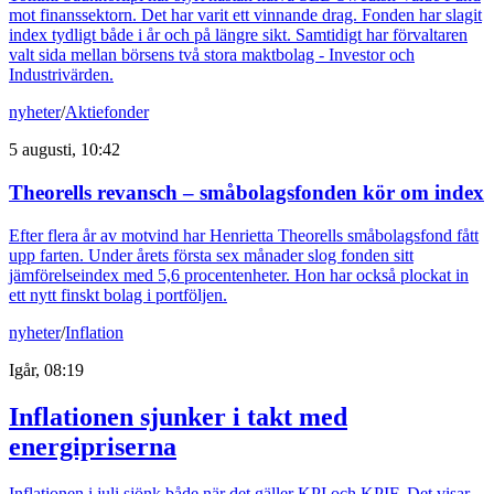
mot finanssektorn. Det har varit ett vinnande drag. Fonden har slagit
index tydligt både i år och på längre sikt. Samtidigt har förvaltaren
valt sida mellan börsens två stora maktbolag - Investor och
Industrivärden.
nyheter
/
Aktiefonder
5 augusti, 10:42
Theorells revansch – småbolagsfonden kör om index
Efter flera år av motvind har Henrietta Theorells småbolagsfond fått
upp farten. Under årets första sex månader slog fonden sitt
jämförelseindex med 5,6 procentenheter. Hon har också plockat in
ett nytt finskt bolag i portföljen.
nyheter
/
Inflation
Igår, 08:19
Inflationen sjunker i takt med
energipriserna
Inflationen i juli sjönk både när det gäller KPI och KPIF. Det visar