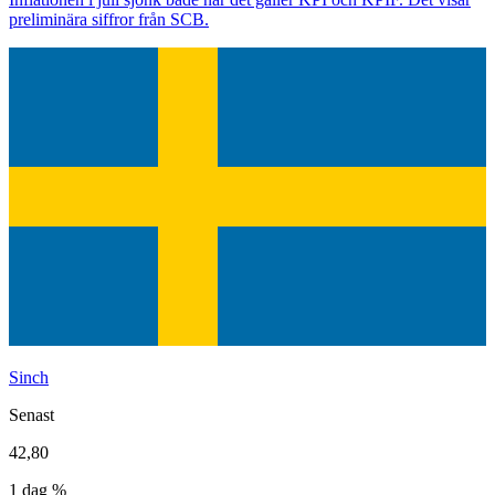
preliminära siffror från SCB.
Sinch
Senast
42,80
1 dag %