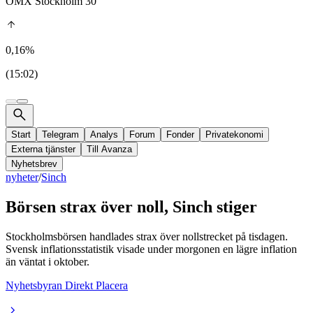
OMX Stockholm 30
0,16%
(15:02)
Start
Telegram
Analys
Forum
Fonder
Privatekonomi
Externa tjänster
Till Avanza
Nyhetsbrev
nyheter
/
Sinch
Börsen strax över noll, Sinch stiger
Stockholmsbörsen handlades strax över nollstrecket på tisdagen.
Svensk inflationsstatistik visade under morgonen en lägre inflation
än väntat i oktober.
Nyhetsbyran Direkt Placera