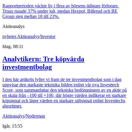
Rapportperioden väckte liv i flera av börsens tidigare förlorare.
Troax rusade 37% under juli, medan Hexpol, Billerud och BE
Group steg mellan 18 till 23%.
Aktieanalys
nyheter
,
Aktieanalys
/
Investor
Idag, 08:11
Analytikern: Tre köpvärda
investmentbolag
I den här artikeln lyfter vi fram de tre investmentbolag som i dag
uppvisar den starkaste tekniska bilden enligt vår nya Investtech
Score, som sammanfattar den tekniska bedömningen av en aktie på
en skala från –100 till +100, där högre värden indikerar en starkare
köpsignal och lägre värden en starkare säljsignal enligt Investtechs
algoritmer.
Aktieanalys
/
Nederman
Igår, 15:55