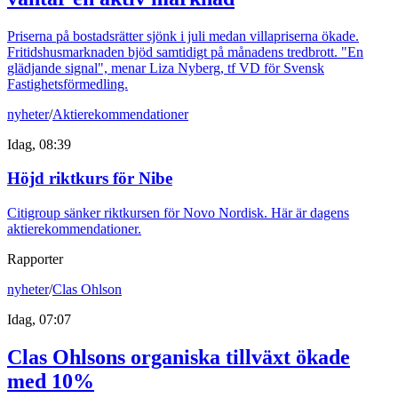
Priserna på bostadsrätter sjönk i juli medan villapriserna ökade.
Fritidshusmarknaden bjöd samtidigt på månadens tredbrott. "En
glädjande signal", menar Liza Nyberg, tf VD för Svensk
Fastighetsförmedling.
nyheter
/
Aktierekommendationer
Idag, 08:39
Höjd riktkurs för Nibe
Citigroup sänker riktkursen för Novo Nordisk. Här är dagens
aktierekommendationer.
Rapporter
nyheter
/
Clas Ohlson
Idag, 07:07
Clas Ohlsons organiska tillväxt ökade
med 10%