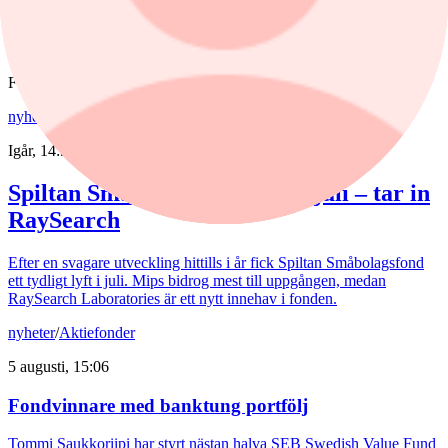
stigande omsättning och förbättrade marginaler. Enligt förvaltarna
Joakim Agerback och Shayan Heidari går nu försvarssektorn in i en
ny tillväxtfas.
Fonder
nyheter
/
Spiltan Småbolagsfond
Igår, 14:51
Spiltan Småbolagsfond lyfte i juli – tar in
RaySearch
Efter en svagare utveckling hittills i år fick Spiltan Småbolagsfond
ett tydligt lyft i juli. Mips bidrog mest till uppgången, medan
RaySearch Laboratories är ett nytt innehav i fonden.
nyheter
/
Aktiefonder
5 augusti, 15:06
Fondvinnare med banktung portfölj
Tommi Saukkoriipi har styrt nästan halva SEB Swedish Value Fund