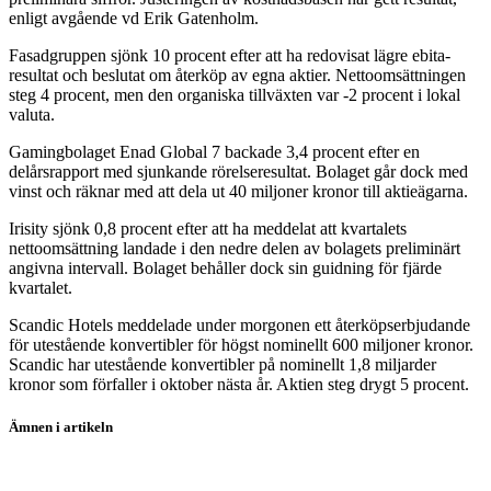
enligt avgående vd Erik Gatenholm.
Fasadgruppen sjönk 10 procent efter att ha redovisat lägre ebita-
resultat och beslutat om återköp av egna aktier. Nettoomsättningen
steg 4 procent, men den organiska tillväxten var -2 procent i lokal
valuta.
Gamingbolaget Enad Global 7 backade 3,4 procent efter en
delårsrapport med sjunkande rörelseresultat. Bolaget går dock med
vinst och räknar med att dela ut 40 miljoner kronor till aktieägarna.
Irisity sjönk 0,8 procent efter att ha meddelat att kvartalets
nettoomsättning landade i den nedre delen av bolagets preliminärt
angivna intervall. Bolaget behåller dock sin guidning för fjärde
kvartalet.
Scandic Hotels meddelade under morgonen ett återköpserbjudande
för utestående konvertibler för högst nominellt 600 miljoner kronor.
Scandic har utestående konvertibler på nominellt 1,8 miljarder
kronor som förfaller i oktober nästa år. Aktien steg drygt 5 procent.
Ämnen i artikeln
Sinch
SBB