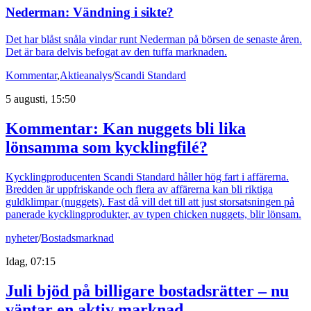
Nederman: Vändning i sikte?
Det har blåst snåla vindar runt Nederman på börsen de senaste åren.
Det är bara delvis befogat av den tuffa marknaden.
Kommentar
,
Aktieanalys
/
Scandi Standard
5 augusti, 15:50
Kommentar: Kan nuggets bli lika
lönsamma som kycklingfilé?
Kycklingproducenten Scandi Standard håller hög fart i affärerna.
Bredden är uppfriskande och flera av affärerna kan bli riktiga
guldklimpar (nuggets). Fast då vill det till att just storsatsningen på
panerade kycklingprodukter, av typen chicken nuggets, blir lönsam.
nyheter
/
Bostadsmarknad
Idag, 07:15
Juli bjöd på billigare bostadsrätter – nu
väntar en aktiv marknad