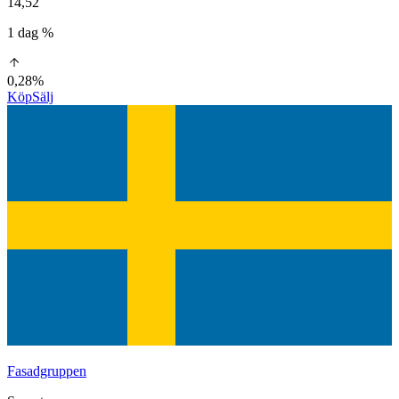
14,52
1 dag %
0,28%
Köp
Sälj
Fasadgruppen