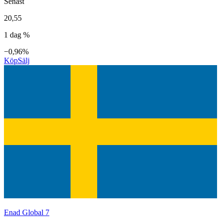
Senast
20,55
1 dag %
−0,96%
Köp
Sälj
Enad Global 7