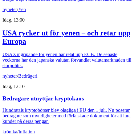
nyheter
/
Yen
Idag, 13:00
USA rycker ut för yenen – och retar upp
Europa
USA:s ingripande för yenen har retat upp ECB. De senaste
veckorna har den japanska valutan förvandlat valutamarknaden till
storpolitik.
nyheter
/
Bedrägeri
Idag, 12:10
Bedragare utnyttjar kryptokaos
Hundratals kryptobörser blev olagliga i EU den 1 juli. Nu poserar
bedragare som myndigheter med förfalskade dokument för att lura
kunder på deras pengar.
krönika
/
Inflation