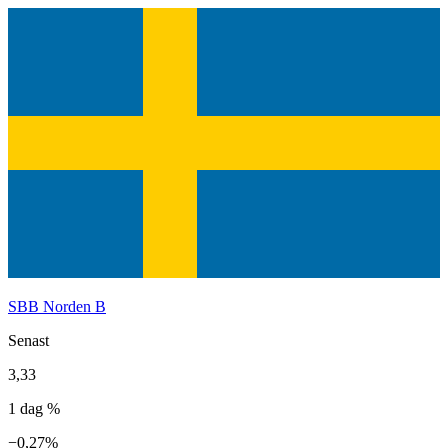
SBB Norden B
Senast
3,33
1 dag %
−0,27%