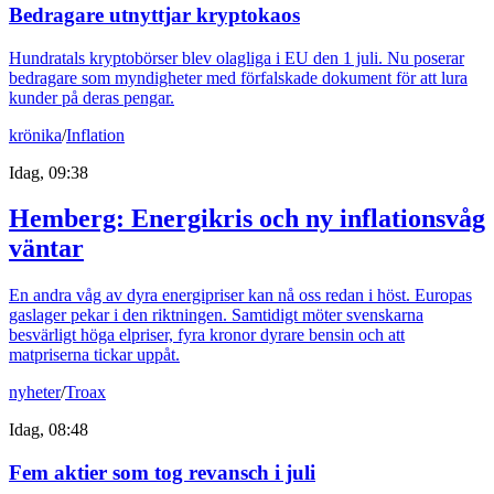
Bedragare utnyttjar kryptokaos
Hundratals kryptobörser blev olagliga i EU den 1 juli. Nu poserar
bedragare som myndigheter med förfalskade dokument för att lura
kunder på deras pengar.
krönika
/
Inflation
Idag, 09:38
Hemberg: Energikris och ny inflationsvåg
väntar
En andra våg av dyra energipriser kan nå oss redan i höst. Europas
gaslager pekar i den riktningen. Samtidigt möter svenskarna
besvärligt höga elpriser, fyra kronor dyrare bensin och att
matpriserna tickar uppåt.
nyheter
/
Troax
Idag, 08:48
Fem aktier som tog revansch i juli