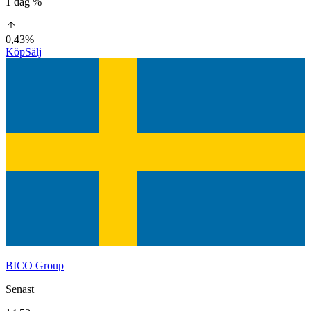
1 dag %
0,43%
Köp
Sälj
BICO Group
Senast