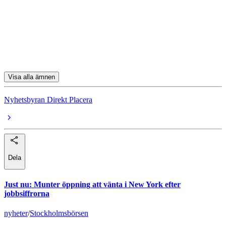
Bonava
Ferronordic
Kambi
Visa alla ämnen
Nyhetsbyran Direkt Placera
Dela
Just nu
:
Munter öppning att vänta i New York efter
jobbsiffrorna
nyheter
/
Stockholmsbörsen