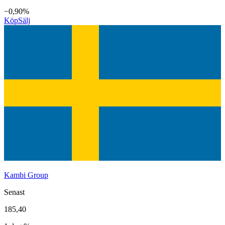
−0,90%
Köp
Sälj
Kambi Group
Senast
185,40