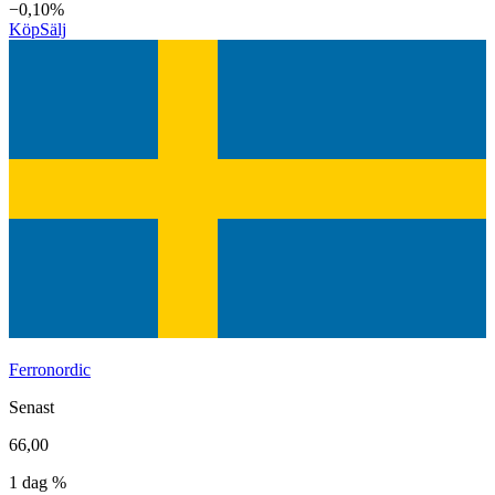
−0,10%
Köp
Sälj
Ferronordic
Senast
66,00
1 dag %