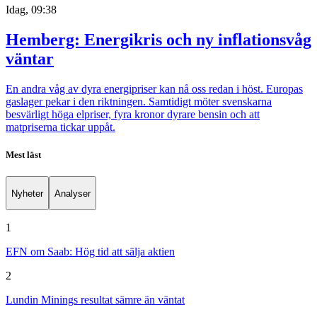
Idag, 09:38
Hemberg: Energikris och ny inflationsvåg
väntar
En andra våg av dyra energipriser kan nå oss redan i höst. Europas
gaslager pekar i den riktningen. Samtidigt möter svenskarna
besvärligt höga elpriser, fyra kronor dyrare bensin och att
matpriserna tickar uppåt.
Mest läst
Nyheter
Analyser
1
EFN om Saab: Hög tid att sälja aktien
2
Lundin Minings resultat sämre än väntat