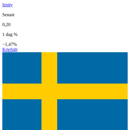
Irisity
Senast
0,20
1 dag %
−1,47%
Köp
Sälj