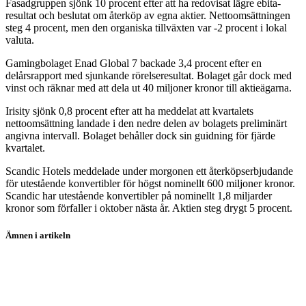
Fasadgruppen sjönk 10 procent efter att ha redovisat lägre ebita-
resultat och beslutat om återköp av egna aktier. Nettoomsättningen
steg 4 procent, men den organiska tillväxten var -2 procent i lokal
valuta.
Gamingbolaget Enad Global 7 backade 3,4 procent efter en
delårsrapport med sjunkande rörelseresultat. Bolaget går dock med
vinst och räknar med att dela ut 40 miljoner kronor till aktieägarna.
Irisity sjönk 0,8 procent efter att ha meddelat att kvartalets
nettoomsättning landade i den nedre delen av bolagets preliminärt
angivna intervall. Bolaget behåller dock sin guidning för fjärde
kvartalet.
Scandic Hotels meddelade under morgonen ett återköpserbjudande
för utestående konvertibler för högst nominellt 600 miljoner kronor.
Scandic har utestående konvertibler på nominellt 1,8 miljarder
kronor som förfaller i oktober nästa år. Aktien steg drygt 5 procent.
Ämnen i artikeln
Sinch
SBB
Bonava