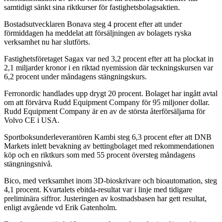
samtidigt sänkt sina riktkurser för fastighetsbolagsaktien.
Bostadsutvecklaren Bonava steg 4 procent efter att under
förmiddagen ha meddelat att försäljningen av bolagets ryska
verksamhet nu har slutförts.
Fastighetsföretaget Sagax var ned 3,2 procent efter att ha plockat in
2,1 miljarder kronor i en riktad nyemission där teckningskursen var
6,2 procent under måndagens stängningskurs.
Ferronordic handlades upp drygt 20 procent. Bolaget har ingått avtal
om att förvärva Rudd Equipment Company för 95 miljoner dollar.
Rudd Equipment Company är en av de största återförsäljarna för
Volvo CE i USA.
Sportboksunderleverantören Kambi steg 6,3 procent efter att DNB
Markets inlett bevakning av bettingbolaget med rekommendationen
köp och en riktkurs som med 55 procent översteg måndagens
stängningsnivå.
Bico, med verksamhet inom 3D-bioskrivare och bioautomation, steg
4,1 procent. Kvartalets ebitda-resultat var i linje med tidigare
preliminära siffror. Justeringen av kostnadsbasen har gett resultat,
enligt avgående vd Erik Gatenholm.