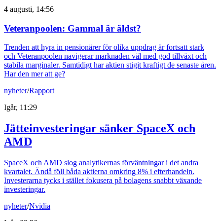
4 augusti, 14:56
Veteranpoolen: Gammal är äldst?
Trenden att hyra in pensionärer för olika uppdrag är fortsatt stark
och Veteranpoolen navigerar marknaden väl med god tillväxt och
stabila marginaler. Samtidigt har aktien stigit kraftigt de senaste åren.
Har den mer att ge?
nyheter
/
Rapport
Igår, 11:29
Jätteinvesteringar sänker SpaceX och
AMD
SpaceX och AMD slog analytikernas förväntningar i det andra
kvartalet. Ändå föll båda aktierna omkring 8% i efterhandeln.
Investerarna tycks i stället fokusera på bolagens snabbt växande
investeringar.
nyheter
/
Nvidia