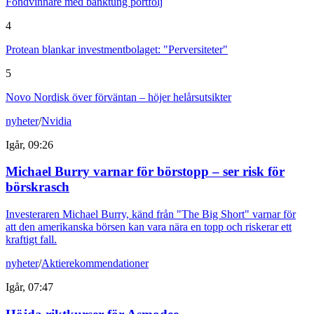
Fondvinnare med banktung portfölj
4
Protean blankar investmentbolaget: "Perversiteter"
5
Novo Nordisk över förväntan – höjer helårsutsikter
nyheter
/
Nvidia
Igår, 09:26
Michael Burry varnar för börstopp – ser risk för
börskrasch
Investeraren Michael Burry, känd från "The Big Short" varnar för
att den amerikanska börsen kan vara nära en topp och riskerar ett
kraftigt fall.
nyheter
/
Aktierekommendationer
Igår, 07:47