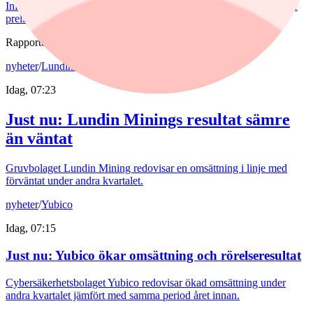
Inflationen i juli sjönk både när det gäller KPI och KPIF. Det visar
preliminära siffror från SCB.
Rapporter
nyheter
/
Lundin Mining
Idag, 07:23
Just nu
:
Lundin Minings resultat sämre
än väntat
Gruvbolaget Lundin Mining redovisar en omsättning i linje med
förväntat under andra kvartalet.
nyheter
/
Yubico
Idag, 07:15
Just nu
:
Yubico ökar omsättning och rörelseresultat
Cybersäkerhetsbolaget Yubico redovisar ökad omsättning under
andra kvartalet jämfört med samma period året innan.