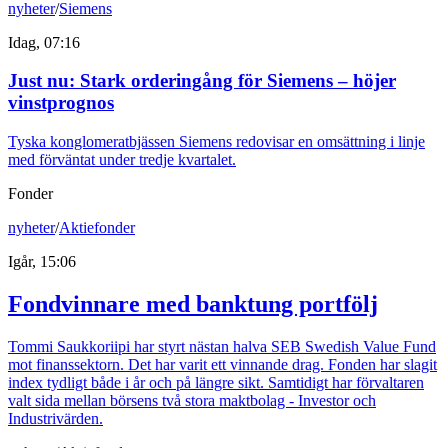
nyheter
/
Siemens
Idag, 07:16
Just nu
:
Stark orderingång för Siemens – höjer
vinstprognos
Tyska konglomeratbjässen Siemens redovisar en omsättning i linje
med förväntat under tredje kvartalet.
Fonder
nyheter
/
Aktiefonder
Igår, 15:06
Fondvinnare med banktung portfölj
Tommi Saukkoriipi har styrt nästan halva SEB Swedish Value Fund
mot finanssektorn. Det har varit ett vinnande drag. Fonden har slagit
index tydligt både i år och på längre sikt. Samtidigt har förvaltaren
valt sida mellan börsens två stora maktbolag - Investor och
Industrivärden.