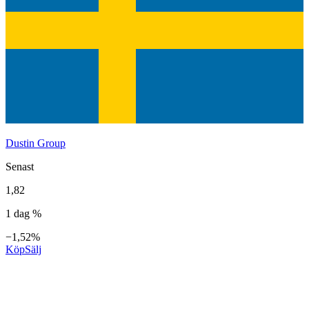
Dustin Group
Senast
1,82
1 dag %
−1,52%
Köp
Sälj