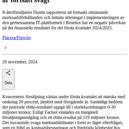
är fortsatt svagt"
It-återförsäljaren Dustin rapporterar att fortsatta utmanande
marknadsförhållanden och initiala störningar i implementeringen av
den gemensamma IT-plattformen i Benelux har en negativ påverkan
på det finansiella resultatet för det första kvartalet 2024/2025.
Placera/Finwire
26 november, 2024
Dela
Koncernens försäljning väntas under första kvartalet att minska med
omkring 20 procent, jämfört med föregående år. Samtidigt bedöms
det justerade ebita-resultatet uppgå till i storleksordningen 0-30
miljoner kronor. Enligt Factset väntades en marginell
försäljningsnedgång och ett ebita-resultat på 119 miljoner kronor.
Det nuvarande svaga marknadsklimatet i form av lägre efterfrågan,
som en följd av kostnadsbesparingar och fördröjda köpbeslut hos