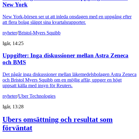
New York
New York-börsen ser ut att inleda onsdagen med en uppgång efter
att flera bolag släppt sina kvartalsrapporter.
nyheter
/
Bristol-Myers Squibb
Igår, 14:25
Uppgifter: Inga diskussioner mellan Astra Zeneca
och BMS
Det pågår inga diskussioner mellan läkemedelsbolagen Astra Zeneca
och Bristol Myers Squibb om en möjlig affär, uppger en högt
uppsatt källa med insyn för Reuters.
nyheter
/
Uber Technologies
Igår, 13:28
Ubers omsättning och resultat som
förväntat