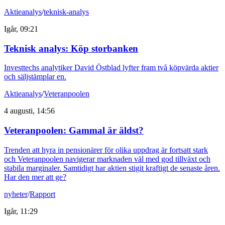
Aktieanalys
/
teknisk-analys
Igår, 09:21
Teknisk analys: Köp storbanken
Investtechs analytiker David Östblad lyfter fram två köpvärda aktier
och säljstämplar en.
Aktieanalys
/
Veteranpoolen
4 augusti, 14:56
Veteranpoolen: Gammal är äldst?
Trenden att hyra in pensionärer för olika uppdrag är fortsatt stark
och Veteranpoolen navigerar marknaden väl med god tillväxt och
stabila marginaler. Samtidigt har aktien stigit kraftigt de senaste åren.
Har den mer att ge?
nyheter
/
Rapport
Igår, 11:29