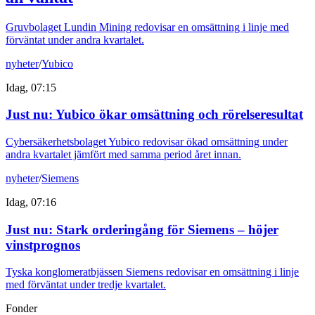
Gruvbolaget Lundin Mining redovisar en omsättning i linje med
förväntat under andra kvartalet.
nyheter
/
Yubico
Idag, 07:15
Just nu
:
Yubico ökar omsättning och rörelseresultat
Cybersäkerhetsbolaget Yubico redovisar ökad omsättning under
andra kvartalet jämfört med samma period året innan.
nyheter
/
Siemens
Idag, 07:16
Just nu
:
Stark orderingång för Siemens – höjer
vinstprognos
Tyska konglomeratbjässen Siemens redovisar en omsättning i linje
med förväntat under tredje kvartalet.
Fonder