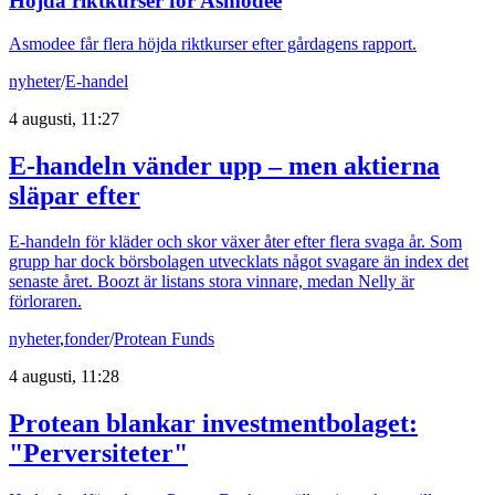
Höjda riktkurser för Asmodee
Asmodee får flera höjda riktkurser efter gårdagens rapport.
nyheter
/
E-handel
4 augusti, 11:27
E-handeln vänder upp – men aktierna
släpar efter
E-handeln för kläder och skor växer åter efter flera svaga år. Som
grupp har dock börsbolagen utvecklats något svagare än index det
senaste året. Boozt är listans stora vinnare, medan Nelly är
förloraren.
nyheter
,
fonder
/
Protean Funds
4 augusti, 11:28
Protean blankar investmentbolaget:
"Perversiteter"