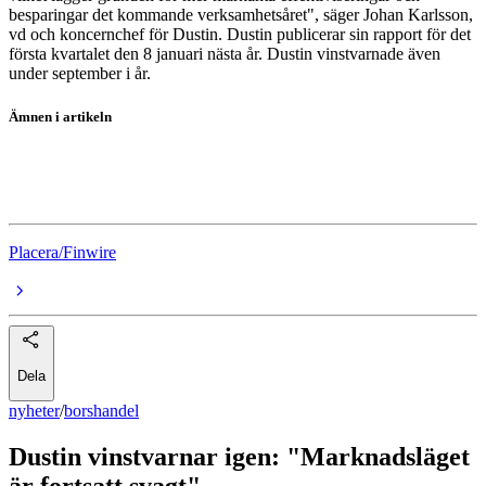
besparingar det kommande verksamhetsåret", säger Johan Karlsson,
vd och koncernchef för Dustin. Dustin publicerar sin rapport för det
första kvartalet den 8 januari nästa år. Dustin vinstvarnade även
under september i år.
Ämnen i artikeln
borshandel
Dustin
Placera/Finwire
Dela
nyheter
/
borshandel
Dustin vinstvarnar igen: "Marknadsläget