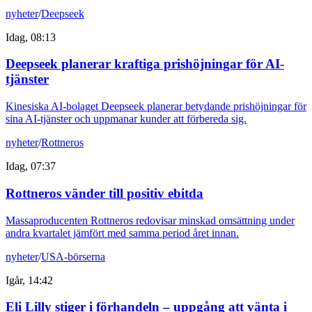
nyheter
/
Deepseek
Idag, 08:13
Deepseek planerar kraftiga prishöjningar för AI-
tjänster
Kinesiska AI-bolaget Deepseek planerar betydande prishöjningar för
sina AI-tjänster och uppmanar kunder att förbereda sig.
nyheter
/
Rottneros
Idag, 07:37
Rottneros vänder till positiv ebitda
Massaproducenten Rottneros redovisar minskad omsättning under
andra kvartalet jämfört med samma period året innan.
nyheter
/
USA-börserna
Igår, 14:42
Eli Lilly stiger i förhandeln – uppgång att vänta i