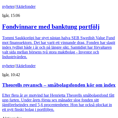
nyheter
/
Aktiefonder
Igår, 15:06
Fondvinnare med banktung portfölj
Tommi Saukkoriipi har styrt nästan halva SEB Swedish Value Fund
mot finanssektorn. Det har varit ett vinnande drag. Fonden har slagit
index tydligt både i år och på längre sikt. Samtidigt har förvaltaren
valt sida mellan börsens två stora maktbolag - Investor och
Industrivärden.
nyheter
/
Aktiefonder
Igår, 10:42
Theorells revansch – småbolagsfonden kör om index
Efter flera år av motvind har Henrietta Theorells småbolagsfond fått
upp farten. Under årets första sex månader slog fonden sitt
jämförelseindex med 5,6 procentenheter. Hon har också plockat in
ett nytt finskt bolag i portföljen.