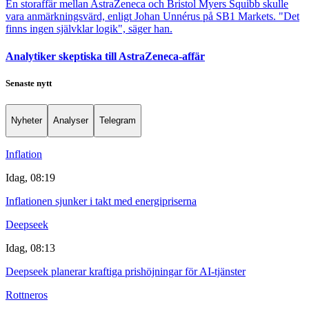
En storaffär mellan AstraZeneca och Bristol Myers Squibb skulle
vara anmärkningsvärd, enligt Johan Unnérus på SB1 Markets. "Det
finns ingen självklar logik", säger han.
Analytiker skeptiska till AstraZeneca-affär
Senaste nytt
Nyheter
Analyser
Telegram
Inflation
Idag, 08:19
Inflationen sjunker i takt med energipriserna
Deepseek
Idag, 08:13
Deepseek planerar kraftiga prishöjningar för AI-tjänster
Rottneros