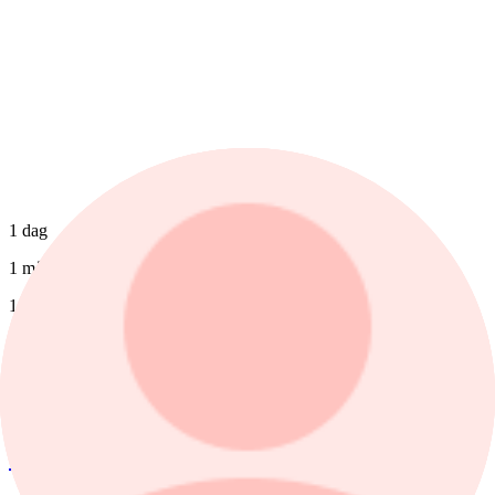
1 dag
1 mån
1 år
nyheter
/
Inflation
Idag, 08:19
Inflationen sjunker i takt med
energipriserna