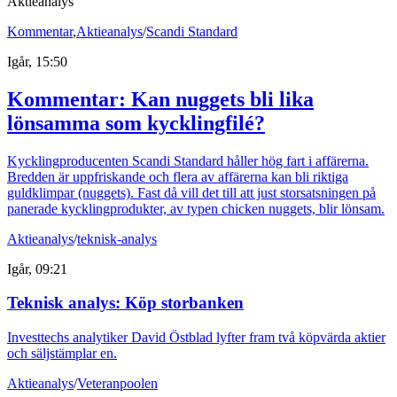
Aktieanalys
Kommentar
,
Aktieanalys
/
Scandi Standard
Igår, 15:50
Kommentar: Kan nuggets bli lika
lönsamma som kycklingfilé?
Kycklingproducenten Scandi Standard håller hög fart i affärerna.
Bredden är uppfriskande och flera av affärerna kan bli riktiga
guldklimpar (nuggets). Fast då vill det till att just storsatsningen på
panerade kycklingprodukter, av typen chicken nuggets, blir lönsam.
Aktieanalys
/
teknisk-analys
Igår, 09:21
Teknisk analys: Köp storbanken
Investtechs analytiker David Östblad lyfter fram två köpvärda aktier
och säljstämplar en.
Aktieanalys
/
Veteranpoolen