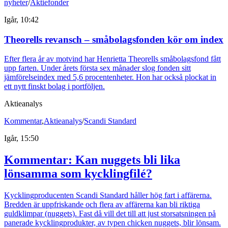
nyheter
/
Aktiefonder
Igår, 10:42
Theorells revansch – småbolagsfonden kör om index
Efter flera år av motvind har Henrietta Theorells småbolagsfond fått
upp farten. Under årets första sex månader slog fonden sitt
jämförelseindex med 5,6 procentenheter. Hon har också plockat in
ett nytt finskt bolag i portföljen.
Aktieanalys
Kommentar
,
Aktieanalys
/
Scandi Standard
Igår, 15:50
Kommentar: Kan nuggets bli lika
lönsamma som kycklingfilé?
Kycklingproducenten Scandi Standard håller hög fart i affärerna.
Bredden är uppfriskande och flera av affärerna kan bli riktiga
guldklimpar (nuggets). Fast då vill det till att just storsatsningen på
panerade kycklingprodukter, av typen chicken nuggets, blir lönsam.