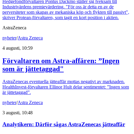
Hedgefondförvaltaren Pontus Dackmo ställer sig tveksam till
Industrivärdens premievärdering. "För oss är detta en av de
perversiteter som skapas av mekaniska köp och flykten till passivt",
skriver Protean-förvaltaren, som tagit en kort position i aktien.
AstraZeneca
nyheter
/
Astra Zeneca
4 augusti, 10:59
Förvaltaren om Astra-affären: ”Ingen
som är jättetaggad"
AstraZenecas eventuella jätteaffär mottas negativt av marknaden.
HealthInvest-förvaltaren Ellinor Hult delar sentimentet: ”Ingen som
är jättetaggad”.
nyheter
/
Astra Zeneca
3 augusti, 10:48
Analytikern: Därför sågas AstraZenecas jätteaffär