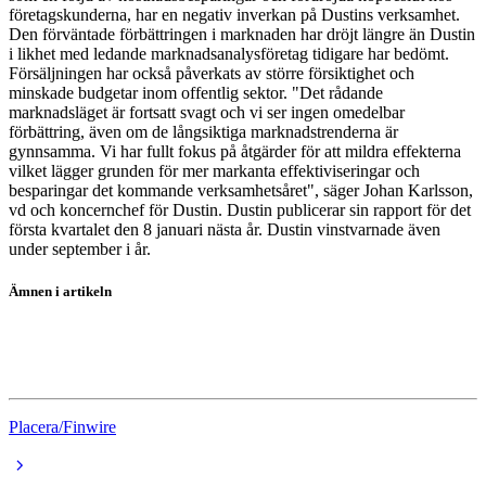
företagskunderna, har en negativ inverkan på Dustins verksamhet.
Den förväntade förbättringen i marknaden har dröjt längre än Dustin
i likhet med ledande marknadsanalysföretag tidigare har bedömt.
Försäljningen har också påverkats av större försiktighet och
minskade budgetar inom offentlig sektor. "Det rådande
marknadsläget är fortsatt svagt och vi ser ingen omedelbar
förbättring, även om de långsiktiga marknadstrenderna är
gynnsamma. Vi har fullt fokus på åtgärder för att mildra effekterna
vilket lägger grunden för mer markanta effektiviseringar och
besparingar det kommande verksamhetsåret", säger Johan Karlsson,
vd och koncernchef för Dustin. Dustin publicerar sin rapport för det
första kvartalet den 8 januari nästa år. Dustin vinstvarnade även
under september i år.
Ämnen i artikeln
borshandel
Dustin
Placera/Finwire