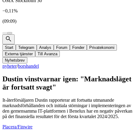
OMX Stockholm 30
−0,11%
(09:09)
Start
Telegram
Analys
Forum
Fonder
Privatekonomi
Externa tjänster
Till Avanza
Nyhetsbrev
nyheter
/
borshandel
Dustin vinstvarnar igen: "Marknadsläget
är fortsatt svagt"
It-återförsäljaren Dustin rapporterar att fortsatta utmanande
marknadsförhållanden och initiala störningar i implementeringen av
den gemensamma IT-plattformen i Benelux har en negativ påverkan
på det finansiella resultatet för det första kvartalet 2024/2025.
Placera/Finwire