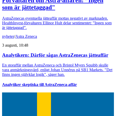
Förvaltaren om Astra-affären: ”Ingen
som är jättetaggad"
AstraZenecas eventuella jätteaffär mottas negativt av marknaden.
HealthInvest-förvaltaren Ellinor Hult delar sentimentet: ”Ingen som
är jättetaggad”.
nyheter
/
Astra Zeneca
3 augusti, 10:48
Analytikern: Därför sågas AstraZenecas jätteaffär
En storaffär mellan AstraZeneca och Bristol Myers Squibb skulle
vara anmärkningsvärd, enligt Johan Unnérus på SB1 Markets. "Det
finns ingen självklar logik", säger han.
Analytiker skeptiska till AstraZeneca-affär