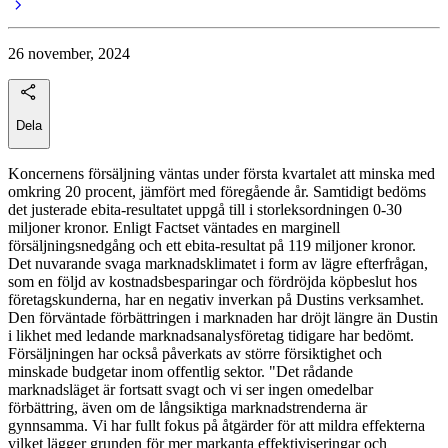
26 november, 2024
Dela
Koncernens försäljning väntas under första kvartalet att minska med
omkring 20 procent, jämfört med föregående år. Samtidigt bedöms
det justerade ebita-resultatet uppgå till i storleksordningen 0-30
miljoner kronor. Enligt Factset väntades en marginell
försäljningsnedgång och ett ebita-resultat på 119 miljoner kronor.
Det nuvarande svaga marknadsklimatet i form av lägre efterfrågan,
som en följd av kostnadsbesparingar och fördröjda köpbeslut hos
företagskunderna, har en negativ inverkan på Dustins verksamhet.
Den förväntade förbättringen i marknaden har dröjt längre än Dustin
i likhet med ledande marknadsanalysföretag tidigare har bedömt.
Försäljningen har också påverkats av större försiktighet och
minskade budgetar inom offentlig sektor. "Det rådande
marknadsläget är fortsatt svagt och vi ser ingen omedelbar
förbättring, även om de långsiktiga marknadstrenderna är
gynnsamma. Vi har fullt fokus på åtgärder för att mildra effekterna
vilket lägger grunden för mer markanta effektiviseringar och