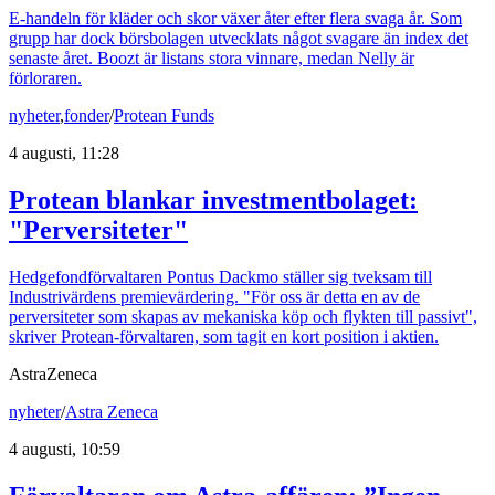
E-handeln för kläder och skor växer åter efter flera svaga år. Som
grupp har dock börsbolagen utvecklats något svagare än index det
senaste året. Boozt är listans stora vinnare, medan Nelly är
förloraren.
nyheter
,
fonder
/
Protean Funds
4 augusti, 11:28
Protean blankar investmentbolaget:
"Perversiteter"
Hedgefondförvaltaren Pontus Dackmo ställer sig tveksam till
Industrivärdens premievärdering. "För oss är detta en av de
perversiteter som skapas av mekaniska köp och flykten till passivt",
skriver Protean-förvaltaren, som tagit en kort position i aktien.
AstraZeneca
nyheter
/
Astra Zeneca
4 augusti, 10:59