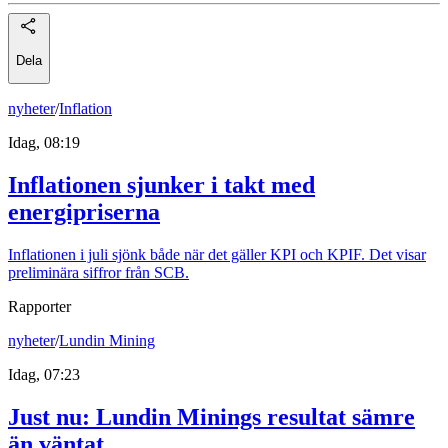
Dela
nyheter
/
Inflation
Idag, 08:19
Inflationen sjunker i takt med
energipriserna
Inflationen i juli sjönk både när det gäller KPI och KPIF. Det visar
preliminära siffror från SCB.
Rapporter
nyheter
/
Lundin Mining
Idag, 07:23
Just nu
:
Lundin Minings resultat sämre
än väntat