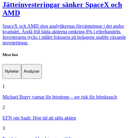
Jätteinvesteringar sänker SpaceX och
AMD
SpaceX och AMD slog analytikernas förväntningar i det andra
kvartalet. Ändå föll båda aktierna omkring 8% i efterhandeln.
Investerarna tycks i stället fokusera på bolagens snabbt växande
investeringar.
Mest läst
Nyheter
Analyser
1
Michael Burry varnar för börstopp – ser risk för börskrasch
2
EFN om Saab: Hög tid att sälja aktien
3