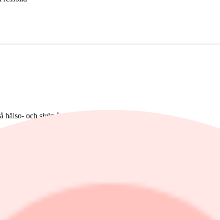
å hälso- och sjukvårdssektorn.
mennai Beyeen
,
Hugo Schmidt
och
Kaspar Hållsten
. Förvaltarna 
årdtjänster, där varje förvaltare ansvarar för en specifik del.
h har erfarenhet av fondförvaltning och analys av medicinteknikbolag
 Vi fokuserar på våra specifika områden, vilket möjliggör att vi går bre
orer, medicinska experter och doktorer. De hjälper oss att identifiera ris