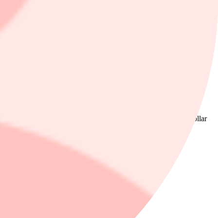
aden inte längre växer.
e sikt. Värderingarna är historiskt låga, och allokerare har ovanligt
ggande behov, hög innovation och en strukturell tillväxt. Jag tror
as läkemedel till ett årligt försäljningsvärde om 180 miljarder dollar
h utveckling. Det är en viktig drivkraft för sektorn", anser