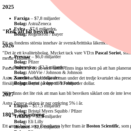
2025
Farxiga
– $7,8 miljarder
Bolag:
AstraZeneca
Eylea
– $7,6 miljarder
"Risk att bli besviken"
Bolag:
Regeneron / Bayer
Ett av fondens största innehav är svensk/brittiska läkemedelsjätten
As
2026
"Det är ett kvalitetsbolag. Mycket tack vare VD:n
Pascal Soriot
, som
Prevnar
– $6,0 miljarder
menar Hållsten.
Bolag:
Pfizer
Imbruvica
– $2,3 miljarder
Pascal Soriot är 66 år, men hittills finns inga tecken på att han planerar
Bolag:
AbbVie / Johnson & Johnson
Xarelto
– $2,1 miljarder
Astra Zeneca har meddelat att man under det tredje kvartalet ska prese
Bolag:
Bayer / Johnson & Johnson
försäljningspotential på upp till 10 miljarder dollar.
"Här finns det lite risk att man kan bli besviken såklart om de inte lev
2027
Astra Zeneca-aktien är ner omkring 5% i år.
Eliquis
– $17,5 miljarder
Bolag:
Bristol Myers Squibb / Pfizer
180% avkastning
Trulicity
– $2,9 miljarder
Bolag:
Eli Lilly
Ett annat bolag som förvaltaren lyfter fram är
Boston Scientific
, som 
Ibrance
– $2,6 miljarder