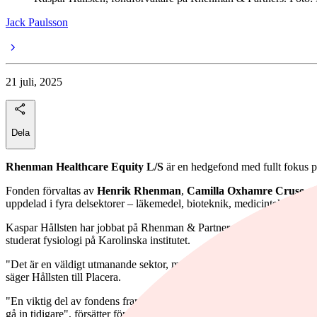
Jack Paulsson
21 juli, 2025
Dela
Rhenman Healthcare Equity L/S
är en hedgefond med fullt fokus p
Fonden förvaltas av
Henrik Rhenman
,
Camilla Oxhamre Cruse
,
A
uppdelad i fyra delsektorer – läkemedel, bioteknik, medicinteknik och v
Kaspar Hållsten har jobbat på Rhenman & Partners i drygt åtta år oc
studerat fysiologi på Karolinska institutet.
"Det är en väldigt utmanande sektor, med flera olika komplexa områden.
säger Hållsten till Placera.
"En viktig del av fondens framgång är vårt vetenskapliga råd med profess
gå in tidigare", försätter förvaltaren.