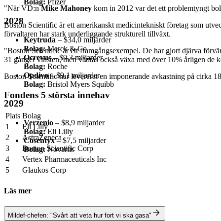
Bolag:
Pfizer
"När VD:n
Mike Mahoney
kom in 2012 var det ett problemtyngt bolag.
2028
Boston Scientific är ett amerikanskt medicintekniskt företag som utvec
förvaltaren har stark underliggande strukturell tillväxt.
Keytruda
– $34,0 miljarder
Bolag:
Merck & Co
"Boston Scientific är ett framgångsexempel. De har gjort djärva förvärv,
Ocrevus
– $9,3 miljarder
31 gånger vinsten, men väntas också växa med över 10% årligen de k
Bolag:
Roche
Opdivo
– $9,1 miljarder
Boston Scientific har levererat en imponerande avkastning på cirka 18
Bolag:
Bristol Myers Squibb
Fondens 5 största innehav
2029
Plats
Bolag
Verzenio
– $8,9 miljarder
1
Eli Lilly
Bolag:
Eli Lilly
2
AstraZeneca
Cosentyx
– $7,5 miljarder
3
Boston Scientific Corp
Bolag:
Novartis
4
Vertex Pharmaceuticals Inc
5
Glaukos Corp
Läs mer
Mildef-chefen: "Svårt att veta hur fort vi ska gasa"