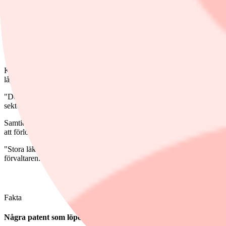
En annan varningsflagg Hållsten ser är om bolag verkar inom ett delse
"Det är svårt att återuppliva tillväxt där, även med hög innovation", m
180 miljarder dollar i förlorade patent årligen
Kortsiktigt ser Kaspar Hållsten osäkerhet i sektorn främst kopplat till
låg exponering, något som historiskt sett signalerat en vändning, enligt
"Det är en utbombad sektor. Q2 var det sämsta kvartalet för hälso- och
sektorn står inför en vändning, även om det är svårt att säga när", säge
Samtidigt ser han en potentiell
trigger
i närtid när många av de stora l
att förlora patent.
"Stora läkemedelsbolag kommer behöva förvärva för att fylla på sina pr
förvaltaren.
Fakta
Några patent som löper ut innan 2030