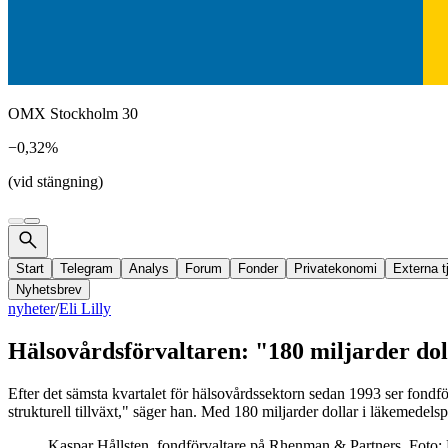
OMX Stockholm 30
−0,32%
(vid stängning)
Start
Telegram
Analys
Forum
Fonder
Privatekonomi
Externa t
Nyhetsbrev
nyheter
/
Eli Lilly
Hälsovårdsförvaltaren: "180 miljarder doll
Efter det sämsta kvartalet för hälsovårdssektorn sedan 1993 ser fon
strukturell tillväxt," säger han. Med 180 miljarder dollar i läkemedel
Kaspar Hållsten, fondförvaltare på Rhenman & Partners. Foto: 