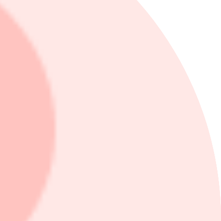
r han att bra vetenskaplig data inte alltid betyder framgång för en
djup branschkunskap.
iga djurförsök, men det behöver inte betyda att det fungerar på
ns och att man inte uppnår statistisk signifikans, något som kan leda