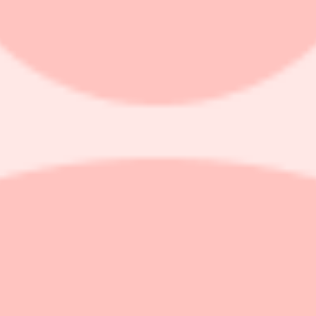
gment med strukturell tillbakagång, alltså där den underliggande markn
enar förvaltaren.
 det makroekonomiska läget i världen, men han är optimistisk på lite längr
 förvaltaren.
 sjukvård relativt marknaden sedan 1993. Men det finns ett stark underli
r förvaltaren.
äkemedelsbolagens patent löper ut. Hållsten menar att fram till 2030 vänt
oduktportföljer produktportföljer i kombination med intern forskning oc