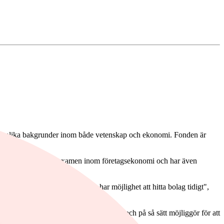
har olika bakgrunder inom både vetenskap och ekonomi. Fonden är
. Han har en kandidatexamen inom företagsekonomi och har även
tt och djupt inom sektorn och har möjlighet att hitta bolag tidigt",
ker och ställa rätt frågor till bolagen, och på så sätt möjliggör för att