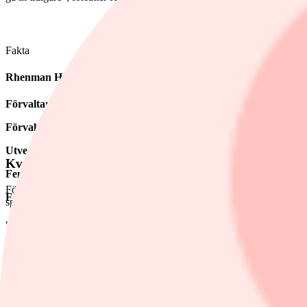
Fakta
Rhenman Healthcare Equity L/S
Förvaltare:
Henrik Rhenman, Camilla Oxhamre Cruse, Amennai Bey
Förvaltat kapital:
6 441 Mkr
Utveckling:
I år -17%, 1 år -22%, 3 år +2,7% 5 år 16,53%
Kvalitetstecken
Fem största innehaven
: Eli Lilly & Co, AstraZeneca Plc, Boston Sc
Förvaltarens råd till privata investerare är att "ha en mycket diversifi
Förvaltningsavgift:
5,73% (varav förvaltningsavgift 2%)
specifik studie och försäljningsmässigt. Rhenman-förvaltaren ser det 
"Vi tenderar att undvika de allra tidigaste faserna. Vi vill helst se n
människa", säger Hållsten.
Varningsflagg
Förvaltaren påpekar också att investerare bör vara vaksamma när bolag
till både förseningar och ökade kostnader, vilket marknaden sällan upp