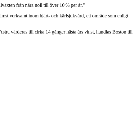
lväxten från nära noll till över 10 % per år."
främst verksamt inom hjärt- och kärlsjukvård, ett område som enligt
stra värderas till cirka 14 gånger nästa års vinst, handlas Boston till