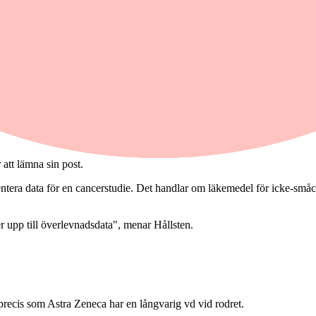
tra Zeneca
.
 varit där sedan 2012. Han har drivit kulturell förändring och gjort klok
 att lämna sin post.
ntera data för en cancerstudie. Det handlar om läkemedel för icke-småce
er upp till överlevnadsdata", menar Hållsten.
precis som Astra Zeneca har en långvarig vd vid rodret.