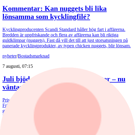
Kommentar: Kan nuggets bli lika
lönsamma som kycklingfilé?
Kycklingproducenten Scandi Standard håller hög fart i affärerna.
Bredden är uppfriskande och flera av affärerna kan bli riktiga
guldklimpar (nuggets). Fast då vill det till att just storsatsningen på
panerade kycklingprodukter, av typen chicken nuggets, blir lönsam.
nyheter
/
Bostadsmarknad
7 augusti, 07:15
Juli bjöd på billigare bostadsrätter – nu
väntar en aktiv marknad
Priserna på bostadsrätter sjönk i juli medan villapriserna ökade.
Fritidshusmarknaden bjöd samtidigt på månadens tredbrott. "En
glädjande signal", menar Liza Nyberg, tf VD för Svensk
Fastighetsförmedling.
nyheter
/
Aktierekommendationer