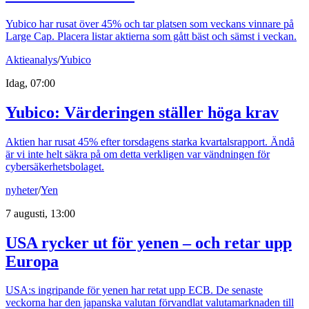
Yubico har rusat över 45% och tar platsen som veckans vinnare på
Large Cap. Placera listar aktierna som gått bäst och sämst i veckan.
Aktieanalys
/
Yubico
Idag, 07:00
Yubico: Värderingen ställer höga krav
Aktien har rusat 45% efter torsdagens starka kvartalsrapport. Ändå
är vi inte helt säkra på om detta verkligen var vändningen för
cybersäkerhetsbolaget.
nyheter
/
Yen
7 augusti, 13:00
USA rycker ut för yenen – och retar upp
Europa
USA:s ingripande för yenen har retat upp ECB. De senaste
veckorna har den japanska valutan förvandlat valutamarknaden till