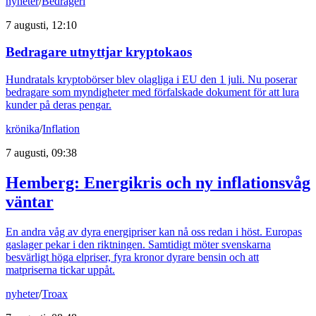
nyheter
/
Bedrägeri
7 augusti, 12:10
Bedragare utnyttjar kryptokaos
Hundratals kryptobörser blev olagliga i EU den 1 juli. Nu poserar
bedragare som myndigheter med förfalskade dokument för att lura
kunder på deras pengar.
krönika
/
Inflation
7 augusti, 09:38
Hemberg: Energikris och ny inflationsvåg
väntar
En andra våg av dyra energipriser kan nå oss redan i höst. Europas
gaslager pekar i den riktningen. Samtidigt möter svenskarna
besvärligt höga elpriser, fyra kronor dyrare bensin och att
matpriserna tickar uppåt.
nyheter
/
Troax