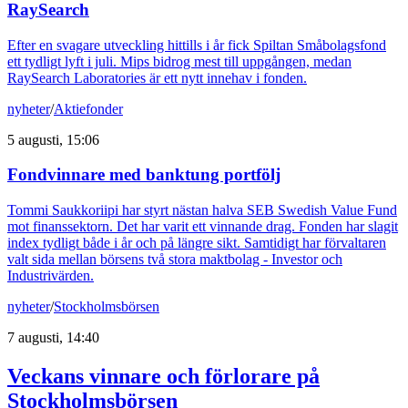
RaySearch
Efter en svagare utveckling hittills i år fick Spiltan Småbolagsfond
ett tydligt lyft i juli. Mips bidrog mest till uppgången, medan
RaySearch Laboratories är ett nytt innehav i fonden.
nyheter
/
Aktiefonder
5 augusti, 15:06
Fondvinnare med banktung portfölj
Tommi Saukkoriipi har styrt nästan halva SEB Swedish Value Fund
mot finanssektorn. Det har varit ett vinnande drag. Fonden har slagit
index tydligt både i år och på längre sikt. Samtidigt har förvaltaren
valt sida mellan börsens två stora maktbolag - Investor och
Industrivärden.
nyheter
/
Stockholmsbörsen
7 augusti, 14:40
Veckans vinnare och förlorare på
Stockholmsbörsen