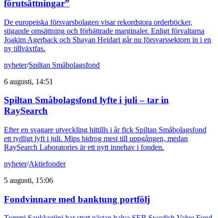
förutsättningar”
De europeiska försvarsbolagen visar rekordstora orderböcker,
stigande omsättning och förbättrade marginaler. Enligt förvaltarna
Joakim Agerback och Shayan Heidari går nu försvarssektorn in i en
ny tillväxtfas.
nyheter
/
Spiltan Småbolagsfond
6 augusti, 14:51
Spiltan Småbolagsfond lyfte i juli – tar in
RaySearch
Efter en svagare utveckling hittills i år fick Spiltan Småbolagsfond
ett tydligt lyft i juli. Mips bidrog mest till uppgången, medan
RaySearch Laboratories är ett nytt innehav i fonden.
nyheter
/
Aktiefonder
5 augusti, 15:06
Fondvinnare med banktung portfölj
Tommi Saukkoriipi har styrt nästan halva SEB Swedish Value Fund