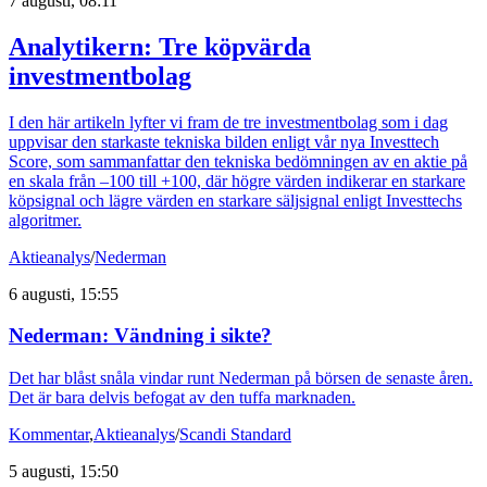
7 augusti, 08:11
Analytikern: Tre köpvärda
investmentbolag
I den här artikeln lyfter vi fram de tre investmentbolag som i dag
uppvisar den starkaste tekniska bilden enligt vår nya Investtech
Score, som sammanfattar den tekniska bedömningen av en aktie på
en skala från –100 till +100, där högre värden indikerar en starkare
köpsignal och lägre värden en starkare säljsignal enligt Investtechs
algoritmer.
Aktieanalys
/
Nederman
6 augusti, 15:55
Nederman: Vändning i sikte?
Det har blåst snåla vindar runt Nederman på börsen de senaste åren.
Det är bara delvis befogat av den tuffa marknaden.
Kommentar
,
Aktieanalys
/
Scandi Standard
5 augusti, 15:50