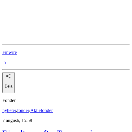
Industrivärden
Industrivärden C
Rapport
Rapportperioden
Finwire
Dela
Fonder
nyheter
,
fonder
/
Aktiefonder
7 augusti, 15:58