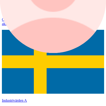
7 augusti, 08:39
Höjd riktkurs för Nibe
Citigroup sänker riktkursen för Novo Nordisk. Här är dagens
aktierekommendationer.
Industrivärden A