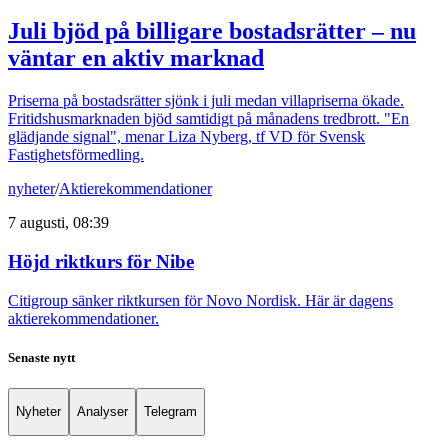
Juli bjöd på billigare bostadsrätter – nu
väntar en aktiv marknad
Priserna på bostadsrätter sjönk i juli medan villapriserna ökade.
Fritidshusmarknaden bjöd samtidigt på månadens tredbrott. "En
glädjande signal", menar Liza Nyberg, tf VD för Svensk
Fastighetsförmedling.
nyheter
/
Aktierekommendationer
7 augusti, 08:39
Höjd riktkurs för Nibe
Citigroup sänker riktkursen för Novo Nordisk. Här är dagens
aktierekommendationer.
Senaste nytt
Nyheter
Analyser
Telegram