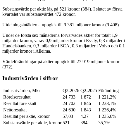
Substansvärde per aktie låg på 521 kronor (384). I slutet av första
kvartalet var substansvärdet 472 kronor.
Utdelningsintäkterna uppgick till 9 381 miljoner kronor (9 408).
Under de första sex månaderna förvärvades aktier för totalt 1,9
miljarder kronor, varav 0,9 miljarder kronor i Essity, 0,3 miljarder i
Handelsbanken, 0,3 miljarder i SCA, 0,3 miljarder i Volvo och 0,1
miljarder kronor i Alleima.
Värdeförändringar på aktier uppgick till 27 919 miljoner kronor
(372).
Industrivärden i siffror
Industrivärden, Mkr
Q2-2026
Q2-2025
Förändring
Rörelseresultat
24 733
1 872
1 221,2%
Resultat före skatt
24 702
1 846
1 238,1%
Nettoresultat
24 630
1 843
1 236,4%
Resultat per aktie, kronor
57,03
4,27
1 235,6%
Substansvärde per aktie, kronor
521
384
35,7%