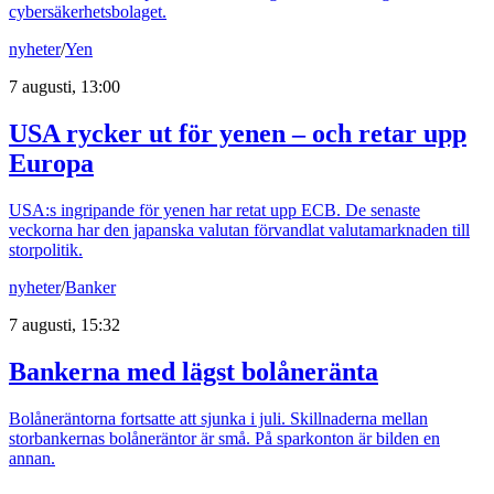
cybersäkerhetsbolaget.
nyheter
/
Yen
7 augusti, 13:00
USA rycker ut för yenen – och retar upp
Europa
USA:s ingripande för yenen har retat upp ECB. De senaste
veckorna har den japanska valutan förvandlat valutamarknaden till
storpolitik.
nyheter
/
Banker
7 augusti, 15:32
Bankerna med lägst bolåneränta
Bolåneräntorna fortsatte att sjunka i juli. Skillnaderna mellan
storbankernas bolåneräntor är små. På sparkonton är bilden en
annan.