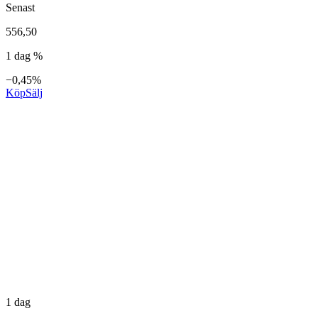
Senast
556,50
1 dag %
−0,45%
Köp
Sälj
1 dag