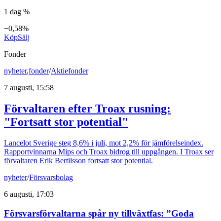
1 dag %
−0,58%
Köp
Sälj
Fonder
nyheter
,
fonder
/
Aktiefonder
7 augusti, 15:58
Förvaltaren efter Troax rusning:
"Fortsatt stor potential"
Lancelot Sverige steg 8,6% i juli, mot 2,2% för jämförelseindex.
Rapportvinnarna Mips och Troax bidrog till uppgången. I Troax ser
förvaltaren Erik Bertilsson fortsatt stor potential.
nyheter
/
Försvarsbolag
6 augusti, 17:03
Försvarsförvaltarna spår ny tillväxtfas: ”Goda