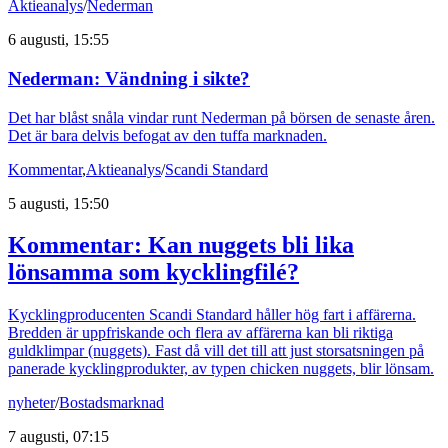
Aktieanalys
/
Nederman
6 augusti, 15:55
Nederman: Vändning i sikte?
Det har blåst snåla vindar runt Nederman på börsen de senaste åren.
Det är bara delvis befogat av den tuffa marknaden.
Kommentar
,
Aktieanalys
/
Scandi Standard
5 augusti, 15:50
Kommentar: Kan nuggets bli lika
lönsamma som kycklingfilé?
Kycklingproducenten Scandi Standard håller hög fart i affärerna.
Bredden är uppfriskande och flera av affärerna kan bli riktiga
guldklimpar (nuggets). Fast då vill det till att just storsatsningen på
panerade kycklingprodukter, av typen chicken nuggets, blir lönsam.
nyheter
/
Bostadsmarknad
7 augusti, 07:15