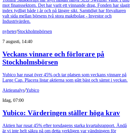
mot finanssektorn. Det har varit ett vinnande drag. Fonden har slagit
index tydligt både i år och på längre sikt. Samtidigt har förvaltaren
valt sida mellan börsens två stora maktbolag - Investor och
Industrivärden.
nyheter
/
Stockholmsbörsen
7 augusti, 14:40
Veckans vinnare och förlorare på
Stockholmsbörsen
Yubico har rusat över 45% och tar platsen som veckans vinnare på
Large Cap. Placera listar aktierna som gått bäst och sämst i veckan.
Aktieanalys
/
Yubico
Idag, 07:00
Yubico: Värderingen ställer höga krav
Aktien har rusat 45% efter torsdagens starka kvartalsrapport. Ändå
är vi inte helt säkra på om detta verkligen var vändningen för