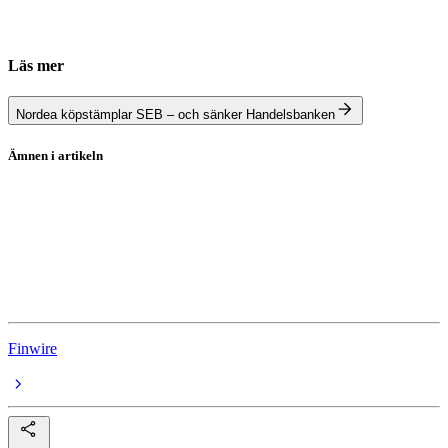
Läs mer
Nordea köpstämplar SEB – och sänker Handelsbanken
Ämnen i artikeln
Industrivärden
Industrivärden C
Rapport
Rapportperioden
Finwire