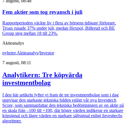
7 augusti, 08:48
Fem aktier som tog revansch i juli
Rapportperioden väckte liv i flera av börsens tidigare förlorare.
Troax rusade 37% under juli, medan Hexpol, Billerud och BE
Group steg mellan 18 till 23%.
Aktieanalys
nyheter
,
Aktieanalys
/
Investor
7 augusti, 08:11
Analytikern: Tre köpvärda
investmentbolag
I den här artikeln lyfter vi fram de tre investmentbolag som i dag
uppvisar den starkaste tekniska bilden enligt vår nya Investtech
Score, som sammanfattar den tekniska bedömningen av en aktie på
en skala från –100 till +100, där högre värden indikerar en starkare
köpsignal och lägre värden en starkare säljsignal enligt Investtechs
algoritmer.