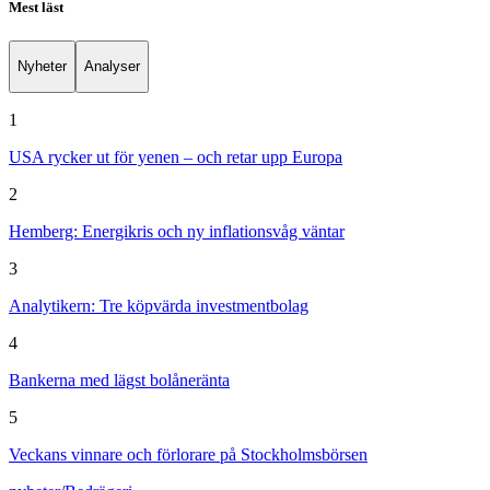
Mest läst
Nyheter
Analyser
1
USA rycker ut för yenen – och retar upp Europa
2
Hemberg: Energikris och ny inflationsvåg väntar
3
Analytikern: Tre köpvärda investmentbolag
4
Bankerna med lägst bolåneränta
5
Veckans vinnare och förlorare på Stockholmsbörsen