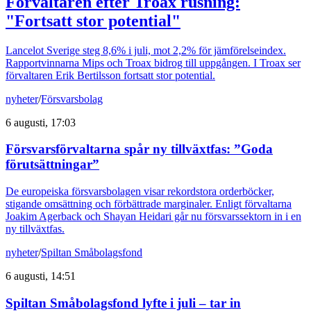
Förvaltaren efter Troax rusning:
"Fortsatt stor potential"
Lancelot Sverige steg 8,6% i juli, mot 2,2% för jämförelseindex.
Rapportvinnarna Mips och Troax bidrog till uppgången. I Troax ser
förvaltaren Erik Bertilsson fortsatt stor potential.
nyheter
/
Försvarsbolag
6 augusti, 17:03
Försvarsförvaltarna spår ny tillväxtfas: ”Goda
förutsättningar”
De europeiska försvarsbolagen visar rekordstora orderböcker,
stigande omsättning och förbättrade marginaler. Enligt förvaltarna
Joakim Agerback och Shayan Heidari går nu försvarssektorn in i en
ny tillväxtfas.
nyheter
/
Spiltan Småbolagsfond
6 augusti, 14:51
Spiltan Småbolagsfond lyfte i juli – tar in