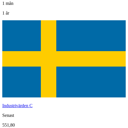
1 mån
1 år
Industrivärden C
Senast
551,80