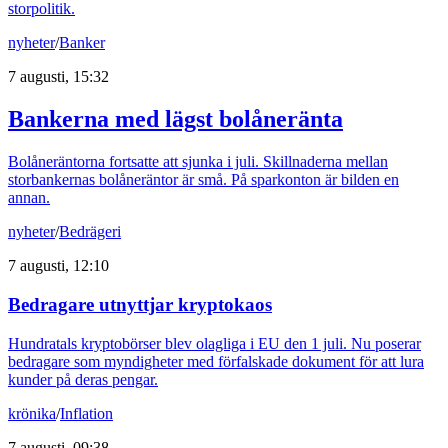
storpolitik.
nyheter
/
Banker
7 augusti, 15:32
Bankerna med lägst bolåneränta
Bolåneräntorna fortsatte att sjunka i juli. Skillnaderna mellan
storbankernas bolåneräntor är små. På sparkonton är bilden en
annan.
nyheter
/
Bedrägeri
7 augusti, 12:10
Bedragare utnyttjar kryptokaos
Hundratals kryptobörser blev olagliga i EU den 1 juli. Nu poserar
bedragare som myndigheter med förfalskade dokument för att lura
kunder på deras pengar.
krönika
/
Inflation
7 augusti, 09:38