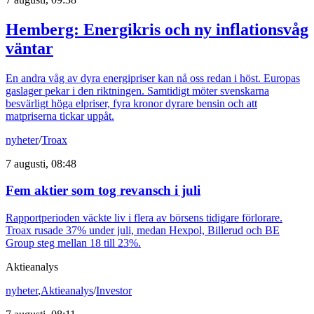
Hemberg: Energikris och ny inflationsvåg
väntar
En andra våg av dyra energipriser kan nå oss redan i höst. Europas
gaslager pekar i den riktningen. Samtidigt möter svenskarna
besvärligt höga elpriser, fyra kronor dyrare bensin och att
matpriserna tickar uppåt.
nyheter
/
Troax
7 augusti, 08:48
Fem aktier som tog revansch i juli
Rapportperioden väckte liv i flera av börsens tidigare förlorare.
Troax rusade 37% under juli, medan Hexpol, Billerud och BE
Group steg mellan 18 till 23%.
Aktieanalys
nyheter
,
Aktieanalys
/
Investor