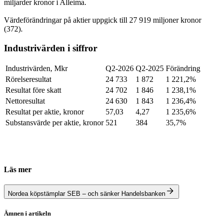
miljarder kronor i Alleima.
Värdeförändringar på aktier uppgick till 27 919 miljoner kronor
(372).
Industrivärden i siffror
Industrivärden, Mkr
Q2-2026
Q2-2025
Förändring
Rörelseresultat
24 733
1 872
1 221,2%
Resultat före skatt
24 702
1 846
1 238,1%
Nettoresultat
24 630
1 843
1 236,4%
Resultat per aktie, kronor
57,03
4,27
1 235,6%
Substansvärde per aktie, kronor
521
384
35,7%
Läs mer
Nordea köpstämplar SEB – och sänker Handelsbanken
Ämnen i artikeln