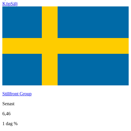
Köp
Sälj
Stillfront Group
Senast
6,46
1 dag %