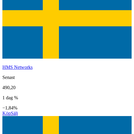
HMS Networks
Senast
490,20
1 dag %
−1,84%
Köp
Sälj