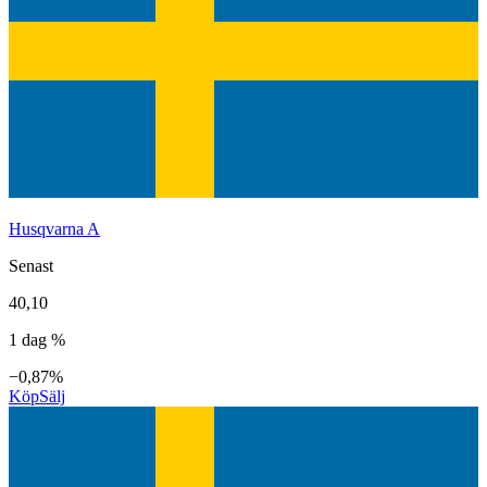
Husqvarna A
Senast
40,10
1 dag %
−0,87%
Köp
Sälj