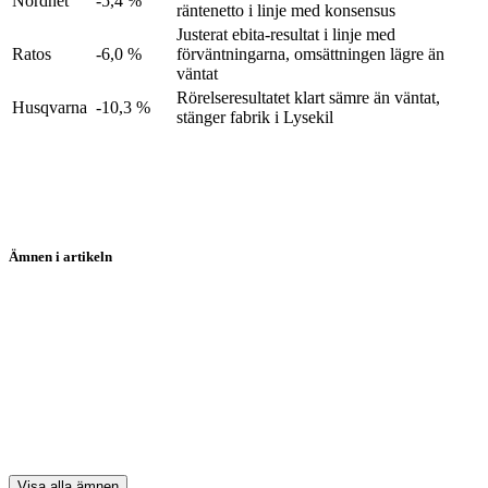
Nordnet
-5,4 %
räntenetto i linje med konsensus
Justerat ebita-resultat i linje med
Ratos
-6,0 %
förväntningarna, omsättningen lägre än
väntat
Rörelseresultatet klart sämre än väntat,
Husqvarna
-10,3 %
stänger fabrik i Lysekil
Ämnen i artikeln
Nordnet
Lime Technologies
Indutrade
Husqvarna
Evolution
Visa alla ämnen