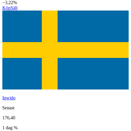
−3,22%
Köp
Sälj
Inwido
Senast
176,40
1 dag %