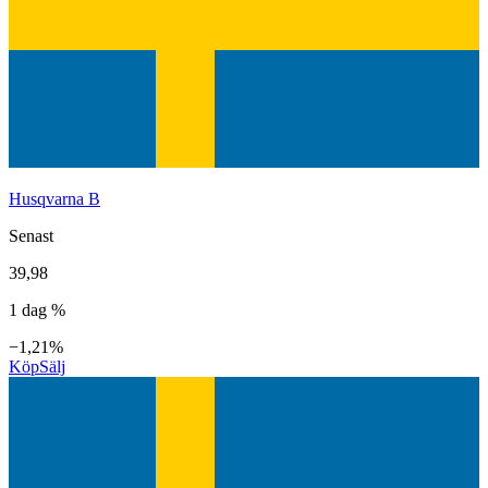
Husqvarna B
Senast
39,98
1 dag %
−1,21%
Köp
Sälj