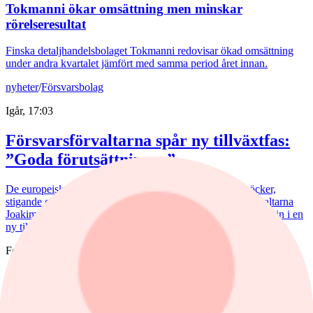
Tokmanni ökar omsättning men minskar
rörelseresultat
Finska detaljhandelsbolaget Tokmanni redovisar ökad omsättning
under andra kvartalet jämfört med samma period året innan.
nyheter
/
Försvarsbolag
Igår, 17:03
Försvarsförvaltarna spår ny tillväxtfas:
”Goda förutsättningar”
De europeiska försvarsbolagen visar rekordstora orderböcker,
stigande omsättning och förbättrade marginaler. Enligt förvaltarna
Joakim Agerback och Shayan Heidari går nu försvarssektorn in i en
ny tillväxtfas.
Fonder
nyheter
/
Spiltan Småbolagsfond
Igår, 14:51