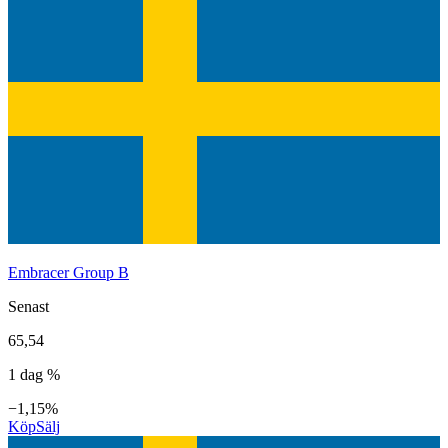
Embracer Group B
Senast
65,54
1 dag %
−1,15%
Köp
Sälj