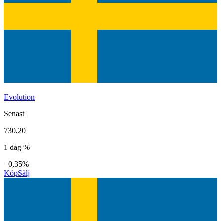
Evolution
Senast
730,20
1 dag %
−0,35%
Köp
Sälj