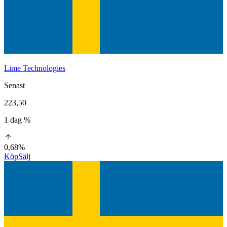
Lime Technologies
Senast
223,50
1 dag %
0,68%
Köp
Sälj