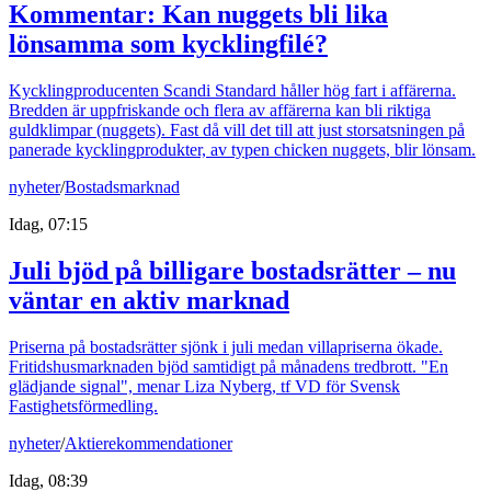
Kommentar: Kan nuggets bli lika
lönsamma som kycklingfilé?
Kycklingproducenten Scandi Standard håller hög fart i affärerna.
Bredden är uppfriskande och flera av affärerna kan bli riktiga
guldklimpar (nuggets). Fast då vill det till att just storsatsningen på
panerade kycklingprodukter, av typen chicken nuggets, blir lönsam.
nyheter
/
Bostadsmarknad
Idag, 07:15
Juli bjöd på billigare bostadsrätter – nu
väntar en aktiv marknad
Priserna på bostadsrätter sjönk i juli medan villapriserna ökade.
Fritidshusmarknaden bjöd samtidigt på månadens tredbrott. "En
glädjande signal", menar Liza Nyberg, tf VD för Svensk
Fastighetsförmedling.
nyheter
/
Aktierekommendationer
Idag, 08:39