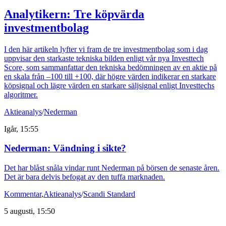
Analytikern: Tre köpvärda
investmentbolag
I den här artikeln lyfter vi fram de tre investmentbolag som i dag
uppvisar den starkaste tekniska bilden enligt vår nya Investtech
Score, som sammanfattar den tekniska bedömningen av en aktie på
en skala från –100 till +100, där högre värden indikerar en starkare
köpsignal och lägre värden en starkare säljsignal enligt Investtechs
algoritmer.
Aktieanalys
/
Nederman
Igår, 15:55
Nederman: Vändning i sikte?
Det har blåst snåla vindar runt Nederman på börsen de senaste åren.
Det är bara delvis befogat av den tuffa marknaden.
Kommentar
,
Aktieanalys
/
Scandi Standard
5 augusti, 15:50