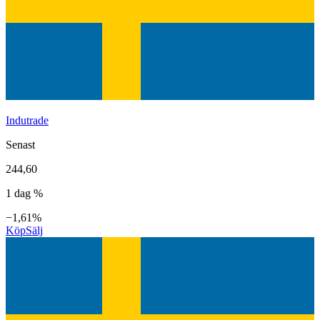
Indutrade
Senast
244,60
1 dag %
−1,61%
Köp
Sälj