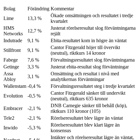
Bolag
Förändring
Kommentar
Ökade omsättningen och resultatet i tredje
Lime
13,3 %
kvartalet
HMS
Justerat rörelseresultat slog förväntningarna
12,7 %
Networks
rejält
Indutrade
9,1 %
Ebita-resultatet kom in högre än väntat
Cantor Fitzgerald höjer till övervikt
Stillfront
9,1 %
(neutral), riktkurs 14 kronor
Fabege
7,6 %
Förvaltningsresultatet slog förväntningarna
Getinge
3,3 %
Justerat ebita-resultat slog förväntningar
Assa
Omsättning och resultat i nivå med
3,1 %
Abloy
analytikernas förväntningar
Wallenstam
-0,4 %
Förvaltningsresultatet steg i tredje kvartalet
Cantor Fitzgerald sänker till undervikt
Evolution
-0,5 %
(neutral), riktkurs 635 kronor
DNB Carnegie sänker till behåll (köp),
Embracer
-2,1 %
riktkurs 110 kronor (105)
Tele2
-2,1 %
Rörelseresultatet blev lägre än väntat
Rörelseresultatet blev klart lägre än
Inwido
-5,3 %
konsensus
Intäkter och rörelseresultat lägre än väntat,