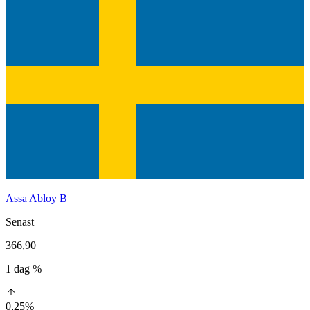
Assa Abloy B
Senast
366,90
1 dag %
0,25%