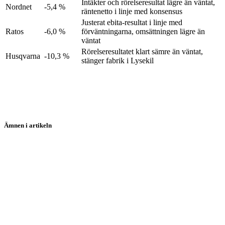
Intäkter och rörelseresultat lägre än väntat,
Nordnet
-5,4 %
räntenetto i linje med konsensus
Justerat ebita-resultat i linje med
Ratos
-6,0 %
förväntningarna, omsättningen lägre än
väntat
Rörelseresultatet klart sämre än väntat,
Husqvarna
-10,3 %
stänger fabrik i Lysekil
Ämnen i artikeln
Nordnet
Lime Technologies
Indutrade
Husqvarna
Evolution