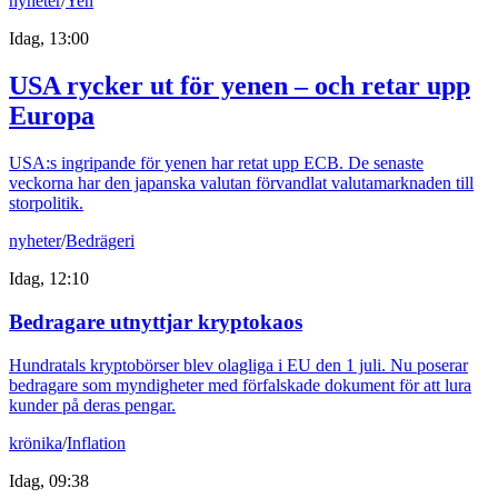
nyheter
/
Yen
Idag, 13:00
USA rycker ut för yenen – och retar upp
Europa
USA:s ingripande för yenen har retat upp ECB. De senaste
veckorna har den japanska valutan förvandlat valutamarknaden till
storpolitik.
nyheter
/
Bedrägeri
Idag, 12:10
Bedragare utnyttjar kryptokaos
Hundratals kryptobörser blev olagliga i EU den 1 juli. Nu poserar
bedragare som myndigheter med förfalskade dokument för att lura
kunder på deras pengar.
krönika
/
Inflation
Idag, 09:38