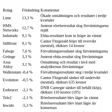
Bolag
Förändring
Kommentar
Ökade omsättningen och resultatet i tredje
Lime
13,3 %
kvartalet
HMS
Justerat rörelseresultat slog förväntningarna
12,7 %
Networks
rejält
Indutrade
9,1 %
Ebita-resultatet kom in högre än väntat
Cantor Fitzgerald höjer till övervikt
Stillfront
9,1 %
(neutral), riktkurs 14 kronor
Fabege
7,6 %
Förvaltningsresultatet slog förväntningarna
Getinge
3,3 %
Justerat ebita-resultat slog förväntningar
Assa
Omsättning och resultat i nivå med
3,1 %
Abloy
analytikernas förväntningar
Wallenstam
-0,4 %
Förvaltningsresultatet steg i tredje kvartalet
Cantor Fitzgerald sänker till undervikt
Evolution
-0,5 %
(neutral), riktkurs 635 kronor
DNB Carnegie sänker till behåll (köp),
Embracer
-2,1 %
riktkurs 110 kronor (105)
Tele2
-2,1 %
Rörelseresultatet blev lägre än väntat
Rörelseresultatet blev klart lägre än
Inwido
-5,3 %
konsensus