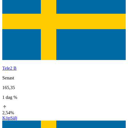
Tele2 B
Senast
165,35
1 dag %
2,54%
Köp
Sälj