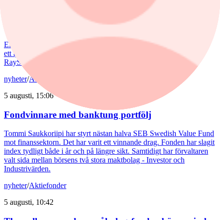
Spiltan Småbolagsfond lyfte i juli – tar in
RaySearch
Efter en svagare utveckling hittills i år fick Spiltan Småbolagsfond
ett tydligt lyft i juli. Mips bidrog mest till uppgången, medan
RaySearch Laboratories är ett nytt innehav i fonden.
nyheter
/
Aktiefonder
5 augusti, 15:06
Fondvinnare med banktung portfölj
Tommi Saukkoriipi har styrt nästan halva SEB Swedish Value Fund
mot finanssektorn. Det har varit ett vinnande drag. Fonden har slagit
index tydligt både i år och på längre sikt. Samtidigt har förvaltaren
valt sida mellan börsens två stora maktbolag - Investor och
Industrivärden.
nyheter
/
Aktiefonder
5 augusti, 10:42