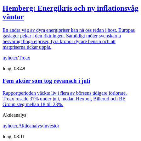
Hemberg: Energikris och ny inflationsvåg
väntar
En andra våg av dyra energipriser kan nå oss redan i höst. Europas
gaslager pekar i den riktningen. Samtidigt möter svenskarna
besvärligt höga elpriser, fyra kronor dyrare bensin och att
matpriserna tickar uppåt.
nyheter
/
Troax
Idag, 08:48
Fem aktier som tog revansch i juli
Rapportperioden väckte liv i flera av börsens tidigare förlorare.
Troax rusade 37% under juli, medan Hexpol, Billerud och BE
Group steg mellan 18 till 23%.
Aktieanalys
nyheter
,
Aktieanalys
/
Investor
Idag, 08:11