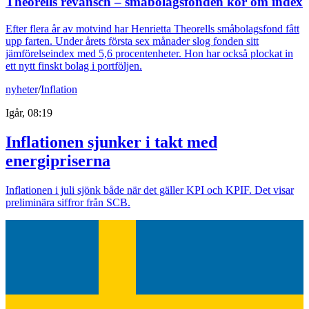
Theorells revansch – småbolagsfonden kör om index
Efter flera år av motvind har Henrietta Theorells småbolagsfond fått
upp farten. Under årets första sex månader slog fonden sitt
jämförelseindex med 5,6 procentenheter. Hon har också plockat in
ett nytt finskt bolag i portföljen.
nyheter
/
Inflation
Igår, 08:19
Inflationen sjunker i takt med
energipriserna
Inflationen i juli sjönk både när det gäller KPI och KPIF. Det visar
preliminära siffror från SCB.