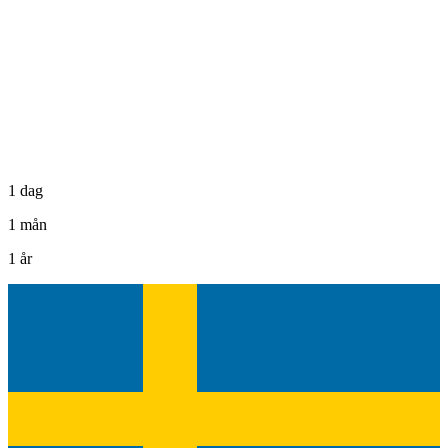
1 dag
1 mån
1 år