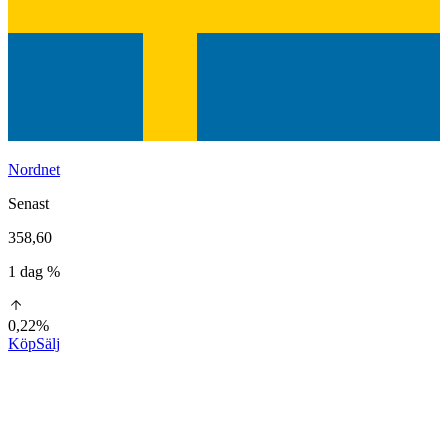
Nordnet
Senast
358,60
1 dag %
0,22%
Köp
Sälj