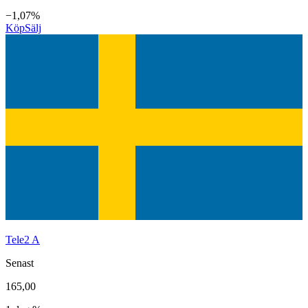
−1,07%
Köp
Sälj
Tele2 A
Senast
165,00