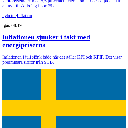
jämförelseindex med 5,6 procentenheter. Hon har också plockat in
ett nytt finskt bolag i portföljen.
nyheter
/
Inflation
Igår, 08:19
Inflationen sjunker i takt med
energipriserna
Inflationen i juli sjönk både när det gäller KPI och KPIF. Det visar
preliminära siffror från SCB.