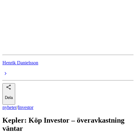
Investor
SEB
Atlas Copco
Ericsson
Aktierekommendationer
Henrik Danielsson
Dela
nyheter
/
Investor
Kepler: Köp Investor – överavkastning
väntar