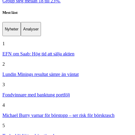
Group steg mellan 18 till 23%.
Mest läst
Nyheter
Analyser
1
EFN om Saab: Hög tid att sälja aktien
2
Lundin Minings resultat sämre än väntat
3
Fondvinnare med banktung portfölj
4
Michael Burry varnar för börstopp – ser risk för börskrasch
5