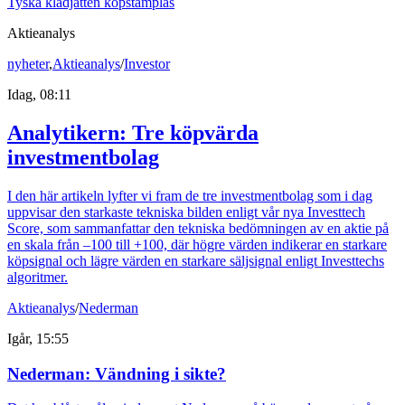
Tyska klädjätten köpstämplas
Aktieanalys
nyheter
,
Aktieanalys
/
Investor
Idag, 08:11
Analytikern: Tre köpvärda
investmentbolag
I den här artikeln lyfter vi fram de tre investmentbolag som i dag
uppvisar den starkaste tekniska bilden enligt vår nya Investtech
Score, som sammanfattar den tekniska bedömningen av en aktie på
en skala från –100 till +100, där högre värden indikerar en starkare
köpsignal och lägre värden en starkare säljsignal enligt Investtechs
algoritmer.
Aktieanalys
/
Nederman
Igår, 15:55
Nederman: Vändning i sikte?