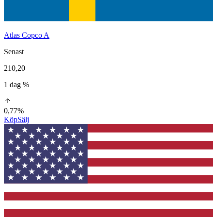
Atlas Copco A
Senast
210,20
1 dag %
0,77%
Köp
Sälj