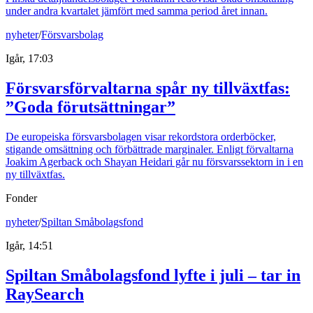
under andra kvartalet jämfört med samma period året innan.
nyheter
/
Försvarsbolag
Igår, 17:03
Försvarsförvaltarna spår ny tillväxtfas:
”Goda förutsättningar”
De europeiska försvarsbolagen visar rekordstora orderböcker,
stigande omsättning och förbättrade marginaler. Enligt förvaltarna
Joakim Agerback och Shayan Heidari går nu försvarssektorn in i en
ny tillväxtfas.
Fonder
nyheter
/
Spiltan Småbolagsfond
Igår, 14:51
Spiltan Småbolagsfond lyfte i juli – tar in
RaySearch