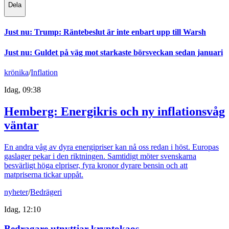
Dela
Just nu
:
Trump: Räntebeslut är inte enbart upp till Warsh
Just nu
:
Guldet på väg mot starkaste börsveckan sedan januari
krönika
/
Inflation
Idag, 09:38
Hemberg: Energikris och ny inflationsvåg
väntar
En andra våg av dyra energipriser kan nå oss redan i höst. Europas
gaslager pekar i den riktningen. Samtidigt möter svenskarna
besvärligt höga elpriser, fyra kronor dyrare bensin och att
matpriserna tickar uppåt.
nyheter
/
Bedrägeri
Idag, 12:10
Bedragare utnyttjar kryptokaos