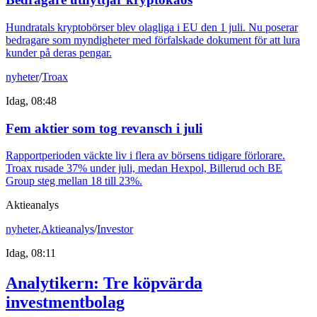
Hundratals kryptobörser blev olagliga i EU den 1 juli. Nu poserar
bedragare som myndigheter med förfalskade dokument för att lura
kunder på deras pengar.
nyheter
/
Troax
Idag, 08:48
Fem aktier som tog revansch i juli
Rapportperioden väckte liv i flera av börsens tidigare förlorare.
Troax rusade 37% under juli, medan Hexpol, Billerud och BE
Group steg mellan 18 till 23%.
Aktieanalys
nyheter
,
Aktieanalys
/
Investor
Idag, 08:11
Analytikern: Tre köpvärda
investmentbolag