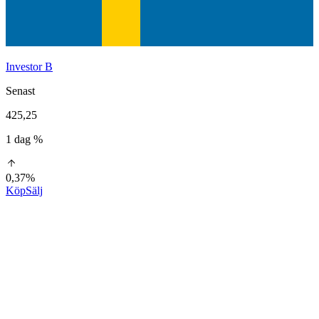
Investor B
Senast
425,25
1 dag %
0,37%
Köp
Sälj