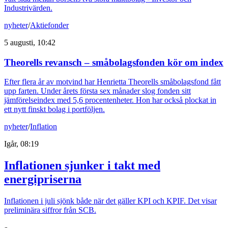
Industrivärden.
nyheter
/
Aktiefonder
5 augusti, 10:42
Theorells revansch – småbolagsfonden kör om index
Efter flera år av motvind har Henrietta Theorells småbolagsfond fått
upp farten. Under årets första sex månader slog fonden sitt
jämförelseindex med 5,6 procentenheter. Hon har också plockat in
ett nytt finskt bolag i portföljen.
nyheter
/
Inflation
Igår, 08:19
Inflationen sjunker i takt med
energipriserna
Inflationen i juli sjönk både när det gäller KPI och KPIF. Det visar
preliminära siffror från SCB.