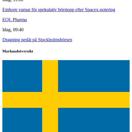
Einhorn varnar för spekulativ börstopp efter Spacex-notering
EQL Pharma
Idag, 09:40
Dragning nedåt på Stockholmsbörsen
Marknadsöversikt