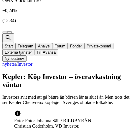
OMX Stockholm 30
−0,24%
(12:34)
Start
Telegram
Analys
Forum
Fonder
Privatekonomi
Externa tjänster
Till Avanza
Nyhetsbrev
nyheter
/
Investor
Kepler: Köp Investor – överavkastning
väntar
Investors svit med att gå bättre än börsen lär ta slut i år. Men trots det
ser Kepler Cheuvreux köpläge i Sveriges ohotade folkaktie.
Foto: Foto: Johanna Säll / BILDBYRÅN
Christian Cederholm, VD Investor.