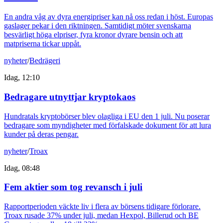
En andra våg av dyra energipriser kan nå oss redan i höst. Europas
gaslager pekar i den riktningen. Samtidigt möter svenskarna
besvärligt höga elpriser, fyra kronor dyrare bensin och att
matpriserna tickar uppåt.
nyheter
/
Bedrägeri
Idag, 12:10
Bedragare utnyttjar kryptokaos
Hundratals kryptobörser blev olagliga i EU den 1 juli. Nu poserar
bedragare som myndigheter med förfalskade dokument för att lura
kunder på deras pengar.
nyheter
/
Troax
Idag, 08:48
Fem aktier som tog revansch i juli
Rapportperioden väckte liv i flera av börsens tidigare förlorare.
Troax rusade 37% under juli, medan Hexpol, Billerud och BE