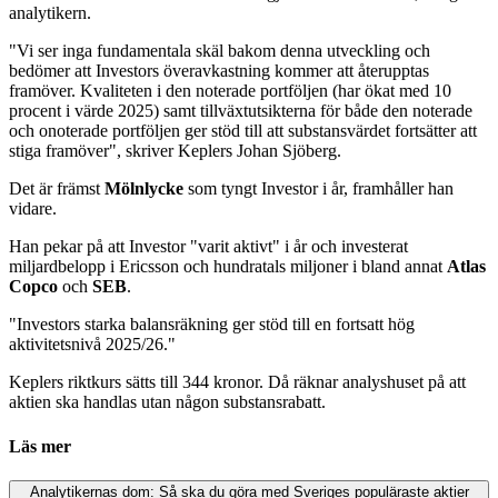
analytikern.
"Vi ser inga fundamentala skäl bakom denna utveckling och
bedömer att Investors överavkastning kommer att återupptas
framöver. Kvaliteten i den noterade portföljen (har ökat med 10
procent i värde 2025) samt tillväxtutsikterna för både den noterade
och onoterade portföljen ger stöd till att substansvärdet fortsätter att
stiga framöver", skriver Keplers Johan Sjöberg.
Det är främst
Mölnlycke
som tyngt Investor i år, framhåller han
vidare.
Han pekar på att Investor "varit aktivt" i år och investerat
miljardbelopp i
Ericsson och hundratals miljoner i bland annat
Atlas
Copco
och
SEB
.
"Investors starka balansräkning ger stöd till en fortsatt hög
aktivitetsnivå 2025/26."
Keplers riktkurs sätts till 344 kronor. Då räknar analyshuset på att
aktien ska handlas utan någon substansrabatt.
Läs mer
Analytikernas dom: Så ska du göra med Sveriges populäraste aktier