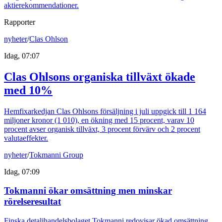
aktierekommendationer.
Rapporter
nyheter
/
Clas Ohlson
Idag, 07:07
Clas Ohlsons organiska tillväxt ökade
med 10%
Hemfixarkedjan Clas Ohlsons försäljning i juli uppgick till 1 164
miljoner kronor (1 010), en ökning med 15 procent, varav 10
procent avser organisk tillväxt, 3 procent förvärv och 2 procent
valutaeffekter.
nyheter
/
Tokmanni Group
Idag, 07:09
Tokmanni ökar omsättning men minskar
rörelseresultat
Finska detaljhandelsbolaget Tokmanni redovisar ökad omsättning