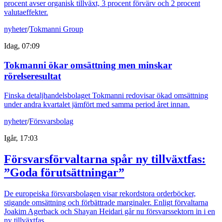
procent avser organisk tillväxt, 3 procent förvärv och 2 procent
valutaeffekter.
nyheter
/
Tokmanni Group
Idag, 07:09
Tokmanni ökar omsättning men minskar
rörelseresultat
Finska detaljhandelsbolaget Tokmanni redovisar ökad omsättning
under andra kvartalet jämfört med samma period året innan.
nyheter
/
Försvarsbolag
Igår, 17:03
Försvarsförvaltarna spår ny tillväxtfas:
”Goda förutsättningar”
De europeiska försvarsbolagen visar rekordstora orderböcker,
stigande omsättning och förbättrade marginaler. Enligt förvaltarna
Joakim Agerback och Shayan Heidari går nu försvarssektorn in i en
ny tillväxtfas.