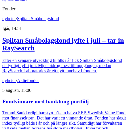
Fonder
nyheter
/
Spiltan Småbolagsfond
Igår, 14:51
Spiltan Småbolagsfond lyfte i juli – tar in
RaySearch
Efter en svagare utveckling hittills i år fick Spiltan Småbolagsfond
ett tydligt lyft i juli. Mips bidrog mest till uppgången, medan
RaySearch Laboratories är ett nytt innehav i fonden.
nyheter
/
Aktiefonder
5 augusti, 15:06
Fondvinnare med banktung portfölj
Tommi Saukkoriipi har styrt nästan halva SEB Swedish Value Fund
mot finanssektorn. Det har varit ett vinnande drag. Fonden har slagit
index tydligt både i år och på längre sikt. Samtidigt har förvaltaren
valt sida mellan börsens två stora maktbolag - Investor och