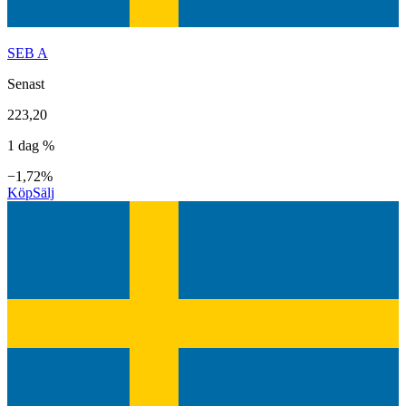
SEB A
Senast
223,20
1 dag %
−1,72%
Köp
Sälj