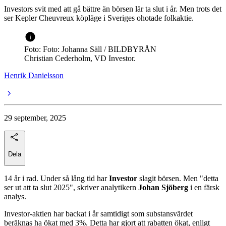
Investors svit med att gå bättre än börsen lär ta slut i år. Men trots det
ser Kepler Cheuvreux köpläge i Sveriges ohotade folkaktie.
Foto: Foto: Johanna Säll / BILDBYRÅN
Christian Cederholm, VD Investor.
Henrik Danielsson
29 september, 2025
Dela
14 år i rad. Under så lång tid har
Investor
slagit börsen. Men "detta
ser ut att ta slut 2025", skriver analytikern
Johan Sjöberg
i en färsk
analys.
Investor-aktien har backat i år samtidigt som substansvärdet
beräknas ha ökat med 3%. Detta har gjort att rabatten ökat, enligt