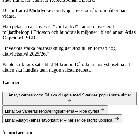
Det är främst
Mölnlycke
som tyngt Investor i år, framhåller han
vidare.
Han pekar på att Investor "varit aktivt" i år och investerat
miljardbelopp i
Ericsson och hundratals miljoner i bland annat
Atlas
Copco
och
SEB
.
"Investors starka balansräkning ger stöd till en fortsatt hög
aktivitetsnivå 2025/26."
Keplers riktkurs sätts till 344 kronor. Då räknar analyshuset på att
aktien ska handlas utan någon substansrabatt.
Läs mer
Analytikernas dom: Så ska du göra med Sveriges populäraste aktier
Lista: Så värderas renoveringsaktierna – Nibe dyrast
Lista: Analytikernas favoritaktier – här ser de störst uppsida
Ämnen i artikeln