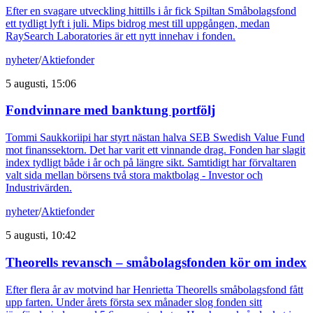
Efter en svagare utveckling hittills i år fick Spiltan Småbolagsfond
ett tydligt lyft i juli. Mips bidrog mest till uppgången, medan
RaySearch Laboratories är ett nytt innehav i fonden.
nyheter
/
Aktiefonder
5 augusti, 15:06
Fondvinnare med banktung portfölj
Tommi Saukkoriipi har styrt nästan halva SEB Swedish Value Fund
mot finanssektorn. Det har varit ett vinnande drag. Fonden har slagit
index tydligt både i år och på längre sikt. Samtidigt har förvaltaren
valt sida mellan börsens två stora maktbolag - Investor och
Industrivärden.
nyheter
/
Aktiefonder
5 augusti, 10:42
Theorells revansch – småbolagsfonden kör om index
Efter flera år av motvind har Henrietta Theorells småbolagsfond fått
upp farten. Under årets första sex månader slog fonden sitt