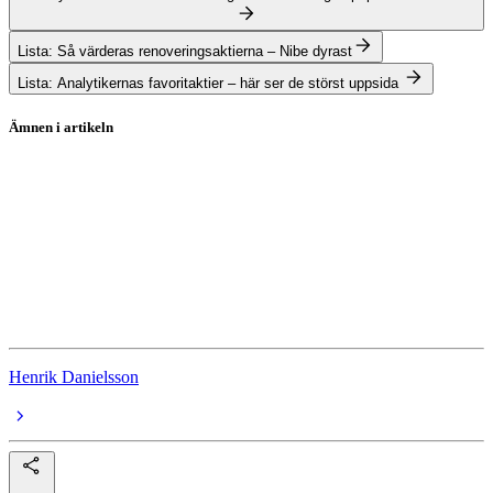
Lista: Så värderas renoveringsaktierna – Nibe dyrast
Lista: Analytikernas favoritaktier – här ser de störst uppsida
Ämnen i artikeln
Investor
SEB
Atlas Copco
Ericsson
Aktierekommendationer
Henrik Danielsson