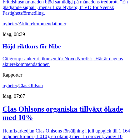
Fritidshusmarknaden bjöd samtidigt på månadens tredbrott. "En
glädjande signal", menar Liza Nyberg, tf VD för Svensk
Fastighetsförmedling.
nyheter
/
Aktierekommendationer
Idag, 08:39
Höjd riktkurs för Nibe
Citigroup sänker riktkursen för Novo Nordisk. Här är dagens
aktierekommendationer.
Rapporter
nyheter
/
Clas Ohlson
Idag, 07:07
Clas Ohlsons organiska tillväxt ökade
med 10%
Hemfixarkedjan Clas Ohlsons försäljning i juli uppgick till 1 164
miljoner kronor (1 010), en ökning med 15 procent, varav 10