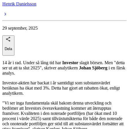
Henrik Danielsson
29 september, 2025
Dela
14 år i rad. Under så lång tid har
Investor
slagit börsen. Men "detta
ser ut att ta slut 2025", skriver analytikern
Johan Sjöberg
i en färsk
analys.
Investor-aktien har backat i år samtidigt som substansvärdet
beräknas ha ökat med 3%. Detta har gjort att rabatten ökat, enligt
analytikern.
"Vi ser inga fundamentala skäl bakom denna utveckling och
bedömer att Investors överavkastning kommer att återupptas
framöver. Kvaliteten i den noterade portföljen (har ökat med 10
procent i värde 2025) samt tillväxtutsikterna för både den noterade
och onoterade portföljen ger stöd till att substansvärdet fortsätter att
stiga framöver", skriver Keplers Johan Sjöberg.