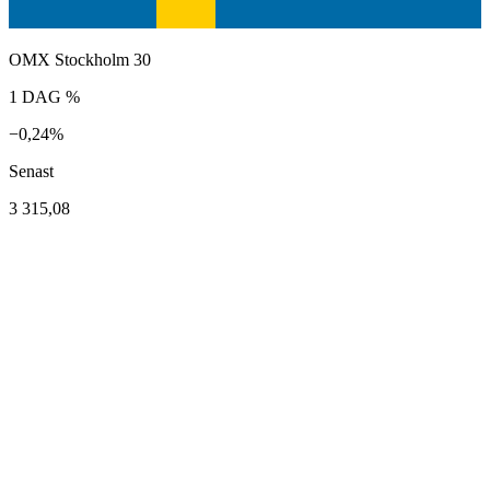
OMX Stockholm 30
1 DAG %
−0,24%
Senast
3 315,08