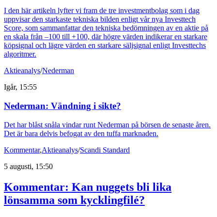
I den här artikeln lyfter vi fram de tre investmentbolag som i dag
uppvisar den starkaste tekniska bilden enligt vår nya Investtech
Score, som sammanfattar den tekniska bedömningen av en aktie på
en skala från –100 till +100, där högre värden indikerar en starkare
köpsignal och lägre värden en starkare säljsignal enligt Investtechs
algoritmer.
Aktieanalys
/
Nederman
Igår, 15:55
Nederman: Vändning i sikte?
Det har blåst snåla vindar runt Nederman på börsen de senaste åren.
Det är bara delvis befogat av den tuffa marknaden.
Kommentar
,
Aktieanalys
/
Scandi Standard
5 augusti, 15:50
Kommentar: Kan nuggets bli lika
lönsamma som kycklingfilé?