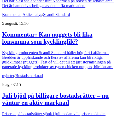
Det har blåst snåla vindar runt Nederman på börsen de senaste åren.
Det är bara delvis befogat av den tuffa marknaden.
Kommentar
,
Aktieanalys
/
Scandi Standard
5 augusti, 15:50
Kommentar: Kan nuggets bli lika
lönsamma som kycklingfilé?
Kycklingproducenten Scandi Standard håller hög fart i affärerna.
Bredden är uppfriskande och flera av affärerna kan bli riktiga
guldklimpar (nuggets). Fast då vill det till att just storsatsningen på
panerade kycklingprodukter, av typen chicken nuggets, blir lönsam.
nyheter
/
Bostadsmarknad
Idag, 07:15
Juli bjöd på billigare bostadsrätter – nu
väntar en aktiv marknad
Priserna på bostadsrätter sjönk i juli medan villapriserna ökade.