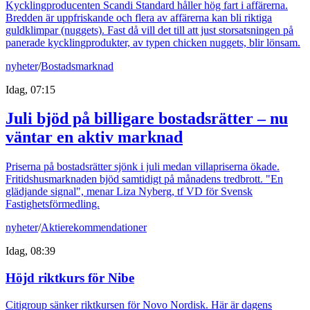
Kycklingproducenten Scandi Standard håller hög fart i affärerna.
Bredden är uppfriskande och flera av affärerna kan bli riktiga
guldklimpar (nuggets). Fast då vill det till att just storsatsningen på
panerade kycklingprodukter, av typen chicken nuggets, blir lönsam.
nyheter
/
Bostadsmarknad
Idag, 07:15
Juli bjöd på billigare bostadsrätter – nu
väntar en aktiv marknad
Priserna på bostadsrätter sjönk i juli medan villapriserna ökade.
Fritidshusmarknaden bjöd samtidigt på månadens tredbrott. "En
glädjande signal", menar Liza Nyberg, tf VD för Svensk
Fastighetsförmedling.
nyheter
/
Aktierekommendationer
Idag, 08:39
Höjd riktkurs för Nibe
Citigroup sänker riktkursen för Novo Nordisk. Här är dagens