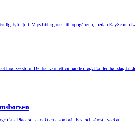
t tydligt lyft i juli. Mips bidrog mest till uppgången, medan RaySearch La
inanssektorn. Det har varit ett vinnande drag. Fonden har slagit index t
lmsbörsen
e Cap. Placera listar aktierna som gått bäst och sämst i veckan.