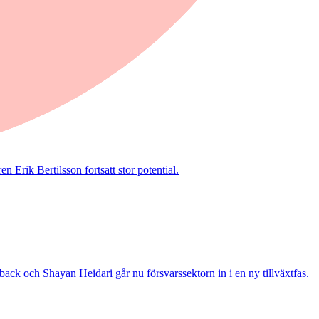
 Erik Bertilsson fortsatt stor potential.
ack och Shayan Heidari går nu försvarssektorn in i en ny tillväxtfas.