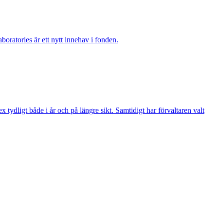
boratories är ett nytt innehav i fonden.
ydligt både i år och på längre sikt. Samtidigt har förvaltaren valt