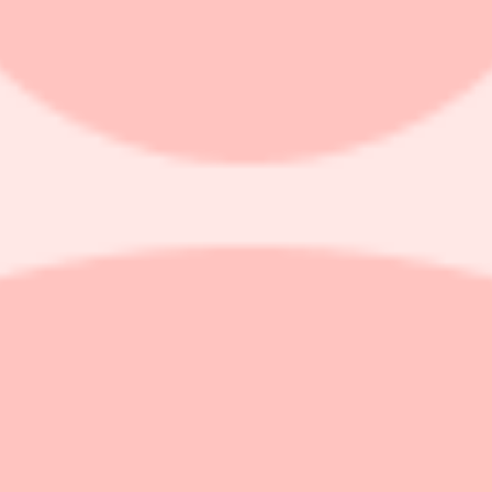
allager, en investering som beräknas uppgå till cirka 80 miljoner kronor u
terad. Efter att emissionen genomförts och det nya centrallagret tagits i
skuld/ebitda. Vad gäller centrallagret kommer det att ligga i Staffanst
s sänka distributionskostnaderna samt öka effektiviteten med cirka 30 pr
en vuxit kraftigt och står idag för cirka en tredjedel av koncernens förs
everera ytterligare värde till våra kunder och aktieägare. Vi ser med till
säger VD Andreas Rylander.