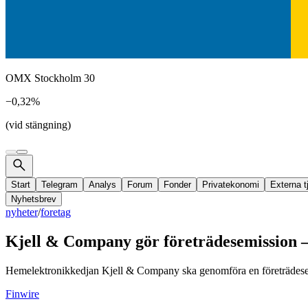
OMX Stockholm 30
−0,32%
(vid stängning)
Start
Telegram
Analys
Forum
Fonder
Privatekonomi
Externa t
Nyhetsbrev
nyheter
/
foretag
Kjell & Company gör företrädesemission – 
Hemelektronikkedjan Kjell & Company ska genomföra en företrädesemi
Finwire