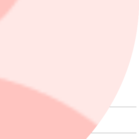
nder 2025-2026, samt för att stärka balansräkningen. Enligt bolaget
 drift, samt övriga kostnadsbesparingar realiserats, väntas
orp, strax öster om Malmö. Det kommer att vara utrustat med en
ocent. Lagret väntas bli taget i drift under fjärde kvartalet 2025 och
äljning. Genom vårt nya automatiserade centrallager får vi stora
försikt på framtiden och förväntar oss successivt en förbättrad marknad