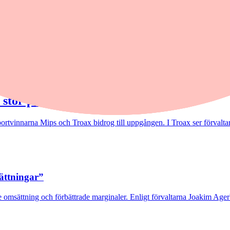
 stor potential"
rtvinnarna Mips och Troax bidrog till uppgången. I Troax ser förvaltaren
sättningar”
 omsättning och förbättrade marginaler. Enligt förvaltarna Joakim Agerb