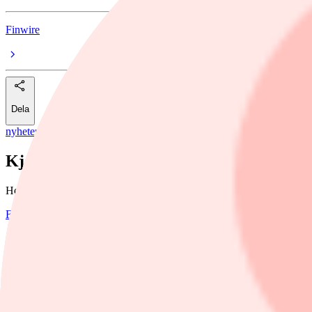
Finwire
Dela
nyheter
/
foretag
Kjell & Company gör företrädesemission – 
Hemelektronikkedjan Kjell & Company ska genomföra en företrädesemi
Finwire
10 december, 2024