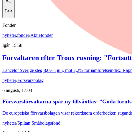
Dela
Fonder
nyheter
,
fonder
/
Aktiefonder
Igår, 15:58
Förvaltaren efter Troax rusning: "Fortsatt
Lancelot Sverige steg 8,6% i juli, mot 2,2% för jämförelseindex. Rappo
nyheter
/
Försvarsbolag
6 augusti, 17:03
Försvarsförvaltarna spår ny tillväxtfas: ”Goda förut
De europeiska försvarsbolagen visar rekordstora orderböcker, stigande
nyheter
/
Spiltan Småbolagsfond