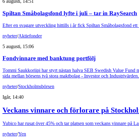
6 augusti, 14:51
Spiltan Småbolagsfond lyfte i juli – tar in RaySearch
Efter en svagare utveckling hittills i år fick Spiltan Småbolagsfond et
nyheter
/
Aktiefonder
5 augusti, 15:06
Fondvinnare med banktung portfölj
Tommi Saukkoriipi har styrt nästan halva SEB Swedish Value Fund mot f
sida mellan börsens två stora maktbolag - Investor och Industrivärden.
nyheter
/
Stockholmsbörsen
Igår, 14:40
Veckans vinnare och förlorare på Stockho
Yubico har rusat över 45% och tar platsen som veckans vinnare på Larg
nyheter
/
Yen