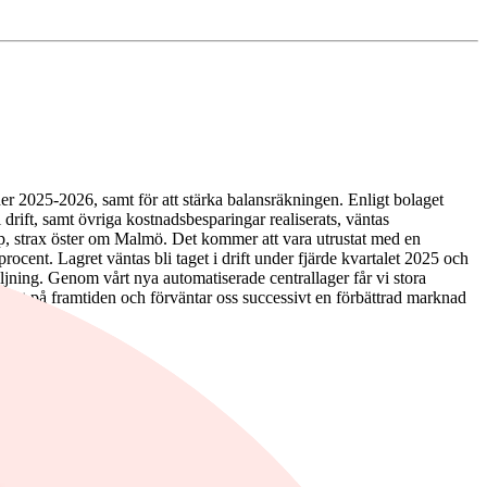
nder 2025-2026, samt för att stärka balansräkningen. Enligt bolaget
 drift, samt övriga kostnadsbesparingar realiserats, väntas
orp, strax öster om Malmö. Det kommer att vara utrustat med en
ocent. Lagret väntas bli taget i drift under fjärde kvartalet 2025 och
äljning. Genom vårt nya automatiserade centrallager får vi stora
försikt på framtiden och förväntar oss successivt en förbättrad marknad