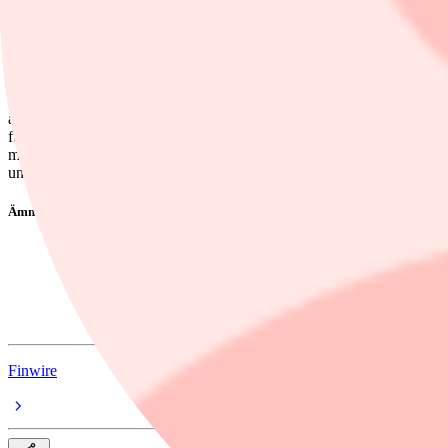
Dela
Emissionen syftar dels till att finansiera ett nytt automatiserat centr
väntas emissionen bli genomförd i början av nästa år. Den är fullt garan
skuldsättningen minska mot det finansiella målet om <2,5 gånger netto
automationslösning från Autostore. Investeringen i automation förvänta
fullt integrerat under 2026. "Bolagets e-handel har under de senaste år
möjligheter för ökad effektivitet i samtliga kanaler och möjlighet att l
under 2025 i takt med att konsumentförtroendet förväntas stärkas", 
Ämnen i artikeln
foretag
aktier
Kjell Group
Finwire