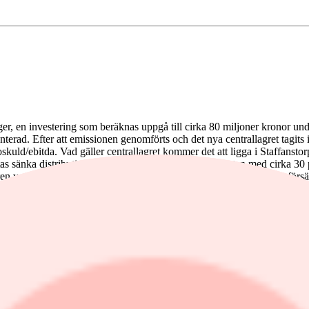
allager, en investering som beräknas uppgå till cirka 80 miljoner kronor u
terad. Efter att emissionen genomförts och det nya centrallagret tagits i
skuld/ebitda. Vad gäller centrallagret kommer det att ligga i Staffanst
s sänka distributionskostnaderna samt öka effektiviteten med cirka 30 pr
en vuxit kraftigt och står idag för cirka en tredjedel av koncernens förs
everera ytterligare värde till våra kunder och aktieägare. Vi ser med till
säger VD Andreas Rylander.