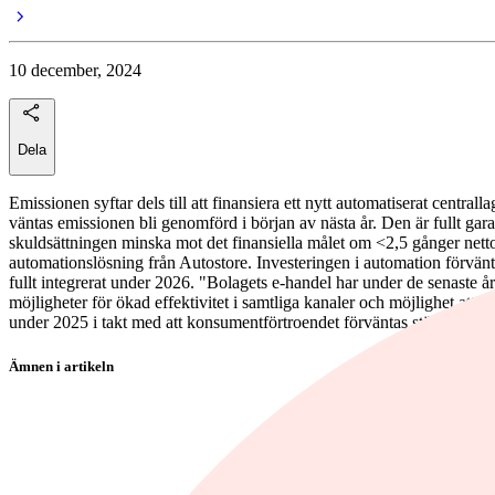
10 december, 2024
Dela
Emissionen syftar dels till att finansiera ett nytt automatiserat centr
väntas emissionen bli genomförd i början av nästa år. Den är fullt garan
skuldsättningen minska mot det finansiella målet om <2,5 gånger netto
automationslösning från Autostore. Investeringen i automation förvänta
fullt integrerat under 2026. "Bolagets e-handel har under de senaste år
möjligheter för ökad effektivitet i samtliga kanaler och möjlighet att l
under 2025 i takt med att konsumentförtroendet förväntas stärkas", 
Ämnen i artikeln
foretag
aktier
Kjell Group