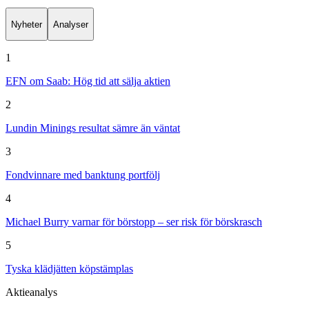
Nyheter
Analyser
1
EFN om Saab: Hög tid att sälja aktien
2
Lundin Minings resultat sämre än väntat
3
Fondvinnare med banktung portfölj
4
Michael Burry varnar för börstopp – ser risk för börskrasch
5
Tyska klädjätten köpstämplas
Aktieanalys