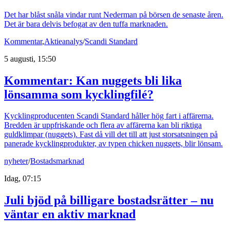
Det har blåst snåla vindar runt Nederman på börsen de senaste åren.
Det är bara delvis befogat av den tuffa marknaden.
Kommentar
,
Aktieanalys
/
Scandi Standard
5 augusti, 15:50
Kommentar: Kan nuggets bli lika
lönsamma som kycklingfilé?
Kycklingproducenten Scandi Standard håller hög fart i affärerna.
Bredden är uppfriskande och flera av affärerna kan bli riktiga
guldklimpar (nuggets). Fast då vill det till att just storsatsningen på
panerade kycklingprodukter, av typen chicken nuggets, blir lönsam.
nyheter
/
Bostadsmarknad
Idag, 07:15
Juli bjöd på billigare bostadsrätter – nu
väntar en aktiv marknad