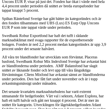
Uncons EUR P, visar på just det. Fonden har ökat i värde med hela
4,4 procent under perioden då snittet av breda europafonder har
tappat knappt 5 procent.
Spiltan Räntefond Sverige har gått bättre än kategoriindex och är
den fonden tillsammans med UBS (Lux) ES Eurp Opp Uncons
EUR P som inte tappat värde under perioden.
Swedbank Robur Exportfond har haft det tufft i rådande
marknadsklimat med svaga rapporter för de exportberoende
bolagen. Fonden är ned 2,2 procent medan kategoriindex är upp 3,9
procent under det senaste halvåret.
All våra tre blandfonder har utvecklats som förväntat. Placeras
basfond, Swedbank Robur Mix Indexfond Sverige har avkastat bäst
av blandfonderna under perioden. AMF Balansfond har slagit
snittet av liknande fonder och levt upp till våra långsiktiga
förväntningar. Cliens Mixfond har avkastat sämst av blandfonderna
under perioden. Den har fått fart under november och är i topp
avkastningsmässigt under månaden.
Det senaste kvartalets marknadsturbulens har varit extremt
utmanande för hedgefonder. Vårt val i sektorn, Atlant Explora, har
haft ett tufft halvår och gått ner knappt 4 procent. Det är mer än
snittet för kategorin. Utvecklingen för lågriskhedgefonden Atlant