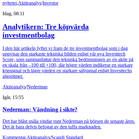
nyheter
,
Aktieanalys
/
Investor
Idag, 08:11
Analytikern: Tre köpvärda
investmentbolag
I den här artikeln lyfter vi fram de tre investmentbolag som i dag
uppvisar den starkaste tekniska bilden enligt vår nya Investtech
Score, som sammanfattar den tekniska bedömningen av en aktie på
en skala från –100 till +100, där högre värden indikerar en starkare
köpsignal och lägre värden en starkare säljsignal enligt Investtechs
algoritmer.
Aktieanalys
/
Nederman
Igår, 15:55
Nederman: Vändning i sikte?
Det har blåst snåla vindar runt Nederman på börsen de senaste åren.
Det är bara delvis befogat av den tuffa marknaden.
Kommentar
,
Aktieanalys
/
Scandi Standard