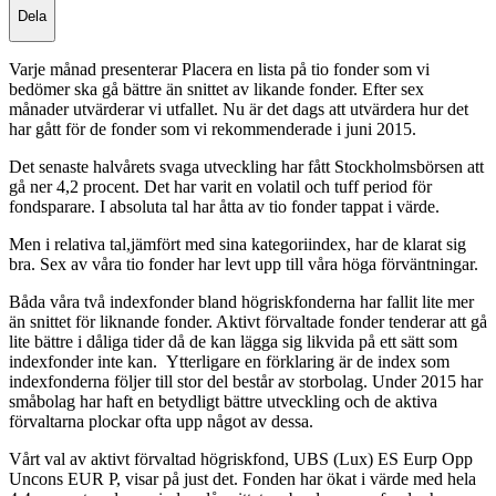
Dela
Varje månad presenterar Placera en lista på tio fonder som vi
bedömer ska gå bättre än snittet av likande fonder. Efter sex
månader utvärderar vi utfallet. Nu är det dags att utvärdera hur det
har gått för de fonder som vi rekommenderade i juni 2015.
Det senaste halvårets svaga utveckling har fått Stockholmsbörsen att
gå ner 4,2 procent. Det har varit en volatil och tuff period för
fondsparare. I absoluta tal har åtta av tio fonder tappat i värde.
Men i relativa tal,jämfört med sina kategoriindex, har de klarat sig
bra. Sex av våra tio fonder har levt upp till våra höga förväntningar.
Båda våra två indexfonder bland högriskfonderna har fallit lite mer
än snittet för liknande fonder. Aktivt förvaltade fonder tenderar att gå
lite bättre i dåliga tider då de kan lägga sig likvida på ett sätt som
indexfonder inte kan. Ytterligare en förklaring är de index som
indexfonderna följer till stor del består av storbolag. Under 2015 har
småbolag har haft en betydligt bättre utveckling och de aktiva
förvaltarna plockar ofta upp något av dessa.
Vårt val av aktivt förvaltad högriskfond, UBS (Lux) ES Eurp Opp
Uncons EUR P, visar på just det. Fonden har ökat i värde med hela