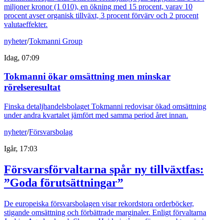
miljoner kronor (1 010), en ökning med 15 procent, varav 10
procent avser organisk tillväxt, 3 procent förvärv och 2 procent
valutaeffekter.
nyheter
/
Tokmanni Group
Idag, 07:09
Tokmanni ökar omsättning men minskar
rörelseresultat
Finska detaljhandelsbolaget Tokmanni redovisar ökad omsättning
under andra kvartalet jämfört med samma period året innan.
nyheter
/
Försvarsbolag
Igår, 17:03
Försvarsförvaltarna spår ny tillväxtfas:
”Goda förutsättningar”
De europeiska försvarsbolagen visar rekordstora orderböcker,
stigande omsättning och förbättrade marginaler. Enligt förvaltarna