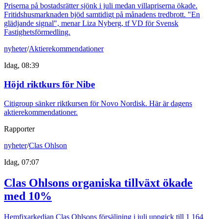
Priserna på bostadsrätter sjönk i juli medan villapriserna ökade.
Fritidshusmarknaden bjöd samtidigt på månadens tredbrott. "En
glädjande signal", menar Liza Nyberg, tf VD för Svensk
Fastighetsförmedling.
nyheter
/
Aktierekommendationer
Idag, 08:39
Höjd riktkurs för Nibe
Citigroup sänker riktkursen för Novo Nordisk. Här är dagens
aktierekommendationer.
Rapporter
nyheter
/
Clas Ohlson
Idag, 07:07
Clas Ohlsons organiska tillväxt ökade
med 10%
Hemfixarkedjan Clas Ohlsons försäljning i juli uppgick till 1 164