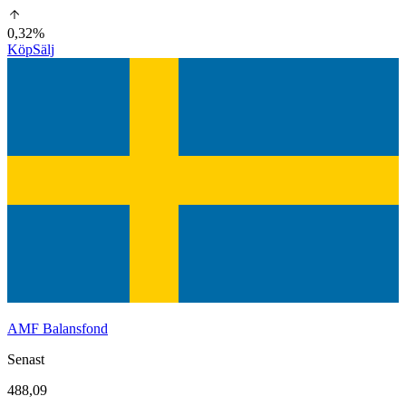
0,32%
Köp
Sälj
AMF Balansfond
Senast
488,09