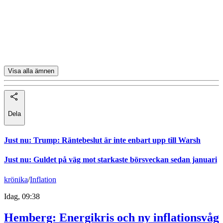
Swedbank Robur Exportfond A
Swedbank Robur Access Mix A
Cliens Mixfond B
Visa alla ämnen
Dela
Just nu
:
Trump: Räntebeslut är inte enbart upp till Warsh
Just nu
:
Guldet på väg mot starkaste börsveckan sedan januari
krönika
/
Inflation
Idag, 09:38
Hemberg: Energikris och ny inflationsvåg