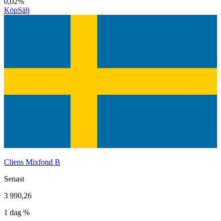
0,02%
Köp
Sälj
Cliens Mixfond B
Senast
3 990,26
1 dag %