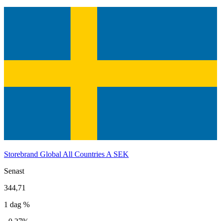
Storebrand Global All Countries A SEK
Senast
344,71
1 dag %