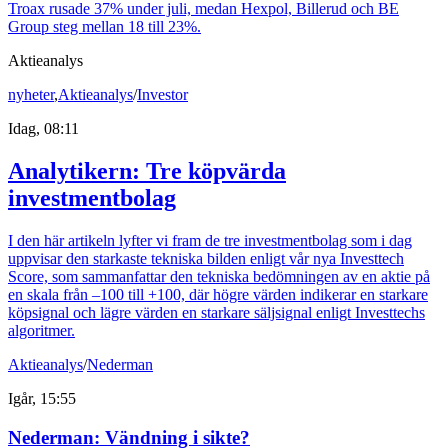
Troax rusade 37% under juli, medan Hexpol, Billerud och BE
Group steg mellan 18 till 23%.
Aktieanalys
nyheter
,
Aktieanalys
/
Investor
Idag, 08:11
Analytikern: Tre köpvärda
investmentbolag
I den här artikeln lyfter vi fram de tre investmentbolag som i dag
uppvisar den starkaste tekniska bilden enligt vår nya Investtech
Score, som sammanfattar den tekniska bedömningen av en aktie på
en skala från –100 till +100, där högre värden indikerar en starkare
köpsignal och lägre värden en starkare säljsignal enligt Investtechs
algoritmer.
Aktieanalys
/
Nederman
Igår, 15:55
Nederman: Vändning i sikte?