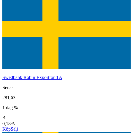
Swedbank Robur Exportfond A
Senast
281,63
1 dag %
0,18%
Köp
Sälj