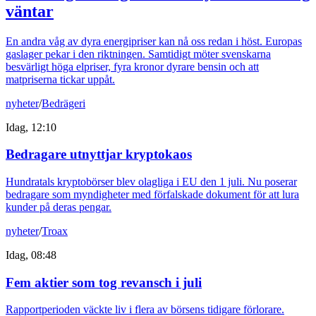
väntar
En andra våg av dyra energipriser kan nå oss redan i höst. Europas
gaslager pekar i den riktningen. Samtidigt möter svenskarna
besvärligt höga elpriser, fyra kronor dyrare bensin och att
matpriserna tickar uppåt.
nyheter
/
Bedrägeri
Idag, 12:10
Bedragare utnyttjar kryptokaos
Hundratals kryptobörser blev olagliga i EU den 1 juli. Nu poserar
bedragare som myndigheter med förfalskade dokument för att lura
kunder på deras pengar.
nyheter
/
Troax
Idag, 08:48
Fem aktier som tog revansch i juli
Rapportperioden väckte liv i flera av börsens tidigare förlorare.