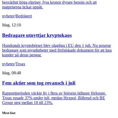
besvärligt höga elpriser, fyra kronor dyrare bensin och att
matpriserna tickar uppåt.
nyheter
/
Bedrägeri
Idag, 12:10
Bedragare utnyttjar kryptokaos
Hundratals kryptobörser blev olagliga i EU den 1 juli. Nu poserar
bedragare som myndigheter med förfalskade dokument för att lura
kunder på deras pengar.
nyheter
/
Troax
Idag, 08:48
Fem aktier som tog revansch i juli
Rapportperioden väckte liv i flera av börsens tidigare förlorare.
Troax rusade 37% under juli, medan Hexpol, Billerud och BE
Group steg mellan 18 till 23%.
Mest läst