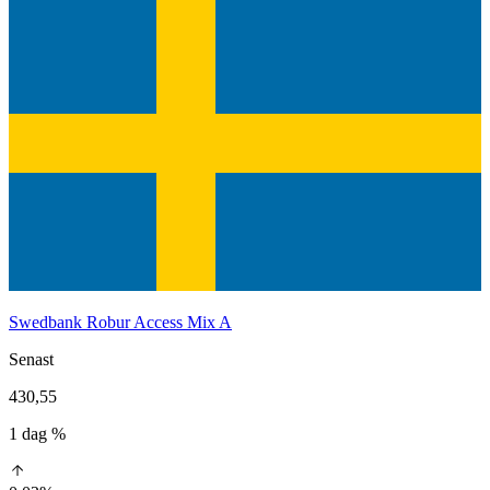
Swedbank Robur Access Mix A
Senast
430,55
1 dag %