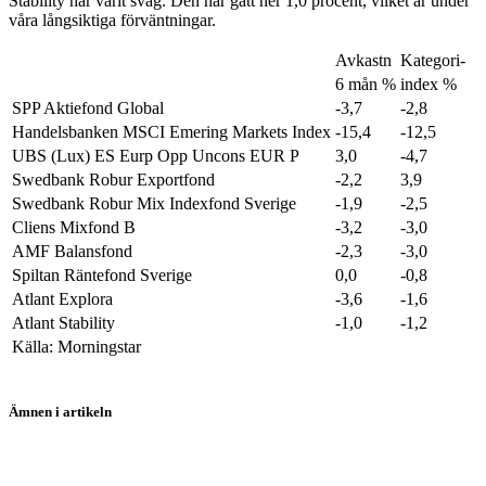
Stability har varit svag. Den har gått ner 1,0 procent, vilket är under
våra långsiktiga förväntningar.
Avkastn
Kategori-
6 mån %
index %
SPP Aktiefond Global
-3,7
-2,8
Handelsbanken MSCI Emering Markets Index
-15,4
-12,5
UBS (Lux) ES Eurp Opp Uncons EUR P
3,0
-4,7
Swedbank Robur Exportfond
-2,2
3,9
Swedbank Robur Mix Indexfond Sverige
-1,9
-2,5
Cliens Mixfond B
-3,2
-3,0
AMF Balansfond
-2,3
-3,0
Spiltan Räntefond Sverige
0,0
-0,8
Atlant Explora
-3,6
-1,6
Atlant Stability
-1,0
-1,2
Källa: Morningstar
Ämnen i artikeln
Storebrand Global All Countries A SEK
UBS European Opportunity Uncons EUR PAcc