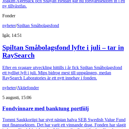
Joakim Agerback och Shayan Heidari går nu försvarssektorn in i en
ny tillväxtfas.
Fonder
nyheter
/
Spiltan Småbolagsfond
Igår, 14:51
Spiltan Småbolagsfond lyfte i juli – tar in
RaySearch
Efter en svagare utveckling hittills i år fick Spiltan Småbolagsfond
ett tydligt lyft i juli. Mips bidrog mest till uppgången, medan
RaySearch Laboratories är ett nytt innehav i fonden.
nyheter
/
Aktiefonder
5 augusti, 15:06
Fondvinnare med banktung portfölj
Tommi Saukkoriipi har styrt nästan halva SEB Swedish Value Fund
mot finanssektorn. Det har varit ett vinnande drag. Fonden har slagit