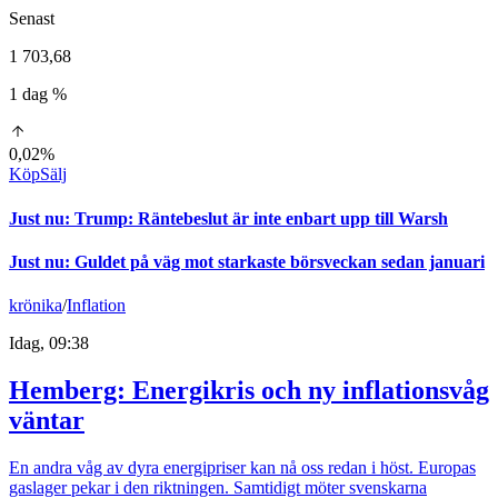
Senast
1 703,68
1 dag %
0,02%
Köp
Sälj
Just nu
:
Trump: Räntebeslut är inte enbart upp till Warsh
Just nu
:
Guldet på väg mot starkaste börsveckan sedan januari
krönika
/
Inflation
Idag, 09:38
Hemberg: Energikris och ny inflationsvåg
väntar
En andra våg av dyra energipriser kan nå oss redan i höst. Europas
gaslager pekar i den riktningen. Samtidigt möter svenskarna