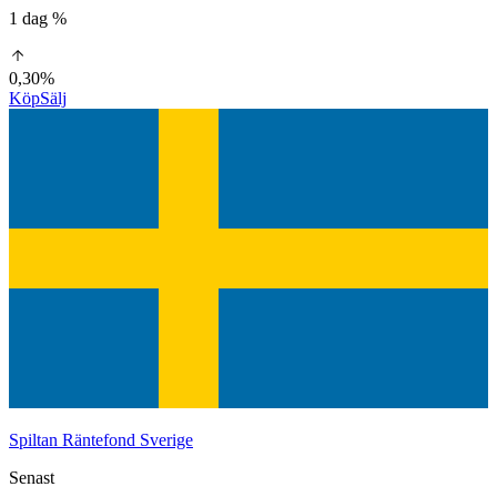
1 dag %
0,30%
Köp
Sälj
Spiltan Räntefond Sverige
Senast