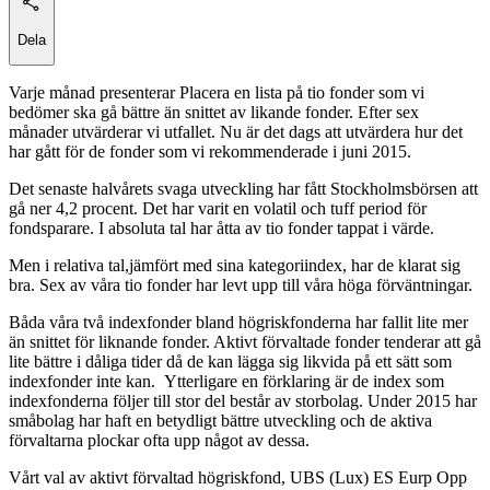
Dela
Varje månad presenterar Placera en lista på tio fonder som vi
bedömer ska gå bättre än snittet av likande fonder. Efter sex
månader utvärderar vi utfallet. Nu är det dags att utvärdera hur det
har gått för de fonder som vi rekommenderade i juni 2015.
Det senaste halvårets svaga utveckling har fått Stockholmsbörsen att
gå ner 4,2 procent. Det har varit en volatil och tuff period för
fondsparare. I absoluta tal har åtta av tio fonder tappat i värde.
Men i relativa tal,jämfört med sina kategoriindex, har de klarat sig
bra. Sex av våra tio fonder har levt upp till våra höga förväntningar.
Båda våra två indexfonder bland högriskfonderna har fallit lite mer
än snittet för liknande fonder. Aktivt förvaltade fonder tenderar att gå
lite bättre i dåliga tider då de kan lägga sig likvida på ett sätt som
indexfonder inte kan. Ytterligare en förklaring är de index som
indexfonderna följer till stor del består av storbolag. Under 2015 har
småbolag har haft en betydligt bättre utveckling och de aktiva
förvaltarna plockar ofta upp något av dessa.
Vårt val av aktivt förvaltad högriskfond, UBS (Lux) ES Eurp Opp