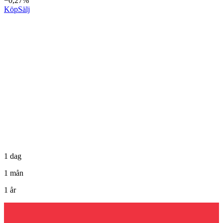
−0,27%
Köp
Sälj
1 dag
1 mån
1 år