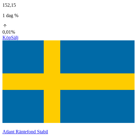
152,15
1 dag %
0,01%
Köp
Sälj
Atlant Räntefond Stabil