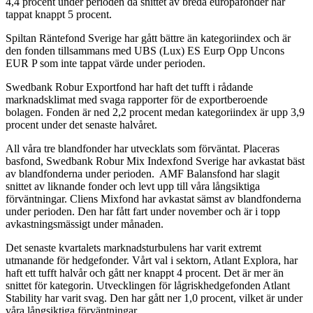
4,4 procent under perioden då snittet av breda europafonder har
tappat knappt 5 procent.
Spiltan Räntefond Sverige har gått bättre än kategoriindex och är
den fonden tillsammans med UBS (Lux) ES Eurp Opp Uncons
EUR P som inte tappat värde under perioden.
Swedbank Robur Exportfond har haft det tufft i rådande
marknadsklimat med svaga rapporter för de exportberoende
bolagen. Fonden är ned 2,2 procent medan kategoriindex är upp 3,9
procent under det senaste halvåret.
All våra tre blandfonder har utvecklats som förväntat. Placeras
basfond, Swedbank Robur Mix Indexfond Sverige har avkastat bäst
av blandfonderna under perioden. AMF Balansfond har slagit
snittet av liknande fonder och levt upp till våra långsiktiga
förväntningar. Cliens Mixfond har avkastat sämst av blandfonderna
under perioden. Den har fått fart under november och är i topp
avkastningsmässigt under månaden.
Det senaste kvartalets marknadsturbulens har varit extremt
utmanande för hedgefonder. Vårt val i sektorn, Atlant Explora, har
haft ett tufft halvår och gått ner knappt 4 procent. Det är mer än
snittet för kategorin. Utvecklingen för lågriskhedgefonden Atlant
Stability har varit svag. Den har gått ner 1,0 procent, vilket är under
våra långsiktiga förväntningar.