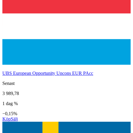
UBS European Opportunity Uncons EUR PAcc
Senast
3 989,78
1 dag %
−0,15%
Köp
Sälj