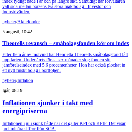
index tydligt både i år och på längre sikt. Samtidigt har förvaltaren
valt sida mellan börsens två stora maktbolag - Investor och
Industrivärden.
nyheter
/
Aktiefonder
5 augusti, 10:42
Theorells revansch – småbolagsfonden kör om index
Efter flera år av motvind har Henrietta Theorells småbolagsfond fått
upp farten. Under årets första sex månader slog fonden sitt
jämförelseindex med 5,6 procentenheter. Hon har också plockat in
ett nytt finskt bolag i portföljen.
nyheter
/
Inflation
Igår, 08:19
Inflationen sjunker i takt med
energipriserna
Inflationen i juli sjönk både när det gäller KPI och KPIF. Det visar
preliminära siffror från SCB.