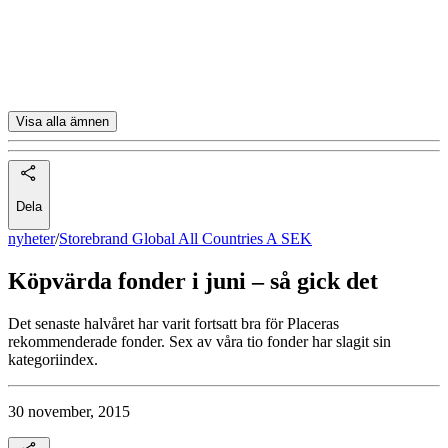
Swedbank Robur Exportfond A
Swedbank Robur Access Mix A
Cliens Mixfond B
Visa alla ämnen
Dela
nyheter
/
Storebrand Global All Countries A SEK
Köpvärda fonder i juni – så gick det
Det senaste halvåret har varit fortsatt bra för Placeras
rekommenderade fonder. Sex av våra tio fonder har slagit sin
kategoriindex.
30 november, 2015