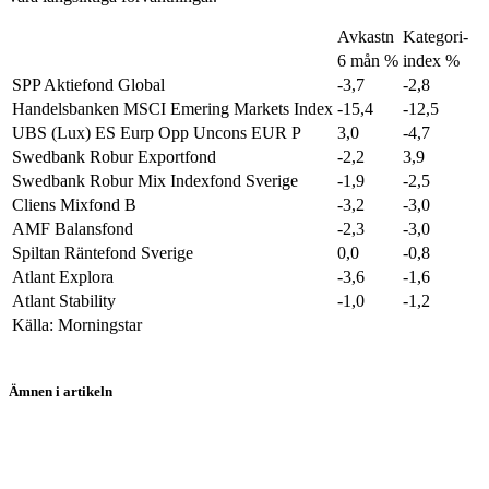
Avkastn
Kategori-
6 mån %
index %
SPP Aktiefond Global
-3,7
-2,8
Handelsbanken MSCI Emering Markets Index
-15,4
-12,5
UBS (Lux) ES Eurp Opp Uncons EUR P
3,0
-4,7
Swedbank Robur Exportfond
-2,2
3,9
Swedbank Robur Mix Indexfond Sverige
-1,9
-2,5
Cliens Mixfond B
-3,2
-3,0
AMF Balansfond
-2,3
-3,0
Spiltan Räntefond Sverige
0,0
-0,8
Atlant Explora
-3,6
-1,6
Atlant Stability
-1,0
-1,2
Källa: Morningstar
Ämnen i artikeln
Storebrand Global All Countries A SEK
UBS European Opportunity Uncons EUR PAcc