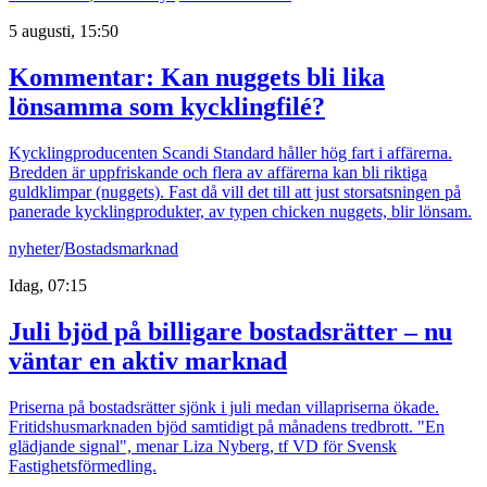
5 augusti, 15:50
Kommentar: Kan nuggets bli lika
lönsamma som kycklingfilé?
Kycklingproducenten Scandi Standard håller hög fart i affärerna.
Bredden är uppfriskande och flera av affärerna kan bli riktiga
guldklimpar (nuggets). Fast då vill det till att just storsatsningen på
panerade kycklingprodukter, av typen chicken nuggets, blir lönsam.
nyheter
/
Bostadsmarknad
Idag, 07:15
Juli bjöd på billigare bostadsrätter – nu
väntar en aktiv marknad
Priserna på bostadsrätter sjönk i juli medan villapriserna ökade.
Fritidshusmarknaden bjöd samtidigt på månadens tredbrott. "En
glädjande signal", menar Liza Nyberg, tf VD för Svensk
Fastighetsförmedling.