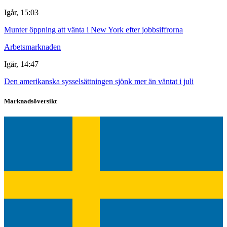
Igår, 15:03
Munter öppning att vänta i New York efter jobbsiffrorna
Arbetsmarknaden
Igår, 14:47
Den amerikanska sysselsättningen sjönk mer än väntat i juli
Marknadsöversikt