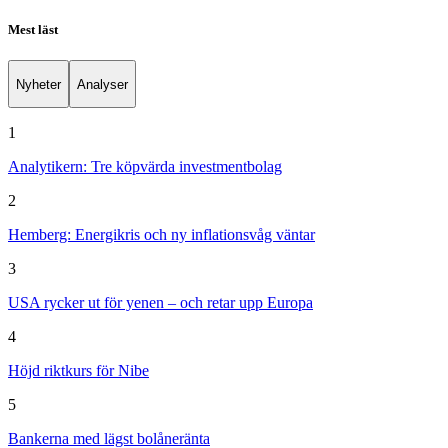
Mest läst
Nyheter
Analyser
1
Analytikern: Tre köpvärda investmentbolag
2
Hemberg: Energikris och ny inflationsvåg väntar
3
USA rycker ut för yenen – och retar upp Europa
4
Höjd riktkurs för Nibe
5
Bankerna med lägst bolåneränta