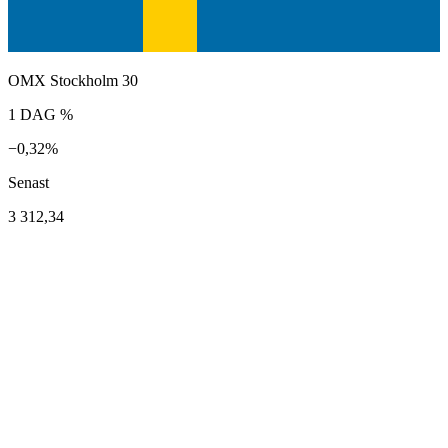
OMX Stockholm 30
1 DAG %
−0,32%
Senast
3 312,34