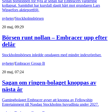
Sedan börstoppen för fyra år sedan har Embracers värdering
kollapsat. Samtidigt har kursfall slagit hårt mot grundaren Lars
Wingefors aktieportfölj.
nyheter
/
Stockholmsbörsen
20 maj, 09:29
Börsen runt nollan – Embracer upp efter
delår
Stockholmsbörsen inledde onsdagen med mindre indexrörelser.
nyheter
/
Embracer Group B
20 maj, 07:24
Sagan om ringen-bolaget knoppas av
nästa år
Gamingbolaget Embracer avser att knoppa av Fellowship
Entertainment till Nasdaq Stockholms huvudlista under 2027.