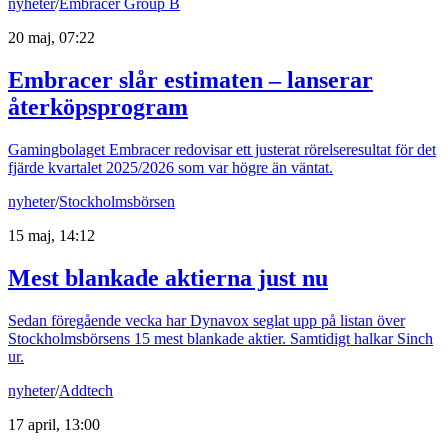
nyheter
/
Embracer Group B
20 maj, 07:22
Embracer slår estimaten – lanserar
återköpsprogram
Gamingbolaget Embracer redovisar ett justerat rörelseresultat för det
fjärde kvartalet 2025/2026 som var högre än väntat.
nyheter
/
Stockholmsbörsen
15 maj, 14:12
Mest blankade aktierna just nu
Sedan föregående vecka har Dynavox seglat upp på listan över
Stockholmsbörsens 15 mest blankade aktier. Samtidigt halkar Sinch
ur.
nyheter
/
Addtech
17 april, 13:00