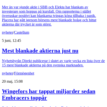
Mer än var sjunde aktie i SBB och Elekta har blankats av
investerare som hoppas på kursfall. Om rapporterna i stället
överraskar positivt kan blankarna tvingas köpa tillbaka i panik.
Placera har gått igenom börsens mest blankade bolag och hittat
aktierna där trycket är som störst.
nyheter
/
Castellum
5 juni, 12:45
Mest blankade aktierna just nu
Nyhetsbyrån Direkt publicerar i slutet av varje vecka en lista över de
15 mest blankade aktierna på den svenska marknaden.
nyheter
/
Förmögenhet
20 maj, 15:08
Wingefors har tappat miljarder sedan
Embracers toppår