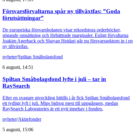
Försvarsförvaltarna spår ny tillväxtfas: ”Goda
förutsättningar”
De europeiska försvarsbolagen visar rekordstora orderböcker,
stigande omsättning och förbättrade marginaler. Enligt förvaltarna
Joakim Agerback och Shayan Heidari går nu försvarssektorn in i en
ny tillväxtfas.
nyheter
/
Spiltan Småbolagsfond
6 augusti, 14:51
Spiltan Småbolagsfond lyfte i juli – tar in
RaySearch
Efter en svagare utveckling hittills i år fick Spiltan Småbolagsfond
ett tydligt lyft i juli. Mips bidrog mest till uppgången, medan
RaySearch Laboratories är ett nytt innehav i fonden.
nyheter
/
Aktiefonder
5 augusti, 15:06