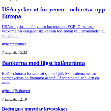
USA rycker ut för yenen – och retar upp
Europa
USA:s ingripande för yenen har retat upp ECB. De senaste
veckorna har den japanska valutan förvandlat valutamarknaden till
storpolitik.
nyheter
/
Banker
7 augusti, 15:32
Bankerna med lägst bolåneränta
Bolåneräntorna fortsatte att sjunka i juli. Skillnaderna mellan
storbankernas bolåneräntor är små. På sparkonton är bilden en
annan.
nyheter
/
Bedrägeri
7 augusti, 12:10
Bedragare utnyttjar kryptokaos