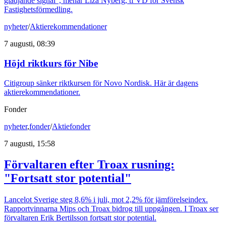
glädjande signal", menar Liza Nyberg, tf VD för Svensk
Fastighetsförmedling.
nyheter
/
Aktierekommendationer
7 augusti, 08:39
Höjd riktkurs för Nibe
Citigroup sänker riktkursen för Novo Nordisk. Här är dagens
aktierekommendationer.
Fonder
nyheter
,
fonder
/
Aktiefonder
7 augusti, 15:58
Förvaltaren efter Troax rusning:
"Fortsatt stor potential"
Lancelot Sverige steg 8,6% i juli, mot 2,2% för jämförelseindex.
Rapportvinnarna Mips och Troax bidrog till uppgången. I Troax ser
förvaltaren Erik Bertilsson fortsatt stor potential.