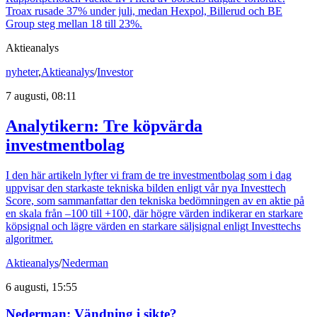
Troax rusade 37% under juli, medan Hexpol, Billerud och BE
Group steg mellan 18 till 23%.
Aktieanalys
nyheter
,
Aktieanalys
/
Investor
7 augusti, 08:11
Analytikern: Tre köpvärda
investmentbolag
I den här artikeln lyfter vi fram de tre investmentbolag som i dag
uppvisar den starkaste tekniska bilden enligt vår nya Investtech
Score, som sammanfattar den tekniska bedömningen av en aktie på
en skala från –100 till +100, där högre värden indikerar en starkare
köpsignal och lägre värden en starkare säljsignal enligt Investtechs
algoritmer.
Aktieanalys
/
Nederman
6 augusti, 15:55
Nederman: Vändning i sikte?