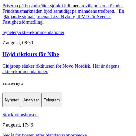
Priserna på bostadsrätter sjönk i juli medan villapriserna ökade.
Fritidshusmarknaden bjöd samtidigt på månadens tredbrott. "En
glädjande signal", menar Liza Nyberg, tf VD för Svensk
Fastighetsförmedling.
nyheter
/
Aktierekommendationer
7 augusti, 08:39
Höjd riktkurs för Nibe
Citigroup sänker riktkursen för Novo Nordisk. Här är dagens
aktierekommendationer.
Senaste nytt
Nyheter
Analyser
Telegram
Stockholmsbörsen
7 augusti, 17:46
Nedåt för börsen efter blandad rapportvecka