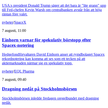
USA:s president Donald Trump säger att det bara är "lite grann" upp
till Fed-chefen Kevin Warsh om centralbanken avstår från att höja
räntan före valet.
nyheter
/
SpaceX
7 augusti, 11:00
Einhorn varnar för spekulativ börstopp efter
Spacex-notering
Hedgefondförvaltaren David Einhorn anser att rymdbolaget Spacex
rekordnotering kan komma att ses som ett tecken på att
aktiemarknaden närmar sig en spekulativ topp.
nyheter
/
EQL Pharma
7 augusti, 09:40
Dragning nedåt på Stockholmsbörsen
Stockholmsbörsen inledde fredagen oregelbundet med dragning
nedåt.