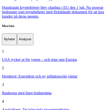
Hundratals kryptobörser blev olagliga i EU den 1 juli. Nu poserar
bedragare som myndigheter med förfalskade dokument för att lura
kunder på deras pengar.
Mest läst
Nyheter
Analyser
1
USA rycker ut för yenen – och retar upp Europa
2
Hemberg: Energikris och ny inflationsvåg väntar
3
Bankerna med lägst bolåneränta
4
Analytikern: Tre köpvärda investmentbolag