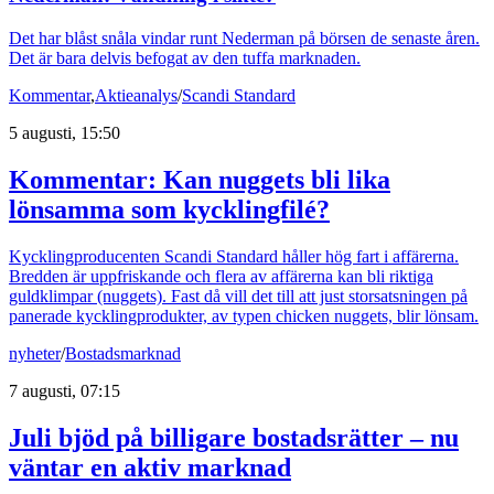
Det har blåst snåla vindar runt Nederman på börsen de senaste åren.
Det är bara delvis befogat av den tuffa marknaden.
Kommentar
,
Aktieanalys
/
Scandi Standard
5 augusti, 15:50
Kommentar: Kan nuggets bli lika
lönsamma som kycklingfilé?
Kycklingproducenten Scandi Standard håller hög fart i affärerna.
Bredden är uppfriskande och flera av affärerna kan bli riktiga
guldklimpar (nuggets). Fast då vill det till att just storsatsningen på
panerade kycklingprodukter, av typen chicken nuggets, blir lönsam.
nyheter
/
Bostadsmarknad
7 augusti, 07:15
Juli bjöd på billigare bostadsrätter – nu
väntar en aktiv marknad