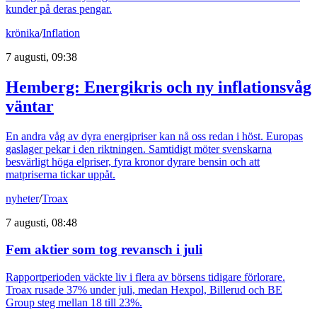
kunder på deras pengar.
krönika
/
Inflation
7 augusti, 09:38
Hemberg: Energikris och ny inflationsvåg
väntar
En andra våg av dyra energipriser kan nå oss redan i höst. Europas
gaslager pekar i den riktningen. Samtidigt möter svenskarna
besvärligt höga elpriser, fyra kronor dyrare bensin och att
matpriserna tickar uppåt.
nyheter
/
Troax
7 augusti, 08:48
Fem aktier som tog revansch i juli
Rapportperioden väckte liv i flera av börsens tidigare förlorare.
Troax rusade 37% under juli, medan Hexpol, Billerud och BE
Group steg mellan 18 till 23%.