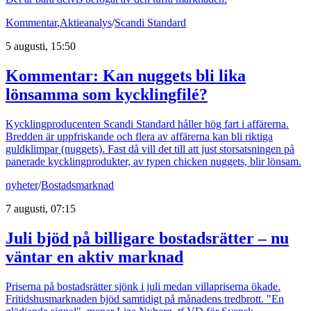
Kommentar
,
Aktieanalys
/
Scandi Standard
5 augusti, 15:50
Kommentar: Kan nuggets bli lika
lönsamma som kycklingfilé?
Kycklingproducenten Scandi Standard håller hög fart i affärerna.
Bredden är uppfriskande och flera av affärerna kan bli riktiga
guldklimpar (nuggets). Fast då vill det till att just storsatsningen på
panerade kycklingprodukter, av typen chicken nuggets, blir lönsam.
nyheter
/
Bostadsmarknad
7 augusti, 07:15
Juli bjöd på billigare bostadsrätter – nu
väntar en aktiv marknad
Priserna på bostadsrätter sjönk i juli medan villapriserna ökade.
Fritidshusmarknaden bjöd samtidigt på månadens tredbrott. "En