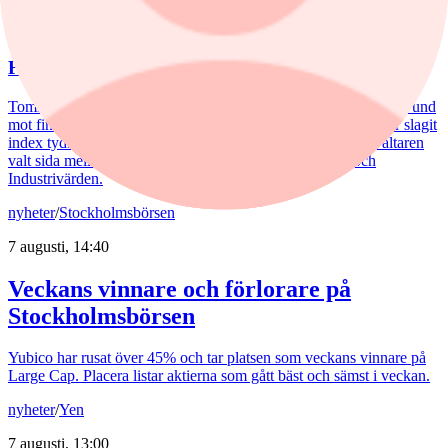
5 augusti, 15:06
Fondvinnare med banktung portfölj
Tommi Saukkoriipi har styrt nästan halva SEB Swedish Value Fund
mot finanssektorn. Det har varit ett vinnande drag. Fonden har slagit
index tydligt både i år och på längre sikt. Samtidigt har förvaltaren
valt sida mellan börsens två stora maktbolag - Investor och
Industrivärden.
nyheter
/
Stockholmsbörsen
7 augusti, 14:40
Veckans vinnare och förlorare på
Stockholmsbörsen
Yubico har rusat över 45% och tar platsen som veckans vinnare på
Large Cap. Placera listar aktierna som gått bäst och sämst i veckan.
nyheter
/
Yen
7 augusti, 13:00