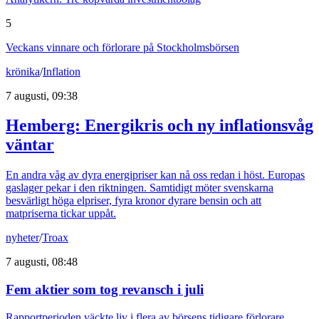
5
Veckans vinnare och förlorare på Stockholmsbörsen
krönika
/
Inflation
7 augusti, 09:38
Hemberg: Energikris och ny inflationsvåg
väntar
En andra våg av dyra energipriser kan nå oss redan i höst. Europas
gaslager pekar i den riktningen. Samtidigt möter svenskarna
besvärligt höga elpriser, fyra kronor dyrare bensin och att
matpriserna tickar uppåt.
nyheter
/
Troax
7 augusti, 08:48
Fem aktier som tog revansch i juli
Rapportperioden väckte liv i flera av börsens tidigare förlorare.