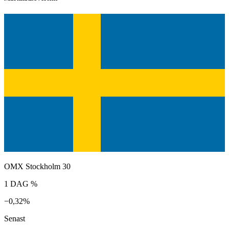
OMX Stockholm 30
1 DAG %
−0,32%
Senast