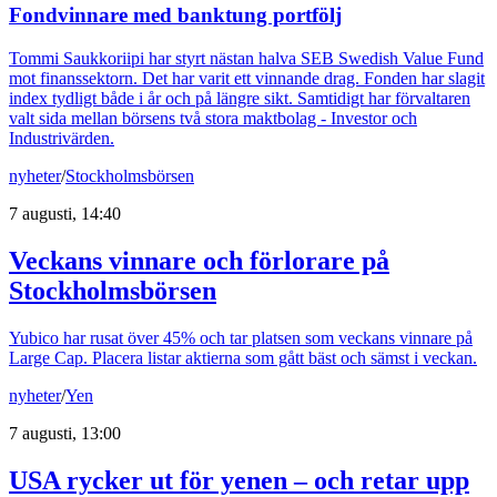
Fondvinnare med banktung portfölj
Tommi Saukkoriipi har styrt nästan halva SEB Swedish Value Fund
mot finanssektorn. Det har varit ett vinnande drag. Fonden har slagit
index tydligt både i år och på längre sikt. Samtidigt har förvaltaren
valt sida mellan börsens två stora maktbolag - Investor och
Industrivärden.
nyheter
/
Stockholmsbörsen
7 augusti, 14:40
Veckans vinnare och förlorare på
Stockholmsbörsen
Yubico har rusat över 45% och tar platsen som veckans vinnare på
Large Cap. Placera listar aktierna som gått bäst och sämst i veckan.
nyheter
/
Yen
7 augusti, 13:00
USA rycker ut för yenen – och retar upp