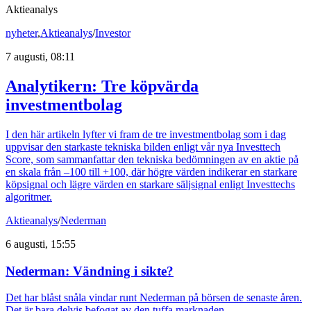
Aktieanalys
nyheter
,
Aktieanalys
/
Investor
7 augusti, 08:11
Analytikern: Tre köpvärda
investmentbolag
I den här artikeln lyfter vi fram de tre investmentbolag som i dag
uppvisar den starkaste tekniska bilden enligt vår nya Investtech
Score, som sammanfattar den tekniska bedömningen av en aktie på
en skala från –100 till +100, där högre värden indikerar en starkare
köpsignal och lägre värden en starkare säljsignal enligt Investtechs
algoritmer.
Aktieanalys
/
Nederman
6 augusti, 15:55
Nederman: Vändning i sikte?
Det har blåst snåla vindar runt Nederman på börsen de senaste åren.
Det är bara delvis befogat av den tuffa marknaden.