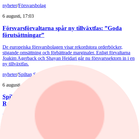
nyheter
/
Försvarsbolag
6 augusti, 17:03
Försvarsförvaltarna spår ny tillväxtfas: ”Goda
förutsättningar”
De europeiska försvarsbolagen visar rekordstora orderböcker,
stigande omsättning och förbättrade marginaler. Enligt förvaltarna
Joakim Agerback och Shayan Heidari går nu försvarssektorn in i en
ny tillväxtfas.
nyheter
/
Spiltan Småbolagsfond
6 augusti, 14:51
Spiltan Småbolagsfond lyfte i juli – tar in
RaySearch
Efter en svagare utveckling hittills i år fick Spiltan Småbolagsfond
ett tydligt lyft i juli. Mips bidrog mest till uppgången, medan
RaySearch Laboratories är ett nytt innehav i fonden.
nyheter
/
Aktiefonder