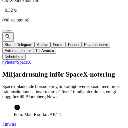
OMX Stockholm 30
−0,32%
(vid stängning)
Start
Telegram
Analys
Forum
Fonder
Privatekonomi
Externa tjänster
Till Avanza
Nyhetsbrev
nyheter
/
SpaceX
Miljardrusning inför SpaceX-notering
Spacex planerade börsnotering är kraftigt övertecknad, med order
från institutionella investerare på över 10 miljarder dollar, enligt
uppgifter till Bloomberg News.
Foto: Matt Rourke /AP/TT
Finwire