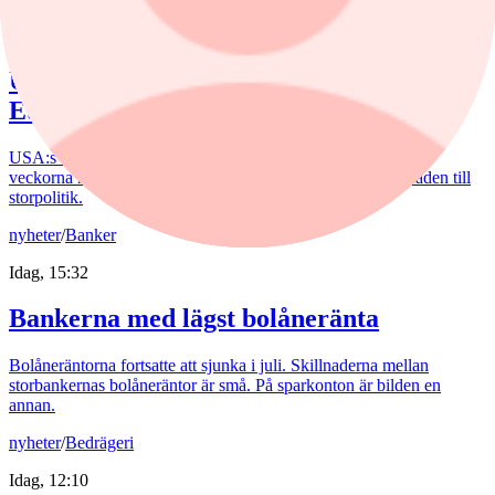
Idag, 13:00
USA rycker ut för yenen – och retar upp
Europa
USA:s ingripande för yenen har retat upp ECB. De senaste
veckorna har den japanska valutan förvandlat valutamarknaden till
storpolitik.
nyheter
/
Banker
Idag, 15:32
Bankerna med lägst bolåneränta
Bolåneräntorna fortsatte att sjunka i juli. Skillnaderna mellan
storbankernas bolåneräntor är små. På sparkonton är bilden en
annan.
nyheter
/
Bedrägeri
Idag, 12:10