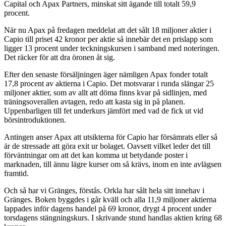
Capital och Apax Partners, minskat sitt ägande till totalt 59,9
procent.
När nu Apax på fredagen meddelat att det sålt 18 miljoner aktier i
Capio till priset 42 kronor per aktie så innebär det en prislapp som
ligger 13 procent under teckningskursen i samband med noteringen.
Det räcker för att dra öronen åt sig.
Efter den senaste försäljningen äger nämligen Apax fonder totalt
17,8 procent av aktierna i Capio. Det motsvarar i runda slängar 25
miljoner aktier, som av allt att döma finns kvar på sidlinjen, med
träningsoverallen avtagen, redo att kasta sig in på planen.
Uppenbarligen till fet underkurs jämfört med vad de fick ut vid
börsintroduktionen.
Antingen anser Apax att utsikterna för Capio har försämrats eller så
är de stressade att göra exit ur bolaget. Oavsett vilket leder det till
förväntningar om att det kan komma ut betydande poster i
marknaden, till ännu lägre kurser om så krävs, inom en inte avlägsen
framtid.
Och så har vi Gränges, förstås. Orkla har sålt hela sitt innehav i
Gränges. Boken byggdes i går kväll och alla 11,9 miljoner aktierna
lappades inför dagens handel på 69 kronor, drygt 4 procent under
torsdagens stängningskurs. I skrivande stund handlas aktien kring 68