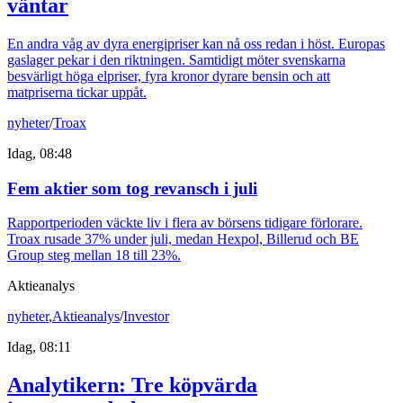
väntar
En andra våg av dyra energipriser kan nå oss redan i höst. Europas
gaslager pekar i den riktningen. Samtidigt möter svenskarna
besvärligt höga elpriser, fyra kronor dyrare bensin och att
matpriserna tickar uppåt.
nyheter
/
Troax
Idag, 08:48
Fem aktier som tog revansch i juli
Rapportperioden väckte liv i flera av börsens tidigare förlorare.
Troax rusade 37% under juli, medan Hexpol, Billerud och BE
Group steg mellan 18 till 23%.
Aktieanalys
nyheter
,
Aktieanalys
/
Investor
Idag, 08:11
Analytikern: Tre köpvärda