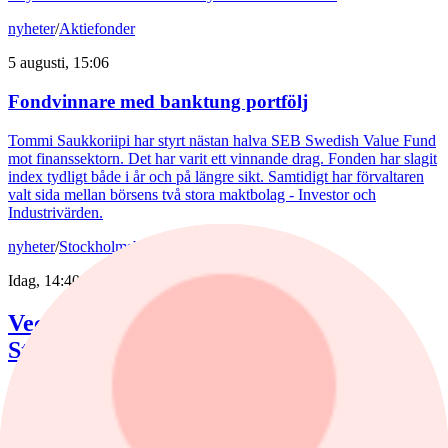
nyheter
/
Aktiefonder
5 augusti, 15:06
Fondvinnare med banktung portfölj
Tommi Saukkoriipi har styrt nästan halva SEB Swedish Value Fund
mot finanssektorn. Det har varit ett vinnande drag. Fonden har slagit
index tydligt både i år och på längre sikt. Samtidigt har förvaltaren
valt sida mellan börsens två stora maktbolag - Investor och
Industrivärden.
nyheter
/
Stockholmsbörsen
Idag, 14:40
Veckans vinnare och förlorare på
Stockholmsbörsen
Yubico har rusat över 45% och tar platsen som veckans vinnare på
Large Cap. Placera listar aktierna som gått bäst och sämst i veckan.
nyheter
/
Yen