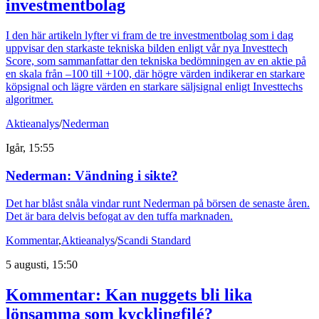
investmentbolag
I den här artikeln lyfter vi fram de tre investmentbolag som i dag
uppvisar den starkaste tekniska bilden enligt vår nya Investtech
Score, som sammanfattar den tekniska bedömningen av en aktie på
en skala från –100 till +100, där högre värden indikerar en starkare
köpsignal och lägre värden en starkare säljsignal enligt Investtechs
algoritmer.
Aktieanalys
/
Nederman
Igår, 15:55
Nederman: Vändning i sikte?
Det har blåst snåla vindar runt Nederman på börsen de senaste åren.
Det är bara delvis befogat av den tuffa marknaden.
Kommentar
,
Aktieanalys
/
Scandi Standard
5 augusti, 15:50
Kommentar: Kan nuggets bli lika
lönsamma som kycklingfilé?