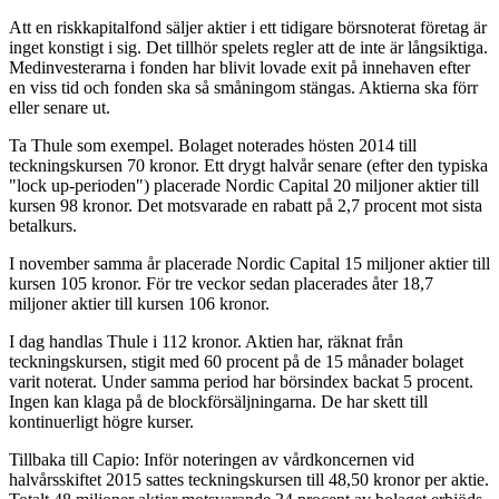
Att en riskkapitalfond säljer aktier i ett tidigare börsnoterat företag är
inget konstigt i sig. Det tillhör spelets regler att de inte är långsiktiga.
Medinvesterarna i fonden har blivit lovade exit på innehaven efter
en viss tid och fonden ska så småningom stängas. Aktierna ska förr
eller senare ut.
Ta Thule som exempel. Bolaget noterades hösten 2014 till
teckningskursen 70 kronor. Ett drygt halvår senare (efter den typiska
"lock up-perioden") placerade Nordic Capital 20 miljoner aktier till
kursen 98 kronor. Det motsvarade en rabatt på 2,7 procent mot sista
betalkurs.
I november samma år placerade Nordic Capital 15 miljoner aktier till
kursen 105 kronor. För tre veckor sedan placerades åter 18,7
miljoner aktier till kursen 106 kronor.
I dag handlas Thule i 112 kronor. Aktien har, räknat från
teckningskursen, stigit med 60 procent på de 15 månader bolaget
varit noterat. Under samma period har börsindex backat 5 procent.
Ingen kan klaga på de blockförsäljningarna. De har skett till
kontinuerligt högre kurser.
Tillbaka till Capio: Inför noteringen av vårdkoncernen vid
halvårsskiftet 2015 sattes teckningskursen till 48,50 kronor per aktie.