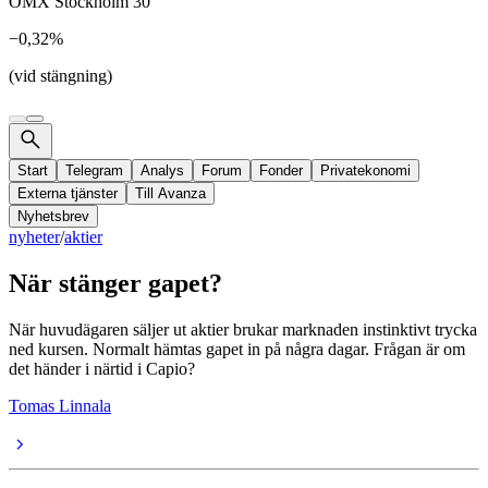
OMX Stockholm 30
−0,32%
(vid stängning)
Start
Telegram
Analys
Forum
Fonder
Privatekonomi
Externa tjänster
Till Avanza
Nyhetsbrev
nyheter
/
aktier
När stänger gapet?
När huvudägaren säljer ut aktier brukar marknaden instinktivt trycka
ned kursen. Normalt hämtas gapet in på några dagar. Frågan är om
det händer i närtid i Capio?
Tomas Linnala