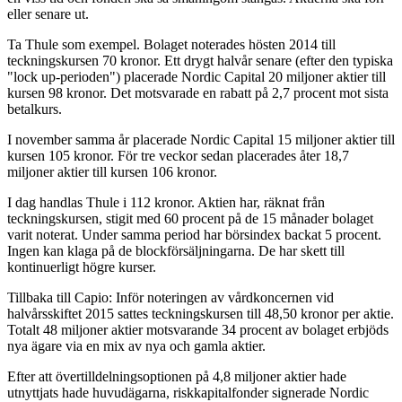
eller senare ut.
Ta Thule som exempel. Bolaget noterades hösten 2014 till
teckningskursen 70 kronor. Ett drygt halvår senare (efter den typiska
"lock up-perioden") placerade Nordic Capital 20 miljoner aktier till
kursen 98 kronor. Det motsvarade en rabatt på 2,7 procent mot sista
betalkurs.
I november samma år placerade Nordic Capital 15 miljoner aktier till
kursen 105 kronor. För tre veckor sedan placerades åter 18,7
miljoner aktier till kursen 106 kronor.
I dag handlas Thule i 112 kronor. Aktien har, räknat från
teckningskursen, stigit med 60 procent på de 15 månader bolaget
varit noterat. Under samma period har börsindex backat 5 procent.
Ingen kan klaga på de blockförsäljningarna. De har skett till
kontinuerligt högre kurser.
Tillbaka till Capio: Inför noteringen av vårdkoncernen vid
halvårsskiftet 2015 sattes teckningskursen till 48,50 kronor per aktie.
Totalt 48 miljoner aktier motsvarande 34 procent av bolaget erbjöds
nya ägare via en mix av nya och gamla aktier.
Efter att övertilldelningsoptionen på 4,8 miljoner aktier hade
utnyttjats hade huvudägarna, riskkapitalfonder signerade Nordic