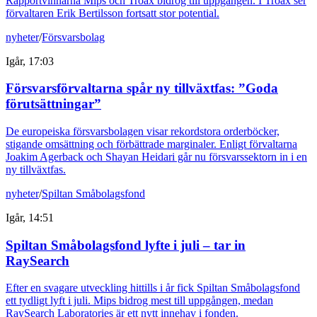
Rapportvinnarna Mips och Troax bidrog till uppgången. I Troax ser
förvaltaren Erik Bertilsson fortsatt stor potential.
nyheter
/
Försvarsbolag
Igår, 17:03
Försvarsförvaltarna spår ny tillväxtfas: ”Goda
förutsättningar”
De europeiska försvarsbolagen visar rekordstora orderböcker,
stigande omsättning och förbättrade marginaler. Enligt förvaltarna
Joakim Agerback och Shayan Heidari går nu försvarssektorn in i en
ny tillväxtfas.
nyheter
/
Spiltan Småbolagsfond
Igår, 14:51
Spiltan Småbolagsfond lyfte i juli – tar in
RaySearch
Efter en svagare utveckling hittills i år fick Spiltan Småbolagsfond
ett tydligt lyft i juli. Mips bidrog mest till uppgången, medan
RaySearch Laboratories är ett nytt innehav i fonden.