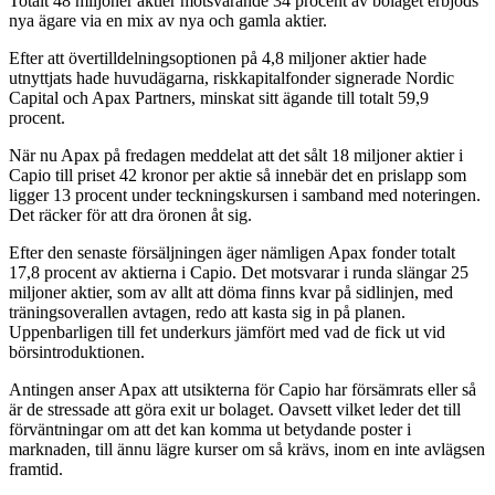
Totalt 48 miljoner aktier motsvarande 34 procent av bolaget erbjöds
nya ägare via en mix av nya och gamla aktier.
Efter att övertilldelningsoptionen på 4,8 miljoner aktier hade
utnyttjats hade huvudägarna, riskkapitalfonder signerade Nordic
Capital och Apax Partners, minskat sitt ägande till totalt 59,9
procent.
När nu Apax på fredagen meddelat att det sålt 18 miljoner aktier i
Capio till priset 42 kronor per aktie så innebär det en prislapp som
ligger 13 procent under teckningskursen i samband med noteringen.
Det räcker för att dra öronen åt sig.
Efter den senaste försäljningen äger nämligen Apax fonder totalt
17,8 procent av aktierna i Capio. Det motsvarar i runda slängar 25
miljoner aktier, som av allt att döma finns kvar på sidlinjen, med
träningsoverallen avtagen, redo att kasta sig in på planen.
Uppenbarligen till fet underkurs jämfört med vad de fick ut vid
börsintroduktionen.
Antingen anser Apax att utsikterna för Capio har försämrats eller så
är de stressade att göra exit ur bolaget. Oavsett vilket leder det till
förväntningar om att det kan komma ut betydande poster i
marknaden, till ännu lägre kurser om så krävs, inom en inte avlägsen
framtid.