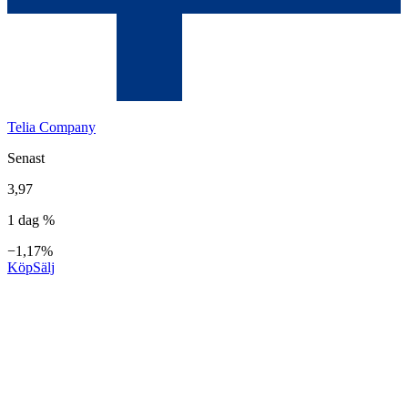
Telia Company
Senast
3,97
1 dag %
−1,17%
Köp
Sälj