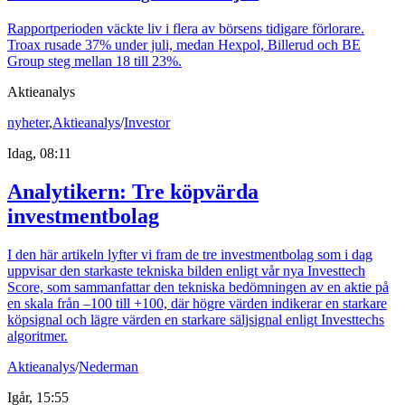
Rapportperioden väckte liv i flera av börsens tidigare förlorare.
Troax rusade 37% under juli, medan Hexpol, Billerud och BE
Group steg mellan 18 till 23%.
Aktieanalys
nyheter
,
Aktieanalys
/
Investor
Idag, 08:11
Analytikern: Tre köpvärda
investmentbolag
I den här artikeln lyfter vi fram de tre investmentbolag som i dag
uppvisar den starkaste tekniska bilden enligt vår nya Investtech
Score, som sammanfattar den tekniska bedömningen av en aktie på
en skala från –100 till +100, där högre värden indikerar en starkare
köpsignal och lägre värden en starkare säljsignal enligt Investtechs
algoritmer.
Aktieanalys
/
Nederman
Igår, 15:55