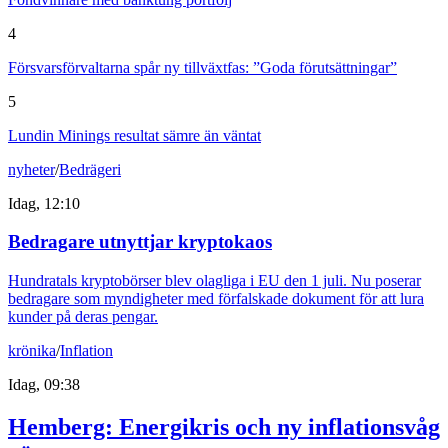
4
Försvarsförvaltarna spår ny tillväxtfas: ”Goda förutsättningar”
5
Lundin Minings resultat sämre än väntat
nyheter
/
Bedrägeri
Idag, 12:10
Bedragare utnyttjar kryptokaos
Hundratals kryptobörser blev olagliga i EU den 1 juli. Nu poserar
bedragare som myndigheter med förfalskade dokument för att lura
kunder på deras pengar.
krönika
/
Inflation
Idag, 09:38
Hemberg: Energikris och ny inflationsvåg