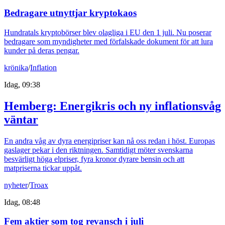
Bedragare utnyttjar kryptokaos
Hundratals kryptobörser blev olagliga i EU den 1 juli. Nu poserar
bedragare som myndigheter med förfalskade dokument för att lura
kunder på deras pengar.
krönika
/
Inflation
Idag, 09:38
Hemberg: Energikris och ny inflationsvåg
väntar
En andra våg av dyra energipriser kan nå oss redan i höst. Europas
gaslager pekar i den riktningen. Samtidigt möter svenskarna
besvärligt höga elpriser, fyra kronor dyrare bensin och att
matpriserna tickar uppåt.
nyheter
/
Troax
Idag, 08:48
Fem aktier som tog revansch i juli