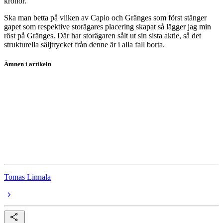
kronor.
Ska man betta på vilken av Capio och Gränges som först stänger
gapet som respektive storägares placering skapat så lägger jag min
röst på Gränges. Där har storägaren sålt ut sin sista aktie, så det
strukturella säljtrycket från denne är i alla fall borta.
Ämnen i artikeln
aktier
aktiekommentarer
Telia Company
Thule
Gränges
Tomas Linnala