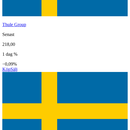
Thule Group
Senast
218,00
1 dag %
−0,09%
Köp
Sälj