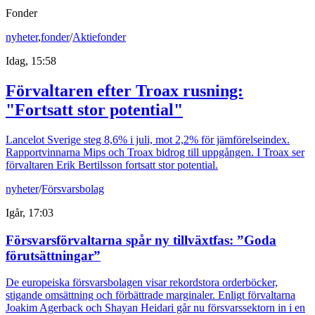
Fonder
nyheter
,
fonder
/
Aktiefonder
Idag, 15:58
Förvaltaren efter Troax rusning:
"Fortsatt stor potential"
Lancelot Sverige steg 8,6% i juli, mot 2,2% för jämförelseindex.
Rapportvinnarna Mips och Troax bidrog till uppgången. I Troax ser
förvaltaren Erik Bertilsson fortsatt stor potential.
nyheter
/
Försvarsbolag
Igår, 17:03
Försvarsförvaltarna spår ny tillväxtfas: ”Goda
förutsättningar”
De europeiska försvarsbolagen visar rekordstora orderböcker,
stigande omsättning och förbättrade marginaler. Enligt förvaltarna
Joakim Agerback och Shayan Heidari går nu försvarssektorn in i en