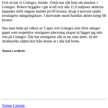
Och så har vi Gränges, förstås. Orkla har sålt hela sitt innehav i
Gränges. Boken byggdes i går kväll och alla 11,9 miljoner aktierna
lappades inför dagens handel på 69 kronor, drygt 4 procent under
torsdagens stängningskurs. I skrivande stund handlas aktien kring 68
kronor.
Ska man betta på vilken av Capio och Gränges som först stänger
gapet som respektive storägares placering skapat så lägger jag min
röst på Gränges. Där har storägaren sålt ut sin sista aktie, så det
strukturella säljtrycket från denne är i alla fall borta.
Ämnen i artikeln
aktier
aktiekommentarer
Telia Company
Thule
Gränges
Tomas Linnala