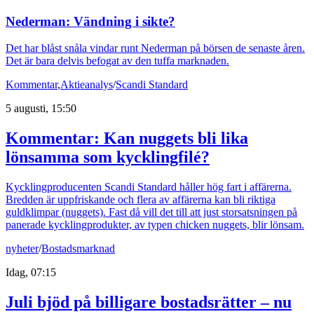
Nederman: Vändning i sikte?
Det har blåst snåla vindar runt Nederman på börsen de senaste åren.
Det är bara delvis befogat av den tuffa marknaden.
Kommentar
,
Aktieanalys
/
Scandi Standard
5 augusti, 15:50
Kommentar: Kan nuggets bli lika
lönsamma som kycklingfilé?
Kycklingproducenten Scandi Standard håller hög fart i affärerna.
Bredden är uppfriskande och flera av affärerna kan bli riktiga
guldklimpar (nuggets). Fast då vill det till att just storsatsningen på
panerade kycklingprodukter, av typen chicken nuggets, blir lönsam.
nyheter
/
Bostadsmarknad
Idag, 07:15
Juli bjöd på billigare bostadsrätter – nu