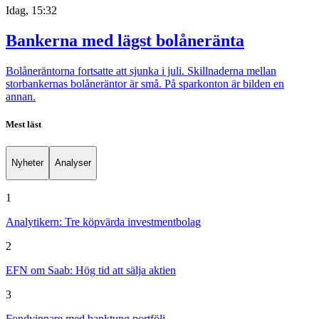
Idag, 15:32
Bankerna med lägst bolåneränta
Bolåneräntorna fortsatte att sjunka i juli. Skillnaderna mellan
storbankernas bolåneräntor är små. På sparkonton är bilden en
annan.
Mest läst
Nyheter
Analyser
1
Analytikern: Tre köpvärda investmentbolag
2
EFN om Saab: Hög tid att sälja aktien
3
Fondvinnare med banktung portfölj