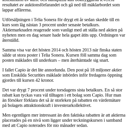
resultatet av auktionsförfarandet och gå ned till mäklarbordet som
lappar affärerna.
Utförsäljningen i Telia Sonera för drygt ett år sedan skedde till en
kurs som låg nästan 3 procent under senaste betalkurs.
Aktiemarknaden reagerade som vanligt med att ställa ned aktien på
nyheten men en dag senare hade hela gapet ätits upp. Ordningen var
återställd.
Samma visa var det hösten 2014 och hösten 2013 när finska staten
sålde ut stora poster i Telia Sonera. Kursen föll samma dag som
posten mäklades till underkurs – men återhämtade sig snart.
I fallet Capio är det lite annorlunda. Den post på 18 miljoner aktier
som Enskilda Securities mäklade inbördes inför fredagens öppning
gjordes till kursen 42 kronor.
Det var drygt 7 procent under torsdagens sista betalkurs. En så stor
rabatt kan tyckas vara väl tilltagen i ett bolag som Capio. Hur man
än försöker förklara det så är storleken på rabatten en värdemätare
på bolagets attraktionskraft i investerarkollektivet.
Men egentligen mer intressant än den faktiska rabatten är att aktierna
placerades på en nivå som ligger under teckningskursen i samband
med att Capio noterades för nio månader sedan.