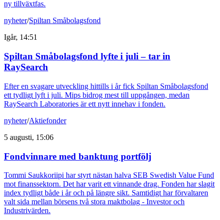
ny tillväxtfas.
nyheter
/
Spiltan Småbolagsfond
Igår, 14:51
Spiltan Småbolagsfond lyfte i juli – tar in
RaySearch
Efter en svagare utveckling hittills i år fick Spiltan Småbolagsfond
ett tydligt lyft i juli. Mips bidrog mest till uppgången, medan
RaySearch Laboratories är ett nytt innehav i fonden.
nyheter
/
Aktiefonder
5 augusti, 15:06
Fondvinnare med banktung portfölj
Tommi Saukkoriipi har styrt nästan halva SEB Swedish Value Fund
mot finanssektorn. Det har varit ett vinnande drag. Fonden har slagit
index tydligt både i år och på längre sikt. Samtidigt har förvaltaren
valt sida mellan börsens två stora maktbolag - Investor och
Industrivärden.