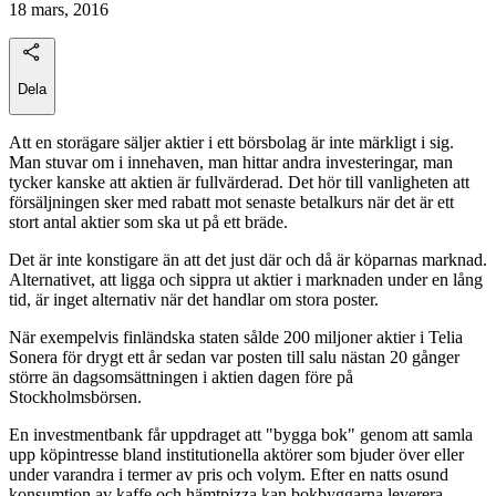
18 mars, 2016
Dela
Att en storägare säljer aktier i ett börsbolag är inte märkligt i sig.
Man stuvar om i innehaven, man hittar andra investeringar, man
tycker kanske att aktien är fullvärderad. Det hör till vanligheten att
försäljningen sker med rabatt mot senaste betalkurs när det är ett
stort antal aktier som ska ut på ett bräde.
Det är inte konstigare än att det just där och då är köparnas marknad.
Alternativet, att ligga och sippra ut aktier i marknaden under en lång
tid, är inget alternativ när det handlar om stora poster.
När exempelvis finländska staten sålde 200 miljoner aktier i Telia
Sonera för drygt ett år sedan var posten till salu nästan 20 gånger
större än dagsomsättningen i aktien dagen före på
Stockholmsbörsen.
En investmentbank får uppdraget att "bygga bok" genom att samla
upp köpintresse bland institutionella aktörer som bjuder över eller
under varandra i termer av pris och volym. Efter en natts osund
konsumtion av kaffe och hämtpizza kan bokbyggarna leverera