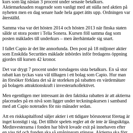
kurs som låg nästan 3 procent under senaste betalkurs.
Aktiemarknaden reagerade som vanligt med att ställa ned aktien på
nyheten men en dag senare hade hela gapet ätits upp. Ordningen var
återställd.
Samma visa var det hösten 2014 och hösten 2013 när finska staten
sålde ut stora poster i Telia Sonera. Kursen föll samma dag som
posten mäklades till underkurs – men återhämtade sig snart.
I fallet Capio är det lite annorlunda. Den post på 18 miljoner aktier
som Enskilda Securities mäklade inbördes inför fredagens öppning
gjordes till kursen 42 kronor.
Det var drygt 7 procent under torsdagens sista betalkurs. En så stor
rabatt kan tyckas vara väl tilltagen i ett bolag som Capio. Hur man
än försöker förklara det så är storleken på rabatten en värdemätare
på bolagets attraktionskraft i investerarkollektivet.
Men egentligen mer intressant än den faktiska rabatten är att aktierna
placerades på en nivå som ligger under teckningskursen i samband
med att Capio noterades för nio månader sedan.
Att en riskkapitalfond säljer aktier i ett tidigare börsnoterat företag är
inget konstigt i sig. Det tillhör spelets regler att de inte är långsiktiga.
Medinvesterarna i fonden har blivit lovade exit på innehaven efter
en viss tid och fonden ska så småningom stängas. Aktierna ska förr