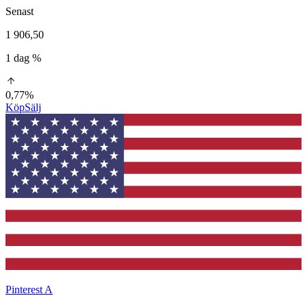
Senast
1 906,50
1 dag %
0,77%
Köp
Sälj
Pinterest A