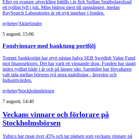
Efter en svagare utveckling hittills i år fick Spiltan Småbolagsfond
ett tydligt lyft i juli. Mips bidrog mest till uppgången, medan
RaySearch Laboratories är ett nytt innehav i fonden.
nyheter
/
Aktiefonder
5 augusti, 15:06
Fondvinnare med banktung portfölj
Tommi Saukkoriipi har styrt nästan halva SEB Swedish Value Fund
mot finanssektorn. Det har varit ett vinnande drag. Fonden har slagit
index tydligt både i år och på längre sikt. Samtidigt har förvaltaren
valt sida mellan börsens två stora maktbolag - Investor och
Industrivärden.
nyheter
/
Stockholmsbörsen
7 augusti, 14:40
Veckans vinnare och förlorare på
Stockholmsbörsen
Yubico har rusat över 45% och tar platsen som veckans vinnare på