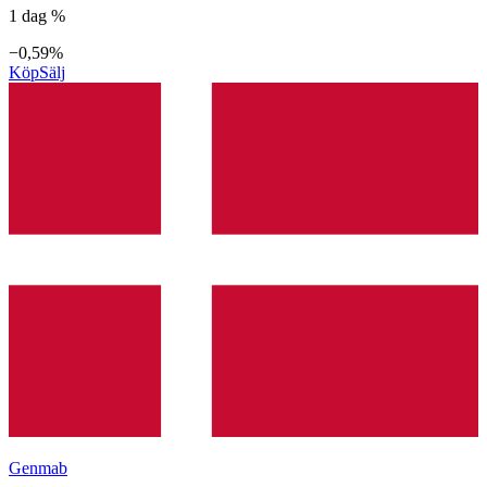
1 dag %
−0,59%
Köp
Sälj
Genmab