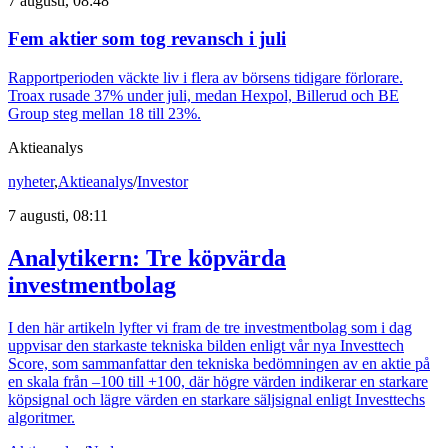
7 augusti, 08:48
Fem aktier som tog revansch i juli
Rapportperioden väckte liv i flera av börsens tidigare förlorare.
Troax rusade 37% under juli, medan Hexpol, Billerud och BE
Group steg mellan 18 till 23%.
Aktieanalys
nyheter
,
Aktieanalys
/
Investor
7 augusti, 08:11
Analytikern: Tre köpvärda
investmentbolag
I den här artikeln lyfter vi fram de tre investmentbolag som i dag
uppvisar den starkaste tekniska bilden enligt vår nya Investtech
Score, som sammanfattar den tekniska bedömningen av en aktie på
en skala från –100 till +100, där högre värden indikerar en starkare
köpsignal och lägre värden en starkare säljsignal enligt Investtechs
algoritmer.