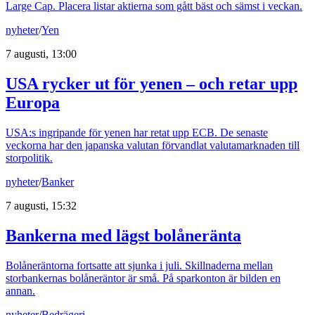
Large Cap. Placera listar aktierna som gått bäst och sämst i veckan.
nyheter
/
Yen
7 augusti, 13:00
USA rycker ut för yenen – och retar upp
Europa
USA:s ingripande för yenen har retat upp ECB. De senaste
veckorna har den japanska valutan förvandlat valutamarknaden till
storpolitik.
nyheter
/
Banker
7 augusti, 15:32
Bankerna med lägst bolåneränta
Bolåneräntorna fortsatte att sjunka i juli. Skillnaderna mellan
storbankernas bolåneräntor är små. På sparkonton är bilden en
annan.
nyheter
/
Bedrägeri