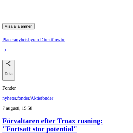
Mips
Topdanmark
Visa alla ämnen
Placeranyhetsbyran Direktfinwire
Dela
Fonder
nyheter
,
fonder
/
Aktiefonder
7 augusti, 15:58
Förvaltaren efter Troax rusning:
"Fortsatt stor potential"