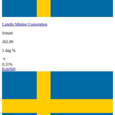
Lundin Mining Corporation
Senast
262,90
1 dag %
0,11%
Köp
Sälj