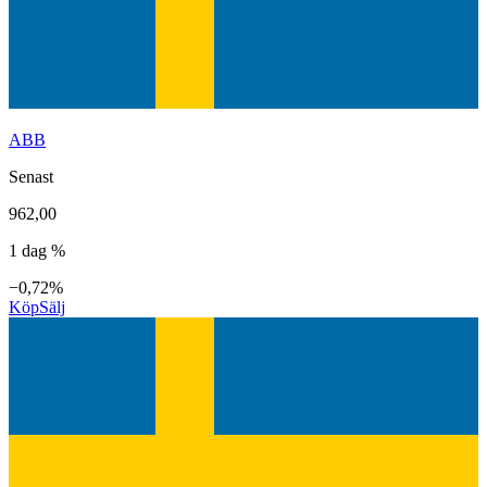
ABB
Senast
962,00
1 dag %
−0,72%
Köp
Sälj