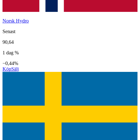
Norsk Hydro
Senast
90,64
1 dag %
−0,44%
Köp
Sälj