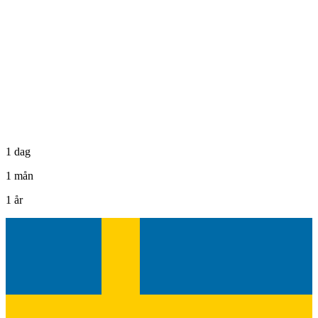
1 dag
1 mån
1 år