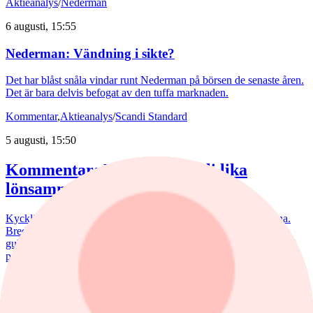
Aktieanalys
/
Nederman
6 augusti, 15:55
Nederman: Vändning i sikte?
Det har blåst snåla vindar runt Nederman på börsen de senaste åren.
Det är bara delvis befogat av den tuffa marknaden.
Kommentar
,
Aktieanalys
/
Scandi Standard
5 augusti, 15:50
Kommentar: Kan nuggets bli lika
lönsamma som kycklingfilé?
Kycklingproducenten Scandi Standard håller hög fart i affärerna.
Bredden är uppfriskande och flera av affärerna kan bli riktiga
guldklimpar (nuggets). Fast då vill det till att just storsatsningen på
panerade kycklingprodukter, av typen chicken nuggets, blir lönsam.
nyheter
/
Bostadsmarknad
7 augusti, 07:15