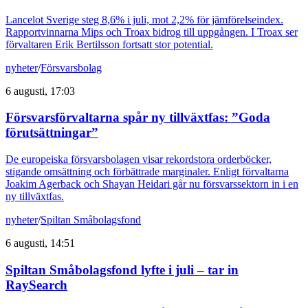
Lancelot Sverige steg 8,6% i juli, mot 2,2% för jämförelseindex.
Rapportvinnarna Mips och Troax bidrog till uppgången. I Troax ser
förvaltaren Erik Bertilsson fortsatt stor potential.
nyheter
/
Försvarsbolag
6 augusti, 17:03
Försvarsförvaltarna spår ny tillväxtfas: ”Goda
förutsättningar”
De europeiska försvarsbolagen visar rekordstora orderböcker,
stigande omsättning och förbättrade marginaler. Enligt förvaltarna
Joakim Agerback och Shayan Heidari går nu försvarssektorn in i en
ny tillväxtfas.
nyheter
/
Spiltan Småbolagsfond
6 augusti, 14:51
Spiltan Småbolagsfond lyfte i juli – tar in
RaySearch