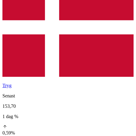
Tryg
Senast
153,70
1 dag %
0,59%