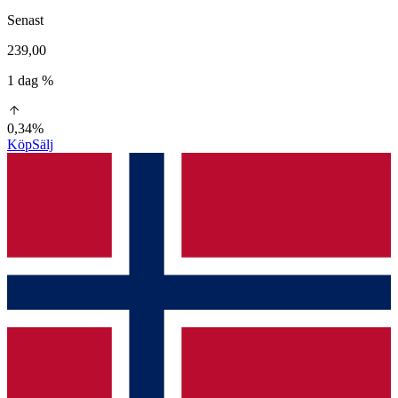
Senast
239,00
1 dag %
0,34%
Köp
Sälj