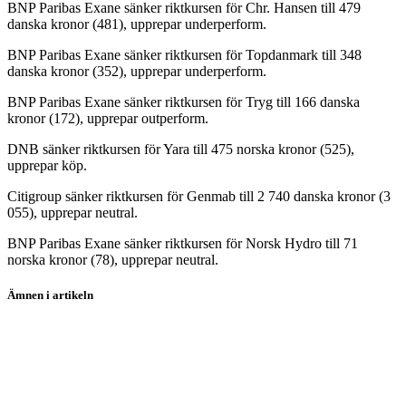
BNP Paribas Exane sänker riktkursen för Chr. Hansen till 479
danska kronor (481), upprepar underperform.
BNP Paribas Exane sänker riktkursen för Topdanmark till 348
danska kronor (352), upprepar underperform.
BNP Paribas Exane sänker riktkursen för Tryg till 166 danska
kronor (172), upprepar outperform.
DNB sänker riktkursen för Yara till 475 norska kronor (525),
upprepar köp.
Citigroup sänker riktkursen för Genmab till 2 740 danska kronor (3
055), upprepar neutral.
BNP Paribas Exane sänker riktkursen för Norsk Hydro till 71
norska kronor (78), upprepar neutral.
Ämnen i artikeln
Dustin
Arjo
Aker Horizons