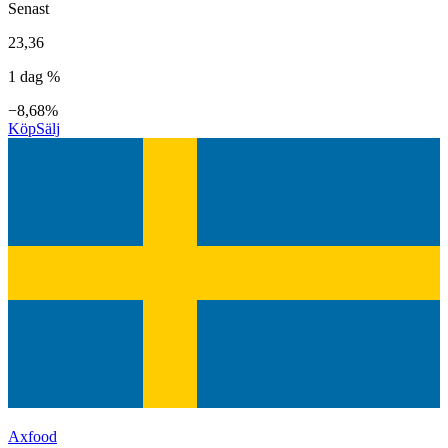
Senast
23,36
1 dag %
−8,68%
Köp
Sälj
Axfood