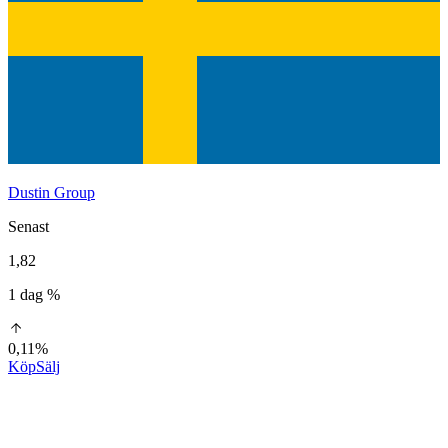
Dustin Group
Senast
1,82
1 dag %
0,11%
Köp
Sälj