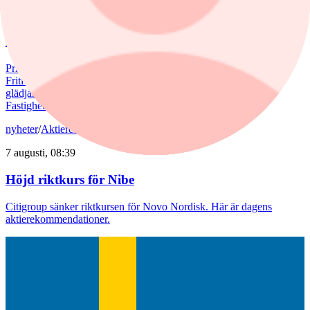
Juli bjöd på billigare bostadsrätter – nu
väntar en aktiv marknad
Priserna på bostadsrätter sjönk i juli medan villapriserna ökade.
Fritidshusmarknaden bjöd samtidigt på månadens tredbrott. "En
glädjande signal", menar Liza Nyberg, tf VD för Svensk
Fastighetsförmedling.
nyheter
/
Aktierekommendationer
7 augusti, 08:39
Höjd riktkurs för Nibe
Citigroup sänker riktkursen för Novo Nordisk. Här är dagens
aktierekommendationer.