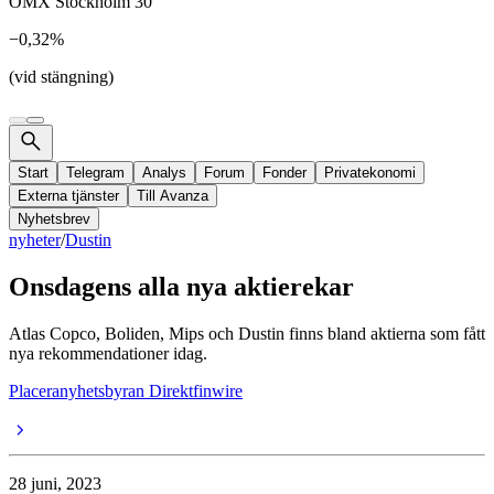
OMX Stockholm 30
−0,32%
(vid stängning)
Start
Telegram
Analys
Forum
Fonder
Privatekonomi
Externa tjänster
Till Avanza
Nyhetsbrev
nyheter
/
Dustin
Onsdagens alla nya aktierekar
Atlas Copco, Boliden, Mips och Dustin finns bland aktierna som fått
nya rekommendationer idag.
Placeranyhetsbyran Direktfinwire
28 juni, 2023