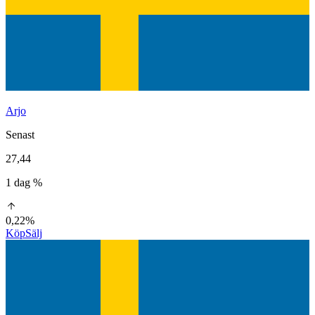
Arjo
Senast
27,44
1 dag %
0,22%
Köp
Sälj