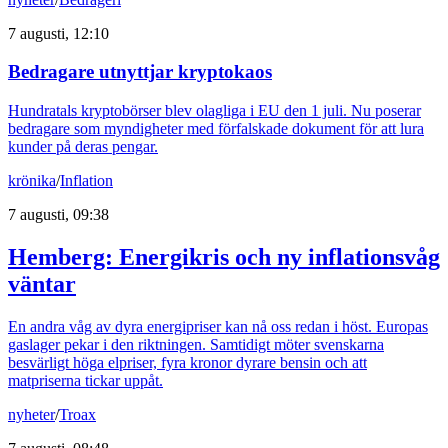
7 augusti, 12:10
Bedragare utnyttjar kryptokaos
Hundratals kryptobörser blev olagliga i EU den 1 juli. Nu poserar
bedragare som myndigheter med förfalskade dokument för att lura
kunder på deras pengar.
krönika
/
Inflation
7 augusti, 09:38
Hemberg: Energikris och ny inflationsvåg
väntar
En andra våg av dyra energipriser kan nå oss redan i höst. Europas
gaslager pekar i den riktningen. Samtidigt möter svenskarna
besvärligt höga elpriser, fyra kronor dyrare bensin och att
matpriserna tickar uppåt.
nyheter
/
Troax