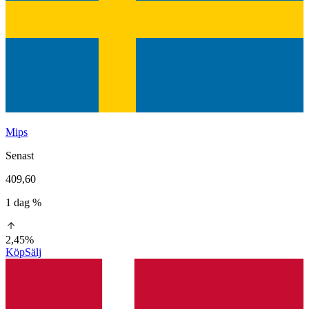
Mips
Senast
409,60
1 dag %
2,45%
Köp
Sälj