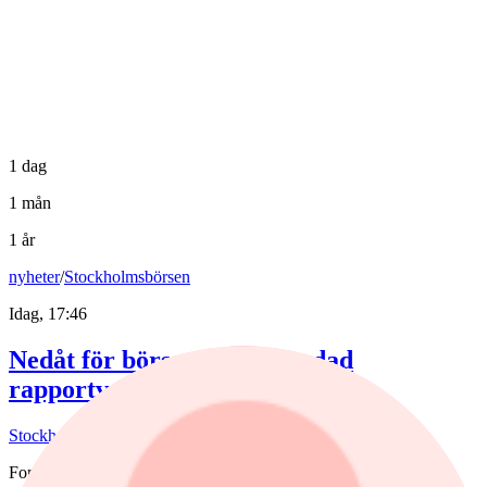
1 dag
1 mån
1 år
nyheter
/
Stockholmsbörsen
Idag, 17:46
Nedåt för börsen efter blandad
rapportvecka
Stockholmsbörsen föll på veckans sista dag.
Fonder