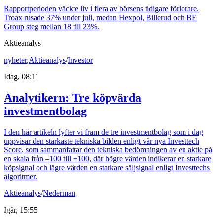
Rapportperioden väckte liv i flera av börsens tidigare förlorare.
Troax rusade 37% under juli, medan Hexpol, Billerud och BE
Group steg mellan 18 till 23%.
Aktieanalys
nyheter
,
Aktieanalys
/
Investor
Idag, 08:11
Analytikern: Tre köpvärda
investmentbolag
I den här artikeln lyfter vi fram de tre investmentbolag som i dag
uppvisar den starkaste tekniska bilden enligt vår nya Investtech
Score, som sammanfattar den tekniska bedömningen av en aktie på
en skala från –100 till +100, där högre värden indikerar en starkare
köpsignal och lägre värden en starkare säljsignal enligt Investtechs
algoritmer.
Aktieanalys
/
Nederman
Igår, 15:55