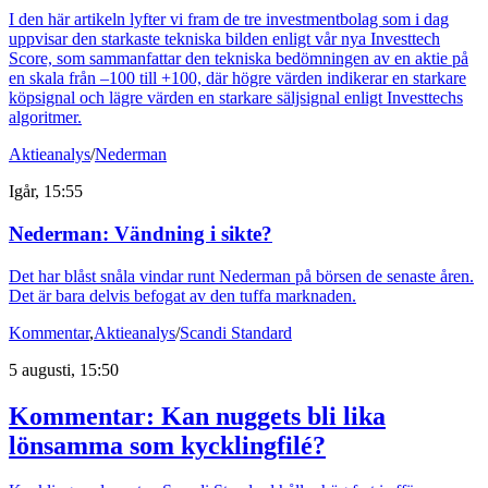
I den här artikeln lyfter vi fram de tre investmentbolag som i dag
uppvisar den starkaste tekniska bilden enligt vår nya Investtech
Score, som sammanfattar den tekniska bedömningen av en aktie på
en skala från –100 till +100, där högre värden indikerar en starkare
köpsignal och lägre värden en starkare säljsignal enligt Investtechs
algoritmer.
Aktieanalys
/
Nederman
Igår, 15:55
Nederman: Vändning i sikte?
Det har blåst snåla vindar runt Nederman på börsen de senaste åren.
Det är bara delvis befogat av den tuffa marknaden.
Kommentar
,
Aktieanalys
/
Scandi Standard
5 augusti, 15:50
Kommentar: Kan nuggets bli lika
lönsamma som kycklingfilé?