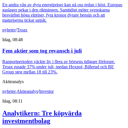
En andra våg av dyra energipriser kan nå oss redan i höst. Europas
gaslager pekar i den riktningen. Samtidigt möter svenskarna
besvärligt höga elpriser, fyra kronor dyrare bensin och att
matpriserna tickar uppåt.
nyheter
/
Troax
Idag, 08:48
Fem aktier som tog revansch i juli
Rapportperioden väckte liv i flera av börsens tidigare förlorare.
Troax rusade 37% under juli, medan Hexpol, Billerud och BE
Group steg mellan 18 till 23%.
Aktieanalys
nyheter
,
Aktieanalys
/
Investor
Idag, 08:11
Analytikern: Tre köpvärda
investmentbolag