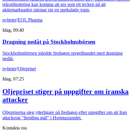
rekordnotering kan komma att ses som ett tecken på att
aktiemarknaden närmar sig en spekulativ topp.
nyheter
/
EQL Pharma
Idag, 09:40
Dragning nedåt på Stockholmsbörsen
Stockholmsbörsen inledde fredagen oregelbundet med dragning
nedåt.
nyheter
/
Oljepriset
Idag, 07:25
Oljepriset stiger på uppgifter om iranska
attacker
Oljepriserna steg ytterligare på fredagen efter uppgifter om att Iran
attackerat "fientliga mål" i Hormuzsundet.
Kontakta oss