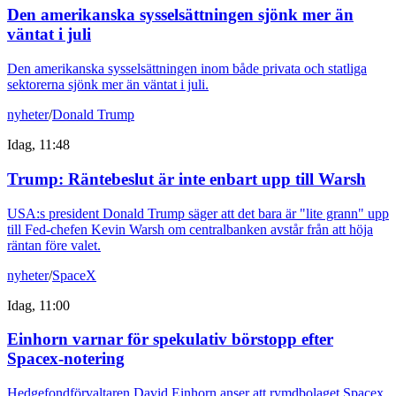
Den amerikanska sysselsättningen sjönk mer än
väntat i juli
Den amerikanska sysselsättningen inom både privata och statliga
sektorerna sjönk mer än väntat i juli.
nyheter
/
Donald Trump
Idag, 11:48
Trump: Räntebeslut är inte enbart upp till Warsh
USA:s president Donald Trump säger att det bara är "lite grann" upp
till Fed-chefen Kevin Warsh om centralbanken avstår från att höja
räntan före valet.
nyheter
/
SpaceX
Idag, 11:00
Einhorn varnar för spekulativ börstopp efter
Spacex-notering
Hedgefondförvaltaren David Einhorn anser att rymdbolaget Spacex