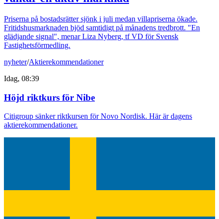
Priserna på bostadsrätter sjönk i juli medan villapriserna ökade.
Fritidshusmarknaden bjöd samtidigt på månadens tredbrott. "En
glädjande signal", menar Liza Nyberg, tf VD för Svensk
Fastighetsförmedling.
nyheter
/
Aktierekommendationer
Idag, 08:39
Höjd riktkurs för Nibe
Citigroup sänker riktkursen för Novo Nordisk. Här är dagens
aktierekommendationer.