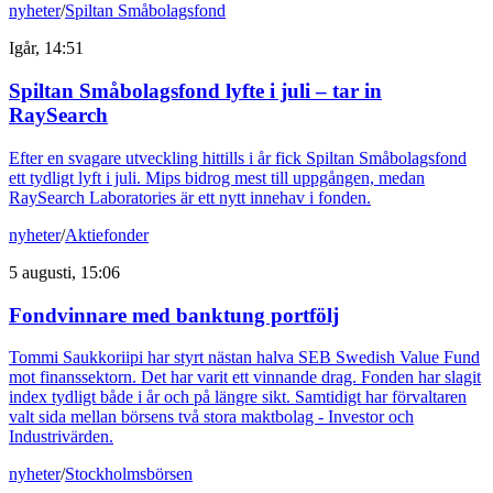
nyheter
/
Spiltan Småbolagsfond
Igår, 14:51
Spiltan Småbolagsfond lyfte i juli – tar in
RaySearch
Efter en svagare utveckling hittills i år fick Spiltan Småbolagsfond
ett tydligt lyft i juli. Mips bidrog mest till uppgången, medan
RaySearch Laboratories är ett nytt innehav i fonden.
nyheter
/
Aktiefonder
5 augusti, 15:06
Fondvinnare med banktung portfölj
Tommi Saukkoriipi har styrt nästan halva SEB Swedish Value Fund
mot finanssektorn. Det har varit ett vinnande drag. Fonden har slagit
index tydligt både i år och på längre sikt. Samtidigt har förvaltaren
valt sida mellan börsens två stora maktbolag - Investor och
Industrivärden.
nyheter
/
Stockholmsbörsen