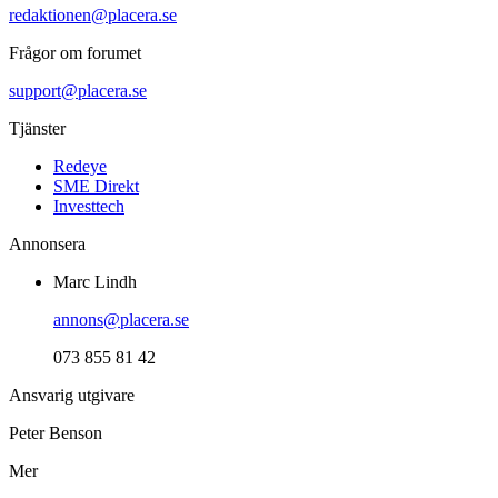
redaktionen@placera.se
Frågor om forumet
support@placera.se
Tjänster
Redeye
SME Direkt
Investtech
Annonsera
Marc Lindh
annons@placera.se
073 855 81 42
Ansvarig utgivare
Peter Benson
Mer