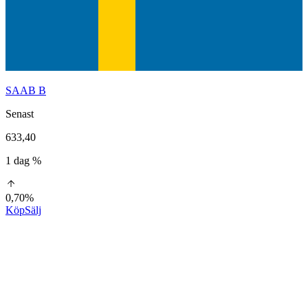
SAAB B
Senast
633,40
1 dag %
0,70%
Köp
Sälj