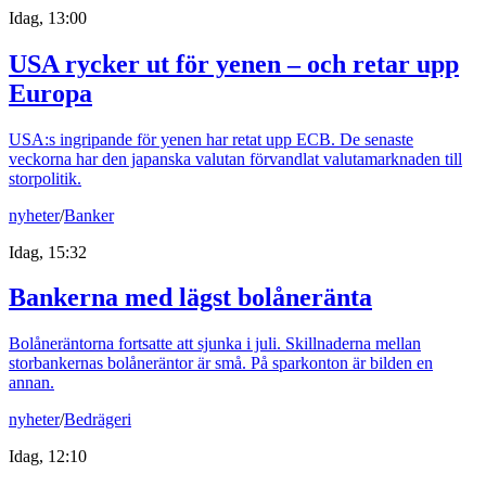
Idag, 13:00
USA rycker ut för yenen – och retar upp
Europa
USA:s ingripande för yenen har retat upp ECB. De senaste
veckorna har den japanska valutan förvandlat valutamarknaden till
storpolitik.
nyheter
/
Banker
Idag, 15:32
Bankerna med lägst bolåneränta
Bolåneräntorna fortsatte att sjunka i juli. Skillnaderna mellan
storbankernas bolåneräntor är små. På sparkonton är bilden en
annan.
nyheter
/
Bedrägeri
Idag, 12:10