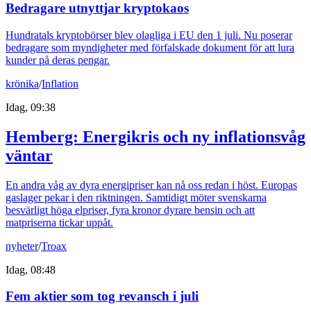
Bedragare utnyttjar kryptokaos
Hundratals kryptobörser blev olagliga i EU den 1 juli. Nu poserar
bedragare som myndigheter med förfalskade dokument för att lura
kunder på deras pengar.
krönika
/
Inflation
Idag, 09:38
Hemberg: Energikris och ny inflationsvåg
väntar
En andra våg av dyra energipriser kan nå oss redan i höst. Europas
gaslager pekar i den riktningen. Samtidigt möter svenskarna
besvärligt höga elpriser, fyra kronor dyrare bensin och att
matpriserna tickar uppåt.
nyheter
/
Troax
Idag, 08:48
Fem aktier som tog revansch i juli