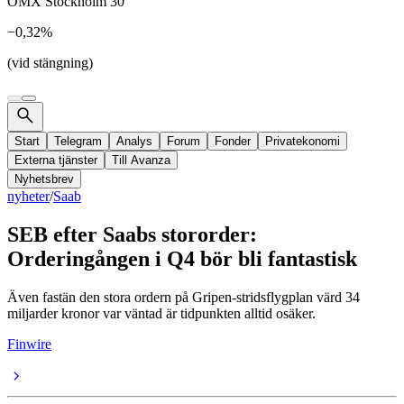
OMX Stockholm 30
−0,32%
(vid stängning)
Start
Telegram
Analys
Forum
Fonder
Privatekonomi
Externa tjänster
Till Avanza
Nyhetsbrev
nyheter
/
Saab
SEB efter Saabs stororder:
Orderingången i Q4 bör bli fantastisk
Även fastän den stora ordern på Gripen-stridsflygplan värd 34
miljarder kronor var väntad är tidpunkten alltid osäker.
Finwire