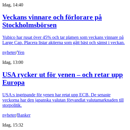
Idag, 14:40
Veckans vinnare och förlorare på
Stockholmsbörsen
Yubico har rusat över 45% och tar platsen som veckans vinnare på
Large Cap. Placera listar aktierna som gått bäst och sämst i veckan.
nyheter
/
Yen
Idag, 13:00
USA rycker ut för yenen – och retar upp
Europa
USA:s ingripande för yenen har retat upp ECB. De senaste
veckorna har den japanska valutan förvandlat valutamarknaden till
storpolitik.
nyheter
/
Banker
Idag, 15:32