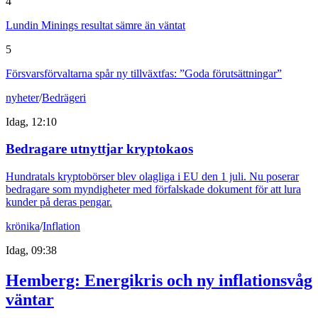
4
Lundin Minings resultat sämre än väntat
5
Försvarsförvaltarna spår ny tillväxtfas: ”Goda förutsättningar”
nyheter
/
Bedrägeri
Idag, 12:10
Bedragare utnyttjar kryptokaos
Hundratals kryptobörser blev olagliga i EU den 1 juli. Nu poserar
bedragare som myndigheter med förfalskade dokument för att lura
kunder på deras pengar.
krönika
/
Inflation
Idag, 09:38
Hemberg: Energikris och ny inflationsvåg
väntar