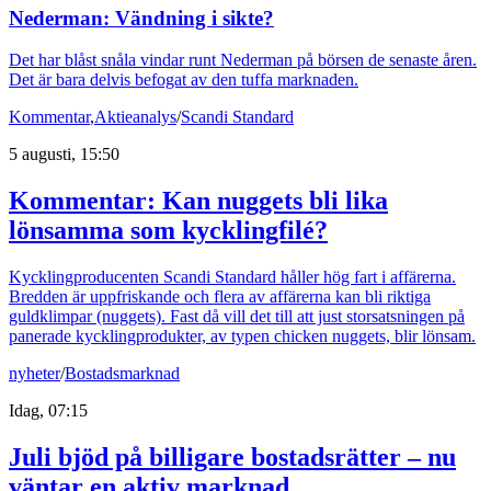
Nederman: Vändning i sikte?
Det har blåst snåla vindar runt Nederman på börsen de senaste åren.
Det är bara delvis befogat av den tuffa marknaden.
Kommentar
,
Aktieanalys
/
Scandi Standard
5 augusti, 15:50
Kommentar: Kan nuggets bli lika
lönsamma som kycklingfilé?
Kycklingproducenten Scandi Standard håller hög fart i affärerna.
Bredden är uppfriskande och flera av affärerna kan bli riktiga
guldklimpar (nuggets). Fast då vill det till att just storsatsningen på
panerade kycklingprodukter, av typen chicken nuggets, blir lönsam.
nyheter
/
Bostadsmarknad
Idag, 07:15
Juli bjöd på billigare bostadsrätter – nu
väntar en aktiv marknad