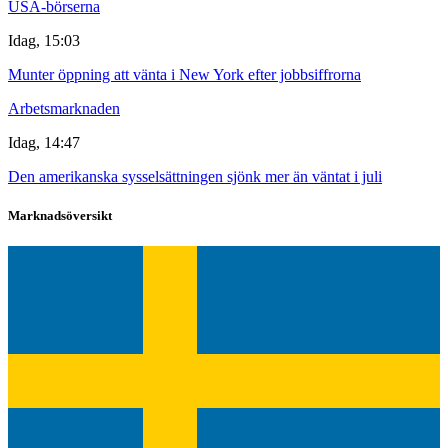
USA-börserna
Idag, 15:03
Munter öppning att vänta i New York efter jobbsiffrorna
Arbetsmarknaden
Idag, 14:47
Den amerikanska sysselsättningen sjönk mer än väntat i juli
Marknadsöversikt