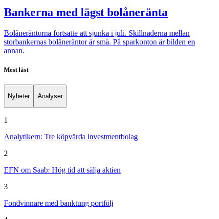
Bankerna med lägst bolåneränta
Bolåneräntorna fortsatte att sjunka i juli. Skillnaderna mellan
storbankernas bolåneräntor är små. På sparkonton är bilden en
annan.
Mest läst
Nyheter
Analyser
1
Analytikern: Tre köpvärda investmentbolag
2
EFN om Saab: Hög tid att sälja aktien
3
Fondvinnare med banktung portfölj