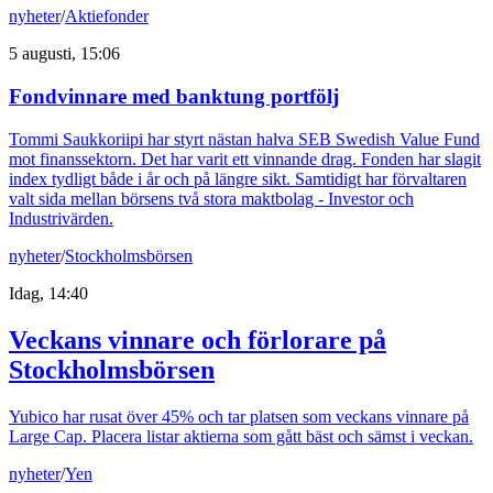
nyheter
/
Aktiefonder
5 augusti, 15:06
Fondvinnare med banktung portfölj
Tommi Saukkoriipi har styrt nästan halva SEB Swedish Value Fund
mot finanssektorn. Det har varit ett vinnande drag. Fonden har slagit
index tydligt både i år och på längre sikt. Samtidigt har förvaltaren
valt sida mellan börsens två stora maktbolag - Investor och
Industrivärden.
nyheter
/
Stockholmsbörsen
Idag, 14:40
Veckans vinnare och förlorare på
Stockholmsbörsen
Yubico har rusat över 45% och tar platsen som veckans vinnare på
Large Cap. Placera listar aktierna som gått bäst och sämst i veckan.
nyheter
/
Yen