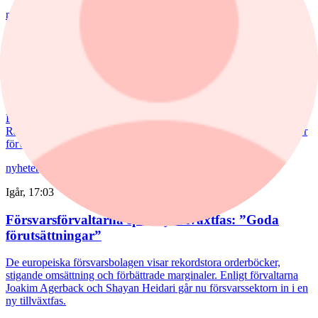
nyheter
,
fonder
/
Aktiefonder
Idag, 15:58
Förvaltaren efter Troax rusning:
"Fortsatt stor potential"
Lancelot Sverige steg 8,6% i juli, mot 2,2% för jämförelseindex.
Rapportvinnarna Mips och Troax bidrog till uppgången. I Troax ser
förvaltaren Erik Bertilsson fortsatt stor potential.
nyheter
/
Försvarsbolag
Igår, 17:03
Försvarsförvaltarna spår ny tillväxtfas: ”Goda
förutsättningar”
De europeiska försvarsbolagen visar rekordstora orderböcker,
stigande omsättning och förbättrade marginaler. Enligt förvaltarna
Joakim Agerback och Shayan Heidari går nu försvarssektorn in i en
ny tillväxtfas.