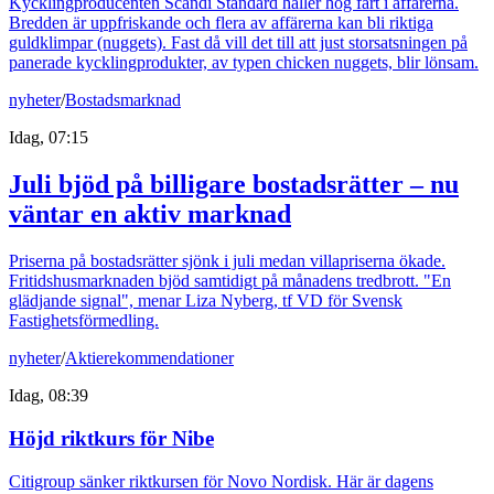
Kycklingproducenten Scandi Standard håller hög fart i affärerna.
Bredden är uppfriskande och flera av affärerna kan bli riktiga
guldklimpar (nuggets). Fast då vill det till att just storsatsningen på
panerade kycklingprodukter, av typen chicken nuggets, blir lönsam.
nyheter
/
Bostadsmarknad
Idag, 07:15
Juli bjöd på billigare bostadsrätter – nu
väntar en aktiv marknad
Priserna på bostadsrätter sjönk i juli medan villapriserna ökade.
Fritidshusmarknaden bjöd samtidigt på månadens tredbrott. "En
glädjande signal", menar Liza Nyberg, tf VD för Svensk
Fastighetsförmedling.
nyheter
/
Aktierekommendationer
Idag, 08:39
Höjd riktkurs för Nibe
Citigroup sänker riktkursen för Novo Nordisk. Här är dagens