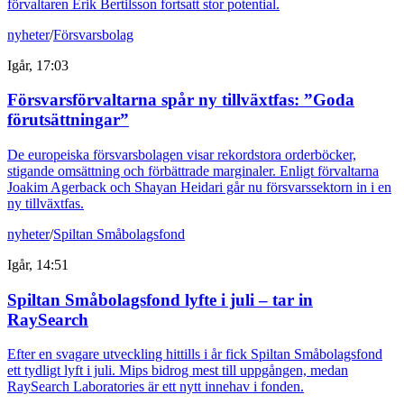
förvaltaren Erik Bertilsson fortsatt stor potential.
nyheter
/
Försvarsbolag
Igår, 17:03
Försvarsförvaltarna spår ny tillväxtfas: ”Goda
förutsättningar”
De europeiska försvarsbolagen visar rekordstora orderböcker,
stigande omsättning och förbättrade marginaler. Enligt förvaltarna
Joakim Agerback och Shayan Heidari går nu försvarssektorn in i en
ny tillväxtfas.
nyheter
/
Spiltan Småbolagsfond
Igår, 14:51
Spiltan Småbolagsfond lyfte i juli – tar in
RaySearch
Efter en svagare utveckling hittills i år fick Spiltan Småbolagsfond
ett tydligt lyft i juli. Mips bidrog mest till uppgången, medan
RaySearch Laboratories är ett nytt innehav i fonden.