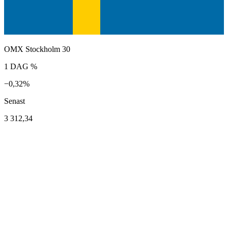
OMX Stockholm 30
1 DAG %
−0,32%
Senast
3 312,34