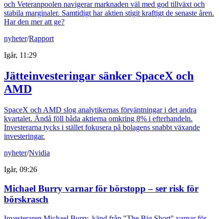
och Veteranpoolen navigerar marknaden väl med god tillväxt och
stabila marginaler. Samtidigt har aktien stigit kraftigt de senaste åren.
Har den mer att ge?
nyheter
/
Rapport
Igår, 11:29
Jätteinvesteringar sänker SpaceX och
AMD
SpaceX och AMD slog analytikernas förväntningar i det andra
kvartalet. Ändå föll båda aktierna omkring 8% i efterhandeln.
Investerarna tycks i stället fokusera på bolagens snabbt växande
investeringar.
nyheter
/
Nvidia
Igår, 09:26
Michael Burry varnar för börstopp – ser risk för
börskrasch
Investeraren Michael Burry, känd från "The Big Short" varnar för