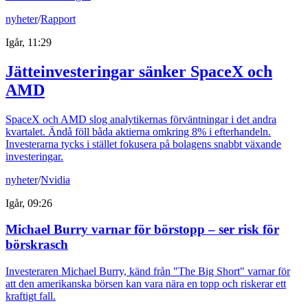
nyheter
/
Rapport
Igår, 11:29
Jätteinvesteringar sänker SpaceX och
AMD
SpaceX och AMD slog analytikernas förväntningar i det andra
kvartalet. Ändå föll båda aktierna omkring 8% i efterhandeln.
Investerarna tycks i stället fokusera på bolagens snabbt växande
investeringar.
nyheter
/
Nvidia
Igår, 09:26
Michael Burry varnar för börstopp – ser risk för
börskrasch
Investeraren Michael Burry, känd från "The Big Short" varnar för
att den amerikanska börsen kan vara nära en topp och riskerar ett
kraftigt fall.