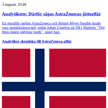
3 augusti, 10:48
Analytikern: Därför sågas AstraZenecas jätteaffär
En storaffär mellan AstraZeneca och Bristol Myers Squibb skulle
vara anmärkningsvärd, enligt Johan Unnérus på SB1 Markets. "Det
finns ingen självklar logik", säger han.
Analytiker skeptiska till AstraZeneca-affär