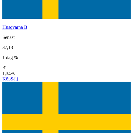
Husqvarna B
Senast
37,13
1 dag %
1,34%
Köp
Sälj