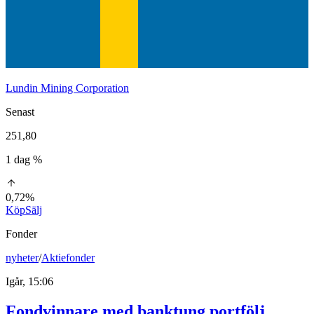
Lundin Mining Corporation
Senast
251,80
1 dag %
0,72%
Köp
Sälj
Fonder
nyheter
/
Aktiefonder
Igår, 15:06
Fondvinnare med banktung portfölj