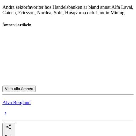
Andra sektorfavoriter hos Handelsbanken är bland annat Alfa Laval,
Catena, Ericsson, Nordea, Sobi, Husqvarna och Lundin Mining.
Ämnen i artikeln
aktier
Telenor
Elisa Oyj
Alfa Laval
Catena
Visa alla ämnen
Alva Bergland