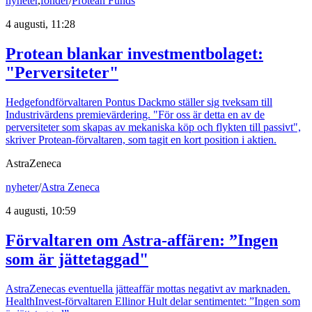
nyheter
,
fonder
/
Protean Funds
4 augusti, 11:28
Protean blankar investmentbolaget:
"Perversiteter"
Hedgefondförvaltaren Pontus Dackmo ställer sig tveksam till
Industrivärdens premievärdering. "För oss är detta en av de
perversiteter som skapas av mekaniska köp och flykten till passivt",
skriver Protean-förvaltaren, som tagit en kort position i aktien.
AstraZeneca
nyheter
/
Astra Zeneca
4 augusti, 10:59
Förvaltaren om Astra-affären: ”Ingen
som är jättetaggad"
AstraZenecas eventuella jätteaffär mottas negativt av marknaden.
HealthInvest-förvaltaren Ellinor Hult delar sentimentet: ”Ingen som