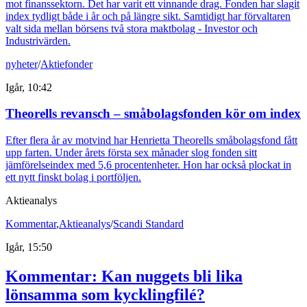
mot finanssektorn. Det har varit ett vinnande drag. Fonden har slagit
index tydligt både i år och på längre sikt. Samtidigt har förvaltaren
valt sida mellan börsens två stora maktbolag - Investor och
Industrivärden.
nyheter
/
Aktiefonder
Igår, 10:42
Theorells revansch – småbolagsfonden kör om index
Efter flera år av motvind har Henrietta Theorells småbolagsfond fått
upp farten. Under årets första sex månader slog fonden sitt
jämförelseindex med 5,6 procentenheter. Hon har också plockat in
ett nytt finskt bolag i portföljen.
Aktieanalys
Kommentar
,
Aktieanalys
/
Scandi Standard
Igår, 15:50
Kommentar: Kan nuggets bli lika
lönsamma som kycklingfilé?