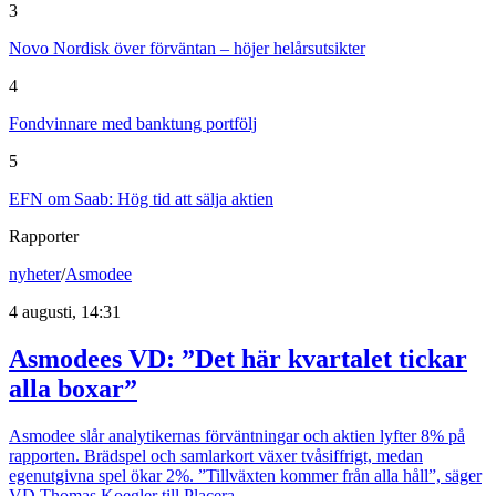
3
Novo Nordisk över förväntan – höjer helårsutsikter
4
Fondvinnare med banktung portfölj
5
EFN om Saab: Hög tid att sälja aktien
Rapporter
nyheter
/
Asmodee
4 augusti, 14:31
Asmodees VD: ”Det här kvartalet tickar
alla boxar”
Asmodee slår analytikernas förväntningar och aktien lyfter 8% på
rapporten. Brädspel och samlarkort växer tvåsiffrigt, medan
egenutgivna spel ökar 2%. ”Tillväxten kommer från alla håll”, säger
VD Thomas Koegler till Placera.