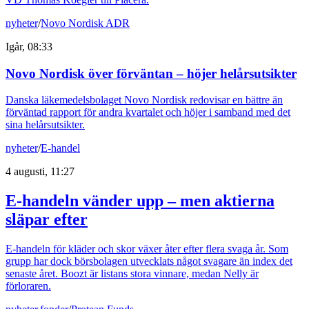
nyheter
/
Novo Nordisk ADR
Igår, 08:33
Novo Nordisk över förväntan – höjer helårsutsikter
Danska läkemedelsbolaget Novo Nordisk redovisar en bättre än
förväntad rapport för andra kvartalet och höjer i samband med det
sina helårsutsikter.
nyheter
/
E-handel
4 augusti, 11:27
E-handeln vänder upp – men aktierna
släpar efter
E-handeln för kläder och skor växer åter efter flera svaga år. Som
grupp har dock börsbolagen utvecklats något svagare än index det
senaste året. Boozt är listans stora vinnare, medan Nelly är
förloraren.