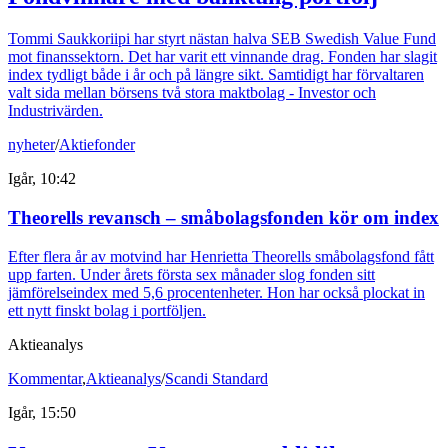
Tommi Saukkoriipi har styrt nästan halva SEB Swedish Value Fund
mot finanssektorn. Det har varit ett vinnande drag. Fonden har slagit
index tydligt både i år och på längre sikt. Samtidigt har förvaltaren
valt sida mellan börsens två stora maktbolag - Investor och
Industrivärden.
nyheter
/
Aktiefonder
Igår, 10:42
Theorells revansch – småbolagsfonden kör om index
Efter flera år av motvind har Henrietta Theorells småbolagsfond fått
upp farten. Under årets första sex månader slog fonden sitt
jämförelseindex med 5,6 procentenheter. Hon har också plockat in
ett nytt finskt bolag i portföljen.
Aktieanalys
Kommentar
,
Aktieanalys
/
Scandi Standard
Igår, 15:50