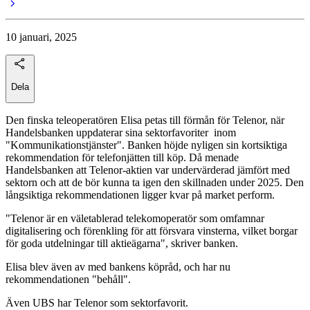
10 januari, 2025
Dela
Den finska teleoperatören Elisa petas till förmån för Telenor, när
Handelsbanken uppdaterar sina sektorfavoriter inom
"Kommunikationstjänster". Banken höjde nyligen sin kortsiktiga
rekommendation för telefonjätten till köp. Då menade
Handelsbanken att Telenor-aktien var undervärderad jämfört med
sektorn och att de bör kunna ta igen den skillnaden under 2025. Den
långsiktiga rekommendationen ligger kvar på market perform.
"Telenor är en väletablerad telekomoperatör som omfamnar
digitalisering och förenkling för att försvara vinsterna, vilket borgar
för goda utdelningar till aktieägarna", skriver banken.
Elisa blev även av med bankens köpråd, och har nu
rekommendationen "behåll".
Även UBS har Telenor som sektorfavorit.