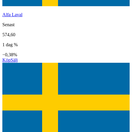
Alfa Laval
Senast
574,60
1 dag %
−0,38%
Köp
Sälj