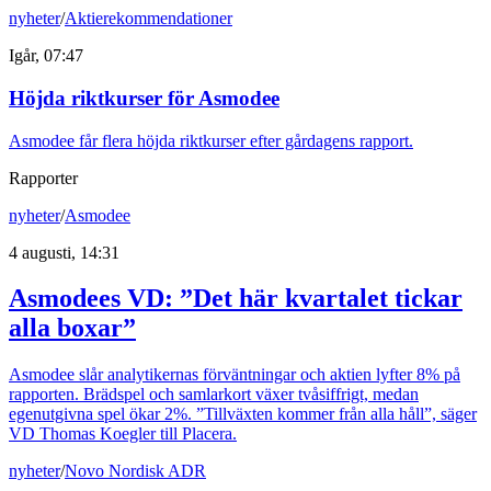
nyheter
/
Aktierekommendationer
Igår, 07:47
Höjda riktkurser för Asmodee
Asmodee får flera höjda riktkurser efter gårdagens rapport.
Rapporter
nyheter
/
Asmodee
4 augusti, 14:31
Asmodees VD: ”Det här kvartalet tickar
alla boxar”
Asmodee slår analytikernas förväntningar och aktien lyfter 8% på
rapporten. Brädspel och samlarkort växer tvåsiffrigt, medan
egenutgivna spel ökar 2%. ”Tillväxten kommer från alla håll”, säger
VD Thomas Koegler till Placera.
nyheter
/
Novo Nordisk ADR