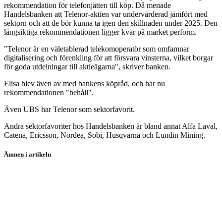
rekommendation för telefonjätten till köp. Då menade
Handelsbanken att Telenor-aktien var undervärderad jämfört med
sektorn och att de bör kunna ta igen den skillnaden under 2025. Den
långsiktiga rekommendationen ligger kvar på market perform.
"Telenor är en väletablerad telekomoperatör som omfamnar
digitalisering och förenkling för att försvara vinsterna, vilket borgar
för goda utdelningar till aktieägarna", skriver banken.
Elisa blev även av med bankens köpråd, och har nu
rekommendationen "behåll".
Även UBS har Telenor som sektorfavorit.
Andra sektorfavoriter hos Handelsbanken är bland annat Alfa Laval,
Catena, Ericsson, Nordea, Sobi, Husqvarna och Lundin Mining.
Ämnen i artikeln
aktier
Telenor
Elisa Oyj
Alfa Laval