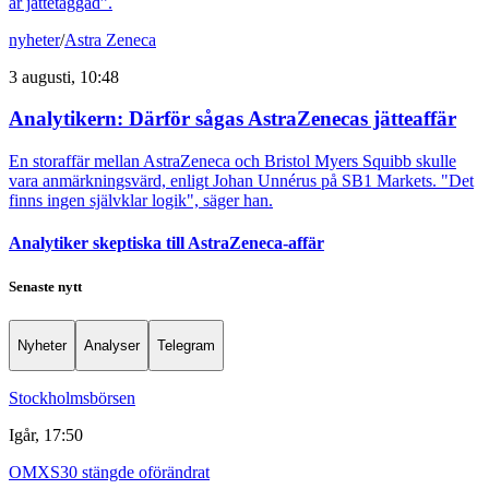
är jättetaggad”.
nyheter
/
Astra Zeneca
3 augusti, 10:48
Analytikern: Därför sågas AstraZenecas jätteaffär
En storaffär mellan AstraZeneca och Bristol Myers Squibb skulle
vara anmärkningsvärd, enligt Johan Unnérus på SB1 Markets. "Det
finns ingen självklar logik", säger han.
Analytiker skeptiska till AstraZeneca-affär
Senaste nytt
Nyheter
Analyser
Telegram
Stockholmsbörsen
Igår, 17:50
OMXS30 stängde oförändrat