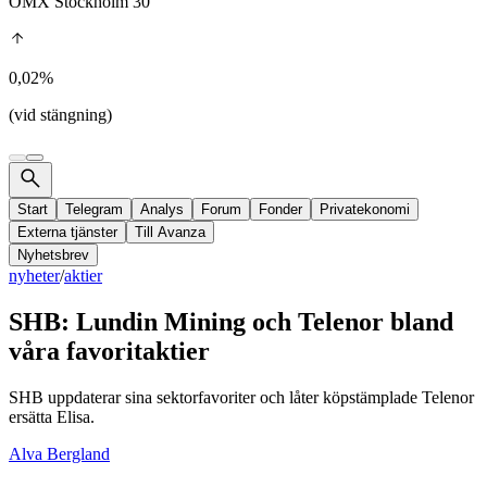
OMX Stockholm 30
0,02%
(vid stängning)
Start
Telegram
Analys
Forum
Fonder
Privatekonomi
Externa tjänster
Till Avanza
Nyhetsbrev
nyheter
/
aktier
SHB: Lundin Mining och Telenor bland
våra favoritaktier
SHB uppdaterar sina sektorfavoriter och låter köpstämplade Telenor
ersätta Elisa.
Alva Bergland