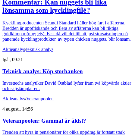
Kommentar: Kan nuggets bli lika
lönsamma som kycklingfilé?
Kycklingproducenten Scandi Standard håller hög fart i affärerna.
Bredden är uppfriskande och flera av affärerna kan bli riktiga
guldklimpar (nuggets). Fast då vill det till att just storsatsningen på
panerade kycklingprodukter, av typen chicken nuggets, blir lönsam.
Aktieanalys
/
teknisk-analys
Igår, 09:21
Teknisk analys: Köp storbanken
Investtechs analytiker David Östblad lyfter fram två köpvärda aktier
och säljstämplar en.
Aktieanalys
/
Veteranpoolen
4 augusti, 14:56
Veteranpoolen: Gammal är äldst?
Trenden att hyra in pensionärer för olika uppdrag är fortsatt stark