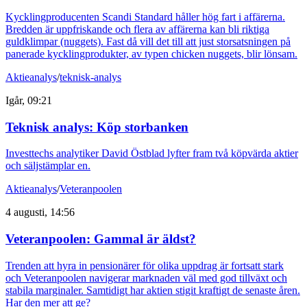
Kycklingproducenten Scandi Standard håller hög fart i affärerna.
Bredden är uppfriskande och flera av affärerna kan bli riktiga
guldklimpar (nuggets). Fast då vill det till att just storsatsningen på
panerade kycklingprodukter, av typen chicken nuggets, blir lönsam.
Aktieanalys
/
teknisk-analys
Igår, 09:21
Teknisk analys: Köp storbanken
Investtechs analytiker David Östblad lyfter fram två köpvärda aktier
och säljstämplar en.
Aktieanalys
/
Veteranpoolen
4 augusti, 14:56
Veteranpoolen: Gammal är äldst?
Trenden att hyra in pensionärer för olika uppdrag är fortsatt stark
och Veteranpoolen navigerar marknaden väl med god tillväxt och
stabila marginaler. Samtidigt har aktien stigit kraftigt de senaste åren.
Har den mer att ge?