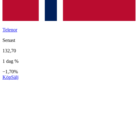
Telenor
Senast
132,70
1 dag %
−1,70%
Köp
Sälj