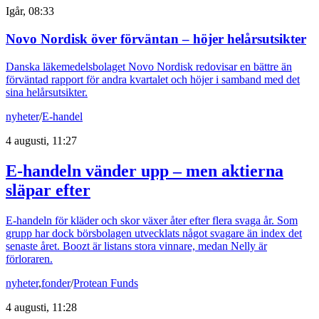
Igår, 08:33
Novo Nordisk över förväntan – höjer helårsutsikter
Danska läkemedelsbolaget Novo Nordisk redovisar en bättre än
förväntad rapport för andra kvartalet och höjer i samband med det
sina helårsutsikter.
nyheter
/
E-handel
4 augusti, 11:27
E-handeln vänder upp – men aktierna
släpar efter
E-handeln för kläder och skor växer åter efter flera svaga år. Som
grupp har dock börsbolagen utvecklats något svagare än index det
senaste året. Boozt är listans stora vinnare, medan Nelly är
förloraren.
nyheter
,
fonder
/
Protean Funds
4 augusti, 11:28