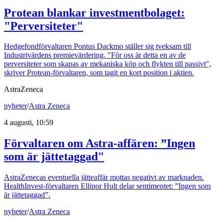
Protean blankar investmentbolaget:
"Perversiteter"
Hedgefondförvaltaren Pontus Dackmo ställer sig tveksam till
Industrivärdens premievärdering. "För oss är detta en av de
perversiteter som skapas av mekaniska köp och flykten till passivt",
skriver Protean-förvaltaren, som tagit en kort position i aktien.
AstraZeneca
nyheter
/
Astra Zeneca
4 augusti, 10:59
Förvaltaren om Astra-affären: ”Ingen
som är jättetaggad"
AstraZenecas eventuella jätteaffär mottas negativt av marknaden.
HealthInvest-förvaltaren Ellinor Hult delar sentimentet: ”Ingen som
är jättetaggad”.
nyheter
/
Astra Zeneca