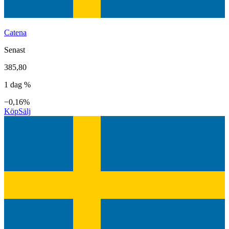
Catena
Senast
385,80
1 dag %
−0,16%
Köp
Sälj