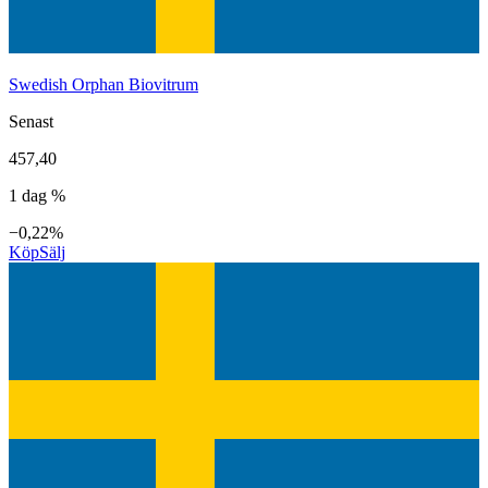
Swedish Orphan Biovitrum
Senast
457,40
1 dag %
−0,22%
Köp
Sälj