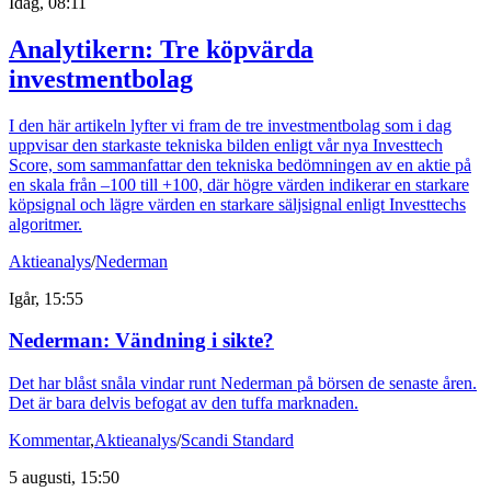
Idag, 08:11
Analytikern: Tre köpvärda
investmentbolag
I den här artikeln lyfter vi fram de tre investmentbolag som i dag
uppvisar den starkaste tekniska bilden enligt vår nya Investtech
Score, som sammanfattar den tekniska bedömningen av en aktie på
en skala från –100 till +100, där högre värden indikerar en starkare
köpsignal och lägre värden en starkare säljsignal enligt Investtechs
algoritmer.
Aktieanalys
/
Nederman
Igår, 15:55
Nederman: Vändning i sikte?
Det har blåst snåla vindar runt Nederman på börsen de senaste åren.
Det är bara delvis befogat av den tuffa marknaden.
Kommentar
,
Aktieanalys
/
Scandi Standard
5 augusti, 15:50