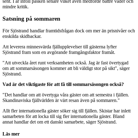
sent. I år inföll påsken senare vilket även medförde bättre väder och
mindre kritik.
Satsning på sommaren
För Sjöstrand handlar framtidsfrågan dock om mer än prisnivåer och
enskilda skidbackar.
Att leverera minnesvärda fjällupplevelser till gästerna lyfter
Sjöstrand fram som en avgörande framgångsfaktor framåt.
"Att utveckla året runt verksamheten också. Jag är fast övertygad
om att sommarsäsongen kommer att bli väldigt stor på sikt", säger
Sjöstrand.
Vad är det viktigaste för att få till sommarsäsongen också?
"Det handlar om att övertyga våra gäster om att semestra i fjällen.
Skandinaviska fjällvärlden är värt resan även på sommaren."
Allt fler internationella gäster söker sig till fjällen. Skistar har inlett
samarbeten för att locka till sig fler internationella gäster. Bland
annat handlar det om ett danskt samarbete, säger Sjöstrand.
Läs mer