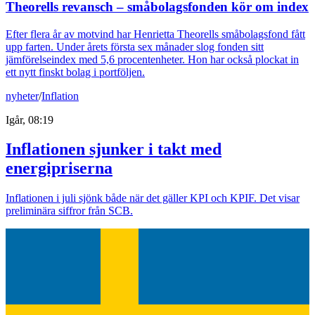
Theorells revansch – småbolagsfonden kör om index
Efter flera år av motvind har Henrietta Theorells småbolagsfond fått
upp farten. Under årets första sex månader slog fonden sitt
jämförelseindex med 5,6 procentenheter. Hon har också plockat in
ett nytt finskt bolag i portföljen.
nyheter
/
Inflation
Igår, 08:19
Inflationen sjunker i takt med
energipriserna
Inflationen i juli sjönk både när det gäller KPI och KPIF. Det visar
preliminära siffror från SCB.