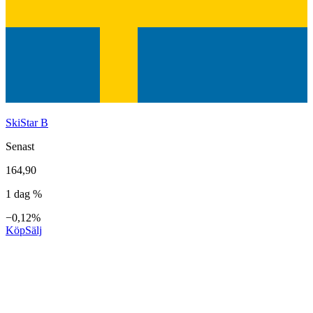
SkiStar B
Senast
164,90
1 dag %
−0,12%
Köp
Sälj