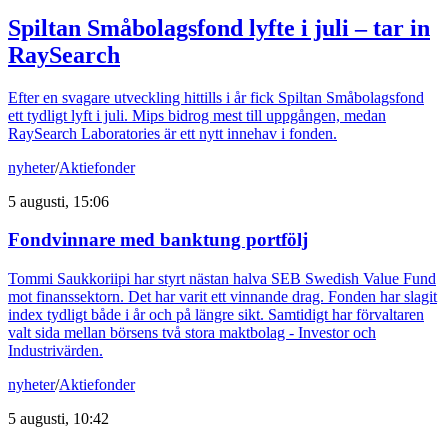
Spiltan Småbolagsfond lyfte i juli – tar in
RaySearch
Efter en svagare utveckling hittills i år fick Spiltan Småbolagsfond
ett tydligt lyft i juli. Mips bidrog mest till uppgången, medan
RaySearch Laboratories är ett nytt innehav i fonden.
nyheter
/
Aktiefonder
5 augusti, 15:06
Fondvinnare med banktung portfölj
Tommi Saukkoriipi har styrt nästan halva SEB Swedish Value Fund
mot finanssektorn. Det har varit ett vinnande drag. Fonden har slagit
index tydligt både i år och på längre sikt. Samtidigt har förvaltaren
valt sida mellan börsens två stora maktbolag - Investor och
Industrivärden.
nyheter
/
Aktiefonder
5 augusti, 10:42