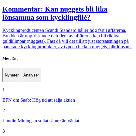
Kommentar: Kan nuggets bli lika
lönsamma som kycklingfilé?
Kycklingproducenten Scandi Standard håller hög fart i affärerna.
Bredden är uppfriskande och flera av affärerna kan bli riktiga
guldklimpar (nuggets). Fast då vill det till att just storsatsningen på
panerade kycklingprodukter, av typen chicken nuggets, blir lönsam.
Mest läst
Nyheter
Analyser
1
EFN om Saab: Hög tid att sälja aktien
2
Lundin Minings resultat sämre än väntat
3