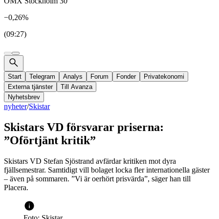
OMX Stockholm 30
−0,26%
(09:27)
Start
Telegram
Analys
Forum
Fonder
Privatekonomi
Externa tjänster
Till Avanza
Nyhetsbrev
nyheter
/
Skistar
Skistars VD försvarar priserna:
”Oförtjänt kritik”
Skistars VD Stefan Sjöstrand avfärdar kritiken mot dyra
fjällsemestrar. Samtidigt vill bolaget locka fler internationella gäster
– även på sommaren. ”Vi är oerhört prisvärda”, säger han till
Placera.
Foto: Skistar