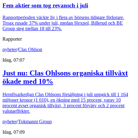
Fem aktier som tog revansch i juli
Rapportperioden väckte liv i flera av börsens tidigare förlorare.
Troax rusade 37% under juli, medan Hexpol, Billerud och BE
Group steg mellan 18 till 23%.
Rapporter
nyheter
/
Clas Ohlson
Idag, 07:07
Just nu
:
Clas Ohlsons organiska tillväxt
ökade med 10%
Hemfixarkedjan Clas Ohlsons försäljning i juli uppgick till 1 164
miljoner kronor (1 010), en ökning med 15 procent, varav 10
procent avser organisk tillväxt, 3 procent förvärv och 2 procent
valutaeffekter.
nyheter
/
Tokmanni Group
Idag, 07:09