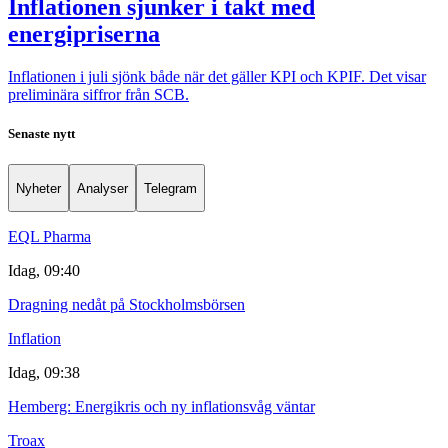
Inflationen sjunker i takt med
energipriserna
Inflationen i juli sjönk både när det gäller KPI och KPIF. Det visar
preliminära siffror från SCB.
Senaste nytt
Nyheter
Analyser
Telegram
EQL Pharma
Idag, 09:40
Dragning nedåt på Stockholmsbörsen
Inflation
Idag, 09:38
Hemberg: Energikris och ny inflationsvåg väntar
Troax