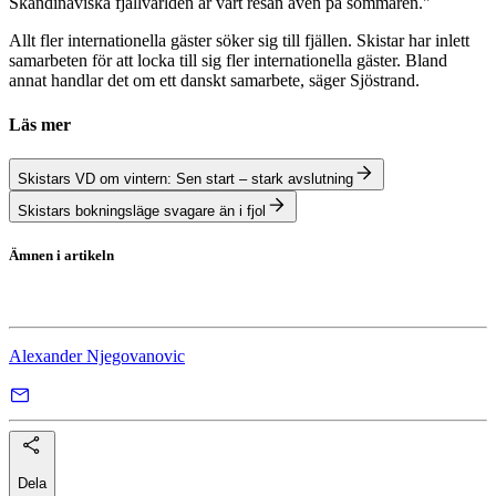
Skandinaviska fjällvärlden är värt resan även på sommaren."
Allt fler internationella gäster söker sig till fjällen. Skistar har inlett
samarbeten för att locka till sig fler internationella gäster. Bland
annat handlar det om ett danskt samarbete, säger Sjöstrand.
Läs mer
Skistars VD om vintern: Sen start – stark avslutning
Skistars bokningsläge svagare än i fjol
Ämnen i artikeln
Skistar
Alexander Njegovanovic
Dela