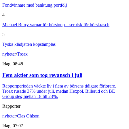
Fondvinnare med banktung portfölj
4
Michael Burry varnar för börstopp – ser risk för börskrasch
5
Tyska klädjätten köpstämplas
nyheter
/
Troax
Idag, 08:48
Fem aktier som tog revansch i juli
Rapportperioden väckte liv i flera av börsens tidigare förlorare.
Troax rusade 37% under juli, medan Hexpol, Billerud och BE
Group steg mellan 18 till 23%.
Rapporter
nyheter
/
Clas Ohlson
Idag, 07:07