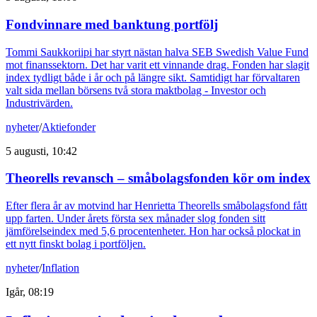
Fondvinnare med banktung portfölj
Tommi Saukkoriipi har styrt nästan halva SEB Swedish Value Fund
mot finanssektorn. Det har varit ett vinnande drag. Fonden har slagit
index tydligt både i år och på längre sikt. Samtidigt har förvaltaren
valt sida mellan börsens två stora maktbolag - Investor och
Industrivärden.
nyheter
/
Aktiefonder
5 augusti, 10:42
Theorells revansch – småbolagsfonden kör om index
Efter flera år av motvind har Henrietta Theorells småbolagsfond fått
upp farten. Under årets första sex månader slog fonden sitt
jämförelseindex med 5,6 procentenheter. Hon har också plockat in
ett nytt finskt bolag i portföljen.
nyheter
/
Inflation
Igår, 08:19