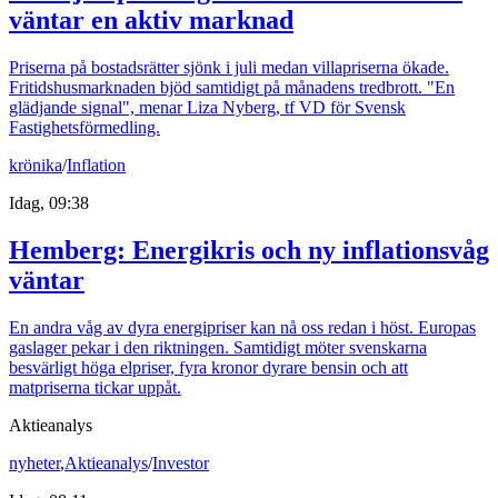
väntar en aktiv marknad
Priserna på bostadsrätter sjönk i juli medan villapriserna ökade.
Fritidshusmarknaden bjöd samtidigt på månadens tredbrott. "En
glädjande signal", menar Liza Nyberg, tf VD för Svensk
Fastighetsförmedling.
krönika
/
Inflation
Idag, 09:38
Hemberg: Energikris och ny inflationsvåg
väntar
En andra våg av dyra energipriser kan nå oss redan i höst. Europas
gaslager pekar i den riktningen. Samtidigt möter svenskarna
besvärligt höga elpriser, fyra kronor dyrare bensin och att
matpriserna tickar uppåt.
Aktieanalys
nyheter
,
Aktieanalys
/
Investor