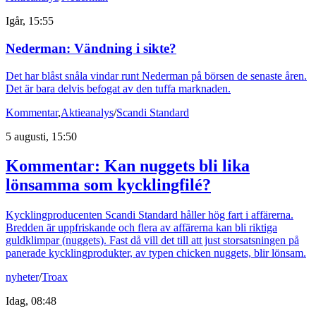
Igår, 15:55
Nederman: Vändning i sikte?
Det har blåst snåla vindar runt Nederman på börsen de senaste åren.
Det är bara delvis befogat av den tuffa marknaden.
Kommentar
,
Aktieanalys
/
Scandi Standard
5 augusti, 15:50
Kommentar: Kan nuggets bli lika
lönsamma som kycklingfilé?
Kycklingproducenten Scandi Standard håller hög fart i affärerna.
Bredden är uppfriskande och flera av affärerna kan bli riktiga
guldklimpar (nuggets). Fast då vill det till att just storsatsningen på
panerade kycklingprodukter, av typen chicken nuggets, blir lönsam.
nyheter
/
Troax
Idag, 08:48