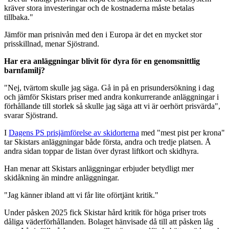
kräver stora investeringar och de kostnaderna måste betalas
tillbaka."
Jämför man prisnivån med den i Europa är det en mycket stor
prisskillnad, menar Sjöstrand.
Har era anläggningar blivit för dyra för en genomsnittlig
barnfamilj?
"Nej, tvärtom skulle jag säga. Gå in på en prisundersökning i dag
och jämför Skistars priser med andra konkurrerande anläggningar i
förhållande till storlek så skulle jag säga att vi är oerhört prisvärda",
svarar Sjöstrand.
I
Dagens PS prisjämförelse av skidorterna
med "mest pist per krona"
tar Skistars anläggningar både första, andra och tredje platsen. Å
andra sidan toppar de listan över dyrast liftkort och skidhyra.
Han menar att Skistars anläggningar erbjuder betydligt mer
skidåkning än mindre anläggningar.
"Jag känner ibland att vi får lite oförtjänt kritik."
Under påsken 2025 fick Skistar hård kritik för höga priser trots
dåliga väderförhållanden. Bolaget hänvisade då till att påsken låg