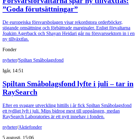
Försvarsförvaltarna spår ny tillväxtfas:
”Goda förutsättningar”
De europeiska försvarsbolagen visar rekordstora orderböcker,
stigande omsättning och förbättrade marginaler. Enligt förvaltarna
Joakim Agerback och Shayan Heidari går nu försvarssektorn in i en
ny tillväxtfas.
Fonder
nyheter
/
Spiltan Småbolagsfond
Igår, 14:51
Spiltan Småbolagsfond lyfte i juli – tar in
RaySearch
Efter en svagare utveckling hittills i år fick Spiltan Småbolagsfond
ett tydligt lyft i juli. Mips bidrog mest till uppgången, medan
RaySearch Laboratories är ett nytt innehav i fonden.
nyheter
/
Aktiefonder
5 augusti, 15:06