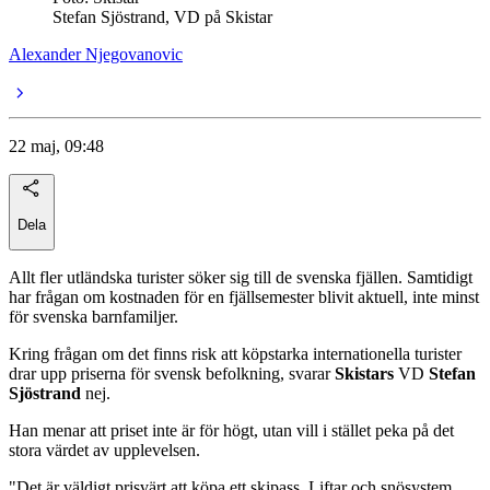
Stefan Sjöstrand, VD på Skistar
Alexander Njegovanovic
22 maj, 09:48
Dela
Allt fler utländska turister söker sig till de svenska fjällen. Samtidigt
har frågan om kostnaden för en fjällsemester blivit aktuell, inte minst
för svenska barnfamiljer.
Kring frågan om det finns risk att köpstarka internationella turister
drar upp priserna för svensk befolkning, svarar
Skistars
VD
Stefan
Sjöstrand
nej.
Han menar att priset inte är för högt, utan vill i stället peka på det
stora värdet av upplevelsen.
"Det är väldigt prisvärt att köpa ett skipass. Liftar och snösystem