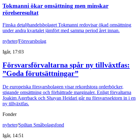
Tokmanni ökar omsättning men minskar
rörelseresultat
Finska detaljhandelsbolaget Tokmanni redovisar ökad omsättning
under andra kvartalet jämfört med samma period året innan.
nyheter
/
Försvarsbolag
Igår, 17:03
Försvarsförvaltarna spår ny tillväxtfas:
”Goda förutsättningar”
De europeiska försvarsbolagen visar rekordstora orderböcker,
stigande omsättning och förbättrade marginaler. Enligt förvaltarna
Joakim Agerback och Shayan Heidari går nu försvarssektorn in i en
ny tillväxtfas.
Fonder
nyheter
/
Spiltan Småbolagsfond
Igår, 14:51