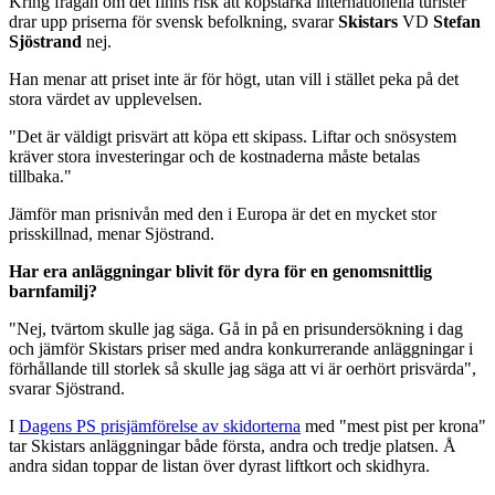
Kring frågan om det finns risk att köpstarka internationella turister
drar upp priserna för svensk befolkning, svarar
Skistars
VD
Stefan
Sjöstrand
nej.
Han menar att priset inte är för högt, utan vill i stället peka på det
stora värdet av upplevelsen.
"Det är väldigt prisvärt att köpa ett skipass. Liftar och snösystem
kräver stora investeringar och de kostnaderna måste betalas
tillbaka."
Jämför man prisnivån med den i Europa är det en mycket stor
prisskillnad, menar Sjöstrand.
Har era anläggningar blivit för dyra för en genomsnittlig
barnfamilj?
"Nej, tvärtom skulle jag säga. Gå in på en prisundersökning i dag
och jämför Skistars priser med andra konkurrerande anläggningar i
förhållande till storlek så skulle jag säga att vi är oerhört prisvärda",
svarar Sjöstrand.
I
Dagens PS prisjämförelse av skidorterna
med "mest pist per krona"
tar Skistars anläggningar både första, andra och tredje platsen. Å
andra sidan toppar de listan över dyrast liftkort och skidhyra.