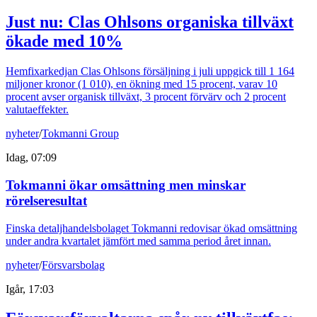
Just nu
:
Clas Ohlsons organiska tillväxt
ökade med 10%
Hemfixarkedjan Clas Ohlsons försäljning i juli uppgick till 1 164
miljoner kronor (1 010), en ökning med 15 procent, varav 10
procent avser organisk tillväxt, 3 procent förvärv och 2 procent
valutaeffekter.
nyheter
/
Tokmanni Group
Idag, 07:09
Tokmanni ökar omsättning men minskar
rörelseresultat
Finska detaljhandelsbolaget Tokmanni redovisar ökad omsättning
under andra kvartalet jämfört med samma period året innan.
nyheter
/
Försvarsbolag
Igår, 17:03