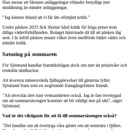
Han menar att Skistars anläggningar erbjuder betydligt mer
skidåkning än mindre anläggningar.
"Jag känner ibland att vi får lite oförtjänt kritik."
Under påsken 2025 fick Skistar hård kritik för höga priser trots
dåliga väderförhållanden. Bolaget hänvisade då till att påsken låg
sent. I år inföll påsken senare vilket även medförde bättre väder och
mindre kritik.
Satsning på sommaren
För Sjöstrand handlar framtidsfrågan dock om mer än prisnivåer och
enskilda skidbackar.
Att leverera minnesvärda fjällupplevelser till gästerna lyfter
Sjöstrand fram som en avgörande framgångsfaktor framåt.
"Att utveckla året runt verksamheten också. Jag är fast övertygad
om att sommarsäsongen kommer att bli väldigt stor på sikt", säger
Sjöstrand.
Vad är det viktigaste för att få till sommarsäsongen också?
"Det handlar om att övertyga våra gäster om att semestra i fjällen.