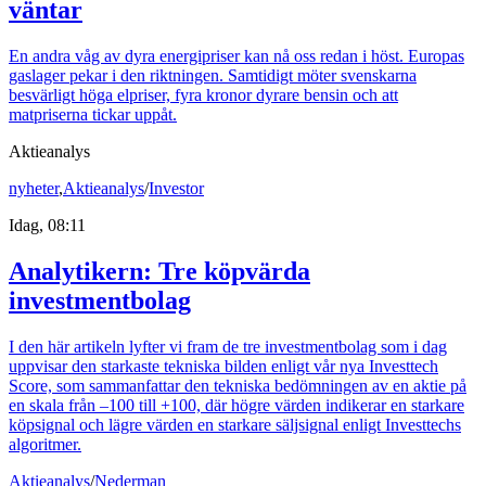
väntar
En andra våg av dyra energipriser kan nå oss redan i höst. Europas
gaslager pekar i den riktningen. Samtidigt möter svenskarna
besvärligt höga elpriser, fyra kronor dyrare bensin och att
matpriserna tickar uppåt.
Aktieanalys
nyheter
,
Aktieanalys
/
Investor
Idag, 08:11
Analytikern: Tre köpvärda
investmentbolag
I den här artikeln lyfter vi fram de tre investmentbolag som i dag
uppvisar den starkaste tekniska bilden enligt vår nya Investtech
Score, som sammanfattar den tekniska bedömningen av en aktie på
en skala från –100 till +100, där högre värden indikerar en starkare
köpsignal och lägre värden en starkare säljsignal enligt Investtechs
algoritmer.
Aktieanalys
/
Nederman