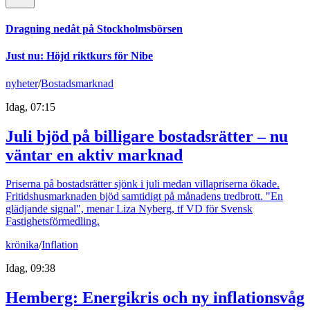
Dragning nedåt på Stockholmsbörsen
Just nu
:
Höjd riktkurs för Nibe
nyheter
/
Bostadsmarknad
Idag, 07:15
Juli bjöd på billigare bostadsrätter – nu
väntar en aktiv marknad
Priserna på bostadsrätter sjönk i juli medan villapriserna ökade.
Fritidshusmarknaden bjöd samtidigt på månadens tredbrott. "En
glädjande signal", menar Liza Nyberg, tf VD för Svensk
Fastighetsförmedling.
krönika
/
Inflation
Idag, 09:38
Hemberg: Energikris och ny inflationsvåg