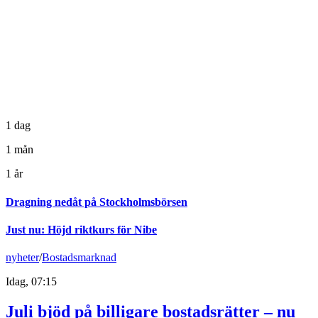
1 dag
1 mån
1 år
Dragning nedåt på Stockholmsbörsen
Just nu
:
Höjd riktkurs för Nibe
nyheter
/
Bostadsmarknad
Idag, 07:15
Juli bjöd på billigare bostadsrätter – nu