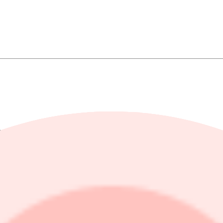
med 2,6 procent mot föregående år.
,4 procent mot föregående år.
ning med 17,2 procent mot föregående år.
 kronor (37,8). Totala värdeförändringar i derivat uppgick till -29 miljon
5,0 procent mot föregående år.
ökning med 84,6 procent mot föregående år.