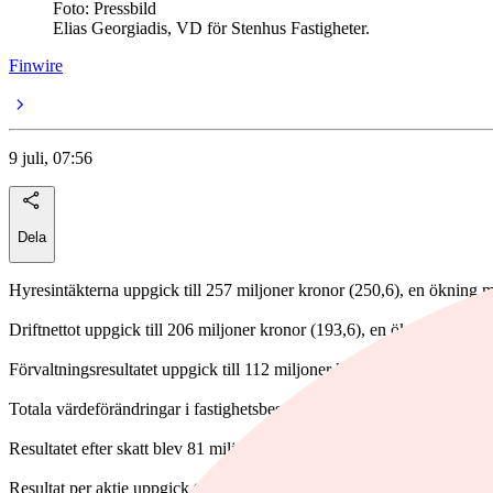
Foto: Pressbild
Elias Georgiadis, VD för Stenhus Fastigheter.
Finwire
9 juli, 07:56
Dela
Hyresintäkterna uppgick till 257 miljoner kronor (250,6), en ökning 
Driftnettot uppgick till 206 miljoner kronor (193,6), en ökning med 6
Förvaltningsresultatet uppgick till 112 miljoner kronor (95,6), en ök
Totala värdeförändringar i fastighetsbeståndet uppgick till 20 miljoner
Resultatet efter skatt blev 81 miljoner kronor (49,1), en ökning med 6
Resultat per aktie uppgick till 0,24 kronor (0,13), vilket innebär en 