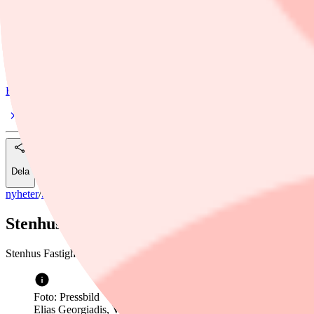
Ämnen i artikeln
Stenhus Fastigheter
Rapport
Finwire
Dela
nyheter
/
Stenhus Fastigheter
Stenhus Fastigheter ökar förvaltningsresul
Stenhus Fastigheter redovisar ett ökat förvaltningsresultat under andr
Foto: Pressbild
Elias Georgiadis, VD för Stenhus Fastigheter.