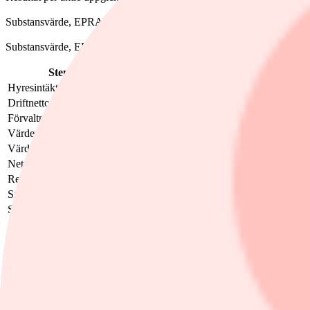
Substansvärde, EPRA NTA, per aktie låg på 17,4 kronor (16,0).
Substansvärde, EPRA NRV, per aktie låg på 18,8 kronor (17,1).
Stenhus Fastigheter, Mkr
Q2-2026
Q2-2025
Fö
Hyresintäkter
257
250,6
2,
Driftnetto
206
193,6
6,
Förvaltningsresultat
112
95,6
17
Värdeförändringar fastigheter, totalt
20
37,8
-4
Värdeförändringar derivat, totalt
-29
-57,2
Nettoresultat
81
49,1
65
Resultat per aktie, kronor
0,24
0,13
84
Substansvärde, EPRA NTA, per aktie, kronor
17,4
16,0
8,
Substansvärde, EPRA NRV, per aktie, kronor
18,8
17,1
9,
Läs mer
IPO-facit: Få kursvinnare lyfter snittet