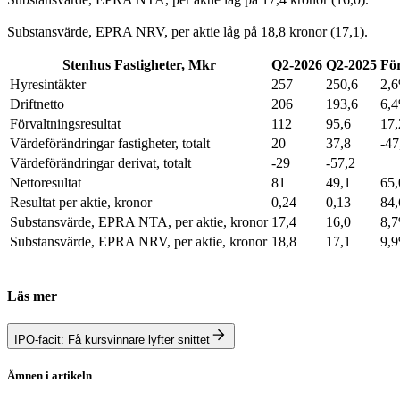
Substansvärde, EPRA NRV, per aktie låg på 18,8 kronor (17,1).
Stenhus Fastigheter, Mkr
Q2-2026
Q2-2025
Fö
Hyresintäkter
257
250,6
2,
Driftnetto
206
193,6
6,
Förvaltningsresultat
112
95,6
17
Värdeförändringar fastigheter, totalt
20
37,8
-4
Värdeförändringar derivat, totalt
-29
-57,2
Nettoresultat
81
49,1
65
Resultat per aktie, kronor
0,24
0,13
84
Substansvärde, EPRA NTA, per aktie, kronor
17,4
16,0
8,
Substansvärde, EPRA NRV, per aktie, kronor
18,8
17,1
9,
Läs mer
IPO-facit: Få kursvinnare lyfter snittet
Ämnen i artikeln
Stenhus Fastigheter