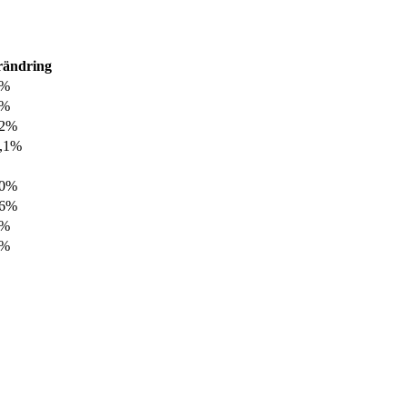
rändring
6%
4%
,2%
7,1%
,0%
,6%
7%
9%