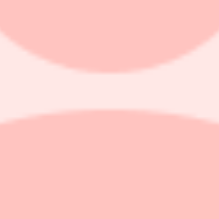
tatet
a kvartalet, jämfört med samma period året innan.