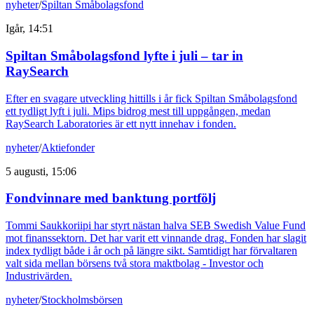
nyheter
/
Spiltan Småbolagsfond
Igår, 14:51
Spiltan Småbolagsfond lyfte i juli – tar in
RaySearch
Efter en svagare utveckling hittills i år fick Spiltan Småbolagsfond
ett tydligt lyft i juli. Mips bidrog mest till uppgången, medan
RaySearch Laboratories är ett nytt innehav i fonden.
nyheter
/
Aktiefonder
5 augusti, 15:06
Fondvinnare med banktung portfölj
Tommi Saukkoriipi har styrt nästan halva SEB Swedish Value Fund
mot finanssektorn. Det har varit ett vinnande drag. Fonden har slagit
index tydligt både i år och på längre sikt. Samtidigt har förvaltaren
valt sida mellan börsens två stora maktbolag - Investor och
Industrivärden.
nyheter
/
Stockholmsbörsen