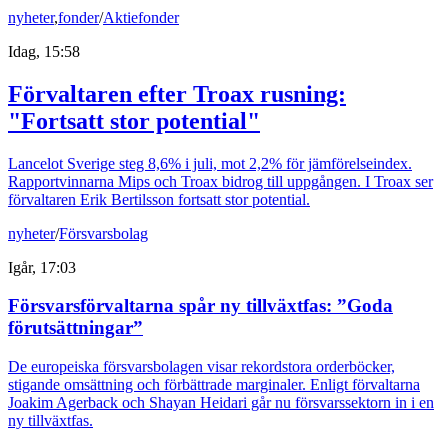
nyheter
,
fonder
/
Aktiefonder
Idag, 15:58
Förvaltaren efter Troax rusning:
"Fortsatt stor potential"
Lancelot Sverige steg 8,6% i juli, mot 2,2% för jämförelseindex.
Rapportvinnarna Mips och Troax bidrog till uppgången. I Troax ser
förvaltaren Erik Bertilsson fortsatt stor potential.
nyheter
/
Försvarsbolag
Igår, 17:03
Försvarsförvaltarna spår ny tillväxtfas: ”Goda
förutsättningar”
De europeiska försvarsbolagen visar rekordstora orderböcker,
stigande omsättning och förbättrade marginaler. Enligt förvaltarna
Joakim Agerback och Shayan Heidari går nu försvarssektorn in i en
ny tillväxtfas.