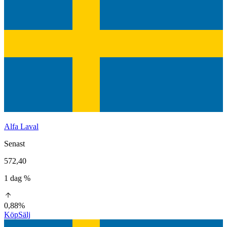
Alfa Laval
Senast
572,40
1 dag %
0,88%
Köp
Sälj