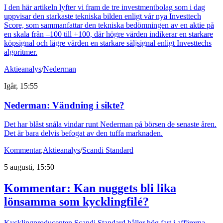
I den här artikeln lyfter vi fram de tre investmentbolag som i dag
uppvisar den starkaste tekniska bilden enligt vår nya Investtech
Score, som sammanfattar den tekniska bedömningen av en aktie på
en skala från –100 till +100, där högre värden indikerar en starkare
köpsignal och lägre värden en starkare säljsignal enligt Investtechs
algoritmer.
Aktieanalys
/
Nederman
Igår, 15:55
Nederman: Vändning i sikte?
Det har blåst snåla vindar runt Nederman på börsen de senaste åren.
Det är bara delvis befogat av den tuffa marknaden.
Kommentar
,
Aktieanalys
/
Scandi Standard
5 augusti, 15:50
Kommentar: Kan nuggets bli lika
lönsamma som kycklingfilé?
Kycklingproducenten Scandi Standard håller hög fart i affärerna.