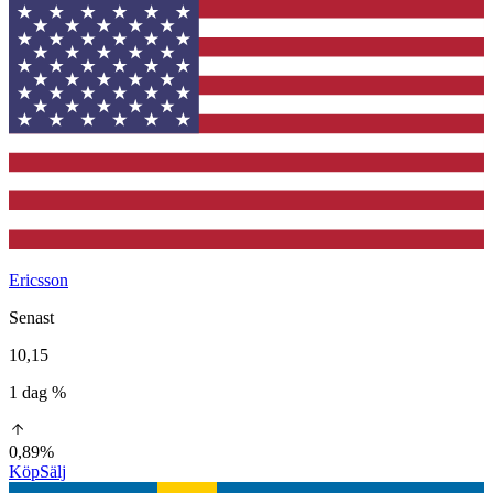
Ericsson
Senast
10,15
1 dag %
0,89%
Köp
Sälj