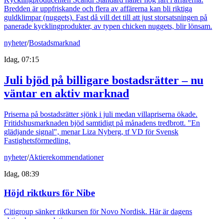
Bredden är uppfriskande och flera av affärerna kan bli riktiga
guldklimpar (nuggets). Fast då vill det till att just storsatsningen på
panerade kycklingprodukter, av typen chicken nuggets, blir lönsam.
nyheter
/
Bostadsmarknad
Idag, 07:15
Juli bjöd på billigare bostadsrätter – nu
väntar en aktiv marknad
Priserna på bostadsrätter sjönk i juli medan villapriserna ökade.
Fritidshusmarknaden bjöd samtidigt på månadens tredbrott. "En
glädjande signal", menar Liza Nyberg, tf VD för Svensk
Fastighetsförmedling.
nyheter
/
Aktierekommendationer
Idag, 08:39
Höjd riktkurs för Nibe
Citigroup sänker riktkursen för Novo Nordisk. Här är dagens