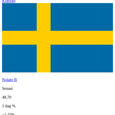
Köp
Sälj
Nolato B
Senast
48,70
1 dag %
−1,32%