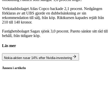
Verkstadsbolaget Atlas Copco backade 2,1 procent. Nedgången
förklaras av att UBS gjorde en dubbelsänkning av sin
rekommendation till sälj, från köp. Riktkursen kapades rejält från
210 till 140 kronor.
Fastighetsbolaget Sagax sjönk 3,0 procent. Pareto sänkte sitt råd till
behåll, från tidigare köp.
Läs mer
Nokia-aktien rusar 14% efter Nvidia-investering
Ämnen i artikeln
Stockholmsbörsen
Nvidia
Alfa Laval
Balder
Ericsson