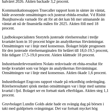
halvåret 2026. Aktien backade 3,2 procent.
Kommunikationsappen Truecaller rapport kom in sämre än väntat,
både avseende omsättningen och justerat ebitda-resultat. Vd Rishit
Jhunjhunwala varnade för att för att det kan bli mer utmanande än
väntat att nå de finansiella målen för 2025. Aktien föll med 18
procent.
Ljudboksspecialisten Storytels justerade rörelseresultat i tredje
kvartalet kom in 10 procent högre än analytikernas förväntningar.
Omsättningen var i linje med konsensus. Bolaget höjde prognosen
för den justerade rörelsemarginalen för helåret till 18,0-19,5 procent,
från tidigare 17,5-19,0 procent. Aktien klättrade 18 procent.
Industriunderleverantören Nolato redovisade ett ebita-resultat för
tredje kvartalet som var högre än analytikernas förväntningar.
Omsättningen var i linje med konsensus. Aktien ökade 1,6 procent.
Industribolaget Engcons rapport visade på rekordhög orderingång.
Rörelseresultatet sjönk medan omsättningen var i linje med samma
kvartal i fjol. Bolaget ser en fortsatt stark efterfrågan. Aktien steg 1,1
procent.
Gruvbolaget Lundin Golds aktie hade en svängig dag på börsen i
takt med guldprisets svängningar. Det var fortsatt mycket hög