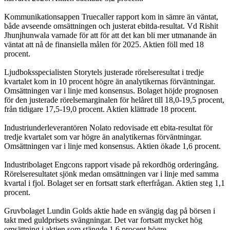
Kommunikationsappen Truecaller rapport kom in sämre än väntat,
både avseende omsättningen och justerat ebitda-resultat. Vd Rishit
Jhunjhunwala varnade för att för att det kan bli mer utmanande än
väntat att nå de finansiella målen för 2025. Aktien föll med 18
procent.
Ljudboksspecialisten Storytels justerade rörelseresultat i tredje
kvartalet kom in 10 procent högre än analytikernas förväntningar.
Omsättningen var i linje med konsensus. Bolaget höjde prognosen
för den justerade rörelsemarginalen för helåret till 18,0-19,5 procent,
från tidigare 17,5-19,0 procent. Aktien klättrade 18 procent.
Industriunderleverantören Nolato redovisade ett ebita-resultat för
tredje kvartalet som var högre än analytikernas förväntningar.
Omsättningen var i linje med konsensus. Aktien ökade 1,6 procent.
Industribolaget Engcons rapport visade på rekordhög orderingång.
Rörelseresultatet sjönk medan omsättningen var i linje med samma
kvartal i fjol. Bolaget ser en fortsatt stark efterfrågan. Aktien steg 1,1
procent.
Gruvbolaget Lundin Golds aktie hade en svängig dag på börsen i
takt med guldprisets svängningar. Det var fortsatt mycket hög
omsättning i aktien som stängde 1,6 procent högre.