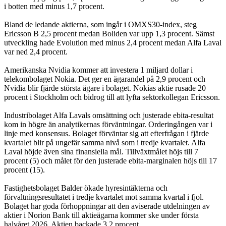
i botten med minus 1,7 procent.
Bland de ledande aktierna, som ingår i OMXS30-index, steg
Ericsson B 2,5 procent medan Boliden var upp 1,3 procent. Sämst
utveckling hade Evolution med minus 2,4 procent medan Alfa Laval
var ned 2,4 procent.
Amerikanska Nvidia kommer att investera 1 miljard dollar i
telekombolaget Nokia. Det ger en ägarandel på 2,9 procent och
Nvidia blir fjärde största ägare i bolaget. Nokias aktie rusade 20
procent i Stockholm och bidrog till att lyfta sektorkollegan Ericsson.
Industribolaget Alfa Lavals omsättning och justerade ebita-resultat
kom in högre än analytikernas förväntningar. Orderingången var i
linje med konsensus. Bolaget förväntar sig att efterfrågan i fjärde
kvartalet blir på ungefär samma nivå som i tredje kvartalet. Alfa
Laval höjde även sina finansiella mål. Tillväxtmålet höjs till 7
procent (5) och målet för den justerade ebita-marginalen höjs till 17
procent (15).
Fastighetsbolaget Balder ökade hyresintäkterna och
förvaltningsresultatet i tredje kvartalet mot samma kvartal i fjol.
Bolaget har goda förhoppningar att den aviserade utdelningen av
aktier i Norion Bank till aktieägarna kommer ske under första
halvåret 2026. Aktien backade 3,2 procent.