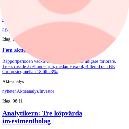
En andra våg av dyra energipriser kan nå oss redan i höst. Europas
gaslager pekar i den riktningen. Samtidigt möter svenskarna
besvärligt höga elpriser, fyra kronor dyrare bensin och att
matpriserna tickar uppåt.
nyheter
/
Troax
Idag, 08:48
Fem aktier som tog revansch i juli
Rapportperioden väckte liv i flera av börsens tidigare förlorare.
Troax rusade 37% under juli, medan Hexpol, Billerud och BE
Group steg mellan 18 till 23%.
Aktieanalys
nyheter
,
Aktieanalys
/
Investor
Idag, 08:11
Analytikern: Tre köpvärda
investmentbolag