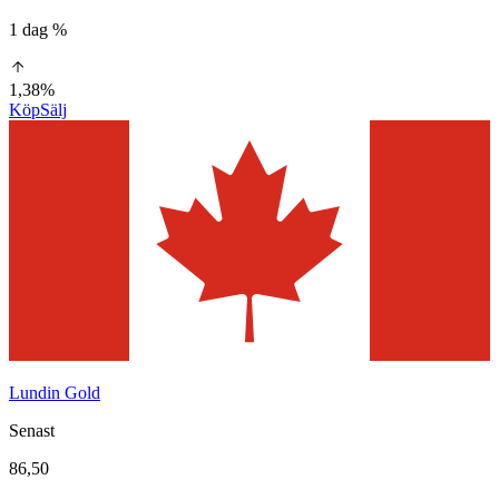
1 dag %
1,38%
Köp
Sälj
Lundin Gold
Senast
86,50