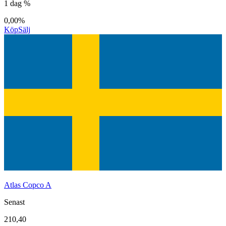
1 dag %
0,00%
Köp
Sälj
Atlas Copco A
Senast
210,40