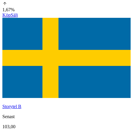
1,67%
Köp
Sälj
Storytel B
Senast
103,00