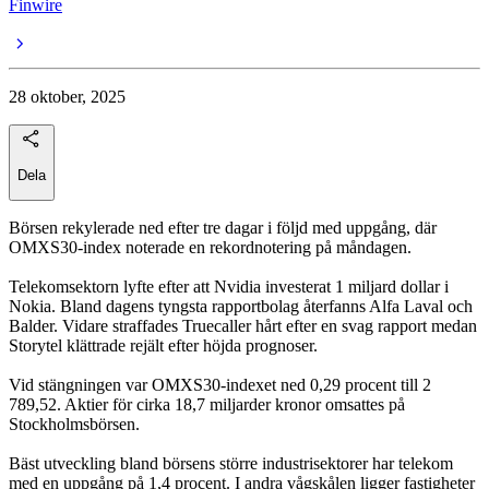
Finwire
28 oktober, 2025
Dela
Börsen rekylerade ned efter tre dagar i följd med uppgång, där
OMXS30-index noterade en rekordnotering på måndagen.
Telekomsektorn lyfte efter att Nvidia investerat 1 miljard dollar i
Nokia. Bland dagens tyngsta rapportbolag återfanns Alfa Laval och
Balder. Vidare straffades Truecaller hårt efter en svag rapport medan
Storytel klättrade rejält efter höjda prognoser.
Vid stängningen var OMXS30-indexet ned 0,29 procent till 2
789,52. Aktier för cirka 18,7 miljarder kronor omsattes på
Stockholmsbörsen.
Bäst utveckling bland börsens större industrisektorer har telekom
med en uppgång på 1,4 procent. I andra vågskålen ligger fastigheter