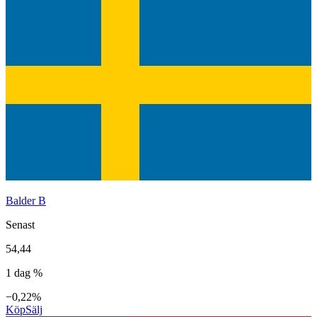
Balder B
Senast
54,44
1 dag %
−0,22%
Köp
Sälj