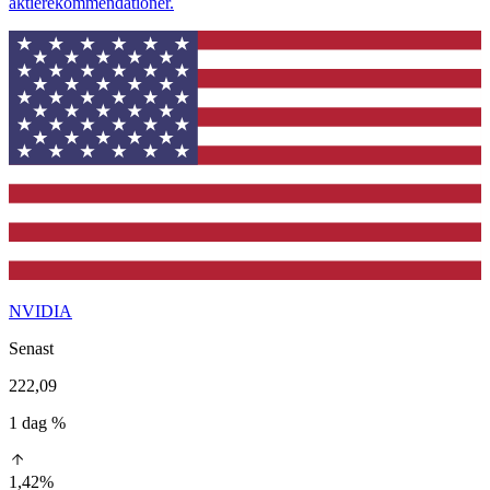
aktierekommendationer.
NVIDIA
Senast
222,09
1 dag %
1,42%