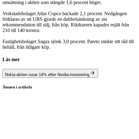
omsättning i aktien som stängde 1,6 procent högre.
Verkstadsbolaget Atlas Copco backade 2,1 procent. Nedgången
förklaras av att UBS gjorde en dubbelsänkning av sin
rekommendation till sälj, från köp. Riktkursen kapades rejält från
210 till 140 kronor.
Fastighetsbolaget Sagax sjönk 3,0 procent. Pareto sänkte sitt råd till
behåll, från tidigare köp.
Läs mer
Nokia-aktien rusar 14% efter Nvidia-investering
Ämnen i artikeln
Stockholmsbörsen
Nvidia
Alfa Laval
Balder
Ericsson