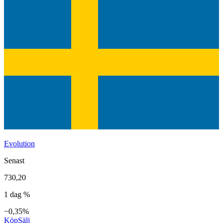
Evolution
Senast
730,20
1 dag %
−0,35%
Köp
Sälj