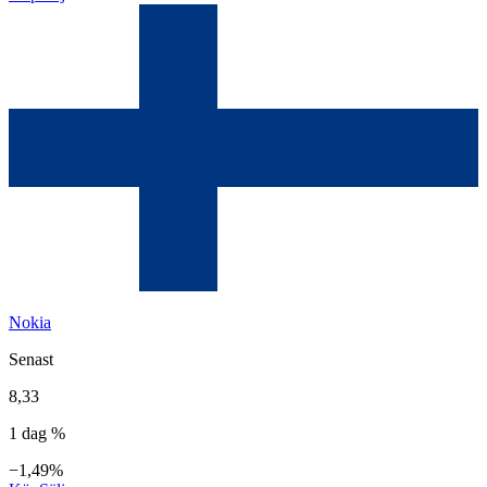
Nokia
Senast
8,33
1 dag %
−1,49%