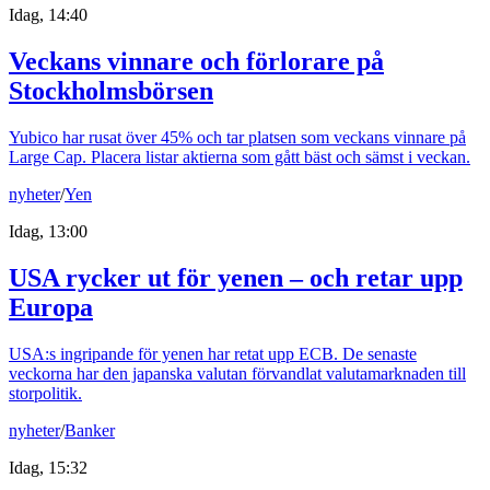
Idag, 14:40
Veckans vinnare och förlorare på
Stockholmsbörsen
Yubico har rusat över 45% och tar platsen som veckans vinnare på
Large Cap. Placera listar aktierna som gått bäst och sämst i veckan.
nyheter
/
Yen
Idag, 13:00
USA rycker ut för yenen – och retar upp
Europa
USA:s ingripande för yenen har retat upp ECB. De senaste
veckorna har den japanska valutan förvandlat valutamarknaden till
storpolitik.
nyheter
/
Banker
Idag, 15:32