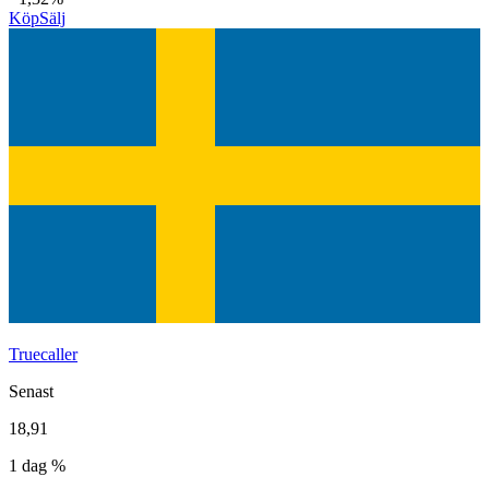
Köp
Sälj
Truecaller
Senast
18,91
1 dag %