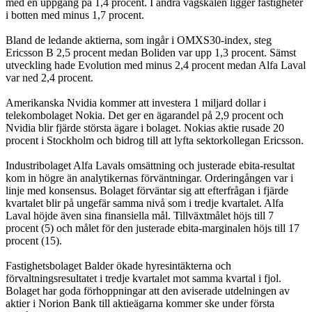
med en uppgång på 1,4 procent. I andra vågskålen ligger fastigheter
i botten med minus 1,7 procent.
Bland de ledande aktierna, som ingår i OMXS30-index, steg
Ericsson B 2,5 procent medan Boliden var upp 1,3 procent. Sämst
utveckling hade Evolution med minus 2,4 procent medan Alfa Laval
var ned 2,4 procent.
Amerikanska Nvidia kommer att investera 1 miljard dollar i
telekombolaget Nokia. Det ger en ägarandel på 2,9 procent och
Nvidia blir fjärde största ägare i bolaget. Nokias aktie rusade 20
procent i Stockholm och bidrog till att lyfta sektorkollegan Ericsson.
Industribolaget Alfa Lavals omsättning och justerade ebita-resultat
kom in högre än analytikernas förväntningar. Orderingången var i
linje med konsensus. Bolaget förväntar sig att efterfrågan i fjärde
kvartalet blir på ungefär samma nivå som i tredje kvartalet. Alfa
Laval höjde även sina finansiella mål. Tillväxtmålet höjs till 7
procent (5) och målet för den justerade ebita-marginalen höjs till 17
procent (15).
Fastighetsbolaget Balder ökade hyresintäkterna och
förvaltningsresultatet i tredje kvartalet mot samma kvartal i fjol.
Bolaget har goda förhoppningar att den aviserade utdelningen av
aktier i Norion Bank till aktieägarna kommer ske under första