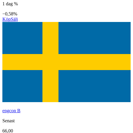
1 dag %
−0,58%
Köp
Sälj
engcon B
Senast
66,00