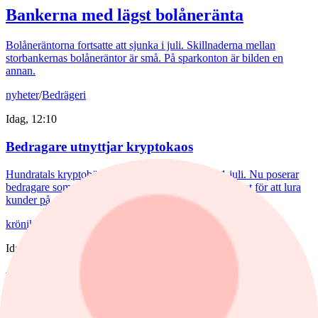
Bankerna med lägst bolåneränta
Bolåneräntorna fortsatte att sjunka i juli. Skillnaderna mellan
storbankernas bolåneräntor är små. På sparkonton är bilden en
annan.
nyheter
/
Bedrägeri
Idag, 12:10
Bedragare utnyttjar kryptokaos
Hundratals kryptobörser blev olagliga i EU den 1 juli. Nu poserar
bedragare som myndigheter med förfalskade dokument för att lura
kunder på deras pengar.
krönika
/
Inflation
Idag, 09:38
Hemberg: Energikris och ny inflationsvåg
väntar