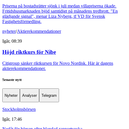
Priserna på bostadsrätter sjönk i juli medan villapriserna ökade.
Fritidshusmarknaden bjöd samtidigt på månadens tredbrott. "En
glädjande signal", menar Liza Nyberg, tf VD för Svensk
Fastighetsförmedling.
nyheter
/
Aktierekommendationer
Igår, 08:39
Höjd riktkurs för Nibe
Citigroup sänker riktkursen för Novo Nordisk. Här är dagens
aktierekommendationer.
Senaste nytt
Nyheter
Analyser
Telegram
Stockholmsbörsen
Igår, 17:46
Nedåt för börsen efter blandad rapportvecka