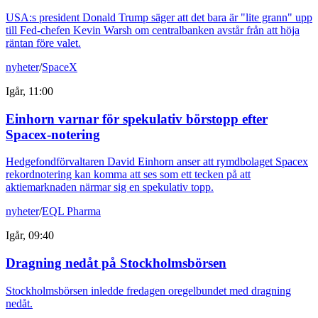
USA:s president Donald Trump säger att det bara är "lite grann" upp
till Fed-chefen Kevin Warsh om centralbanken avstår från att höja
räntan före valet.
nyheter
/
SpaceX
Igår, 11:00
Einhorn varnar för spekulativ börstopp efter
Spacex-notering
Hedgefondförvaltaren David Einhorn anser att rymdbolaget Spacex
rekordnotering kan komma att ses som ett tecken på att
aktiemarknaden närmar sig en spekulativ topp.
nyheter
/
EQL Pharma
Igår, 09:40
Dragning nedåt på Stockholmsbörsen
Stockholmsbörsen inledde fredagen oregelbundet med dragning
nedåt.