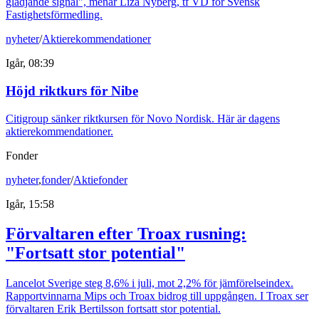
glädjande signal", menar Liza Nyberg, tf VD för Svensk
Fastighetsförmedling.
nyheter
/
Aktierekommendationer
Igår, 08:39
Höjd riktkurs för Nibe
Citigroup sänker riktkursen för Novo Nordisk. Här är dagens
aktierekommendationer.
Fonder
nyheter
,
fonder
/
Aktiefonder
Igår, 15:58
Förvaltaren efter Troax rusning:
"Fortsatt stor potential"
Lancelot Sverige steg 8,6% i juli, mot 2,2% för jämförelseindex.
Rapportvinnarna Mips och Troax bidrog till uppgången. I Troax ser
förvaltaren Erik Bertilsson fortsatt stor potential.