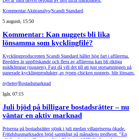
Det är bara delvis befogat av den tuffa marknaden.
Kommentar
,
Aktieanalys
/
Scandi Standard
5 augusti, 15:50
Kommentar: Kan nuggets bli lika
lönsamma som kycklingfilé?
Kycklingproducenten Scandi Standard håller hög fart i affärerna.
Bredden är uppfriskande och flera av affärerna kan bli riktiga
guldklimpar (nuggets). Fast då vill det till att just storsatsningen på
panerade kycklingprodukter, av typen chicken nuggets, blir lönsam.
nyheter
/
Bostadsmarknad
Igår, 07:15
Juli bjöd på billigare bostadsrätter – nu
väntar en aktiv marknad
Priserna på bostadsrätter sjönk i juli medan villapriserna ökade.
Fritidshusmarknaden bjöd samtidigt på månadens tredbrott. "En