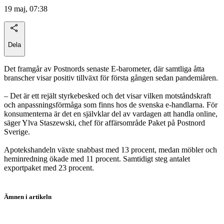
19 maj, 07:38
Dela
Det framgår av Postnords senaste E-barometer, där samtliga åtta
branscher visar positiv tillväxt för första gången sedan pandemiåren.
– Det är ett rejält styrkebesked och det visar vilken motståndskraft
och anpassningsförmåga som finns hos de svenska e-handlarna. För
konsumenterna är det en självklar del av vardagen att handla online,
säger Ylva Staszewski, chef för affärsområde Paket på Postnord
Sverige.
Apotekshandeln växte snabbast med 13 procent, medan möbler och
heminredning ökade med 11 procent. Samtidigt steg antalet
exportpaket med 23 procent.
Ämnen i artikeln
E-handel