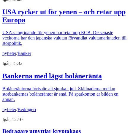
USA rycker ut för yenen – och retar upp
Europa
USA:s ingripande för yenen har retat upp ECB. De senaste
veckorna har den japanska valutan förvandlat valutamarknaden till
storpolitik.
nyheter
/
Banker
Igår, 15:32
Bankerna med lägst bolåneränta
Bolåneräntorna fortsatte att sjunka i juli. Skillnaderna mellan
storbankernas bolåneräntor är små. På sparkonton är bilden en
annan.
nyheter
/
Bedrägeri
Igår, 12:10
Bedragare utnyttjar kryptokaos