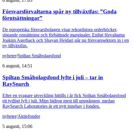
6 augusti, 17:03
Försvarsförvaltarna spår ny tillväxtfas: ”Goda
förutsättningar”
De europeiska försvarsbolagen visar rekordstora orderböcker,
stigande omsättning och förbättrade marginaler. Enligt förvaltarna
Joakim Agerback och Shayan Heidari går nu försvarssektorn in i en
ny tillväxtfas.
nyheter
/
Spiltan Småbolagsfond
6 augusti, 14:51
Spiltan Småbolagsfond lyfte i juli – tar in
RaySearch
Efter en svagare utveckling hittills i år fick Spiltan Småbolagsfond
ett tydligt lyft i juli. Mips bidrog mest till uppgången, medan
RaySearch Laboratories är ett nytt innehav i fonden.
nyheter
/
Aktiefonder
5 augusti, 15:06