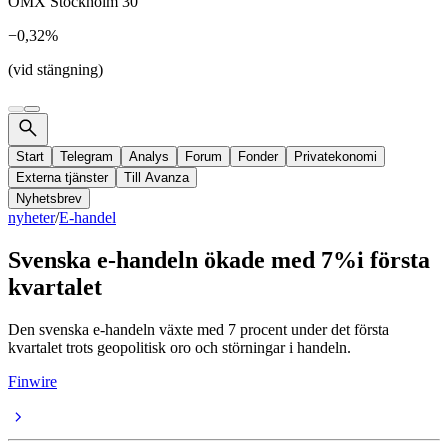
OMX Stockholm 30
−0,32%
(vid stängning)
Start
Telegram
Analys
Forum
Fonder
Privatekonomi
Externa tjänster
Till Avanza
Nyhetsbrev
nyheter
/
E-handel
Svenska e-handeln ökade med 7%i första
kvartalet
Den svenska e-handeln växte med 7 procent under det första
kvartalet trots geopolitisk oro och störningar i handeln.
Finwire