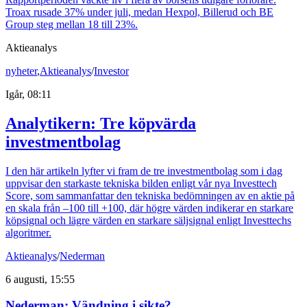
Troax rusade 37% under juli, medan Hexpol, Billerud och BE
Group steg mellan 18 till 23%.
Aktieanalys
nyheter
,
Aktieanalys
/
Investor
Igår, 08:11
Analytikern: Tre köpvärda
investmentbolag
I den här artikeln lyfter vi fram de tre investmentbolag som i dag
uppvisar den starkaste tekniska bilden enligt vår nya Investtech
Score, som sammanfattar den tekniska bedömningen av en aktie på
en skala från –100 till +100, där högre värden indikerar en starkare
köpsignal och lägre värden en starkare säljsignal enligt Investtechs
algoritmer.
Aktieanalys
/
Nederman
6 augusti, 15:55
Nederman: Vändning i sikte?