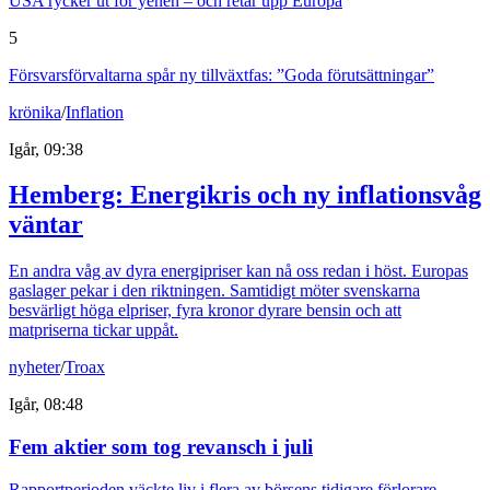
USA rycker ut för yenen – och retar upp Europa
5
Försvarsförvaltarna spår ny tillväxtfas: ”Goda förutsättningar”
krönika
/
Inflation
Igår, 09:38
Hemberg: Energikris och ny inflationsvåg
väntar
En andra våg av dyra energipriser kan nå oss redan i höst. Europas
gaslager pekar i den riktningen. Samtidigt möter svenskarna
besvärligt höga elpriser, fyra kronor dyrare bensin och att
matpriserna tickar uppåt.
nyheter
/
Troax
Igår, 08:48
Fem aktier som tog revansch i juli
Rapportperioden väckte liv i flera av börsens tidigare förlorare.