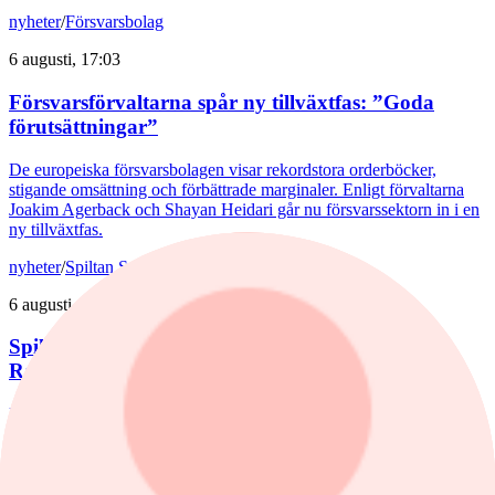
nyheter
/
Försvarsbolag
6 augusti, 17:03
Försvarsförvaltarna spår ny tillväxtfas: ”Goda
förutsättningar”
De europeiska försvarsbolagen visar rekordstora orderböcker,
stigande omsättning och förbättrade marginaler. Enligt förvaltarna
Joakim Agerback och Shayan Heidari går nu försvarssektorn in i en
ny tillväxtfas.
nyheter
/
Spiltan Småbolagsfond
6 augusti, 14:51
Spiltan Småbolagsfond lyfte i juli – tar in
RaySearch
Efter en svagare utveckling hittills i år fick Spiltan Småbolagsfond
ett tydligt lyft i juli. Mips bidrog mest till uppgången, medan
RaySearch Laboratories är ett nytt innehav i fonden.
nyheter
/
Aktiefonder