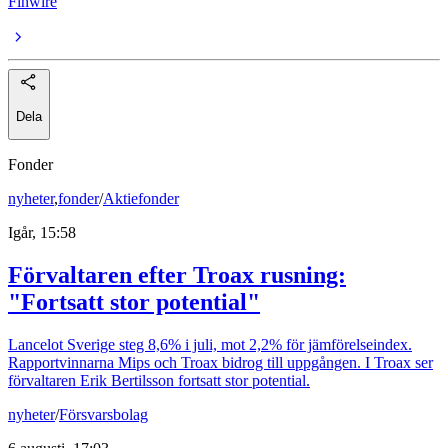
Finwire
Dela
Fonder
nyheter
,
fonder
/
Aktiefonder
Igår, 15:58
Förvaltaren efter Troax rusning:
"Fortsatt stor potential"
Lancelot Sverige steg 8,6% i juli, mot 2,2% för jämförelseindex.
Rapportvinnarna Mips och Troax bidrog till uppgången. I Troax ser
förvaltaren Erik Bertilsson fortsatt stor potential.
nyheter
/
Försvarsbolag