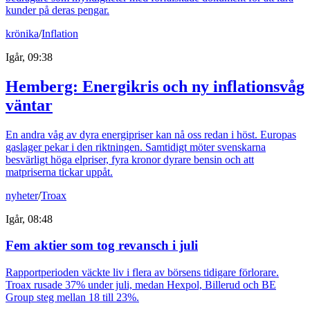
kunder på deras pengar.
krönika
/
Inflation
Igår, 09:38
Hemberg: Energikris och ny inflationsvåg
väntar
En andra våg av dyra energipriser kan nå oss redan i höst. Europas
gaslager pekar i den riktningen. Samtidigt möter svenskarna
besvärligt höga elpriser, fyra kronor dyrare bensin och att
matpriserna tickar uppåt.
nyheter
/
Troax
Igår, 08:48
Fem aktier som tog revansch i juli
Rapportperioden väckte liv i flera av börsens tidigare förlorare.
Troax rusade 37% under juli, medan Hexpol, Billerud och BE
Group steg mellan 18 till 23%.