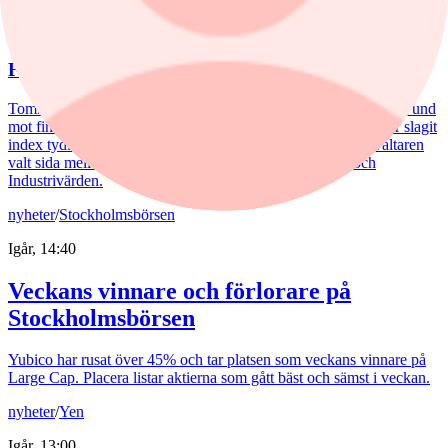
5 augusti, 15:06
Fondvinnare med banktung portfölj
Tommi Saukkoriipi har styrt nästan halva SEB Swedish Value Fund
mot finanssektorn. Det har varit ett vinnande drag. Fonden har slagit
index tydligt både i år och på längre sikt. Samtidigt har förvaltaren
valt sida mellan börsens två stora maktbolag - Investor och
Industrivärden.
nyheter
/
Stockholmsbörsen
Igår, 14:40
Veckans vinnare och förlorare på
Stockholmsbörsen
Yubico har rusat över 45% och tar platsen som veckans vinnare på
Large Cap. Placera listar aktierna som gått bäst och sämst i veckan.
nyheter
/
Yen
Igår, 13:00