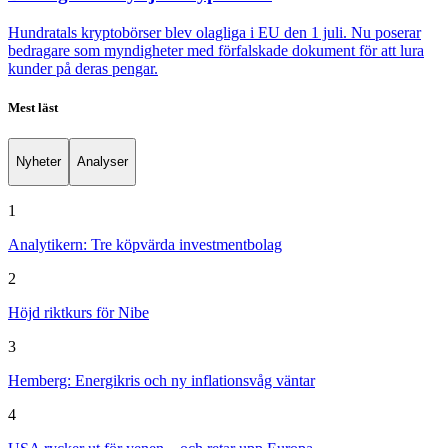
Hundratals kryptobörser blev olagliga i EU den 1 juli. Nu poserar
bedragare som myndigheter med förfalskade dokument för att lura
kunder på deras pengar.
Mest läst
Nyheter
Analyser
1
Analytikern: Tre köpvärda investmentbolag
2
Höjd riktkurs för Nibe
3
Hemberg: Energikris och ny inflationsvåg väntar
4