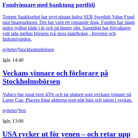
Fondvinnare med banktung portfölj
Tommi Saukkoriipi har styrt nästan halva SEB Swedish Value Fund
mot finanssektorn. Det har varit ett vinnande drag. Fonden har slagit
index tydligt både i år och på längre sikt. Samtidigt har förvaltaren
valt sida mellan börsens två stora maktbolag - Investor och
Industrivärden.
nyheter
/
Stockholmsbörsen
Igår, 14:40
Veckans vinnare och förlorare på
Stockholmsbörsen
Yubico har rusat över 45% och tar platsen som veckans vinnare på
Large Cap. Placera listar aktierna som gått bäst och sämst i veckan.
nyheter
/
Yen
Igår, 13:00
USA rycker ut för yenen – och retar upp