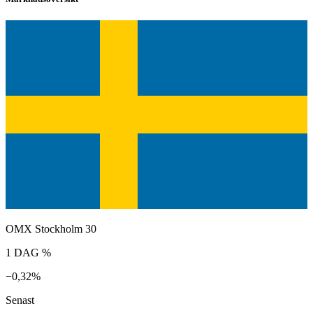
OMX Stockholm 30
1 DAG %
−0,32%
Senast