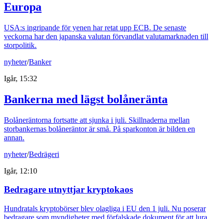
Europa
USA:s ingripande för yenen har retat upp ECB. De senaste
veckorna har den japanska valutan förvandlat valutamarknaden till
storpolitik.
nyheter
/
Banker
Igår, 15:32
Bankerna med lägst bolåneränta
Bolåneräntorna fortsatte att sjunka i juli. Skillnaderna mellan
storbankernas bolåneräntor är små. På sparkonton är bilden en
annan.
nyheter
/
Bedrägeri
Igår, 12:10
Bedragare utnyttjar kryptokaos
Hundratals kryptobörser blev olagliga i EU den 1 juli. Nu poserar
bedragare som myndigheter med förfalskade dokument för att lura