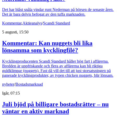
Det har blåst snåla vindar runt Nederman på börsen de senaste åren.
Det är bara delvis befogat av den tuffa marknaden.
Kommentar
,
Aktieanalys
/
Scandi Standard
5 augusti, 15:50
Kommentar: Kan nuggets bli lika
lönsamma som kycklingfilé?
Kycklingproducenten Scandi Standard håller hög fart i affärerna.
Bredden är uppfriskande och flera av affärerna kan bli riktiga
guldklimpar (nuggets). Fast då vill det till att just storsatsningen på
panerade kycklingprodukter, av typen chicken nuggets, blir lönsam.
nyheter
/
Bostadsmarknad
Igår, 07:15
Juli bjöd på billigare bostadsrätter – nu
väntar en aktiv marknad