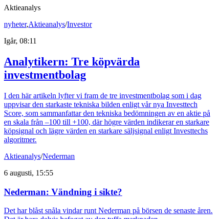
Aktieanalys
nyheter
,
Aktieanalys
/
Investor
Igår, 08:11
Analytikern: Tre köpvärda
investmentbolag
I den här artikeln lyfter vi fram de tre investmentbolag som i dag
uppvisar den starkaste tekniska bilden enligt vår nya Investtech
Score, som sammanfattar den tekniska bedömningen av en aktie på
en skala från –100 till +100, där högre värden indikerar en starkare
köpsignal och lägre värden en starkare säljsignal enligt Investtechs
algoritmer.
Aktieanalys
/
Nederman
6 augusti, 15:55
Nederman: Vändning i sikte?
Det har blåst snåla vindar runt Nederman på börsen de senaste åren.