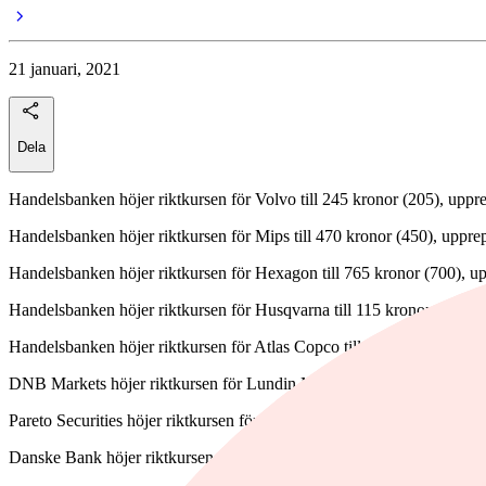
21 januari, 2021
Dela
Handelsbanken höjer riktkursen för Volvo till 245 kronor (205), upp
Handelsbanken höjer riktkursen för Mips till 470 kronor (450), uppre
Handelsbanken höjer riktkursen för Hexagon till 765 kronor (700), u
Handelsbanken höjer riktkursen för Husqvarna till 115 kronor (105),
Handelsbanken höjer riktkursen för Atlas Copco till 460 kronor (440)
DNB Markets höjer riktkursen för Lundin Mining till 88 kronor från
Pareto Securities höjer riktkursen för SCA till 115 kronor (106), uppre
Danske Bank höjer riktkursen för Mag Interactive till 35 kronor (30),