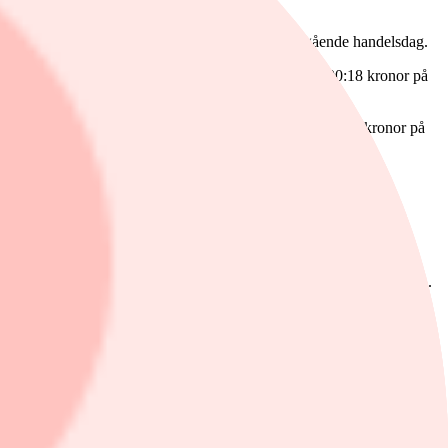
av en analys. Aktien stängde på 150:50 kronor föregående handelsdag.
rgonbrev från banken på torsdagen. SEB A stängde på 90:18 kronor på
brev från banken på torsdagen. Aktien stängde kring 169 kronor på
släpptes på torsdagen. Aktien stängde på 437:50 kronor på onsdagen.
de på 484 kronor föregående handelsdag.