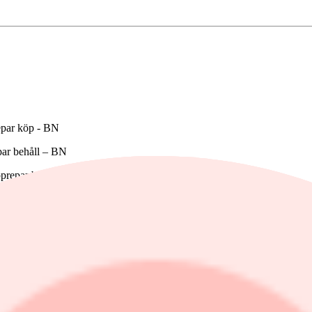
repar köp - BN
par behåll – BN
pprepar behåll – BN
 upprepar behåll – BN
, upprepar behåll - BN
 75 kronor. Rekommendationen köp upprepas. Det framgår av ett morgo
par sälj
 upprepar behåll - BN