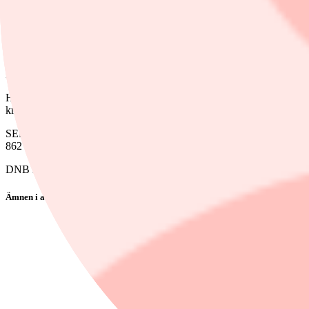
SEB höjer riktkursen för SSAB till 47 kronor (34), upprepar köp - B
Danske Bank höjer riktkursen för SSAB till 38 kronor (28), upprepar
Handelsbanken Capital Markets sänker sin rekommendation för Lifco ti
kronor på onsdagen.
Handelsbanken Capital Markets höjer sin rekommendation för SSAB til
kronor på onsdagen.
SEB återupptar bevakning av livekasinobolaget Evolution med en köp
862 kronor på onsdagen.
DNB höjer riktkursen för Evolution till 990 kronor (810), upprepar k
Ämnen i artikeln
Lifco
SSAB
Evolution
Sinch
Intrum