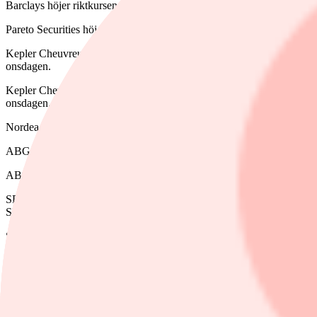
Barclays höjer riktkursen för Nordea till 76,68 kronor (75,60), uppre
Pareto Securities höjer sin rekommendation för Billerud Korsnäs till 
Kepler Cheuvreux höjer sin rekommendation för SEB till behåll från 
onsdagen.
Kepler Cheuvreux höjer riktkursen för BHG till 170 kronor från 145
onsdagen.
Nordea inleder bevakning på Fasadgruppen med rekommendationen 
ABG Sundal Collier höjer riktkursen för Sinch till 1 550 kronor (1 2
ABG Sundal Collier sänker riktkursen för Intrum till 240 kronor (263
SEB Equities höjer riktkursen för Fortnox till 492 kronor från 470 
SEB inledde bevakning av affärssystemsbolaget så snet som den 13 ja
SEB sänker riktkursen för Ericsson till 105 kronor (106), upprepar be
Barclays höjer riktkursen för Handelsbanken till 105 kronor (102), u
Nordea Markets höjer sin rekommendation för Nent till köp från behål
SEB sänker riktkursen för Betsson till 77 kronor (78), upprepar behål