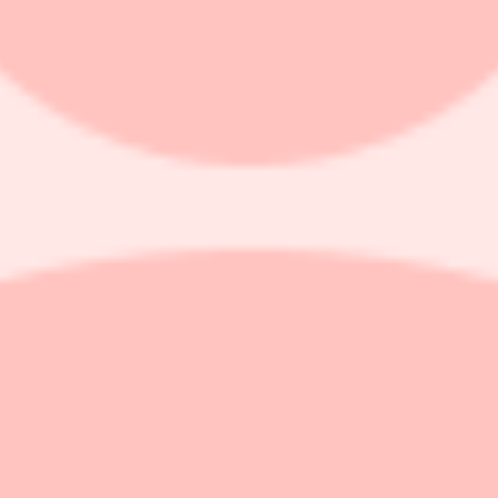
N
 behåll - BN
ll behåll från köp. Riktkursen höjs samtidigt till 860 från 750 kronor
l köp från behåll. Riktkursen höjs till 42 från 30 kronor. Det framgå
rekommendation och riktkursen 1.100 kronor. Det framgår av en analys 
öp