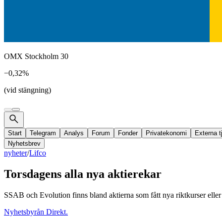
OMX Stockholm 30
−0,32%
(vid stängning)
Start
Telegram
Analys
Forum
Fonder
Privatekonomi
Externa t
Nyhetsbrev
nyheter
/
Lifco
Torsdagens alla nya aktierekar
SSAB och Evolution finns bland aktierna som fått nya riktkurser ell
Nyhetsbyrån Direkt.