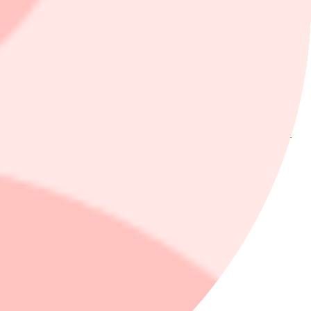
. Det framgår av en uppdatering från banken. Aktien stängde på 810
r av en uppdatering från banken. SSAB:s B-aktie stängde på 32:12
som Nyhetsbyrån Direkt har tagit del av. Aktien stängde på drygt