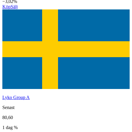
−3,02%
Köp
Sälj
Lyko Group A
Senast
80,60
1 dag %