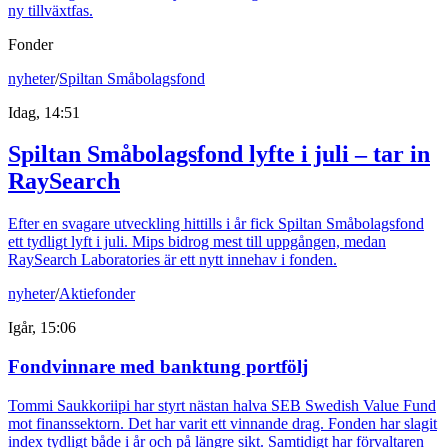
ny tillväxtfas.
Fonder
nyheter
/
Spiltan Småbolagsfond
Idag, 14:51
Spiltan Småbolagsfond lyfte i juli – tar in
RaySearch
Efter en svagare utveckling hittills i år fick Spiltan Småbolagsfond
ett tydligt lyft i juli. Mips bidrog mest till uppgången, medan
RaySearch Laboratories är ett nytt innehav i fonden.
nyheter
/
Aktiefonder
Igår, 15:06
Fondvinnare med banktung portfölj
Tommi Saukkoriipi har styrt nästan halva SEB Swedish Value Fund
mot finanssektorn. Det har varit ett vinnande drag. Fonden har slagit
index tydligt både i år och på längre sikt. Samtidigt har förvaltaren