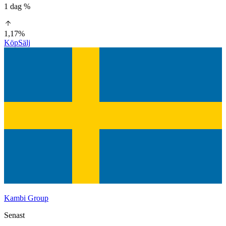
1 dag %
1,17%
Köp
Sälj
Kambi Group
Senast