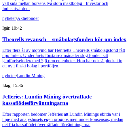
valt sida mellan börsens två stora maktbolag - Investor och
Industrivärden.
nyheter
/
Aktiefonder
Igår, 10:42
Theorells revansch – småbolagsfonden kör om index
Efter flera år av motvind har Henrietta Theorells småbolagsfond fått
upp farten. Under årets första sex månader slog fonden sitt
jämförelseindex med 5,6 procentenheter. Hon har också plockat in
ett nytt finskt bolag i portföljen.
nyheter
/
Lundin Mining
Idag, 15:36
Jefferies: Lundin Mining överträffade
kassaflödesförväntningarna
Efter rapporten bedömer Jefferies att Lundin Minings ebitda var i
linje med analyshusets egen prognos men under konsensus, medan
det fria kassaflödet överträffade förväntningarna.