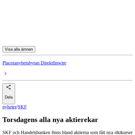
Volvo
Husqvarna
Afry
Thule
Visa alla ämnen
Placeranyhetsbyran Direktfinwire
Dela
nyheter
/
SKF
Torsdagens alla nya aktierekar
SKF och Handelsbanken finns bland aktierna som fått nya riktkurser