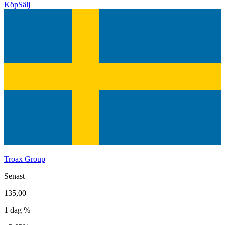
Köp
Sälj
Troax Group
Senast
135,00
1 dag %