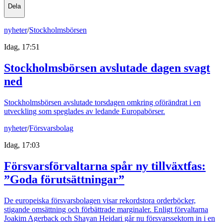
Dela
nyheter
/
Stockholmsbörsen
Idag, 17:51
Stockholmsbörsen avslutade dagen svagt
ned
Stockholmsbörsen avslutade torsdagen omkring oförändrat i en
utveckling som speglades av ledande Europabörser.
nyheter
/
Försvarsbolag
Idag, 17:03
Försvarsförvaltarna spår ny tillväxtfas:
”Goda förutsättningar”
De europeiska försvarsbolagen visar rekordstora orderböcker,
stigande omsättning och förbättrade marginaler. Enligt förvaltarna
Joakim Agerback och Shayan Heidari går nu försvarssektorn in i en