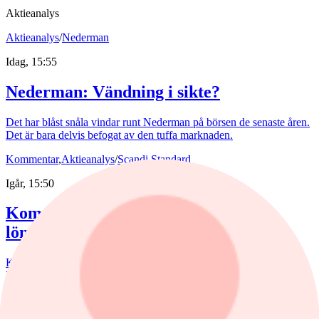
Aktieanalys
Aktieanalys
/
Nederman
Idag, 15:55
Nederman: Vändning i sikte?
Det har blåst snåla vindar runt Nederman på börsen de senaste åren.
Det är bara delvis befogat av den tuffa marknaden.
Kommentar
,
Aktieanalys
/
Scandi Standard
Igår, 15:50
Kommentar: Kan nuggets bli lika
lönsamma som kycklingfilé?
Kycklingproducenten Scandi Standard håller hög fart i affärerna.
Bredden är uppfriskande och flera av affärerna kan bli riktiga
guldklimpar (nuggets). Fast då vill det till att just storsatsningen på
panerade kycklingprodukter, av typen chicken nuggets, blir lönsam.