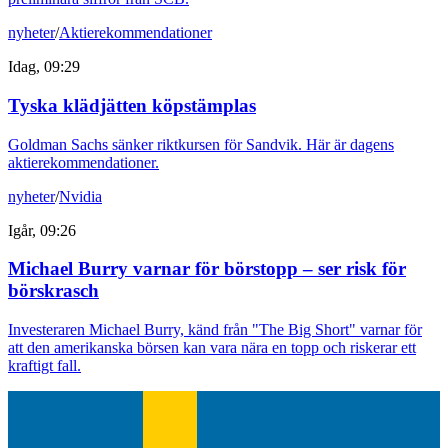
nyheter
/
Aktierekommendationer
Idag, 09:29
Tyska klädjätten köpstämplas
Goldman Sachs sänker riktkursen för Sandvik. Här är dagens
aktierekommendationer.
nyheter
/
Nvidia
Igår, 09:26
Michael Burry varnar för börstopp – ser risk för
börskrasch
Investeraren Michael Burry, känd från "The Big Short" varnar för
att den amerikanska börsen kan vara nära en topp och riskerar ett
kraftigt fall.