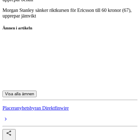
Morgan Stanley sänker riktkursen för Ericsson till 60 kronor (67),
upprepar jämvikt
Ämnen i artikeln
SKF
Volvo
Husqvarna
Afry
Thule
Visa alla ämnen
Placeranyhetsbyran Direktfinwire