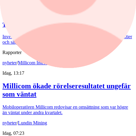
Aktieanalys
/
teknisk-analys
Igår, 09:21
Teknisk analys: Köp storbanken
Investtechs analytiker David Östblad lyfter fram två köpvärda aktier
och säljstämplar en.
Rapporter
nyheter
/
Millicom International Cellular
Idag, 13:17
Millicom ökade rörelseresultatet ungefär
som väntat
Mobiloperatören Millicom redovisar en omsättning som var högre
än väntat under andra kvartalet.
nyheter
/
Lundin Mining
Idag, 07:23