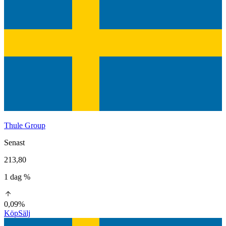
Thule Group
Senast
213,80
1 dag %
0,09%
Köp
Sälj