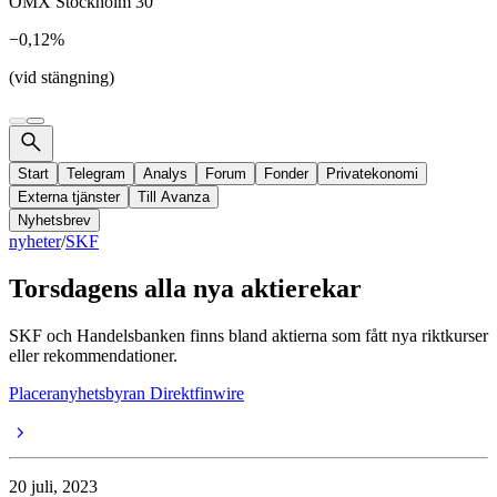
OMX Stockholm 30
−0,12%
(vid stängning)
Start
Telegram
Analys
Forum
Fonder
Privatekonomi
Externa tjänster
Till Avanza
Nyhetsbrev
nyheter
/
SKF
Torsdagens alla nya aktierekar
SKF och Handelsbanken finns bland aktierna som fått nya riktkurser
eller rekommendationer.
Placeranyhetsbyran Direktfinwire
20 juli, 2023