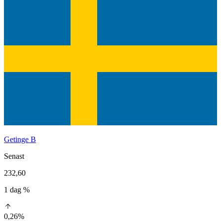
Getinge B
Senast
232,60
1 dag %
0,26%