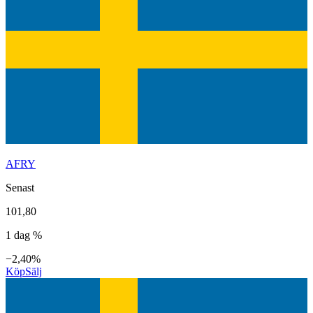
AFRY
Senast
101,80
1 dag %
−2,40%
Köp
Sälj