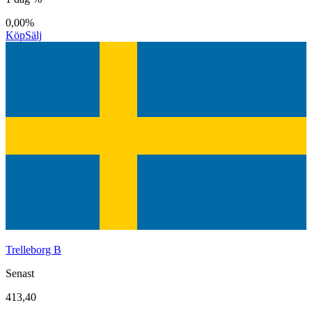
0,00%
Köp
Sälj
Trelleborg B
Senast
413,40