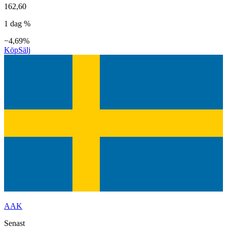
162,60
1 dag %
−4,69%
Köp
Sälj
AAK
Senast