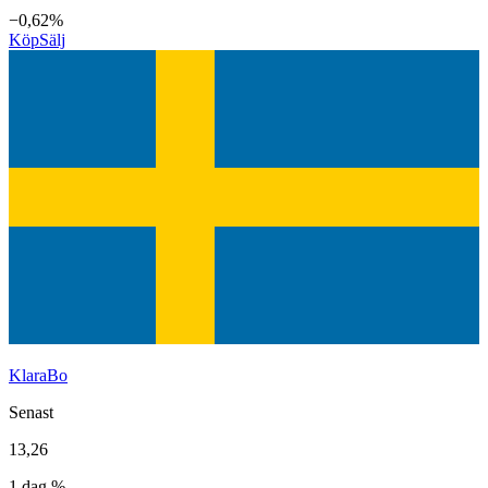
−0,62%
Köp
Sälj
KlaraBo
Senast
13,26
1 dag %