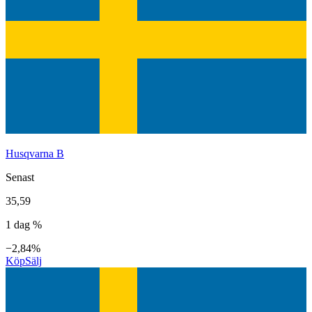
Husqvarna B
Senast
35,59
1 dag %
−2,84%
Köp
Sälj