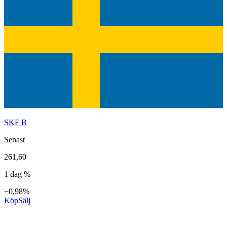
SKF B
Senast
261,60
1 dag %
−0,98%
Köp
Sälj