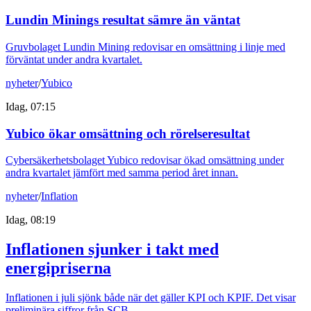
Lundin Minings resultat sämre än väntat
Gruvbolaget Lundin Mining redovisar en omsättning i linje med
förväntat under andra kvartalet.
nyheter
/
Yubico
Idag, 07:15
Yubico ökar omsättning och rörelseresultat
Cybersäkerhetsbolaget Yubico redovisar ökad omsättning under
andra kvartalet jämfört med samma period året innan.
nyheter
/
Inflation
Idag, 08:19
Inflationen sjunker i takt med
energipriserna
Inflationen i juli sjönk både när det gäller KPI och KPIF. Det visar
preliminära siffror från SCB.