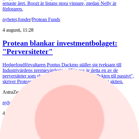
senaste året. Boozt är listans stora vinnare, medan Nelly är
förloraren.
nyheter
,
fonder
/
Protean Funds
4 augusti, 11:28
Protean blankar investmentbolaget:
"Perversiteter"
Hedgefondförvaltaren Pontus Dackmo ställer sig tveksam till
Industrivärdens premievärdering. "För oss är detta en av de
perversiteter som skapas av mekaniska köp och flykten till passivt",
skriver Protean-förvaltaren, som tagit en kort position i aktien.
AstraZeneca
nyheter
/
Astra Zeneca
4 augusti, 10:59
Förvaltaren om Astra-affären: ”Ingen
som är jättetaggad"