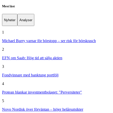
Mest läst
Nyheter
Analyser
1
Michael Burry varnar för börstopp – ser risk för börskrasch
2
EFN om Saab: Hög tid att sälja aktien
3
Fondvinnare med banktung portfölj
4
Protean blankar investmentbolaget: "Perversiteter"
5
Novo Nordisk över förväntan – höjer helårsutsikter