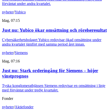
förväntat under andra kvartalet.
nyheter
/
Yubico
Idag, 07:15
Just nu
:
Yubico ökar omsättning och rörelseresultat
Cybersäkerhetsbolaget Yubico redovisar ökad omsättning under
andra kvartalet jämfört med samma period året innan.
nyheter
/
Siemens
Idag, 07:16
Just nu
:
Stark orderingång för Siemens – höjer
vinstprognos
Tyska konglomeratbjässen Siemens redovisar en omsättning i linje
med förväntat under tredje kvartalet.
Fonder
nyheter
/
Aktiefonder