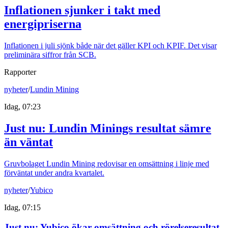
Inflationen sjunker i takt med
energipriserna
Inflationen i juli sjönk både när det gäller KPI och KPIF. Det visar
preliminära siffror från SCB.
Rapporter
nyheter
/
Lundin Mining
Idag, 07:23
Just nu
:
Lundin Minings resultat sämre
än väntat
Gruvbolaget Lundin Mining redovisar en omsättning i linje med
förväntat under andra kvartalet.
nyheter
/
Yubico
Idag, 07:15
Just nu
:
Yubico ökar omsättning och rörelseresultat