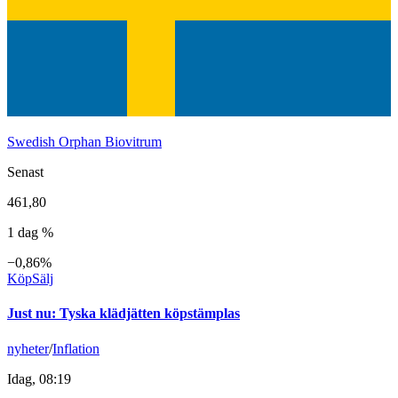
Swedish Orphan Biovitrum
Senast
461,80
1 dag %
−0,86%
Köp
Sälj
Just nu
:
Tyska klädjätten köpstämplas
nyheter
/
Inflation
Idag, 08:19