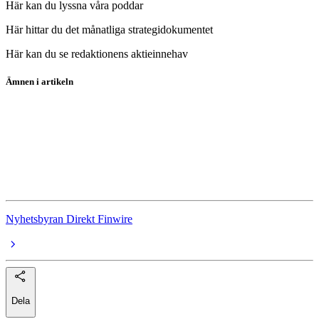
Här kan du lyssna våra poddar
Här hittar du det månatliga strategidokumentet
Här kan du se redaktionens aktieinnehav
Ämnen i artikeln
Surgical Science
Essity
Nordnet
Swedish Orphan Biovitrum
Nyhetsbyran Direkt Finwire
Dela