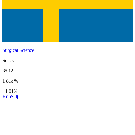
Surgical Science
Senast
35,12
1 dag %
−1,01%
Köp
Sälj