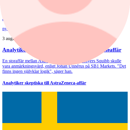
AstraZenecas eventuella jätteaffär mottas negativt av marknaden.
HealthInvest-förvaltaren Ellinor Hult delar sentimentet: ”Ingen som
är jättetaggad”.
nyheter
/
Astra Zeneca
3 augusti, 10:48
Analytikern: Därför sågas AstraZenecas jätteaffär
En storaffär mellan AstraZeneca och Bristol Myers Squibb skulle
vara anmärkningsvärd, enligt Johan Unnérus på SB1 Markets. "Det
finns ingen självklar logik", säger han.
Analytiker skeptiska till AstraZeneca-affär