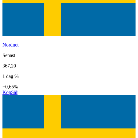
Nordnet
Senast
367,20
1 dag %
−0,65%
Köp
Sälj