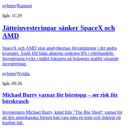
nyheter
/
Rapport
Igår, 11:29
Jätteinvesteringar sänker SpaceX och
AMD
SpaceX och AMD slog analytikernas förväntningar i det andra
kvartalet. Ändå föll båda aktierna omkring 8% i efterhandeln.
Investerarna tycks i stället fokusera på bolagens snabbt växande
investeringar.
nyheter
/
Nvidia
Igår, 09:26
Michael Burry varnar för börstopp – ser risk för
börskrasch
Investeraren Michael Burry, känd från "The Big Short" varnar för
att den amerikanska börsen kan vara nära en topp och riskerar ett
kraftigt fall.