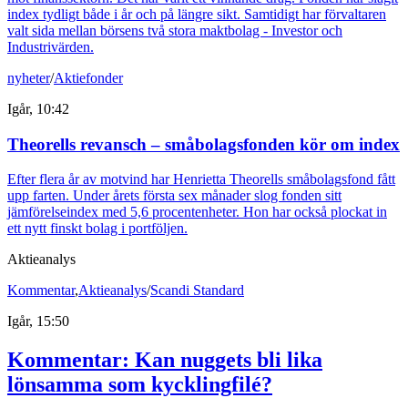
index tydligt både i år och på längre sikt. Samtidigt har förvaltaren
valt sida mellan börsens två stora maktbolag - Investor och
Industrivärden.
nyheter
/
Aktiefonder
Igår, 10:42
Theorells revansch – småbolagsfonden kör om index
Efter flera år av motvind har Henrietta Theorells småbolagsfond fått
upp farten. Under årets första sex månader slog fonden sitt
jämförelseindex med 5,6 procentenheter. Hon har också plockat in
ett nytt finskt bolag i portföljen.
Aktieanalys
Kommentar
,
Aktieanalys
/
Scandi Standard
Igår, 15:50
Kommentar: Kan nuggets bli lika
lönsamma som kycklingfilé?