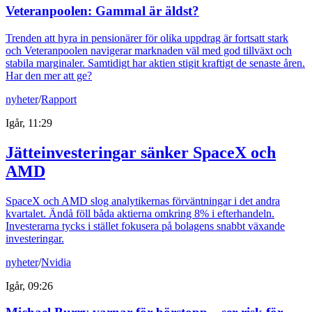
Veteranpoolen: Gammal är äldst?
Trenden att hyra in pensionärer för olika uppdrag är fortsatt stark
och Veteranpoolen navigerar marknaden väl med god tillväxt och
stabila marginaler. Samtidigt har aktien stigit kraftigt de senaste åren.
Har den mer att ge?
nyheter
/
Rapport
Igår, 11:29
Jätteinvesteringar sänker SpaceX och
AMD
SpaceX och AMD slog analytikernas förväntningar i det andra
kvartalet. Ändå föll båda aktierna omkring 8% i efterhandeln.
Investerarna tycks i stället fokusera på bolagens snabbt växande
investeringar.
nyheter
/
Nvidia
Igår, 09:26