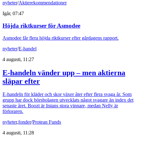
nyheter
/
Aktierekommendationer
Igår, 07:47
Höjda riktkurser för Asmodee
Asmodee får flera höjda riktkurser efter gårdagens rapport.
nyheter
/
E-handel
4 augusti, 11:27
E-handeln vänder upp – men aktierna
släpar efter
E-handeln för kläder och skor växer åter efter flera svaga år. Som
grupp har dock börsbolagen utvecklats något svagare än index det
senaste året. Boozt är listans stora vinnare, medan Nelly är
förloraren.
nyheter
,
fonder
/
Protean Funds
4 augusti, 11:28