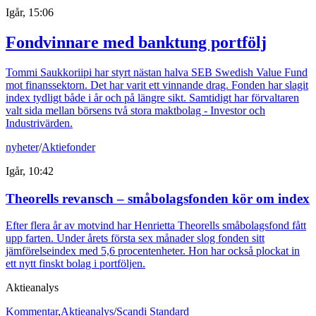
Igår, 15:06
Fondvinnare med banktung portfölj
Tommi Saukkoriipi har styrt nästan halva SEB Swedish Value Fund
mot finanssektorn. Det har varit ett vinnande drag. Fonden har slagit
index tydligt både i år och på längre sikt. Samtidigt har förvaltaren
valt sida mellan börsens två stora maktbolag - Investor och
Industrivärden.
nyheter
/
Aktiefonder
Igår, 10:42
Theorells revansch – småbolagsfonden kör om index
Efter flera år av motvind har Henrietta Theorells småbolagsfond fått
upp farten. Under årets första sex månader slog fonden sitt
jämförelseindex med 5,6 procentenheter. Hon har också plockat in
ett nytt finskt bolag i portföljen.
Aktieanalys
Kommentar
,
Aktieanalys
/
Scandi Standard