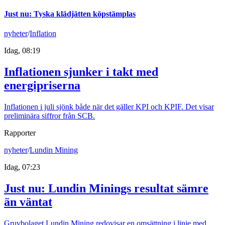
Just nu
:
Tyska klädjätten köpstämplas
nyheter
/
Inflation
Idag, 08:19
Inflationen sjunker i takt med
energipriserna
Inflationen i juli sjönk både när det gäller KPI och KPIF. Det visar
preliminära siffror från SCB.
Rapporter
nyheter
/
Lundin Mining
Idag, 07:23
Just nu
:
Lundin Minings resultat sämre
än väntat
Gruvbolaget Lundin Mining redovisar en omsättning i linje med