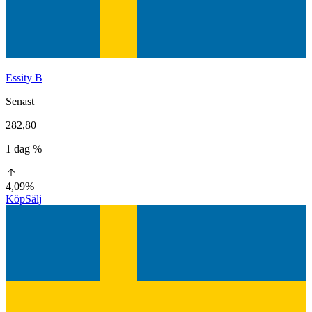
Essity B
Senast
282,80
1 dag %
4,09%
Köp
Sälj