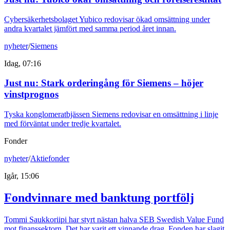
Cybersäkerhetsbolaget Yubico redovisar ökad omsättning under
andra kvartalet jämfört med samma period året innan.
nyheter
/
Siemens
Idag, 07:16
Just nu
:
Stark orderingång för Siemens – höjer
vinstprognos
Tyska konglomeratbjässen Siemens redovisar en omsättning i linje
med förväntat under tredje kvartalet.
Fonder
nyheter
/
Aktiefonder
Igår, 15:06
Fondvinnare med banktung portfölj
Tommi Saukkoriipi har styrt nästan halva SEB Swedish Value Fund
mot finanssektorn. Det har varit ett vinnande drag. Fonden har slagit