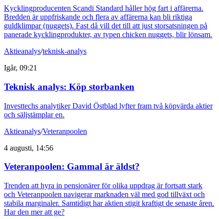
Kycklingproducenten Scandi Standard håller hög fart i affärerna.
Bredden är uppfriskande och flera av affärerna kan bli riktiga
guldklimpar (nuggets). Fast då vill det till att just storsatsningen på
panerade kycklingprodukter, av typen chicken nuggets, blir lönsam.
Aktieanalys
/
teknisk-analys
Igår, 09:21
Teknisk analys: Köp storbanken
Investtechs analytiker David Östblad lyfter fram två köpvärda aktier
och säljstämplar en.
Aktieanalys
/
Veteranpoolen
4 augusti, 14:56
Veteranpoolen: Gammal är äldst?
Trenden att hyra in pensionärer för olika uppdrag är fortsatt stark
och Veteranpoolen navigerar marknaden väl med god tillväxt och
stabila marginaler. Samtidigt har aktien stigit kraftigt de senaste åren.
Har den mer att ge?