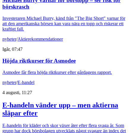
Michael Burry varnar för börstopp – ser risk för
börskrasch
Investeraren Michael Burry, känd från "The Big Short" varnar för
att den amerikanska börsen kan vara nära en topp och riskerar ett
kraftigt fall.
nyheter
/
Aktierekommendationer
Igår, 07:47
Höjda riktkurser för Asmodee
Asmodee får flera höjda riktkurser efter gårdagens rapport.
nyheter
/
E-handel
4 augusti, 11:27
E-handeln vänder upp – men aktierna
släpar efter
E-handeln för kläder och skor växer åter efter flera svaga år. Som
grupp har dock börsbolagen utvecklats något svagare än index det