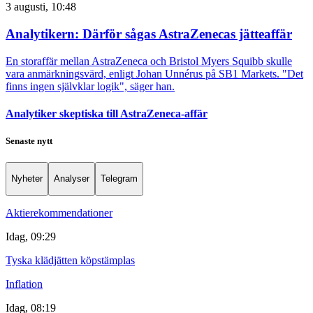
3 augusti, 10:48
Analytikern: Därför sågas AstraZenecas jätteaffär
En storaffär mellan AstraZeneca och Bristol Myers Squibb skulle
vara anmärkningsvärd, enligt Johan Unnérus på SB1 Markets. "Det
finns ingen självklar logik", säger han.
Analytiker skeptiska till AstraZeneca-affär
Senaste nytt
Nyheter
Analyser
Telegram
Aktierekommendationer
Idag, 09:29
Tyska klädjätten köpstämplas
Inflation
Idag, 08:19