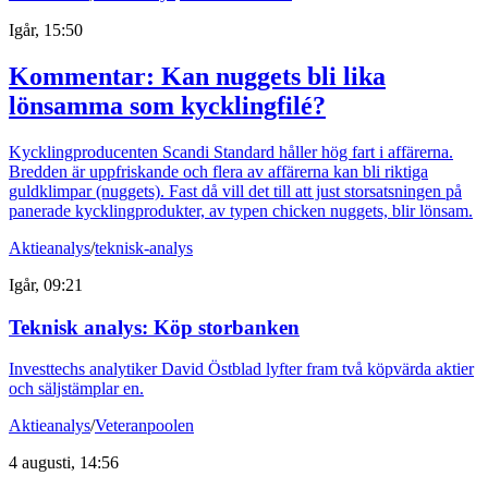
Igår, 15:50
Kommentar: Kan nuggets bli lika
lönsamma som kycklingfilé?
Kycklingproducenten Scandi Standard håller hög fart i affärerna.
Bredden är uppfriskande och flera av affärerna kan bli riktiga
guldklimpar (nuggets). Fast då vill det till att just storsatsningen på
panerade kycklingprodukter, av typen chicken nuggets, blir lönsam.
Aktieanalys
/
teknisk-analys
Igår, 09:21
Teknisk analys: Köp storbanken
Investtechs analytiker David Östblad lyfter fram två köpvärda aktier
och säljstämplar en.
Aktieanalys
/
Veteranpoolen
4 augusti, 14:56