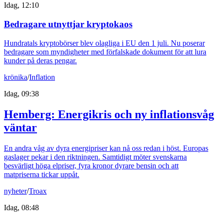
Idag, 12:10
Bedragare utnyttjar kryptokaos
Hundratals kryptobörser blev olagliga i EU den 1 juli. Nu poserar
bedragare som myndigheter med förfalskade dokument för att lura
kunder på deras pengar.
krönika
/
Inflation
Idag, 09:38
Hemberg: Energikris och ny inflationsvåg
väntar
En andra våg av dyra energipriser kan nå oss redan i höst. Europas
gaslager pekar i den riktningen. Samtidigt möter svenskarna
besvärligt höga elpriser, fyra kronor dyrare bensin och att
matpriserna tickar uppåt.
nyheter
/
Troax
Idag, 08:48