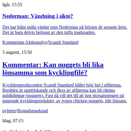
Igår, 15:55
Nederman: Vändning i sikte?
Det har blåst snåla vindar runt Nederman på börsen de senaste åren.
Det är bara delvis befogat av den tuffa marknaden.
Kommentar
,
Aktieanalys
/
Scandi Standard
5 augusti, 15:50
Kommentar: Kan nuggets bli lika
lönsamma som kycklingfilé?
Kycklingproducenten Scandi Standard håller hög fart i affärerna.
Bredden är uppfriskande och flera av affärerna kan bli riktiga
guldklimpar (nuggets). Fast då vill det till att just storsatsningen på
panerade kycklingprodukter, av typen chicken nuggets, blir lönsam.
nyheter
/
Bostadsmarknad
Idag, 07:15