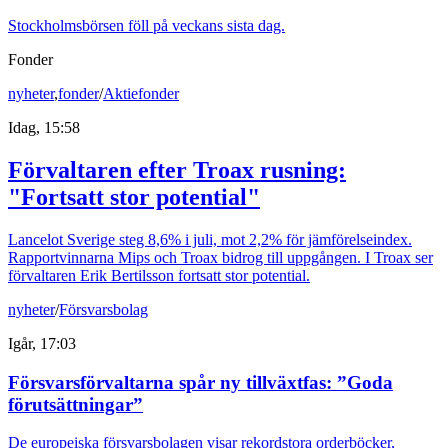
Stockholmsbörsen föll på veckans sista dag.
Fonder
nyheter
,
fonder
/
Aktiefonder
Idag, 15:58
Förvaltaren efter Troax rusning:
"Fortsatt stor potential"
Lancelot Sverige steg 8,6% i juli, mot 2,2% för jämförelseindex.
Rapportvinnarna Mips och Troax bidrog till uppgången. I Troax ser
förvaltaren Erik Bertilsson fortsatt stor potential.
nyheter
/
Försvarsbolag
Igår, 17:03
Försvarsförvaltarna spår ny tillväxtfas: ”Goda
förutsättningar”
De europeiska försvarsbolagen visar rekordstora orderböcker,