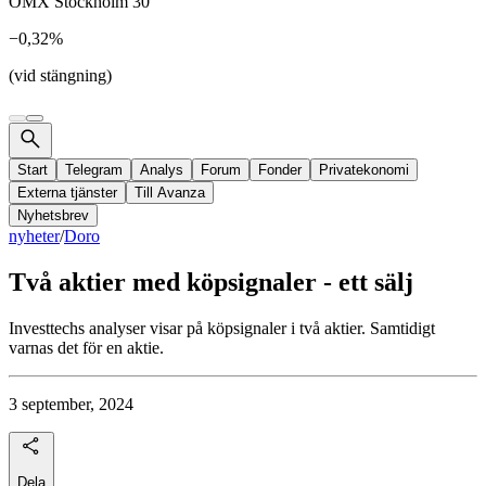
OMX Stockholm 30
−0,32%
(vid stängning)
Start
Telegram
Analys
Forum
Fonder
Privatekonomi
Externa tjänster
Till Avanza
Nyhetsbrev
nyheter
/
Doro
Två aktier med köpsignaler - ett sälj
Investtechs analyser visar på köpsignaler i två aktier. Samtidigt
varnas det för en aktie.
3 september, 2024
Dela