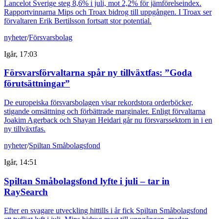
Lancelot Sverige steg 8,6% i juli, mot 2,2% för jämförelseindex.
Rapportvinnarna Mips och Troax bidrog till uppgången. I Troax ser
förvaltaren Erik Bertilsson fortsatt stor potential.
nyheter
/
Försvarsbolag
Igår, 17:03
Försvarsförvaltarna spår ny tillväxtfas: ”Goda
förutsättningar”
De europeiska försvarsbolagen visar rekordstora orderböcker,
stigande omsättning och förbättrade marginaler. Enligt förvaltarna
Joakim Agerback och Shayan Heidari går nu försvarssektorn in i en
ny tillväxtfas.
nyheter
/
Spiltan Småbolagsfond
Igår, 14:51
Spiltan Småbolagsfond lyfte i juli – tar in
RaySearch
Efter en svagare utveckling hittills i år fick Spiltan Småbolagsfond