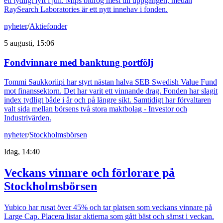
ett tydligt lyft i juli. Mips bidrog mest till uppgången, medan
RaySearch Laboratories är ett nytt innehav i fonden.
nyheter
/
Aktiefonder
5 augusti, 15:06
Fondvinnare med banktung portfölj
Tommi Saukkoriipi har styrt nästan halva SEB Swedish Value Fund
mot finanssektorn. Det har varit ett vinnande drag. Fonden har slagit
index tydligt både i år och på längre sikt. Samtidigt har förvaltaren
valt sida mellan börsens två stora maktbolag - Investor och
Industrivärden.
nyheter
/
Stockholmsbörsen
Idag, 14:40
Veckans vinnare och förlorare på
Stockholmsbörsen
Yubico har rusat över 45% och tar platsen som veckans vinnare på
Large Cap. Placera listar aktierna som gått bäst och sämst i veckan.