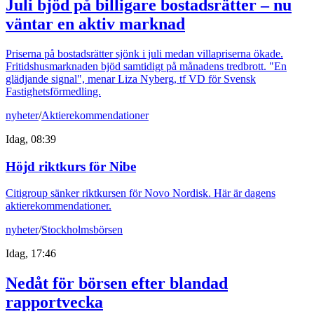
Juli bjöd på billigare bostadsrätter – nu
väntar en aktiv marknad
Priserna på bostadsrätter sjönk i juli medan villapriserna ökade.
Fritidshusmarknaden bjöd samtidigt på månadens tredbrott. "En
glädjande signal", menar Liza Nyberg, tf VD för Svensk
Fastighetsförmedling.
nyheter
/
Aktierekommendationer
Idag, 08:39
Höjd riktkurs för Nibe
Citigroup sänker riktkursen för Novo Nordisk. Här är dagens
aktierekommendationer.
nyheter
/
Stockholmsbörsen
Idag, 17:46
Nedåt för börsen efter blandad
rapportvecka