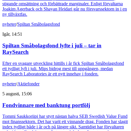
stigande omsättning och förbättrade marginaler. Enligt förvaltarna
Joakim Agerback och Shayan Heidari går nu försvarssektorn in i en
ny tillväxtfas.
nyheter
/
Spiltan Småbolagsfond
Igår, 14:51
Spiltan Småbolagsfond lyfte i juli – tar in
RaySearch
Efter en svagare utveckling hittills i år fick Spiltan Småbolagsfond
ett tydligt lyft i juli. Mips bidrog mest till uppgången, medan
RaySearch Laboratories är ett nytt innehav i fonden.
nyheter
/
Aktiefonder
5 augusti, 15:06
Fondvinnare med banktung portfölj
Tommi Saukkoriipi har styrt nästan halva SEB Swedish Value Fund
mot finanssektorn. Det har varit ett vinnande drag. Fonden har slagit
index tydligt både i år och på längre sikt. Samtidigt har förvaltaren