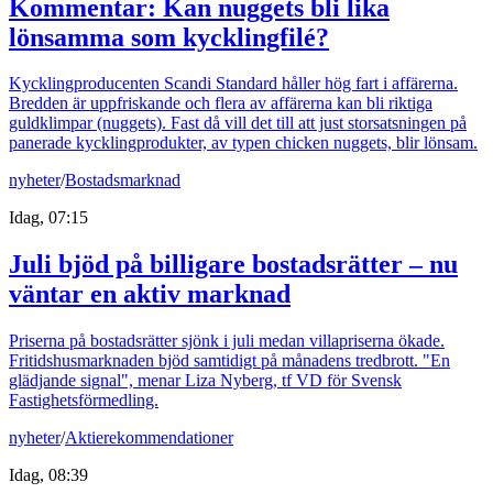
Kommentar: Kan nuggets bli lika
lönsamma som kycklingfilé?
Kycklingproducenten Scandi Standard håller hög fart i affärerna.
Bredden är uppfriskande och flera av affärerna kan bli riktiga
guldklimpar (nuggets). Fast då vill det till att just storsatsningen på
panerade kycklingprodukter, av typen chicken nuggets, blir lönsam.
nyheter
/
Bostadsmarknad
Idag, 07:15
Juli bjöd på billigare bostadsrätter – nu
väntar en aktiv marknad
Priserna på bostadsrätter sjönk i juli medan villapriserna ökade.
Fritidshusmarknaden bjöd samtidigt på månadens tredbrott. "En
glädjande signal", menar Liza Nyberg, tf VD för Svensk
Fastighetsförmedling.
nyheter
/
Aktierekommendationer
Idag, 08:39