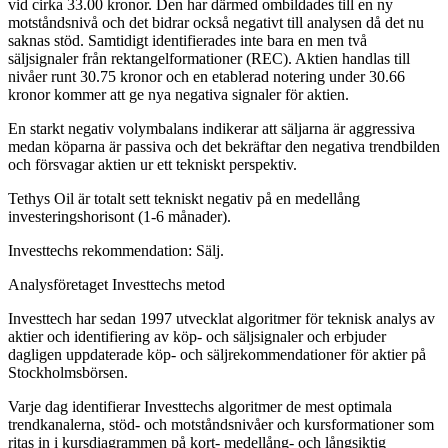
vid cirka 33.00 kronor. Den har därmed ombildades till en ny
motståndsnivå och det bidrar också negativt till analysen då det nu
saknas stöd. Samtidigt identifierades inte bara en men två
säljsignaler från rektangelformationer (REC). Aktien handlas till
nivåer runt 30.75 kronor och en etablerad notering under 30.66
kronor kommer att ge nya negativa signaler för aktien.
En starkt negativ volymbalans indikerar att säljarna är aggressiva
medan köparna är passiva och det bekräftar den negativa trendbilden
och försvagar aktien ur ett tekniskt perspektiv.
Tethys Oil är totalt sett tekniskt negativ på en medellång
investeringshorisont (1-6 månader).
Investtechs rekommendation: Sälj.
Analysföretaget Investtechs metod
Investtech har sedan 1997 utvecklat algoritmer för teknisk analys av
aktier och identifiering av köp- och säljsignaler och erbjuder
dagligen uppdaterade köp- och säljrekommendationer för aktier på
Stockholmsbörsen.
Varje dag identifierar Investtechs algoritmer de mest optimala
trendkanalerna, stöd- och motståndsnivåer och kursformationer som
ritas in i kursdiagrammen på kort- medellång- och långsiktig