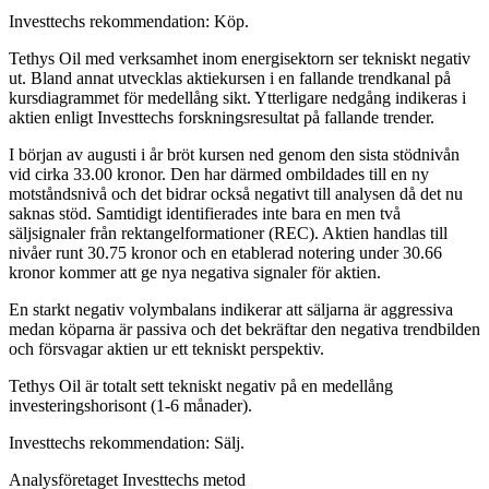
Investtechs rekommendation: Köp.
Tethys Oil med verksamhet inom energisektorn ser tekniskt negativ
ut. Bland annat utvecklas aktiekursen i en fallande trendkanal på
kursdiagrammet för medellång sikt. Ytterligare nedgång indikeras i
aktien enligt Investtechs forskningsresultat på fallande trender.
I början av augusti i år bröt kursen ned genom den sista stödnivån
vid cirka 33.00 kronor. Den har därmed ombildades till en ny
motståndsnivå och det bidrar också negativt till analysen då det nu
saknas stöd. Samtidigt identifierades inte bara en men två
säljsignaler från rektangelformationer (REC). Aktien handlas till
nivåer runt 30.75 kronor och en etablerad notering under 30.66
kronor kommer att ge nya negativa signaler för aktien.
En starkt negativ volymbalans indikerar att säljarna är aggressiva
medan köparna är passiva och det bekräftar den negativa trendbilden
och försvagar aktien ur ett tekniskt perspektiv.
Tethys Oil är totalt sett tekniskt negativ på en medellång
investeringshorisont (1-6 månader).
Investtechs rekommendation: Sälj.
Analysföretaget Investtechs metod