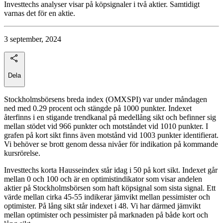
Investtechs analyser visar på köpsignaler i två aktier. Samtidigt
varnas det för en aktie.
3 september, 2024
Dela
Stockholmsbörsens breda index (OMXSPI) var under måndagen
ned med 0.29 procent och stängde på 1000 punkter. Indexet
återfinns i en stigande trendkanal på medellång sikt och befinner sig
mellan stödet vid 966 punkter och motståndet vid 1010 punkter. I
grafen på kort sikt finns även motstånd vid 1003 punkter identifierat.
Vi behöver se brott genom dessa nivåer för indikation på kommande
kursrörelse.
Investtechs korta Hausseindex står idag i 50 på kort sikt. Indexet går
mellan 0 och 100 och är en optimistindikator som visar andelen
aktier på Stockholmsbörsen som haft köpsignal som sista signal. Ett
värde mellan cirka 45-55 indikerar jämvikt mellan pessimister och
optimister. På lång sikt står indexet i 48. Vi har därmed jämvikt
mellan optimister och pessimister på marknaden på både kort och