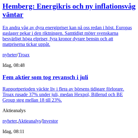
Hemberg: Energikris och ny inflationsvåg
väntar
En andra våg av dyra energipriser kan nå oss redan i höst. Europas
gaslager pekar i den riktningen. Samtidigt möter svenskarna
besvärligt höga elpriser, fyra kronor dyrare bensin och att
matpriserna tickar uppåt.
nyheter
/
Troax
Idag, 08:48
Fem aktier som tog revansch i juli
Rapportperioden väckte liv i flera av börsens tidigare förlorare.
Troax rusade 37% under juli, medan Hexpol, Billerud och BE
Group steg mellan 18 till 23%.
Aktieanalys
nyheter
,
Aktieanalys
/
Investor
Idag, 08:11