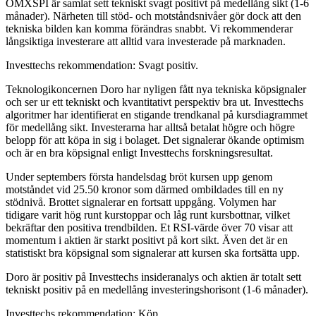
OMXSPI är samlat sett tekniskt svagt positivt på medellång sikt (1-6
månader). Närheten till stöd- och motståndsnivåer gör dock att den
tekniska bilden kan komma förändras snabbt. Vi rekommenderar
långsiktiga investerare att alltid vara investerade på marknaden.
Investtechs rekommendation: Svagt positiv.
Teknologikoncernen Doro har nyligen fått nya tekniska köpsignaler
och ser ur ett tekniskt och kvantitativt perspektiv bra ut. Investtechs
algoritmer har identifierat en stigande trendkanal på kursdiagrammet
för medellång sikt. Investerarna har alltså betalat högre och högre
belopp för att köpa in sig i bolaget. Det signalerar ökande optimism
och är en bra köpsignal enligt Investtechs forskningsresultat.
Under septembers första handelsdag bröt kursen upp genom
motståndet vid 25.50 kronor som därmed ombildades till en ny
stödnivå. Brottet signalerar en fortsatt uppgång. Volymen har
tidigare varit hög runt kurstoppar och låg runt kursbottnar, vilket
bekräftar den positiva trendbilden. Et RSI-värde över 70 visar att
momentum i aktien är starkt positivt på kort sikt. Även det är en
statistiskt bra köpsignal som signalerar att kursen ska fortsätta upp.
Doro är positiv på Investtechs insideranalys och aktien är totalt sett
tekniskt positiv på en medellång investeringshorisont (1-6 månader).
Investtechs rekommendation: Köp.