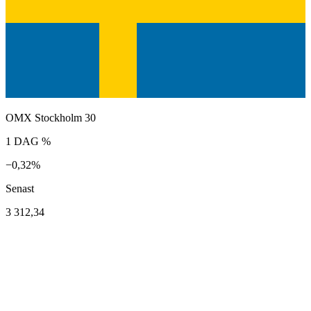
OMX Stockholm 30
1 DAG %
−0,32%
Senast
3 312,34