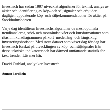
Investtech har sedan 1997 utvecklat algoritmer för teknisk analys av
aktier och identifiering av köp- och säljsignaler och erbjuder
dagligen uppdaterade köp- och säljrekommendationer för aktier på
Stockholmsbörsen.
Varje dag identifierar Investtechs algoritmer de mest optimala
trendkanalerna, stöd- och motståndsnivåer och kursformationer som
ritas in i kursdiagrammen på kort- medellång- och långsiktig
investeringshorisont. Med stora dataset som växer dag för dag har
Investtech forskat på utvecklingen av köp- och säljsignaler från
dessa tekniska indikatorer och har därmed omfattande statistik för
t.ex. trender. Läs mer här.
David Östblad, analytiker Investtech
Ämnen i artikeln
Doro
Academedia
Tethys Oil