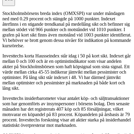
Stockholmsbörsens breda index (OMXSPI) var under måndagen
ned med 0.29 procent och stängde på 1000 punkter. Indexet
återfinns i en stigande trendkanal på medellång sikt och befinner sig
mellan stödet vid 966 punkter och motståndet vid 1010 punkter. I
grafen på kort sikt finns även motstånd vid 1003 punkter identifierat.
Vi behöver se brott genom dessa nivåer för indikation på kommande
kursrörelse.
Investtechs korta Hausseindex står idag i 50 på kort sikt. Indexet går
mellan 0 och 100 och är en optimistindikator som visar andelen
aktier på Stockholmsbörsen som haft köpsignal som sista signal. Ett
värde mellan cirka 45-55 indikerar jämvikt mellan pessimister och
optimister. På lång sikt står indexet i 48. Vi har därmed jämvikt
mellan optimister och pessimister på marknaden på både kort och
lång sikt.
Investtechs insiderbarometer visar antalet köp- och säljtransaktioner
som har genomförts av insynspersoner i börsens bolag. Den senaste
månaden har det registrerats 407 köp och 85 försäljningar, vilket
motsvarar en köpandel på 83 procent. Köpandelen på årsbasis är 79
procent. Investtechs forskning visar att aktier starka på insiderhandel
statistiskt överpresterar mot marknaden.