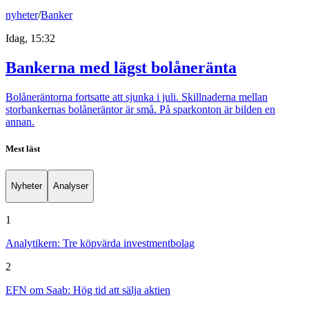
nyheter
/
Banker
Idag, 15:32
Bankerna med lägst bolåneränta
Bolåneräntorna fortsatte att sjunka i juli. Skillnaderna mellan
storbankernas bolåneräntor är små. På sparkonton är bilden en
annan.
Mest läst
Nyheter
Analyser
1
Analytikern: Tre köpvärda investmentbolag
2
EFN om Saab: Hög tid att sälja aktien