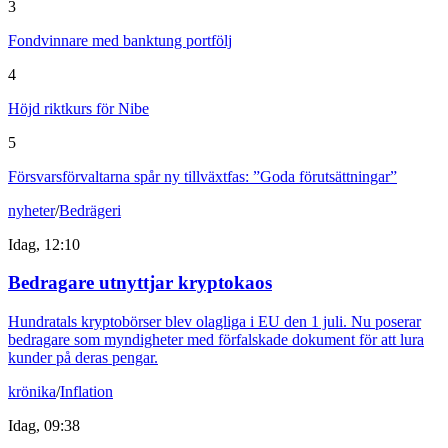
3
Fondvinnare med banktung portfölj
4
Höjd riktkurs för Nibe
5
Försvarsförvaltarna spår ny tillväxtfas: ”Goda förutsättningar”
nyheter
/
Bedrägeri
Idag, 12:10
Bedragare utnyttjar kryptokaos
Hundratals kryptobörser blev olagliga i EU den 1 juli. Nu poserar
bedragare som myndigheter med förfalskade dokument för att lura
kunder på deras pengar.
krönika
/
Inflation
Idag, 09:38