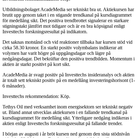
Utbildningsbolaget AcadeMedia ser tekniskt bra ut. Aktiekursen har
brutit upp genom taket i en stigande trendkanal på kursdiagrammet
för medellång sikt. Det positiva trendbrottet signalerar en starkare
stigningstakt jämfört mot tidigare och är en bra köpsignal enligt
Investtechs forskningsresultat på indikatorn.
Det saknas motstånd och vid reaktioner tillbaka har kursen stöd vid
cirka 58.30 kronor. En starkt positiv volymbalans indikerar att
volymen har varit högre på uppgångsdagar och lägre på
nedgångsdagar. Det bekräftar den positiva trendbilden. Momentum i
aktien är starkt positivt på kort sikt.
AcadeMedia är svagt positiv på Investtechs insideranalys och aktien
är totalt sett tekniskt positiv på en medellång investeringshorisont (1-
6 månader).
Investtechs rekommendation: Köp.
Tethys Oil med verksamhet inom energisektorn ser tekniskt negativ
ut. Bland annat utvecklas aktiekursen i en fallande trendkanal på
kursdiagrammet för medellång sikt. Ytterligare nedgång indikeras i
aktien enligt Investtechs forskningsresultat på fallande trender.
I början av augusti i år bröt kursen ned genom den sista stödnivån