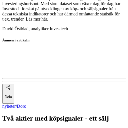
investeringshorisont. Med stora dataset som växer dag för dag har
Investtech forskat på utvecklingen av köp- och säljsignaler från
dessa tekniska indikatorer och har därmed omfattande statistik för
t.ex. trender. Läs mer här.
David Östblad, analytiker Investtech
Ämnen i artikeln
Doro
Academedia
Tethys Oil
Dela
nyheter
/
Doro
Två aktier med köpsignaler - ett sälj