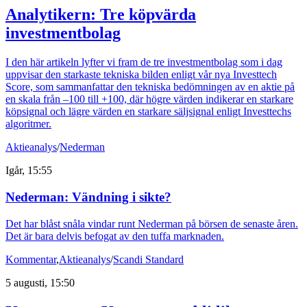
Analytikern: Tre köpvärda
investmentbolag
I den här artikeln lyfter vi fram de tre investmentbolag som i dag
uppvisar den starkaste tekniska bilden enligt vår nya Investtech
Score, som sammanfattar den tekniska bedömningen av en aktie på
en skala från –100 till +100, där högre värden indikerar en starkare
köpsignal och lägre värden en starkare säljsignal enligt Investtechs
algoritmer.
Aktieanalys
/
Nederman
Igår, 15:55
Nederman: Vändning i sikte?
Det har blåst snåla vindar runt Nederman på börsen de senaste åren.
Det är bara delvis befogat av den tuffa marknaden.
Kommentar
,
Aktieanalys
/
Scandi Standard
5 augusti, 15:50