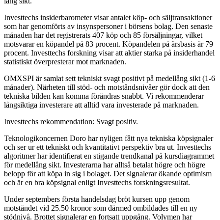
lång sikt.
Investtechs insiderbarometer visar antalet köp- och säljtransaktioner
som har genomförts av insynspersoner i börsens bolag. Den senaste
månaden har det registrerats 407 köp och 85 försäljningar, vilket
motsvarar en köpandel på 83 procent. Köpandelen på årsbasis är 79
procent. Investtechs forskning visar att aktier starka på insiderhandel
statistiskt överpresterar mot marknaden.
OMXSPI är samlat sett tekniskt svagt positivt på medellång sikt (1-6
månader). Närheten till stöd- och motståndsnivåer gör dock att den
tekniska bilden kan komma förändras snabbt. Vi rekommenderar
långsiktiga investerare att alltid vara investerade på marknaden.
Investtechs rekommendation: Svagt positiv.
Teknologikoncernen Doro har nyligen fått nya tekniska köpsignaler
och ser ur ett tekniskt och kvantitativt perspektiv bra ut. Investtechs
algoritmer har identifierat en stigande trendkanal på kursdiagrammet
för medellång sikt. Investerarna har alltså betalat högre och högre
belopp för att köpa in sig i bolaget. Det signalerar ökande optimism
och är en bra köpsignal enligt Investtechs forskningsresultat.
Under septembers första handelsdag bröt kursen upp genom
motståndet vid 25.50 kronor som därmed ombildades till en ny
stödnivå. Brottet signalerar en fortsatt uppgång. Volymen har