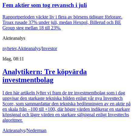
Fem aktier som tog revansch i juli
Rapportperioden väckte liv i flera av börsens tidigare förlorare.
Troax rusade 37% under juli, medan Hexpol, Billerud och BE
Group steg mellan 18 till 23%.
Aktieanalys
nyheter
,
Aktieanalys
/
Investor
Idag, 08:11
Analytikern: Tre köpvärda
investmentbolag
I den här artikeln lyfter vi fram de tre investmentbolag som i dag
uppvisar den starkaste tekniska bilden enligt vår nya Investtech
Score, som sammanfattar den tekniska bedömningen av en aktie på
en skala från –100 till +100, där högre värden indikerar en starkare
köpsignal och lägre värden en starkare säljsignal enligt Investtechs
algoritmer.
Aktieanalys
/
Nederman