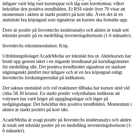
tidigare varit hög runt kurstoppar och låg runt kursbottnar, vilket
bekräftar den positiva trendbilden. Et RSI-värde över 70 visar att
momentum i aktien är starkt positivt på kort sikt. Även det är en
statistiskt bra köpsignal som signalerar att kursen ska fortsätta upp.
Doro är positiv på Investtechs insideranalys och aktien är totalt sett
tekniskt positiv på en medellång investeringshorisont (1-6 månader).
Investtechs rekommendation: Köp.
Utbildningsbolaget AcadeMedia ser tekniskt bra ut. Aktiekursen har
brutit upp genom taket i en stigande trendkanal på kursdiagrammet
för medellång sikt. Det positiva trendbrottet signalerar en starkare
stigningstakt jämfört mot tidigare och är en bra köpsignal enligt
Investtechs forskningsresultat på indikatorn.
Det saknas motstånd och vid reaktioner tillbaka har kursen stöd vid
cirka 58.30 kronor. En starkt positiv volymbalans indikerar att
volymen har varit högre på uppgångsdagar och lägre på
nedgångsdagar. Det bekräftar den positiva trendbilden. Momentum i
aktien är starkt positivt på kort sikt.
AcadeMedia är svagt positiv på Investtechs insideranalys och aktien
är totalt sett tekniskt positiv på en medellång investeringshorisont (1-
6 månader).