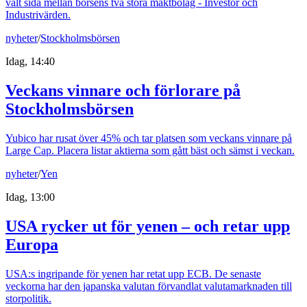
valt sida mellan börsens två stora maktbolag - Investor och
Industrivärden.
nyheter
/
Stockholmsbörsen
Idag, 14:40
Veckans vinnare och förlorare på
Stockholmsbörsen
Yubico har rusat över 45% och tar platsen som veckans vinnare på
Large Cap. Placera listar aktierna som gått bäst och sämst i veckan.
nyheter
/
Yen
Idag, 13:00
USA rycker ut för yenen – och retar upp
Europa
USA:s ingripande för yenen har retat upp ECB. De senaste
veckorna har den japanska valutan förvandlat valutamarknaden till
storpolitik.