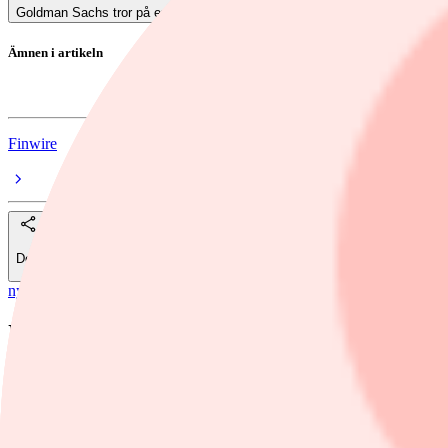
Goldman Sachs tror på europeiska aktier – skruvar upp prognoserna
Ämnen i artikeln
europa
Finwire
Dela
nyheter
/
europa
UBS förutspår nytt uppsving för europeisk
UBS ser en återgång till vinsttillväxt i Europa nästa år och sätter rik
Foto: AP Photo/Michael Probst