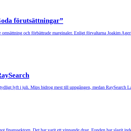
Goda förutsättningar”
 omsättning och förbättrade marginaler. Enligt förvaltarna Joakim Agerb
 RaySearch
t tydligt lyft i juli. Mips bidrog mest till uppgången, medan RaySearch La
inanssektorn. Det har varit ett vinnande drag. Fonden har slagit index t