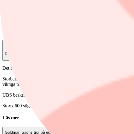
Finwire
12 november, 2025
Dela
Det framgår av en ny analys som Investing har tagit del av. Banken räk
Storbankens strateger spår att vinsten per aktie ökar med 7 procent nä
viktiga tillväxtfaktorer, liksom styrka i banksektorn.
UBS beskriver 2026 som en vändpunkt för europeiska aktier och ser stö
Stoxx 600 stiger idag 0,7 procent till 584,3.
Läs mer
Goldman Sachs tror på europeiska aktier – skruvar upp prognoserna