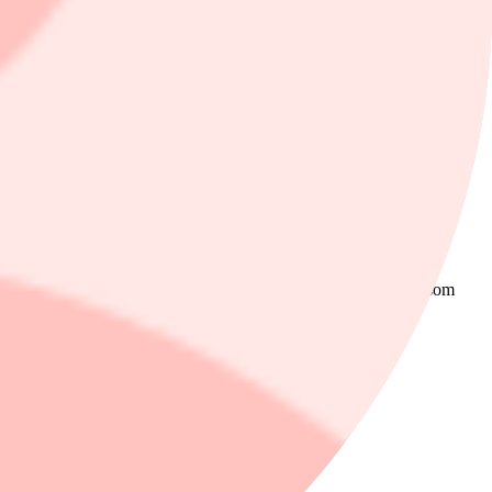
xt.
yfter investeringar i elnät, förnybar energi och elektrifiering som
llning.