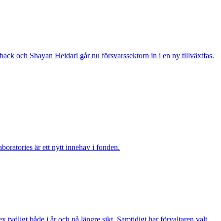
ack och Shayan Heidari går nu försvarssektorn in i en ny tillväxtfas.
boratories är ett nytt innehav i fonden.
ydligt både i år och på längre sikt. Samtidigt har förvaltaren valt