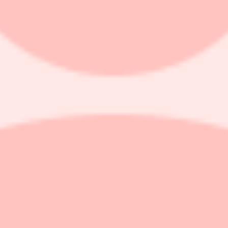
nar med viss värderingsuppgång först och därefter resultatdriven tillvä
sta år, något som dock ligger under konsensus på 10-11 procent. Banken l
rst potential i sektorer som verkstad, finans, telekom och energiomstä