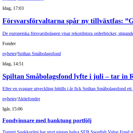
Idag, 17:03
Försvarsförvaltarna spår ny tillväxtfas: ”
De europeiska försvarsbolagen visar rekordstora orderböcker, stigande
Fonder
nyheter
/
Spiltan Småbolagsfond
Idag, 14:51
Spiltan Småbolagsfond lyfte i juli – tar in
Efter en svagare utveckling hittills i år fick Spiltan Småbolagsfond et
nyheter
/
Aktiefonder
Igår, 15:06
Fondvinnare med banktung portfölj
Tommi Saukkoriipi har styrt nästan halva SEB Swedish Value Fund mot f