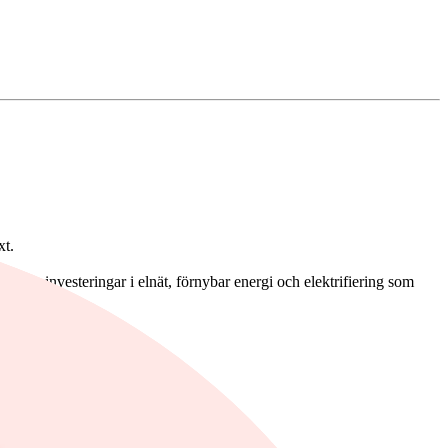
xt.
yfter investeringar i elnät, förnybar energi och elektrifiering som
llning.