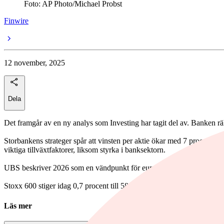
Foto: AP Photo/Michael Probst
Finwire
12 november, 2025
Dela
Det framgår av en ny analys som Investing har tagit del av. Banken räk
Storbankens strateger spår att vinsten per aktie ökar med 7 procent nä
viktiga tillväxtfaktorer, liksom styrka i banksektorn.
UBS beskriver 2026 som en vändpunkt för europeiska aktier och ser stö
Stoxx 600 stiger idag 0,7 procent till 584,3.
Läs mer