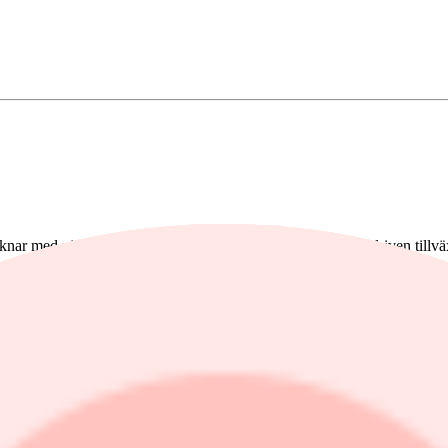
nar med viss värderingsuppgång först och därefter resultatdriven tillvä
sta år, något som dock ligger under konsensus på 10-11 procent. Banken l
rst potential i sektorer som verkstad, finans, telekom och energiomstä