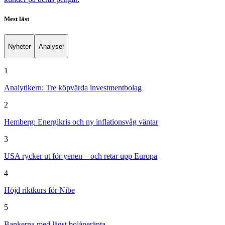
Mest läst
Nyheter
Analyser
1
Analytikern: Tre köpvärda investmentbolag
2
Hemberg: Energikris och ny inflationsvåg väntar
3
USA rycker ut för yenen – och retar upp Europa
4
Höjd riktkurs för Nibe
5
Bankerna med lägst bolåneränta