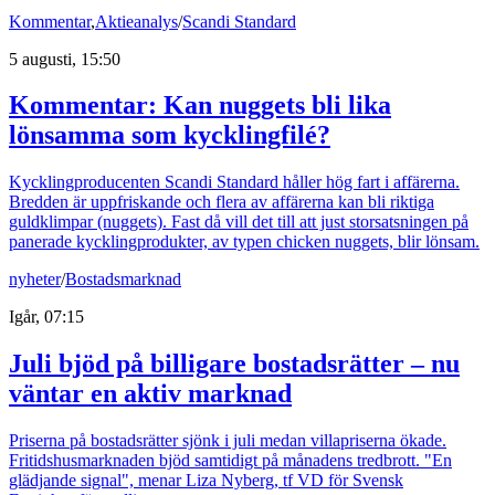
Kommentar
,
Aktieanalys
/
Scandi Standard
5 augusti, 15:50
Kommentar: Kan nuggets bli lika
lönsamma som kycklingfilé?
Kycklingproducenten Scandi Standard håller hög fart i affärerna.
Bredden är uppfriskande och flera av affärerna kan bli riktiga
guldklimpar (nuggets). Fast då vill det till att just storsatsningen på
panerade kycklingprodukter, av typen chicken nuggets, blir lönsam.
nyheter
/
Bostadsmarknad
Igår, 07:15
Juli bjöd på billigare bostadsrätter – nu
väntar en aktiv marknad
Priserna på bostadsrätter sjönk i juli medan villapriserna ökade.
Fritidshusmarknaden bjöd samtidigt på månadens tredbrott. "En
glädjande signal", menar Liza Nyberg, tf VD för Svensk