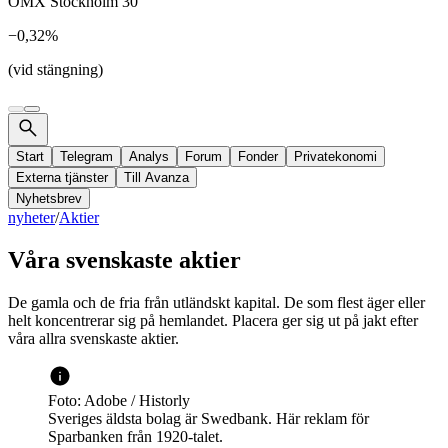
OMX Stockholm 30
−0,32%
(vid stängning)
Start
Telegram
Analys
Forum
Fonder
Privatekonomi
Externa tjänster
Till Avanza
Nyhetsbrev
nyheter
/
Aktier
Våra svenskaste aktier
De gamla och de fria från utländskt kapital. De som flest äger eller
helt koncentrerar sig på hemlandet. Placera ger sig ut på jakt efter
våra allra svenskaste aktier.
Foto: Adobe / Historly
Sveriges äldsta bolag är Swedbank. Här reklam för
Sparbanken från 1920-talet.