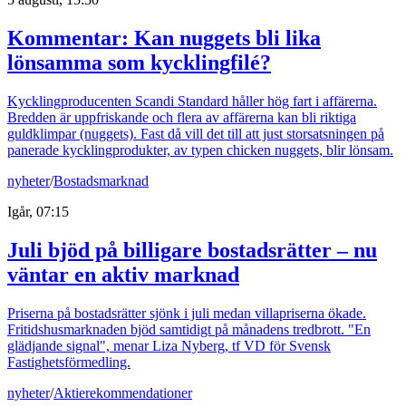
Kommentar: Kan nuggets bli lika
lönsamma som kycklingfilé?
Kycklingproducenten Scandi Standard håller hög fart i affärerna.
Bredden är uppfriskande och flera av affärerna kan bli riktiga
guldklimpar (nuggets). Fast då vill det till att just storsatsningen på
panerade kycklingprodukter, av typen chicken nuggets, blir lönsam.
nyheter
/
Bostadsmarknad
Igår, 07:15
Juli bjöd på billigare bostadsrätter – nu
väntar en aktiv marknad
Priserna på bostadsrätter sjönk i juli medan villapriserna ökade.
Fritidshusmarknaden bjöd samtidigt på månadens tredbrott. "En
glädjande signal", menar Liza Nyberg, tf VD för Svensk
Fastighetsförmedling.
nyheter
/
Aktierekommendationer