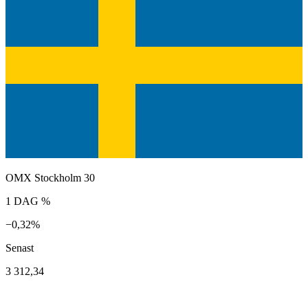
OMX Stockholm 30
1 DAG %
−0,32%
Senast
3 312,34