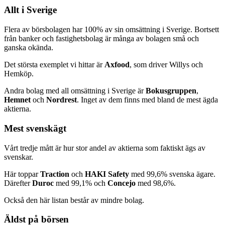
Allt i Sverige
Flera av börsbolagen har 100% av sin omsättning i Sverige. Bortsett
från banker och fastighetsbolag är många av bolagen små och
ganska okända.
Det största exemplet vi hittar är
Axfood
, som driver Willys och
Hemköp.
Andra bolag med all omsättning i Sverige är
Bokusgruppen
,
Hemnet
och
Nordrest
. Inget av dem finns med bland de mest ägda
aktierna.
Mest svenskägt
Vårt tredje mått är hur stor andel av aktierna som faktiskt ägs av
svenskar.
Här toppar
Traction
och
HAKI Safety
med 99,6% svenska ägare.
Därefter
Duroc
med 99,1% och
Concejo
med 98,6%.
Också den här listan består av mindre bolag.
Äldst på börsen