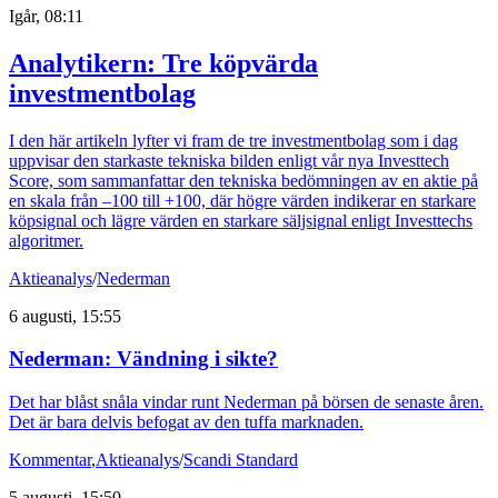
Igår, 08:11
Analytikern: Tre köpvärda
investmentbolag
I den här artikeln lyfter vi fram de tre investmentbolag som i dag
uppvisar den starkaste tekniska bilden enligt vår nya Investtech
Score, som sammanfattar den tekniska bedömningen av en aktie på
en skala från –100 till +100, där högre värden indikerar en starkare
köpsignal och lägre värden en starkare säljsignal enligt Investtechs
algoritmer.
Aktieanalys
/
Nederman
6 augusti, 15:55
Nederman: Vändning i sikte?
Det har blåst snåla vindar runt Nederman på börsen de senaste åren.
Det är bara delvis befogat av den tuffa marknaden.
Kommentar
,
Aktieanalys
/
Scandi Standard
5 augusti, 15:50