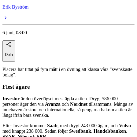
Erik Byström
6 juni, 08:00
Dela
Placera har tittat på fyra mått i en övning att klassa våra "svenskaste
bolag".
Flest ägare
Investor
är den överlägset mest ägda aktien. Drygt 586 000
personer äger den via
Avanza
och
Nordnet
tillsammans. Många av
innehaven är stora och internationella, så pengarna bakom aktien är
långt ifrån bara svenska.
Efter Investor kommer
Saab
, med drygt 243 000 ägare, och
Volvo
med knappt 238 000. Sedan följer
Swedbank
,
Handelsbanken
,
SSAB
,
Nibe
och
SBB
.