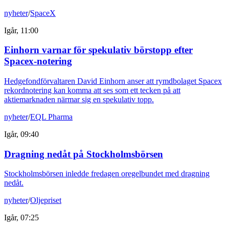
nyheter
/
SpaceX
Igår, 11:00
Einhorn varnar för spekulativ börstopp efter
Spacex-notering
Hedgefondförvaltaren David Einhorn anser att rymdbolaget Spacex
rekordnotering kan komma att ses som ett tecken på att
aktiemarknaden närmar sig en spekulativ topp.
nyheter
/
EQL Pharma
Igår, 09:40
Dragning nedåt på Stockholmsbörsen
Stockholmsbörsen inledde fredagen oregelbundet med dragning
nedåt.
nyheter
/
Oljepriset
Igår, 07:25