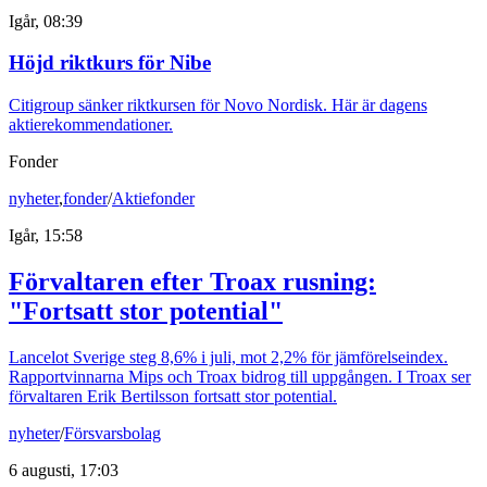
Igår, 08:39
Höjd riktkurs för Nibe
Citigroup sänker riktkursen för Novo Nordisk. Här är dagens
aktierekommendationer.
Fonder
nyheter
,
fonder
/
Aktiefonder
Igår, 15:58
Förvaltaren efter Troax rusning:
"Fortsatt stor potential"
Lancelot Sverige steg 8,6% i juli, mot 2,2% för jämförelseindex.
Rapportvinnarna Mips och Troax bidrog till uppgången. I Troax ser
förvaltaren Erik Bertilsson fortsatt stor potential.
nyheter
/
Försvarsbolag
6 augusti, 17:03