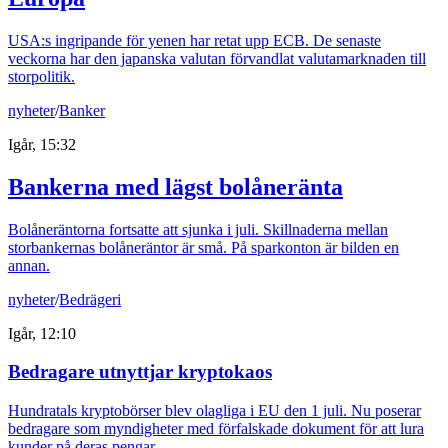
USA:s ingripande för yenen har retat upp ECB. De senaste
veckorna har den japanska valutan förvandlat valutamarknaden till
storpolitik.
nyheter
/
Banker
Igår, 15:32
Bankerna med lägst bolåneränta
Bolåneräntorna fortsatte att sjunka i juli. Skillnaderna mellan
storbankernas bolåneräntor är små. På sparkonton är bilden en
annan.
nyheter
/
Bedrägeri
Igår, 12:10
Bedragare utnyttjar kryptokaos
Hundratals kryptobörser blev olagliga i EU den 1 juli. Nu poserar
bedragare som myndigheter med förfalskade dokument för att lura
kunder på deras pengar.