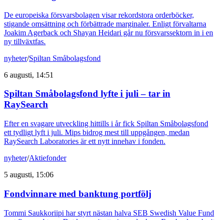
De europeiska försvarsbolagen visar rekordstora orderböcker,
stigande omsättning och förbättrade marginaler. Enligt förvaltarna
Joakim Agerback och Shayan Heidari går nu försvarssektorn in i en
ny tillväxtfas.
nyheter
/
Spiltan Småbolagsfond
6 augusti, 14:51
Spiltan Småbolagsfond lyfte i juli – tar in
RaySearch
Efter en svagare utveckling hittills i år fick Spiltan Småbolagsfond
ett tydligt lyft i juli. Mips bidrog mest till uppgången, medan
RaySearch Laboratories är ett nytt innehav i fonden.
nyheter
/
Aktiefonder
5 augusti, 15:06
Fondvinnare med banktung portfölj
Tommi Saukkoriipi har styrt nästan halva SEB Swedish Value Fund