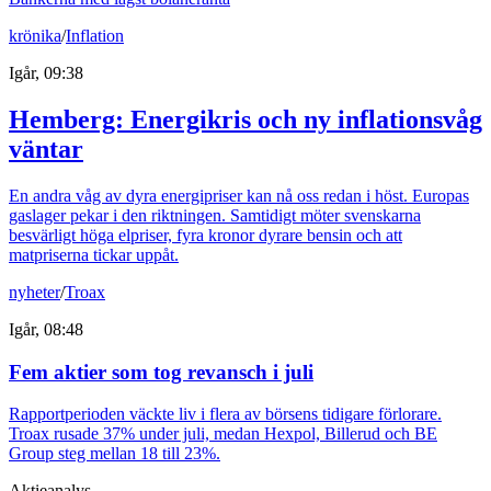
krönika
/
Inflation
Igår, 09:38
Hemberg: Energikris och ny inflationsvåg
väntar
En andra våg av dyra energipriser kan nå oss redan i höst. Europas
gaslager pekar i den riktningen. Samtidigt möter svenskarna
besvärligt höga elpriser, fyra kronor dyrare bensin och att
matpriserna tickar uppåt.
nyheter
/
Troax
Igår, 08:48
Fem aktier som tog revansch i juli
Rapportperioden väckte liv i flera av börsens tidigare förlorare.
Troax rusade 37% under juli, medan Hexpol, Billerud och BE
Group steg mellan 18 till 23%.
Aktieanalys