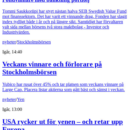
Tommi Saukkoriipi har styrt nästan halva SEB Swedish Value Fund
mot finanssektorn. Det har varit ett vinnande drag. Fonden har slagit
index tydligt både i år och på längre sikt. Samtidigt har förvaltaren
valt sida mellan börsens två stora maktbolag - Investor och
Industrivärden.
nyheter
/
Stockholmsbörsen
Igår, 14:40
Veckans vinnare och förlorare på
Stockholmsbörsen
Yubico har rusat över 45% och tar platsen som veckans vinnare på
Large Cap. Placera listar aktierna som gått bäst och sämst i veckan.
nyheter
/
Yen
Igår, 13:00
USA rycker ut för yenen – och retar upp
Europa