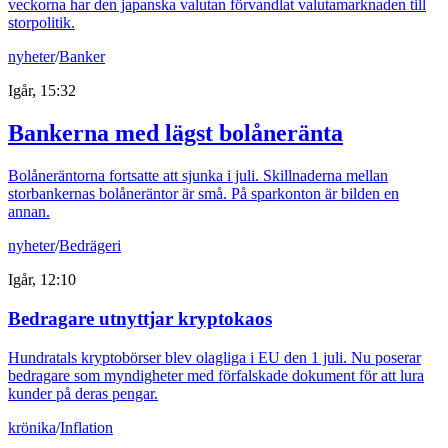
veckorna har den japanska valutan förvandlat valutamarknaden till
storpolitik.
nyheter
/
Banker
Igår, 15:32
Bankerna med lägst bolåneränta
Bolåneräntorna fortsatte att sjunka i juli. Skillnaderna mellan
storbankernas bolåneräntor är små. På sparkonton är bilden en
annan.
nyheter
/
Bedrägeri
Igår, 12:10
Bedragare utnyttjar kryptokaos
Hundratals kryptobörser blev olagliga i EU den 1 juli. Nu poserar
bedragare som myndigheter med förfalskade dokument för att lura
kunder på deras pengar.
krönika
/
Inflation