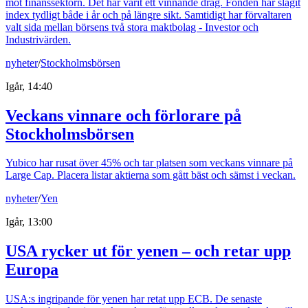
mot finanssektorn. Det har varit ett vinnande drag. Fonden har slagit
index tydligt både i år och på längre sikt. Samtidigt har förvaltaren
valt sida mellan börsens två stora maktbolag - Investor och
Industrivärden.
nyheter
/
Stockholmsbörsen
Igår, 14:40
Veckans vinnare och förlorare på
Stockholmsbörsen
Yubico har rusat över 45% och tar platsen som veckans vinnare på
Large Cap. Placera listar aktierna som gått bäst och sämst i veckan.
nyheter
/
Yen
Igår, 13:00
USA rycker ut för yenen – och retar upp
Europa
USA:s ingripande för yenen har retat upp ECB. De senaste