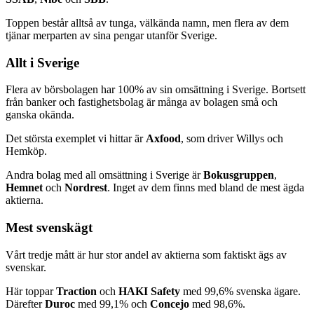
Toppen består alltså av tunga, välkända namn, men flera av dem
tjänar merparten av sina pengar utanför Sverige.
Allt i Sverige
Flera av börsbolagen har 100% av sin omsättning i Sverige. Bortsett
från banker och fastighetsbolag är många av bolagen små och
ganska okända.
Det största exemplet vi hittar är
Axfood
, som driver Willys och
Hemköp.
Andra bolag med all omsättning i Sverige är
Bokusgruppen
,
Hemnet
och
Nordrest
. Inget av dem finns med bland de mest ägda
aktierna.
Mest svenskägt
Vårt tredje mått är hur stor andel av aktierna som faktiskt ägs av
svenskar.
Här toppar
Traction
och
HAKI Safety
med 99,6% svenska ägare.
Därefter
Duroc
med 99,1% och
Concejo
med 98,6%.