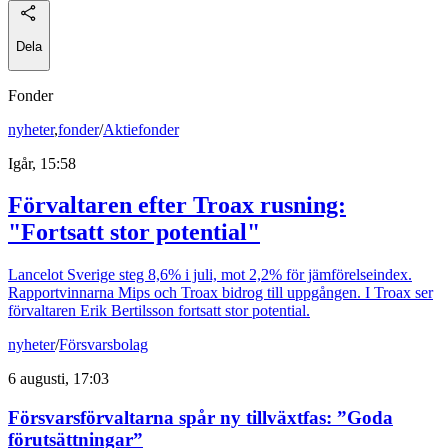
Dela
Fonder
nyheter
,
fonder
/
Aktiefonder
Igår, 15:58
Förvaltaren efter Troax rusning:
"Fortsatt stor potential"
Lancelot Sverige steg 8,6% i juli, mot 2,2% för jämförelseindex.
Rapportvinnarna Mips och Troax bidrog till uppgången. I Troax ser
förvaltaren Erik Bertilsson fortsatt stor potential.
nyheter
/
Försvarsbolag
6 augusti, 17:03
Försvarsförvaltarna spår ny tillväxtfas: ”Goda
förutsättningar”