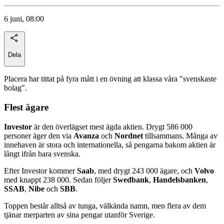
6 juni, 08:00
Dela
Placera har tittat på fyra mått i en övning att klassa våra "svenskaste
bolag".
Flest ägare
Investor
är den överlägset mest ägda aktien. Drygt 586 000
personer äger den via
Avanza
och
Nordnet
tillsammans. Många av
innehaven är stora och internationella, så pengarna bakom aktien är
långt ifrån bara svenska.
Efter Investor kommer
Saab
, med drygt 243 000 ägare, och
Volvo
med knappt 238 000. Sedan följer
Swedbank
,
Handelsbanken
,
SSAB
,
Nibe
och
SBB
.
Toppen består alltså av tunga, välkända namn, men flera av dem
tjänar merparten av sina pengar utanför Sverige.