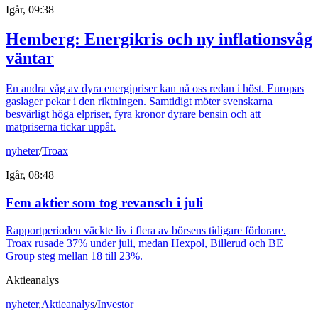
Igår, 09:38
Hemberg: Energikris och ny inflationsvåg
väntar
En andra våg av dyra energipriser kan nå oss redan i höst. Europas
gaslager pekar i den riktningen. Samtidigt möter svenskarna
besvärligt höga elpriser, fyra kronor dyrare bensin och att
matpriserna tickar uppåt.
nyheter
/
Troax
Igår, 08:48
Fem aktier som tog revansch i juli
Rapportperioden väckte liv i flera av börsens tidigare förlorare.
Troax rusade 37% under juli, medan Hexpol, Billerud och BE
Group steg mellan 18 till 23%.
Aktieanalys
nyheter
,
Aktieanalys
/
Investor