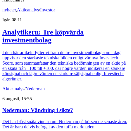
nyheter
,
Aktieanalys
/
Investor
Igår, 08:11
Analytikern: Tre köpvärda
investmentbolag
I den här artikeln lyfter vi fram de tre investmentbolag som i dag
uppvisar den starkaste tekniska bilden enligt vår nya Investtech
Score, som sammanfattar den tekniska bedömningen av en aktie på
en skala från –100 till +100, där högre värden indikerar en starkare
köpsignal och lägre värden en starkare säljsignal enligt Investtechs
algoritmer.
Aktieanalys
/
Nederman
6 augusti, 15:55
Nederman: Vändning i sikte?
Det har blåst snåla vindar runt Nederman på börsen de senaste åren.
Det är bara delvis befogat av den tuffa marknaden.