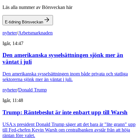
Läs alla nummer av Börsveckan här
E-tidning Börsveckan
nyheter
/
Arbetsmarknaden
Igår, 14:47
Den amerikanska sysselsättningen sjönk mer än
väntat i juli
Den amerikanska sysselsättningen inom både privata och statliga
sektorerna sjönk mer än väntat i juli.
nyheter
/
Donald Trump
Igår, 11:48
Trump: Räntebeslut är inte enbart upp till Warsh
USA:s president Donald Trump säger att det bara är "lite grann" upp
till Fed-chefen Kevin Warsh om centralbanken avstår från att höja
räntan före valet.