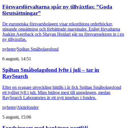
Försvarsförvaltarna spår ny tillväxtfas: ”Goda
förutsättningar”
De europeiska försvarsbolagen visar rekordstora orderböcker,
stigande omsättning och förbättrade marginaler. Enligt förvaltarna
Joakim Agerback och Shayan Heidari går nu försvarssektorn in i en
ny tillväxtfas.
nyheter
/
Spiltan Småbolagsfond
6 augusti, 14:51
Spiltan Småbolagsfond lyfte i juli – tar in
RaySearch
Efter en svagare utveckling hittills i år fick Spiltan Småbolagsfond
ett tydligt lyft i juli. Mips bidrog mest till uppgången, medan
RaySearch Laboratories är ett nytt innehav i fonden.
nyheter
/
Aktiefonder
5 augusti, 15:06
Fondvinnare med banktung portfölj