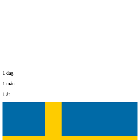
1 dag
1 mån
1 år