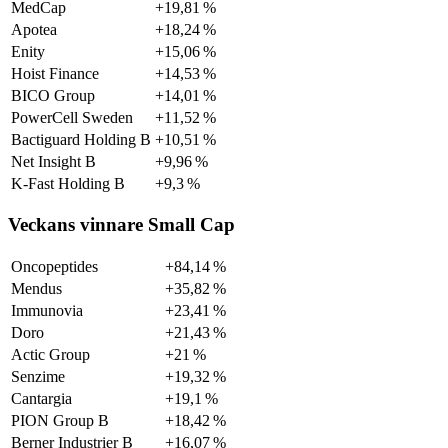
MedCap
+19,81 %
Apotea
+18,24 %
Enity
+15,06 %
Hoist Finance
+14,53 %
BICO Group
+14,01 %
PowerCell Sweden
+11,52 %
Bactiguard Holding B
+10,51 %
Net Insight B
+9,96 %
K-Fast Holding B
+9,3 %
Veckans vinnare Small Cap
Oncopeptides
+84,14 %
Mendus
+35,82 %
Immunovia
+23,41 %
Doro
+21,43 %
Actic Group
+21 %
Senzime
+19,32 %
Cantargia
+19,1 %
PION Group B
+18,42 %
Berner Industrier B
+16,07 %