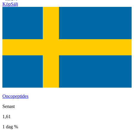
Köp
Sälj
Oncopeptides
Senast
1,61
1 dag %