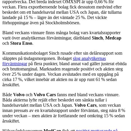
rapportvecka. Det breda indexet OMXSPI är upp 0,66 % för
veckan. Flera exportberoende bolag fick dessutom medvind efter
beskedet om ett handelsavtal mellan USA och Japan, där tullarna
landade på 15 % – lägre än det väntade 25 %. Det väckte
förhoppningar även på Stockholmsbörsen.
Bland veckans vinnare finns många bolag vars kvartalsrapporter
varit över analytikernas förväntningar, däribland
Sinch
,
Medcap
och
Stora Enso
.
Kommunikationsbolaget Sinch rusade efter sin delårsrapport som
släpptes på tisdagsmorgonen. Bolaget
slog analytikernas
förväntningar
på flera punkter, bland annat vad gäller justerat ebitda
och bruttomarginal. Marknaden reagerade positivt och aktien steg
över 25 % under dagen. Veckan avslutades med en uppgång på
cirka 17 %, vilket innebär att aktien nu är upp runt 61 % sedan
årsskiftet.
Både
Volvo
och
Volvo Cars
fanns med bland veckans vinnare.
Båda aktierna lyfte rejält efter beskedet om sänkta tullar i
handelsavtalet mellan USA och Japan.
Volvo Cars
, som veckan
innan pressats av en kvartalsrapport under förväntan, steg nära 8 %
under veckan – men aktien är fortfarande ned omkring 15 % sedan
årsskiftet.
Hälsovårdskoncernen
MedCap
fick ett
positivt mottagande på