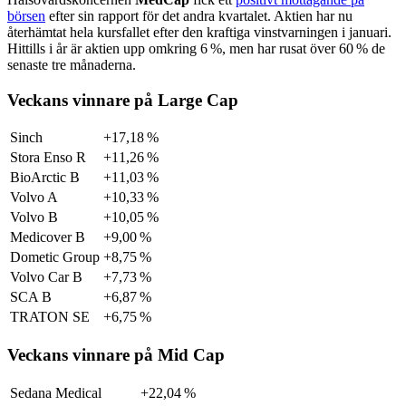
börsen
efter sin rapport för det andra kvartalet. Aktien har nu
återhämtat hela kursfallet efter den kraftiga vinstvarningen i januari.
Hittills i år är aktien upp omkring 6 %, men har rusat över 60 % de
senaste tre månaderna.
Veckans vinnare på Large Cap
Sinch
+17,18 %
Stora Enso R
+11,26 %
BioArctic B
+11,03 %
Volvo A
+10,33 %
Volvo B
+10,05 %
Medicover B
+9,00 %
Dometic Group
+8,75 %
Volvo Car B
+7,73 %
SCA B
+6,87 %
TRATON SE
+6,75 %
Veckans vinnare på Mid Cap
Sedana Medical
+22,04 %