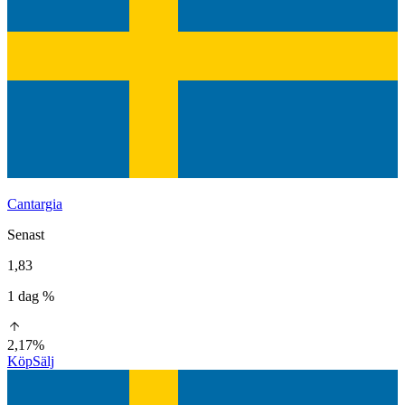
Cantargia
Senast
1,83
1 dag %
2,17%
Köp
Sälj