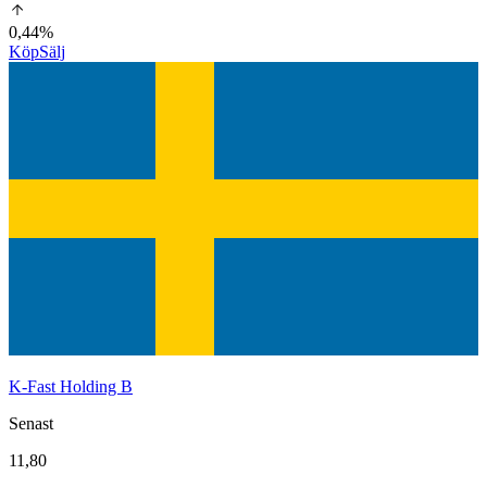
0,44%
Köp
Sälj
K-Fast Holding B
Senast
11,80