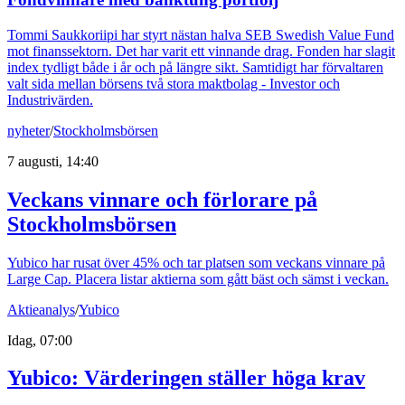
Tommi Saukkoriipi har styrt nästan halva SEB Swedish Value Fund
mot finanssektorn. Det har varit ett vinnande drag. Fonden har slagit
index tydligt både i år och på längre sikt. Samtidigt har förvaltaren
valt sida mellan börsens två stora maktbolag - Investor och
Industrivärden.
nyheter
/
Stockholmsbörsen
7 augusti, 14:40
Veckans vinnare och förlorare på
Stockholmsbörsen
Yubico har rusat över 45% och tar platsen som veckans vinnare på
Large Cap. Placera listar aktierna som gått bäst och sämst i veckan.
Aktieanalys
/
Yubico
Idag, 07:00
Yubico: Värderingen ställer höga krav