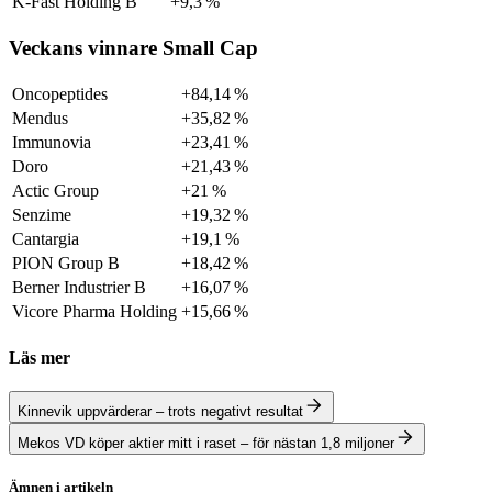
K-Fast Holding B
+9,3 %
Veckans vinnare Small Cap
Oncopeptides
+84,14 %
Mendus
+35,82 %
Immunovia
+23,41 %
Doro
+21,43 %
Actic Group
+21 %
Senzime
+19,32 %
Cantargia
+19,1 %
PION Group B
+18,42 %
Berner Industrier B
+16,07 %
Vicore Pharma Holding
+15,66 %
Läs mer
Kinnevik uppvärderar – trots negativt resultat
Mekos VD köper aktier mitt i raset – för nästan 1,8 miljoner
Ämnen i artikeln