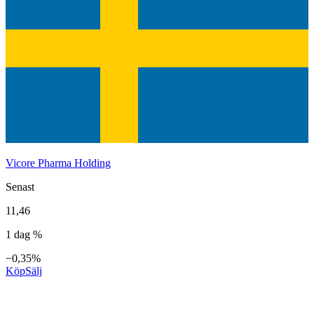
Vicore Pharma Holding
Senast
11,46
1 dag %
−0,35%
Köp
Sälj