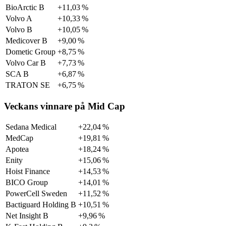
BioArctic B
+11,03 %
Volvo A
+10,33 %
Volvo B
+10,05 %
Medicover B
+9,00 %
Dometic Group
+8,75 %
Volvo Car B
+7,73 %
SCA B
+6,87 %
TRATON SE
+6,75 %
Veckans vinnare på Mid Cap
Sedana Medical
+22,04 %
MedCap
+19,81 %
Apotea
+18,24 %
Enity
+15,06 %
Hoist Finance
+14,53 %
BICO Group
+14,01 %
PowerCell Sweden
+11,52 %
Bactiguard Holding B
+10,51 %
Net Insight B
+9,96 %