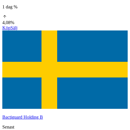
1 dag %
4,08%
Köp
Sälj
Bactiguard Holding B
Senast