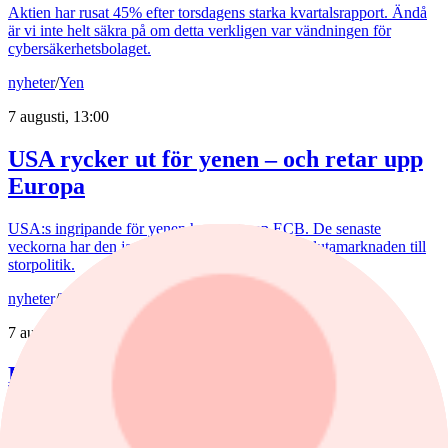
Aktien har rusat 45% efter torsdagens starka kvartalsrapport. Ändå
är vi inte helt säkra på om detta verkligen var vändningen för
cybersäkerhetsbolaget.
nyheter
/
Yen
7 augusti, 13:00
USA rycker ut för yenen – och retar upp
Europa
USA:s ingripande för yenen har retat upp ECB. De senaste
veckorna har den japanska valutan förvandlat valutamarknaden till
storpolitik.
nyheter
/
Banker
7 augusti, 15:32
Bankerna med lägst bolåneränta
Bolåneräntorna fortsatte att sjunka i juli. Skillnaderna mellan
storbankernas bolåneräntor är små. På sparkonton är bilden en