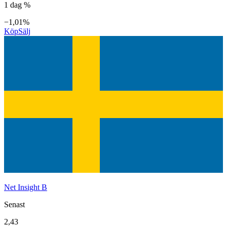
1 dag %
−1,01%
Köp
Sälj
Net Insight B
Senast
2,43