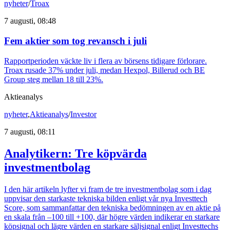
nyheter
/
Troax
7 augusti, 08:48
Fem aktier som tog revansch i juli
Rapportperioden väckte liv i flera av börsens tidigare förlorare.
Troax rusade 37% under juli, medan Hexpol, Billerud och BE
Group steg mellan 18 till 23%.
Aktieanalys
nyheter
,
Aktieanalys
/
Investor
7 augusti, 08:11
Analytikern: Tre köpvärda
investmentbolag
I den här artikeln lyfter vi fram de tre investmentbolag som i dag
uppvisar den starkaste tekniska bilden enligt vår nya Investtech
Score, som sammanfattar den tekniska bedömningen av en aktie på
en skala från –100 till +100, där högre värden indikerar en starkare
köpsignal och lägre värden en starkare säljsignal enligt Investtechs