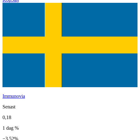
Immunovia
Senast
0,18
1 dag %
−3,52%