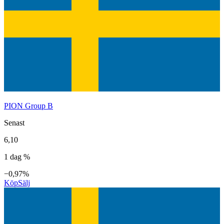
PION Group B
Senast
6,10
1 dag %
−0,97%
Köp
Sälj