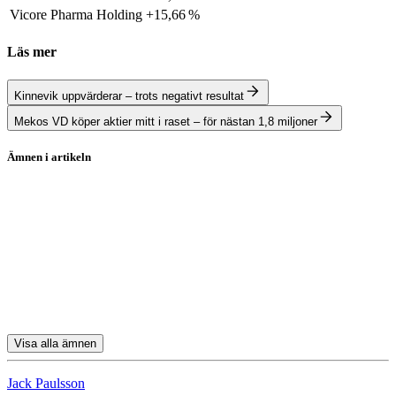
Vicore Pharma Holding
+15,66 %
Läs mer
Kinnevik uppvärderar – trots negativt resultat
Mekos VD köper aktier mitt i raset – för nästan 1,8 miljoner
Ämnen i artikeln
Vicore Pharma Holding
Berner Industrier
Pion Group
Cantargia
Senzime
Visa alla ämnen
Jack Paulsson