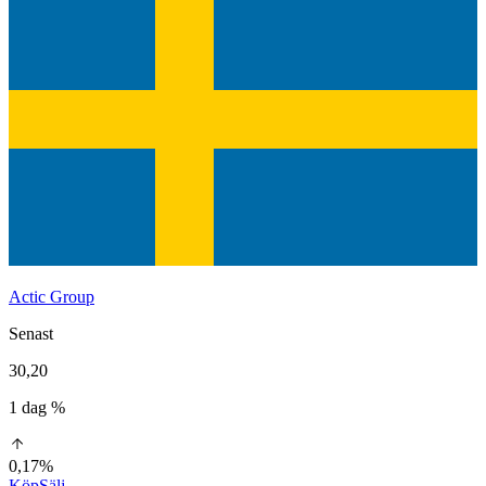
Actic Group
Senast
30,20
1 dag %
0,17%
Köp
Sälj