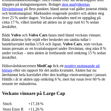
släpptes på tisdagsmorgonen. Bolaget
slog analytikernas
förväntningar
på flera punkter, bland annat vad gäller justerat ebitda
och bruttomarginal. Marknaden reagerade positivt och aktien steg
över 25 % under dagen. Veckan avslutades med en uppgång på
cirka 17 %, vilket innebär att aktien nu är upp runt 61 % sedan
årsskiftet.
Både
Volvo
och
Volvo Cars
fanns med bland veckans vinnare.
Båda aktierna lyfte rejält efter beskedet om sänkta tullar i
handelsavtalet mellan USA och Japan.
Volvo Cars
, som veckan
innan pressats av en kvartalsrapport under förväntan, steg nära 8 %
under veckan – men aktien är fortfarande ned omkring 15 % sedan
årsskiftet.
Hälsovårdskoncernen
MedCap
fick ett
positivt mottagande på
börsen
efter sin rapport för det andra kvartalet. Aktien har nu
återhämtat hela kursfallet efter den kraftiga vinstvarningen i januari.
Hittills i år är aktien upp omkring 6 %, men har rusat över 60 % de
senaste tre månaderna.
Veckans vinnare på Large Cap
Sinch
+17,18 %
Stora Enso R
+11,26 %