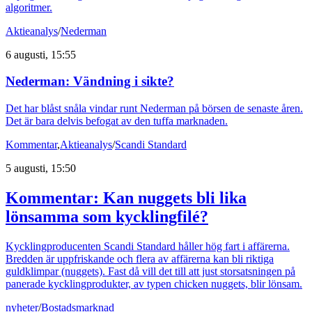
algoritmer.
Aktieanalys
/
Nederman
6 augusti, 15:55
Nederman: Vändning i sikte?
Det har blåst snåla vindar runt Nederman på börsen de senaste åren.
Det är bara delvis befogat av den tuffa marknaden.
Kommentar
,
Aktieanalys
/
Scandi Standard
5 augusti, 15:50
Kommentar: Kan nuggets bli lika
lönsamma som kycklingfilé?
Kycklingproducenten Scandi Standard håller hög fart i affärerna.
Bredden är uppfriskande och flera av affärerna kan bli riktiga
guldklimpar (nuggets). Fast då vill det till att just storsatsningen på
panerade kycklingprodukter, av typen chicken nuggets, blir lönsam.
nyheter
/
Bostadsmarknad