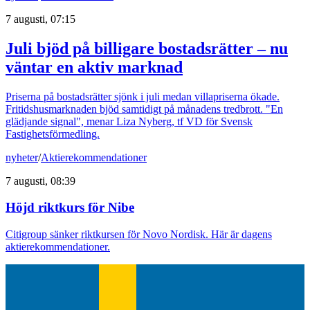
7 augusti, 07:15
Juli bjöd på billigare bostadsrätter – nu
väntar en aktiv marknad
Priserna på bostadsrätter sjönk i juli medan villapriserna ökade.
Fritidshusmarknaden bjöd samtidigt på månadens tredbrott. "En
glädjande signal", menar Liza Nyberg, tf VD för Svensk
Fastighetsförmedling.
nyheter
/
Aktierekommendationer
7 augusti, 08:39
Höjd riktkurs för Nibe
Citigroup sänker riktkursen för Novo Nordisk. Här är dagens
aktierekommendationer.