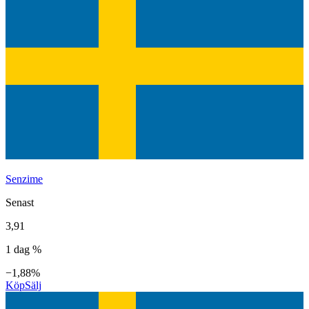
Senzime
Senast
3,91
1 dag %
−1,88%
Köp
Sälj