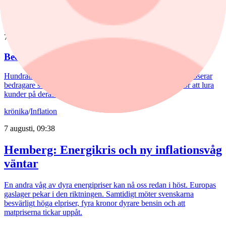
annan.
nyheter
/
Bedrägeri
7 augusti, 12:10
Bedragare utnyttjar kryptokaos
Hundratals kryptobörser blev olagliga i EU den 1 juli. Nu poserar
bedragare som myndigheter med förfalskade dokument för att lura
kunder på deras pengar.
krönika
/
Inflation
7 augusti, 09:38
Hemberg: Energikris och ny inflationsvåg
väntar
En andra våg av dyra energipriser kan nå oss redan i höst. Europas
gaslager pekar i den riktningen. Samtidigt möter svenskarna
besvärligt höga elpriser, fyra kronor dyrare bensin och att
matpriserna tickar uppåt.