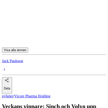
Vicore Pharma Holding
Berner Industrier
Pion Group
Cantargia
Senzime
Visa alla ämnen
Jack Paulsson
Dela
nyheter
/
Vicore Pharma Holding
Veckans vinnare: Sinch och Volvo upp