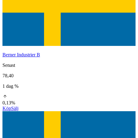
Berner Industrier B
Senast
78,40
1 dag %
0,13%
Köp
Sälj