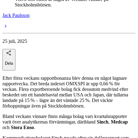
Stockholmsbörsen.
Jack Paulsson
25 juli, 2025
Dela
Efter förra veckans rapportbonanza blev denna en något lugnare
rapportvecka. Det breda indexet OMXSPI är upp 0,66 % för
veckan. Flera exportberoende bolag fick dessutom medvind efter
beskedet om ett handelsavtal mellan USA och Japan, där tullarna
landade på 15 % – lägre än det väntade 25 %. Det väckte
förhoppningar även på Stockholmsbörsen.
Bland veckans vinnare finns många bolag vars kvartalsrapporter
varit över analytikernas förväntningar, däribland
Sinch
,
Medcap
och
Stora Enso
.
Kommunikationsbolaget Sinch rusade efter sin delårsrapport som