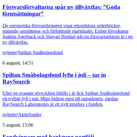
Försvarsförvaltarna spår ny tillväxtfas: ”Goda
förutsättningar”
De europeiska försvarsbolagen visar rekordstora orderböcker,
stigande omsättning och förbättrade marginaler. Enligt förvaltarna
Joakim Agerback och Shayan Heidari går nu försvarssektorn in i en
ny tillväxtfas.
nyheter
/
Spiltan Småbolagsfond
6 augusti, 14:51
Spiltan Småbolagsfond lyfte i juli – tar in
RaySearch
Efter en svagare utveckling hittills i år fick Spiltan Småbolagsfond
ett tydligt lyft i juli. Mips bidrog mest till uppgången, medan
RaySearch Laboratories är ett nytt innehav i fonden.
nyheter
/
Aktiefonder
5 augusti, 15:06
Fondvinnare med banktung portfölj