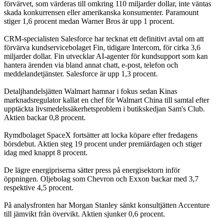
förvärvet, som värderas till omkring 110 miljarder dollar, inte väntas
skada konkurrensen eller amerikanska konsumenter. Paramount
stiger 1,6 procent medan Warner Bros är upp 1 procent.
CRM-specialisten Salesforce har tecknat ett definitivt avtal om att
förvärva kundservicebolaget Fin, tidigare Intercom, för cirka 3,6
miljarder dollar. Fin utvecklar AI-agenter för kundsupport som kan
hantera ärenden via bland annat chatt, e-post, telefon och
meddelandetjänster. Salesforce är upp 1,3 procent.
Detaljhandelsjätten Walmart hamnar i fokus sedan Kinas
marknadsregulator kallat en chef för Walmart China till samtal efter
upptäckta livsmedelssäkerhetsproblem i butikskedjan Sam's Club.
Aktien backar 0,8 procent.
Rymdbolaget SpaceX fortsätter att locka köpare efter fredagens
börsdebut. Aktien steg 19 procent under premiärdagen och stiger
idag med knappt 8 procent.
De lägre energipriserna sätter press på energisektorn inför
öppningen. Oljebolag som Chevron och Exxon backar med 3,7
respektive 4,5 procent.
På analysfronten har Morgan Stanley sänkt konsultjätten Accenture
till jämvikt från övervikt. Aktien sjunker 0,6 procent.