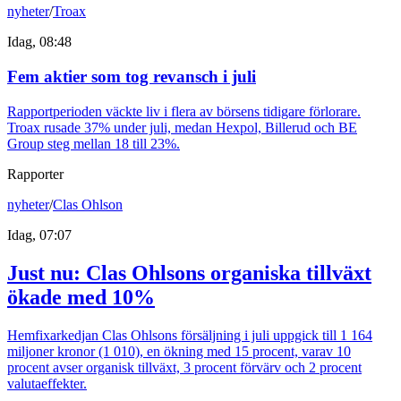
nyheter
/
Troax
Idag, 08:48
Fem aktier som tog revansch i juli
Rapportperioden väckte liv i flera av börsens tidigare förlorare.
Troax rusade 37% under juli, medan Hexpol, Billerud och BE
Group steg mellan 18 till 23%.
Rapporter
nyheter
/
Clas Ohlson
Idag, 07:07
Just nu
:
Clas Ohlsons organiska tillväxt
ökade med 10%
Hemfixarkedjan Clas Ohlsons försäljning i juli uppgick till 1 164
miljoner kronor (1 010), en ökning med 15 procent, varav 10
procent avser organisk tillväxt, 3 procent förvärv och 2 procent
valutaeffekter.