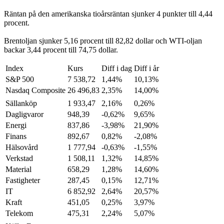
Räntan på den amerikanska tioårsräntan sjunker 4 punkter till 4,44
procent.
Brentoljan sjunker 5,16 procent till 82,82 dollar och WTI-oljan
backar 3,44 procent till 74,75 dollar.
Index
Kurs
Diff i dag
Diff i år
S&P 500
7 538,72
1,44%
10,13%
Nasdaq Composite
26 496,83
2,35%
14,00%
Sällanköp
1 933,47
2,16%
0,26%
Dagligvaror
948,39
-0,62%
9,65%
Energi
837,86
-3,98%
21,90%
Finans
892,67
0,82%
-2,08%
Hälsovård
1 777,94
-0,63%
-1,55%
Verkstad
1 508,11
1,32%
14,85%
Material
658,29
1,28%
14,60%
Fastigheter
287,45
0,15%
12,71%
IT
6 852,92
2,64%
20,57%
Kraft
451,05
0,25%
3,97%
Telekom
475,31
2,24%
5,07%