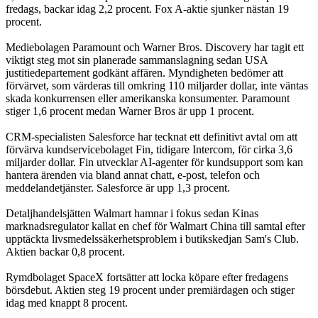
fredags, backar idag 2,2 procent. Fox A-aktie sjunker nästan 19
procent.
Mediebolagen Paramount och Warner Bros. Discovery har tagit ett
viktigt steg mot sin planerade sammanslagning sedan USA
justitiedepartement godkänt affären. Myndigheten bedömer att
förvärvet, som värderas till omkring 110 miljarder dollar, inte väntas
skada konkurrensen eller amerikanska konsumenter. Paramount
stiger 1,6 procent medan Warner Bros är upp 1 procent.
CRM-specialisten Salesforce har tecknat ett definitivt avtal om att
förvärva kundservicebolaget Fin, tidigare Intercom, för cirka 3,6
miljarder dollar. Fin utvecklar AI-agenter för kundsupport som kan
hantera ärenden via bland annat chatt, e-post, telefon och
meddelandetjänster. Salesforce är upp 1,3 procent.
Detaljhandelsjätten Walmart hamnar i fokus sedan Kinas
marknadsregulator kallat en chef för Walmart China till samtal efter
upptäckta livsmedelssäkerhetsproblem i butikskedjan Sam's Club.
Aktien backar 0,8 procent.
Rymdbolaget SpaceX fortsätter att locka köpare efter fredagens
börsdebut. Aktien steg 19 procent under premiärdagen och stiger
idag med knappt 8 procent.