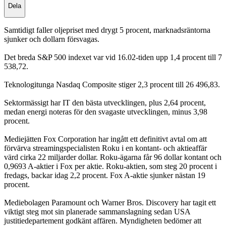
Dela
Samtidigt faller oljepriset med drygt 5 procent, marknadsräntorna
sjunker och dollarn försvagas.
Det breda S&P 500 indexet var vid 16.02-tiden upp 1,4 procent till 7
538,72.
Teknologitunga Nasdaq Composite stiger 2,3 procent till 26 496,83.
Sektormässigt har IT den bästa utvecklingen, plus 2,64 procent,
medan energi noteras för den svagaste utvecklingen, minus 3,98
procent.
Mediejätten Fox Corporation har ingått ett definitivt avtal om att
förvärva streamingspecialisten Roku i en kontant- och aktieaffär
värd cirka 22 miljarder dollar. Roku-ägarna får 96 dollar kontant och
0,9693 A-aktier i Fox per aktie. Roku-aktien, som steg 20 procent i
fredags, backar idag 2,2 procent. Fox A-aktie sjunker nästan 19
procent.
Mediebolagen Paramount och Warner Bros. Discovery har tagit ett
viktigt steg mot sin planerade sammanslagning sedan USA
justitiedepartement godkänt affären. Myndigheten bedömer att