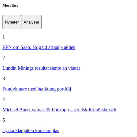
Mest läst
Nyheter
Analyser
1
EFN om Saab: Hög tid att sälja aktien
2
Lundin Minings resultat sämre än väntat
3
Fondvinnare med banktung portfölj
4
Michael Burry varnar för börstopp – ser risk för börskrasch
5
Tyska klädjätten köpstämplas