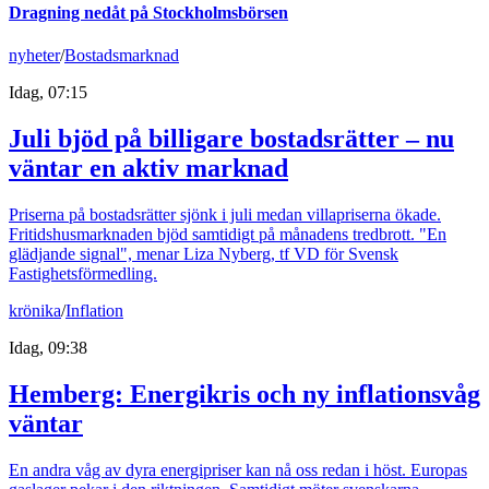
Dragning nedåt på Stockholmsbörsen
nyheter
/
Bostadsmarknad
Idag, 07:15
Juli bjöd på billigare bostadsrätter – nu
väntar en aktiv marknad
Priserna på bostadsrätter sjönk i juli medan villapriserna ökade.
Fritidshusmarknaden bjöd samtidigt på månadens tredbrott. "En
glädjande signal", menar Liza Nyberg, tf VD för Svensk
Fastighetsförmedling.
krönika
/
Inflation
Idag, 09:38
Hemberg: Energikris och ny inflationsvåg
väntar
En andra våg av dyra energipriser kan nå oss redan i höst. Europas