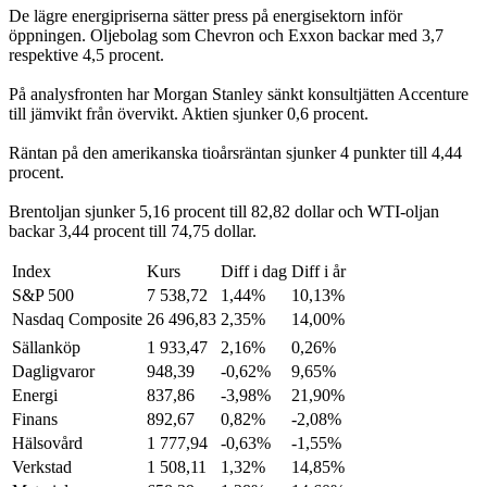
De lägre energipriserna sätter press på energisektorn inför
öppningen. Oljebolag som Chevron och Exxon backar med 3,7
respektive 4,5 procent.
På analysfronten har Morgan Stanley sänkt konsultjätten Accenture
till jämvikt från övervikt. Aktien sjunker 0,6 procent.
Räntan på den amerikanska tioårsräntan sjunker 4 punkter till 4,44
procent.
Brentoljan sjunker 5,16 procent till 82,82 dollar och WTI-oljan
backar 3,44 procent till 74,75 dollar.
Index
Kurs
Diff i dag
Diff i år
S&P 500
7 538,72
1,44%
10,13%
Nasdaq Composite
26 496,83
2,35%
14,00%
Sällanköp
1 933,47
2,16%
0,26%
Dagligvaror
948,39
-0,62%
9,65%
Energi
837,86
-3,98%
21,90%
Finans
892,67
0,82%
-2,08%
Hälsovård
1 777,94
-0,63%
-1,55%
Verkstad
1 508,11
1,32%
14,85%