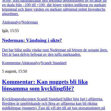
Score, som sammanfattar den tekniska bedömningen av en aktie på
en skala från –100 till +100, där högre värden indikerar en starkare
köpsignal och lägre värden en starkare säljsignal enligt Investtechs
algoritmer.
Aktieanalys
/
Nederman
Igår, 15:55
Nederman: Vändning i sikte?
Det har blåst snåla vindar runt Nederman på börsen de senaste åren.
Det är bara delvis befogat av den tuffa marknaden.
Kommentar
,
Aktieanalys
/
Scandi Standard
5 augusti, 15:50
Kommentar: Kan nuggets bli lika
lönsamma som kycklingfilé?
Kycklingproducenten Scandi Standard håller hög fart i affärerna.
Bredden är uppfriskande och flera av affärerna kan bli riktiga
guldklimpar (nuggets). Fast då vill det till att just storsatsningen på