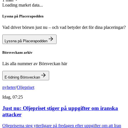
Loading market data...
Lyssna på Placerapodden
Vad driver börsen just nu – och vad betyder det för dina placeringar?
Lyssna på Placerapodden
Börsveckans arkiv
Läs alla nummer av Börsveckan här
E-tidning Börsveckan
nyheter
/
Oljepriset
Idag, 07:25
Just nu
:
Oljepriset stiger på uppgifter om iranska
attacker
Oljepriserna steg ytterligare på fredagen efter uppgifter om att Iran