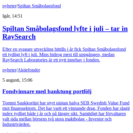
nyheter
/
Spiltan Småbolagsfond
Igår, 14:51
Spiltan Småbolagsfond lyfte i juli – tar in
RaySearch
Efter en svagare utveckling hittills i år fick Spiltan Småbolagsfond
ett tydligt lyft i juli. Mips bidrog mest till uppgången, medan
RaySearch Laboratories är ett nytt innehav i fonden.
nyheter
/
Aktiefonder
5 augusti, 15:06
Fondvinnare med banktung portfölj
Tommi Saukkoriipi har styrt nästan halva SEB Swedish Value Fund
mot finanssektorn. Det har varit ett vinnande drag. Fonden har slagit
index tydligt både i år och på längre sikt. Samtidigt har förvaltaren
valt sida mellan börsens två stora maktbolag - Investor och
Industrivärden.