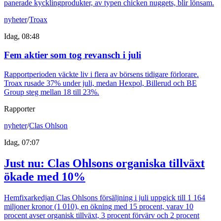
panerade kycklingprodukter, av typen chicken nuggets, blir lönsam.
nyheter
/
Troax
Idag, 08:48
Fem aktier som tog revansch i juli
Rapportperioden väckte liv i flera av börsens tidigare förlorare.
Troax rusade 37% under juli, medan Hexpol, Billerud och BE
Group steg mellan 18 till 23%.
Rapporter
nyheter
/
Clas Ohlson
Idag, 07:07
Just nu
:
Clas Ohlsons organiska tillväxt
ökade med 10%
Hemfixarkedjan Clas Ohlsons försäljning i juli uppgick till 1 164
miljoner kronor (1 010), en ökning med 15 procent, varav 10
procent avser organisk tillväxt, 3 procent förvärv och 2 procent