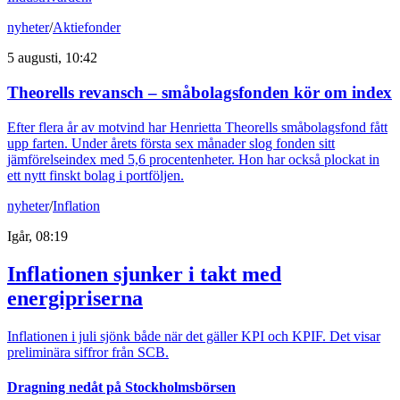
nyheter
/
Aktiefonder
5 augusti, 10:42
Theorells revansch – småbolagsfonden kör om index
Efter flera år av motvind har Henrietta Theorells småbolagsfond fått
upp farten. Under årets första sex månader slog fonden sitt
jämförelseindex med 5,6 procentenheter. Hon har också plockat in
ett nytt finskt bolag i portföljen.
nyheter
/
Inflation
Igår, 08:19
Inflationen sjunker i takt med
energipriserna
Inflationen i juli sjönk både när det gäller KPI och KPIF. Det visar
preliminära siffror från SCB.
Dragning nedåt på Stockholmsbörsen