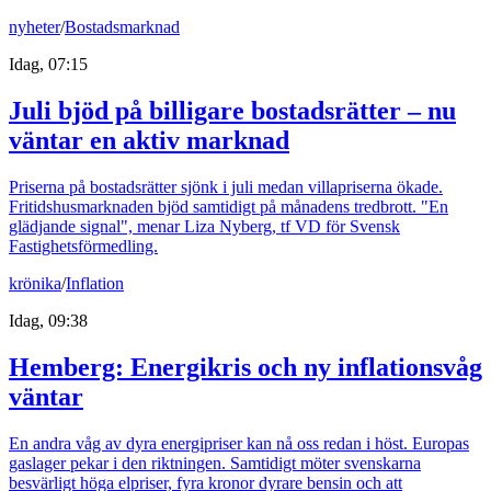
nyheter
/
Bostadsmarknad
Idag, 07:15
Juli bjöd på billigare bostadsrätter – nu
väntar en aktiv marknad
Priserna på bostadsrätter sjönk i juli medan villapriserna ökade.
Fritidshusmarknaden bjöd samtidigt på månadens tredbrott. "En
glädjande signal", menar Liza Nyberg, tf VD för Svensk
Fastighetsförmedling.
krönika
/
Inflation
Idag, 09:38
Hemberg: Energikris och ny inflationsvåg
väntar
En andra våg av dyra energipriser kan nå oss redan i höst. Europas
gaslager pekar i den riktningen. Samtidigt möter svenskarna
besvärligt höga elpriser, fyra kronor dyrare bensin och att