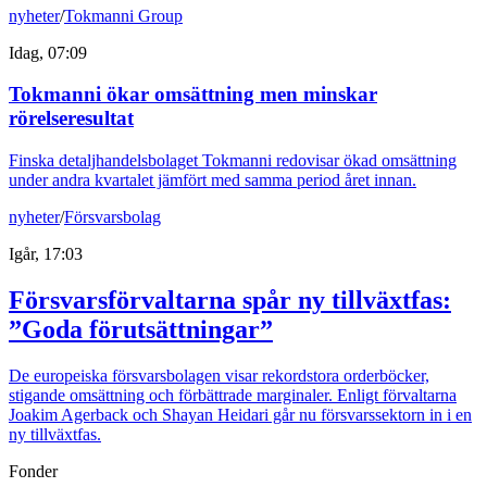
nyheter
/
Tokmanni Group
Idag, 07:09
Tokmanni ökar omsättning men minskar
rörelseresultat
Finska detaljhandelsbolaget Tokmanni redovisar ökad omsättning
under andra kvartalet jämfört med samma period året innan.
nyheter
/
Försvarsbolag
Igår, 17:03
Försvarsförvaltarna spår ny tillväxtfas:
”Goda förutsättningar”
De europeiska försvarsbolagen visar rekordstora orderböcker,
stigande omsättning och förbättrade marginaler. Enligt förvaltarna
Joakim Agerback och Shayan Heidari går nu försvarssektorn in i en
ny tillväxtfas.
Fonder