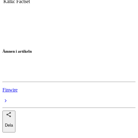
Källa: Factset
Ämnen i artikeln
USA-börserna
Wall Street
Finwire
Dela