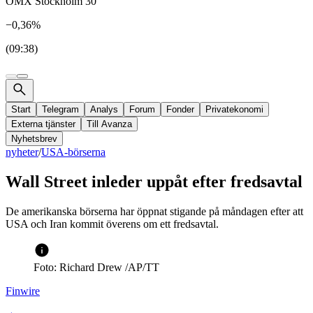
OMX Stockholm 30
−0,36%
(09:38)
Start
Telegram
Analys
Forum
Fonder
Privatekonomi
Externa tjänster
Till Avanza
Nyhetsbrev
nyheter
/
USA-börserna
Wall Street inleder uppåt efter fredsavtal
De amerikanska börserna har öppnat stigande på måndagen efter att
USA och Iran kommit överens om ett fredsavtal.
Foto: Richard Drew /AP/TT
Finwire