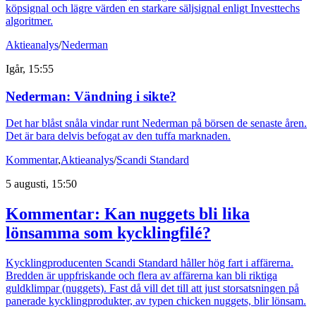
köpsignal och lägre värden en starkare säljsignal enligt Investtechs
algoritmer.
Aktieanalys
/
Nederman
Igår, 15:55
Nederman: Vändning i sikte?
Det har blåst snåla vindar runt Nederman på börsen de senaste åren.
Det är bara delvis befogat av den tuffa marknaden.
Kommentar
,
Aktieanalys
/
Scandi Standard
5 augusti, 15:50
Kommentar: Kan nuggets bli lika
lönsamma som kycklingfilé?
Kycklingproducenten Scandi Standard håller hög fart i affärerna.
Bredden är uppfriskande och flera av affärerna kan bli riktiga
guldklimpar (nuggets). Fast då vill det till att just storsatsningen på
panerade kycklingprodukter, av typen chicken nuggets, blir lönsam.