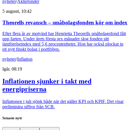
nyheter
/
Aktiefonder
5 augusti, 10:42
Theorells revansch – småbolagsfonden kör om index
Efter flera år av motvind har Henrietta Theorells småbolagsfond fått
upp farten. Under årets första sex månader slog fonden sitt
jämförelseindex med 5,6 procentenheter. Hon har också plockat in
ett nytt finskt bolag i portföljen.
nyheter
/
Inflation
Igår, 08:19
Inflationen sjunker i takt med
energipriserna
Inflationen i juli sjönk både när det gäller KPI och KPIF. Det visar
preliminära siffror från SCB.
Senaste nytt