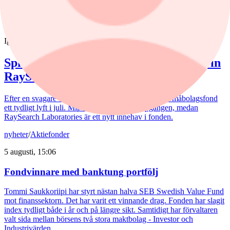
Fonder
nyheter
/
Spiltan Småbolagsfond
Igår, 14:51
Spiltan Småbolagsfond lyfte i juli – tar in
RaySearch
Efter en svagare utveckling hittills i år fick Spiltan Småbolagsfond
ett tydligt lyft i juli. Mips bidrog mest till uppgången, medan
RaySearch Laboratories är ett nytt innehav i fonden.
nyheter
/
Aktiefonder
5 augusti, 15:06
Fondvinnare med banktung portfölj
Tommi Saukkoriipi har styrt nästan halva SEB Swedish Value Fund
mot finanssektorn. Det har varit ett vinnande drag. Fonden har slagit
index tydligt både i år och på längre sikt. Samtidigt har förvaltaren
valt sida mellan börsens två stora maktbolag - Investor och
Industrivärden.