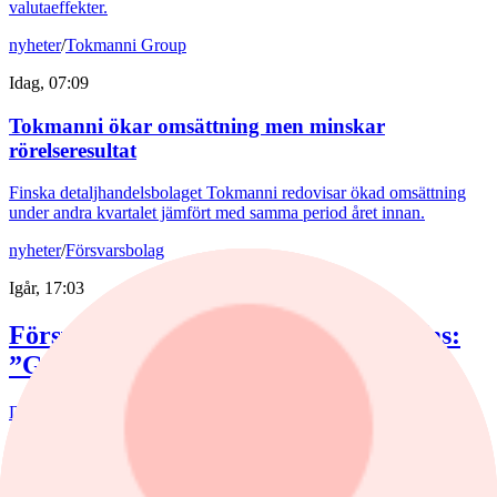
valutaeffekter.
nyheter
/
Tokmanni Group
Idag, 07:09
Tokmanni ökar omsättning men minskar
rörelseresultat
Finska detaljhandelsbolaget Tokmanni redovisar ökad omsättning
under andra kvartalet jämfört med samma period året innan.
nyheter
/
Försvarsbolag
Igår, 17:03
Försvarsförvaltarna spår ny tillväxtfas:
”Goda förutsättningar”
De europeiska försvarsbolagen visar rekordstora orderböcker,
stigande omsättning och förbättrade marginaler. Enligt förvaltarna
Joakim Agerback och Shayan Heidari går nu försvarssektorn in i en
ny tillväxtfas.