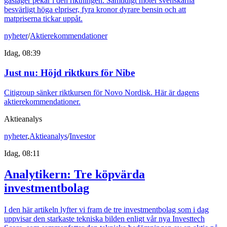
gaslager pekar i den riktningen. Samtidigt möter svenskarna
besvärligt höga elpriser, fyra kronor dyrare bensin och att
matpriserna tickar uppåt.
nyheter
/
Aktierekommendationer
Idag, 08:39
Just nu
:
Höjd riktkurs för Nibe
Citigroup sänker riktkursen för Novo Nordisk. Här är dagens
aktierekommendationer.
Aktieanalys
nyheter
,
Aktieanalys
/
Investor
Idag, 08:11
Analytikern: Tre köpvärda
investmentbolag
I den här artikeln lyfter vi fram de tre investmentbolag som i dag
uppvisar den starkaste tekniska bilden enligt vår nya Investtech