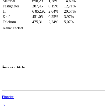
Material
658,29
1,28%
14,60%
Fastigheter
287,45
0,15%
12,71%
IT
6 852,92
2,64%
20,57%
Kraft
451,05
0,25%
3,97%
Telekom
475,31
2,24%
5,07%
Källa: Factset
Ämnen i artikeln
USA-börserna
Wall Street
Finwire