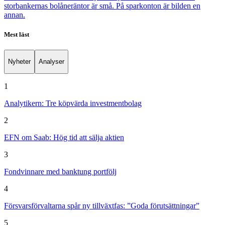
storbankernas bolåneräntor är små. På sparkonton är bilden en
annan.
Mest läst
Nyheter
Analyser
1
Analytikern: Tre köpvärda investmentbolag
2
EFN om Saab: Hög tid att sälja aktien
3
Fondvinnare med banktung portfölj
4
Försvarsförvaltarna spår ny tillväxtfas: ”Goda förutsättningar”
5