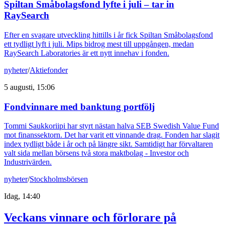
Spiltan Småbolagsfond lyfte i juli – tar in
RaySearch
Efter en svagare utveckling hittills i år fick Spiltan Småbolagsfond
ett tydligt lyft i juli. Mips bidrog mest till uppgången, medan
RaySearch Laboratories är ett nytt innehav i fonden.
nyheter
/
Aktiefonder
5 augusti, 15:06
Fondvinnare med banktung portfölj
Tommi Saukkoriipi har styrt nästan halva SEB Swedish Value Fund
mot finanssektorn. Det har varit ett vinnande drag. Fonden har slagit
index tydligt både i år och på längre sikt. Samtidigt har förvaltaren
valt sida mellan börsens två stora maktbolag - Investor och
Industrivärden.
nyheter
/
Stockholmsbörsen
Idag, 14:40
Veckans vinnare och förlorare på