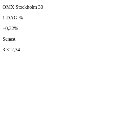
OMX Stockholm 30
1 DAG %
−0,32%
Senast
3 312,34