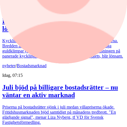
5 augusti, 15:50
Kommentar: Kan nuggets bli lika
lönsamma som kycklingfilé?
Kycklingproducenten Scandi Standard håller hög fart i affärerna.
Bredden är uppfriskande och flera av affärerna kan bli riktiga
guldklimpar (nuggets). Fast då vill det till att just storsatsningen på
panerade kycklingprodukter, av typen chicken nuggets, blir lönsam.
nyheter
/
Bostadsmarknad
Idag, 07:15
Juli bjöd på billigare bostadsrätter – nu
väntar en aktiv marknad
Priserna på bostadsrätter sjönk i juli medan villapriserna ökade.
Fritidshusmarknaden bjöd samtidigt på månadens tredbrott. "En
glädjande signal", menar Liza Nyberg, tf VD för Svensk
Fastighetsförmedling.