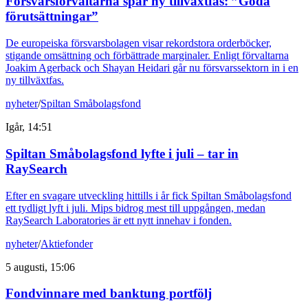
Försvarsförvaltarna spår ny tillväxtfas: ”Goda
förutsättningar”
De europeiska försvarsbolagen visar rekordstora orderböcker,
stigande omsättning och förbättrade marginaler. Enligt förvaltarna
Joakim Agerback och Shayan Heidari går nu försvarssektorn in i en
ny tillväxtfas.
nyheter
/
Spiltan Småbolagsfond
Igår, 14:51
Spiltan Småbolagsfond lyfte i juli – tar in
RaySearch
Efter en svagare utveckling hittills i år fick Spiltan Småbolagsfond
ett tydligt lyft i juli. Mips bidrog mest till uppgången, medan
RaySearch Laboratories är ett nytt innehav i fonden.
nyheter
/
Aktiefonder
5 augusti, 15:06
Fondvinnare med banktung portfölj