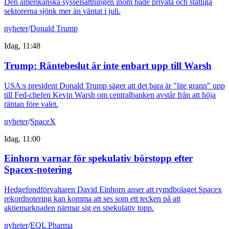
Den amerikanska sysselsättningen inom både privata och statliga
sektorerna sjönk mer än väntat i juli.
nyheter
/
Donald Trump
Idag, 11:48
Trump: Räntebeslut är inte enbart upp till Warsh
USA:s president Donald Trump säger att det bara är "lite grann" upp
till Fed-chefen Kevin Warsh om centralbanken avstår från att höja
räntan före valet.
nyheter
/
SpaceX
Idag, 11:00
Einhorn varnar för spekulativ börstopp efter
Spacex-notering
Hedgefondförvaltaren David Einhorn anser att rymdbolaget Spacex
rekordnotering kan komma att ses som ett tecken på att
aktiemarknaden närmar sig en spekulativ topp.
nyheter
/
EQL Pharma