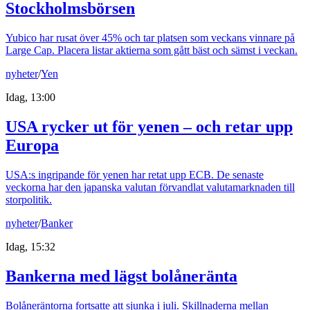
Stockholmsbörsen
Yubico har rusat över 45% och tar platsen som veckans vinnare på
Large Cap. Placera listar aktierna som gått bäst och sämst i veckan.
nyheter
/
Yen
Idag, 13:00
USA rycker ut för yenen – och retar upp
Europa
USA:s ingripande för yenen har retat upp ECB. De senaste
veckorna har den japanska valutan förvandlat valutamarknaden till
storpolitik.
nyheter
/
Banker
Idag, 15:32
Bankerna med lägst bolåneränta
Bolåneräntorna fortsatte att sjunka i juli. Skillnaderna mellan