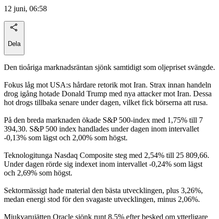
12 juni, 06:58
Dela
Den tioåriga marknadsräntan sjönk samtidigt som oljepriset svängde.
Fokus låg mot USA:s hårdare retorik mot Iran. Strax innan handeln
drog igång hotade Donald Trump med nya attacker mot Iran. Dessa
hot drogs tillbaka senare under dagen, vilket fick börserna att rusa.
På den breda marknaden ökade S&P 500-index med 1,75% till 7
394,30. S&P 500 index handlades under dagen inom intervallet
-0,13% som lägst och 2,00% som högst.
Teknologitunga Nasdaq Composite steg med 2,54% till 25 809,66.
Under dagen rörde sig indexet inom intervallet -0,24% som lägst
och 2,69% som högst.
Sektormässigt hade material den bästa utvecklingen, plus 3,26%,
medan energi stod för den svagaste utvecklingen, minus 2,06%.
Mjukvarujätten Oracle sjönk runt 8,5% efter besked om ytterligare