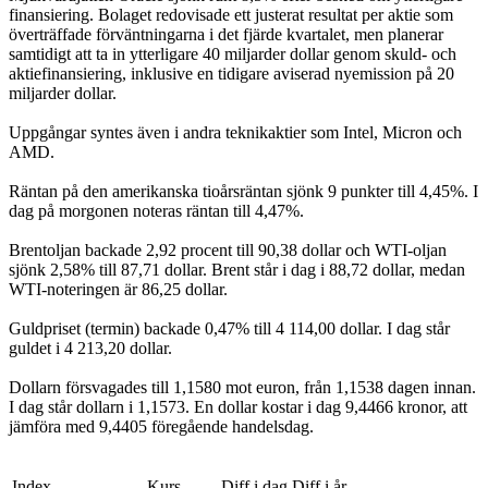
finansiering. Bolaget redovisade ett justerat resultat per aktie som
överträffade förväntningarna i det fjärde kvartalet, men planerar
samtidigt att ta in ytterligare 40 miljarder dollar genom skuld- och
aktiefinansiering, inklusive en tidigare aviserad nyemission på 20
miljarder dollar.
Uppgångar syntes även i andra teknikaktier som Intel, Micron och
AMD.
Räntan på den amerikanska tioårsräntan sjönk 9 punkter till 4,45%. I
dag på morgonen noteras räntan till 4,47%.
Brentoljan backade 2,92 procent till 90,38 dollar och WTI-oljan
sjönk 2,58% till 87,71 dollar. Brent står i dag i 88,72 dollar, medan
WTI-noteringen är 86,25 dollar.
Guldpriset (termin) backade 0,47% till 4 114,00 dollar. I dag står
guldet i 4 213,20 dollar.
Dollarn försvagades till 1,1580 mot euron, från 1,1538 dagen innan.
I dag står dollarn i 1,1573. En dollar kostar i dag 9,4466 kronor, att
jämföra med 9,4405 föregående handelsdag.
Index
Kurs
Diff i dag
Diff i år