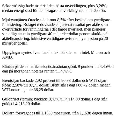
Sektormässigt hade material den bästa utvecklingen, plus 3,26%,
medan energi stod för den svagaste utvecklingen, minus 2,06%.
Mjukvarujätten Oracle sjönk runt 8,5% efter besked om ytterligare
finansiering. Bolaget redovisade ett justerat resultat per aktie som
överträffade förväntningarna i det fjärde kvartalet, men planerar
samtidigt att ta in ytterligare 40 miljarder dollar genom skuld- och
aktiefinansiering, inklusive en tidigare aviserad nyemission på 20
miljarder dollar.
Uppgångar syntes även i andra teknikaktier som Intel, Micron och
AMD.
Räntan på den amerikanska tioårsräntan sjönk 9 punkter till 4,45%. I
dag på morgonen noteras räntan till 4,47%.
Brentoljan backade 2,92 procent till 90,38 dollar och WTI-oljan
sjönk 2,58% till 87,71 dollar. Brent står i dag i 88,72 dollar, medan
WTI-noteringen är 86,25 dollar.
Guldpriset (termin) backade 0,47% till 4 114,00 dollar. I dag står
guldet i 4 213,20 dollar.
Dollarn försvagades till 1,1580 mot euron, från 1,1538 dagen innan.