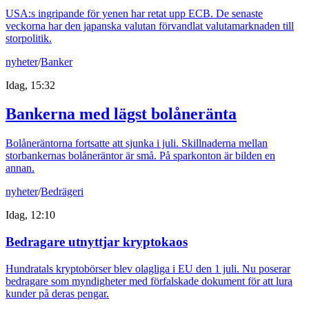
USA:s ingripande för yenen har retat upp ECB. De senaste
veckorna har den japanska valutan förvandlat valutamarknaden till
storpolitik.
nyheter
/
Banker
Idag, 15:32
Bankerna med lägst bolåneränta
Bolåneräntorna fortsatte att sjunka i juli. Skillnaderna mellan
storbankernas bolåneräntor är små. På sparkonton är bilden en
annan.
nyheter
/
Bedrägeri
Idag, 12:10
Bedragare utnyttjar kryptokaos
Hundratals kryptobörser blev olagliga i EU den 1 juli. Nu poserar
bedragare som myndigheter med förfalskade dokument för att lura
kunder på deras pengar.