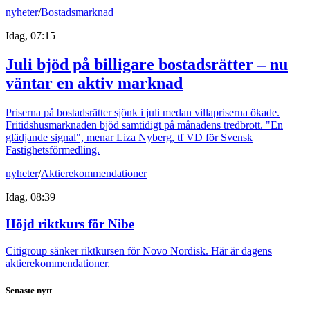
nyheter
/
Bostadsmarknad
Idag, 07:15
Juli bjöd på billigare bostadsrätter – nu
väntar en aktiv marknad
Priserna på bostadsrätter sjönk i juli medan villapriserna ökade.
Fritidshusmarknaden bjöd samtidigt på månadens tredbrott. "En
glädjande signal", menar Liza Nyberg, tf VD för Svensk
Fastighetsförmedling.
nyheter
/
Aktierekommendationer
Idag, 08:39
Höjd riktkurs för Nibe
Citigroup sänker riktkursen för Novo Nordisk. Här är dagens
aktierekommendationer.
Senaste nytt