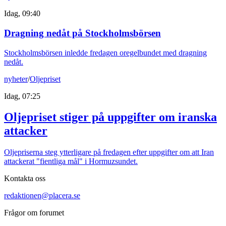
Idag, 09:40
Dragning nedåt på Stockholmsbörsen
Stockholmsbörsen inledde fredagen oregelbundet med dragning
nedåt.
nyheter
/
Oljepriset
Idag, 07:25
Oljepriset stiger på uppgifter om iranska
attacker
Oljepriserna steg ytterligare på fredagen efter uppgifter om att Iran
attackerat "fientliga mål" i Hormuzsundet.
Kontakta oss
redaktionen@placera.se
Frågor om forumet