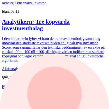
nyheter
,
Aktieanalys
/
Investor
Idag, 08:11
Analytikern: Tre köpvärda
investmentbolag
I den här artikeln lyfter vi fram de tre investmentbolag som i dag
uppvisar den starkaste tekniska bilden enligt vår nya Investtech
Score, som sammanfattar den tekniska bedömningen av en aktie på
en skala från –100 till +100, där högre värden indikerar en starkare
köpsignal och lägre värden en starkare säljsignal enligt Investtechs
algoritmer.
Aktieanalys
/
Nederman
Igår, 15:55
Nederman: Vändning i sikte?
Det har blåst snåla vindar runt Nederman på börsen de senaste åren.
Det är bara delvis befogat av den tuffa marknaden.
Kommentar
,
Aktieanalys
/
Scandi Standard