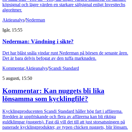
köpsignal och lägre värden en starkare säljsignal enligt Investtechs
algoritmer.
Aktieanalys
/
Nederman
Igår, 15:55
Nederman: Vändning i sikte?
Det har blåst snåla vindar runt Nederman på börsen de senaste åren.
Det är bara delvis befogat av den tuffa marknaden.
Kommentar
,
Aktieanalys
/
Scandi Standard
5 augusti, 15:50
Kommentar: Kan nuggets bli lika
lönsamma som kycklingfilé?
Kycklingproducenten Scandi Standard håller hög fart i affärerna.
Bredden är uppfriskande och flera av affärerna kan bli riktiga
guldklimpar (nuggets). Fast då vill det till att just storsatsningen på
panerade kycklingprodukter, av typen chicken nuggets, blir lönsam.