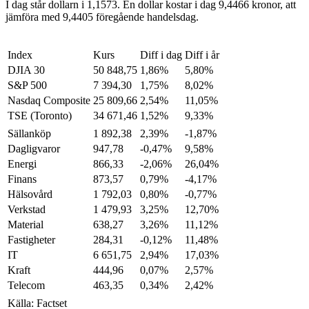
I dag står dollarn i 1,1573. En dollar kostar i dag 9,4466 kronor, att
jämföra med 9,4405 föregående handelsdag.
Index
Kurs
Diff i dag
Diff i år
DJIA 30
50 848,75
1,86%
5,80%
S&P 500
7 394,30
1,75%
8,02%
Nasdaq Composite
25 809,66
2,54%
11,05%
TSE (Toronto)
34 671,46
1,52%
9,33%
Sällanköp
1 892,38
2,39%
-1,87%
Dagligvaror
947,78
-0,47%
9,58%
Energi
866,33
-2,06%
26,04%
Finans
873,57
0,79%
-4,17%
Hälsovård
1 792,03
0,80%
-0,77%
Verkstad
1 479,93
3,25%
12,70%
Material
638,27
3,26%
11,12%
Fastigheter
284,31
-0,12%
11,48%
IT
6 651,75
2,94%
17,03%
Kraft
444,96
0,07%
2,57%
Telecom
463,35
0,34%
2,42%
Källa: Factset