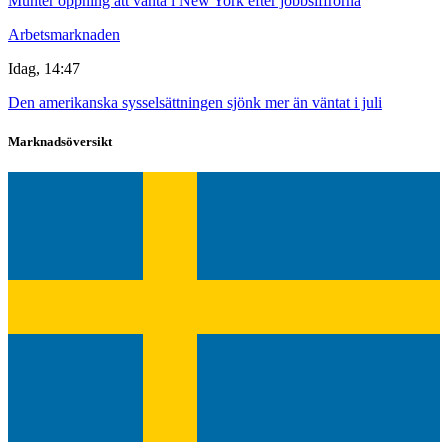
Munter öppning att vänta i New York efter jobbsiffrorna
Arbetsmarknaden
Idag, 14:47
Den amerikanska sysselsättningen sjönk mer än väntat i juli
Marknadsöversikt