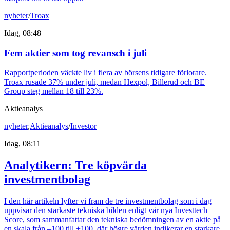
nyheter
/
Troax
Idag, 08:48
Fem aktier som tog revansch i juli
Rapportperioden väckte liv i flera av börsens tidigare förlorare.
Troax rusade 37% under juli, medan Hexpol, Billerud och BE
Group steg mellan 18 till 23%.
Aktieanalys
nyheter
,
Aktieanalys
/
Investor
Idag, 08:11
Analytikern: Tre köpvärda
investmentbolag
I den här artikeln lyfter vi fram de tre investmentbolag som i dag
uppvisar den starkaste tekniska bilden enligt vår nya Investtech
Score, som sammanfattar den tekniska bedömningen av en aktie på
en skala från –100 till +100, där högre värden indikerar en starkare