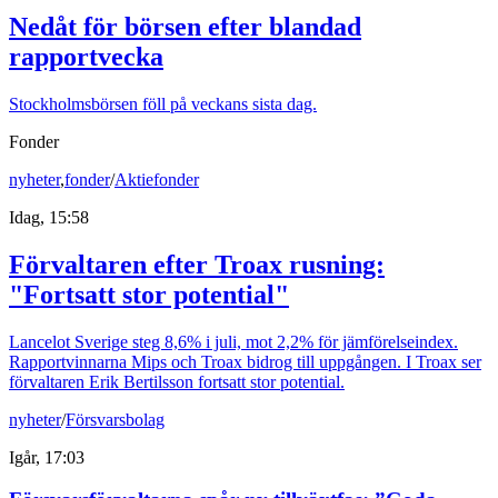
Nedåt för börsen efter blandad
rapportvecka
Stockholmsbörsen föll på veckans sista dag.
Fonder
nyheter
,
fonder
/
Aktiefonder
Idag, 15:58
Förvaltaren efter Troax rusning:
"Fortsatt stor potential"
Lancelot Sverige steg 8,6% i juli, mot 2,2% för jämförelseindex.
Rapportvinnarna Mips och Troax bidrog till uppgången. I Troax ser
förvaltaren Erik Bertilsson fortsatt stor potential.
nyheter
/
Försvarsbolag
Igår, 17:03