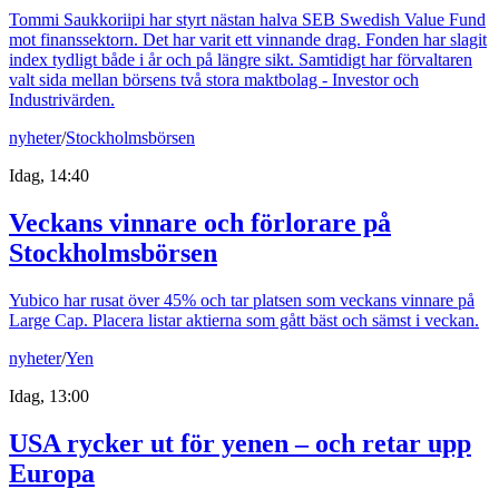
Tommi Saukkoriipi har styrt nästan halva SEB Swedish Value Fund
mot finanssektorn. Det har varit ett vinnande drag. Fonden har slagit
index tydligt både i år och på längre sikt. Samtidigt har förvaltaren
valt sida mellan börsens två stora maktbolag - Investor och
Industrivärden.
nyheter
/
Stockholmsbörsen
Idag, 14:40
Veckans vinnare och förlorare på
Stockholmsbörsen
Yubico har rusat över 45% och tar platsen som veckans vinnare på
Large Cap. Placera listar aktierna som gått bäst och sämst i veckan.
nyheter
/
Yen
Idag, 13:00
USA rycker ut för yenen – och retar upp
Europa