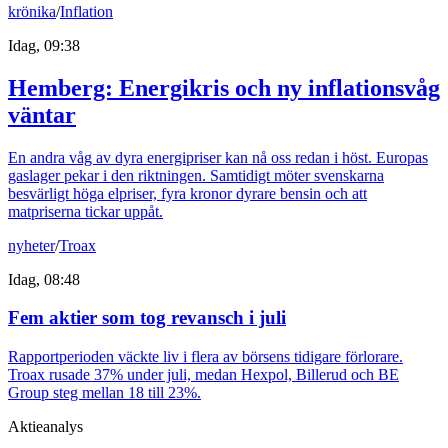
krönika
/
Inflation
Idag, 09:38
Hemberg: Energikris och ny inflationsvåg
väntar
En andra våg av dyra energipriser kan nå oss redan i höst. Europas
gaslager pekar i den riktningen. Samtidigt möter svenskarna
besvärligt höga elpriser, fyra kronor dyrare bensin och att
matpriserna tickar uppåt.
nyheter
/
Troax
Idag, 08:48
Fem aktier som tog revansch i juli
Rapportperioden väckte liv i flera av börsens tidigare förlorare.
Troax rusade 37% under juli, medan Hexpol, Billerud och BE
Group steg mellan 18 till 23%.
Aktieanalys