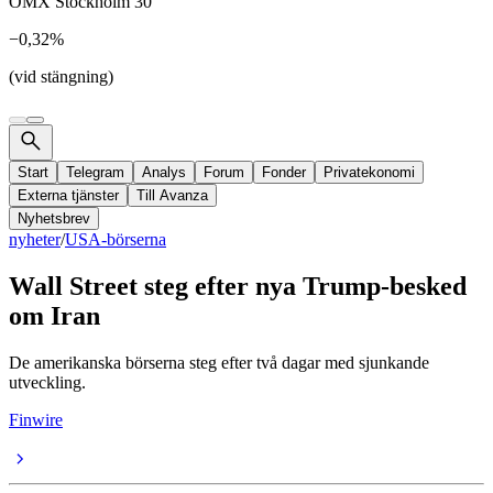
OMX Stockholm 30
−0,32%
(vid stängning)
Start
Telegram
Analys
Forum
Fonder
Privatekonomi
Externa tjänster
Till Avanza
Nyhetsbrev
nyheter
/
USA-börserna
Wall Street steg efter nya Trump-besked
om Iran
De amerikanska börserna steg efter två dagar med sjunkande
utveckling.
Finwire