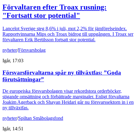
Förvaltaren efter Troax rusning:
"Fortsatt stor potential"
Lancelot Sverige steg 8,6% i juli, mot 2,2% för jämförelseindex.
Rapportvinnarna Mips och Troax bidrog till uppgången. I Troax ser
förvaltaren Erik Bertilsson fortsatt stor potential.
nyheter
/
Försvarsbolag
Igår, 17:03
Försvarsförvaltarna spår ny tillväxtfas: ”Goda
förutsättningar”
De europeiska försvarsbolagen visar rekordstora orderböcker,
stigande omsättning och förbättrade marginaler. Enligt förvaltarna
Joakim Agerback och Shayan Heidari går nu försvarssektorn in i en
ny tillväxtfas.
nyheter
/
Spiltan Småbolagsfond
Igår, 14:51