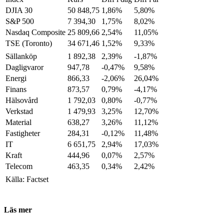
DJIA 30
50 848,75
1,86%
5,80%
S&P 500
7 394,30
1,75%
8,02%
Nasdaq Composite
25 809,66
2,54%
11,05%
TSE (Toronto)
34 671,46
1,52%
9,33%
Sällanköp
1 892,38
2,39%
-1,87%
Dagligvaror
947,78
-0,47%
9,58%
Energi
866,33
-2,06%
26,04%
Finans
873,57
0,79%
-4,17%
Hälsovård
1 792,03
0,80%
-0,77%
Verkstad
1 479,93
3,25%
12,70%
Material
638,27
3,26%
11,12%
Fastigheter
284,31
-0,12%
11,48%
IT
6 651,75
2,94%
17,03%
Kraft
444,96
0,07%
2,57%
Telecom
463,35
0,34%
2,42%
Källa: Factset
Läs mer