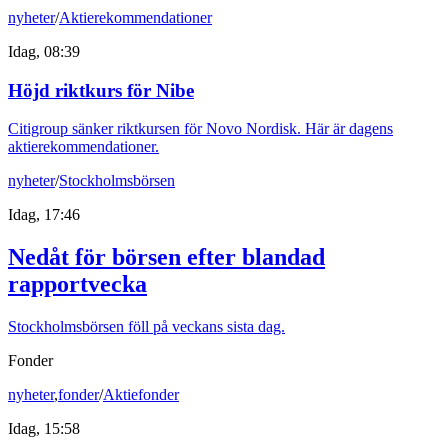
nyheter
/
Aktierekommendationer
Idag, 08:39
Höjd riktkurs för Nibe
Citigroup sänker riktkursen för Novo Nordisk. Här är dagens
aktierekommendationer.
nyheter
/
Stockholmsbörsen
Idag, 17:46
Nedåt för börsen efter blandad
rapportvecka
Stockholmsbörsen föll på veckans sista dag.
Fonder
nyheter
,
fonder
/
Aktiefonder
Idag, 15:58