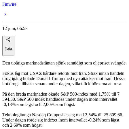
Finwire
12 juni, 06:58
Dela
Den tioåriga marknadsräntan sjönk samtidigt som oljepriset svängde.
Fokus låg mot USA:s hårdare retorik mot Iran. Strax innan handeln
drog igång hotade Donald Trump med nya attacker mot Iran. Dessa
hot drogs tillbaka senare under dagen, vilket fick börserna att rusa.
På den breda marknaden ökade S&P 500-index med 1,75% till 7
394,30. S&P 500 index handlades under dagen inom intervallet
-0,13% som lägst och 2,00% som högst.
Teknologitunga Nasdaq Composite steg med 2,54% till 25 809,66.
Under dagen rörde sig indexet inom intervallet -0,24% som lägst
och 2,69% som högst.