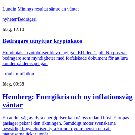
Lundin Minings resultat sämre än väntat
nyheter
/
Bedrägeri
Idag, 12:10
Bedragare utnyttjar kryptokaos
Hundratals kryptobörser blev olagliga i EU den 1 juli. Nu poserar
bedragare som myndigheter med förfalskade dokument för att lura
kunder på deras pengar.
krönika
/
Inflation
Idag, 09:38
Hemberg: Energikris och ny inflationsvåg
väntar
En andra våg av dyra energipriser kan nå oss redan i höst. Europas
gaslager pekar i den riktningen. Samtidigt möter svenskarna
besvärligt höga elpriser, fyra kronor dyrare bensin och att
matpriserna tickar uppåt.