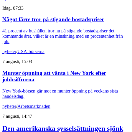
Idag, 07:33
Något färre tror på stigande bostadspriser
41 procent av hushållen tror nu på stigande bostadspriser det
kommande året, vilket är en minskning med en procentenhet från
juli.
nyheter
/
USA-börserna
7 augusti, 15:03
Munter öppning att vänta i New York efter
jobbsiffrorna
New York-börsen går mot en munter öppning på veckans sista
handelsdag.
nyheter
/
Arbetsmarknaden
7 augusti, 14:47
Den amerikanska sysselsättningen sjönk