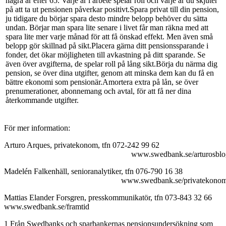
några år efter 65. Varje år i arbete spelar roll och varje år du skjuter
på att ta ut pensionen påverkar positivt.Spara privat till din pension,
ju tidigare du börjar spara desto mindre belopp behöver du sätta
undan. Börjar man spara lite senare i livet får man räkna med att
spara lite mer varje månad för att få önskad effekt. Men även små
belopp gör skillnad på sikt.Placera gärna ditt pensionssparande i
fonder, det ökar möjligheten till avkastning på ditt sparande. Se
även över avgifterna, de spelar roll på lång sikt.Börja du närma dig
pension, se över dina utgifter, genom att minska dem kan du få en
bättre ekonomi som pensionär.Amortera extra på lån, se över
prenumerationer, abonnemang och avtal, för att få ner dina
återkommande utgifter.
För mer information:
Arturo Arques, privatekonom, tfn 072-242 99 62
www.swedbank.se/arturosblog
Madelén Falkenhäll, senioranalytiker, tfn 076-790 16 38
www.swedbank.se/privatekonom
Mattias Elander Forsgren, presskommunikatör, tfn 073-843 32 66
www.swedbank.se/framtid
1 Från Swedbanks och sparbankernas pensionsundersökning som