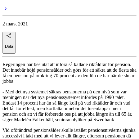
2 mars, 2021
Dela
Regeringen har beslutat att införa så kallade riktåldrar för pension.
Det innebär höjd pensionsålder och görs för att säkra att de flesta ska
få en pension på omkring 70 procent av den lön de har när de slutar
jobba.
- Med det nya systemet säkras pensionerna på den nivå som var
meningen när det nya pensionssystemet infördes på 1990-talet.
Endast 14 procent har än så länge koll på vad riktålder är och vad
det får för effekt, men kortfattat innebär det tusenlappar mer i
pension och att vi får förbereda oss på att jobba längre än till 65 år,
säger Madelén Falkenhäll, senioranalytiker på Swedbank.
Vid oförändrad pensionsålder skulle istället pensionsnivåerna sjunka
successivt i takt med att vi lever allt längre, eftersom pensionen då