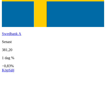
Swedbank A
Senast
381,20
1 dag %
−0,83%
Köp
Sälj