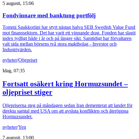
5 augusti, 15:06
Fondvinnare med banktung portfölj
Tommi Saukkoriipi har styrt nästan halva SEB Swedish Value Fund
mot finanssektorn. Det har varit ett vinnande drag. Fonden har slagit
index tydligt både i år och på längre sikt. Samtidigt har förvaltaren
valt sida mellan börsens två stora maktbolag - Investor och
Industrivärden.
nyheter
/
Oljepriset
Idag, 07:35
Fortsatt osäkert kring Hormuzsundet –
oljepriset stiger
Oljepriserna steg på måndagen sedan Iran dementerat att landet för
direkta samtal med USA om att avsluta konflikten och återöppna
Hormuzsundet.
nyheter
/
Yen
7 augusti, 13:00