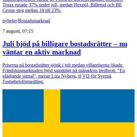
Troax rusade 37% under juli, medan Hexpol, Billerud och BE
Group steg mellan 18 till 23%.
nyheter
/
Bostadsmarknad
7 augusti, 07:15
Juli bjöd på billigare bostadsrätter – nu
väntar en aktiv marknad
Priserna på bostadsrätter sjönk i juli medan villapriserna ökade.
Fritidshusmarknaden bjöd samtidigt på månadens tredbrott. "En
glädjande signal", menar Liza Nyberg, tf VD för Svensk
Fastighetsförmedling.