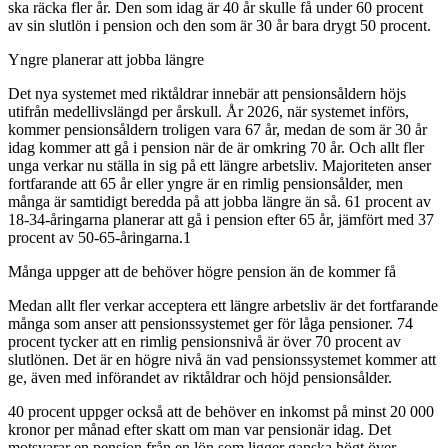
ska räcka fler år. Den som idag är 40 år skulle få under 60 procent
av sin slutlön i pension och den som är 30 år bara drygt 50 procent.
Yngre planerar att jobba längre
Det nya systemet med riktåldrar innebär att pensionsåldern höjs
utifrån medellivslängd per årskull. År 2026, när systemet införs,
kommer pensionsåldern troligen vara 67 år, medan de som är 30 år
idag kommer att gå i pension när de är omkring 70 år. Och allt fler
unga verkar nu ställa in sig på ett längre arbetsliv. Majoriteten anser
fortfarande att 65 år eller yngre är en rimlig pensionsålder, men
många är samtidigt beredda på att jobba längre än så. 61 procent av
18-34-åringarna planerar att gå i pension efter 65 år, jämfört med 37
procent av 50-65-åringarna.1
Många uppger att de behöver högre pension än de kommer få
Medan allt fler verkar acceptera ett längre arbetsliv är det fortfarande
många som anser att pensionssystemet ger för låga pensioner. 74
procent tycker att en rimlig pensionsnivå är över 70 procent av
slutlönen. Det är en högre nivå än vad pensionssystemet kommer att
ge, även med införandet av riktåldrar och höjd pensionsålder.
40 procent uppger också att de behöver en inkomst på minst 20 000
kronor per månad efter skatt om man var pensionär idag. Det
motsvarar en pension från en lön som ligger ganska högt över