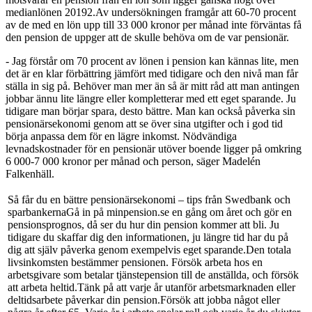
medianlönen 20192.Av undersökningen framgår att 60-70 procent
av de med en lön upp till 33 000 kronor per månad inte förväntas få
den pension de uppger att de skulle behöva om de var pensionär.
- Jag förstår om 70 procent av lönen i pension kan kännas lite, men
det är en klar förbättring jämfört med tidigare och den nivå man får
ställa in sig på. Behöver man mer än så är mitt råd att man antingen
jobbar ännu lite längre eller kompletterar med ett eget sparande. Ju
tidigare man börjar spara, desto bättre. Man kan också påverka sin
pensionärsekonomi genom att se över sina utgifter och i god tid
börja anpassa dem för en lägre inkomst. Nödvändiga
levnadskostnader för en pensionär utöver boende ligger på omkring
6 000-7 000 kronor per månad och person, säger Madelén
Falkenhäll.
Så får du en bättre pensionärsekonomi – tips från Swedbank och
sparbankernaGå in på minpension.se en gång om året och gör en
pensionsprognos, då ser du hur din pension kommer att bli. Ju
tidigare du skaffar dig den informationen, ju längre tid har du på
dig att själv påverka genom exempelvis eget sparande.Den totala
livsinkomsten bestämmer pensionen. Försök arbeta hos en
arbetsgivare som betalar tjänstepension till de anställda, och försök
att arbeta heltid.Tänk på att varje år utanför arbetsmarknaden eller
deltidsarbete påverkar din pension.Försök att jobba något eller