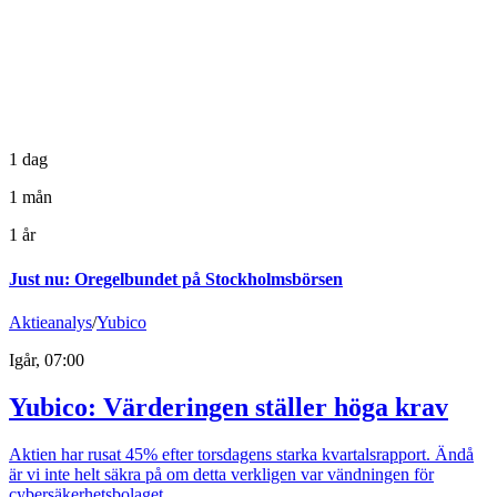
1 dag
1 mån
1 år
Just nu
:
Oregelbundet på Stockholmsbörsen
Aktieanalys
/
Yubico
Igår, 07:00
Yubico: Värderingen ställer höga krav
Aktien har rusat 45% efter torsdagens starka kvartalsrapport. Ändå
är vi inte helt säkra på om detta verkligen var vändningen för
cybersäkerhetsbolaget.