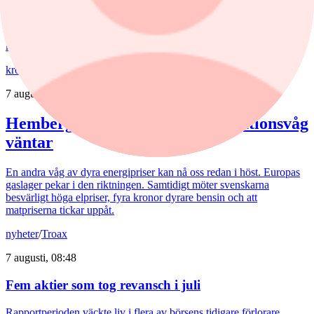
Hundratals kryptobörser blev olagliga i EU den 1 juli. Nu poserar
bedragare som myndigheter med förfalskade dokument för att lura
kunder på deras pengar.
krönika
/
Inflation
7 augusti, 09:38
Hemberg: Energikris och ny inflationsvåg
väntar
En andra våg av dyra energipriser kan nå oss redan i höst. Europas
gaslager pekar i den riktningen. Samtidigt möter svenskarna
besvärligt höga elpriser, fyra kronor dyrare bensin och att
matpriserna tickar uppåt.
nyheter
/
Troax
7 augusti, 08:48
Fem aktier som tog revansch i juli
Rapportperioden väckte liv i flera av börsens tidigare förlorare.