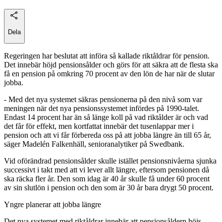
Dela
Regeringen har beslutat att införa så kallade riktåldrar för pension.
Det innebär höjd pensionsålder och görs för att säkra att de flesta ska
få en pension på omkring 70 procent av den lön de har när de slutar
jobba.
- Med det nya systemet säkras pensionerna på den nivå som var
meningen när det nya pensionssystemet infördes på 1990-talet.
Endast 14 procent har än så länge koll på vad riktålder är och vad
det får för effekt, men kortfattat innebär det tusenlappar mer i
pension och att vi får förbereda oss på att jobba längre än till 65 år,
säger Madelén Falkenhäll, senioranalytiker på Swedbank.
Vid oförändrad pensionsålder skulle istället pensionsnivåerna sjunka
successivt i takt med att vi lever allt längre, eftersom pensionen då
ska räcka fler år. Den som idag är 40 år skulle få under 60 procent
av sin slutlön i pension och den som är 30 år bara drygt 50 procent.
Yngre planerar att jobba längre
Det nya systemet med riktåldrar innebär att pensionsåldern höjs