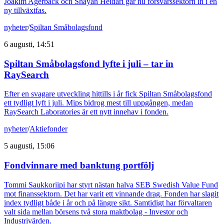
Joakim Agerback och Shayan Heidari går nu försvarssektorn in i en
ny tillväxtfas.
nyheter
/
Spiltan Småbolagsfond
6 augusti, 14:51
Spiltan Småbolagsfond lyfte i juli – tar in
RaySearch
Efter en svagare utveckling hittills i år fick Spiltan Småbolagsfond
ett tydligt lyft i juli. Mips bidrog mest till uppgången, medan
RaySearch Laboratories är ett nytt innehav i fonden.
nyheter
/
Aktiefonder
5 augusti, 15:06
Fondvinnare med banktung portfölj
Tommi Saukkoriipi har styrt nästan halva SEB Swedish Value Fund
mot finanssektorn. Det har varit ett vinnande drag. Fonden har slagit
index tydligt både i år och på längre sikt. Samtidigt har förvaltaren
valt sida mellan börsens två stora maktbolag - Investor och
Industrivärden.