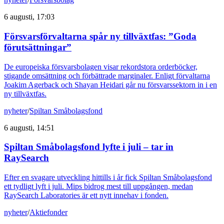
6 augusti, 17:03
Försvarsförvaltarna spår ny tillväxtfas: ”Goda
förutsättningar”
De europeiska försvarsbolagen visar rekordstora orderböcker,
stigande omsättning och förbättrade marginaler. Enligt förvaltarna
Joakim Agerback och Shayan Heidari går nu försvarssektorn in i en
ny tillväxtfas.
nyheter
/
Spiltan Småbolagsfond
6 augusti, 14:51
Spiltan Småbolagsfond lyfte i juli – tar in
RaySearch
Efter en svagare utveckling hittills i år fick Spiltan Småbolagsfond
ett tydligt lyft i juli. Mips bidrog mest till uppgången, medan
RaySearch Laboratories är ett nytt innehav i fonden.
nyheter
/
Aktiefonder