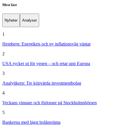
Mest läst
Nyheter
Analyser
1
Hemberg: Energikris och ny inflationsvåg väntar
2
USA rycker ut för yenen – och retar upp Europa
3
Analytikern: Tre köpvärda investmentbolag
4
Veckans vinnare och förlorare på Stockholmsbörsen
5
Bankerna med lägst bolåneränta