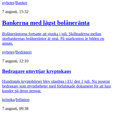
nyheter
/
Banker
7 augusti, 15:32
Bankerna med lägst bolåneränta
Bolåneräntorna fortsatte att sjunka i juli. Skillnaderna mellan
storbankernas bolåneräntor är små. På sparkonton är bilden en
annan.
nyheter
/
Bedrägeri
7 augusti, 12:10
Bedragare utnyttjar kryptokaos
Hundratals kryptobörser blev olagliga i EU den 1 juli. Nu poserar
bedragare som myndigheter med förfalskade dokument för att lura
kunder på deras pengar.
krönika
/
Inflation
7 augusti, 09:38