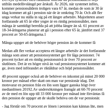
utifrån medellivslängd per årskull. År 2026, när systemet införs,
kommer pensionsåldern troligen vara 67 år, medan de som är 30 år
idag kommer att gå i pension när de är omkring 70 år. Och allt fler
unga verkar nu ställa in sig på ett längre arbetsliv. Majoriteten anser
fortfarande att 65 år eller yngre är en rimlig pensionsålder, men
många är samtidigt beredda på att jobba längre än så. 61 procent av
18-34-åringarna planerar att gå i pension efter 65 år, jämfört med 37
procent av 50-65-åringarna.1
Många uppger att de behöver högre pension än de kommer få
Medan allt fler verkar acceptera ett längre arbetsliv är det fortfarande
många som anser att pensionssystemet ger för låga pensioner. 74
procent tycker att en rimlig pensionsnivå är över 70 procent av
slutlönen. Det är en högre nivå än vad pensionssystemet kommer att
ge, även med införandet av riktåldrar och höjd pensionsålder.
40 procent uppger också att de behöver en inkomst på minst 20 000
kronor per månad efter skatt om man var pensionär idag. Det
motsvarar en pension från en lön som ligger ganska högt över
medianlönen 20192.Av undersökningen framgår att 60-70 procent
av de med en lön upp till 33 000 kronor per månad inte förväntas få
den pension de uppger att de skulle behöva om de var pensionär.
- Jag förstår om 70 procent av lönen i pension kan kännas lite, men