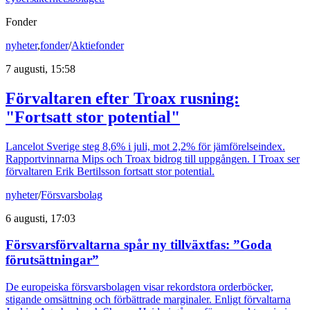
Fonder
nyheter
,
fonder
/
Aktiefonder
7 augusti, 15:58
Förvaltaren efter Troax rusning:
"Fortsatt stor potential"
Lancelot Sverige steg 8,6% i juli, mot 2,2% för jämförelseindex.
Rapportvinnarna Mips och Troax bidrog till uppgången. I Troax ser
förvaltaren Erik Bertilsson fortsatt stor potential.
nyheter
/
Försvarsbolag
6 augusti, 17:03
Försvarsförvaltarna spår ny tillväxtfas: ”Goda
förutsättningar”
De europeiska försvarsbolagen visar rekordstora orderböcker,
stigande omsättning och förbättrade marginaler. Enligt förvaltarna