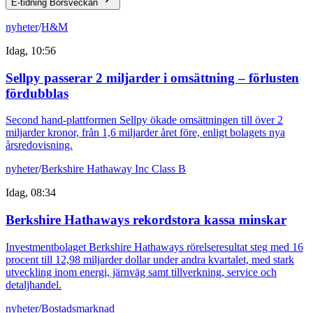
E-tidning Börsveckan
nyheter
/
H&M
Idag, 10:56
Sellpy passerar 2 miljarder i omsättning – förlusten
fördubblas
Second hand-plattformen Sellpy ökade omsättningen till över 2
miljarder kronor, från 1,6 miljarder året före, enligt bolagets nya
årsredovisning.
nyheter
/
Berkshire Hathaway Inc Class B
Idag, 08:34
Berkshire Hathaways rekordstora kassa minskar
Investmentbolaget Berkshire Hathaways rörelseresultat steg med 16
procent till 12,98 miljarder dollar under andra kvartalet, med stark
utveckling inom energi, järnväg samt tillverkning, service och
detaljhandel.
nyheter
/
Bostadsmarknad