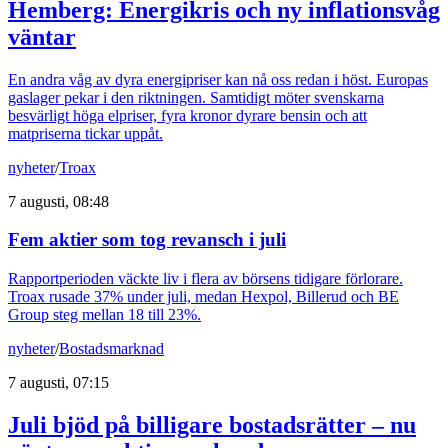
Hemberg: Energikris och ny inflationsvåg
väntar
En andra våg av dyra energipriser kan nå oss redan i höst. Europas
gaslager pekar i den riktningen. Samtidigt möter svenskarna
besvärligt höga elpriser, fyra kronor dyrare bensin och att
matpriserna tickar uppåt.
nyheter
/
Troax
7 augusti, 08:48
Fem aktier som tog revansch i juli
Rapportperioden väckte liv i flera av börsens tidigare förlorare.
Troax rusade 37% under juli, medan Hexpol, Billerud och BE
Group steg mellan 18 till 23%.
nyheter
/
Bostadsmarknad
7 augusti, 07:15
Juli bjöd på billigare bostadsrätter – nu