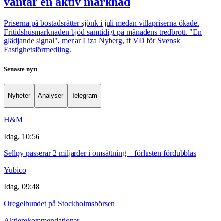
väntar en aktiv marknad
Priserna på bostadsrätter sjönk i juli medan villapriserna ökade.
Fritidshusmarknaden bjöd samtidigt på månadens tredbrott. "En
glädjande signal", menar Liza Nyberg, tf VD för Svensk
Fastighetsförmedling.
Senaste nytt
Nyheter
Analyser
Telegram
H&M
Idag, 10:56
Sellpy passerar 2 miljarder i omsättning – förlusten fördubblas
Yubico
Idag, 09:48
Oregelbundet på Stockholmsbörsen
Aktierekommendationer