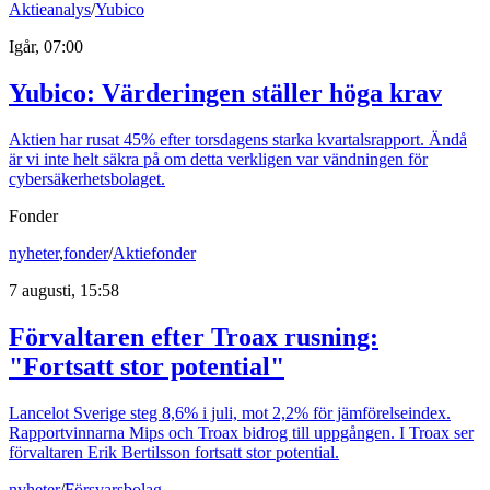
Aktieanalys
/
Yubico
Igår, 07:00
Yubico: Värderingen ställer höga krav
Aktien har rusat 45% efter torsdagens starka kvartalsrapport. Ändå
är vi inte helt säkra på om detta verkligen var vändningen för
cybersäkerhetsbolaget.
Fonder
nyheter
,
fonder
/
Aktiefonder
7 augusti, 15:58
Förvaltaren efter Troax rusning:
"Fortsatt stor potential"
Lancelot Sverige steg 8,6% i juli, mot 2,2% för jämförelseindex.
Rapportvinnarna Mips och Troax bidrog till uppgången. I Troax ser
förvaltaren Erik Bertilsson fortsatt stor potential.
nyheter
/
Försvarsbolag