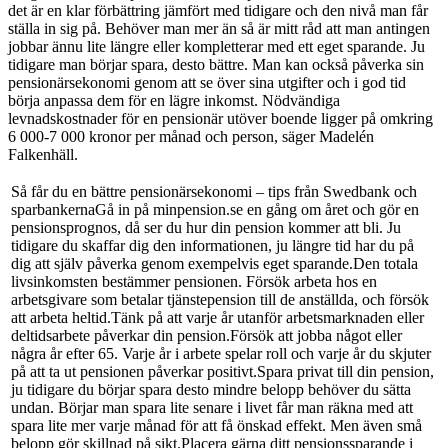
det är en klar förbättring jämfört med tidigare och den nivå man får
ställa in sig på. Behöver man mer än så är mitt råd att man antingen
jobbar ännu lite längre eller kompletterar med ett eget sparande. Ju
tidigare man börjar spara, desto bättre. Man kan också påverka sin
pensionärsekonomi genom att se över sina utgifter och i god tid
börja anpassa dem för en lägre inkomst. Nödvändiga
levnadskostnader för en pensionär utöver boende ligger på omkring
6 000-7 000 kronor per månad och person, säger Madelén
Falkenhäll.
Så får du en bättre pensionärsekonomi – tips från Swedbank och
sparbankernaGå in på minpension.se en gång om året och gör en
pensionsprognos, då ser du hur din pension kommer att bli. Ju
tidigare du skaffar dig den informationen, ju längre tid har du på
dig att själv påverka genom exempelvis eget sparande.Den totala
livsinkomsten bestämmer pensionen. Försök arbeta hos en
arbetsgivare som betalar tjänstepension till de anställda, och försök
att arbeta heltid.Tänk på att varje år utanför arbetsmarknaden eller
deltidsarbete påverkar din pension.Försök att jobba något eller
några år efter 65. Varje år i arbete spelar roll och varje år du skjuter
på att ta ut pensionen påverkar positivt.Spara privat till din pension,
ju tidigare du börjar spara desto mindre belopp behöver du sätta
undan. Börjar man spara lite senare i livet får man räkna med att
spara lite mer varje månad för att få önskad effekt. Men även små
belopp gör skillnad på sikt.Placera gärna ditt pensionssparande i