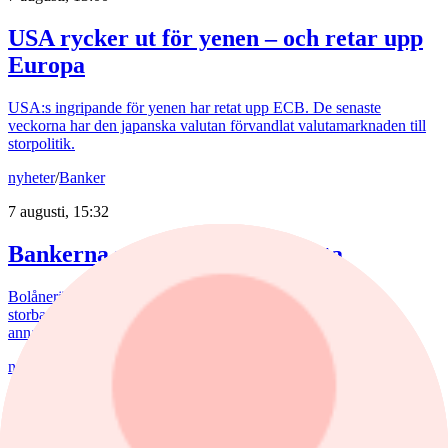
USA rycker ut för yenen – och retar upp
Europa
USA:s ingripande för yenen har retat upp ECB. De senaste
veckorna har den japanska valutan förvandlat valutamarknaden till
storpolitik.
nyheter
/
Banker
7 augusti, 15:32
Bankerna med lägst bolåneränta
Bolåneräntorna fortsatte att sjunka i juli. Skillnaderna mellan
storbankernas bolåneräntor är små. På sparkonton är bilden en
annan.
nyheter
/
Bedrägeri
7 augusti, 12:10
Bedragare utnyttjar kryptokaos