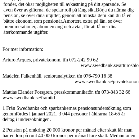
fonder, det ökar möjligheten till avkastning på ditt sparande. Se
även över avgifterna, de spelar roll på lång sikt.Börja du närma dig
pension, se över dina utgifter, genom att minska dem kan du få en
bättre ekonomi som pensionär.Amortera extra på lån, se över
prenumerationer, abonnemang och avtal, för att få ner dina
återkommande utgifter.
För mer information:
Arturo Arques, privatekonom, tfn 072-242 99 62
www.swedbank.se/arturosblog
Madelén Falkenhäll, senioranalytiker, tfn 076-790 16 38
www.swedbank.se/privatekonom
Mattias Elander Forsgren, presskommunikatör, tfn 073-843 32 66
www.swedbank.se/framtid
1 Från Swedbanks och sparbankernas pensionsundersökning som
genomfördes i januari 2021. 3 044 personer i åldrarna 18-65 år
deltog i undersökningen.
2 Pension på omkring 20 000 kronor per månad efter skatt får man
har en lön på runt 40 000 kronor per månad före skatt. Medianlönen