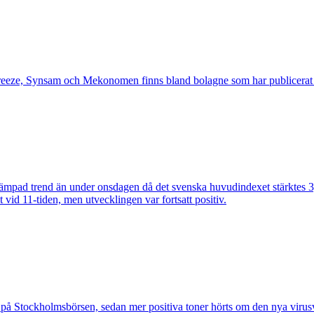
reeze, Synsam och Mekonomen finns bland bolagne som har publicerat s
ämpad trend än under onsdagen då det svenska huvudindexet stärktes 3,
id 11-tiden, men utvecklingen var fortsatt positiv.
på Stockholmsbörsen, sedan mer positiva toner hörts om den nya virusv