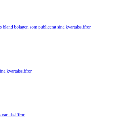
land bolagen som publicerat sina kvartalssiffror.
a kvartalssiffror.
artalssiffror.