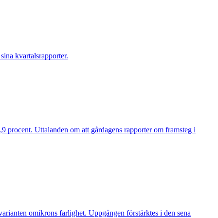
ina kvartalsrapporter.
9 procent. Uttalanden om att gårdagens rapporter om framsteg i
arianten omikrons farlighet. Uppgången förstärktes i den sena