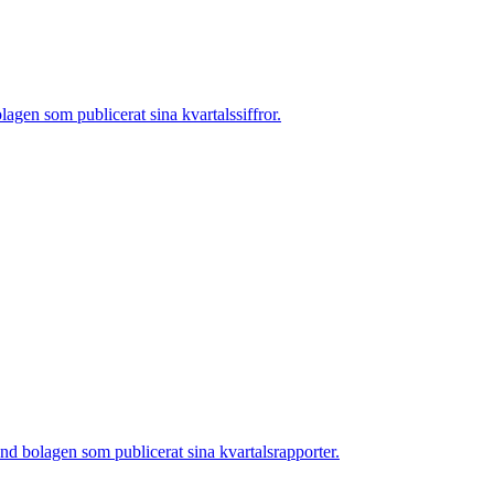
en som publicerat sina kvartalssiffror.
 bolagen som publicerat sina kvartalsrapporter.