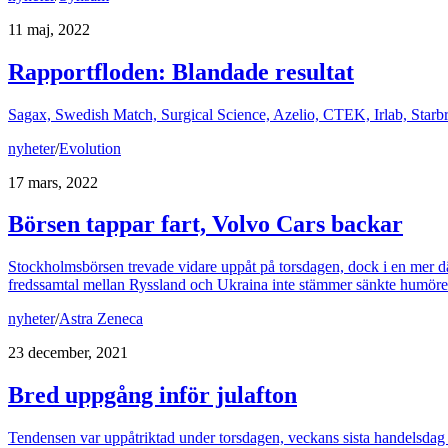
11 maj, 2022
Rapportfloden: Blandade resultat
Sagax, Swedish Match, Surgical Science, Azelio, CTEK, Irlab, Starb
nyheter
/
Evolution
17 mars, 2022
Börsen tappar fart, Volvo Cars backar
Stockholmsbörsen trevade vidare uppåt på torsdagen, dock i en mer d
fredssamtal mellan Ryssland och Ukraina inte stämmer sänkte humöret v
nyheter
/
Astra Zeneca
23 december, 2021
Bred uppgång inför julafton
Tendensen var uppåtriktad under torsdagen, veckans sista handelsdag 