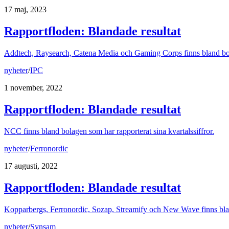
17 maj, 2023
Rapportfloden: Blandade resultat
Addtech, Raysearch, Catena Media och Gaming Corps finns bland bolag
nyheter
/
IPC
1 november, 2022
Rapportfloden: Blandade resultat
NCC finns bland bolagen som har rapporterat sina kvartalssiffror.
nyheter
/
Ferronordic
17 augusti, 2022
Rapportfloden: Blandade resultat
Kopparbergs, Ferronordic, Sozap, Streamify och New Wave finns bland
nyheter
/
Synsam