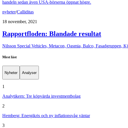
handeln sedan även USA-börserna öppnat högre.
nyheter
/
Calliditas
18 november, 2021
Rapportfloden: Blandade resultat
Nilsson Special Vehicles, Metacon, Oasmia, Balco, Fasadgruppen, Kje
Mest läst
Nyheter
Analyser
1
Analytikern: Tre köpvärda investmentbolag
2
Hemberg: Energikris och ny inflationsvåg väntar
3