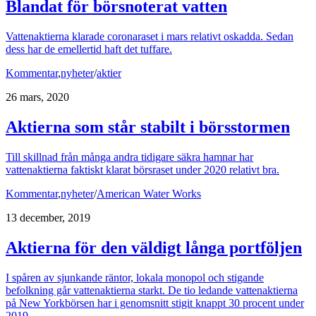
Blandat för börsnoterat vatten
Vattenaktierna klarade coronaraset i mars relativt oskadda. Sedan
dess har de emellertid haft det tuffare.
Kommentar
,
nyheter
/
aktier
26 mars, 2020
Aktierna som står stabilt i börsstormen
Till skillnad från många andra tidigare säkra hamnar har
vattenaktierna faktiskt klarat börsraset under 2020 relativt bra.
Kommentar
,
nyheter
/
American Water Works
13 december, 2019
Aktierna för den väldigt långa portföljen
I spåren av sjunkande räntor, lokala monopol och stigande
befolkning går vattenaktierna starkt. De tio ledande vattenaktierna
på New Yorkbörsen har i genomsnitt stigit knappt 30 procent under
2019.