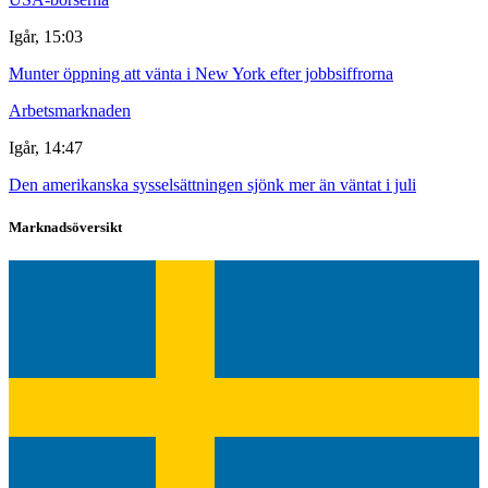
Igår, 15:03
Munter öppning att vänta i New York efter jobbsiffrorna
Arbetsmarknaden
Igår, 14:47
Den amerikanska sysselsättningen sjönk mer än väntat i juli
Marknadsöversikt