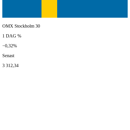
OMX Stockholm 30
1 DAG %
−0,32%
Senast
3 312,34