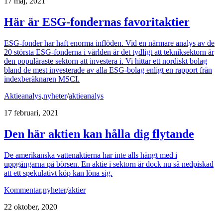
17 maj, 2021
Här är ESG-fondernas favoritaktier
ESG-fonder har haft enorma inflöden. Vid en närmare analys av de
20 största ESG-fonderna i världen är det tydligt att tekniksektorn är
den populäraste sektorn att investera i. Vi hittar ett nordiskt bolag
bland de mest investerade av alla ESG-bolag enligt en rapport från
indexberäknaren MSCI.
Aktieanalys
,
nyheter
/
aktieanalys
17 februari, 2021
Den här aktien kan hålla dig flytande
De amerikanska vattenaktierna har inte alls hängt med i
uppgångarna på börsen. En aktie i sektorn är dock nu så nedpiskad
att ett spekulativt köp kan löna sig.
Kommentar
,
nyheter
/
aktier
22 oktober, 2020