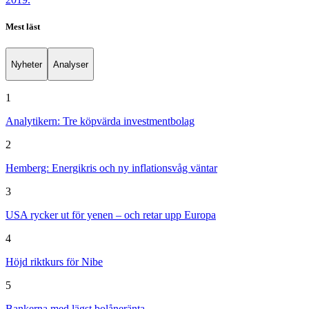
Mest läst
Nyheter
Analyser
1
Analytikern: Tre köpvärda investmentbolag
2
Hemberg: Energikris och ny inflationsvåg väntar
3
USA rycker ut för yenen – och retar upp Europa
4
Höjd riktkurs för Nibe
5
Bankerna med lägst bolåneränta