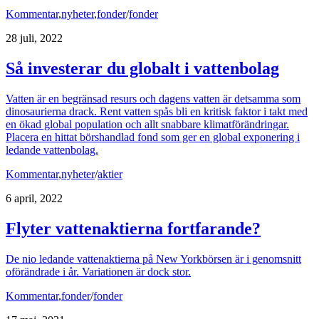
Kommentar
,
nyheter
,
fonder
/
fonder
28 juli, 2022
Så investerar du globalt i vattenbolag
Vatten är en begränsad resurs och dagens vatten är detsamma som
dinosaurierna drack. Rent vatten spås bli en kritisk faktor i takt med
en ökad global population och allt snabbare klimatförändringar.
Placera en hittat börshandlad fond som ger en global exponering i
ledande vattenbolag.
Kommentar
,
nyheter
/
aktier
6 april, 2022
Flyter vattenaktierna fortfarande?
De nio ledande vattenaktierna på New Yorkbörsen är i genomsnitt
oförändrade i år. Variationen är dock stor.
Kommentar
,
fonder
/
fonder