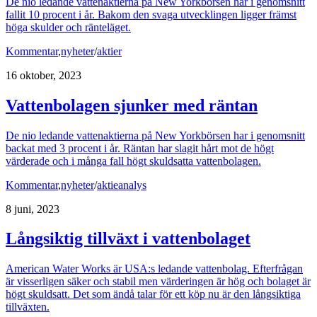
De nio ledande vattenaktierna på New Yorkbörsen har i genomsnitt
fallit 10 procent i år. Bakom den svaga utvecklingen ligger främst
höga skulder och ränteläget.
Kommentar
,
nyheter
/
aktier
16 oktober, 2023
Vattenbolagen sjunker med räntan
De nio ledande vattenaktierna på New Yorkbörsen har i genomsnitt
backat med 3 procent i år. Räntan har slagit hårt mot de högt
värderade och i många fall högt skuldsatta vattenbolagen.
Kommentar
,
nyheter
/
aktieanalys
8 juni, 2023
Långsiktig tillväxt i vattenbolaget
American Water Works är USA:s ledande vattenbolag. Efterfrågan
är visserligen säker och stabil men värderingen är hög och bolaget är
högt skuldsatt. Det som ändå talar för ett köp nu är den långsiktiga
tillväxten.