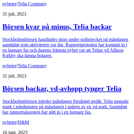
nyheter
/
Telia Company
31 juli, 2023
Börsen kvar på minus, Telia backar
Stockholmsbörsen handlades strax under nollstrecket på måndagen
samtidigt som aktiviteten var låg. Rapportperioden har kommit in i
en lugnare fas och dagens främsta nyhet var att Telias vd Allison
Kirkby ska lämna bolaget.
nyheter
/
Telia Company
31 juli, 2023
Börsen backar, vd-avhopp tynger Telia
Stockholmsbörsen inleder måndagen försiktigt nedåt. Telia tappade
mark i inledningen på måndagen i spåren av en vd-sorti. Samtidigt
har rapportsäsongen har gått in i en lugnare fas.
nyheter
/
H&M
16 juni, 2023