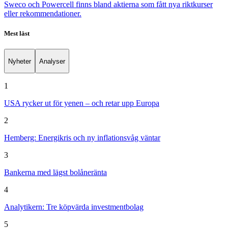
Sweco och Powercell finns bland aktierna som fått nya riktkurser
eller rekommendationer.
Mest läst
Nyheter
Analyser
1
USA rycker ut för yenen – och retar upp Europa
2
Hemberg: Energikris och ny inflationsvåg väntar
3
Bankerna med lägst bolåneränta
4
Analytikern: Tre köpvärda investmentbolag
5