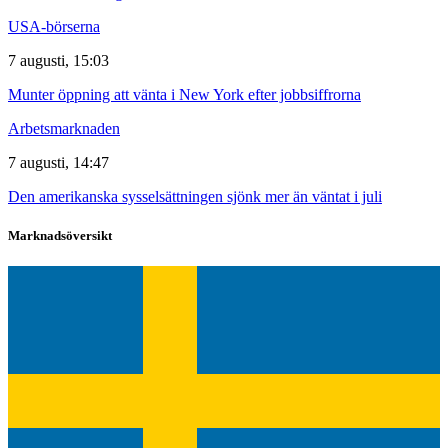
USA-börserna
7 augusti, 15:03
Munter öppning att vänta i New York efter jobbsiffrorna
Arbetsmarknaden
7 augusti, 14:47
Den amerikanska sysselsättningen sjönk mer än väntat i juli
Marknadsöversikt