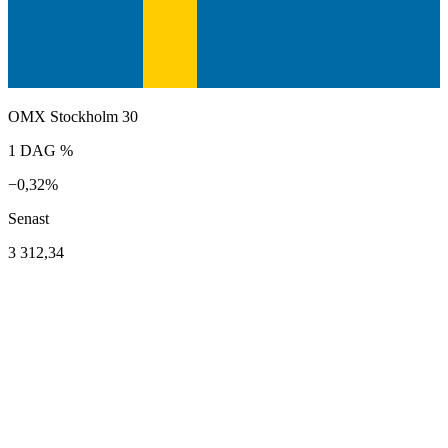
OMX Stockholm 30
1 DAG %
−0,32%
Senast
3 312,34