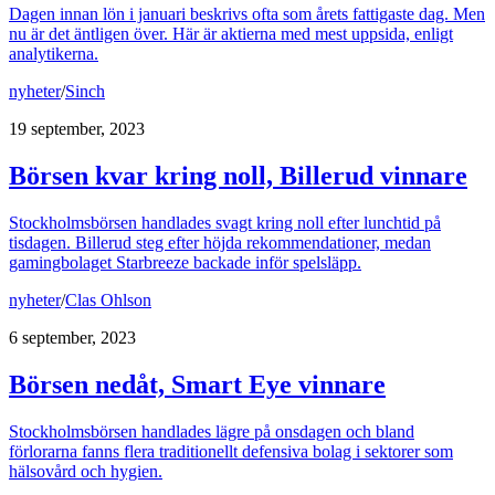
Dagen innan lön i januari beskrivs ofta som årets fattigaste dag. Men
nu är det äntligen över. Här är aktierna med mest uppsida, enligt
analytikerna.
nyheter
/
Sinch
19 september, 2023
Börsen kvar kring noll, Billerud vinnare
Stockholmsbörsen handlades svagt kring noll efter lunchtid på
tisdagen. Billerud steg efter höjda rekommendationer, medan
gamingbolaget Starbreeze backade inför spelsläpp.
nyheter
/
Clas Ohlson
6 september, 2023
Börsen nedåt, Smart Eye vinnare
Stockholmsbörsen handlades lägre på onsdagen och bland
förlorarna fanns flera traditionellt defensiva bolag i sektorer som
hälsovård och hygien.