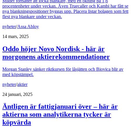
Mildef fortsätter att locka blankare, med en ökning på 1,6
procentenheter under veckan. Även Truecaller och Kambi har fått se
nya blankningspositioner byggas upp. Placera listar bolagen som fett
flest nya blankare under veckan.
nyheter
/
Assa Abloy
14 mars, 2025
Oddo höjer Novo Nordisk - här är
morgonens aktierekommendationer
Morgan Stanley sänker riktkursen för låsjätten och Biovica blir av
med köpstämpel.
nyheter
/
aktier
24 januari, 2025
Äntligen är fattigjanuari över – här är
aktierna som analytikerna tycker är
köpvärda