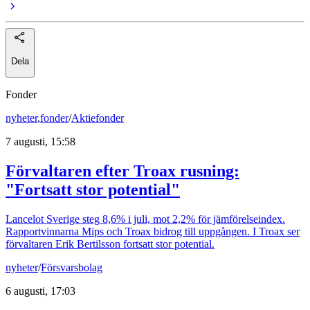
Dela
Fonder
nyheter
,
fonder
/
Aktiefonder
7 augusti, 15:58
Förvaltaren efter Troax rusning:
"Fortsatt stor potential"
Lancelot Sverige steg 8,6% i juli, mot 2,2% för jämförelseindex.
Rapportvinnarna Mips och Troax bidrog till uppgången. I Troax ser
förvaltaren Erik Bertilsson fortsatt stor potential.
nyheter
/
Försvarsbolag
6 augusti, 17:03