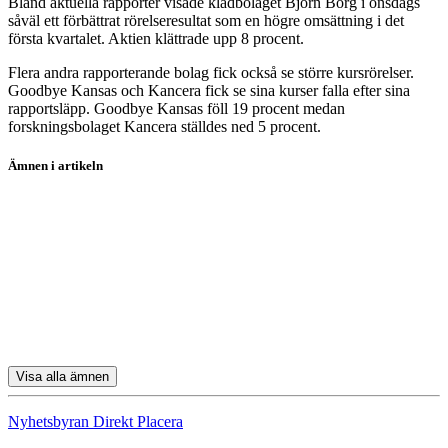
Bland aktuella rapporter visade klädbolaget Björn Borg i onsdags
såväl ett förbättrat rörelseresultat som en högre omsättning i det
första kvartalet. Aktien klättrade upp 8 procent.
Flera andra rapporterande bolag fick också se större kursrörelser.
Goodbye Kansas och Kancera fick se sina kurser falla efter sina
rapportsläpp. Goodbye Kansas föll 19 procent medan
forskningsbolaget Kancera ställdes ned 5 procent.
Ämnen i artikeln
SBB
Coor
Kindred
Volvo Car
Biovica International
Visa alla ämnen
Nyhetsbyran Direkt Placera