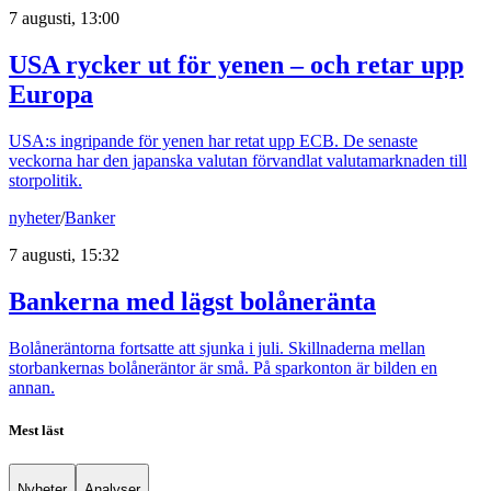
7 augusti, 13:00
USA rycker ut för yenen – och retar upp
Europa
USA:s ingripande för yenen har retat upp ECB. De senaste
veckorna har den japanska valutan förvandlat valutamarknaden till
storpolitik.
nyheter
/
Banker
7 augusti, 15:32
Bankerna med lägst bolåneränta
Bolåneräntorna fortsatte att sjunka i juli. Skillnaderna mellan
storbankernas bolåneräntor är små. På sparkonton är bilden en
annan.
Mest läst
Nyheter
Analyser