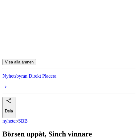
SBB
Coor
Kindred
Volvo Car
Biovica International
Visa alla ämnen
Nyhetsbyran Direkt Placera
Dela
nyheter
/
SBB
Börsen uppåt, Sinch vinnare