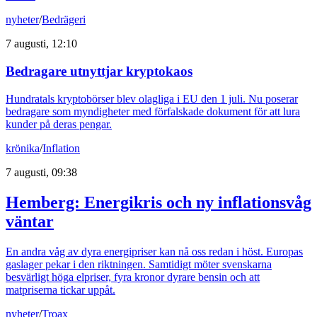
nyheter
/
Bedrägeri
7 augusti, 12:10
Bedragare utnyttjar kryptokaos
Hundratals kryptobörser blev olagliga i EU den 1 juli. Nu poserar
bedragare som myndigheter med förfalskade dokument för att lura
kunder på deras pengar.
krönika
/
Inflation
7 augusti, 09:38
Hemberg: Energikris och ny inflationsvåg
väntar
En andra våg av dyra energipriser kan nå oss redan i höst. Europas
gaslager pekar i den riktningen. Samtidigt möter svenskarna
besvärligt höga elpriser, fyra kronor dyrare bensin och att
matpriserna tickar uppåt.
nyheter
/
Troax