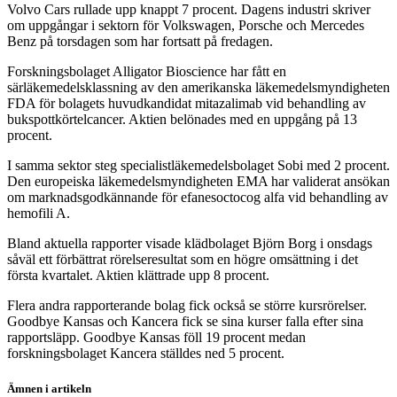
Volvo Cars rullade upp knappt 7 procent. Dagens industri skriver
om uppgångar i sektorn för Volkswagen, Porsche och Mercedes
Benz på torsdagen som har fortsatt på fredagen.
Forskningsbolaget Alligator Bioscience har fått en
särläkemedelsklassning av den amerikanska läkemedelsmyndigheten
FDA för bolagets huvudkandidat mitazalimab vid behandling av
bukspottkörtelcancer. Aktien belönades med en uppgång på 13
procent.
I samma sektor steg specialistläkemedelsbolaget Sobi med 2 procent.
Den europeiska läkemedelsmyndigheten EMA har validerat ansökan
om marknadsgodkännande för efanesoctocog alfa vid behandling av
hemofili A.
Bland aktuella rapporter visade klädbolaget Björn Borg i onsdags
såväl ett förbättrat rörelseresultat som en högre omsättning i det
första kvartalet. Aktien klättrade upp 8 procent.
Flera andra rapporterande bolag fick också se större kursrörelser.
Goodbye Kansas och Kancera fick se sina kurser falla efter sina
rapportsläpp. Goodbye Kansas föll 19 procent medan
forskningsbolaget Kancera ställdes ned 5 procent.
Ämnen i artikeln