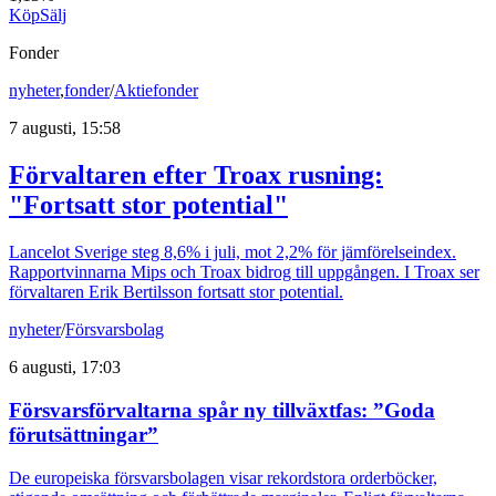
Köp
Sälj
Fonder
nyheter
,
fonder
/
Aktiefonder
7 augusti, 15:58
Förvaltaren efter Troax rusning:
"Fortsatt stor potential"
Lancelot Sverige steg 8,6% i juli, mot 2,2% för jämförelseindex.
Rapportvinnarna Mips och Troax bidrog till uppgången. I Troax ser
förvaltaren Erik Bertilsson fortsatt stor potential.
nyheter
/
Försvarsbolag
6 augusti, 17:03
Försvarsförvaltarna spår ny tillväxtfas: ”Goda
förutsättningar”
De europeiska försvarsbolagen visar rekordstora orderböcker,