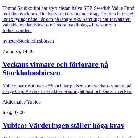
Tommi Saukkoriipi har styrt nästan halva SEB Swedish Value Fund
mot finanssektorn. Det har varit ett vinnande drag. Fonden har slagit
index tydligt både i år och på längre sikt. Samtidigt har förvaltaren
valt sida mellan börsens två stora maktbolag - Investor och
Industrivärden.
nyheter
/
Stockholmsbörsen
7 augusti, 14:40
Veckans vinnare och förlorare på
Stockholmsbörsen
Yubico har rusat över 45% och tar platsen som veckans vinnare på
Large Cap. Placera listar aktierna som gått bäst och sämst i veckan.
Aktieanalys
/
Yubico
Idag, 07:00
Yubico: Värderingen ställer höga krav