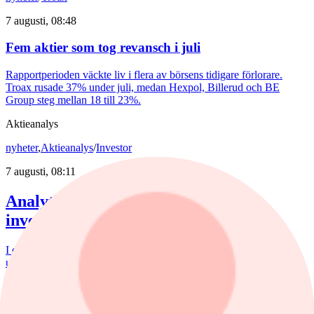
7 augusti, 08:48
Fem aktier som tog revansch i juli
Rapportperioden väckte liv i flera av börsens tidigare förlorare.
Troax rusade 37% under juli, medan Hexpol, Billerud och BE
Group steg mellan 18 till 23%.
Aktieanalys
nyheter
,
Aktieanalys
/
Investor
7 augusti, 08:11
Analytikern: Tre köpvärda
investmentbolag
I den här artikeln lyfter vi fram de tre investmentbolag som i dag
uppvisar den starkaste tekniska bilden enligt vår nya Investtech
Score, som sammanfattar den tekniska bedömningen av en aktie på
en skala från –100 till +100, där högre värden indikerar en starkare
köpsignal och lägre värden en starkare säljsignal enligt Investtechs
algoritmer.