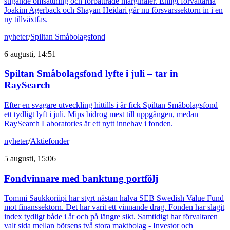
stigande omsättning och förbättrade marginaler. Enligt förvaltarna
Joakim Agerback och Shayan Heidari går nu försvarssektorn in i en
ny tillväxtfas.
nyheter
/
Spiltan Småbolagsfond
6 augusti, 14:51
Spiltan Småbolagsfond lyfte i juli – tar in
RaySearch
Efter en svagare utveckling hittills i år fick Spiltan Småbolagsfond
ett tydligt lyft i juli. Mips bidrog mest till uppgången, medan
RaySearch Laboratories är ett nytt innehav i fonden.
nyheter
/
Aktiefonder
5 augusti, 15:06
Fondvinnare med banktung portfölj
Tommi Saukkoriipi har styrt nästan halva SEB Swedish Value Fund
mot finanssektorn. Det har varit ett vinnande drag. Fonden har slagit
index tydligt både i år och på längre sikt. Samtidigt har förvaltaren
valt sida mellan börsens två stora maktbolag - Investor och