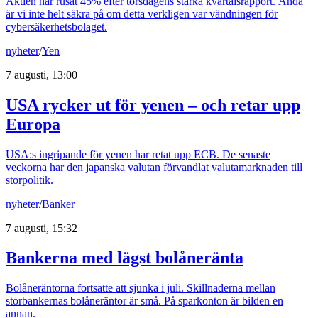
Aktien har rusat 45% efter torsdagens starka kvartalsrapport. Ändå
är vi inte helt säkra på om detta verkligen var vändningen för
cybersäkerhetsbolaget.
nyheter
/
Yen
7 augusti, 13:00
USA rycker ut för yenen – och retar upp
Europa
USA:s ingripande för yenen har retat upp ECB. De senaste
veckorna har den japanska valutan förvandlat valutamarknaden till
storpolitik.
nyheter
/
Banker
7 augusti, 15:32
Bankerna med lägst bolåneränta
Bolåneräntorna fortsatte att sjunka i juli. Skillnaderna mellan
storbankernas bolåneräntor är små. På sparkonton är bilden en
annan.