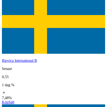
Biovica International B
Senast
0,55
1 dag %
7,48%
Köp
Sälj