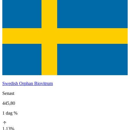
Swedish Orphan Biovitrum
Senast
445,80
1 dag %
1,13%