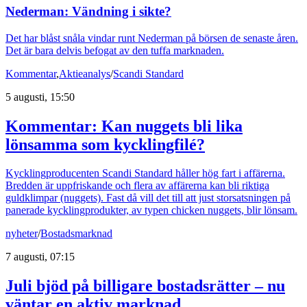
Nederman: Vändning i sikte?
Det har blåst snåla vindar runt Nederman på börsen de senaste åren.
Det är bara delvis befogat av den tuffa marknaden.
Kommentar
,
Aktieanalys
/
Scandi Standard
5 augusti, 15:50
Kommentar: Kan nuggets bli lika
lönsamma som kycklingfilé?
Kycklingproducenten Scandi Standard håller hög fart i affärerna.
Bredden är uppfriskande och flera av affärerna kan bli riktiga
guldklimpar (nuggets). Fast då vill det till att just storsatsningen på
panerade kycklingprodukter, av typen chicken nuggets, blir lönsam.
nyheter
/
Bostadsmarknad
7 augusti, 07:15
Juli bjöd på billigare bostadsrätter – nu
väntar en aktiv marknad