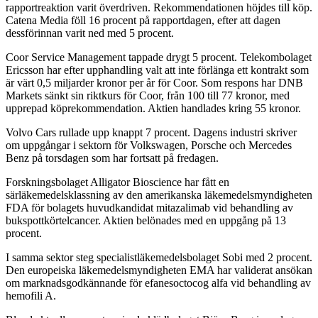
rapportreaktion varit överdriven. Rekommendationen höjdes till köp.
Catena Media föll 16 procent på rapportdagen, efter att dagen
dessförinnan varit ned med 5 procent.
Coor Service Management tappade drygt 5 procent. Telekombolaget
Ericsson har efter upphandling valt att inte förlänga ett kontrakt som
är värt 0,5 miljarder kronor per år för Coor. Som respons har DNB
Markets sänkt sin riktkurs för Coor, från 100 till 77 kronor, med
upprepad köprekommendation. Aktien handlades kring 55 kronor.
Volvo Cars rullade upp knappt 7 procent. Dagens industri skriver
om uppgångar i sektorn för Volkswagen, Porsche och Mercedes
Benz på torsdagen som har fortsatt på fredagen.
Forskningsbolaget Alligator Bioscience har fått en
särläkemedelsklassning av den amerikanska läkemedelsmyndigheten
FDA för bolagets huvudkandidat mitazalimab vid behandling av
bukspottkörtelcancer. Aktien belönades med en uppgång på 13
procent.
I samma sektor steg specialistläkemedelsbolaget Sobi med 2 procent.
Den europeiska läkemedelsmyndigheten EMA har validerat ansökan
om marknadsgodkännande för efanesoctocog alfa vid behandling av
hemofili A.