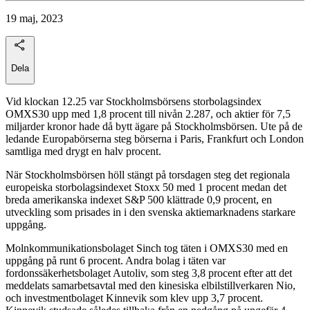
19 maj, 2023
Dela
Vid klockan 12.25 var Stockholmsbörsens storbolagsindex
OMXS30 upp med 1,8 procent till nivån 2.287, och aktier för 7,5
miljarder kronor hade då bytt ägare på Stockholmsbörsen. Ute på de
ledande Europabörserna steg börserna i Paris, Frankfurt och London
samtliga med drygt en halv procent.
När Stockholmsbörsen höll stängt på torsdagen steg det regionala
europeiska storbolagsindexet Stoxx 50 med 1 procent medan det
breda amerikanska indexet S&P 500 klättrade 0,9 procent, en
utveckling som prisades in i den svenska aktiemarknadens starkare
uppgång.
Molnkommunikationsbolaget Sinch tog täten i OMXS30 med en
uppgång på runt 6 procent. Andra bolag i täten var
fordonssäkerhetsbolaget Autoliv, som steg 3,8 procent efter att det
meddelats samarbetsavtal med den kinesiska elbilstillverkaren Nio,
och investmentbolaget Kinnevik som klev upp 3,7 procent.