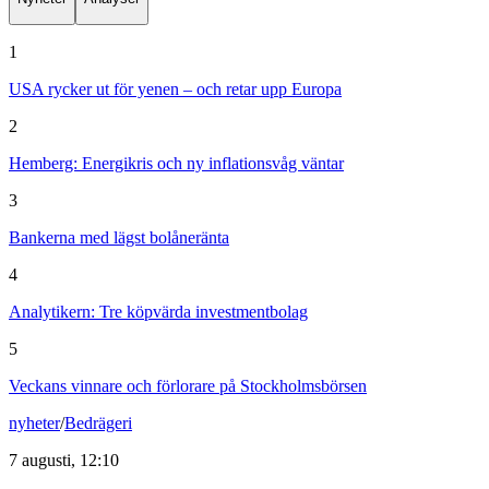
1
USA rycker ut för yenen – och retar upp Europa
2
Hemberg: Energikris och ny inflationsvåg väntar
3
Bankerna med lägst bolåneränta
4
Analytikern: Tre köpvärda investmentbolag
5
Veckans vinnare och förlorare på Stockholmsbörsen
nyheter
/
Bedrägeri
7 augusti, 12:10