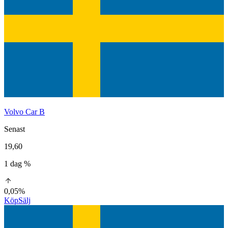
Volvo Car B
Senast
19,60
1 dag %
0,05%
Köp
Sälj