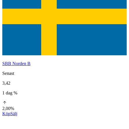
SBB Norden B
Senast
3,42
1 dag %
2,00%
Köp
Sälj