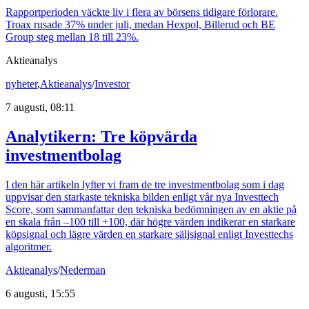
Rapportperioden väckte liv i flera av börsens tidigare förlorare.
Troax rusade 37% under juli, medan Hexpol, Billerud och BE
Group steg mellan 18 till 23%.
Aktieanalys
nyheter
,
Aktieanalys
/
Investor
7 augusti, 08:11
Analytikern: Tre köpvärda
investmentbolag
I den här artikeln lyfter vi fram de tre investmentbolag som i dag
uppvisar den starkaste tekniska bilden enligt vår nya Investtech
Score, som sammanfattar den tekniska bedömningen av en aktie på
en skala från –100 till +100, där högre värden indikerar en starkare
köpsignal och lägre värden en starkare säljsignal enligt Investtechs
algoritmer.
Aktieanalys
/
Nederman
6 augusti, 15:55