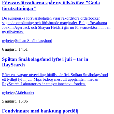
Försvarsförvaltarna spår ny tillväxtfas: ”Goda
förutsättningar”
De europeiska försvarsbolagen visar rekordstora orderböcker,
stigande omsättning och förbättrade marginaler. Enligt förvaltarna
Joakim Agerback och Shayan Heidari går nu försvarssektorn in i en
ny tillväxtfas.
nyheter
/
Spiltan Småbolagsfond
6 augusti, 14:51
Spiltan Småbolagsfond lyfte i juli – tar in
RaySearch
Efter en svagare utveckling hittills i år fick Spiltan Småbolagsfond
ett tydligt lyft i juli. Mips bidrog mest till uppgången, medan
RaySearch Laboratories är ett nytt innehav i fonden.
nyheter
/
Aktiefonder
5 augusti, 15:06
Fondvinnare med banktung portfölj