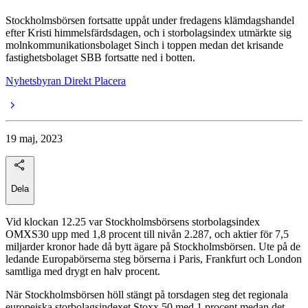
Stockholmsbörsen fortsatte uppåt under fredagens klämdagshandel
efter Kristi himmelsfärdsdagen, och i storbolagsindex utmärkte sig
molnkommunikationsbolaget Sinch i toppen medan det krisande
fastighetsbolaget SBB fortsatte ned i botten.
Nyhetsbyran Direkt Placera
19 maj, 2023
Dela
Vid klockan 12.25 var Stockholmsbörsens storbolagsindex
OMXS30 upp med 1,8 procent till nivån 2.287, och aktier för 7,5
miljarder kronor hade då bytt ägare på Stockholmsbörsen. Ute på de
ledande Europabörserna steg börserna i Paris, Frankfurt och London
samtliga med drygt en halv procent.
När Stockholmsbörsen höll stängt på torsdagen steg det regionala
europeiska storbolagsindexet Stoxx 50 med 1 procent medan det