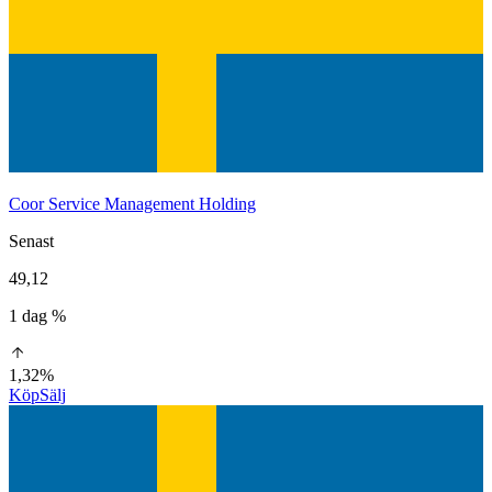
Coor Service Management Holding
Senast
49,12
1 dag %
1,32%
Köp
Sälj