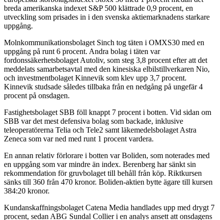
breda amerikanska indexet S&P 500 klättrade 0,9 procent, en
utveckling som prisades in i den svenska aktiemarknadens starkare
uppgång.
Molnkommunikationsbolaget Sinch tog täten i OMXS30 med en
uppgång på runt 6 procent. Andra bolag i täten var
fordonssäkerhetsbolaget Autoliv, som steg 3,8 procent efter att det
meddelats samarbetsavtal med den kinesiska elbilstillverkaren Nio,
och investmentbolaget Kinnevik som klev upp 3,7 procent.
Kinnevik studsade således tillbaka från en nedgång på ungefär 4
procent på onsdagen.
Fastighetsbolaget SBB föll knappt 7 procent i botten. Vid sidan om
SBB var det mest defensiva bolag som backade, inklusive
teleoperatörerna Telia och Tele2 samt läkemedelsbolaget Astra
Zeneca som var ned med runt 1 procent vardera.
En annan relativ förlorare i botten var Boliden, som noterades med
en uppgång som var mindre än index. Berenberg har sänkt sin
rekommendation för gruvbolaget till behåll från köp. Riktkursen
sänks till 360 från 470 kronor. Boliden-aktien bytte ägare till kursen
384:20 kronor.
Kundanskaffningsbolaget Catena Media handlades upp med drygt 7
procent, sedan ABG Sundal Collier i en analys ansett att onsdagens