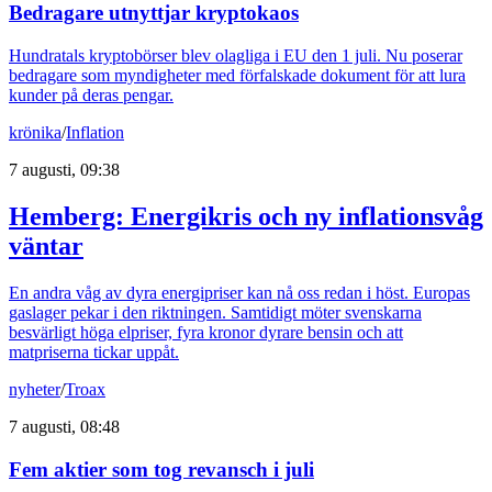
Bedragare utnyttjar kryptokaos
Hundratals kryptobörser blev olagliga i EU den 1 juli. Nu poserar
bedragare som myndigheter med förfalskade dokument för att lura
kunder på deras pengar.
krönika
/
Inflation
7 augusti, 09:38
Hemberg: Energikris och ny inflationsvåg
väntar
En andra våg av dyra energipriser kan nå oss redan i höst. Europas
gaslager pekar i den riktningen. Samtidigt möter svenskarna
besvärligt höga elpriser, fyra kronor dyrare bensin och att
matpriserna tickar uppåt.
nyheter
/
Troax
7 augusti, 08:48
Fem aktier som tog revansch i juli