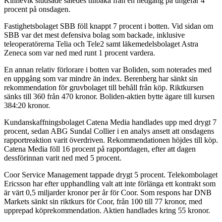
Kinnevik studsade således tillbaka från en nedgång på ungefär 4
procent på onsdagen.
Fastighetsbolaget SBB föll knappt 7 procent i botten. Vid sidan om
SBB var det mest defensiva bolag som backade, inklusive
teleoperatörerna Telia och Tele2 samt läkemedelsbolaget Astra
Zeneca som var ned med runt 1 procent vardera.
En annan relativ förlorare i botten var Boliden, som noterades med
en uppgång som var mindre än index. Berenberg har sänkt sin
rekommendation för gruvbolaget till behåll från köp. Riktkursen
sänks till 360 från 470 kronor. Boliden-aktien bytte ägare till kursen
384:20 kronor.
Kundanskaffningsbolaget Catena Media handlades upp med drygt 7
procent, sedan ABG Sundal Collier i en analys ansett att onsdagens
rapportreaktion varit överdriven. Rekommendationen höjdes till köp.
Catena Media föll 16 procent på rapportdagen, efter att dagen
dessförinnan varit ned med 5 procent.
Coor Service Management tappade drygt 5 procent. Telekombolaget
Ericsson har efter upphandling valt att inte förlänga ett kontrakt som
är värt 0,5 miljarder kronor per år för Coor. Som respons har DNB
Markets sänkt sin riktkurs för Coor, från 100 till 77 kronor, med
upprepad köprekommendation. Aktien handlades kring 55 kronor.