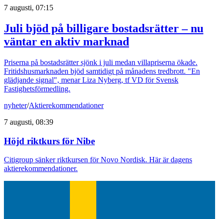
7 augusti, 07:15
Juli bjöd på billigare bostadsrätter – nu
väntar en aktiv marknad
Priserna på bostadsrätter sjönk i juli medan villapriserna ökade.
Fritidshusmarknaden bjöd samtidigt på månadens tredbrott. "En
glädjande signal", menar Liza Nyberg, tf VD för Svensk
Fastighetsförmedling.
nyheter
/
Aktierekommendationer
7 augusti, 08:39
Höjd riktkurs för Nibe
Citigroup sänker riktkursen för Novo Nordisk. Här är dagens
aktierekommendationer.