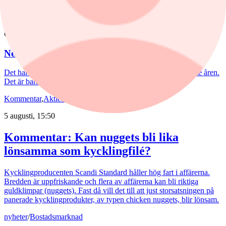
Aktieanalys
/
Nederman
6 augusti, 15:55
Nederman: Vändning i sikte?
Det har blåst snåla vindar runt Nederman på börsen de senaste åren.
Det är bara delvis befogat av den tuffa marknaden.
Kommentar
,
Aktieanalys
/
Scandi Standard
5 augusti, 15:50
Kommentar: Kan nuggets bli lika
lönsamma som kycklingfilé?
Kycklingproducenten Scandi Standard håller hög fart i affärerna.
Bredden är uppfriskande och flera av affärerna kan bli riktiga
guldklimpar (nuggets). Fast då vill det till att just storsatsningen på
panerade kycklingprodukter, av typen chicken nuggets, blir lönsam.
nyheter
/
Bostadsmarknad