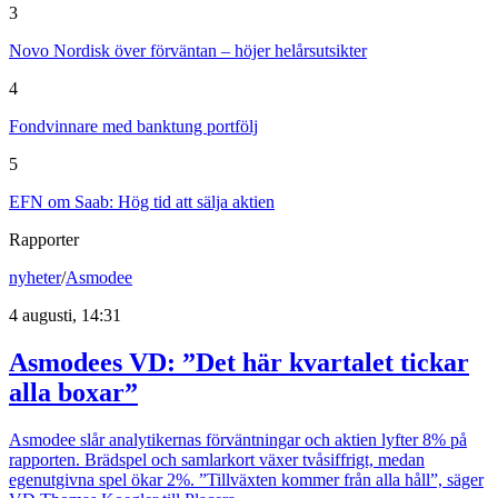
3
Novo Nordisk över förväntan – höjer helårsutsikter
4
Fondvinnare med banktung portfölj
5
EFN om Saab: Hög tid att sälja aktien
Rapporter
nyheter
/
Asmodee
4 augusti, 14:31
Asmodees VD: ”Det här kvartalet tickar
alla boxar”
Asmodee slår analytikernas förväntningar och aktien lyfter 8% på
rapporten. Brädspel och samlarkort växer tvåsiffrigt, medan
egenutgivna spel ökar 2%. ”Tillväxten kommer från alla håll”, säger