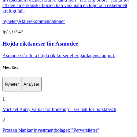
att den amerikanska börsen kan vara nära en topp och riskerar ett
kraftigt fall.
nyheter
/
Aktierekommendationer
Igår, 07:47
Höjda riktkurser för Asmodee
Asmodee får flera höjda riktkurser efter gårdagens rapport.
Mest läst
Nyheter
Analyser
1
Michael Burry varnar för börstopp – ser risk för börskrasch
2
Protean blankar investmentbolaget: "Perversiteter"