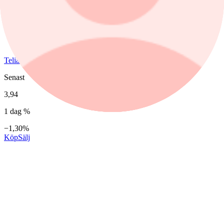
Telia Company
Senast
3,94
1 dag %
−1,30%
Köp
Sälj