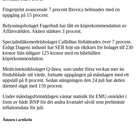
Fingerprint avancerade 7 procent Biovica belönades med en
uppgång på 15 procent.
Belysningsbolaget Fagerhult har fått en köprekommendation av
Affärsvärlden. Aktien stärktes 3 procent.
Specialistläkemedelsbolaget Calliditas förbättrades över 7 procent.
Enligt Dagens industri har SEB höjt sin riktkurs för bolaget till 230
kronor från tidigare 125 kronor med en bibehållen
köprekommendation.
Medicinteknikbolaget Q-linea, som under förra veckan mer än
fördubblade sitt värde, fortsatte uppgången på måndagen med ett
uppställ på 8 procent. Sedan stängningen den 24 juli har aktien
därmed stigit med 159 procent.
Under måndagsförmiddagen väntar statistik för EMU-området i
form av både BNP för det andra kvartalet såväl som preliminär
inflationsdata för juli.
Ämnen i artikeln
Telia Company
Fingerprint Cards