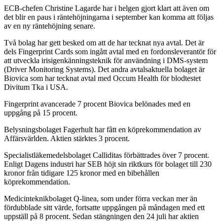
ECB-chefen Christine Lagarde har i helgen gjort klart att även om
det blir en paus i räntehöjningarna i september kan komma att följas
av en ny räntehöjning senare.
Två bolag har gett besked om att de har tecknat nya avtal. Det är
dels Fingerprint Cards som ingått avtal med en fordonsleverantör för
att utveckla irisigenkänningsteknik för användning i DMS-system
(Driver Monitoring Systems). Det andra avtalsaktuella bolaget är
Biovica som har tecknat avtal med Occum Health för blodtestet
Divitum Tka i USA.
Fingerprint avancerade 7 procent Biovica belönades med en
uppgång på 15 procent.
Belysningsbolaget Fagerhult har fått en köprekommendation av
Affärsvärlden. Aktien stärktes 3 procent.
Specialistläkemedelsbolaget Calliditas förbättrades över 7 procent.
Enligt Dagens industri har SEB höjt sin riktkurs för bolaget till 230
kronor från tidigare 125 kronor med en bibehållen
köprekommendation.
Medicinteknikbolaget Q-linea, som under förra veckan mer än
fördubblade sitt värde, fortsatte uppgången på måndagen med ett
uppställ på 8 procent. Sedan stängningen den 24 juli har aktien