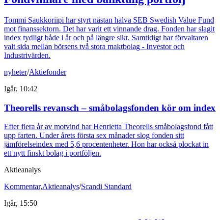
Tommi Saukkoriipi har styrt nästan halva SEB Swedish Value Fund
mot finanssektorn. Det har varit ett vinnande drag. Fonden har slagit
index tydligt både i år och på längre sikt. Samtidigt har förvaltaren
valt sida mellan börsens två stora maktbolag - Investor och
Industrivärden.
nyheter
/
Aktiefonder
Igår, 10:42
Theorells revansch – småbolagsfonden kör om index
Efter flera år av motvind har Henrietta Theorells småbolagsfond fått
upp farten. Under årets första sex månader slog fonden sitt
jämförelseindex med 5,6 procentenheter. Hon har också plockat in
ett nytt finskt bolag i portföljen.
Aktieanalys
Kommentar
,
Aktieanalys
/
Scandi Standard
Igår, 15:50