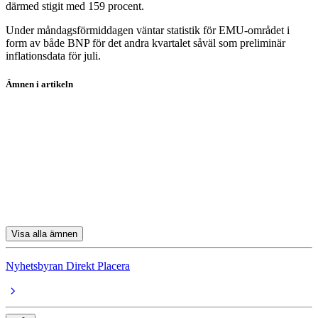
därmed stigit med 159 procent.
Under måndagsförmiddagen väntar statistik för EMU-området i
form av både BNP för det andra kvartalet såväl som preliminär
inflationsdata för juli.
Ämnen i artikeln
Telia Company
Fingerprint Cards
Kinnevik
Sinch
Boliden
Visa alla ämnen
Nyhetsbyran Direkt Placera