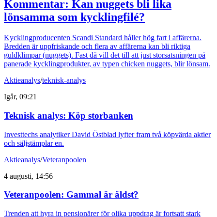
Kommentar: Kan nuggets bli lika
lönsamma som kycklingfilé?
Kycklingproducenten Scandi Standard håller hög fart i affärerna.
Bredden är uppfriskande och flera av affärerna kan bli riktiga
guldklimpar (nuggets). Fast då vill det till att just storsatsningen på
panerade kycklingprodukter, av typen chicken nuggets, blir lönsam.
Aktieanalys
/
teknisk-analys
Igår, 09:21
Teknisk analys: Köp storbanken
Investtechs analytiker David Östblad lyfter fram två köpvärda aktier
och säljstämplar en.
Aktieanalys
/
Veteranpoolen
4 augusti, 14:56
Veteranpoolen: Gammal är äldst?
Trenden att hyra in pensionärer för olika uppdrag är fortsatt stark