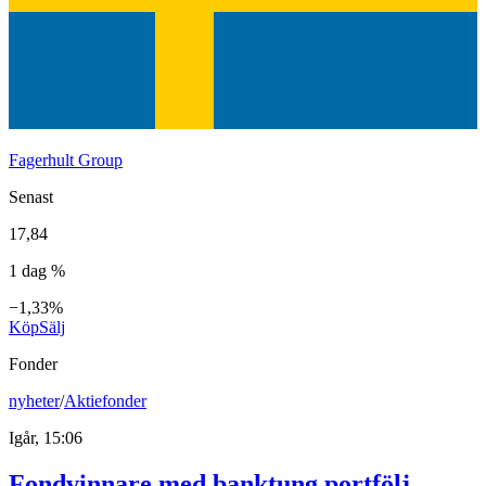
Fagerhult Group
Senast
17,84
1 dag %
−1,33%
Köp
Sälj
Fonder
nyheter
/
Aktiefonder
Igår, 15:06
Fondvinnare med banktung portfölj