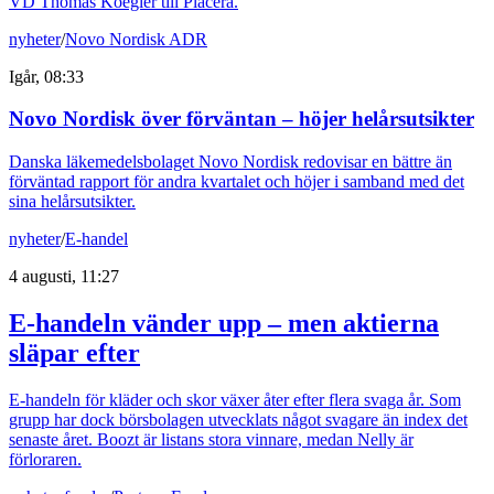
VD Thomas Koegler till Placera.
nyheter
/
Novo Nordisk ADR
Igår, 08:33
Novo Nordisk över förväntan – höjer helårsutsikter
Danska läkemedelsbolaget Novo Nordisk redovisar en bättre än
förväntad rapport för andra kvartalet och höjer i samband med det
sina helårsutsikter.
nyheter
/
E-handel
4 augusti, 11:27
E-handeln vänder upp – men aktierna
släpar efter
E-handeln för kläder och skor växer åter efter flera svaga år. Som
grupp har dock börsbolagen utvecklats något svagare än index det
senaste året. Boozt är listans stora vinnare, medan Nelly är
förloraren.