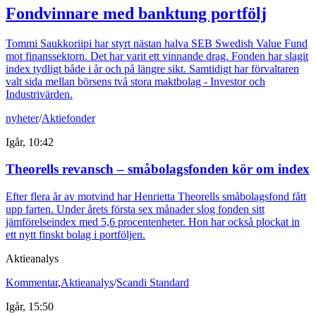
Fondvinnare med banktung portfölj
Tommi Saukkoriipi har styrt nästan halva SEB Swedish Value Fund
mot finanssektorn. Det har varit ett vinnande drag. Fonden har slagit
index tydligt både i år och på längre sikt. Samtidigt har förvaltaren
valt sida mellan börsens två stora maktbolag - Investor och
Industrivärden.
nyheter
/
Aktiefonder
Igår, 10:42
Theorells revansch – småbolagsfonden kör om index
Efter flera år av motvind har Henrietta Theorells småbolagsfond fått
upp farten. Under årets första sex månader slog fonden sitt
jämförelseindex med 5,6 procentenheter. Hon har också plockat in
ett nytt finskt bolag i portföljen.
Aktieanalys
Kommentar
,
Aktieanalys
/
Scandi Standard
Igår, 15:50