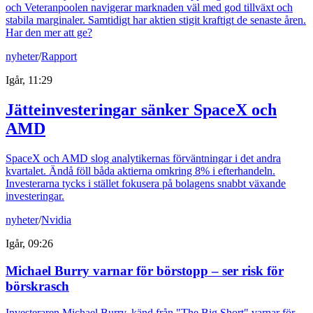
och Veteranpoolen navigerar marknaden väl med god tillväxt och
stabila marginaler. Samtidigt har aktien stigit kraftigt de senaste åren.
Har den mer att ge?
nyheter
/
Rapport
Igår, 11:29
Jätteinvesteringar sänker SpaceX och
AMD
SpaceX och AMD slog analytikernas förväntningar i det andra
kvartalet. Ändå föll båda aktierna omkring 8% i efterhandeln.
Investerarna tycks i stället fokusera på bolagens snabbt växande
investeringar.
nyheter
/
Nvidia
Igår, 09:26
Michael Burry varnar för börstopp – ser risk för
börskrasch
Investeraren Michael Burry, känd från "The Big Short" varnar för