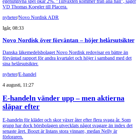
egenutgivna spel ökar 2%. ”Tillväxten kommer från alla håll”, säger
VD Thomas Koegler till Placera.
nyheter
/
Novo Nordisk ADR
Igår, 08:33
Novo Nordisk över förväntan – höjer helårsutsikter
Danska läkemedelsbolaget Novo Nordisk redovisar en bättre än
förväntad rapport för andra kvartalet och höjer i samband med det
sina helårsutsikter.
nyheter
/
E-handel
4 augusti, 11:27
E-handeln vänder upp – men aktierna
släpar efter
E-handeln för kläder och skor växer åter efter flera svaga år. Som
grupp har dock börsbolagen utvecklats något svagare än index det
senaste året. Boozt är listans stora vinnare, medan Nelly är
förloraren.