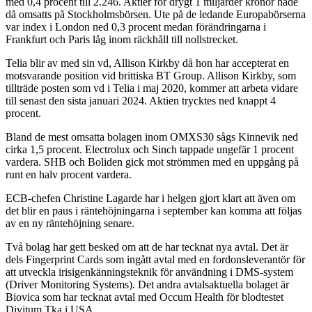
med 0,4 procent till 2.246. Aktier för drygt 1 miljarder kronor hade
då omsatts på Stockholmsbörsen. Ute på de ledande Europabörserna
var index i London ned 0,3 procent medan förändringarna i
Frankfurt och Paris låg inom räckhåll till nollstrecket.
Telia blir av med sin vd, Allison Kirkby då hon har accepterat en
motsvarande position vid brittiska BT Group. Allison Kirkby, som
tillträde posten som vd i Telia i maj 2020, kommer att arbeta vidare
till senast den sista januari 2024. Aktien trycktes ned knappt 4
procent.
Bland de mest omsatta bolagen inom OMXS30 sågs Kinnevik ned
cirka 1,5 procent. Electrolux och Sinch tappade ungefär 1 procent
vardera. SHB och Boliden gick mot strömmen med en uppgång på
runt en halv procent vardera.
ECB-chefen Christine Lagarde har i helgen gjort klart att även om
det blir en paus i räntehöjningarna i september kan komma att följas
av en ny räntehöjning senare.
Två bolag har gett besked om att de har tecknat nya avtal. Det är
dels Fingerprint Cards som ingått avtal med en fordonsleverantör för
att utveckla irisigenkänningsteknik för användning i DMS-system
(Driver Monitoring Systems). Det andra avtalsaktuella bolaget är
Biovica som har tecknat avtal med Occum Health för blodtestet
Divitum Tka i USA.