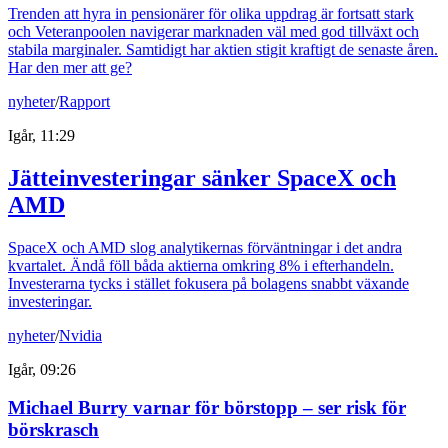
Trenden att hyra in pensionärer för olika uppdrag är fortsatt stark
och Veteranpoolen navigerar marknaden väl med god tillväxt och
stabila marginaler. Samtidigt har aktien stigit kraftigt de senaste åren.
Har den mer att ge?
nyheter
/
Rapport
Igår, 11:29
Jätteinvesteringar sänker SpaceX och
AMD
SpaceX och AMD slog analytikernas förväntningar i det andra
kvartalet. Ändå föll båda aktierna omkring 8% i efterhandeln.
Investerarna tycks i stället fokusera på bolagens snabbt växande
investeringar.
nyheter
/
Nvidia
Igår, 09:26
Michael Burry varnar för börstopp – ser risk för
börskrasch