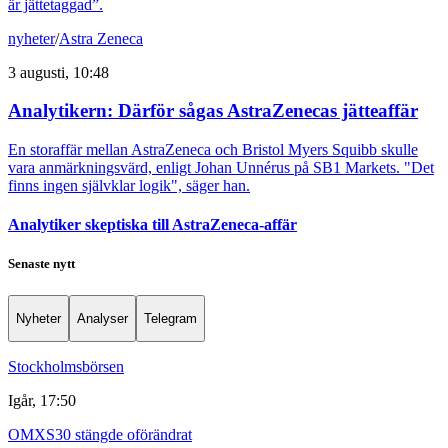
är jättetaggad”.
nyheter
/
Astra Zeneca
3 augusti, 10:48
Analytikern: Därför sågas AstraZenecas jätteaffär
En storaffär mellan AstraZeneca och Bristol Myers Squibb skulle
vara anmärkningsvärd, enligt Johan Unnérus på SB1 Markets. "Det
finns ingen självklar logik", säger han.
Analytiker skeptiska till AstraZeneca-affär
Senaste nytt
Nyheter
Analyser
Telegram
Stockholmsbörsen
Igår, 17:50
OMXS30 stängde oförändrat