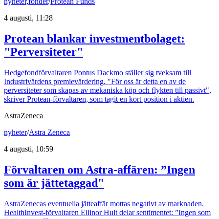
nyheter
,
fonder
/
Protean Funds
4 augusti, 11:28
Protean blankar investmentbolaget:
"Perversiteter"
Hedgefondförvaltaren Pontus Dackmo ställer sig tveksam till
Industrivärdens premievärdering. "För oss är detta en av de
perversiteter som skapas av mekaniska köp och flykten till passivt",
skriver Protean-förvaltaren, som tagit en kort position i aktien.
AstraZeneca
nyheter
/
Astra Zeneca
4 augusti, 10:59
Förvaltaren om Astra-affären: ”Ingen
som är jättetaggad"
AstraZenecas eventuella jätteaffär mottas negativt av marknaden.
HealthInvest-förvaltaren Ellinor Hult delar sentimentet: ”Ingen som