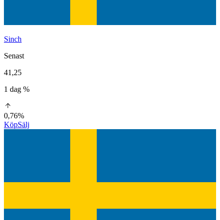
Sinch
Senast
41,25
1 dag %
0,76%
Köp
Sälj