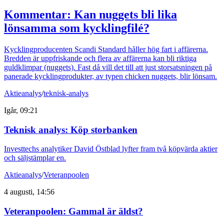
Kommentar: Kan nuggets bli lika
lönsamma som kycklingfilé?
Kycklingproducenten Scandi Standard håller hög fart i affärerna.
Bredden är uppfriskande och flera av affärerna kan bli riktiga
guldklimpar (nuggets). Fast då vill det till att just storsatsningen på
panerade kycklingprodukter, av typen chicken nuggets, blir lönsam.
Aktieanalys
/
teknisk-analys
Igår, 09:21
Teknisk analys: Köp storbanken
Investtechs analytiker David Östblad lyfter fram två köpvärda aktier
och säljstämplar en.
Aktieanalys
/
Veteranpoolen
4 augusti, 14:56
Veteranpoolen: Gammal är äldst?