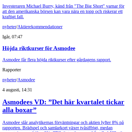
Investeraren Michael Burry, känd från "The Big Short" varnar för
att den amerikanska börsen kan vara nära en topp och riskerar ett
kraftigt fall.
nyheter
/
Aktierekommendationer
Igår, 07:47
Höjda riktkurser för Asmodee
Asmodee får flera höjda riktkurser efter gårdagens rapport.
Rapporter
nyheter
/
Asmodee
4 augusti, 14:31
Asmodees VD: ”Det här kvartalet tickar
alla boxar”
Asmodee slår analytikernas förväntningar och aktien lyfter 8% på
rapporten. Brädspel och samlarkort växer tvåsiffrigt, medan