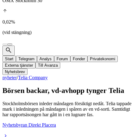
OMX Stockholm 30
0,02%
(vid stängning)
Start
Telegram
Analys
Forum
Fonder
Privatekonomi
Externa tjänster
Till Avanza
Nyhetsbrev
nyheter
/
Telia Company
Börsen backar, vd-avhopp tynger Telia
Stockholmsbörsen inleder måndagen försiktigt nedåt. Telia tappade
mark i inledningen på måndagen i spåren av en vd-sorti. Samtidigt
har rapportsäsongen har gått in i en lugnare fas.
Nyhetsbyran Direkt Placera