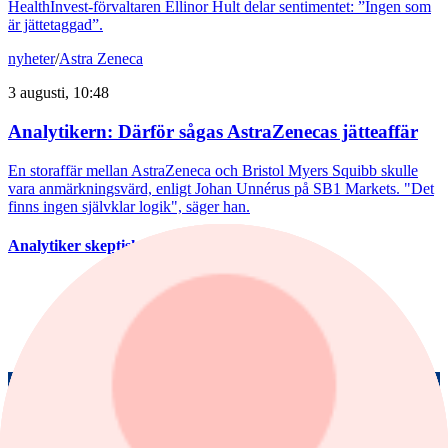
HealthInvest-förvaltaren Ellinor Hult delar sentimentet: ”Ingen som
är jättetaggad”.
nyheter
/
Astra Zeneca
3 augusti, 10:48
Analytikern: Därför sågas AstraZenecas jätteaffär
En storaffär mellan AstraZeneca och Bristol Myers Squibb skulle
vara anmärkningsvärd, enligt Johan Unnérus på SB1 Markets. "Det
finns ingen självklar logik", säger han.
Analytiker skeptiska till AstraZeneca-affär