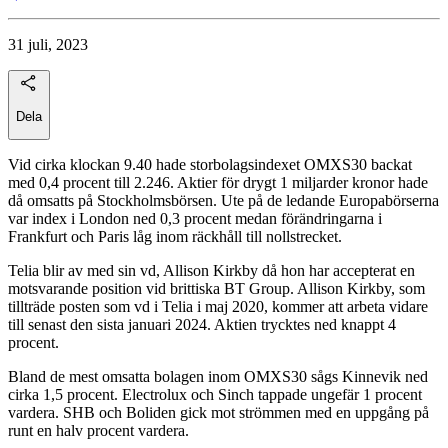
31 juli, 2023
Dela
Vid cirka klockan 9.40 hade storbolagsindexet OMXS30 backat
med 0,4 procent till 2.246. Aktier för drygt 1 miljarder kronor hade
då omsatts på Stockholmsbörsen. Ute på de ledande Europabörserna
var index i London ned 0,3 procent medan förändringarna i
Frankfurt och Paris låg inom räckhåll till nollstrecket.
Telia blir av med sin vd, Allison Kirkby då hon har accepterat en
motsvarande position vid brittiska BT Group. Allison Kirkby, som
tillträde posten som vd i Telia i maj 2020, kommer att arbeta vidare
till senast den sista januari 2024. Aktien trycktes ned knappt 4
procent.
Bland de mest omsatta bolagen inom OMXS30 sågs Kinnevik ned
cirka 1,5 procent. Electrolux och Sinch tappade ungefär 1 procent
vardera. SHB och Boliden gick mot strömmen med en uppgång på
runt en halv procent vardera.