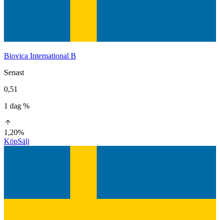
Biovica International B
Senast
0,51
1 dag %
1,20%
Köp
Sälj