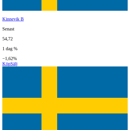
Kinnevik B
Senast
54,72
1 dag %
−1,62%
Köp
Sälj