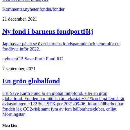
Kommentar
,
nyheter
,
fonder
/
fonder
21 december, 2021
Ny fond i barnens fondportfölj
Jag passar på att se över barnens fondsparande och genomför ett
fondbyte inför 2022.
nyheter
/
CB Save Earth Fund RC
7 september, 2021
En grön globalfond
CB Save Earth Fund är en global miljöfond, eller en grön
globalfond. Fonden har hittills i år avkastat +32 % och på fem år är
avkastningen +122 %, i SEK per 2021-09-06. Inom hållbarhet har
fonden låg CO2-risk samt fyra av fem hållbarhetsglober, enligt
Morningstar.
Mest läst