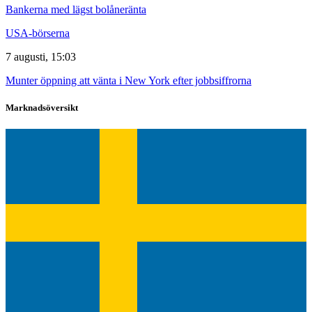
Bankerna med lägst bolåneränta
USA-börserna
7 augusti, 15:03
Munter öppning att vänta i New York efter jobbsiffrorna
Marknadsöversikt