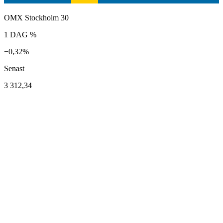
OMX Stockholm 30
1 DAG %
−0,32%
Senast
3 312,34