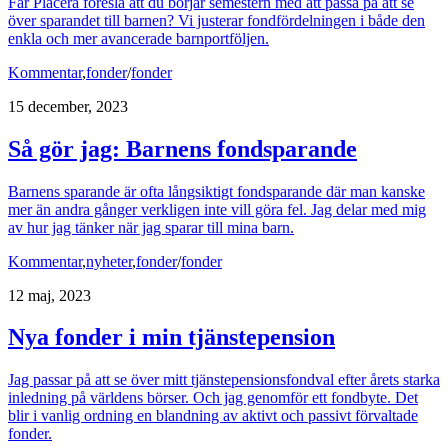
Får Placera föreslå att du börjar semestern med att passa på att se
över sparandet till barnen? Vi justerar fondfördelningen i både den
enkla och mer avancerade barnportföljen.
Kommentar
,
fonder
/
fonder
15 december, 2023
Så gör jag: Barnens fondsparande
Barnens sparande är ofta långsiktigt fondsparande där man kanske
mer än andra gånger verkligen inte vill göra fel. Jag delar med mig
av hur jag tänker när jag sparar till mina barn.
Kommentar
,
nyheter
,
fonder
/
fonder
12 maj, 2023
Nya fonder i min tjänstepension
Jag passar på att se över mitt tjänstepensionsfondval efter årets starka
inledning på världens börser. Och jag genomför ett fondbyte. Det
blir i vanlig ordning en blandning av aktivt och passivt förvaltade
fonder.