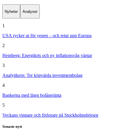
Nyheter
Analyser
1
USA rycker ut för yenen – och retar upp Europa
2
Hemberg: Energikris och ny inflationsvåg väntar
3
Analytikern: Tre köpvärda investmentbolag
4
Bankerna med lägst bolåneränta
5
Veckans vinnare och förlorare på Stockholmsbörsen
Senaste nytt