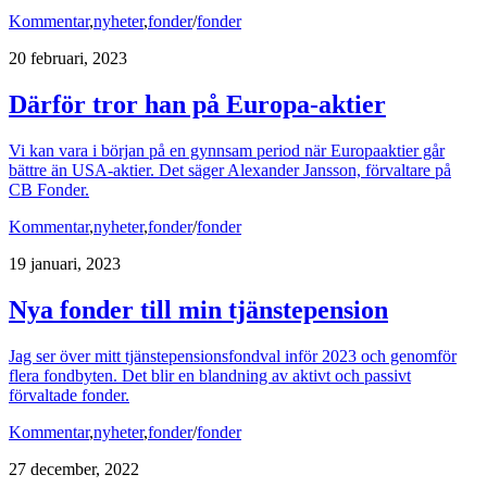
Kommentar
,
nyheter
,
fonder
/
fonder
20 februari, 2023
Därför tror han på Europa-aktier
Vi kan vara i början på en gynnsam period när Europaaktier går
bättre än USA-aktier. Det säger Alexander Jansson, förvaltare på
CB Fonder.
Kommentar
,
nyheter
,
fonder
/
fonder
19 januari, 2023
Nya fonder till min tjänstepension
Jag ser över mitt tjänstepensionsfondval inför 2023 och genomför
flera fondbyten. Det blir en blandning av aktivt och passivt
förvaltade fonder.
Kommentar
,
nyheter
,
fonder
/
fonder
27 december, 2022