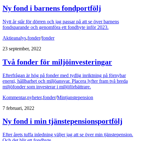
Ny fond i barnens fondportfölj
Nytt år står för dörren och jag passar på att se över barnens
fondsparande och genomföra ett fondbyte inför 2023.
Aktieanalys
,
fonder
/
fonder
23 september, 2022
Två fonder för miljöinvesteringar
Efterfrågan är hög på fonder med tydlig inriktning på förnybar
energi, hållbarhet och miljöansvar. Placera lyfter fram två breda
miljöfonder som investerar i miljöförbättrare.
Kommentar
,
nyheter
,
fonder
/
Mintjanstepension
7 februari, 2022
Ny fond i min tjänstepensionsportfölj
Efter årets tuffa inledning väljer jag att se över min tjänstepension.
Och det blir ett fondbyte.