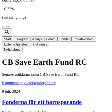
OMX Stockholm 30
−0,32%
(vid stängning)
Start
Telegram
Analys
Forum
Fonder
Privatekonomi
Externa tjänster
Till Avanza
Nyhetsbrev
CB Save Earth Fund RC
Senaste artiklarna inom
CB Save Earth Fund RC
Kommentar
,
nyheter
,
fonder
/
fonder
9 juli, 2024
Fonderna för ett barnsparande