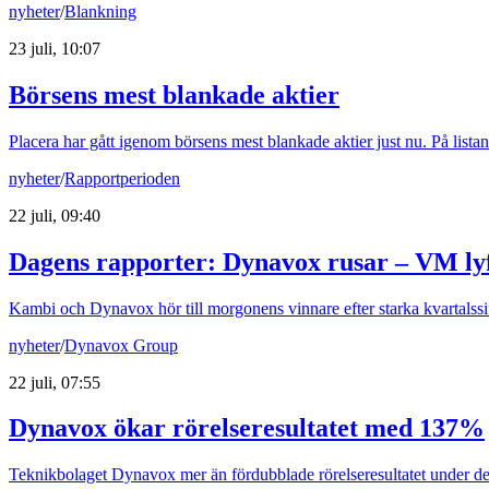
nyheter
/
Blankning
23 juli, 10:07
Börsens mest blankade aktier
Placera har gått igenom börsens mest blankade aktier just nu. På list
nyheter
/
Rapportperioden
22 juli, 09:40
Dagens rapporter: Dynavox rusar – VM ly
Kambi och Dynavox hör till morgonens vinnare efter starka kvartalssi
nyheter
/
Dynavox Group
22 juli, 07:55
Dynavox ökar rörelseresultatet med 137%
Teknikbolaget Dynavox mer än fördubblade rörelseresultatet under det 