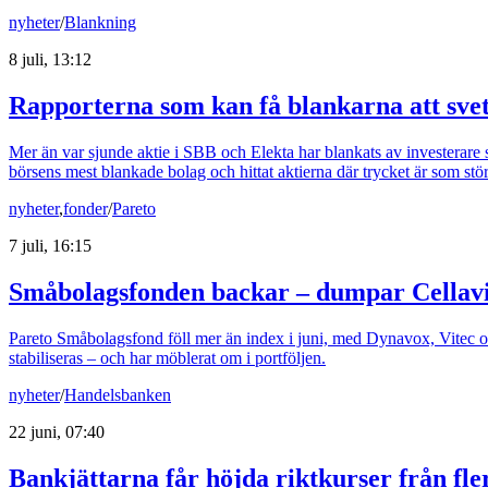
nyheter
/
Blankning
8 juli, 13:12
Rapporterna som kan få blankarna att svet
Mer än var sjunde aktie i SBB och Elekta har blankats av investerare s
börsens mest blankade bolag och hittat aktierna där trycket är som stör
nyheter
,
fonder
/
Pareto
7 juli, 16:15
Småbolagsfonden backar – dumpar Cellavis
Pareto Småbolagsfond föll mer än index i juni, med Dynavox, Vitec 
stabiliseras – och har möblerat om i portföljen.
nyheter
/
Handelsbanken
22 juni, 07:40
Bankjättarna får höjda riktkurser från fle