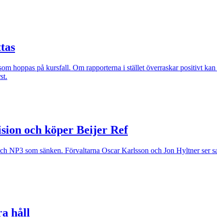
tas
om hoppas på kursfall. Om rapporterna i stället överraskar positivt kan 
st.
ion och köper Beijer Ref
och NP3 som sänken. Förvaltarna Oscar Karlsson och Jon Hyltner ser sa
ra håll