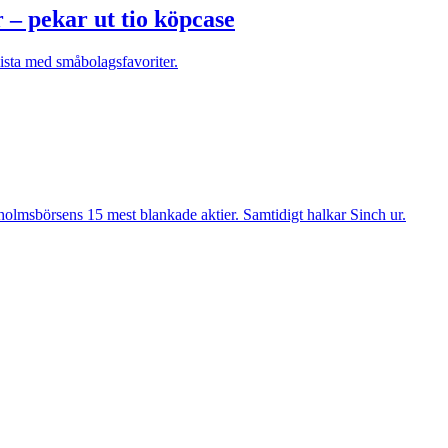
– pekar ut tio köpcase
lista med småbolagsfavoriter.
olmsbörsens 15 mest blankade aktier. Samtidigt halkar Sinch ur.