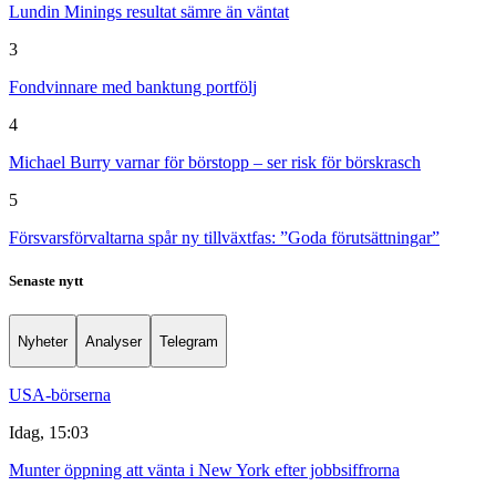
Lundin Minings resultat sämre än väntat
3
Fondvinnare med banktung portfölj
4
Michael Burry varnar för börstopp – ser risk för börskrasch
5
Försvarsförvaltarna spår ny tillväxtfas: ”Goda förutsättningar”
Senaste nytt
Nyheter
Analyser
Telegram
USA-börserna
Idag, 15:03
Munter öppning att vänta i New York efter jobbsiffrorna