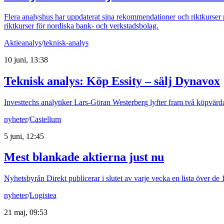
Flera analyshus har uppdaterat sina rekommendationer och riktkurser 
riktkurser för nordiska bank- och verkstadsbolag.
Aktieanalys
/
teknisk-analys
10 juni, 13:38
Teknisk analys: Köp Essity – sälj Dynavox
Investtechs analytiker Lars-Göran Westerberg lyfter fram två köpvärda
nyheter
/
Castellum
5 juni, 12:45
Mest blankade aktierna just nu
Nyhetsbyrån Direkt publicerar i slutet av varje vecka en lista över d
nyheter
/
Logistea
21 maj, 09:53